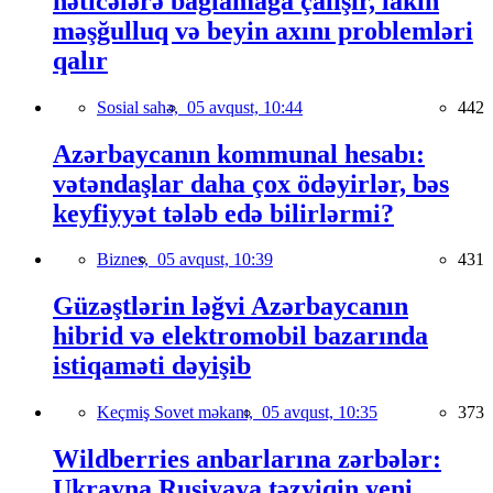
nəticələrə bağlamağa çalışır, lakin
məşğulluq və beyin axını problemləri
qalır
Sosial sahə,
05 avqust, 10:44
442
Azərbaycanın kommunal hesabı:
vətəndaşlar daha çox ödəyirlər, bəs
keyfiyyət tələb edə bilirlərmi?
Biznes,
05 avqust, 10:39
431
Güzəştlərin ləğvi Azərbaycanın
hibrid və elektromobil bazarında
istiqaməti dəyişib
Keçmiş Sovet məkanı,
05 avqust, 10:35
373
Wildberries anbarlarına zərbələr:
Ukrayna Rusiyaya təzyiqin yeni