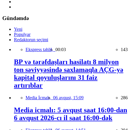
Gündəmdə
Yeni
Populyar
Redaktorun seçimi
Ekspress təhlil,
00:03
143
BP və tərəfdaşları hasilatı 8 milyon
ton səviyyəsində saxlamaqla AÇG-yə
kapital qoyuluşlarını 31 faiz
artırıblar
Media İcmalı,
06 avqust, 15:09
286
Media icmalı: 5 avqust saat 16:00-dan
6 avqust 2026-cı il saat 16:00-dək