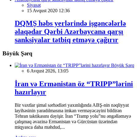
Siyasət
15 Avqust 2020 12:36
DQMŞ həbs yerlərində işgəncələrlə
əlaqədar Qərbi Azərbaycana qarşı
sanksiyalar tətbiq etməyə çağırır
Böyük Şərq
Böyük Şərq
6 Avqust 2026, 13:05
İran və Ermənistan öz “TRIPP”lərini
hazırlayır
Bir vaxtlar şimal sərhədləri yaxınlığında ABŞ-nin nəqliyyat
layihəsinin yaradılmasına imkan verməyəcəyini bildirən
Tehran taktikasını dəyişir. İran “Tramp yolu”nu əngəlləməyə
çalışmaq əvəzinə Ermənistan və Gürcüstan üzərindən
miqyasca daha məhdud,...