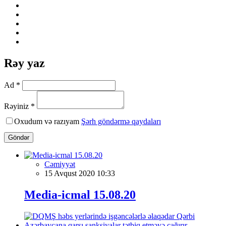
Rəy yaz
Ad *
Rəyiniz *
Oxudum və razıyam
Şərh göndərmə qaydaları
Göndər
Cəmiyyət
15 Avqust 2020 10:33
Media-icmal 15.08.20