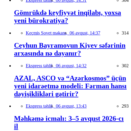
Ekspress təhlil,
06 avqust, 14:51
304
Gömrükdə keyfiyyət inqilabı, yoxsa
yeni bürokratiya?
Keçmiş Sovet məkanı,
06 avqust, 14:37
314
Ceyhun Bayramovun Kiyev səfərinin
arxasında nə dayanır?
Ekspress təhlil,
06 avqust, 14:32
302
AZAL, ASCO və “Azərkosmos” üçün
yeni idarəetmə modeli: Fərman hansı
dəyişiklikləri gətirir?
Ekspress təhlil,
06 avqust, 13:43
293
Məhkəmə icmalı: 3–5 avqust 2026-cı
il