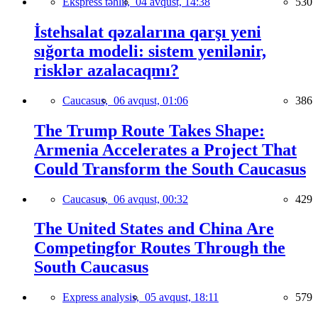
Ekspress təhlil,
04 avqust, 14:38
530
İstehsalat qəzalarına qarşı yeni
sığorta modeli: sistem yenilənir,
risklər azalacaqmı?
Caucasus,
06 avqust, 01:06
386
The Trump Route Takes Shape:
Armenia Accelerates a Project That
Could Transform the South Caucasus
Caucasus,
06 avqust, 00:32
429
The United States and China Are
Competingfor Routes Through the
South Caucasus
Express analysis,
05 avqust, 18:11
579