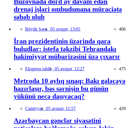
Buzovnada dörd ay davam edən
drenaj işləri ombudsmana müraciətə
səbəb olub
Böyük Şərq,
05 avqust, 13:05
406
İran prezidentinin üzərində qara
buludlar: istefa təkzibi Tehrandakı
hakimiyyət mübarizəsini üzə çıxarır
Ekspress təhlil,
05 avqust, 12:27
475
Metroda 10 aylıq sınaq: Bakı gələcəyə
hazırlaşır, bəs sərnişin bu günün
yükünü necə daşıyacaq?
Cəmiyyət,
05 avqust, 11:57
429
Azərbaycan gənclər siyasətini