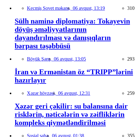
Keçmiş Sovet məkanı,
06 avqust, 13:19
310
Sülh naminə diplomatiya: Tokayevin
döyüş əməliyyatlarının
dayandırılması və danışıqların
bərpası təşəbbüsü
Böyük Şərq,
06 avqust, 13:05
293
İran və Ermənistan öz “TRIPP”lərini
hazırlayır
Xəzər hövzəsi,
06 avqust, 12:31
259
Xəzər geri çəkilir: su balansına dair
risklərin, nəticələrin və zəifliklərin
kompleks qiymətləndirilməsi
Sosial sahə,
06 avqust, 01:38
355