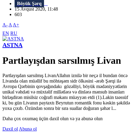
Böyük Şərq
15 Avqust 2020, 11:48
603
A-
A
A+
EN
RU
ASTNA
Partlayışdan sarsılmış Livan
Partlayışdan sarsılmış LivanAllahın iznilə bir neçə il bundan öncə
Livanda olan müəllif bu möhtəşəm sidr ölkəsini -ərəb Şərqi ilə
Avropa Qərbinin qovşağındakı gözəlliyi, böyük mədəniyyətlərin
unikal vəhdəti və müxtəlif millətlərə və dinlərə mənsub insanları
birləşdirən misilsiz coğrafi məkanı müəyyən etdi (1).Lakin təəssüf
ki, bu gün Livanın paytaxtı Beyrutun romantik fonu kəskin şəkildə
yoxa çıxıb. Özündən sonra bir sıra suallar doğuran şəhər l...
Daha çox oxumaq üçün daxil olun və ya abunə olun
Daxil ol
Abunə ol