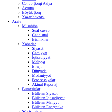
Cənub-Şərqi Asiya
Avropa
Böyük Şərq
Xəzər hövzəsi
Arxiv
Müsahibə
Sual-cavab
Çətin sual
Bizimkiler
Xəbərlər
Siyasət
Cəmiyyət
İqtisadiyyat
Maliyyə
Enerji
Dünyada
Mədəniyyət
Foto sessiyalar
Aktual Reportaj
Buraxılışlar
Bülleten Siyasət
Bülleten İqtisadiyyat
Bülleten Maliyyə
Bülleten Energetika
Söz istəyirəm