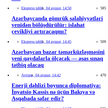
Ekspress təhlil,
04 avqust, 14:50
585
Azərbaycanda gömrük səlahiyyətləri
yenidən bölüşdürülür: islahat
çevikliyi artıracaqmı?
Ekspress təhlil,
04 avqust, 14:45
509
Azərbaycan bazar təmərküzləşməsini
yeni qaydalarla ölçəcək — əsas sınaq
tətbiq olacaq
Avropa,
04 avqust, 14:42
470
Enerji dəhlizi boyunca diplomatiya:
İnyatsio Kassis nə üçün Bakıya və
Aşqabada səfər edir?