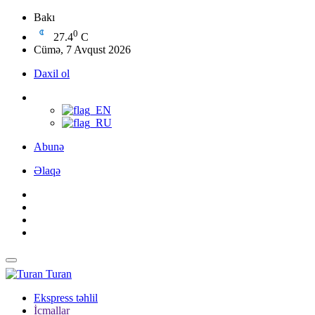
Bakı
0
27.4
C
Cümə, 7 Avqust 2026
Daxil ol
Abunə
Əlaqə
Turan
Ekspress təhlil
İcmallar