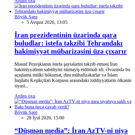
Ardını oxu
Böyük Şərq
5 Avqust 2026, 13:05
İran prezidentinin üzərində qara
buludlar: istefa təkzibi Tehrandakı
hakimiyyət mübarizəsini üzə çıxarır
Məsud Pezeşkianın istefa şayiələrini təkzib etməsi İran
hakimiyyətinin sabitliyini nümayiş etdirməli idi. Əvəzində bu
açıqlama mülki hökumət, dini mühafizəkarlar və İslam
İnqilabı Keşikçiləri Korpusu arasındakı ziddiyyətlərin ölkənin
siyasi...
Ardını oxu
Böyük Şərq
28 İyul 2026, 15:00
“Düşmən media”: İran AzTV-ni niyə