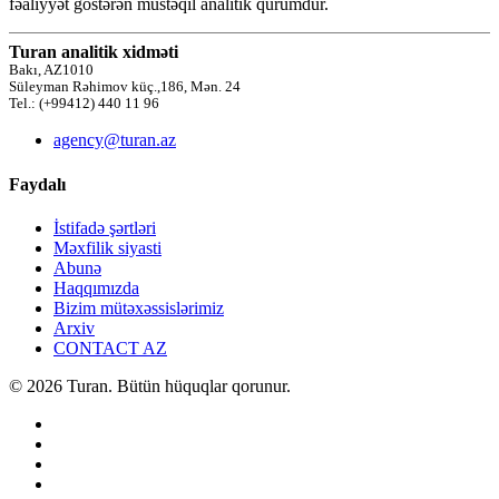
fəaliyyət göstərən müstəqil analitik qurumdur.
Turan analitik xidməti
Bakı, AZ1010
Süleyman Rəhimov küç.,186, Mən. 24
Tel.: (+99412) 440 11 96
agency@turan.az
Faydalı
İstifadə şərtləri
Məxfilik siyasti
Abunə
Haqqımızda
Bizim mütəxəssislərimiz
Arxiv
CONTACT AZ
© 2026 Turan. Bütün hüquqlar qorunur.