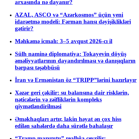
arxasında nə dayanır?
AZAL, ASCO və “Azərkosmos” üçün yeni
idarəetmə modeli: Fərman hansı dəyişiklikləri
gətirir?
Məhkəmə icmalı: 3–5 avqust 2026-cı il
Sülh naminə diplomatiya: Tokayevin döyüş
əməliyyatlarının dayandırılması və danışıqların
bərpası təşəbbüsü
İran və Ermənistan öz “TRIPP”lərini hazırlayır
Xəzər geri çəkilir: su balansına dair risklərin,
nəticələrin və zəifliklərin kompleks
qiymətləndirilməsi
Əməkhaqları artır, lakin həyat ən çox hiss
edilən sahələrdə daha sürətlə bahalaşır
“Tramp marşrutu” reallığa çevrilir: