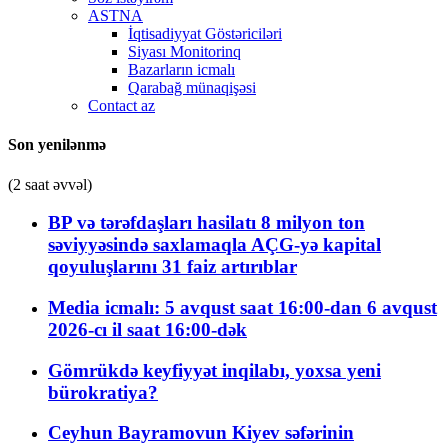
ASTNA
İqtisadiyyat Göstəriciləri
Siyası Monitorinq
Bazarların icmalı
Qarabağ münaqişəsi
Contact az
Son yenilənmə
(2 saat əvvəl)
BP və tərəfdaşları hasilatı 8 milyon ton
səviyyəsində saxlamaqla AÇG-yə kapital
qoyuluşlarını 31 faiz artırıblar
Media icmalı: 5 avqust saat 16:00-dan 6 avqust
2026-cı il saat 16:00-dək
Gömrükdə keyfiyyət inqilabı, yoxsa yeni
bürokratiya?
Ceyhun Bayramovun Kiyev səfərinin