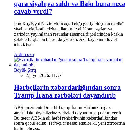
qara siyahıya saldı və Bakı buna necə
cavab verdi?
İran Kəşfiyyat Nazirliyinin açıqladığı geniş “düşmən media”
siyahısında İsrail telekanalları, müxalif İran nəşrləri və
xaricdən yayımlanan resurslar arasında digərlərindən kəskin
şəkildə fərqlənən bir ad da yer aldı: Azərbaycanın dövlət
televiziya...
Ardını oxu
Böyük Şərq
27 İyul 2026, 11:57
Hərbçilərin xəbərdarlığından sonra
Tramp İrana zərbələri dayandırıb
ABŞ prezidenti Donald Tramp İranın Hörmüz boğazı
ətrafındakı obyektlərinə zərbələri dayandırmaq qərarı verib.
Bu qərar ABŞ-ın ali hərbi rəhbərliyinin xəbərdarlığından
sonra qəbul edilib. Hərbçilər hesab ediblər ki, yeni zərbələrin
hərbi nəticəsi...