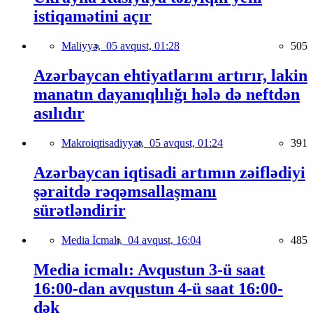
istiqamətini açır
Maliyyə,
05 avqust, 01:28
505
Azərbaycan ehtiyatlarını artırır, lakin
manatın dayanıqlılığı hələ də neftdən
asılıdır
Makroiqtisadiyyat,
05 avqust, 01:24
391
Azərbaycan iqtisadi artımın zəiflədiyi
şəraitdə rəqəmsallaşmanı
sürətləndirir
Media İcmalı,
04 avqust, 16:04
485
Media icmalı: Avqustun 3-ü saat
16:00-dan avqustun 4-ü saat 16:00-
dək