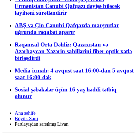
Ermənistan Cənubi Qafqazı dəyişə biləcək
layihəni sürətləndirir
ABŞ və Çin Cənubi Qafqazda marşrutlar
uğrunda rəqabət aparır
Rəqəmsal Orta Dəhliz: Qazaxıstan və
Azərbaycan Xəzərin sahillərini fiber-optik xətlə
birləşdirdi
Media icmalı: 4 avqust saat 16:00-dan 5 avqust
saat 16:00-dək
Sosial şəbəkələr üçün 16 yaş həddi tətbiq
olunur
Ana səhifə
Böyük Şərq
Partlayışdan sarsılmış Livan