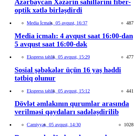
Azərbaycan Xəzərin sahillərini fiber-
optik xətlə birləşdirdi
Media İcmalı,
05 avqust, 16:37
487
Media icmalı: 4 avqust saat 16:00-dan
5 avqust saat 16:00-dək
Ekspress təhlil,
05 avqust, 15:29
477
Sosial şəbəkələr üçün 16 yaş həddi
tətbiq olunur
Ekspress təhlil,
05 avqust, 15:12
441
Dövlət əmlakının qurumlar arasında
verilməsi qaydaları sadələşdirilib
Cəmiyyət,
05 avqust, 14:30
1028