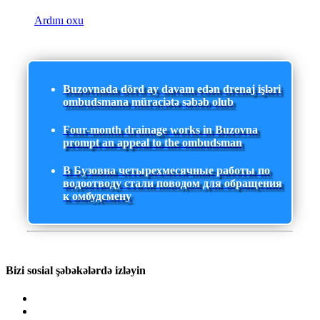
Ardını oxu
Buzovnada dörd ay davam edən drenaj işləri
ombudsmana müraciətə səbəb olub
Four-month drainage works in Buzovna
prompt an appeal to the ombudsman
В Бузовна четырехмесячные работы по
водоотводу стали поводом для обращения
к омбудсмену
Bizi sosial şəbəkələrdə izləyin