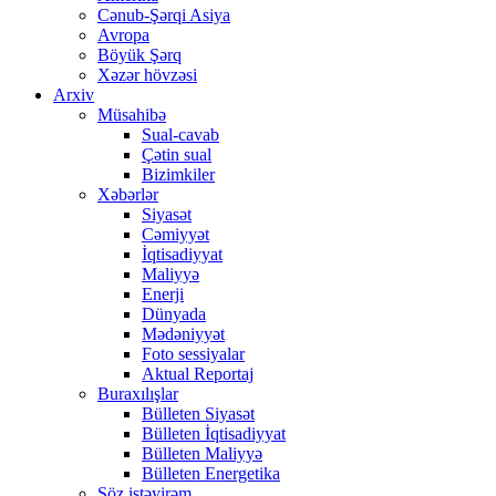
Cənub-Şərqi Asiya
Avropa
Böyük Şərq
Xəzər hövzəsi
Arxiv
Müsahibə
Sual-cavab
Çətin sual
Bizimkiler
Xəbərlər
Siyasət
Cəmiyyət
İqtisadiyyat
Maliyyə
Enerji
Dünyada
Mədəniyyət
Foto sessiyalar
Aktual Reportaj
Buraxılışlar
Bülleten Siyasət
Bülleten İqtisadiyyat
Bülleten Maliyyə
Bülleten Energetika
Söz istəyirəm