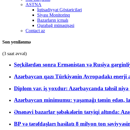
ASTNA
İqtisadiyyat Göstəriciləri
Siyası Monitorinq
Bazarların icmalı
Qarabağ münaqişəsi
Contact az
Son yenilənmə
(3 saat əvvəl)
Seçkilərdən sonra Ermənistan və Rusiya gərginliyi
Azərbaycan qazı Türkiyənin Avropadakı enerji am
Diplom var, iş yoxdur: Azərbaycanda təhsil niyə
Azərbaycan minimumu: yaşamağı təmin edən, la
Ənənəvi bazarlar şəbəkələrin təzyiqi altında: Azə
BP və tərəfdaşları hasilatı 8 milyon ton səviyyəs