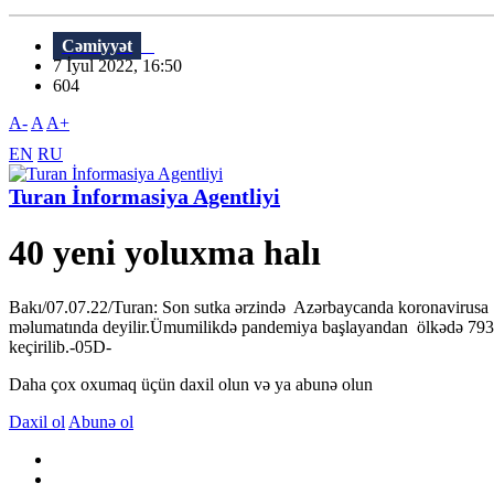
Cəmiyyət
7 İyul 2022, 16:50
604
A-
A
A+
EN
RU
Turan İnformasiya Agentliyi
40 yeni yoluxma halı
Bakı/07.07.22/Turan: Son sutka ərzində Azərbaycanda koronavirusa yo
məlumatında deyilir.Ümumilikdə pandemiya başlayandan ölkədə 793 546
keçirilib.-05D-
Daha çox oxumaq üçün daxil olun və ya abunə olun
Daxil ol
Abunə ol