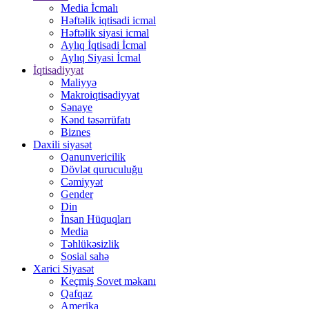
Media İcmalı
Həftəlik iqtisadi icmal
Həftəlik siyasi icmal
Aylıq İqtisadi İcmal
Aylıq Siyasi İcmal
İqtisadiyyat
Maliyyə
Makroiqtisadiyyat
Sənaye
Kənd təsərrüfatı
Biznes
Daxili siyasət
Qanunvericilik
Dövlət quruculuğu
Cəmiyyət
Gender
Din
İnsan Hüquqları
Media
Təhlükəsizlik
Sosial sahə
Xarici Siyasət
Keçmiş Sovet məkanı
Qafqaz
Amerika