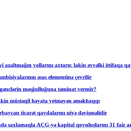
 azaltmağın yollarını axtarır, lakin əvvəlki ittifaqa qa
bisiyalarının əsas elementinə çevrilir
 gənclərin məşğulluğuna təminat vermir?
kin müstəqil həyata yetməyən əməkhaqqı
rbaycan ticarət qaydalarını niyə dəyişməlidir
ində saxlamaqla AÇG-yə kapital qoyuluşlarını 31 faiz ar