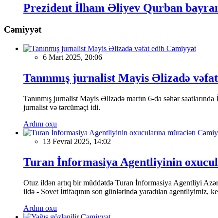
Prezident İlham Əliyev Qurban bayram
Cəmiyyət
Cəmiyyət
6 Mart 2025, 20:06
Tanınmış jurnalist Mayis Əlizadə vəfat
Tanınmış jurnalist Mayis Əlizadə martın 6-da səhər saatlarında İs
jurnalist və tərcüməçi idi.
Ardını oxu
Cəmiy
13 Fevral 2025, 14:02
Turan İnformasiya Agentliyinin oxucul
Otuz ildən artıq bir müddətdə Turan İnformasiya Agentliyi Azərba
ildə - Sovet İttifaqının son günlərində yaradılan agentliyimiz, 
Ardını oxu
Cəmiyyət