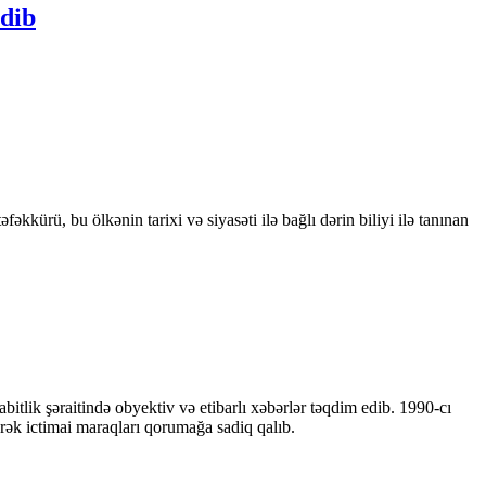
edib
kkürü, bu ölkənin tarixi və siyasəti ilə bağlı dərin biliyi ilə tanınan
bitlik şəraitində obyektiv və etibarlı xəbərlər təqdim edib. 1990-cı
ərək ictimai maraqları qorumağa sadiq qalıb.