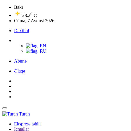
Bakı
0
28.2
C
Cümə, 7 Avqust 2026
Daxil ol
Abunə
Əlaqə
Turan
Ekspress təhlil
İcmallar