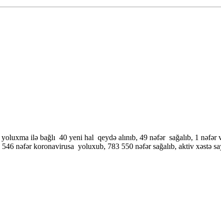
luxma ilə bağlı 40 yeni hal qeydə alınıb, 49 nəfər sağalıb, 1 nəfər 
 nəfər koronavirusa yoluxub, 783 550 nəfər sağalıb, aktiv xəstə sayı 