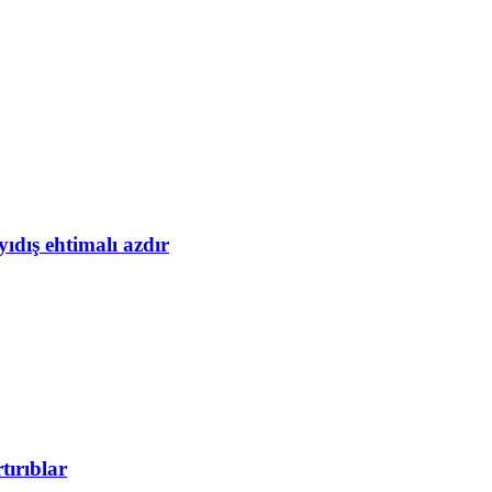
yıdış ehtimalı azdır
tırıblar