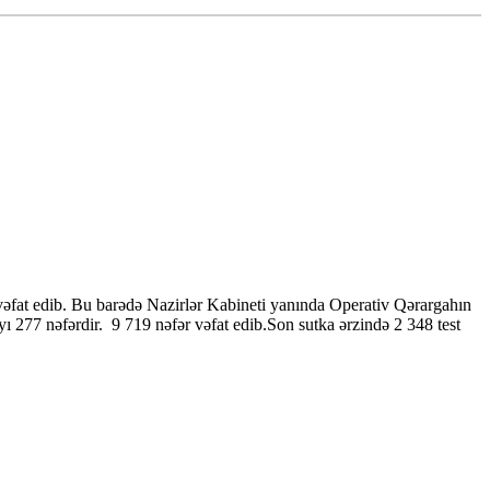
vəfat edib. Bu barədə Nazirlər Kabineti yanında Operativ Qərargahın
277 nəfərdir. 9 719 nəfər vəfat edib.Son sutka ərzində 2 348 test