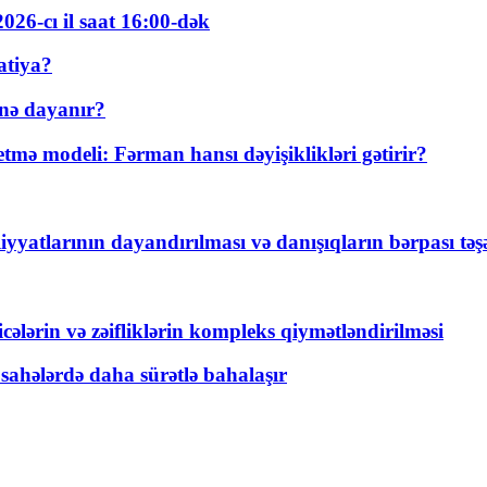
026-cı il saat 16:00-dək
atiya?
nə dayanır?
ə modeli: Fərman hansı dəyişiklikləri gətirir?
yyatlarının dayandırılması və danışıqların bərpası tə
ticələrin və zəifliklərin kompleks qiymətləndirilməsi
 sahələrdə daha sürətlə bahalaşır