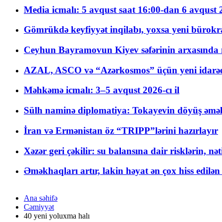
Media icmalı: 5 avqust saat 16:00-dan 6 avqust 2
Gömrükdə keyfiyyət inqilabı, yoxsa yeni bürokr
Ceyhun Bayramovun Kiyev səfərinin arxasında 
AZAL, ASCO və “Azərkosmos” üçün yeni idarəetm
Məhkəmə icmalı: 3–5 avqust 2026-cı il
Sülh naminə diplomatiya: Tokayevin döyüş əməli
İran və Ermənistan öz “TRIPP”lərini hazırlayır
Xəzər geri çəkilir: su balansına dair risklərin, nə
Əməkhaqları artır, lakin həyat ən çox hiss edilən
Ana səhifə
Cəmiyyət
40 yeni yoluxma halı