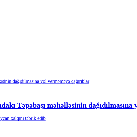
akı Təpəbaşı məhəlləsinin dağıdılmasına y