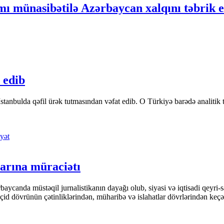
ı münasibətilə Azərbaycan xalqını təbrik 
 edib
tanbulda qəfil ürək tutmasından vəfat edib. O Türkiyə barədə analitik təfə
yət
arına müraciətı
ycanda müstəqil jurnalistikanın dayağı olub, siyasi və iqtisadi qeyri-sa
keçid dövrünün çətinliklərindən, müharibə və islahatlar dövrlərindən keç