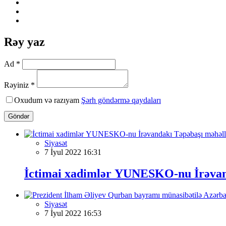
Rəy yaz
Ad *
Rəyiniz *
Oxudum və razıyam
Şərh göndərmə qaydaları
Göndər
Siyasət
7 İyul 2022 16:31
İctimai xadimlər YUNESKO-nu İrəvand
Siyasət
7 İyul 2022 16:53