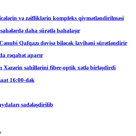
ticələrin və zəifliklərin kompleks qiymətləndirilməsi
 sahələrdə daha sürətlə bahalaşır
ənubi Qafqazı dəyişə biləcək layihəni sürətləndirir
a rəqabət aparır
zərin sahillərini fiber-optik xətlə birləşdirdi
saat 16:00-dək
daları sadələşdirilib
b