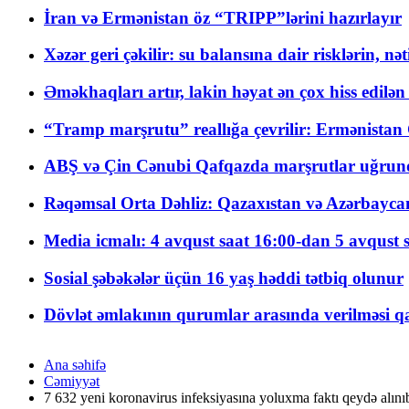
İran və Ermənistan öz “TRIPP”lərini hazırlayır
Xəzər geri çəkilir: su balansına dair risklərin, nə
Əməkhaqları artır, lakin həyat ən çox hiss edilən
“Tramp marşrutu” reallığa çevrilir: Ermənistan C
ABŞ və Çin Cənubi Qafqazda marşrutlar uğrund
Rəqəmsal Orta Dəhliz: Qazaxıstan və Azərbaycan Xə
Media icmalı: 4 avqust saat 16:00-dan 5 avqust 
Sosial şəbəkələr üçün 16 yaş həddi tətbiq olunur
Dövlət əmlakının qurumlar arasında verilməsi qay
Ana səhifə
Cəmiyyət
7 632 yeni koronavirus infeksiyasına yoluxma faktı qeydə alını