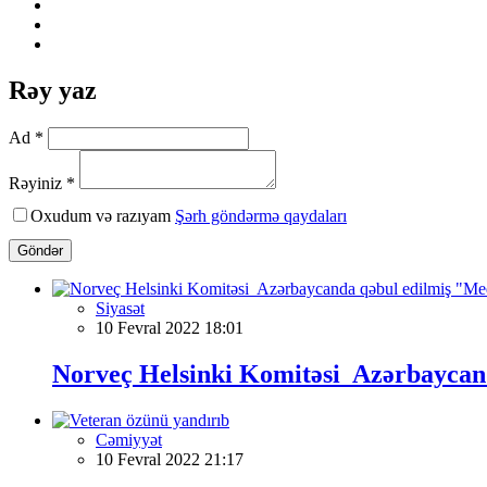
Rəy yaz
Ad *
Rəyiniz *
Oxudum və razıyam
Şərh göndərmə qaydaları
Göndər
Siyasət
10 Fevral 2022 18:01
Norveç Helsinki Komitəsi Azərbaycan
Cəmiyyət
10 Fevral 2022 21:17