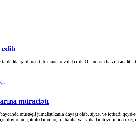
 edib
tanbulda qəfil ürək tutmasından vəfat edib. O Türkiyə barədə analitik təfə
yət
arına müraciətı
ycanda müstəqil jurnalistikanın dayağı olub, siyasi və iqtisadi qeyri-sa
keçid dövrünün çətinliklərindən, müharibə və islahatlar dövrlərindən keç