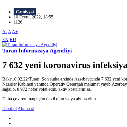
Cəmiyyət
10 Fevral 2022, 18:55
1126
A-
A
A+
EN
RU
Turan İnformasiya Agentliyi
7 632 yeni koronavirus infeksiy
Bakı/10.02.22/Turan: Son sutka ərzində Azərbaycanda 7 632 yeni koron
Nazirlər Kabineti yanında Operativ Qərargah məlumat yayıb.Azərbay
sağalıb, 8 972 nəfər vəfat edib, aktiv xəstələrin sa...
Daha çox oxumaq üçün daxil olun və ya abunə olun
Daxil ol
Abunə ol