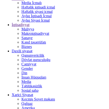
Media İcmalı
Həftəlik iqtisadi icmal
Həftəlik siyasi icmal
Aylıq İqtisadi İcmal
Aylıq Siyasi İcmal
İqtisadiyyat
Maliyyə
Makroiqtisadiyyat
Sənaye
Kənd təsərrüfatı
Biznes
Daxili siyasət
Qanunvericilik
Dövlət quruculuğu
Cəmiyyət
Gender
Din
İnsan Hüquqları
Media
Təhlükəsizlik
Sosial sahə
Xarici Siyasət
Keçmiş Sovet məkanı
Qafqaz
Amerika