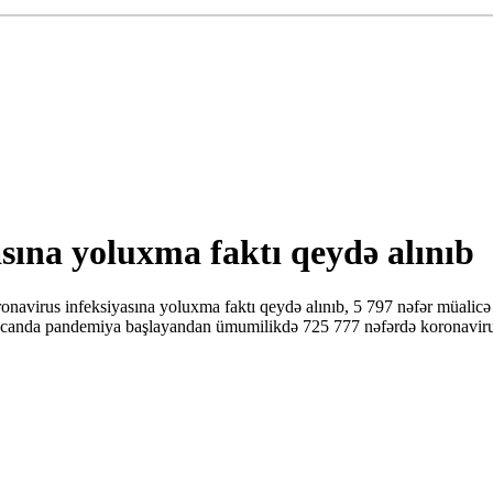
asına yoluxma faktı qeydə alınıb
avirus infeksiyasına yoluxma faktı qeydə alınıb, 5 797 nəfər müalicə o
canda pandemiya başlayandan ümumilikdə 725 777 nəfərdə koronavirus 