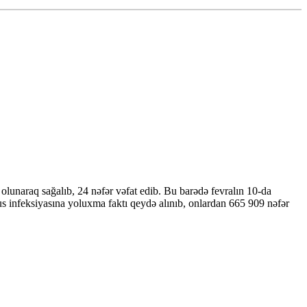
lunaraq sağalıb, 24 nəfər vəfat edib. Bu barədə fevralın 10-da
infeksiyasına yoluxma faktı qeydə alınıb, onlardan 665 909 nəfər