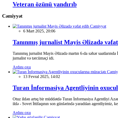
Veteran özünü yandırıb
Cəmiyyət
Cəmiyyət
6 Mart 2025, 20:06
Tanınmış jurnalist Mayis Əlizadə vəfat
Tanınmış jurnalist Mayis Əlizadə martın 6-da səhər saatlarında İs
jurnalist və tərcüməçi idi.
Ardını oxu
Cəmiy
13 Fevral 2025, 14:02
Turan İnformasiya Agentliyinin oxucul
Otuz ildən artıq bir müddətdə Turan İnformasiya Agentliyi Azərba
ildə - Sovet İttifaqının son günlərində yaradılan agentliyimiz, 
Ardını oxu
Cəmiyyət