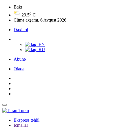
Bakı
0
29.5
C
Cümə axşamı, 6 Avqust 2026
Daxil ol
Abunə
Əlaqə
Turan
Ekspress təhlil
İcmallar