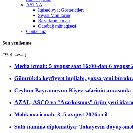
ASTNA
İqtisadiyyat Göstəriciləri
Siyası Monitorinq
Bazarların icmalı
Qarabağ münaqişəsi
Contact az
Son yenilənmə
(35 d. əvvəl)
Media icmalı: 5 avqust saat 16:00-dan 6 avqust 2
Gömrükdə keyfiyyət inqilabı, yoxsa yeni bürokr
Ceyhun Bayramovun Kiyev səfərinin arxasında 
AZAL, ASCO və “Azərkosmos” üçün yeni idarəetm
Məhkəmə icmalı: 3–5 avqust 2026-cı il
Sülh naminə diplomatiya: Tokayevin döyüş əməli