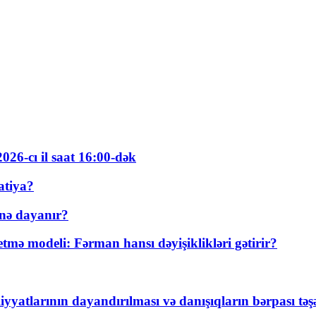
026-cı il saat 16:00-dək
atiya?
nə dayanır?
ə modeli: Fərman hansı dəyişiklikləri gətirir?
yyatlarının dayandırılması və danışıqların bərpası tə