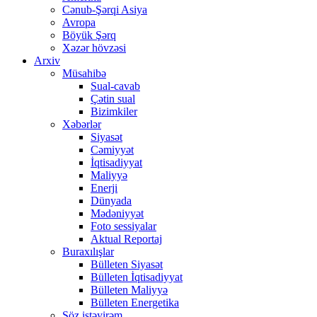
Cənub-Şərqi Asiya
Avropa
Böyük Şərq
Xəzər hövzəsi
Arxiv
Müsahibə
Sual-cavab
Çətin sual
Bizimkiler
Xəbərlər
Siyasət
Cəmiyyət
İqtisadiyyat
Maliyyə
Enerji
Dünyada
Mədəniyyət
Foto sessiyalar
Aktual Reportaj
Buraxılışlar
Bülleten Siyasət
Bülleten İqtisadiyyat
Bülleten Maliyyə
Bülleten Energetika
Söz istəyirəm