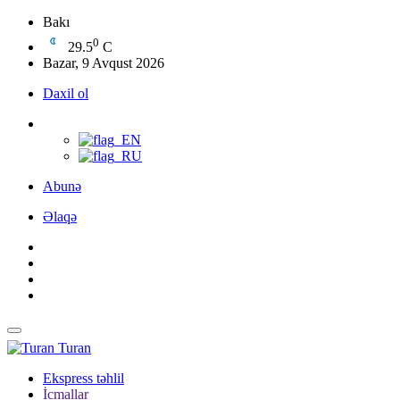
Bakı
0
29.5
C
Bazar, 9 Avqust 2026
Daxil ol
Abunə
Əlaqə
Turan
Ekspress təhlil
İcmallar