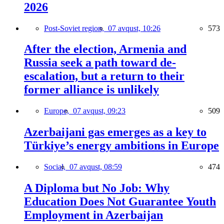
2026
Post-Soviet region,
07 avqust, 10:26
573
After the election, Armenia and
Russia seek a path toward de-
escalation, but a return to their
former alliance is unlikely
Europe,
07 avqust, 09:23
509
Azerbaijani gas emerges as a key to
Türkiye’s energy ambitions in Europe
Social,
07 avqust, 08:59
474
A Diploma but No Job: Why
Education Does Not Guarantee Youth
Employment in Azerbaijan