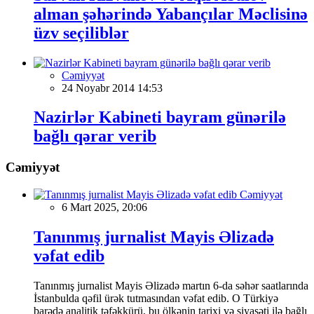
alman şəhərində Yabançılar Məclisinə
üzv seçiliblər
Cəmiyyət
24 Noyabr 2014 14:53
Nazirlər Kabineti bayram günərilə
bağlı qərar verib
Cəmiyyət
Cəmiyyət
6 Mart 2025, 20:06
Tanınmış jurnalist Mayis Əlizadə
vəfat edib
Tanınmış jurnalist Mayis Əlizadə martın 6-da səhər saatlarında
İstanbulda qəfil ürək tutmasından vəfat edib. O Türkiyə
barədə analitik təfəkkürü, bu ölkənin tarixi və siyasəti ilə bağlı