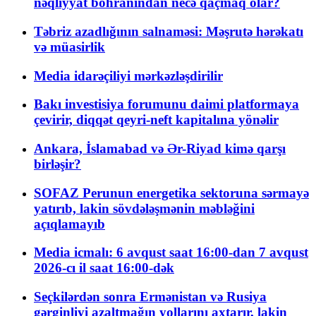
nəqliyyat böhranından necə qaçmaq olar?
Təbriz azadlığının salnaməsi: Məşrutə hərəkatı
və müasirlik
Media idarəçiliyi mərkəzləşdirilir
Bakı investisiya forumunu daimi platformaya
çevirir, diqqət qeyri-neft kapitalına yönəlir
Ankara, İslamabad və Ər-Riyad kimə qarşı
birləşir?
SOFAZ Perunun energetika sektoruna sərmayə
yatırıb, lakin sövdələşmənin məbləğini
açıqlamayıb
Media icmalı: 6 avqust saat 16:00-dan 7 avqust
2026-cı il saat 16:00-dək
Seçkilərdən sonra Ermənistan və Rusiya
gərginliyi azaltmağın yollarını axtarır, lakin