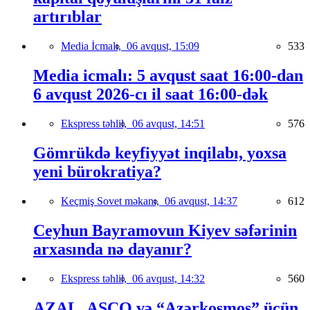
artırıblar
Media İcmalı,
06 avqust, 15:09
533
Media icmalı: 5 avqust saat 16:00-dan
6 avqust 2026-cı il saat 16:00-dək
Ekspress təhlil,
06 avqust, 14:51
576
Gömrükdə keyfiyyət inqilabı, yoxsa
yeni bürokratiya?
Keçmiş Sovet məkanı,
06 avqust, 14:37
612
Ceyhun Bayramovun Kiyev səfərinin
arxasında nə dayanır?
Ekspress təhlil,
06 avqust, 14:32
560
AZAL, ASCO və “Azərkosmos” üçün