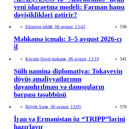
yeni idarəetmə modeli: Fərman hansı
dəyişiklikləri gətirir?
Ekspress təhlil,
06 avqust, 13:43
536
Məhkəmə icmalı: 3–5 avqust 2026-cı
il
Keçmiş Sovet məkanı,
06 avqust, 13:19
541
Sülh naminə diplomatiya: Tokayevin
döyüş əməliyyatlarının
dayandırılması və danışıqların
bərpası təşəbbüsü
Böyük Şərq,
06 avqust, 13:05
576
İran və Ermənistan öz “TRIPP”lərini
hazırlayır