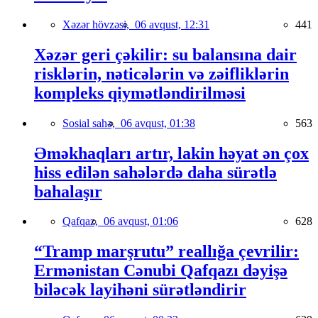
Xəzər hövzəsi,
06 avqust, 12:31
441
Xəzər geri çəkilir: su balansına dair
risklərin, nəticələrin və zəifliklərin
kompleks qiymətləndirilməsi
Sosial sahə,
06 avqust, 01:38
563
Əməkhaqları artır, lakin həyat ən çox
hiss edilən sahələrdə daha sürətlə
bahalaşır
Qafqaz,
06 avqust, 01:06
628
“Tramp marşrutu” reallığa çevrilir:
Ermənistan Cənubi Qafqazı dəyişə
biləcək layihəni sürətləndirir