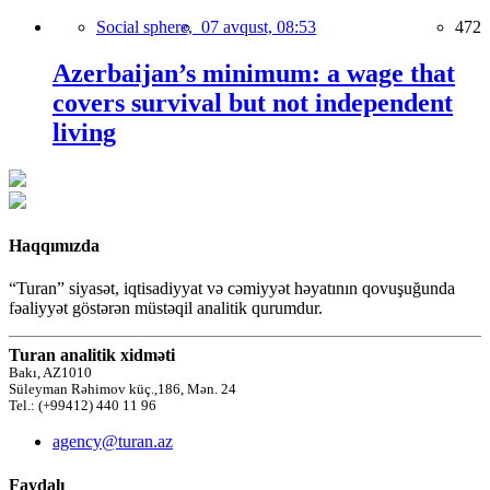
Social sphere,
07 avqust, 08:53
472
Azerbaijan’s minimum: a wage that
covers survival but not independent
living
Haqqımızda
“Turan” siyasət, iqtisadiyyat və cəmiyyət həyatının qovuşuğunda
fəaliyyət göstərən müstəqil analitik qurumdur.
Turan analitik xidməti
Bakı, AZ1010
Süleyman Rəhimov küç.,186, Mən. 24
Tel.: (+99412) 440 11 96
agency@turan.az
Faydalı