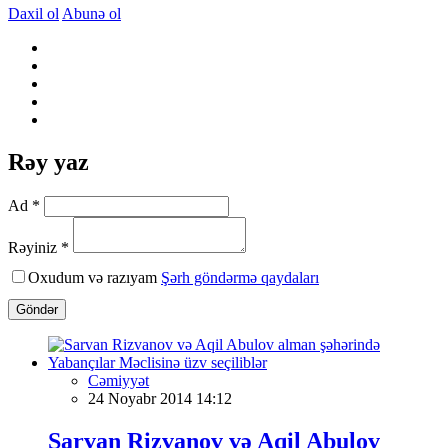
Daxil ol
Abunə ol
Rəy yaz
Ad *
Rəyiniz *
Oxudum və razıyam
Şərh göndərmə qaydaları
Göndər
Cəmiyyət
24 Noyabr 2014 14:12
Sarvan Rizvanov və Aqil Abulov