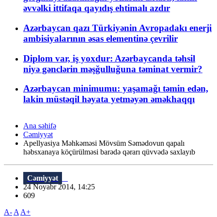
əvvəlki ittifaqa qayıdış ehtimalı azdır
Azərbaycan qazı Türkiyənin Avropadakı enerji
ambisiyalarının əsas elementinə çevrilir
Diplom var, iş yoxdur: Azərbaycanda təhsil
niyə gənclərin məşğulluğuna təminat vermir?
Azərbaycan minimumu: yaşamağı təmin edən,
lakin müstəqil həyata yetməyən əməkhaqqı
Ana səhifə
Cəmiyyət
Apellyasiya Məhkəməsi Mövsüm Səmədovun qapalı
həbsxanaya köçürülməsi barədə qərarı qüvvədə saxlayıb
Cəmiyyət
24 Noyabr 2014, 14:25
609
A-
A
A+