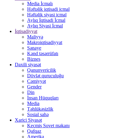
Media İcmalı
Həftəlik iqtisadi icmal
Həftəlik siyasi icmal
Aylıq İqtisadi İcmal
Aylıq Siyasi İcmal
İqtisadiyyat
Maliyyə
Makroiqtisadiyyat
Sənaye
Kənd təsərrüfatı
Biznes
Daxili siyasət
Qanunvericilik
Dövlət quruculuğu
Cəmiyyət
Gender
Din
İnsan Hüquqları
Media
Təhlükəsizlik
Sosial sahə
Xarici Siyasət
Keçmiş Sovet məkanı
Qafqaz
Amerika