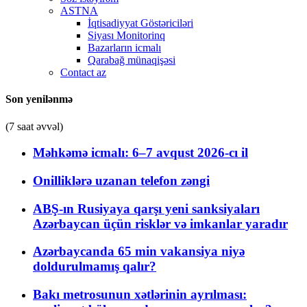
ASTNA
İqtisadiyyat Göstəriciləri
Siyası Monitorinq
Bazarların icmalı
Qarabağ münaqişəsi
Contact az
Son yenilənmə
(7 saat əvvəl)
Məhkəmə icmalı: 6–7 avqust 2026-cı il
Onilliklərə uzanan telefon zəngi
ABŞ-ın Rusiyaya qarşı yeni sanksiyaları
Azərbaycan üçün risklər və imkanlar yaradır
Azərbaycanda 65 min vakansiya niyə
doldurulmamış qalır?
Bakı metrosunun xətlərinin ayrılması: