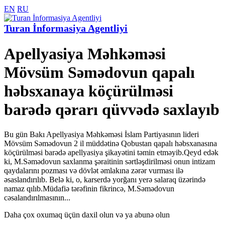
EN
RU
Turan İnformasiya Agentliyi
Apellyasiya Məhkəməsi
Mövsüm Səmədovun qapalı
həbsxanaya köçürülməsi
barədə qərarı qüvvədə saxlayıb
Bu gün Bakı Apellyasiya Məhkəməsi İslam Partiyasının lideri
Mövsüm Səmədovun 2 il müddətinə Qobustan qapalı həbsxanasına
köçürülməsi barədə apellyasiya şikayətini təmin etməyib.Qeyd edək
ki, M.Səmədovun saxlanma şəraitinin sərtləşdirilməsi onun intizam
qaydalarını pozması və dövlət əmlakına zərər vurması ilə
əsaslandırılıb. Belə ki, o, karserdə yorğanı yerə salaraq üzərində
namaz qılıb.Müdafiə tərəfinin fikrincə, M.Səmədovun
cəsalandırılmasının...
Daha çox oxumaq üçün daxil olun və ya abunə olun