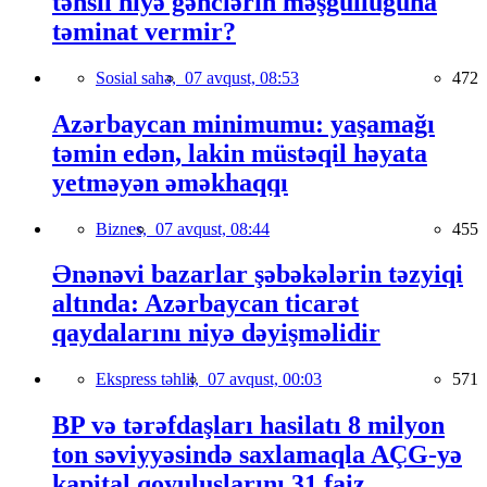
təhsil niyə gənclərin məşğulluğuna
təminat vermir?
Sosial sahə,
07 avqust, 08:53
472
Azərbaycan minimumu: yaşamağı
təmin edən, lakin müstəqil həyata
yetməyən əməkhaqqı
Biznes,
07 avqust, 08:44
455
Ənənəvi bazarlar şəbəkələrin təzyiqi
altında: Azərbaycan ticarət
qaydalarını niyə dəyişməlidir
Ekspress təhlil,
07 avqust, 00:03
571
BP və tərəfdaşları hasilatı 8 milyon
ton səviyyəsində saxlamaqla AÇG-yə
kapital qoyuluşlarını 31 faiz