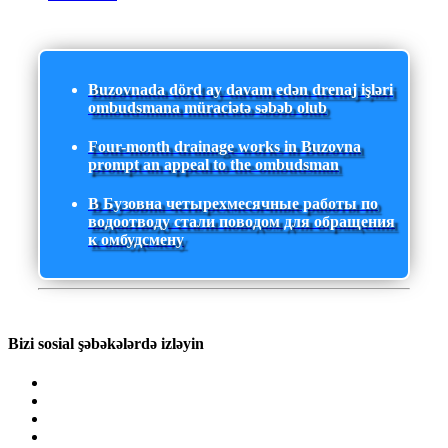
Buzovnada dörd ay davam edən drenaj işləri
ombudsmana müraciətə səbəb olub
Four-month drainage works in Buzovna
prompt an appeal to the ombudsman
В Бузовна четырехмесячные работы по
водоотводу стали поводом для обращения
к омбудсмену
Bizi sosial şəbəkələrdə izləyin