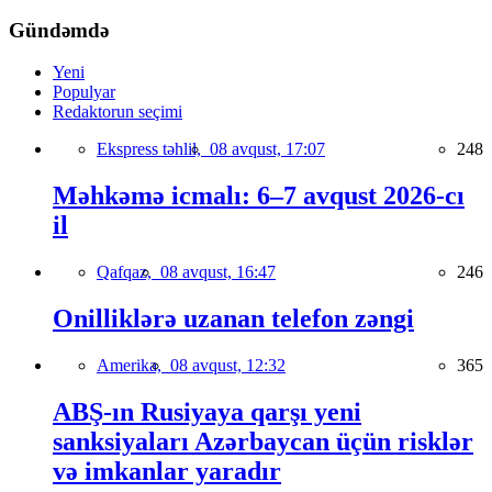
Gündəmdə
Yeni
Populyar
Redaktorun seçimi
Ekspress təhlil,
08 avqust, 17:07
248
Məhkəmə icmalı: 6–7 avqust 2026-cı
il
Qafqaz,
08 avqust, 16:47
246
Onilliklərə uzanan telefon zəngi
Amerika,
08 avqust, 12:32
365
ABŞ-ın Rusiyaya qarşı yeni
sanksiyaları Azərbaycan üçün risklər
və imkanlar yaradır