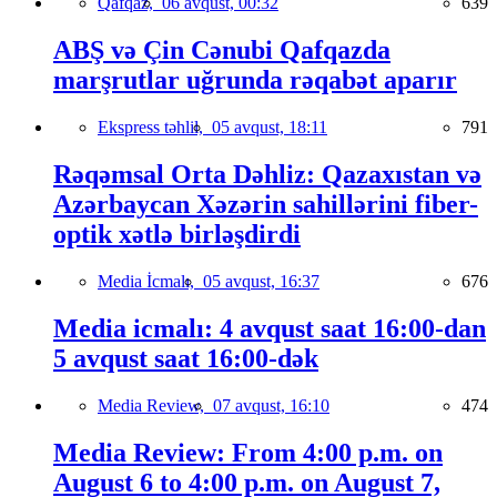
Qafqaz,
06 avqust, 00:32
639
ABŞ və Çin Cənubi Qafqazda
marşrutlar uğrunda rəqabət aparır
Ekspress təhlil,
05 avqust, 18:11
791
Rəqəmsal Orta Dəhliz: Qazaxıstan və
Azərbaycan Xəzərin sahillərini fiber-
optik xətlə birləşdirdi
Media İcmalı,
05 avqust, 16:37
676
Media icmalı: 4 avqust saat 16:00-dan
5 avqust saat 16:00-dək
Media Review,
07 avqust, 16:10
474
Media Review: From 4:00 p.m. on
August 6 to 4:00 p.m. on August 7,