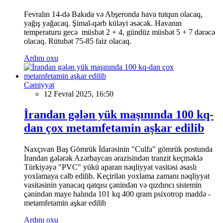
Fevralın 14-də Bakıda və Abşeronda hava tutqun olacaq,
yağış yağacaq. Şimal-qərb küləyi əsəcək. Havanın
temperaturu gecə müsbət 2 + 4, gündüz müsbət 5 + 7 dərəcə
olacaq. Rütubət 75-85 faiz olacaq.
Ardını oxu
Cəmiyyət
12 Fevral 2025, 16:50
İrandan gələn yük maşınında 100 kq-
dan çox metamfetamin aşkar edilib
Naxçıvan Baş Gömrük İdarəsinin "Culfa" gömrük postunda
İrandan gələrək Azərbaycan ərazisindən tranzit keçməklə
Türkiyəyə "PVC" yükü aparan nəqliyyat vasitəsi əsaslı
yoxlamaya cəlb edilib. Keçirilən yoxlama zamanı nəqliyyat
vasitəsinin yanacaq qatqısı çənindən və qızdırıcı sistemin
çənindən maye halında 101 kq 400 qram psixotrop maddə -
metamfetamin aşkar edilib
Ardını oxu