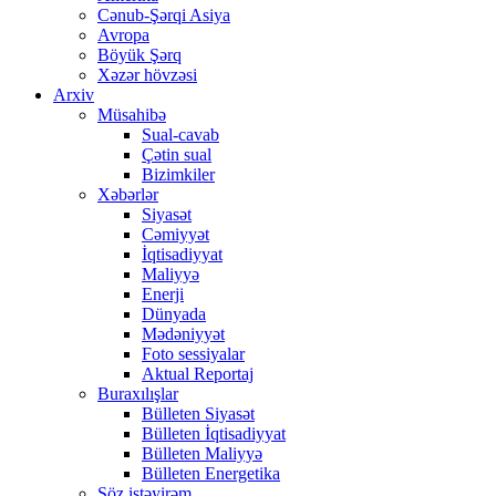
Cənub-Şərqi Asiya
Avropa
Böyük Şərq
Xəzər hövzəsi
Arxiv
Müsahibə
Sual-cavab
Çətin sual
Bizimkiler
Xəbərlər
Siyasət
Cəmiyyət
İqtisadiyyat
Maliyyə
Enerji
Dünyada
Mədəniyyət
Foto sessiyalar
Aktual Reportaj
Buraxılışlar
Bülleten Siyasət
Bülleten İqtisadiyyat
Bülleten Maliyyə
Bülleten Energetika
Söz istəyirəm