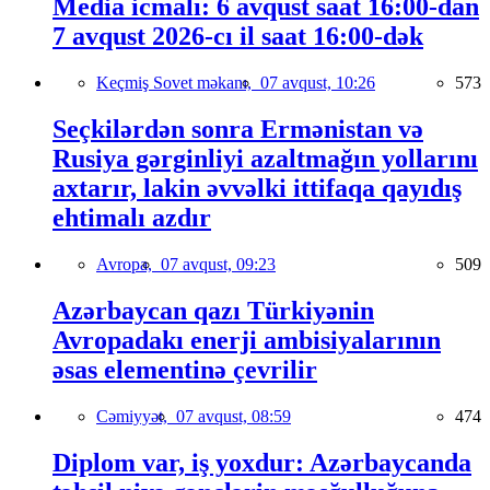
Media icmalı: 6 avqust saat 16:00-dan
7 avqust 2026-cı il saat 16:00-dək
Keçmiş Sovet məkanı,
07 avqust, 10:26
573
Seçkilərdən sonra Ermənistan və
Rusiya gərginliyi azaltmağın yollarını
axtarır, lakin əvvəlki ittifaqa qayıdış
ehtimalı azdır
Avropa,
07 avqust, 09:23
509
Azərbaycan qazı Türkiyənin
Avropadakı enerji ambisiyalarının
əsas elementinə çevrilir
Cəmiyyət,
07 avqust, 08:59
474
Diplom var, iş yoxdur: Azərbaycanda