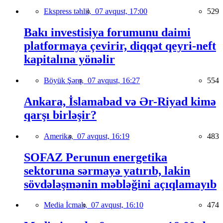
Ekspress təhlil,
07 avqust, 17:00
529
Bakı investisiya forumunu daimi
platformaya çevirir, diqqət qeyri-neft
kapitalına yönəlir
Böyük Şərq,
07 avqust, 16:27
554
Ankara, İslamabad və Ər-Riyad kimə
qarşı birləşir?
Amerika,
07 avqust, 16:19
483
SOFAZ Perunun energetika
sektoruna sərmayə yatırıb, lakin
sövdələşmənin məbləğini açıqlamayıb
Media İcmalı,
07 avqust, 16:10
474