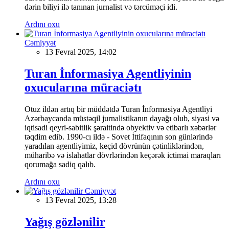
dərin biliyi ilə tanınan jurnalist və tərcüməçi idi.
Ardını oxu
Cəmiyyət
13 Fevral 2025, 14:02
Turan İnformasiya Agentliyinin
oxucularına müraciətı
Otuz ildən artıq bir müddətdə Turan İnformasiya Agentliyi
Azərbaycanda müstəqil jurnalistikanın dayağı olub, siyasi və
iqtisadi qeyri-sabitlik şəraitində obyektiv və etibarlı xəbərlər
təqdim edib. 1990-cı ildə - Sovet İttifaqının son günlərində
yaradılan agentliyimiz, keçid dövrünün çətinliklərindən,
müharibə və islahatlar dövrlərindən keçərək ictimai maraqları
qorumağa sadiq qalıb.
Ardını oxu
Cəmiyyət
13 Fevral 2025, 13:28
Yağış gözlənilir