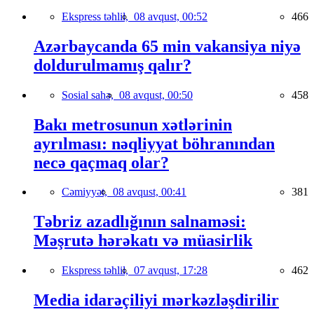
Ekspress təhlil,
08 avqust, 00:52
466
Azərbaycanda 65 min vakansiya niyə
doldurulmamış qalır?
Sosial sahə,
08 avqust, 00:50
458
Bakı metrosunun xətlərinin
ayrılması: nəqliyyat böhranından
necə qaçmaq olar?
Cəmiyyət,
08 avqust, 00:41
381
Təbriz azadlığının salnaməsi:
Məşrutə hərəkatı və müasirlik
Ekspress təhlil,
07 avqust, 17:28
462
Media idarəçiliyi mərkəzləşdirilir