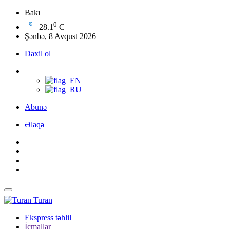
Bakı
0
28.1
C
Şənbə, 8 Avqust 2026
Daxil ol
Abunə
Əlaqə
Turan
Ekspress təhlil
İcmallar