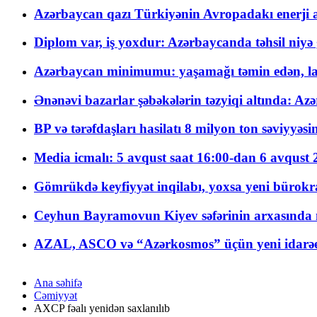
Azərbaycan qazı Türkiyənin Avropadakı enerji am
Diplom var, iş yoxdur: Azərbaycanda təhsil niyə
Azərbaycan minimumu: yaşamağı təmin edən, la
Ənənəvi bazarlar şəbəkələrin təzyiqi altında: Azə
BP və tərəfdaşları hasilatı 8 milyon ton səviyyəs
Media icmalı: 5 avqust saat 16:00-dan 6 avqust 2
Gömrükdə keyfiyyət inqilabı, yoxsa yeni bürokr
Ceyhun Bayramovun Kiyev səfərinin arxasında 
AZAL, ASCO və “Azərkosmos” üçün yeni idarəetm
Ana səhifə
Cəmiyyət
AXCP fəalı yenidən saxlanılıb