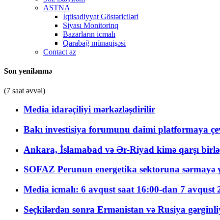
ASTNA
İqtisadiyyat Göstəriciləri
Siyası Monitorinq
Bazarların icmalı
Qarabağ münaqişəsi
Contact az
Son yenilənmə
(7 saat əvvəl)
Media idarəçiliyi mərkəzləşdirilir
Bakı investisiya forumunu daimi platformaya çevi
Ankara, İslamabad və Ər-Riyad kimə qarşı birlə
SOFAZ Perunun energetika sektoruna sərmayə ya
Media icmalı: 6 avqust saat 16:00-dan 7 avqust 2
Seçkilərdən sonra Ermənistan və Rusiya gərginliyi