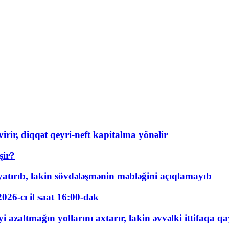
rir, diqqət qeyri-neft kapitalına yönəlir
şir?
tırıb, lakin sövdələşmənin məbləğini açıqlamayıb
026-cı il saat 16:00-dək
 azaltmağın yollarını axtarır, lakin əvvəlki ittifaqa qa