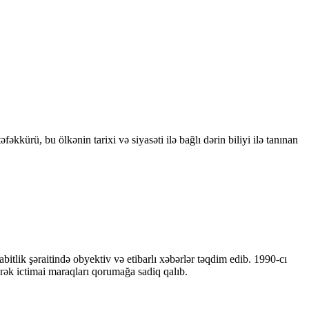
kkürü, bu ölkənin tarixi və siyasəti ilə bağlı dərin biliyi ilə tanınan
bitlik şəraitində obyektiv və etibarlı xəbərlər təqdim edib. 1990-cı
ərək ictimai maraqları qorumağa sadiq qalıb.