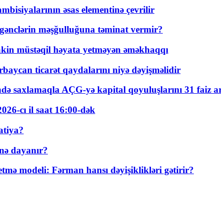
bisiyalarının əsas elementinə çevrilir
 gənclərin məşğulluğuna təminat vermir?
kin müstəqil həyata yetməyən əməkhaqqı
rbaycan ticarət qaydalarını niyə dəyişməlidir
ində saxlamaqla AÇG-yə kapital qoyuluşlarını 31 faiz ar
026-cı il saat 16:00-dək
atiya?
nə dayanır?
ə modeli: Fərman hansı dəyişiklikləri gətirir?