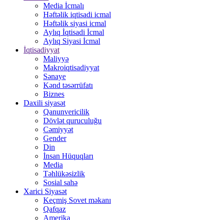
Media İcmalı
Həftəlik iqtisadi icmal
Həftəlik siyasi icmal
Aylıq İqtisadi İcmal
Aylıq Siyasi İcmal
İqtisadiyyat
Maliyyə
Makroiqtisadiyyat
Sənaye
Kənd təsərrüfatı
Biznes
Daxili siyasət
Qanunvericilik
Dövlət quruculuğu
Cəmiyyət
Gender
Din
İnsan Hüquqları
Media
Təhlükəsizlik
Sosial sahə
Xarici Siyasət
Keçmiş Sovet məkanı
Qafqaz
Amerika