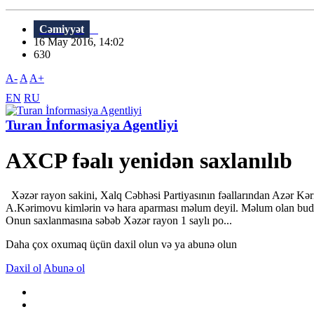
Cəmiyyət
16 May 2016, 14:02
630
A-
A
A+
EN
RU
Turan İnformasiya Agentliyi
AXCP fəalı yenidən saxlanılıb
Xəzər rayon sakini, Xalq Cəbhəsi Partiyasının fəallarından Azər Kə
A.Kərimovu kimlərin və hara aparması məlum deyil. Məlum olan budur k
Onun saxlanmasına səbəb Xəzər rayon 1 saylı po...
Daha çox oxumaq üçün daxil olun və ya abunə olun
Daxil ol
Abunə ol