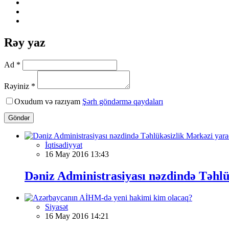
Rəy yaz
Ad *
Rəyiniz *
Oxudum və razıyam
Şərh göndərmə qaydaları
Göndər
İqtisadiyyat
16 May 2016 13:43
Dəniz Administrasiyası nəzdində Təhlü
Siyasət
16 May 2016 14:21