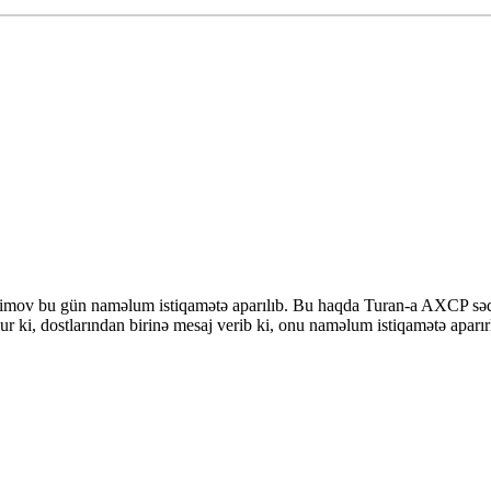
rimov bu gün naməlum istiqamətə aparılıb. Bu haqda Turan-a AXCP sədr
i, dostlarından birinə mesaj verib ki, onu naməlum istiqamətə aparırl