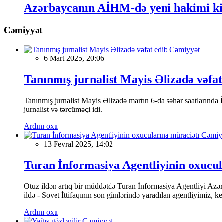
Azərbaycanın AİHM-də yeni hakimi k
Cəmiyyət
Cəmiyyət
6 Mart 2025, 20:06
Tanınmış jurnalist Mayis Əlizadə vəfat
Tanınmış jurnalist Mayis Əlizadə martın 6-da səhər saatlarında İs
jurnalist və tərcüməçi idi.
Ardını oxu
Cəmiy
13 Fevral 2025, 14:02
Turan İnformasiya Agentliyinin oxucul
Otuz ildən artıq bir müddətdə Turan İnformasiya Agentliyi Azərba
ildə - Sovet İttifaqının son günlərində yaradılan agentliyimiz, 
Ardını oxu
Cəmiyyət