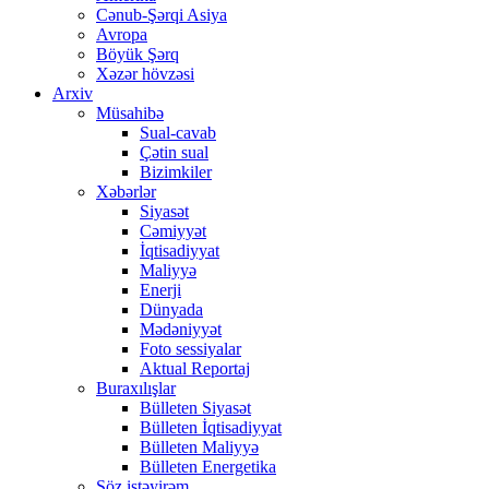
Cənub-Şərqi Asiya
Avropa
Böyük Şərq
Xəzər hövzəsi
Arxiv
Müsahibə
Sual-cavab
Çətin sual
Bizimkiler
Xəbərlər
Siyasət
Cəmiyyət
İqtisadiyyat
Maliyyə
Enerji
Dünyada
Mədəniyyət
Foto sessiyalar
Aktual Reportaj
Buraxılışlar
Bülleten Siyasət
Bülleten İqtisadiyyat
Bülleten Maliyyə
Bülleten Energetika
Söz istəyirəm