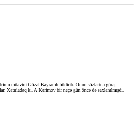
inin müavini Gözəl Bayramlı bildirib. Onun sözlərinə görə,
ar. Xatırladaq ki, A.Kərimov bir neçə gün öncə də saxlanılmışdı.