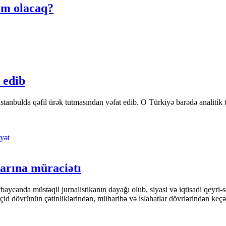
im olacaq?
 edib
tanbulda qəfil ürək tutmasından vəfat edib. O Türkiyə barədə analitik təfə
yət
arına müraciətı
ycanda müstəqil jurnalistikanın dayağı olub, siyasi və iqtisadi qeyri-sa
keçid dövrünün çətinliklərindən, müharibə və islahatlar dövrlərindən keç