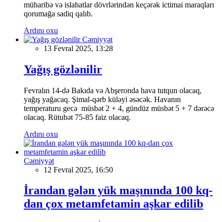
müharibə və islahatlar dövrlərindən keçərək ictimai maraqları
qorumağa sadiq qalıb.
Ardını oxu
Cəmiyyət
13 Fevral 2025, 13:28
Yağış gözlənilir
Fevralın 14-də Bakıda və Abşeronda hava tutqun olacaq,
yağış yağacaq. Şimal-qərb küləyi əsəcək. Havanın
temperaturu gecə müsbət 2 + 4, gündüz müsbət 5 + 7 dərəcə
olacaq. Rütubət 75-85 faiz olacaq.
Ardını oxu
Cəmiyyət
12 Fevral 2025, 16:50
İrandan gələn yük maşınında 100 kq-
dan çox metamfetamin aşkar edilib