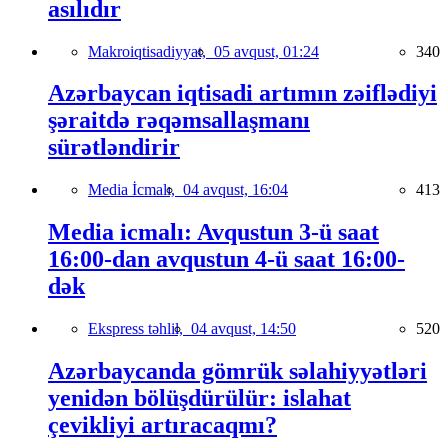
asılıdır
Makroiqtisadiyyat,
05 avqust, 01:24
340
Azərbaycan iqtisadi artımın zəiflədiyi
şəraitdə rəqəmsallaşmanı
sürətləndirir
Media İcmalı,
04 avqust, 16:04
413
Media icmalı: Avqustun 3-ü saat
16:00-dan avqustun 4-ü saat 16:00-
dək
Ekspress təhlil,
04 avqust, 14:50
520
Azərbaycanda gömrük səlahiyyətləri
yenidən bölüşdürülür: islahat
çevikliyi artıracaqmı?