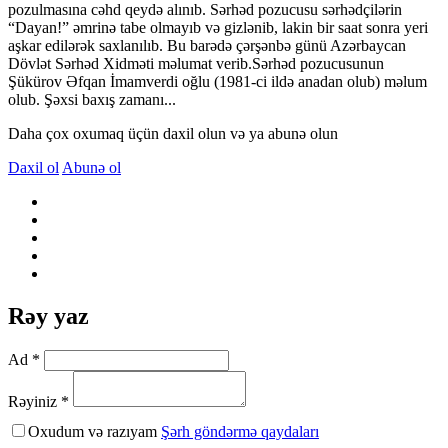
pozulmasına cəhd qeydə alınıb. Sərhəd pozucusu sərhədçilərin
“Dayan!” əmrinə tabe olmayıb və gizlənib, lakin bir saat sonra yeri
aşkar edilərək saxlanılıb. Bu barədə çərşənbə günü Azərbaycan
Dövlət Sərhəd Xidməti məlumat verib.Sərhəd pozucusunun
Şükürov Əfqan İmamverdi oğlu (1981-ci ildə anadan olub) məlum
olub. Şəxsi baxış zamanı...
Daha çox oxumaq üçün daxil olun və ya abunə olun
Daxil ol
Abunə ol
Rəy yaz
Ad *
Rəyiniz *
Oxudum və razıyam
Şərh göndərmə qaydaları