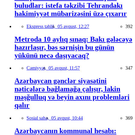
buludlar: istefa təkzibi Tehrandakı
hakimiyyət mübarizəsini üzə çıxarır
Ekspress təhlil,
05 avqust, 12:27
392
Metroda 10 aylıq sınaq: Bakı gələcəyə
hazırlaşır, bəs sərnişin bu günün
yükünü necə daşıyacaq?
Cəmiyyət,
05 avqust, 11:57
347
Azərbaycan gənclər siyasətini
nəticələrə bağlamağa çalışır, lakin
məşğulluq və beyin axını problemləri
qalır
Sosial sahə,
05 avqust, 10:44
369
Azərbaycanın kommunal hesabı: