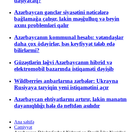
daşıyacaq?
Azərbaycan gənclər siyasətini nəticələrə
bağlamağa çalışır, lakin məşğulluq və beyin
axını problemləri qalır
Azərbaycanın kommunal hesabı: vətəndaşlar
daha çox ödəyirlər, bəs keyfiyyət tələb edə
bilirlərmi?
Güzəştlərin ləğvi Azərbaycanın hibrid və
elektromobil bazarında istiqaməti dəyişib
Wildberries anbarlarına zərbələr: Ukrayna
Rusiyaya təzyiqin yeni istiqamətini açır
Azərbaycan ehtiyatlarını artırır, lakin manatın
dayanıqlılığı hələ də neftdən asılıdır
Ana səhifə
Cəmiyyət