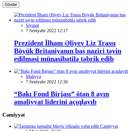
Göndər
Siyasət
7 Sentyabr 2022 12:17
Prezident İlham Əliyev Liz Trassı
Böyük Britaniyanın baş naziri təyin
edilməsi münasibətilə təbrik edib
Maliyyə
7 Sentyabr 2022 12:36
“Bakı Fond Birjası” ötən 8 ayın
əməliyyat liderini açıqlayıb
Cəmiyyət
Cəmiyyət