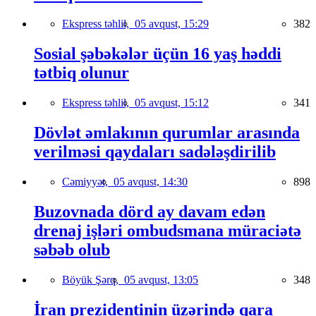
Ekspress təhlil,
05 avqust, 15:29
382
Sosial şəbəkələr üçün 16 yaş həddi
tətbiq olunur
Ekspress təhlil,
05 avqust, 15:12
341
Dövlət əmlakının qurumlar arasında
verilməsi qaydaları sadələşdirilib
Cəmiyyət,
05 avqust, 14:30
898
Buzovnada dörd ay davam edən
drenaj işləri ombudsmana müraciətə
səbəb olub
Böyük Şərq,
05 avqust, 13:05
348
İran prezidentinin üzərində qara