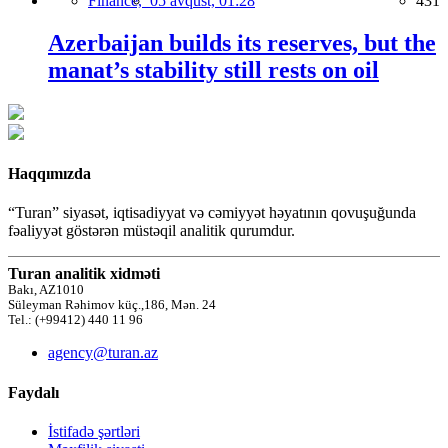
Finance,
05 avqust, 01:28
431
Azerbaijan builds its reserves, but the
manat’s stability still rests on oil
Haqqımızda
“Turan” siyasət, iqtisadiyyat və cəmiyyət həyatının qovuşuğunda
fəaliyyət göstərən müstəqil analitik qurumdur.
Turan analitik xidməti
Bakı, AZ1010
Süleyman Rəhimov küç.,186, Mən. 24
Tel.: (+99412) 440 11 96
agency@turan.az
Faydalı
İstifadə şərtləri