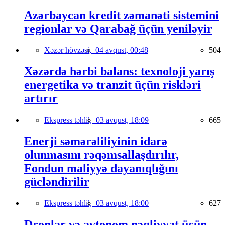
Azərbaycan kredit zəmanəti sistemini
regionlar və Qarabağ üçün yeniləyir
Xəzər hövzəsi,
04 avqust, 00:48
504
Xəzərdə hərbi balans: texnoloji yarış
energetika və tranzit üçün riskləri
artırır
Ekspress təhlil,
03 avqust, 18:09
665
Enerji səmərəliliyinin idarə
olunmasını rəqəmsallaşdırılır,
Fondun maliyyə dayanıqlığını
gücləndirilir
Ekspress təhlil,
03 avqust, 18:00
627
Dronlar və avtonom nəqliyyat üçün