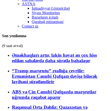
ASTNA
İqtisadiyyat Göstəriciləri
Siyası Monitorinq
Bazarların icmalı
Qarabağ münaqişəsi
Contact az
Son yenilənmə
(9 saat əvvəl)
Əməkhaqları artır, lakin həyat ən çox hiss
edilən sahələrdə daha sürətlə bahalaşır
“Tramp marşrutu” reallığa çevrilir:
Ermənistan Cənubi Qafqazı dəyişə biləcək
layihəni sürətləndirir
ABŞ və Çin Cənubi Qafqazda marşrutlar
uğrunda rəqabət aparır
Rəqəmsal Orta Dəhliz: Qazaxıstan və