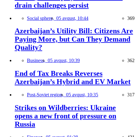
drain challenges persist
Social sphere,
05 avqust, 10:44
369
Azerbaijan’s Utility Bill: Citizens Are
Paying More, but Can They Demand
Quality?
Business,
05 avqust, 10:39
362
End of Tax Breaks Reverses
Azerbaijan’s Hybrid and EV Market
Post-Soviet region,
05 avqust, 10:35
317
Strikes on Wildberries: Ukraine
opens a new front of pressure on
Russia