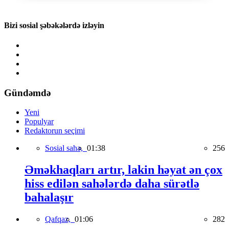
Bizi sosial şəbəkələrdə izləyin
Gündəmdə
Yeni
Populyar
Redaktorun seçimi
Sosial sahə,
01:38
256
Əməkhaqları artır, lakin həyat ən çox
hiss edilən sahələrdə daha sürətlə
bahalaşır
Qafqaz,
01:06
282