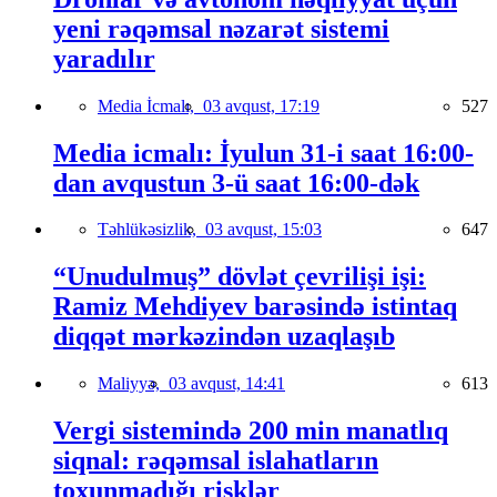
yeni rəqəmsal nəzarət sistemi
yaradılır
Media İcmalı,
03 avqust, 17:19
527
Media icmalı: İyulun 31-i saat 16:00-
dan avqustun 3-ü saat 16:00-dək
Təhlükəsizlik,
03 avqust, 15:03
647
“Unudulmuş” dövlət çevrilişi işi:
Ramiz Mehdiyev barəsində istintaq
diqqət mərkəzindən uzaqlaşıb
Maliyyə,
03 avqust, 14:41
613
Vergi sistemində 200 min manatlıq
siqnal: rəqəmsal islahatların
toxunmadığı risklər