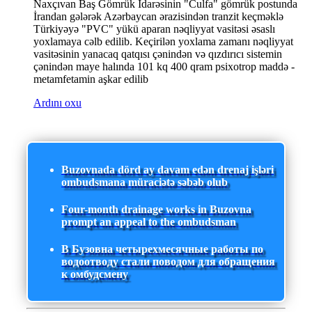
Naxçıvan Baş Gömrük İdarəsinin "Culfa" gömrük postunda
İrandan gələrək Azərbaycan ərazisindən tranzit keçməklə
Türkiyəyə "PVC" yükü aparan nəqliyyat vasitəsi əsaslı
yoxlamaya cəlb edilib. Keçirilən yoxlama zamanı nəqliyyat
vasitəsinin yanacaq qatqısı çənindən və qızdırıcı sistemin
çənindən maye halında 101 kq 400 qram psixotrop maddə -
metamfetamin aşkar edilib
Ardını oxu
Buzovnada dörd ay davam edən drenaj işləri
ombudsmana müraciətə səbəb olub
Four-month drainage works in Buzovna
prompt an appeal to the ombudsman
В Бузовна четырехмесячные работы по
водоотводу стали поводом для обращения
к омбудсмену