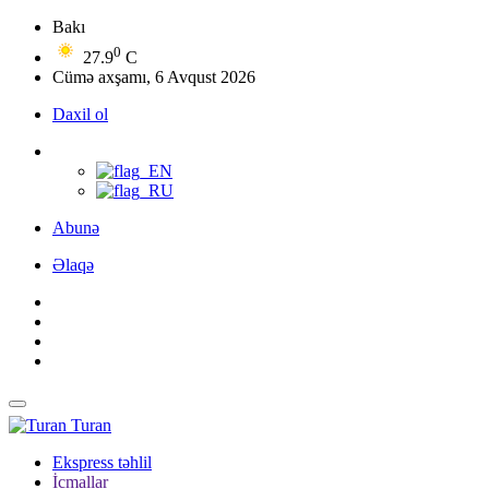
Bakı
0
27.9
C
Cümə axşamı, 6 Avqust 2026
Daxil ol
Abunə
Əlaqə
Turan
Ekspress təhlil
İcmallar