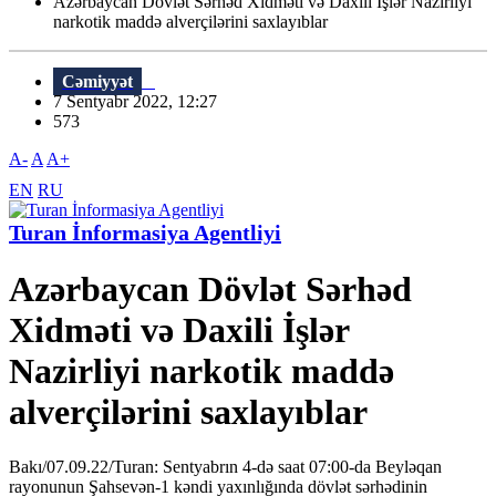
Azərbaycan Dövlət Sərhəd Xidməti və Daxili İşlər Nazirliyi
narkotik maddə alverçilərini saxlayıblar
Cəmiyyət
7 Sentyabr 2022, 12:27
573
A-
A
A+
EN
RU
Turan İnformasiya Agentliyi
Azərbaycan Dövlət Sərhəd
Xidməti və Daxili İşlər
Nazirliyi narkotik maddə
alverçilərini saxlayıblar
Bakı/07.09.22/Turan: Sentyabrın 4-də saat 07:00-da Beyləqan
rayonunun Şahsevən-1 kəndi yaxınlığında dövlət sərhədinin