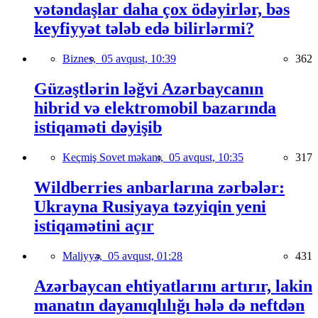
vətəndaşlar daha çox ödəyirlər, bəs
keyfiyyət tələb edə bilirlərmi?
Biznes,
05 avqust, 10:39
362
Güzəştlərin ləğvi Azərbaycanın
hibrid və elektromobil bazarında
istiqaməti dəyişib
Keçmiş Sovet məkanı,
05 avqust, 10:35
317
Wildberries anbarlarına zərbələr:
Ukrayna Rusiyaya təzyiqin yeni
istiqamətini açır
Maliyyə,
05 avqust, 01:28
431
Azərbaycan ehtiyatlarını artırır, lakin
manatın dayanıqlılığı hələ də neftdən