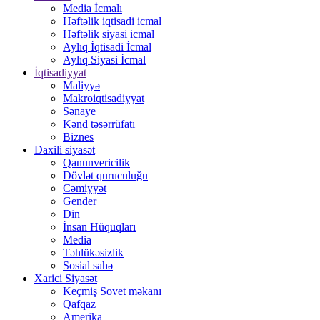
Media İcmalı
Həftəlik iqtisadi icmal
Həftəlik siyasi icmal
Aylıq İqtisadi İcmal
Aylıq Siyasi İcmal
İqtisadiyyat
Maliyyə
Makroiqtisadiyyat
Sənaye
Kənd təsərrüfatı
Biznes
Daxili siyasət
Qanunvericilik
Dövlət quruculuğu
Cəmiyyət
Gender
Din
İnsan Hüquqları
Media
Təhlükəsizlik
Sosial sahə
Xarici Siyasət
Keçmiş Sovet məkanı
Qafqaz
Amerika