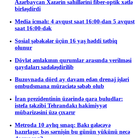
Azərbaycan Xəzərin sahillərini fiber-optik xətlə
birləşdirdi
Media icmalı: 4 avqust saat 16:00-dan 5 avqust
saat 16:00-dək
Sosial şəbəkələr üçün 16 yaş həddi tətbiq
olunur
Dövlət əmlakının qurumlar arasında verilməsi
qaydaları sadələşdirilib
Buzovnada dörd ay davam edən drenaj işləri
ombudsmana müraciətə səbəb olub
İran prezidentinin üzərində qara buludlar:
istefa təkzibi Tehrandakı hakimiyyət
mübarizəsini üzə çıxarır
Metroda 10 aylıq sınaq: Bakı gələcəyə
hazırlaşır, bəs sərnişin bu günün yükünü necə