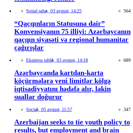
Sosial sahə,
03 avqust, 14:25
564
“Qaçqınların Statusuna dair”
Konvensiyanın 75 illiyi: Azərbaycanın
qaçqın siyasəti və regional humanitar
çağırışlar
Ekspress təhlil,
03 avqust, 14:18
689
Azərbaycanda kartdan-karta
köçürmələrə yeni limitlər kölgə
iqtisadiyyatını hədəfə alır, lakin
suallar doğurur
Social,
05 avqust, 11:57
347
Azerbaijan seeks to tie youth policy to
results, but employment and brain