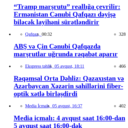
“Tramp marşrutu” reallığa çevrilir:
Ermənistan Cənubi Qafqazı dəyişə
biləcək layihəni sürətləndirir
Qafqaz,
00:32
328
ABŞ və Çin Cənubi Qafqazda
marşrutlar uğrunda rəqabət aparır
Ekspress təhlil,
05 avqust, 18:11
466
Rəqəmsal Orta Dəhliz: Qazaxıstan və
Azərbaycan Xəzərin sahillərini fiber-
optik xətlə birləşdirdi
Media İcmalı,
05 avqust, 16:37
402
Media icmalı: 4 avqust saat 16:00-dan
5 avqust saat 16:00-dək