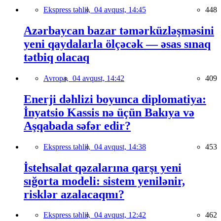
Ekspress təhlil,
04 avqust, 14:45
448
Azərbaycan bazar təmərküzləşməsini
yeni qaydalarla ölçəcək — əsas sınaq
tətbiq olacaq
Avropa,
04 avqust, 14:42
409
Enerji dəhlizi boyunca diplomatiya:
İnyatsio Kassis nə üçün Bakıya və
Aşqabada səfər edir?
Ekspress təhlil,
04 avqust, 14:38
453
İstehsalat qəzalarına qarşı yeni
sığorta modeli: sistem yenilənir,
risklər azalacaqmı?
Ekspress təhlil,
04 avqust, 12:42
462