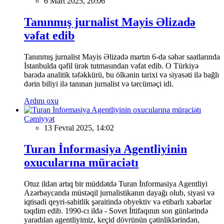
6 Mart 2025, 20:06
Tanınmış jurnalist Mayis Əlizadə
vəfat edib
Tanınmış jurnalist Mayis Əlizadə martın 6-da səhər saatlarında
İstanbulda qəfil ürək tutmasından vəfat edib. O Türkiyə
barədə analitik təfəkkürü, bu ölkənin tarixi və siyasəti ilə bağlı
dərin biliyi ilə tanınan jurnalist və tərcüməçi idi.
Ardını oxu
Cəmiyyət
13 Fevral 2025, 14:02
Turan İnformasiya Agentliyinin
oxucularına müraciətı
Otuz ildən artıq bir müddətdə Turan İnformasiya Agentliyi
Azərbaycanda müstəqil jurnalistikanın dayağı olub, siyasi və
iqtisadi qeyri-sabitlik şəraitində obyektiv və etibarlı xəbərlər
təqdim edib. 1990-cı ildə - Sovet İttifaqının son günlərində
yaradılan agentliyimiz, keçid dövrünün çətinliklərindən,