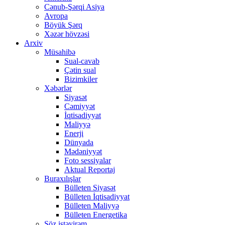
Cənub-Şərqi Asiya
Avropa
Böyük Şərq
Xəzər hövzəsi
Arxiv
Müsahibə
Sual-cavab
Çətin sual
Bizimkiler
Xəbərlər
Siyasət
Cəmiyyət
İqtisadiyyat
Maliyyə
Enerji
Dünyada
Mədəniyyət
Foto sessiyalar
Aktual Reportaj
Buraxılışlar
Bülleten Siyasət
Bülleten İqtisadiyyat
Bülleten Maliyyə
Bülleten Energetika
Söz istəyirəm