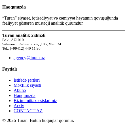
Haqqımızda
“Turan” siyasət, iqtisadiyyat və cəmiyyət həyatının qovuşuğunda
fəaliyyət göstərən müstəqil analitik qurumdur.
Turan analitik xidməti
Bakı, AZ1010
Süleyman Rəhimov küç.,186, Mən. 24
Tel.: (+99412) 440 11 96
agency@turan.az
Faydalı
İstifadə şərtləri
Məxfilik siyasti
Abunə
Haqqımızda
Bizim mütəxəssislərimiz
Arxiv
CONTACT AZ
© 2026 Turan. Bütün hüquqlar qorunur.