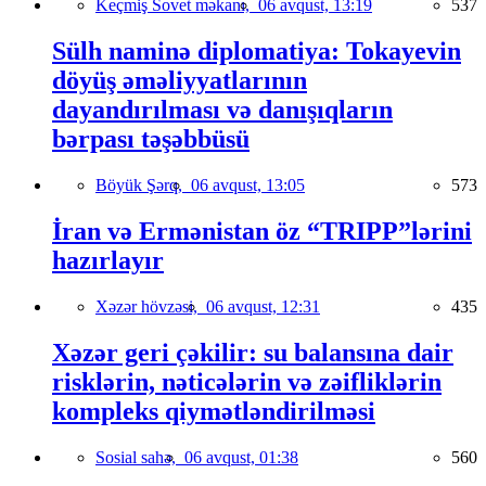
Keçmiş Sovet məkanı,
06 avqust, 13:19
537
Sülh naminə diplomatiya: Tokayevin
döyüş əməliyyatlarının
dayandırılması və danışıqların
bərpası təşəbbüsü
Böyük Şərq,
06 avqust, 13:05
573
İran və Ermənistan öz “TRIPP”lərini
hazırlayır
Xəzər hövzəsi,
06 avqust, 12:31
435
Xəzər geri çəkilir: su balansına dair
risklərin, nəticələrin və zəifliklərin
kompleks qiymətləndirilməsi
Sosial sahə,
06 avqust, 01:38
560