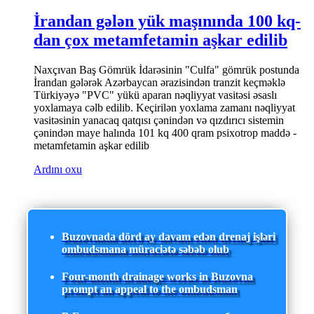
İrandan gələn yük maşınında 100 kq-
dan çox metamfetamin aşkar edilib
Naxçıvan Baş Gömrük İdarəsinin "Culfa" gömrük postunda
İrandan gələrək Azərbaycan ərazisindən tranzit keçməklə
Türkiyəyə "PVC" yükü aparan nəqliyyat vasitəsi əsaslı
yoxlamaya cəlb edilib. Keçirilən yoxlama zamanı nəqliyyat
vasitəsinin yanacaq qatqısı çənindən və qızdırıcı sistemin
çənindən maye halında 101 kq 400 qram psixotrop maddə -
metamfetamin aşkar edilib
Ardını oxu
Buzovnada dörd ay davam edən drenaj işləri
ombudsmana müraciətə səbəb olub
Four-month drainage works in Buzovna
prompt an appeal to the ombudsman