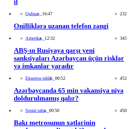
il
Qafqaz,
16:47
232
Onilliklərə uzanan telefon zəngi
Amerika,
12:32
345
ABŞ-ın Rusiyaya qarşı yeni
sanksiyaları Azərbaycan üçün risklər
və imkanlar yaradır
Ekspress təhlil,
00:52
452
Azərbaycanda 65 min vakansiya niyə
doldurulmamış qalır?
Sosial sahə,
00:50
450
Bakı metrosunun xətlərinin