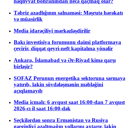
nəqliyyat böhranından necə qaçmaq olar?
Təbriz azadlığının salnaməsi: Məşrutə hərəkatı
və müasirlik
Media idarəçiliyi mərkəzləşdirilir
Bakı investisiya forumunu daimi platformaya
çevirir, diqqət qeyri-neft kapitalına yönəlir
Ankara, İslamabad və Ər-Riyad kimə qarşı
birləşir?
SOFAZ Perunun energetika sektoruna sərmayə
yatırıb, lakin sövdələşmənin məbləğini
açıqlamayıb
Media icmalı: 6 avqust saat 16:00-dan 7 avqust
2026-cı il saat 16:00-dək
Seçkilərdən sonra Ermənistan və Rusiya
gərginliyi azaltmağın yollarını axtarır, lakin