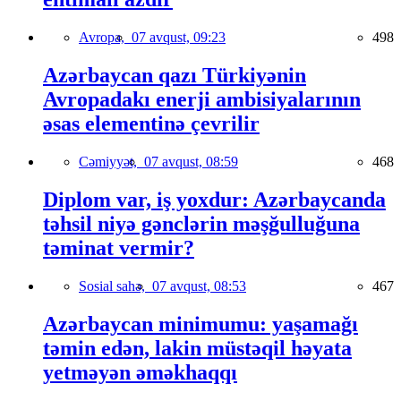
Avropa,
07 avqust, 09:23
498
Azərbaycan qazı Türkiyənin
Avropadakı enerji ambisiyalarının
əsas elementinə çevrilir
Cəmiyyət,
07 avqust, 08:59
468
Diplom var, iş yoxdur: Azərbaycanda
təhsil niyə gənclərin məşğulluğuna
təminat vermir?
Sosial sahə,
07 avqust, 08:53
467
Azərbaycan minimumu: yaşamağı
təmin edən, lakin müstəqil həyata
yetməyən əməkhaqqı