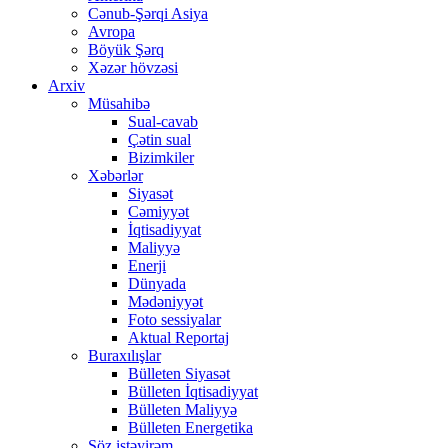
Cənub-Şərqi Asiya
Avropa
Böyük Şərq
Xəzər hövzəsi
Arxiv
Müsahibə
Sual-cavab
Çətin sual
Bizimkiler
Xəbərlər
Siyasət
Cəmiyyət
İqtisadiyyat
Maliyyə
Enerji
Dünyada
Mədəniyyət
Foto sessiyalar
Aktual Reportaj
Buraxılışlar
Bülleten Siyasət
Bülleten İqtisadiyyat
Bülleten Maliyyə
Bülleten Energetika
Söz istəyirəm