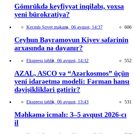
Gömrükdə keyfiyyət inqilabı, yoxsa
yeni bürokratiya?
Keçmiş Sovet məkanı,
06 avqust, 14:37
606
Ceyhun Bayramovun Kiyev səfərinin
arxasında nə dayanır?
Ekspress təhlil,
06 avqust, 14:32
552
AZAL, ASCO və “Azərkosmos” üçün
yeni idarəetmə modeli: Fərman hansı
dəyişiklikləri gətirir?
Ekspress təhlil,
06 avqust, 13:43
531
Məhkəmə icmalı: 3–5 avqust 2026-cı
il