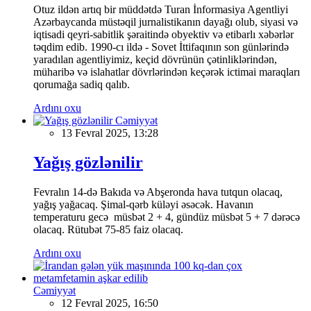
Otuz ildən artıq bir müddətdə Turan İnformasiya Agentliyi
Azərbaycanda müstəqil jurnalistikanın dayağı olub, siyasi və
iqtisadi qeyri-sabitlik şəraitində obyektiv və etibarlı xəbərlər
təqdim edib. 1990-cı ildə - Sovet İttifaqının son günlərində
yaradılan agentliyimiz, keçid dövrünün çətinliklərindən,
müharibə və islahatlar dövrlərindən keçərək ictimai maraqları
qorumağa sadiq qalıb.
Ardını oxu
Cəmiyyət
13 Fevral 2025, 13:28
Yağış gözlənilir
Fevralın 14-də Bakıda və Abşeronda hava tutqun olacaq,
yağış yağacaq. Şimal-qərb küləyi əsəcək. Havanın
temperaturu gecə müsbət 2 + 4, gündüz müsbət 5 + 7 dərəcə
olacaq. Rütubət 75-85 faiz olacaq.
Ardını oxu
Cəmiyyət
12 Fevral 2025, 16:50