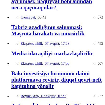
ayrılması: nəqliyyat böhranından
necə qaçmaq olar?
Cəmiyyət,
00:41
373
Təbriz azadlığının salnaməsi:
Məşrutə hərəkatı və müasirlik
Ekspress təhlil,
07 avqust, 17:28
455
Media idarəçiliyi mərkəzləşdirilir
Ekspress təhlil,
07 avqust, 17:00
507
Bakı investisiya forumunu daimi
platformaya çevirir, diqqət qeyri-neft
kapitalına yönəlir
Böyük Şərq,
07 avqust, 16:27
533