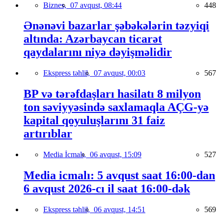
Biznes,
07 avqust, 08:44
448
Ənənəvi bazarlar şəbəkələrin təzyiqi
altında: Azərbaycan ticarət
qaydalarını niyə dəyişməlidir
Ekspress təhlil,
07 avqust, 00:03
567
BP və tərəfdaşları hasilatı 8 milyon
ton səviyyəsində saxlamaqla AÇG-yə
kapital qoyuluşlarını 31 faiz
artırıblar
Media İcmalı,
06 avqust, 15:09
527
Media icmalı: 5 avqust saat 16:00-dan
6 avqust 2026-cı il saat 16:00-dək
Ekspress təhlil,
06 avqust, 14:51
569