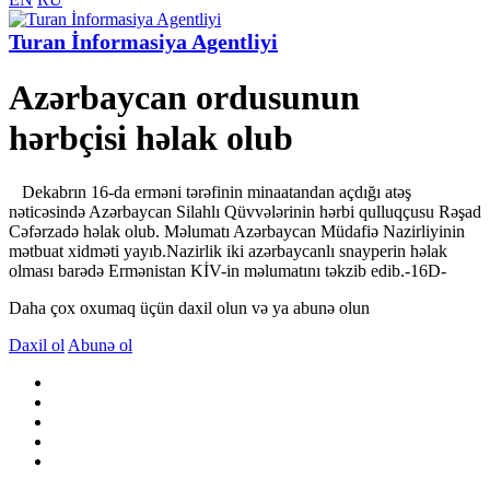
Turan İnformasiya Agentliyi
Azərbaycan ordusunun
hərbçisi həlak olub
Dekabrın 16-da erməni tərəfinin minaatandan açdığı atəş
nəticəsində Azərbaycan Silahlı Qüvvələrinin hərbi qulluqçusu Rəşad
Cəfərzadə həlak olub. Məlumatı Azərbaycan Müdafiə Nazirliyinin
mətbuat xidməti yayıb.Nazirlik iki azərbaycanlı snayperin həlak
olması barədə Ermənistan KİV-in məlumatını təkzib edib.-16D-
Daha çox oxumaq üçün daxil olun və ya abunə olun
Daxil ol
Abunə ol