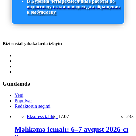
В Бузовна четырехмесячные работы по
водоотводу стали поводом для обращения
к омбудсмену
Bizi sosial şəbəkələrdə izləyin
Gündəmdə
Yeni
Populyar
Redaktorun seçimi
Ekspress təhlil,
17:07
233
Məhkəmə icmalı: 6–7 avqust 2026-cı