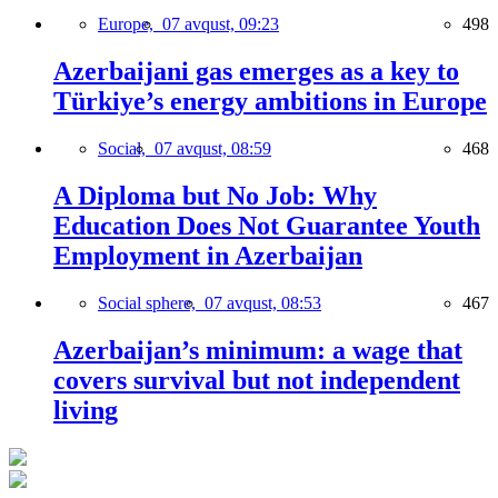
Europe,
07 avqust, 09:23
498
Azerbaijani gas emerges as a key to
Türkiye’s energy ambitions in Europe
Social,
07 avqust, 08:59
468
A Diploma but No Job: Why
Education Does Not Guarantee Youth
Employment in Azerbaijan
Social sphere,
07 avqust, 08:53
467
Azerbaijan’s minimum: a wage that
covers survival but not independent
living