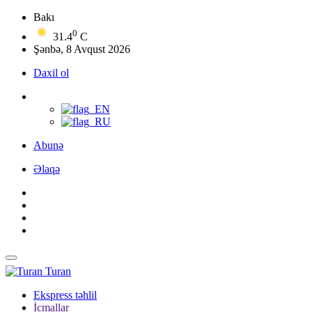
Bakı
0
31.4
C
Şənbə, 8 Avqust 2026
Daxil ol
Abunə
Əlaqə
Turan
Ekspress təhlil
İcmallar