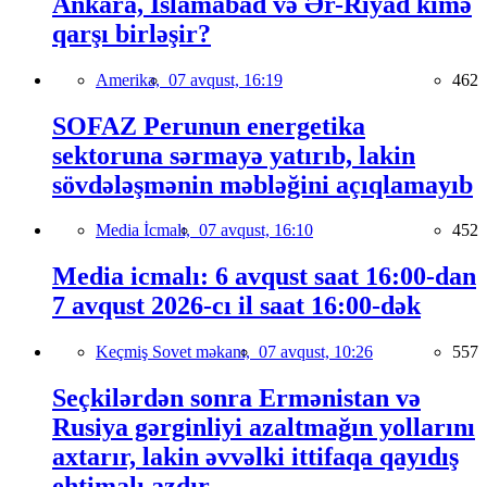
Ankara, İslamabad və Ər-Riyad kimə
qarşı birləşir?
Amerika,
07 avqust, 16:19
462
SOFAZ Perunun energetika
sektoruna sərmayə yatırıb, lakin
sövdələşmənin məbləğini açıqlamayıb
Media İcmalı,
07 avqust, 16:10
452
Media icmalı: 6 avqust saat 16:00-dan
7 avqust 2026-cı il saat 16:00-dək
Keçmiş Sovet məkanı,
07 avqust, 10:26
557
Seçkilərdən sonra Ermənistan və
Rusiya gərginliyi azaltmağın yollarını
axtarır, lakin əvvəlki ittifaqa qayıdış
ehtimalı azdır