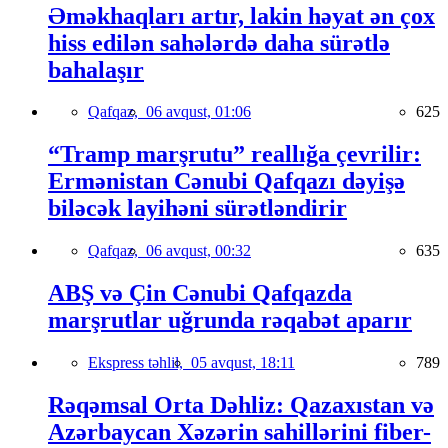
Əməkhaqları artır, lakin həyat ən çox
hiss edilən sahələrdə daha sürətlə
bahalaşır
Qafqaz,
06 avqust, 01:06
625
“Tramp marşrutu” reallığa çevrilir:
Ermənistan Cənubi Qafqazı dəyişə
biləcək layihəni sürətləndirir
Qafqaz,
06 avqust, 00:32
635
ABŞ və Çin Cənubi Qafqazda
marşrutlar uğrunda rəqabət aparır
Ekspress təhlil,
05 avqust, 18:11
789
Rəqəmsal Orta Dəhliz: Qazaxıstan və
Azərbaycan Xəzərin sahillərini fiber-