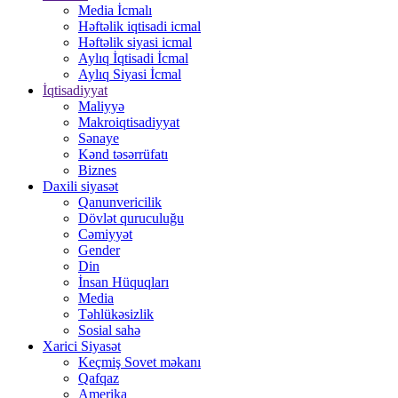
Media İcmalı
Həftəlik iqtisadi icmal
Həftəlik siyasi icmal
Aylıq İqtisadi İcmal
Aylıq Siyasi İcmal
İqtisadiyyat
Maliyyə
Makroiqtisadiyyat
Sənaye
Kənd təsərrüfatı
Biznes
Daxili siyasət
Qanunvericilik
Dövlət quruculuğu
Cəmiyyət
Gender
Din
İnsan Hüquqları
Media
Təhlükəsizlik
Sosial sahə
Xarici Siyasət
Keçmiş Sovet məkanı
Qafqaz
Amerika