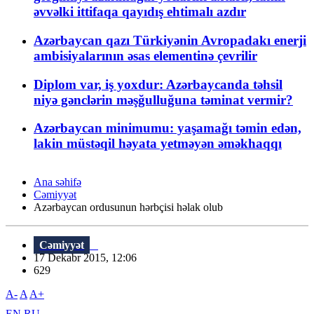
əvvəlki ittifaqa qayıdış ehtimalı azdır
Azərbaycan qazı Türkiyənin Avropadakı enerji
ambisiyalarının əsas elementinə çevrilir
Diplom var, iş yoxdur: Azərbaycanda təhsil
niyə gənclərin məşğulluğuna təminat vermir?
Azərbaycan minimumu: yaşamağı təmin edən,
lakin müstəqil həyata yetməyən əməkhaqqı
Ana səhifə
Cəmiyyət
Azərbaycan ordusunun hərbçisi həlak olub
Cəmiyyət
17 Dekabr 2015, 12:06
629
A-
A
A+
EN
RU