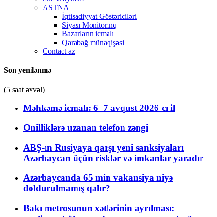
ASTNA
İqtisadiyyat Göstəriciləri
Siyası Monitorinq
Bazarların icmalı
Qarabağ münaqişəsi
Contact az
Son yenilənmə
(5 saat əvvəl)
Məhkəmə icmalı: 6–7 avqust 2026-cı il
Onilliklərə uzanan telefon zəngi
ABŞ-ın Rusiyaya qarşı yeni sanksiyaları
Azərbaycan üçün risklər və imkanlar yaradır
Azərbaycanda 65 min vakansiya niyə
doldurulmamış qalır?
Bakı metrosunun xətlərinin ayrılması: