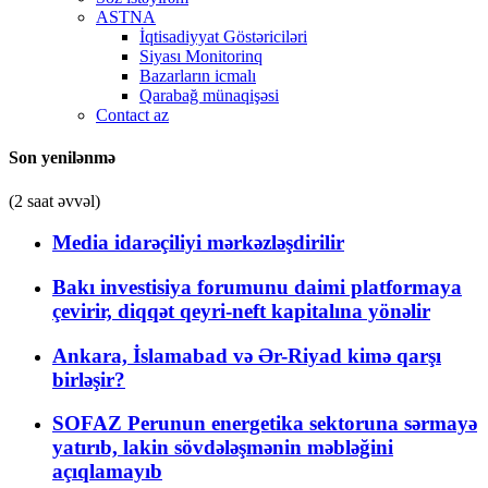
ASTNA
İqtisadiyyat Göstəriciləri
Siyası Monitorinq
Bazarların icmalı
Qarabağ münaqişəsi
Contact az
Son yenilənmə
(2 saat əvvəl)
Media idarəçiliyi mərkəzləşdirilir
Bakı investisiya forumunu daimi platformaya
çevirir, diqqət qeyri-neft kapitalına yönəlir
Ankara, İslamabad və Ər-Riyad kimə qarşı
birləşir?
SOFAZ Perunun energetika sektoruna sərmayə
yatırıb, lakin sövdələşmənin məbləğini
açıqlamayıb