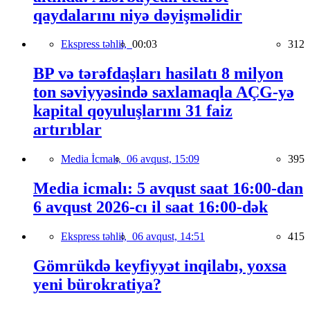
qaydalarını niyə dəyişməlidir
Ekspress təhlil,
00:03
312
BP və tərəfdaşları hasilatı 8 milyon
ton səviyyəsində saxlamaqla AÇG-yə
kapital qoyuluşlarını 31 faiz
artırıblar
Media İcmalı,
06 avqust, 15:09
395
Media icmalı: 5 avqust saat 16:00-dan
6 avqust 2026-cı il saat 16:00-dək
Ekspress təhlil,
06 avqust, 14:51
415
Gömrükdə keyfiyyət inqilabı, yoxsa
yeni bürokratiya?