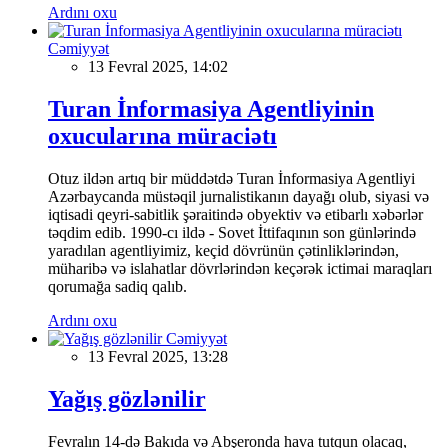
Ardını oxu
Cəmiyyət
13 Fevral 2025, 14:02
Turan İnformasiya Agentliyinin
oxucularına müraciətı
Otuz ildən artıq bir müddətdə Turan İnformasiya Agentliyi
Azərbaycanda müstəqil jurnalistikanın dayağı olub, siyasi və
iqtisadi qeyri-sabitlik şəraitində obyektiv və etibarlı xəbərlər
təqdim edib. 1990-cı ildə - Sovet İttifaqının son günlərində
yaradılan agentliyimiz, keçid dövrünün çətinliklərindən,
müharibə və islahatlar dövrlərindən keçərək ictimai maraqları
qorumağa sadiq qalıb.
Ardını oxu
Cəmiyyət
13 Fevral 2025, 13:28
Yağış gözlənilir
Fevralın 14-də Bakıda və Abşeronda hava tutqun olacaq,