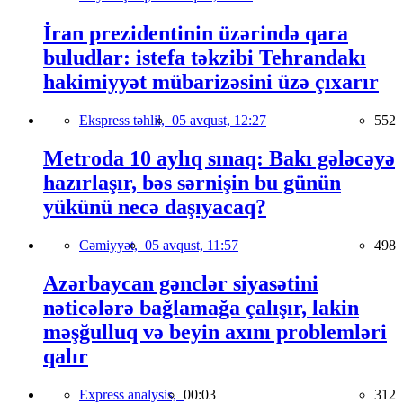
İran prezidentinin üzərində qara
buludlar: istefa təkzibi Tehrandakı
hakimiyyət mübarizəsini üzə çıxarır
Ekspress təhlil,
05 avqust, 12:27
552
Metroda 10 aylıq sınaq: Bakı gələcəyə
hazırlaşır, bəs sərnişin bu günün
yükünü necə daşıyacaq?
Cəmiyyət,
05 avqust, 11:57
498
Azərbaycan gənclər siyasətini
nəticələrə bağlamağa çalışır, lakin
məşğulluq və beyin axını problemləri
qalır
Express analysis,
00:03
312