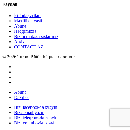
Faydalı
İstifadə şərtləri
Məxfilik siyasti
Abunə
Haqqımızda
Bizim mütəxəssislərimiz
Arxiv
CONTACT AZ
© 2026 Turan. Bütün hüquqlar qorunur.
Abunə
Daxil ol
Bizi facebookda izləyin
Bizə email yazın
Bizi teleqram-da izləyin
Bizi youtube-də izləyin