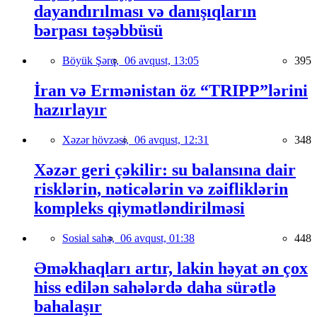
dayandırılması və danışıqların
bərpası təşəbbüsü
Böyük Şərq,
06 avqust, 13:05
395
İran və Ermənistan öz “TRIPP”lərini
hazırlayır
Xəzər hövzəsi,
06 avqust, 12:31
348
Xəzər geri çəkilir: su balansına dair
risklərin, nəticələrin və zəifliklərin
kompleks qiymətləndirilməsi
Sosial sahə,
06 avqust, 01:38
448
Əməkhaqları artır, lakin həyat ən çox
hiss edilən sahələrdə daha sürətlə
bahalaşır