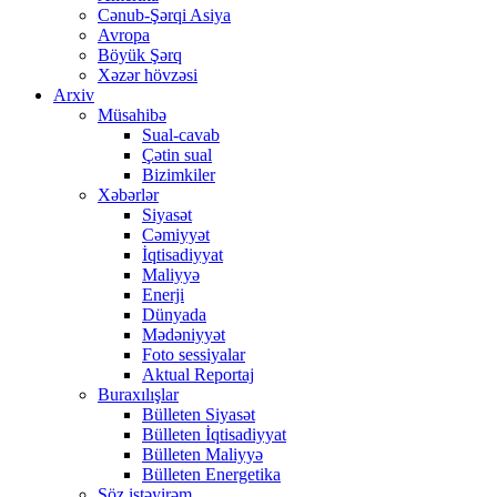
Cənub-Şərqi Asiya
Avropa
Böyük Şərq
Xəzər hövzəsi
Arxiv
Müsahibə
Sual-cavab
Çətin sual
Bizimkiler
Xəbərlər
Siyasət
Cəmiyyət
İqtisadiyyat
Maliyyə
Enerji
Dünyada
Mədəniyyət
Foto sessiyalar
Aktual Reportaj
Buraxılışlar
Bülleten Siyasət
Bülleten İqtisadiyyat
Bülleten Maliyyə
Bülleten Energetika
Söz istəyirəm