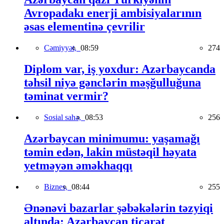
Avropadakı enerji ambisiyalarının
əsas elementinə çevrilir
Cəmiyyət,
08:59
274
Diplom var, iş yoxdur: Azərbaycanda
təhsil niyə gənclərin məşğulluğuna
təminat vermir?
Sosial sahə,
08:53
256
Azərbaycan minimumu: yaşamağı
təmin edən, lakin müstəqil həyata
yetməyən əməkhaqqı
Biznes,
08:44
255
Ənənəvi bazarlar şəbəkələrin təzyiqi
altında: Azərbaycan ticarət