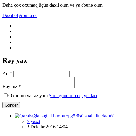
Daha çox oxumaq üçün daxil olun və ya abunə olun
Daxil ol
Abunə ol
Rəy yaz
Ad *
Rəyiniz *
Oxudum və razıyam
Şərh göndərmə qaydaları
Göndər
Siyasət
3 Dekabr 2016 14:04