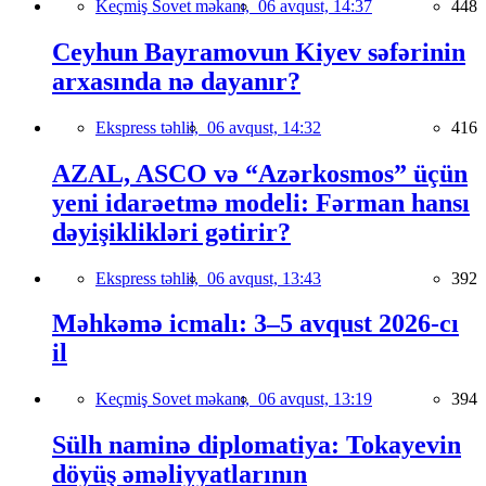
Keçmiş Sovet məkanı,
06 avqust, 14:37
448
Ceyhun Bayramovun Kiyev səfərinin
arxasında nə dayanır?
Ekspress təhlil,
06 avqust, 14:32
416
AZAL, ASCO və “Azərkosmos” üçün
yeni idarəetmə modeli: Fərman hansı
dəyişiklikləri gətirir?
Ekspress təhlil,
06 avqust, 13:43
392
Məhkəmə icmalı: 3–5 avqust 2026-cı
il
Keçmiş Sovet məkanı,
06 avqust, 13:19
394
Sülh naminə diplomatiya: Tokayevin
döyüş əməliyyatlarının