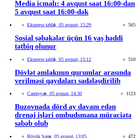
Media icmalı: 4 avqust saat 16:00-dan
5 avqust saat 16:00-dək
Ekspress təhlil,
05 avqust, 15:29
565
Sosial şəbəkələr üçün 16 yaş həddi
tətbiq olunur
Ekspress təhlil,
05 avqust, 15:12
510
Dövlət əmlakının qurumlar arasında
verilməsi qaydaları sadələşdirilib
Cəmiyyət,
05 avqust, 14:30
1123
Buzovnada dörd ay davam edən
drenaj işləri ombudsmana müraciətə
səbəb olub
Böyük Şərq,
05 avqust, 13:05
472