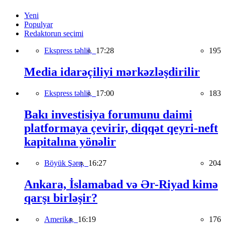
Yeni
Populyar
Redaktorun seçimi
Ekspress təhlil,
17:28
195
Media idarəçiliyi mərkəzləşdirilir
Ekspress təhlil,
17:00
183
Bakı investisiya forumunu daimi
platformaya çevirir, diqqət qeyri-neft
kapitalına yönəlir
Böyük Şərq,
16:27
204
Ankara, İslamabad və Ər-Riyad kimə
qarşı birləşir?
Amerika,
16:19
176