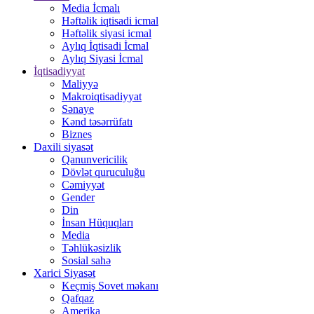
Media İcmalı
Həftəlik iqtisadi icmal
Həftəlik siyasi icmal
Aylıq İqtisadi İcmal
Aylıq Siyasi İcmal
İqtisadiyyat
Maliyyə
Makroiqtisadiyyat
Sənaye
Kənd təsərrüfatı
Biznes
Daxili siyasət
Qanunvericilik
Dövlət quruculuğu
Cəmiyyət
Gender
Din
İnsan Hüquqları
Media
Təhlükəsizlik
Sosial sahə
Xarici Siyasət
Keçmiş Sovet məkanı
Qafqaz
Amerika