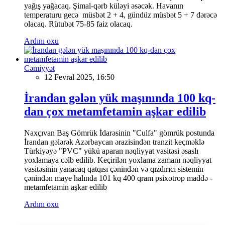
yağış yağacaq. Şimal-qərb küləyi əsəcək. Havanın
temperaturu gecə müsbət 2 + 4, gündüz müsbət 5 + 7 dərəcə
olacaq. Rütubət 75-85 faiz olacaq.
Ardını oxu
Cəmiyyət
12 Fevral 2025, 16:50
İrandan gələn yük maşınında 100 kq-
dan çox metamfetamin aşkar edilib
Naxçıvan Baş Gömrük İdarəsinin "Culfa" gömrük postunda
İrandan gələrək Azərbaycan ərazisindən tranzit keçməklə
Türkiyəyə "PVC" yükü aparan nəqliyyat vasitəsi əsaslı
yoxlamaya cəlb edilib. Keçirilən yoxlama zamanı nəqliyyat
vasitəsinin yanacaq qatqısı çənindən və qızdırıcı sistemin
çənindən maye halında 101 kq 400 qram psixotrop maddə -
metamfetamin aşkar edilib
Ardını oxu