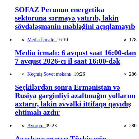
SOFAZ Perunun energetika
sektoruna sərmayə yatırıb, lakin
sövdələşmənin məbləğini açıqlamayıb
Media İcmalı,
16:10
178
Media icmalı: 6 avqust saat 16:00-dan
7 avqust 2026-cı il saat 16:00-dək
Keçmiş Sovet məkanı,
10:26
286
Seçkilərdən sonra Ermənistan və
Rusiya gərginliyi azaltmağın yollarını
axtarır, lakin əvvəlki ittifaqa qayıdış
ehtimalı azdır
Avropa,
09:23
280
Azərbaycan qazı Türkiyənin