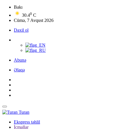
Bakı
0
30.4
C
Cümə, 7 Avqust 2026
Daxil ol
Abunə
Əlaqə
Turan
Ekspress təhlil
İcmallar