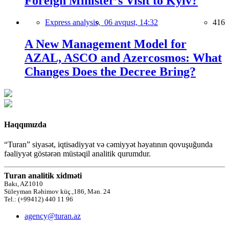
Foreign Minister’s Visit to Kyiv?
Express analysis,
06 avqust, 14:32
416
A New Management Model for
AZAL, ASCO and Azercosmos: What
Changes Does the Decree Bring?
Haqqımızda
“Turan” siyasət, iqtisadiyyat və cəmiyyət həyatının qovuşuğunda
fəaliyyət göstərən müstəqil analitik qurumdur.
Turan analitik xidməti
Bakı, AZ1010
Süleyman Rəhimov küç.,186, Mən. 24
Tel.: (+99412) 440 11 96
agency@turan.az