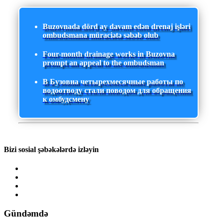
Buzovnada dörd ay davam edən drenaj işləri
ombudsmana müraciətə səbəb olub
Four-month drainage works in Buzovna
prompt an appeal to the ombudsman
В Бузовна четырехмесячные работы по
водоотводу стали поводом для обращения
к омбудсмену
Bizi sosial şəbəkələrdə izləyin
Gündəmdə