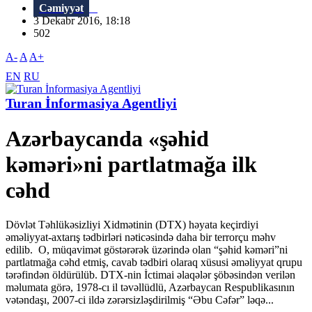
Cəmiyyət
3 Dekabr 2016, 18:18
502
A-
A
A+
EN
RU
Turan İnformasiya Agentliyi
Azərbaycanda «şəhid
kəməri»ni partlatmağa ilk
cəhd
Dövlət Təhlükəsizliyi Xidmətinin (DTX) həyata keçirdiyi
əməliyyat-axtarış tədbirləri nəticəsində daha bir terrorçu məhv
edilib. O, müqavimət göstərərək üzərində olan “şəhid kəməri”ni
partlatmağa cəhd etmiş, cavab tədbiri olaraq xüsusi əməliyyat qrupu
tərəfindən öldürülüb. DTX-nin İctimai əlaqələr şöbəsindən verilən
məlumata görə, 1978-cı il təvəllüdlü, Azərbaycan Respublikasının
vətəndaşı, 2007-ci ildə zərərsizləşdirilmiş “Əbu Cəfər” ləqə...