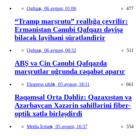
Qafqaz,
06 avqust, 01:06
477
“Tramp marşrutu” reallığa çevrilir:
Ermənistan Cənubi Qafqazı dəyişə
biləcək layihəni sürətləndirir
Qafqaz,
06 avqust, 00:32
511
ABŞ və Çin Cənubi Qafqazda
marşrutlar uğrunda rəqabət aparır
Ekspress təhlil,
05 avqust, 18:11
661
Rəqəmsal Orta Dəhliz: Qazaxıstan və
Azərbaycan Xəzərin sahillərini fiber-
optik xətlə birləşdirdi
Media İcmalı,
05 avqust, 16:37
554