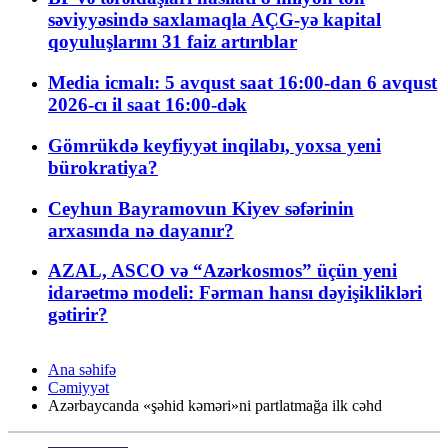
səviyyəsində saxlamaqla AÇG-yə kapital
qoyuluşlarını 31 faiz artırıblar
Media icmalı: 5 avqust saat 16:00-dan 6 avqust
2026-cı il saat 16:00-dək
Gömrükdə keyfiyyət inqilabı, yoxsa yeni
bürokratiya?
Ceyhun Bayramovun Kiyev səfərinin
arxasında nə dayanır?
AZAL, ASCO və “Azərkosmos” üçün yeni
idarəetmə modeli: Fərman hansı dəyişiklikləri
gətirir?
Ana səhifə
Cəmiyyət
Azərbaycanda «şəhid kəməri»ni partlatmağa ilk cəhd