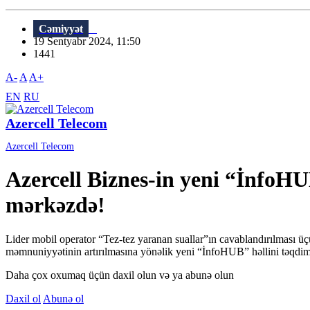
Cəmiyyət
19 Sentyabr 2024, 11:50
1441
A-
A
A+
EN
RU
Azercell Telecom
Azercell Telecom
Azercell Biznes-in yeni “İnfoHU
mərkəzdə!
Lider mobil operator “Tez-tez yaranan suallar”ın cavablandırılması ü
məmnuniyyətinin artırılmasına yönəlik yeni “İnfoHUB” həllini təqdim e
Daha çox oxumaq üçün daxil olun və ya abunə olun
Daxil ol
Abunə ol