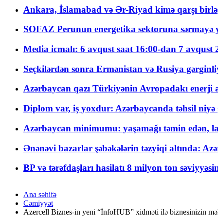
Ankara, İslamabad və Ər-Riyad kimə qarşı birlə
SOFAZ Perunun energetika sektoruna sərmayə ya
Media icmalı: 6 avqust saat 16:00-dan 7 avqust 2
Seçkilərdən sonra Ermənistan və Rusiya gərginliyi
Azərbaycan qazı Türkiyənin Avropadakı enerji am
Diplom var, iş yoxdur: Azərbaycanda təhsil niyə
Azərbaycan minimumu: yaşamağı təmin edən, la
Ənənəvi bazarlar şəbəkələrin təzyiqi altında: Azə
BP və tərəfdaşları hasilatı 8 milyon ton səviyyəs
Ana səhifə
Cəmiyyət
Azercell Biznes-in yeni “İnfoHUB” xidməti ilə biznesinizin mə