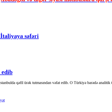
taliyaya səfəri
 edib
tanbulda qəfil ürək tutmasından vəfat edib. O Türkiyə barədə analitik təfə
yət