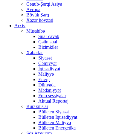
Cənub-Şərqi Asiya
Avropa
Böyük Şərq
Xəzər hövzəsi
Arxiv
Müsahibə
Sual-cavab
Çətin sual
Bizimkiler
Xəbərlər
Siyasət
Cəmiyyət
İqtisadiyyat
Maliyyə
Enerji
Dünyada
Mədəniyyət
Foto sessiyalar
Aktual Reportaj
Buraxılışlar
Bülleten Siyasət
Bülleten İqtisadiyyat
Bülleten Maliyyə
Bülleten Energetika
Söz istəyirəm