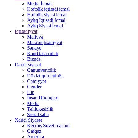
Media İcmalı
Həftəlik iqtisadi icmal
Həftəlik siyasi icmal
Aylıq İqtisadi İcmal
Aylıq Siyasi İcmal
İqtisadiyyat
Maliyyə
Makroiqtisadiyyat
Sənaye
Kənd təsərrüfatı
Biznes
Daxili siyasət
Qanunvericilik
Dövlət quruculuğu
Cəmiyyət
Gender
Din
İnsan Hüquqları
Media
Təhlükəsizlik
Sosial sahə
Xarici Siyasət
Keçmiş Sovet məkanı
Qafqaz
Amerika