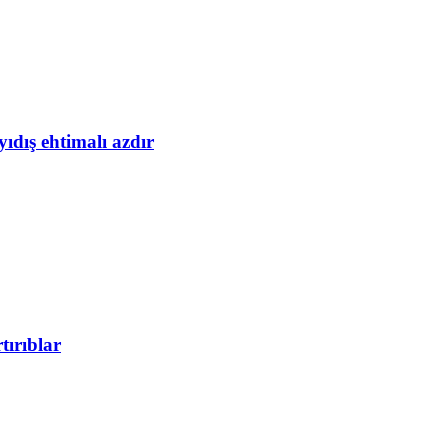
yıdış ehtimalı azdır
tırıblar