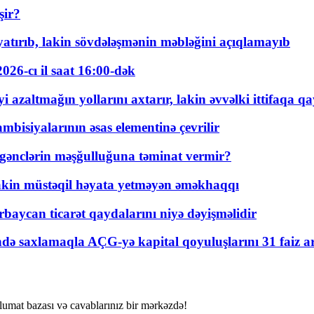
şir?
tırıb, lakin sövdələşmənin məbləğini açıqlamayıb
026-cı il saat 16:00-dək
 azaltmağın yollarını axtarır, lakin əvvəlki ittifaqa qa
bisiyalarının əsas elementinə çevrilir
 gənclərin məşğulluğuna təminat vermir?
kin müstəqil həyata yetməyən əməkhaqqı
rbaycan ticarət qaydalarını niyə dəyişməlidir
ində saxlamaqla AÇG-yə kapital qoyuluşlarını 31 faiz ar
lumat bazası və cavablarınız bir mərkəzdə!