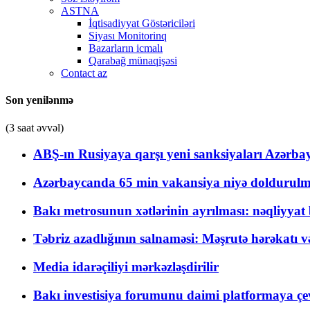
ASTNA
İqtisadiyyat Göstəriciləri
Siyası Monitorinq
Bazarların icmalı
Qarabağ münaqişəsi
Contact az
Son yenilənmə
(3 saat əvvəl)
ABŞ-ın Rusiyaya qarşı yeni sanksiyaları Azərba
Azərbaycanda 65 min vakansiya niyə doldurulm
Bakı metrosunun xətlərinin ayrılması: nəqliyya
Təbriz azadlığının salnaməsi: Məşrutə hərəkatı v
Media idarəçiliyi mərkəzləşdirilir
Bakı investisiya forumunu daimi platformaya çevi