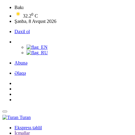
Bakı
0
32.2
C
Şənbə, 8 Avqust 2026
Daxil ol
Abunə
Əlaqə
Turan
Ekspress təhlil
İcmallar