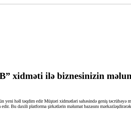
B” xidməti ilə biznesinizin məlum
çün yeni həll təqdim edir Müştəri xidmətləri sahəsində geniş təcrübəy
dir. Bu daxili platforma şirkətlərin məlumat bazasını mərkəzləşdirərək