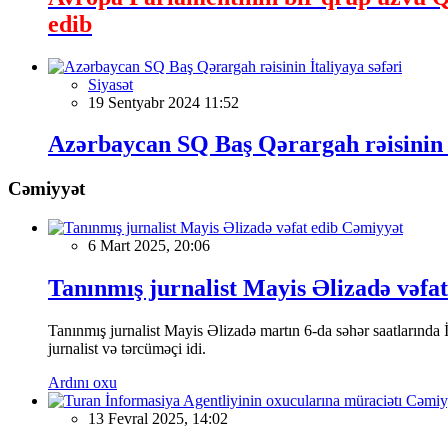
edib
Siyasət
19 Sentyabr 2024 11:52
Azərbaycan SQ Baş Qərargah rəisinin İ
Cəmiyyət
Cəmiyyət
6 Mart 2025, 20:06
Tanınmış jurnalist Mayis Əlizadə vəfat
Tanınmış jurnalist Mayis Əlizadə martın 6-da səhər saatlarında İs
jurnalist və tərcüməçi idi.
Ardını oxu
Cəmiy
13 Fevral 2025, 14:02