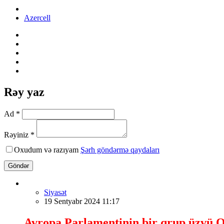
Azercell
Rəy yaz
Ad *
Rəyiniz *
Oxudum və razıyam
Şərh göndərmə qaydaları
Göndər
Siyasət
19 Sentyabr 2024 11:17
Avropa Parlamentinin bir qrup üzvü Q.İ