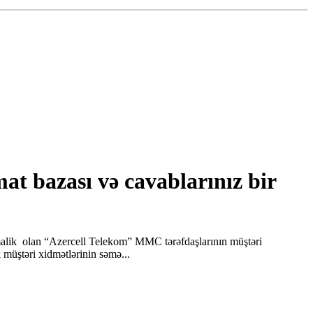
at bazası və cavablarınız bir
ə malik olan “Azercell Telekom” MMC tərəfdaşlarının müştəri
 müştəri xidmətlərinin səmə...