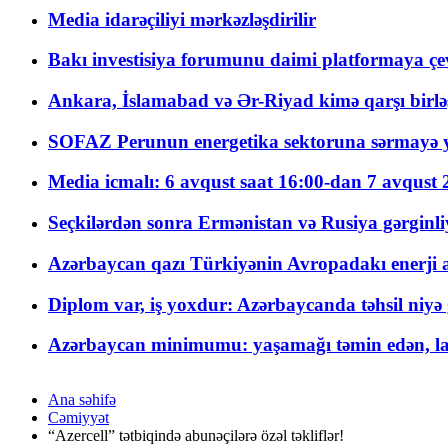
Media idarəçiliyi mərkəzləşdirilir
Bakı investisiya forumunu daimi platformaya çevi
Ankara, İslamabad və Ər-Riyad kimə qarşı birlə
SOFAZ Perunun energetika sektoruna sərmayə ya
Media icmalı: 6 avqust saat 16:00-dan 7 avqust 2
Seçkilərdən sonra Ermənistan və Rusiya gərginliyi
Azərbaycan qazı Türkiyənin Avropadakı enerji am
Diplom var, iş yoxdur: Azərbaycanda təhsil niyə
Azərbaycan minimumu: yaşamağı təmin edən, la
Ana səhifə
Cəmiyyət
“Azercell” tətbiqində abunəçilərə özəl təkliflər!