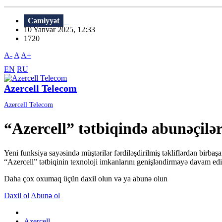
Cəmiyyət
10 Yanvar 2025, 12:33
1720
A-
A
A+
EN
RU
Azercell Telecom
Azercell Telecom
“Azercell” tətbiqində abunəçilərə
Yeni funksiya sayəsində müştərilər fərdiləşdirilmiş təkliflərdən birba
“Azercell” tətbiqinin texnoloji imkanlarını genişləndirməyə davam edir.
Daha çox oxumaq üçün daxil olun və ya abunə olun
Daxil ol
Abunə ol
Azercell