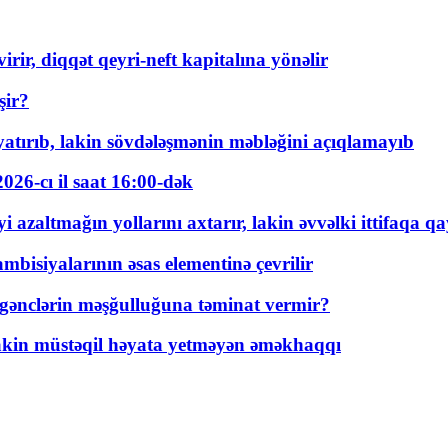
rir, diqqət qeyri-neft kapitalına yönəlir
şir?
tırıb, lakin sövdələşmənin məbləğini açıqlamayıb
026-cı il saat 16:00-dək
 azaltmağın yollarını axtarır, lakin əvvəlki ittifaqa qa
bisiyalarının əsas elementinə çevrilir
 gənclərin məşğulluğuna təminat vermir?
kin müstəqil həyata yetməyən əməkhaqqı