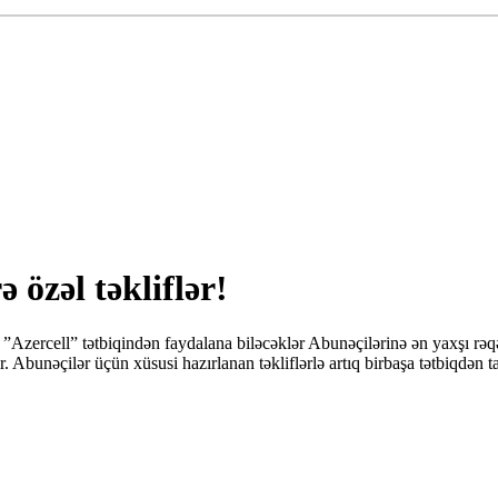
 özəl təkliflər!
şa ”Azercell” tətbiqindən faydalana biləcəklər Abunəçilərinə ən yaxşı r
 Abunəçilər üçün xüsusi hazırlanan təkliflərlə artıq birbaşa tətbiqdən ta