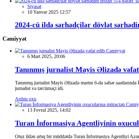
Siyasət
10 Yanvar 2025 12:57
2024-cü ildə sərhədçilər dövlət sərhədi
Cəmiyyət
Cəmiyyət
6 Mart 2025, 20:06
Tanınmış jurnalist Mayis Əlizadə vəfat
Tanınmış jurnalist Mayis Əlizadə martın 6-da səhər saatlarında İs
jurnalist və tərcüməçi idi.
Ardını oxu
Cəmiy
13 Fevral 2025, 14:02
Turan İnformasiya Agentliyinin oxucul
Otuz ildən artıq bir müddətdə Turan İnformasiya Agentliyi Azərba