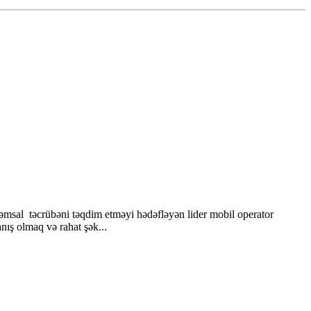
əqəmsal təcrübəni təqdim etməyi hədəfləyən lider mobil operator
nış olmaq və rahat şək...