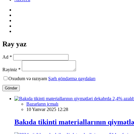
Rəy yaz
Ad *
Rəyiniz *
Oxudum və razıyam
Şərh göndərmə qaydaları
Göndər
Bazarların icmalı
10 Yanvar 2025 12:28
Bakıda tikinti materiallarının qiymətl