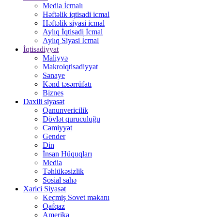
Media İcmalı
Həftəlik iqtisadi icmal
Həftəlik siyasi icmal
Aylıq İqtisadi İcmal
Aylıq Siyasi İcmal
İqtisadiyyat
Maliyyə
Makroiqtisadiyyat
Sənaye
Kənd təsərrüfatı
Biznes
Daxili siyasət
Qanunvericilik
Dövlət quruculuğu
Cəmiyyət
Gender
Din
İnsan Hüquqları
Media
Təhlükəsizlik
Sosial sahə
Xarici Siyasət
Keçmiş Sovet məkanı
Qafqaz
Amerika