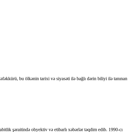
kkürü, bu ölkənin tarixi və siyasəti ilə bağlı dərin biliyi ilə tanınan
bitlik şəraitində obyektiv və etibarlı xəbərlər təqdim edib. 1990-cı