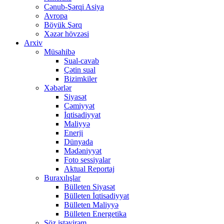
Cənub-Şərqi Asiya
Avropa
Böyük Şərq
Xəzər hövzəsi
Arxiv
Müsahibə
Sual-cavab
Çətin sual
Bizimkiler
Xəbərlər
Siyasət
Cəmiyyət
İqtisadiyyat
Maliyyə
Enerji
Dünyada
Mədəniyyət
Foto sessiyalar
Aktual Reportaj
Buraxılışlar
Bülleten Siyasət
Bülleten İqtisadiyyat
Bülleten Maliyyə
Bülleten Energetika
Söz istəyirəm