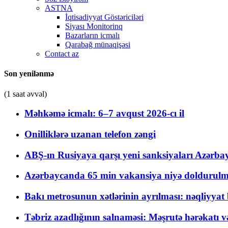
ASTNA
İqtisadiyyat Göstəriciləri
Siyası Monitorinq
Bazarların icmalı
Qarabağ münaqişəsi
Contact az
Son yenilənmə
(1 saat əvvəl)
Məhkəmə icmalı: 6–7 avqust 2026-cı il
Onilliklərə uzanan telefon zəngi
ABŞ-ın Rusiyaya qarşı yeni sanksiyaları Azərba
Azərbaycanda 65 min vakansiya niyə doldurulm
Bakı metrosunun xətlərinin ayrılması: nəqliyya
Təbriz azadlığının salnaməsi: Məşrutə hərəkatı v