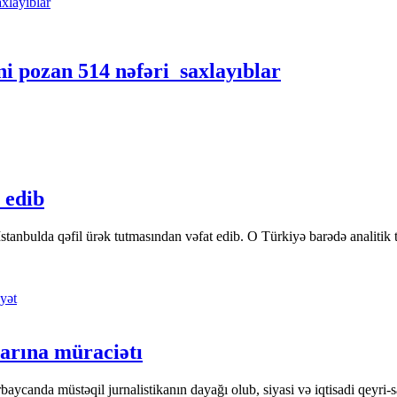
ni pozan 514 nəfəri saxlayıblar
 edib
tanbulda qəfil ürək tutmasından vəfat edib. O Türkiyə barədə analitik təfə
yət
arına müraciətı
ycanda müstəqil jurnalistikanın dayağı olub, siyasi və iqtisadi qeyri-sa