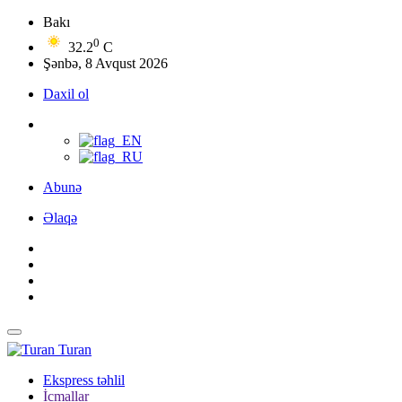
Bakı
0
32.2
C
Şənbə, 8 Avqust 2026
Daxil ol
Abunə
Əlaqə
Turan
Ekspress təhlil
İcmallar