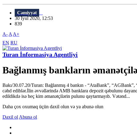
Cəmiyyət
30 İyul 2020, 12:53
839
A-
A
A+
EN
RU
Turan İnformasiya Agentliyi
Bağlanmış bankların əmanətçilər
Bakı/30.07.20/Turan: Bağlanmış 4 bankın - “AtaBank”, “AGBank”, “
cəhd ediblər.İlin əvvəllərində AMB banklara depozit qəbulunu daya
edildikdə isə heç kim əmanətçilərin pulunu qaytarmayıb. Vətənd...
Daha çox oxumaq üçün daxil olun və ya abunə olun
Daxil ol
Abunə ol