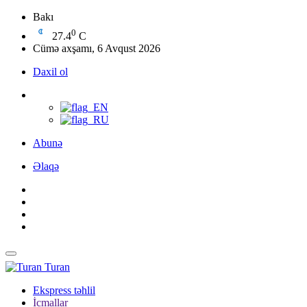
Bakı
0
27.4
C
Cümə axşamı, 6 Avqust 2026
Daxil ol
Abunə
Əlaqə
Turan
Ekspress təhlil
İcmallar