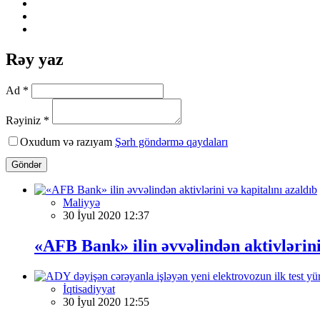
Rəy yaz
Ad *
Rəyiniz *
Oxudum və razıyam
Şərh göndərmə qaydaları
Göndər
Maliyyə
30 İyul 2020 12:37
«AFB Bank» ilin əvvəlindən aktivlərini
İqtisadiyyat
30 İyul 2020 12:55