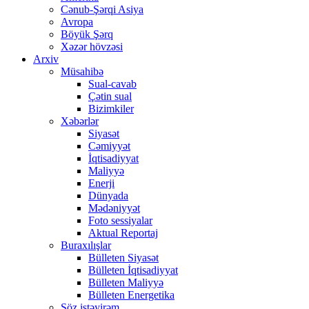
Cənub-Şərqi Asiya
Avropa
Böyük Şərq
Xəzər hövzəsi
Arxiv
Müsahibə
Sual-cavab
Çətin sual
Bizimkiler
Xəbərlər
Siyasət
Cəmiyyət
İqtisadiyyat
Maliyyə
Enerji
Dünyada
Mədəniyyət
Foto sessiyalar
Aktual Reportaj
Buraxılışlar
Bülleten Siyasət
Bülleten İqtisadiyyat
Bülleten Maliyyə
Bülleten Energetika
Söz istəyirəm