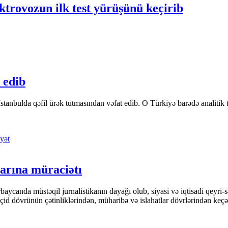
ktrovozun ilk test yürüşünü keçirib
 edib
tanbulda qəfil ürək tutmasından vəfat edib. O Türkiyə barədə analitik təfə
yət
arına müraciətı
ycanda müstəqil jurnalistikanın dayağı olub, siyasi və iqtisadi qeyri-sa
keçid dövrünün çətinliklərindən, müharibə və islahatlar dövrlərindən keç