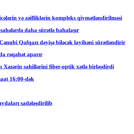
ticələrin və zəifliklərin kompleks qiymətləndirilməsi
 sahələrdə daha sürətlə bahalaşır
ənubi Qafqazı dəyişə biləcək layihəni sürətləndirir
a rəqabət aparır
zərin sahillərini fiber-optik xətlə birləşdirdi
saat 16:00-dək
daları sadələşdirilib