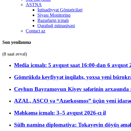
ASTNA
İqtisadiyyat Göstəriciləri
Siyası Monitorinq
Bazarların icmalı
Qarabağ münaqişəsi
Contact az
Son yenilənmə
(8 saat əvvəl)
Media icmalı: 5 avqust saat 16:00-dan 6 avqust 2
Gömrükdə keyfiyyət inqilabı, yoxsa yeni bürokr
Ceyhun Bayramovun Kiyev səfərinin arxasında 
AZAL, ASCO və “Azərkosmos” üçün yeni idarəetm
Məhkəmə icmalı: 3–5 avqust 2026-cı il
Sülh naminə diplomatiya: Tokayevin döyüş əməli