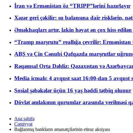
İran və Ermənistan öz “TRIPP”lərini hazırlayır
Xəzər geri çəkilir: su balansına dair risklərin, nə
Əməkhaqları artır, lakin həyat ən çox hiss edilən
“Tramp marşrutu” reallığa çevrilir: Ermənistan C
ABŞ və Çin Cənubi Qafqazda marşrutlar uğrund
Rəqəmsal Orta Dəhliz: Qazaxıstan və Azərbaycan Xə
Media icmalı: 4 avqust saat 16:00-dan 5 avqust 
Sosial şəbəkələr üçün 16 yaş həddi tətbiq olunur
Dövlət əmlakının qurumlar arasında verilməsi qay
Ana səhifə
Cəmiyyət
Bağlanmış bankların əmanətçilərinin etiraz aksiyası