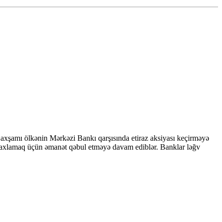
şamı ölkənin Mərkəzi Bankı qarşısında etiraz aksiyası keçirməyə
saxlamaq üçün əmanət qəbul etməyə davam ediblər. Banklar ləğv