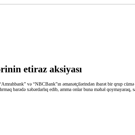
inin etiraz aksiyası
Amrahbank” və “NBCBank”ın əmanətçilərindən ibarət bir qrup cümə ax
ndırmaq barədə xəbərdarlıq edib, amma onlar buna məhəl qoymayaraq, 