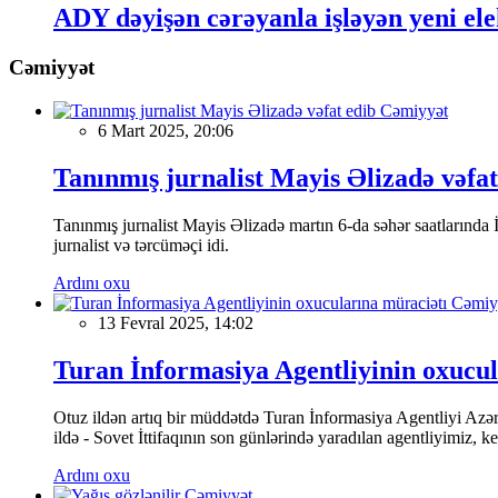
ADY dəyişən cərəyanla işləyən yeni ele
Cəmiyyət
Cəmiyyət
6 Mart 2025, 20:06
Tanınmış jurnalist Mayis Əlizadə vəfat
Tanınmış jurnalist Mayis Əlizadə martın 6-da səhər saatlarında İs
jurnalist və tərcüməçi idi.
Ardını oxu
Cəmiy
13 Fevral 2025, 14:02
Turan İnformasiya Agentliyinin oxucul
Otuz ildən artıq bir müddətdə Turan İnformasiya Agentliyi Azərba
ildə - Sovet İttifaqının son günlərində yaradılan agentliyimiz, 
Ardını oxu
Cəmiyyət