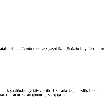
kkürü, bu ölkənin tarixi və siyasəti ilə bağlı dərin biliyi ilə tanınan
bitlik şəraitində obyektiv və etibarlı xəbərlər təqdim edib. 1990-cı
ərək ictimai maraqları qorumağa sadiq qalıb.