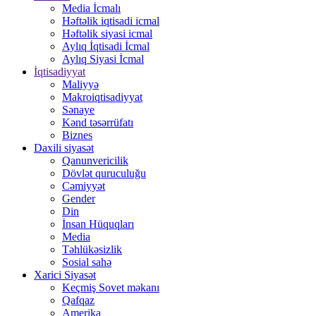
Media İcmalı
Həftəlik iqtisadi icmal
Həftəlik siyasi icmal
Aylıq İqtisadi İcmal
Aylıq Siyasi İcmal
İqtisadiyyat
Maliyyə
Makroiqtisadiyyat
Sənaye
Kənd təsərrüfatı
Biznes
Daxili siyasət
Qanunvericilik
Dövlət quruculuğu
Cəmiyyət
Gender
Din
İnsan Hüquqları
Media
Təhlükəsizlik
Sosial sahə
Xarici Siyasət
Keçmiş Sovet məkanı
Qafqaz
Amerika