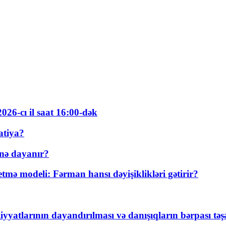
026-cı il saat 16:00-dək
atiya?
nə dayanır?
ə modeli: Fərman hansı dəyişiklikləri gətirir?
yyatlarının dayandırılması və danışıqların bərpası tə