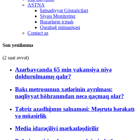
ASTNA
İqtisadiyyat Göstəriciləri
Siyası Monitorinq
Bazarların icmalı
Qarabağ münaqişəsi
Contact az
Son yenilənmə
(2 saat əvvəl)
Azərbaycanda 65 min vakansiya niyə
doldurulmamış qalır?
Bakı metrosunun xətlərinin ayrılması:
nəqliyyat böhranından necə qaçmaq olar?
Təbriz azadlığının salnaməsi: Məşrutə hərəkatı
və müasirlik
Media idarəçiliyi mərkəzləşdirilir