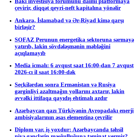
Bakı investisiya forumunu daimi platformaya
çevirir, diqqət qeyri-neft kapitalına yönəlir
Ankara, İslamabad və Ər-Riyad kimə qarşı
birləşir?
SOFAZ Perunun energetika sektoruna sərmayə
yatırıb, lakin sövdələşmənin məbləğini
açıqlamayıb
Media icmalı: 6 avqust saat 16:00-dan 7 avqust
2026-cı il saat 16:00-dək
Seçkilərdən sonra Ermənistan və Rusiya
gərginliyi azaltmağın yollarını axtarır, lakin
əvvəlki ittifaqa qayıdış ehtimalı azdır
Azərbaycan qazı Türkiyənin Avropadakı enerji
ambisiyalarının əsas elementinə çevrilir
Diplom var, iş yoxdur: Azərbaycanda təhsil
niyə gənclərin məşğulluğuna təminat vermir?