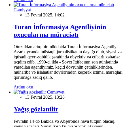
Cəmiyyət
13 Fevral 2025, 14:02
Turan İnformasiya Agentliyinin
oxucularına müraciətı
Otuz ildən artıq bir müddətdə Turan İnformasiya Agentliyi
Azərbaycanda müstəqil jurnalistikanın dayağı olub, siyasi və
iqtisadi qeyri-sabitlik şəraitində obyektiv və etibarlı xəbərlər
təqdim edib. 1990-cı ildə - Sovet İttifaqının son günlərində
yaradılan agentliyimiz, keçid dövrünün çətinliklərindən,
müharibə və islahatlar dövrlərindən keçərək ictimai maraqları
qorumağa sadiq qalıb.
Ardını oxu
Cəmiyyət
13 Fevral 2025, 13:28
Yağış gözlənilir
Fevralın 14-də Bakıda və Abşeronda hava tutqun olacaq,
yağış yağacaq. Şimal-qərb küləyi əsəcək. Havanın