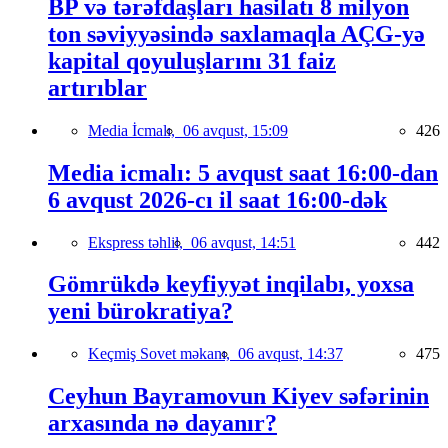
BP və tərəfdaşları hasilatı 8 milyon
ton səviyyəsində saxlamaqla AÇG-yə
kapital qoyuluşlarını 31 faiz
artırıblar
Media İcmalı,
06 avqust, 15:09
426
Media icmalı: 5 avqust saat 16:00-dan
6 avqust 2026-cı il saat 16:00-dək
Ekspress təhlil,
06 avqust, 14:51
442
Gömrükdə keyfiyyət inqilabı, yoxsa
yeni bürokratiya?
Keçmiş Sovet məkanı,
06 avqust, 14:37
475
Ceyhun Bayramovun Kiyev səfərinin
arxasında nə dayanır?