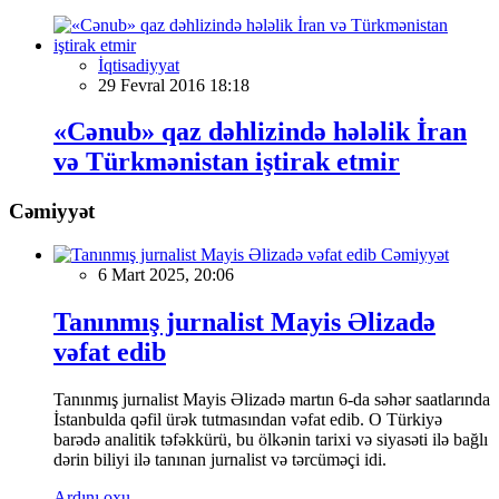
İqtisadiyyat
29 Fevral 2016 18:18
«Cənub» qaz dəhlizində hələlik İran
və Türkmənistan iştirak etmir
Cəmiyyət
Cəmiyyət
6 Mart 2025, 20:06
Tanınmış jurnalist Mayis Əlizadə
vəfat edib
Tanınmış jurnalist Mayis Əlizadə martın 6-da səhər saatlarında
İstanbulda qəfil ürək tutmasından vəfat edib. O Türkiyə
barədə analitik təfəkkürü, bu ölkənin tarixi və siyasəti ilə bağlı
dərin biliyi ilə tanınan jurnalist və tərcüməçi idi.
Ardını oxu