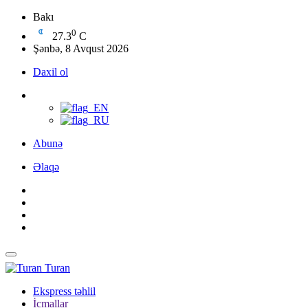
Bakı
0
27.3
C
Şənbə, 8 Avqust 2026
Daxil ol
Abunə
Əlaqə
Turan
Ekspress təhlil
İcmallar