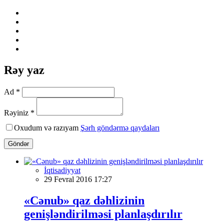
Rəy yaz
Ad *
Rəyiniz *
Oxudum və razıyam
Şərh göndərmə qaydaları
Göndər
İqtisadiyyat
29 Fevral 2016 17:27
«Cənub» qaz dəhlizinin
genişləndirilməsi planlaşdırılır