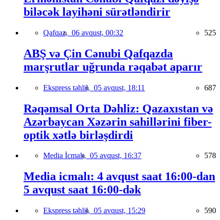
biləcək layihəni sürətləndirir
Qafqaz,
06 avqust, 00:32
525
ABŞ və Çin Cənubi Qafqazda
marşrutlar uğrunda rəqabət aparır
Ekspress təhlil,
05 avqust, 18:11
687
Rəqəmsal Orta Dəhliz: Qazaxıstan və
Azərbaycan Xəzərin sahillərini fiber-
optik xətlə birləşdirdi
Media İcmalı,
05 avqust, 16:37
578
Media icmalı: 4 avqust saat 16:00-dan
5 avqust saat 16:00-dək
Ekspress təhlil,
05 avqust, 15:29
590