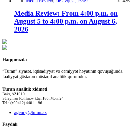
Media Review,
06 avqust, 15:09
426
Media Review: From 4:00 p.m. on
August 5 to 4:00 p.m. on August 6,
2026
Haqqımızda
“Turan” siyasət, iqtisadiyyat və cəmiyyət həyatının qovuşuğunda
fəaliyyət göstərən müstəqil analitik qurumdur.
Turan analitik xidməti
Bakı, AZ1010
Süleyman Rəhimov küç.,186, Mən. 24
Tel.: (+99412) 440 11 96
agency@turan.az
Faydalı