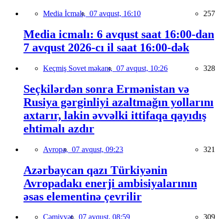
Media İcmalı,
07 avqust, 16:10
257
Media icmalı: 6 avqust saat 16:00-dan
7 avqust 2026-cı il saat 16:00-dək
Keçmiş Sovet məkanı,
07 avqust, 10:26
328
Seçkilərdən sonra Ermənistan və
Rusiya gərginliyi azaltmağın yollarını
axtarır, lakin əvvəlki ittifaqa qayıdış
ehtimalı azdır
Avropa,
07 avqust, 09:23
321
Azərbaycan qazı Türkiyənin
Avropadakı enerji ambisiyalarının
əsas elementinə çevrilir
Cəmiyyət,
07 avqust, 08:59
309