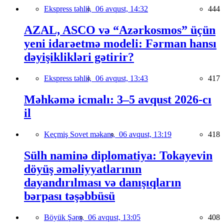
Ekspress təhlil,
06 avqust, 14:32
444
AZAL, ASCO və “Azərkosmos” üçün
yeni idarəetmə modeli: Fərman hansı
dəyişiklikləri gətirir?
Ekspress təhlil,
06 avqust, 13:43
417
Məhkəmə icmalı: 3–5 avqust 2026-cı
il
Keçmiş Sovet məkanı,
06 avqust, 13:19
418
Sülh naminə diplomatiya: Tokayevin
döyüş əməliyyatlarının
dayandırılması və danışıqların
bərpası təşəbbüsü
Böyük Şərq,
06 avqust, 13:05
408