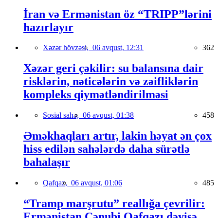
İran və Ermənistan öz “TRIPP”lərini
hazırlayır
Xəzər hövzəsi,
06 avqust, 12:31
362
Xəzər geri çəkilir: su balansına dair
risklərin, nəticələrin və zəifliklərin
kompleks qiymətləndirilməsi
Sosial sahə,
06 avqust, 01:38
458
Əməkhaqları artır, lakin həyat ən çox
hiss edilən sahələrdə daha sürətlə
bahalaşır
Qafqaz,
06 avqust, 01:06
485
“Tramp marşrutu” reallığa çevrilir:
Ermənistan Cənubi Qafqazı dəyişə