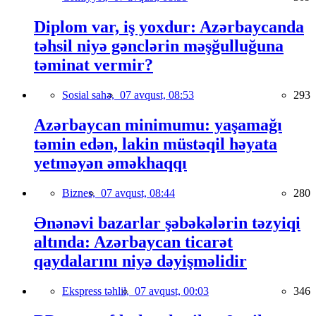
Diplom var, iş yoxdur: Azərbaycanda
təhsil niyə gənclərin məşğulluğuna
təminat vermir?
Sosial sahə,
07 avqust, 08:53
293
Azərbaycan minimumu: yaşamağı
təmin edən, lakin müstəqil həyata
yetməyən əməkhaqqı
Biznes,
07 avqust, 08:44
280
Ənənəvi bazarlar şəbəkələrin təzyiqi
altında: Azərbaycan ticarət
qaydalarını niyə dəyişməlidir
Ekspress təhlil,
07 avqust, 00:03
346