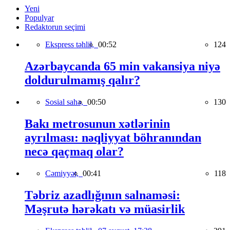
Yeni
Populyar
Redaktorun seçimi
Ekspress təhlil,
00:52
124
Azərbaycanda 65 min vakansiya niyə
doldurulmamış qalır?
Sosial sahə,
00:50
130
Bakı metrosunun xətlərinin
ayrılması: nəqliyyat böhranından
necə qaçmaq olar?
Cəmiyyət,
00:41
118
Təbriz azadlığının salnaməsi:
Məşrutə hərəkatı və müasirlik