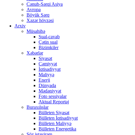
Cənub-Şərqi Asiya
Avropa
Böyük Şərq
Xəzər hövzəsi
Arxiv
Müsahibə
Sual-cavab
Çətin sual
Bizimkiler
Xəbərlər
Siyasət
Cəmiyyət
İqtisadiyyat
Maliyyə
Enerji
Dünyada
Mədəniyyət
Foto sessiyalar
Aktual Reportaj
Buraxılışlar
Bülleten Siyasət
Bülleten İqtisadiyyat
Bülleten Maliyyə
Bülleten Energetika
Söz istəyirəm