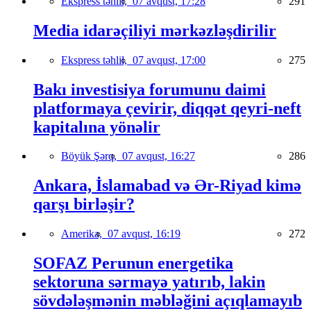
Ekspress təhlil,
07 avqust, 17:28
291
Media idarəçiliyi mərkəzləşdirilir
Ekspress təhlil,
07 avqust, 17:00
275
Bakı investisiya forumunu daimi
platformaya çevirir, diqqət qeyri-neft
kapitalına yönəlir
Böyük Şərq,
07 avqust, 16:27
286
Ankara, İslamabad və Ər-Riyad kimə
qarşı birləşir?
Amerika,
07 avqust, 16:19
272
SOFAZ Perunun energetika
sektoruna sərmayə yatırıb, lakin
sövdələşmənin məbləğini açıqlamayıb