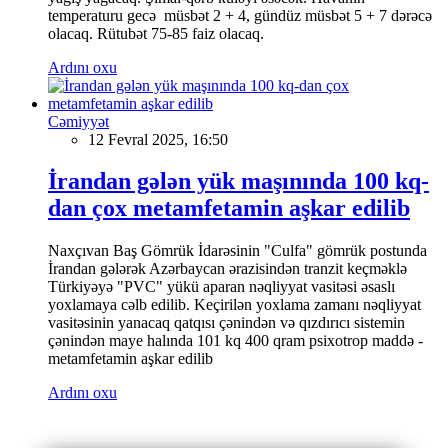
temperaturu gecə müsbət 2 + 4, gündüz müsbət 5 + 7 dərəcə
olacaq. Rütubət 75-85 faiz olacaq.
Ardını oxu
Cəmiyyət
12 Fevral 2025, 16:50
İrandan gələn yük maşınında 100 kq-
dan çox metamfetamin aşkar edilib
Naxçıvan Baş Gömrük İdarəsinin "Culfa" gömrük postunda
İrandan gələrək Azərbaycan ərazisindən tranzit keçməklə
Türkiyəyə "PVC" yükü aparan nəqliyyat vasitəsi əsaslı
yoxlamaya cəlb edilib. Keçirilən yoxlama zamanı nəqliyyat
vasitəsinin yanacaq qatqısı çənindən və qızdırıcı sistemin
çənindən maye halında 101 kq 400 qram psixotrop maddə -
metamfetamin aşkar edilib
Ardını oxu