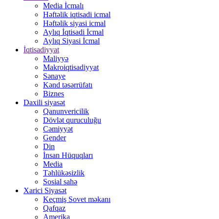
Media İcmalı
Həftəlik iqtisadi icmal
Həftəlik siyasi icmal
Aylıq İqtisadi İcmal
Aylıq Siyasi İcmal
İqtisadiyyat
Maliyyə
Makroiqtisadiyyat
Sənaye
Kənd təsərrüfatı
Biznes
Daxili siyasət
Qanunvericilik
Dövlət quruculuğu
Cəmiyyət
Gender
Din
İnsan Hüquqları
Media
Təhlükəsizlik
Sosial sahə
Xarici Siyasət
Keçmiş Sovet məkanı
Qafqaz
Amerika