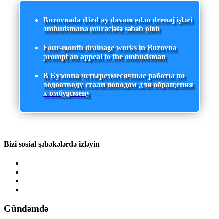
Buzovnada dörd ay davam edən drenaj işləri
ombudsmana müraciətə səbəb olub
Four-month drainage works in Buzovna
prompt an appeal to the ombudsman
В Бузовна четырехмесячные работы по
водоотводу стали поводом для обращения
к омбудсмену
Bizi sosial şəbəkələrdə izləyin
Gündəmdə