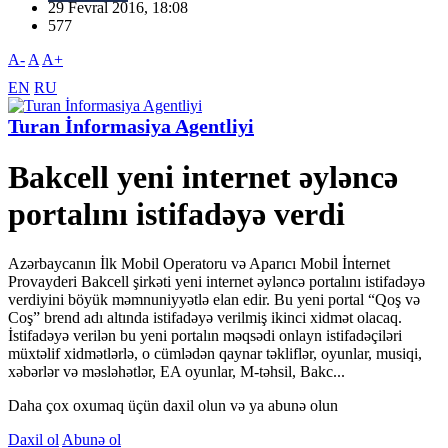
29 Fevral 2016, 18:08
577
A-
A
A+
EN
RU
Turan İnformasiya Agentliyi
Bakcell yeni internet əyləncə
portalını istifadəyə verdi
Azərbaycanın İlk Mobil Operatoru və Aparıcı Mobil İnternet
Provayderi Bakcell şirkəti yeni internet əyləncə portalını istifadəyə
verdiyini böyük məmnuniyyətlə elan edir. Bu yeni portal “Qoş və
Coş” brend adı altında istifadəyə verilmiş ikinci xidmət olacaq.
İstifadəyə verilən bu yeni portalın məqsədi onlayn istifadəçiləri
müxtəlif xidmətlərlə, o cümlədən qaynar təkliflər, oyunlar, musiqi,
xəbərlər və məsləhətlər, EA oyunlar, M-təhsil, Bakc...
Daha çox oxumaq üçün daxil olun və ya abunə olun
Daxil ol
Abunə ol