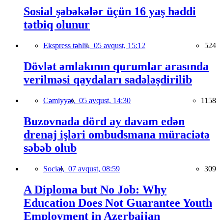
Sosial şəbəkələr üçün 16 yaş həddi
tətbiq olunur
Ekspress təhlil,
05 avqust, 15:12
524
Dövlət əmlakının qurumlar arasında
verilməsi qaydaları sadələşdirilib
Cəmiyyət,
05 avqust, 14:30
1158
Buzovnada dörd ay davam edən
drenaj işləri ombudsmana müraciətə
səbəb olub
Social,
07 avqust, 08:59
309
A Diploma but No Job: Why
Education Does Not Guarantee Youth
Employment in Azerbaijan