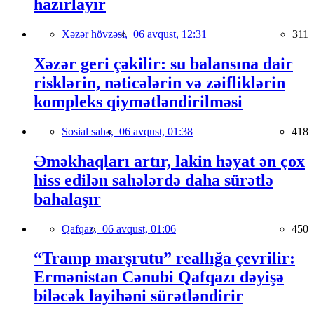
hazırlayır
Xəzər hövzəsi,
06 avqust, 12:31
311
Xəzər geri çəkilir: su balansına dair
risklərin, nəticələrin və zəifliklərin
kompleks qiymətləndirilməsi
Sosial sahə,
06 avqust, 01:38
418
Əməkhaqları artır, lakin həyat ən çox
hiss edilən sahələrdə daha sürətlə
bahalaşır
Qafqaz,
06 avqust, 01:06
450
“Tramp marşrutu” reallığa çevrilir:
Ermənistan Cənubi Qafqazı dəyişə
biləcək layihəni sürətləndirir