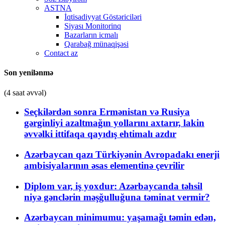
ASTNA
İqtisadiyyat Göstəriciləri
Siyası Monitorinq
Bazarların icmalı
Qarabağ münaqişəsi
Contact az
Son yenilənmə
(4 saat əvvəl)
Seçkilərdən sonra Ermənistan və Rusiya
gərginliyi azaltmağın yollarını axtarır, lakin
əvvəlki ittifaqa qayıdış ehtimalı azdır
Azərbaycan qazı Türkiyənin Avropadakı enerji
ambisiyalarının əsas elementinə çevrilir
Diplom var, iş yoxdur: Azərbaycanda təhsil
niyə gənclərin məşğulluğuna təminat vermir?
Azərbaycan minimumu: yaşamağı təmin edən,