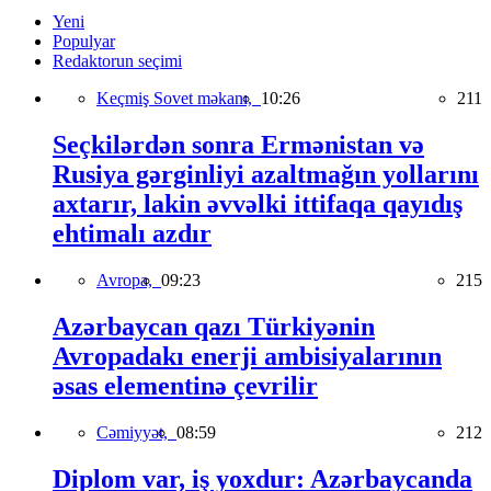
Yeni
Populyar
Redaktorun seçimi
Keçmiş Sovet məkanı,
10:26
211
Seçkilərdən sonra Ermənistan və
Rusiya gərginliyi azaltmağın yollarını
axtarır, lakin əvvəlki ittifaqa qayıdış
ehtimalı azdır
Avropa,
09:23
215
Azərbaycan qazı Türkiyənin
Avropadakı enerji ambisiyalarının
əsas elementinə çevrilir
Cəmiyyət,
08:59
212
Diplom var, iş yoxdur: Azərbaycanda