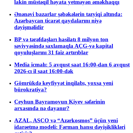
lakin müstəqil həyata yetməyən əməkhaqqı
Ənənəvi bazarlar şəbəkələrin təzyiqi altında:
Azərbaycan ticarət qaydalarını niyə
dəyişməlidir
BP və tərəfdaşları hasilatı 8 milyon ton
səviyyəsində saxlamaqla AÇG-yə kapital
qoyuluşlarını 31 faiz artırıblar
Media icmalı: 5 avqust saat 16:00-dan 6 avqust
2026-cı il saat 16:00-dək
Gömrükdə keyfiyyət inqilabı, yoxsa yeni
bürokratiya?
Ceyhun Bayramovun Kiyev səfərinin
arxasında nə dayanır?
AZAL, ASCO və “Azərkosmos” üçün yeni
idarəetmə modeli: Fərman hansı dəyişiklikləri