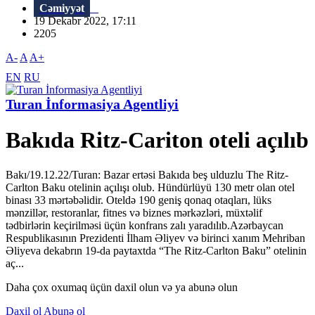
Cəmiyyət
19 Dekabr 2022, 17:11
2205
A-
A
A+
EN
RU
Turan İnformasiya Agentliyi
Bakıda Ritz-Cariton oteli açılıb
Bakı/19.12.22/Turan: Bazar ertəsi Bakıda beş ulduzlu The Ritz-
Carlton Baku otelinin açılışı olub. Hündürlüyü 130 metr olan otel
binası 33 mərtəbəlidir. Oteldə 190 geniş qonaq otaqları, lüks
mənzillər, restoranlar, fitnes və biznes mərkəzləri, müxtəlif
tədbirlərin keçirilməsi üçün konfrans zalı yaradılıb.Azərbaycan
Respublikasının Prezidenti İlham Əliyev və birinci xanım Mehriban
Əliyeva dekabrın 19-da paytaxtda “The Ritz-Carlton Baku” otelinin
aç...
Daha çox oxumaq üçün daxil olun və ya abunə olun
Daxil ol
Abunə ol