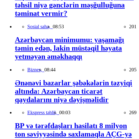
təhsil niyə gənclərin məşğulluğuna
təminat vermir?
Sosial sahə,
08:53
201
Azərbaycan minimumu: yaşamağı
təmin edən, lakin müstəqil həyata
yetməyən əməkhaqqı
Biznes,
08:44
205
Ənənəvi bazarlar şəbəkələrin təzyiqi
altında: Azərbaycan ticarət
qaydalarını niyə dəyişməlidir
Ekspress təhlil,
00:03
269
BP və tərəfdaşları hasilatı 8 milyon
ton səviyyəsində saxlamaqla AÇG-yə