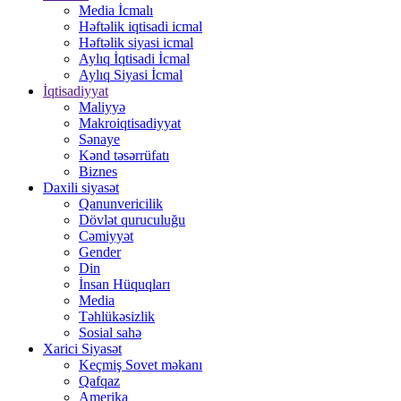
Media İcmalı
Həftəlik iqtisadi icmal
Həftəlik siyasi icmal
Aylıq İqtisadi İcmal
Aylıq Siyasi İcmal
İqtisadiyyat
Maliyyə
Makroiqtisadiyyat
Sənaye
Kənd təsərrüfatı
Biznes
Daxili siyasət
Qanunvericilik
Dövlət quruculuğu
Cəmiyyət
Gender
Din
İnsan Hüquqları
Media
Təhlükəsizlik
Sosial sahə
Xarici Siyasət
Keçmiş Sovet məkanı
Qafqaz
Amerika