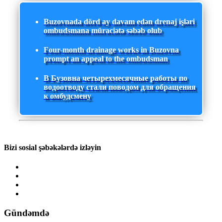
Buzovnada dörd ay davam edən drenaj işləri
ombudsmana müraciətə səbəb olub
Four-month drainage works in Buzovna
prompt an appeal to the ombudsman
В Бузовна четырехмесячные работы по
водоотводу стали поводом для обращения
к омбудсмену
Bizi sosial şəbəkələrdə izləyin
Gündəmdə