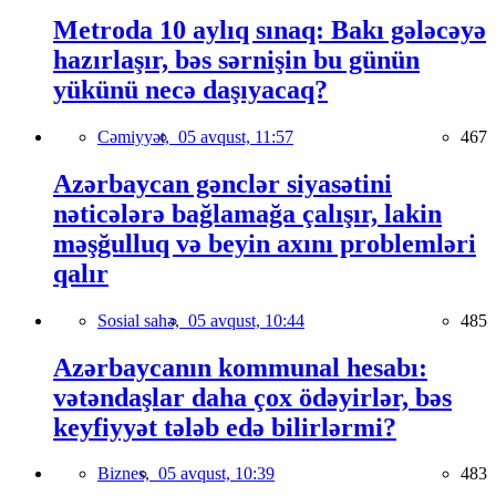
Metroda 10 aylıq sınaq: Bakı gələcəyə
hazırlaşır, bəs sərnişin bu günün
yükünü necə daşıyacaq?
Cəmiyyət,
05 avqust, 11:57
467
Azərbaycan gənclər siyasətini
nəticələrə bağlamağa çalışır, lakin
məşğulluq və beyin axını problemləri
qalır
Sosial sahə,
05 avqust, 10:44
485
Azərbaycanın kommunal hesabı:
vətəndaşlar daha çox ödəyirlər, bəs
keyfiyyət tələb edə bilirlərmi?
Biznes,
05 avqust, 10:39
483