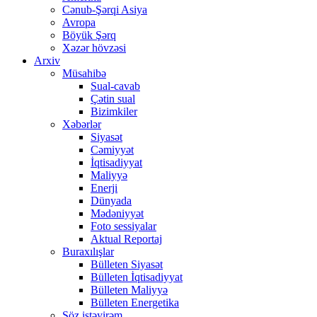
Cənub-Şərqi Asiya
Avropa
Böyük Şərq
Xəzər hövzəsi
Arxiv
Müsahibə
Sual-cavab
Çətin sual
Bizimkiler
Xəbərlər
Siyasət
Cəmiyyət
İqtisadiyyat
Maliyyə
Enerji
Dünyada
Mədəniyyət
Foto sessiyalar
Aktual Reportaj
Buraxılışlar
Bülleten Siyasət
Bülleten İqtisadiyyat
Bülleten Maliyyə
Bülleten Energetika
Söz istəyirəm