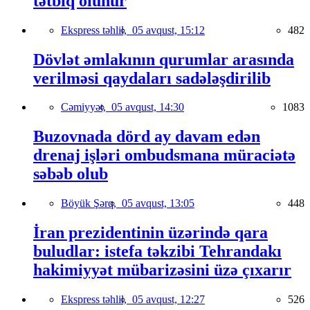
tətbiq olunur
Ekspress təhlil,
05 avqust, 15:12
482
Dövlət əmlakının qurumlar arasında
verilməsi qaydaları sadələşdirilib
Cəmiyyət,
05 avqust, 14:30
1083
Buzovnada dörd ay davam edən
drenaj işləri ombudsmana müraciətə
səbəb olub
Böyük Şərq,
05 avqust, 13:05
448
İran prezidentinin üzərində qara
buludlar: istefa təkzibi Tehrandakı
hakimiyyət mübarizəsini üzə çıxarır
Ekspress təhlil,
05 avqust, 12:27
526