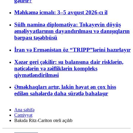
gətirir?
Məhkəmə icmalı: 3–5 avqust 2026-cı il
Sülh naminə diplomatiya: Tokayevin döyüş
əməliyyatlarının dayandırılması və danışıqların
bərpası təşəbbüsü
İran və Ermənistan öz “TRIPP”lərini hazırlayır
Xəzər geri çəkilir: su balansına dair risklərin,
nəticələrin və zəifliklərin kompleks
qiymətləndirilməsi
Əməkhaqları artır, lakin həyat ən çox hiss
edilən sahələrdə daha sürətlə bahalaşır
Ana səhifə
Cəmiyyət
Bakıda Ritz-Cariton oteli açılıb