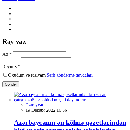
Rəy yaz
Ad *
Rəyiniz *
Oxudum və razıyam
Şərh göndərmə qaydaları
Göndər
Cəmiyyət
19 Dekabr 2022 16:56
Azərbaycanın ən köhnə qəzetlərindən