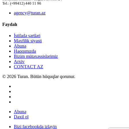
Tel.: (+99412) 440 11 96
agency@turan.az
Faydalı
İstifadə şərtləri
Məxfilik siyasti
Abunə
Haqqımızda
Bizim mütəxəssislərimiz
Arxiv
CONTACT AZ
© 2026 Turan. Bütün hüquqlar qorunur.
Abunə
Daxil ol
Bizi facebookda izləyin