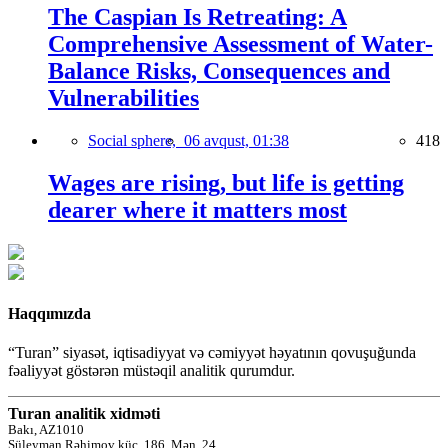
The Caspian Is Retreating: A
Comprehensive Assessment of Water-
Balance Risks, Consequences and
Vulnerabilities
Social sphere,
06 avqust, 01:38
418
Wages are rising, but life is getting
dearer where it matters most
Haqqımızda
“Turan” siyasət, iqtisadiyyat və cəmiyyət həyatının qovuşuğunda
fəaliyyət göstərən müstəqil analitik qurumdur.
Turan analitik xidməti
Bakı, AZ1010
Süleyman Rəhimov küç.,186, Mən. 24