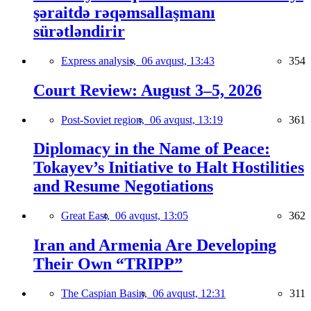
şəraitdə rəqəmsallaşmanı
sürətləndirir
Express analysis,
06 avqust, 13:43
354
Court Review: August 3–5, 2026
Post-Soviet region,
06 avqust, 13:19
361
Diplomacy in the Name of Peace:
Tokayev’s Initiative to Halt Hostilities
and Resume Negotiations
Great East,
06 avqust, 13:05
362
Iran and Armenia Are Developing
Their Own “TRIPP”
The Caspian Basin,
06 avqust, 12:31
311