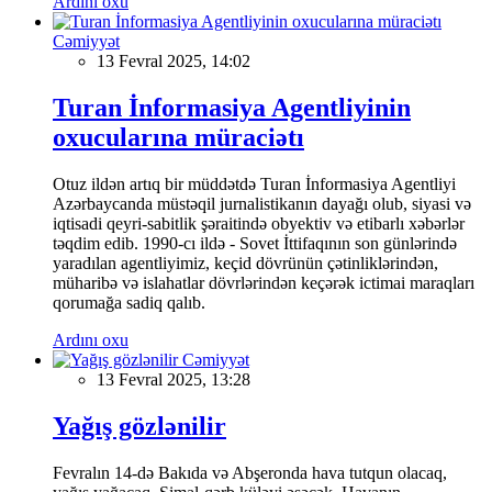
Ardını oxu
Cəmiyyət
13 Fevral 2025, 14:02
Turan İnformasiya Agentliyinin
oxucularına müraciətı
Otuz ildən artıq bir müddətdə Turan İnformasiya Agentliyi
Azərbaycanda müstəqil jurnalistikanın dayağı olub, siyasi və
iqtisadi qeyri-sabitlik şəraitində obyektiv və etibarlı xəbərlər
təqdim edib. 1990-cı ildə - Sovet İttifaqının son günlərində
yaradılan agentliyimiz, keçid dövrünün çətinliklərindən,
müharibə və islahatlar dövrlərindən keçərək ictimai maraqları
qorumağa sadiq qalıb.
Ardını oxu
Cəmiyyət
13 Fevral 2025, 13:28
Yağış gözlənilir
Fevralın 14-də Bakıda və Abşeronda hava tutqun olacaq,