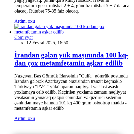
yağış yağacaq. Şimal-qərb küləyi əsəcək. Havanın
temperaturu gecə müsbət 2 + 4, gündüz müsbət 5 + 7 dərəcə
olacaq. Rütubət 75-85 faiz olacaq.
Ardını oxu
Cəmiyyət
12 Fevral 2025, 16:50
İrandan gələn yük maşınında 100 kq-
dan çox metamfetamin aşkar edilib
Naxçıvan Baş Gömrük İdarəsinin "Culfa" gömrük postunda
İrandan gələrək Azərbaycan ərazisindən tranzit keçməklə
Türkiyəyə "PVC" yükü aparan nəqliyyat vasitəsi əsaslı
yoxlamaya cəlb edilib. Keçirilən yoxlama zamanı nəqliyyat
vasitəsinin yanacaq qatqısı çənindən və qızdırıcı sistemin
çənindən maye halında 101 kq 400 qram psixotrop maddə -
metamfetamin aşkar edilib
Ardını oxu