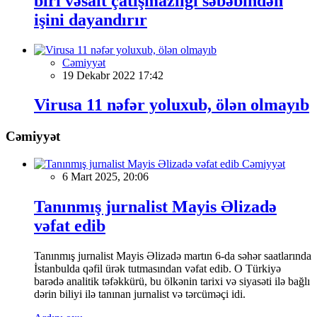
biri vəsait çatışmazlığı səbəbindən
işini dayandırır
Cəmiyyət
19 Dekabr 2022 17:42
Virusa 11 nəfər yoluxub, ölən olmayıb
Cəmiyyət
Cəmiyyət
6 Mart 2025, 20:06
Tanınmış jurnalist Mayis Əlizadə
vəfat edib
Tanınmış jurnalist Mayis Əlizadə martın 6-da səhər saatlarında
İstanbulda qəfil ürək tutmasından vəfat edib. O Türkiyə
barədə analitik təfəkkürü, bu ölkənin tarixi və siyasəti ilə bağlı
dərin biliyi ilə tanınan jurnalist və tərcüməçi idi.