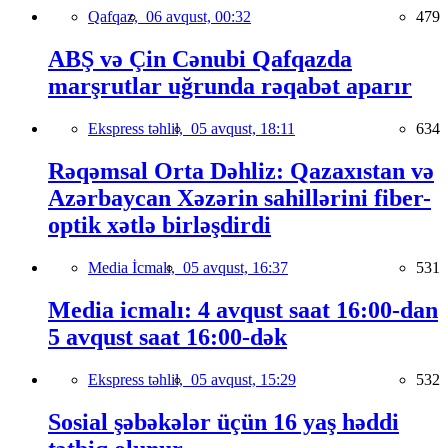
Qafqaz,
06 avqust, 00:32
479
ABŞ və Çin Cənubi Qafqazda
marşrutlar uğrunda rəqabət aparır
Ekspress təhlil,
05 avqust, 18:11
634
Rəqəmsal Orta Dəhliz: Qazaxıstan və
Azərbaycan Xəzərin sahillərini fiber-
optik xətlə birləşdirdi
Media İcmalı,
05 avqust, 16:37
531
Media icmalı: 4 avqust saat 16:00-dan
5 avqust saat 16:00-dək
Ekspress təhlil,
05 avqust, 15:29
532
Sosial şəbəkələr üçün 16 yaş həddi