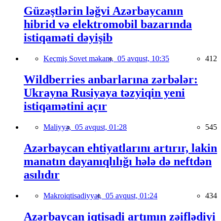
Güzəştlərin ləğvi Azərbaycanın
hibrid və elektromobil bazarında
istiqaməti dəyişib
Keçmiş Sovet məkanı,
05 avqust, 10:35
412
Wildberries anbarlarına zərbələr:
Ukrayna Rusiyaya təzyiqin yeni
istiqamətini açır
Maliyyə,
05 avqust, 01:28
545
Azərbaycan ehtiyatlarını artırır, lakin
manatın dayanıqlılığı hələ də neftdən
asılıdır
Makroiqtisadiyyat,
05 avqust, 01:24
434
Azərbaycan iqtisadi artımın zəiflədiyi