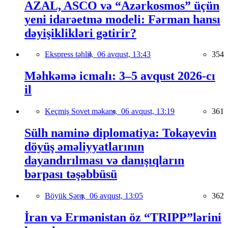
AZAL, ASCO və “Azərkosmos” üçün
yeni idarəetmə modeli: Fərman hansı
dəyişiklikləri gətirir?
Ekspress təhlil,
06 avqust, 13:43
354
Məhkəmə icmalı: 3–5 avqust 2026-cı
il
Keçmiş Sovet məkanı,
06 avqust, 13:19
361
Sülh naminə diplomatiya: Tokayevin
döyüş əməliyyatlarının
dayandırılması və danışıqların
bərpası təşəbbüsü
Böyük Şərq,
06 avqust, 13:05
362
İran və Ermənistan öz “TRIPP”lərini