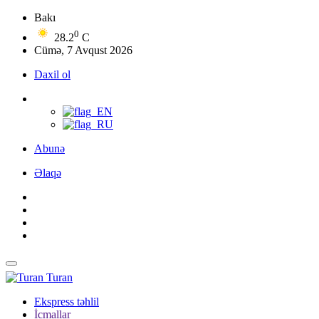
Bakı
0
28.2
C
Cümə, 7 Avqust 2026
Daxil ol
Abunə
Əlaqə
Turan
Ekspress təhlil
İcmallar