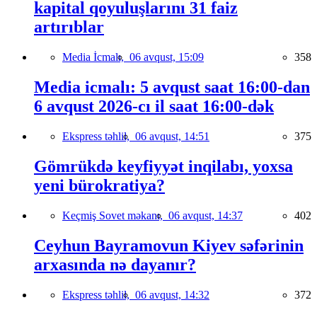
kapital qoyuluşlarını 31 faiz
artırıblar
Media İcmalı,
06 avqust, 15:09
358
Media icmalı: 5 avqust saat 16:00-dan
6 avqust 2026-cı il saat 16:00-dək
Ekspress təhlil,
06 avqust, 14:51
375
Gömrükdə keyfiyyət inqilabı, yoxsa
yeni bürokratiya?
Keçmiş Sovet məkanı,
06 avqust, 14:37
402
Ceyhun Bayramovun Kiyev səfərinin
arxasında nə dayanır?
Ekspress təhlil,
06 avqust, 14:32
372