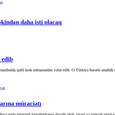
kindən daha isti olacaq
 edib
tanbulda qəfil ürək tutmasından vəfat edib. O Türkiyə barədə analitik təfə
yət
arına müraciətı
ycanda müstəqil jurnalistikanın dayağı olub, siyasi və iqtisadi qeyri-sa