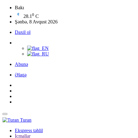
Bakı
0
28.1
C
Şənbə, 8 Avqust 2026
Daxil ol
Abunə
Əlaqə
Turan
Ekspress təhlil
İcmallar