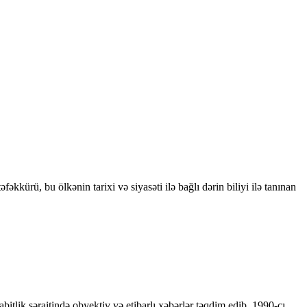
kkürü, bu ölkənin tarixi və siyasəti ilə bağlı dərin biliyi ilə tanınan
bitlik şəraitində obyektiv və etibarlı xəbərlər təqdim edib. 1990-cı