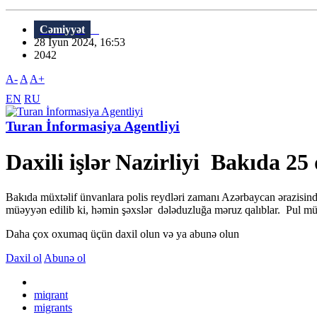
Cəmiyyət
28 İyun 2024, 16:53
2042
A-
A
A+
EN
RU
Turan İnformasiya Agentliyi
Daxili işlər Nazirliyi Bakıda 25 
Bakıda müxtəlif ünvanlara polis reydləri zamanı Azərbaycan ərazisind
müəyyən edilib ki, həmin şəxslər dələduzluğa məruz qalıblar. Pul müqa
Daha çox oxumaq üçün daxil olun və ya abunə olun
Daxil ol
Abunə ol
miqrant
migrants