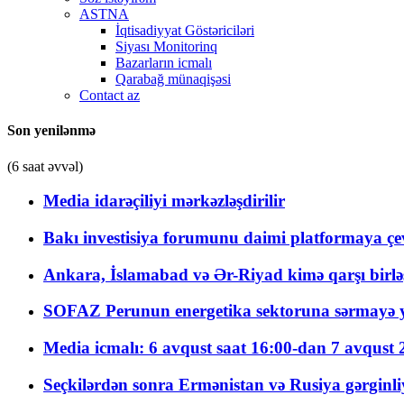
ASTNA
İqtisadiyyat Göstəriciləri
Siyası Monitorinq
Bazarların icmalı
Qarabağ münaqişəsi
Contact az
Son yenilənmə
(6 saat əvvəl)
Media idarəçiliyi mərkəzləşdirilir
Bakı investisiya forumunu daimi platformaya çevi
Ankara, İslamabad və Ər-Riyad kimə qarşı birlə
SOFAZ Perunun energetika sektoruna sərmayə ya
Media icmalı: 6 avqust saat 16:00-dan 7 avqust 2
Seçkilərdən sonra Ermənistan və Rusiya gərginliyi