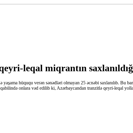
qeyri-leqal miqrantın saxlanıldığ
ə yaşama hüququ verən sənədləri olmayan 25 əcnəbi saxlanılıb. Bu barə
bilində onlara vəd edilib ki, Azərbaycandan tranzitlə qeyri-leqal yoll