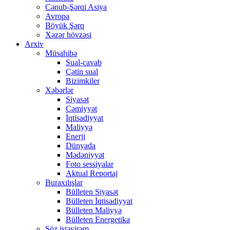
Cənub-Şərqi Asiya
Avropa
Böyük Şərq
Xəzər hövzəsi
Arxiv
Müsahibə
Sual-cavab
Çətin sual
Bizimkiler
Xəbərlər
Siyasət
Cəmiyyət
İqtisadiyyat
Maliyyə
Enerji
Dünyada
Mədəniyyət
Foto sessiyalar
Aktual Reportaj
Buraxılışlar
Bülleten Siyasət
Bülleten İqtisadiyyat
Bülleten Maliyyə
Bülleten Energetika
Söz istəyirəm