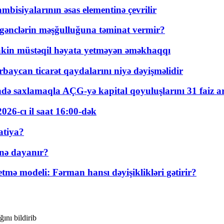
bisiyalarının əsas elementinə çevrilir
 gənclərin məşğulluğuna təminat vermir?
kin müstəqil həyata yetməyən əməkhaqqı
rbaycan ticarət qaydalarını niyə dəyişməlidir
ində saxlamaqla AÇG-yə kapital qoyuluşlarını 31 faiz ar
026-cı il saat 16:00-dək
atiya?
nə dayanır?
ə modeli: Fərman hansı dəyişiklikləri gətirir?
ğını bildirib