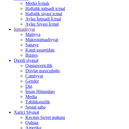
Media İcmalı
Həftəlik iqtisadi icmal
Həftəlik siyasi icmal
Aylıq İqtisadi İcmal
Aylıq Siyasi İcmal
İqtisadiyyat
Maliyyə
Makroiqtisadiyyat
Sənaye
Kənd təsərrüfatı
Biznes
Daxili siyasət
Qanunvericilik
Dövlət quruculuğu
Cəmiyyət
Gender
Din
İnsan Hüquqları
Media
Təhlükəsizlik
Sosial sahə
Xarici Siyasət
Keçmiş Sovet məkanı
Qafqaz
Amerika