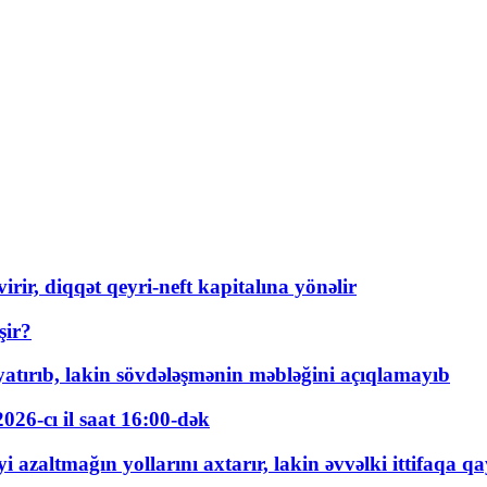
rir, diqqət qeyri-neft kapitalına yönəlir
şir?
tırıb, lakin sövdələşmənin məbləğini açıqlamayıb
026-cı il saat 16:00-dək
 azaltmağın yollarını axtarır, lakin əvvəlki ittifaqa qa