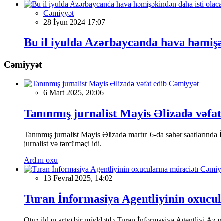
Cəmiyyət
28 İyun 2024 17:07
Bu il iyulda Azərbaycanda hava həmişə
Cəmiyyət
Cəmiyyət
6 Mart 2025, 20:06
Tanınmış jurnalist Mayis Əlizadə vəfat
Tanınmış jurnalist Mayis Əlizadə martın 6-da səhər saatlarında İs
jurnalist və tərcüməçi idi.
Ardını oxu
Cəmiy
13 Fevral 2025, 14:02
Turan İnformasiya Agentliyinin oxucul
Otuz ildən artıq bir müddətdə Turan İnformasiya Agentliyi Azərba