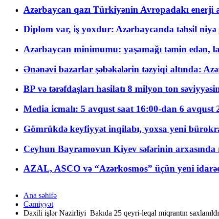
Azərbaycan qazı Türkiyənin Avropadakı enerji am
Diplom var, iş yoxdur: Azərbaycanda təhsil niyə
Azərbaycan minimumu: yaşamağı təmin edən, la
Ənənəvi bazarlar şəbəkələrin təzyiqi altında: Azə
BP və tərəfdaşları hasilatı 8 milyon ton səviyyəs
Media icmalı: 5 avqust saat 16:00-dan 6 avqust 2
Gömrükdə keyfiyyət inqilabı, yoxsa yeni bürokr
Ceyhun Bayramovun Kiyev səfərinin arxasında 
AZAL, ASCO və “Azərkosmos” üçün yeni idarəetm
Ana səhifə
Cəmiyyət
Daxili işlər Nazirliyi Bakıda 25 qeyri-leqal miqrantın saxlanıldı