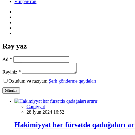
мигрантов
Rəy yaz
Ad *
Rəyiniz *
Oxudum və razıyam
Şərh göndərmə qaydaları
Göndər
Cəmiyyət
28 İyun 2024 16:52
Hakimiyyət hər fürsətdə qadağaları art