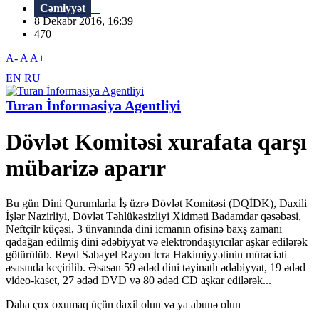
Cəmiyyət
8 Dekabr 2016, 16:39
470
A-
A
A+
EN
RU
Turan İnformasiya Agentliyi
Dövlət Komitəsi xurafata qarşı
mübarizə aparır
Bu gün Dini Qurumlarla İş üzrə Dövlət Komitəsi (DQİDK), Daxili
İşlər Nazirliyi, Dövlət Təhlükəsizliyi Xidməti Badamdar qəsəbəsi,
Neftçilr küçəsi, 3 ünvanında dini icmanın ofisinə baxş zamanı
qadağan edilmiş dini ədəbiyyat və elektrondaşıyıcılar aşkar edilərək
götürülüb. Reyd Səbayel Rayon İcra Hakimiyyətinin müraciəti
əsasında keçirilib. Əsasən 59 ədəd dini təyinatlı ədəbiyyat, 19 ədəd
video-kaset, 27 ədəd DVD və 80 ədəd CD aşkar edilərək...
Daha çox oxumaq üçün daxil olun və ya abunə olun