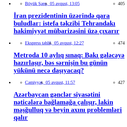
Böyük Şərq,
05 avqust, 13:05
405
İran prezidentinin üzərində qara
buludlar: istefa təkzibi Tehrandakı
hakimiyyət mübarizəsini üzə çıxarır
Ekspress təhlil,
05 avqust, 12:27
474
Metroda 10 aylıq sınaq: Bakı gələcəyə
hazırlaşır, bəs sərnişin bu günün
yükünü necə daşıyacaq?
Cəmiyyət,
05 avqust, 11:57
427
Azərbaycan gənclər siyasətini
nəticələrə bağlamağa çalışır, lakin
məşğulluq və beyin axını problemləri
qalır