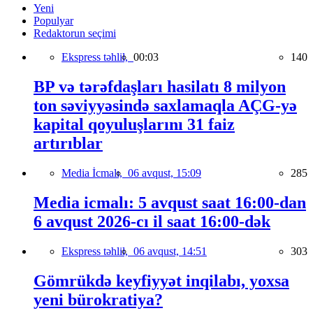
Yeni
Populyar
Redaktorun seçimi
Ekspress təhlil,
00:03
140
BP və tərəfdaşları hasilatı 8 milyon
ton səviyyəsində saxlamaqla AÇG-yə
kapital qoyuluşlarını 31 faiz
artırıblar
Media İcmalı,
06 avqust, 15:09
285
Media icmalı: 5 avqust saat 16:00-dan
6 avqust 2026-cı il saat 16:00-dək
Ekspress təhlil,
06 avqust, 14:51
303
Gömrükdə keyfiyyət inqilabı, yoxsa
yeni bürokratiya?