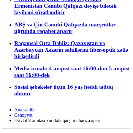
Ermənistan Cənubi Qafqazı dəyişə biləcək
layihəni sürətləndirir
ABŞ və Çin Cənubi Qafqazda marşrutlar
uğrunda rəqabət aparır
Rəqəmsal Orta Dəhliz: Qazaxıstan və
Azərbaycan Xəzərin sahillərini fiber-optik xətlə
birləşdirdi
Media icmalı: 4 avqust saat 16:00-dan 5 avqust
saat 16:00-dək
Sosial şəbəkələr üçün 16 yaş həddi tətbiq
olunur
Ana səhifə
Cəmiyyət
Dövlət Komitəsi xurafata qarşı mübarizə aparır