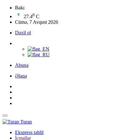
Bakı
0
27.4
C
Cümə, 7 Avqust 2026
Daxil ol
Abunə
Əlaqə
Turan
Ekspress təhlil
İcmallar