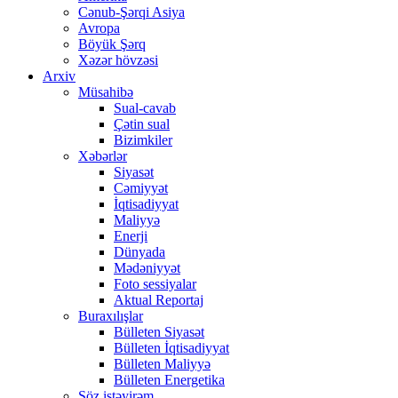
Cənub-Şərqi Asiya
Avropa
Böyük Şərq
Xəzər hövzəsi
Arxiv
Müsahibə
Sual-cavab
Çətin sual
Bizimkiler
Xəbərlər
Siyasət
Cəmiyyət
İqtisadiyyat
Maliyyə
Enerji
Dünyada
Mədəniyyət
Foto sessiyalar
Aktual Reportaj
Buraxılışlar
Bülleten Siyasət
Bülleten İqtisadiyyat
Bülleten Maliyyə
Bülleten Energetika
Söz istəyirəm