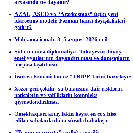
arxasında nə dayanır?
AZAL, ASCO və “Azərkosmos” üçün yeni
idarəetmə modeli: Fərman hansı dəyişiklikləri
gətirir?
Məhkəmə icmalı: 3–5 avqust 2026-cı il
Sülh naminə diplomatiya: Tokayevin döyüş
əməliyyatlarının dayandırılması və danışıqların
bərpası təşəbbüsü
İran və Ermənistan öz “TRIPP”lərini hazırlayır
Xəzər geri çəkilir: su balansına dair risklərin,
nəticələrin və zəifliklərin kompleks
qiymətləndirilməsi
Əməkhaqları artır, lakin həyat ən çox hiss
edilən sahələrdə daha sürətlə bahalaşır
“Tramp marşrutu” reallığa çevrilir: