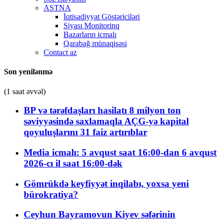
ASTNA
İqtisadiyyat Göstəriciləri
Siyası Monitorinq
Bazarların icmalı
Qarabağ münaqişəsi
Contact az
Son yenilənmə
(1 saat əvvəl)
BP və tərəfdaşları hasilatı 8 milyon ton
səviyyəsində saxlamaqla AÇG-yə kapital
qoyuluşlarını 31 faiz artırıblar
Media icmalı: 5 avqust saat 16:00-dan 6 avqust
2026-cı il saat 16:00-dək
Gömrükdə keyfiyyət inqilabı, yoxsa yeni
bürokratiya?
Ceyhun Bayramovun Kiyev səfərinin