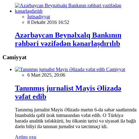
İqtisadiyyat
8 Dekabr 2016 16:52
Azərbaycan Beynəlxalq Bankının
rəhbəri vəzifədən kənarlaşdırılıb
Cəmiyyət
Cəmiyyət
6 Mart 2025, 20:06
Tanınmış jurnalist Mayis Əlizadə
vəfat edib
Tanınmış jurnalist Mayis Əlizadə martın 6-da səhər saatlarında
İstanbulda qəfil ürək tutmasından vəfat edib. O Türkiyə
barədə analitik təfəkkürü, bu ölkənin tarixi və siyasəti ilə bağlı
dərin biliyi ilə tanınan jurnalist və tərcüməçi idi.
Ardını oxu