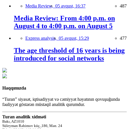
Media Review,
05 avqust, 16:37
487
Media Review: From 4:00 p.m. on
August 4 to 4:00 p.m. on August 5
Express analysis,
05 avqust, 15:29
477
The age threshold of 16 years is being
introduced for social networks
Haqqımızda
“Turan” siyasət, iqtisadiyyat və cəmiyyət həyatının qovuşuğunda
fəaliyyət göstərən müstəqil analitik qurumdur.
Turan analitik xidməti
Bakı, AZ1010
Süleyman Rəhimov küç.,186, Mən. 24