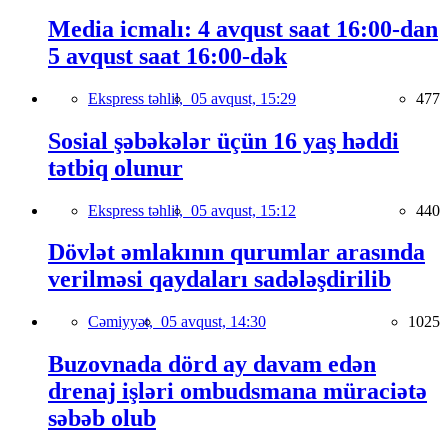
Media icmalı: 4 avqust saat 16:00-dan
5 avqust saat 16:00-dək
Ekspress təhlil,
05 avqust, 15:29
477
Sosial şəbəkələr üçün 16 yaş həddi
tətbiq olunur
Ekspress təhlil,
05 avqust, 15:12
440
Dövlət əmlakının qurumlar arasında
verilməsi qaydaları sadələşdirilib
Cəmiyyət,
05 avqust, 14:30
1025
Buzovnada dörd ay davam edən
drenaj işləri ombudsmana müraciətə
səbəb olub