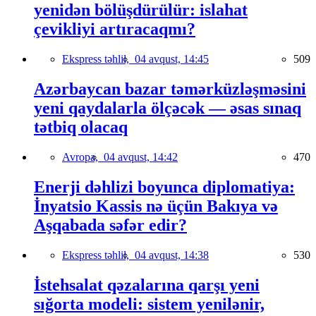
yenidən bölüşdürülür: islahat
çevikliyi artıracaqmı?
Ekspress təhlil,
04 avqust, 14:45
509
Azərbaycan bazar təmərküzləşməsini
yeni qaydalarla ölçəcək — əsas sınaq
tətbiq olacaq
Avropa,
04 avqust, 14:42
470
Enerji dəhlizi boyunca diplomatiya:
İnyatsio Kassis nə üçün Bakıya və
Aşqabada səfər edir?
Ekspress təhlil,
04 avqust, 14:38
530
İstehsalat qəzalarına qarşı yeni
sığorta modeli: sistem yenilənir,