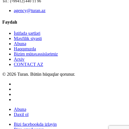
Tel.: (+99412) 440 11 96
agency@turan.az
Faydalı
İstifadə şərtləri
Məxfilik siyasti
Abunə
Haqqımızda
Bizim mütəxəssislərimiz
Arxiv
CONTACT AZ
© 2026 Turan. Bütün hüquqlar qorunur.
Abunə
Daxil ol
Bizi facebookda izləyin