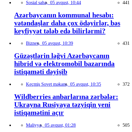
Sosial sahə,
05 avqust, 10:44
441
Azərbaycanın kommunal hesabı:
vətəndaşlar daha çox ödəyirlər, bəs
keyfiyyət tələb edə bilirlərmi?
Biznes,
05 avqust, 10:39
431
Güzəştlərin ləğvi Azərbaycanın
hibrid və elektromobil bazarında
istiqaməti dəyişib
Keçmiş Sovet məkanı,
05 avqust, 10:35
372
Wildberries anbarlarına zərbələr:
Ukrayna Rusiyaya təzyiqin yeni
istiqamətini açır
Maliyyə,
05 avqust, 01:28
505