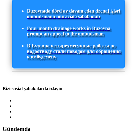
Buzovnada dörd ay davam edən drenaj işləri
ombudsmana müraciətə səbəb olub
Four-month drainage works in Buzovna
prompt an appeal to the ombudsman
В Бузовна четырехмесячные работы по
водоотводу стали поводом для обращения
к омбудсмену
Bizi sosial şəbəkələrdə izləyin
Gündəmdə