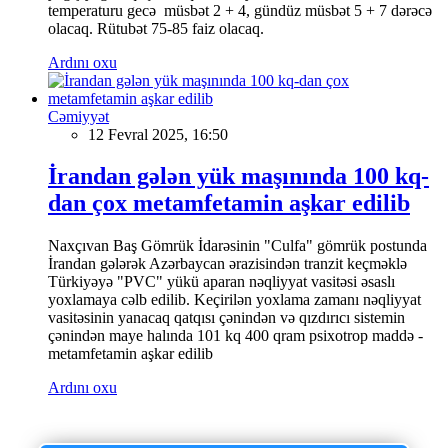
temperaturu gecə müsbət 2 + 4, gündüz müsbət 5 + 7 dərəcə
olacaq. Rütubət 75-85 faiz olacaq.
Ardını oxu
Cəmiyyət
12 Fevral 2025, 16:50
İrandan gələn yük maşınında 100 kq-
dan çox metamfetamin aşkar edilib
Naxçıvan Baş Gömrük İdarəsinin "Culfa" gömrük postunda
İrandan gələrək Azərbaycan ərazisindən tranzit keçməklə
Türkiyəyə "PVC" yükü aparan nəqliyyat vasitəsi əsaslı
yoxlamaya cəlb edilib. Keçirilən yoxlama zamanı nəqliyyat
vasitəsinin yanacaq qatqısı çənindən və qızdırıcı sistemin
çənindən maye halında 101 kq 400 qram psixotrop maddə -
metamfetamin aşkar edilib
Ardını oxu