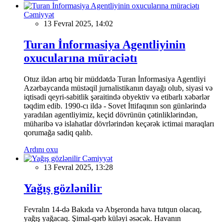
Cəmiyyət
13 Fevral 2025, 14:02
Turan İnformasiya Agentliyinin
oxucularına müraciətı
Otuz ildən artıq bir müddətdə Turan İnformasiya Agentliyi
Azərbaycanda müstəqil jurnalistikanın dayağı olub, siyasi və
iqtisadi qeyri-sabitlik şəraitində obyektiv və etibarlı xəbərlər
təqdim edib. 1990-cı ildə - Sovet İttifaqının son günlərində
yaradılan agentliyimiz, keçid dövrünün çətinliklərindən,
müharibə və islahatlar dövrlərindən keçərək ictimai maraqları
qorumağa sadiq qalıb.
Ardını oxu
Cəmiyyət
13 Fevral 2025, 13:28
Yağış gözlənilir
Fevralın 14-də Bakıda və Abşeronda hava tutqun olacaq,
yağış yağacaq. Şimal-qərb küləyi əsəcək. Havanın