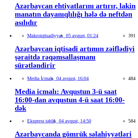
Azərbaycan ehtiyatlarını artırır, lakin
manatın dayanıqlılığı hələ də neftdən
asılıdır
Makroiqtisadiyyat,
05 avqust, 01:24
391
Azərbaycan iqtisadi artımın zəiflədiyi
şəraitdə rəqəmsallaşmanı
sürətləndirir
Media İcmalı,
04 avqust, 16:04
484
Media icmalı: Avqustun 3-ü saat
16:00-dan avqustun 4-ü saat 16:00-
dək
Ekspress təhlil,
04 avqust, 14:50
584
Azərbaycanda gömrük səlahiyyətləri