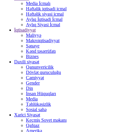
Media İcmalı
Həftəlik iqtisadi icmal
Həftəlik siyasi icmal
Aylıq İqtisadi İcmal
Aylıq Siyasi İcmal
İqtisadiyyat
Maliyyə
Makroiqtisadiyyat
Sənaye
Kənd təsərrüfatı
Biznes
Daxili siyasət
Qanunvericilik
Dövlət quruculuğu
Cəmiyyət
Gender
Din
İnsan Hüquqları
Media
Təhlükəsizlik
Sosial sahə
Xarici Siyasət
Keçmiş Sovet məkanı
Qafqaz
Amerika