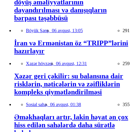
döyüş əməliyyatlarının
dayandırılması və danışıqların
bərpası təşəbbüsü
Böyük Şərq,
06 avqust, 13:05
291
İran və Ermənistan öz “TRIPP”lərini
hazırlayır
Xəzər hövzəsi,
06 avqust, 12:31
259
Xəzər geri çəkilir: su balansına dair
risklərin, nəticələrin və zəifliklərin
kompleks qiymətləndirilməsi
Sosial sahə,
06 avqust, 01:38
355
Əməkhaqları artır, lakin həyat ən çox
hiss edilən sahələrdə daha sürətlə