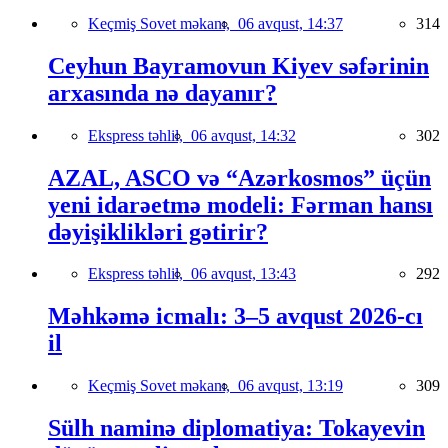
Keçmiş Sovet məkanı,
06 avqust, 14:37
314
Ceyhun Bayramovun Kiyev səfərinin
arxasında nə dayanır?
Ekspress təhlil,
06 avqust, 14:32
302
AZAL, ASCO və “Azərkosmos” üçün
yeni idarəetmə modeli: Fərman hansı
dəyişiklikləri gətirir?
Ekspress təhlil,
06 avqust, 13:43
292
Məhkəmə icmalı: 3–5 avqust 2026-cı
il
Keçmiş Sovet məkanı,
06 avqust, 13:19
309
Sülh naminə diplomatiya: Tokayevin