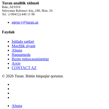
Turan analitik xidməti
Bakı, AZ1010
Süleyman Rəhimov küç.,186, Mən. 24
Tel.: (+99412) 440 11 96
agency@turan.az
Faydalı
İstifadə şərtləri
Məxfilik siyasti
Abunə
Haqqımızda
Bizim mütəxəssislərimiz
Arxiv
CONTACT AZ
© 2026 Turan. Bütün hüquqlar qorunur.
Abunə