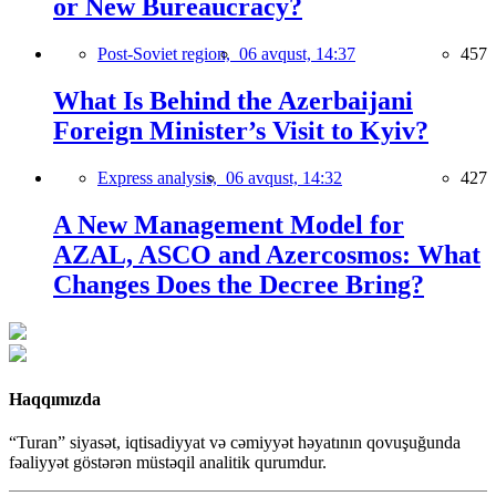
or New Bureaucracy?
Post-Soviet region,
06 avqust, 14:37
457
What Is Behind the Azerbaijani
Foreign Minister’s Visit to Kyiv?
Express analysis,
06 avqust, 14:32
427
A New Management Model for
AZAL, ASCO and Azercosmos: What
Changes Does the Decree Bring?
Haqqımızda
“Turan” siyasət, iqtisadiyyat və cəmiyyət həyatının qovuşuğunda
fəaliyyət göstərən müstəqil analitik qurumdur.