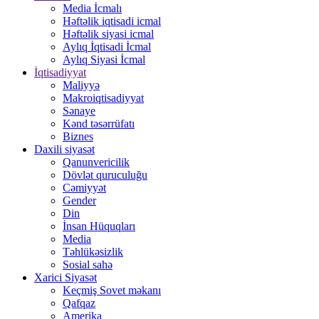
Media İcmalı
Həftəlik iqtisadi icmal
Həftəlik siyasi icmal
Aylıq İqtisadi İcmal
Aylıq Siyasi İcmal
İqtisadiyyat
Maliyyə
Makroiqtisadiyyat
Sənaye
Kənd təsərrüfatı
Biznes
Daxili siyasət
Qanunvericilik
Dövlət quruculuğu
Cəmiyyət
Gender
Din
İnsan Hüquqları
Media
Təhlükəsizlik
Sosial sahə
Xarici Siyasət
Keçmiş Sovet məkanı
Qafqaz
Amerika