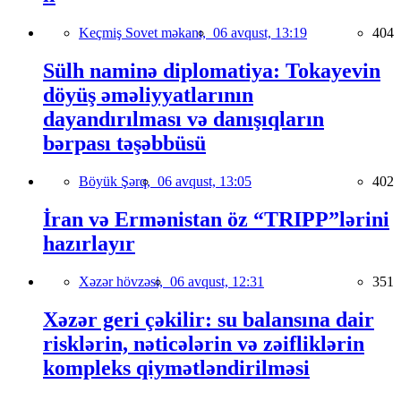
Keçmiş Sovet məkanı,
06 avqust, 13:19
404
Sülh naminə diplomatiya: Tokayevin
döyüş əməliyyatlarının
dayandırılması və danışıqların
bərpası təşəbbüsü
Böyük Şərq,
06 avqust, 13:05
402
İran və Ermənistan öz “TRIPP”lərini
hazırlayır
Xəzər hövzəsi,
06 avqust, 12:31
351
Xəzər geri çəkilir: su balansına dair
risklərin, nəticələrin və zəifliklərin
kompleks qiymətləndirilməsi