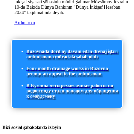
inkişaf siyasəti şöbəsinin müdiri Şahmar Mövsümov fevralın
10-da Bakıda Dünya Bankının "Dünya İnkişaf Hesabatı
2024" təqdimatında deyib.
Ardını oxu
Buzovnada dörd ay davam edən drenaj işləri
ombudsmana müraciətə səbəb olub
Four-month drainage works in Buzovna
prompt an appeal to the ombudsman
В Бузовна четырехмесячные работы по
водоотводу стали поводом для обращения
к омбудсмену
Bizi sosial şəbəkələrdə izləyin