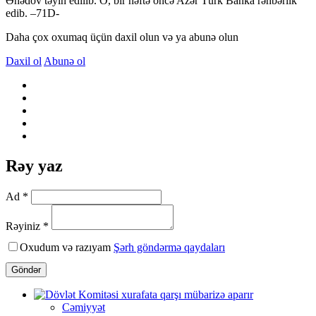
Əhədov təyin edilib. O, bir həftə öncə Azər Türk Banka rəhbərlik
edib. –71D-
Daha çox oxumaq üçün daxil olun və ya abunə olun
Daxil ol
Abunə ol
Rəy yaz
Ad *
Rəyiniz *
Oxudum və razıyam
Şərh göndərmə qaydaları
Göndər
Cəmiyyət