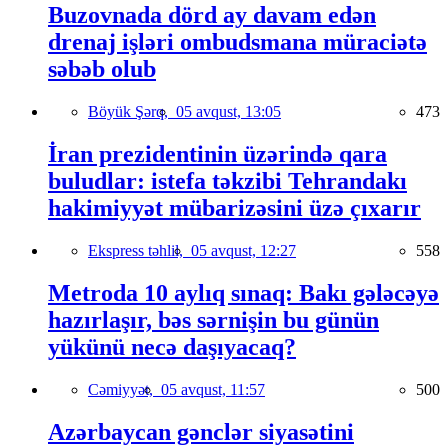
Buzovnada dörd ay davam edən
drenaj işləri ombudsmana müraciətə
səbəb olub
Böyük Şərq,
05 avqust, 13:05
473
İran prezidentinin üzərində qara
buludlar: istefa təkzibi Tehrandakı
hakimiyyət mübarizəsini üzə çıxarır
Ekspress təhlil,
05 avqust, 12:27
558
Metroda 10 aylıq sınaq: Bakı gələcəyə
hazırlaşır, bəs sərnişin bu günün
yükünü necə daşıyacaq?
Cəmiyyət,
05 avqust, 11:57
500
Azərbaycan gənclər siyasətini