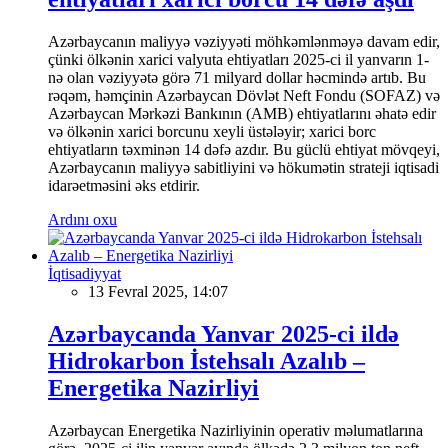
Azərbaycanın maliyyə vəziyyəti möhkəmlənməyə davam edir,
çünki ölkənin xarici valyuta ehtiyatları 2025-ci il yanvarın 1-
nə olan vəziyyətə görə 71 milyard dollar həcmində artıb. Bu
rəqəm, həmçinin Azərbaycan Dövlət Neft Fondu (SOFAZ) və
Azərbaycan Mərkəzi Bankının (AMB) ehtiyatlarını əhatə edir
və ölkənin xarici borcunu xeyli üstələyir; xarici borc
ehtiyatların təxminən 14 dəfə azdır. Bu güclü ehtiyat mövqeyi,
Azərbaycanın maliyyə sabitliyini və hökumətin strateji iqtisadi
idarəetməsini əks etdirir.
Ardını oxu
İqtisadiyyat
13 Fevral 2025, 14:07
Azərbaycanda Yanvar 2025-ci ildə
Hidrokarbon İstehsalı Azalıb –
Energetika Nazirliyi
Azərbaycan Energetika Nazirliyinin operativ məlumatlarına