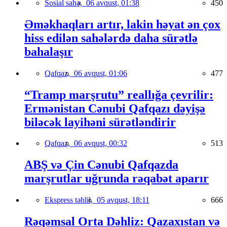
Sosial sahə,
06 avqust, 01:38
450
Əməkhaqları artır, lakin həyat ən çox
hiss edilən sahələrdə daha sürətlə
bahalaşır
Qafqaz,
06 avqust, 01:06
477
“Tramp marşrutu” reallığa çevrilir:
Ermənistan Cənubi Qafqazı dəyişə
biləcək layihəni sürətləndirir
Qafqaz,
06 avqust, 00:32
513
ABŞ və Çin Cənubi Qafqazda
marşrutlar uğrunda rəqabət aparır
Ekspress təhlil,
05 avqust, 18:11
666
Rəqəmsal Orta Dəhliz: Qazaxıstan və