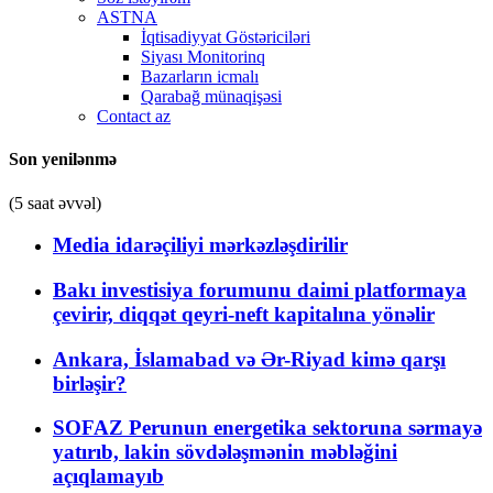
ASTNA
İqtisadiyyat Göstəriciləri
Siyası Monitorinq
Bazarların icmalı
Qarabağ münaqişəsi
Contact az
Son yenilənmə
(5 saat əvvəl)
Media idarəçiliyi mərkəzləşdirilir
Bakı investisiya forumunu daimi platformaya
çevirir, diqqət qeyri-neft kapitalına yönəlir
Ankara, İslamabad və Ər-Riyad kimə qarşı
birləşir?
SOFAZ Perunun energetika sektoruna sərmayə
yatırıb, lakin sövdələşmənin məbləğini
açıqlamayıb