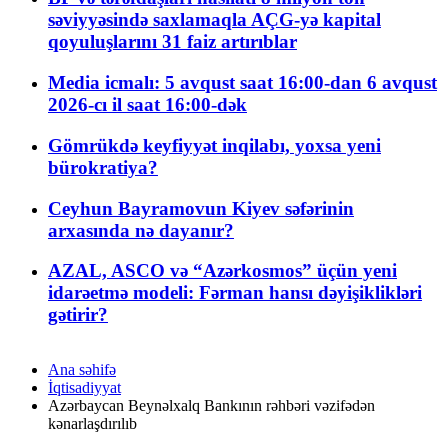
səviyyəsində saxlamaqla AÇG-yə kapital
qoyuluşlarını 31 faiz artırıblar
Media icmalı: 5 avqust saat 16:00-dan 6 avqust
2026-cı il saat 16:00-dək
Gömrükdə keyfiyyət inqilabı, yoxsa yeni
bürokratiya?
Ceyhun Bayramovun Kiyev səfərinin
arxasında nə dayanır?
AZAL, ASCO və “Azərkosmos” üçün yeni
idarəetmə modeli: Fərman hansı dəyişiklikləri
gətirir?
Ana səhifə
İqtisadiyyat
Azərbaycan Beynəlxalq Bankının rəhbəri vəzifədən
kənarlaşdırılıb