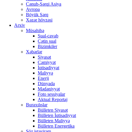
Cənub-Şərqi Asiya
Avropa
Böyük Şərq
Xəzər hövzəsi
Arxiv
Müsahibə
Sual-cavab
Çətin sual
Bizimkiler
Xəbərlər
Siyasət
Cəmiyyət
İqtisadiyyat
Maliyyə
Enerji
Dünyada
Mədəniyyət
Foto sessiyalar
Aktual Reportaj
Buraxılışlar
Bülleten Siyasət
Bülleten İqtisadiyyat
Bülleten Maliyyə
Bülleten Energetika
Söz istəyirəm