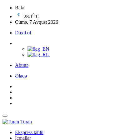
Bakı
0
28.1
C
Cümə, 7 Avqust 2026
Daxil ol
Abunə
Əlaqə
Turan
Ekspress təhlil
İcmallar