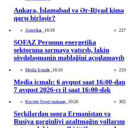
Ankara, İslamabad və Ər-Riyad kimə
qarşı birləşir?
Amerika,
16:19
227
SOFAZ Perunun energetika
sektoruna sərmayə yatırıb, lakin
sövdələşmənin məbləğini açıqlamayıb
Media İcmalı,
16:10
219
Media icmalı: 6 avqust saat 16:00-dan
7 avqust 2026-cı il saat 16:00-dək
Keçmiş Sovet məkanı,
10:26
302
Seçkilərdən sonra Ermənistan və
Rusiya gərginliyi azaltmağın yollarını