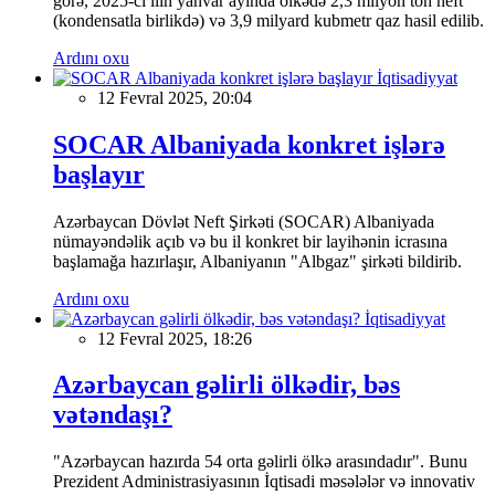
görə, 2025-ci ilin yanvar ayında ölkədə 2,3 milyon ton neft
(kondensatla birlikdə) və 3,9 milyard kubmetr qaz hasil edilib.
Ardını oxu
İqtisadiyyat
12 Fevral 2025, 20:04
SOCAR Albaniyada konkret işlərə
başlayır
Azərbaycan Dövlət Neft Şirkəti (SOCAR) Albaniyada
nümayəndəlik açıb və bu il konkret bir layihənin icrasına
başlamağa hazırlaşır, Albaniyanın "Albgaz" şirkəti bildirib.
Ardını oxu
İqtisadiyyat
12 Fevral 2025, 18:26
Azərbaycan gəlirli ölkədir, bəs
vətəndaşı?
"Azərbaycan hazırda 54 orta gəlirli ölkə arasındadır". Bunu
Prezident Administrasiyasının İqtisadi məsələlər və innovativ