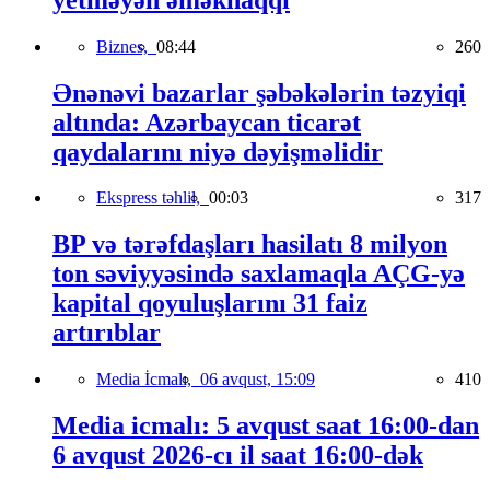
Biznes,
08:44
260
Ənənəvi bazarlar şəbəkələrin təzyiqi
altında: Azərbaycan ticarət
qaydalarını niyə dəyişməlidir
Ekspress təhlil,
00:03
317
BP və tərəfdaşları hasilatı 8 milyon
ton səviyyəsində saxlamaqla AÇG-yə
kapital qoyuluşlarını 31 faiz
artırıblar
Media İcmalı,
06 avqust, 15:09
410
Media icmalı: 5 avqust saat 16:00-dan
6 avqust 2026-cı il saat 16:00-dək