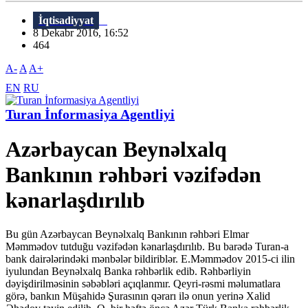
İqtisadiyyat
8 Dekabr 2016, 16:52
464
A-
A
A+
EN
RU
Turan İnformasiya Agentliyi
Azərbaycan Beynəlxalq
Bankının rəhbəri vəzifədən
kənarlaşdırılıb
Bu gün Azərbaycan Beynəlxalq Bankının rəhbəri Elmar
Məmmədov tutduğu vəzifədən kənarlaşdırılıb. Bu barədə Turan-a
bank dairələrindəki mənbələr bildiriblər. E.Məmmədov 2015-ci ilin
iyulundan Beynəlxalq Banka rəhbərlik edib. Rəhbərliyin
dəyişdirilməsinin səbəbləri açıqlanmır. Qeyri-rəsmi məlumatlara
görə, bankın Müşahidə Şurasının qərarı ilə onun yerinə Xalid