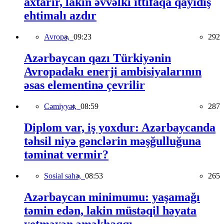
axtarır, lakin əvvəlki ittifaqa qayıdış
ehtimalı azdır
Avropa,
09:23
292
Azərbaycan qazı Türkiyənin
Avropadakı enerji ambisiyalarının
əsas elementinə çevrilir
Cəmiyyət,
08:59
287
Diplom var, iş yoxdur: Azərbaycanda
təhsil niyə gənclərin məşğulluğuna
təminat vermir?
Sosial sahə,
08:53
265
Azərbaycan minimumu: yaşamağı
təmin edən, lakin müstəqil həyata
yetməyən əməkhaqqı