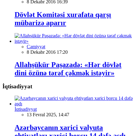
8 Dekabr 2016 16:39
Dövlət Komitəsi xurafata qarşı
mübarizə aparır
Cəmiyyət
8 Dekabr 2016 17:20
Allahşükür Paşazadə: «Hər dövlət
dini özünə tərəf çəkmək istəyir»
İqtisadiyyat
İqtisadiyyat
13 Fevral 2025, 14:47
Azərbaycanın xarici valyuta
ehtiyatları xarici borcu 14 dəfə aşdı