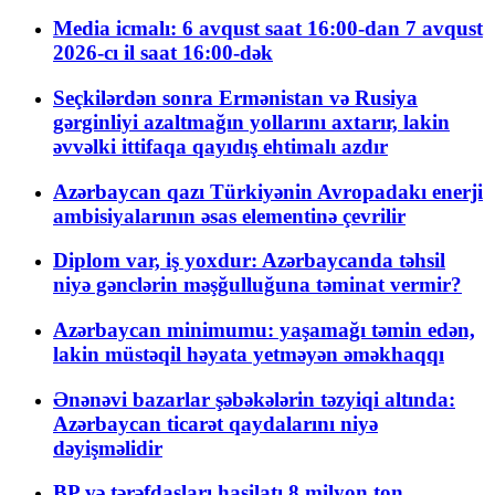
Media icmalı: 6 avqust saat 16:00-dan 7 avqust
2026-cı il saat 16:00-dək
Seçkilərdən sonra Ermənistan və Rusiya
gərginliyi azaltmağın yollarını axtarır, lakin
əvvəlki ittifaqa qayıdış ehtimalı azdır
Azərbaycan qazı Türkiyənin Avropadakı enerji
ambisiyalarının əsas elementinə çevrilir
Diplom var, iş yoxdur: Azərbaycanda təhsil
niyə gənclərin məşğulluğuna təminat vermir?
Azərbaycan minimumu: yaşamağı təmin edən,
lakin müstəqil həyata yetməyən əməkhaqqı
Ənənəvi bazarlar şəbəkələrin təzyiqi altında:
Azərbaycan ticarət qaydalarını niyə
dəyişməlidir
BP və tərəfdaşları hasilatı 8 milyon ton