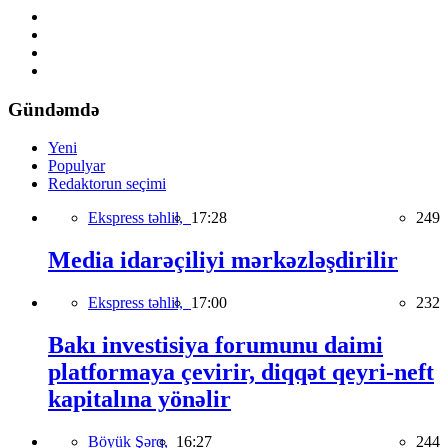
Gündəmdə
Yeni
Populyar
Redaktorun seçimi
Ekspress təhlil,
17:28
249
Media idarəçiliyi mərkəzləşdirilir
Ekspress təhlil,
17:00
232
Bakı investisiya forumunu daimi
platformaya çevirir, diqqət qeyri-neft
kapitalına yönəlir
Böyük Şərq,
16:27
244