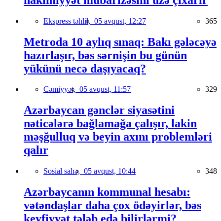
Ekspress təhlil,
05 avqust, 12:27
365
Metroda 10 aylıq sınaq: Bakı gələcəyə
hazırlaşır, bəs sərnişin bu günün
yükünü necə daşıyacaq?
Cəmiyyət,
05 avqust, 11:57
329
Azərbaycan gənclər siyasətini
nəticələrə bağlamağa çalışır, lakin
məşğulluq və beyin axını problemləri
qalır
Sosial sahə,
05 avqust, 10:44
348
Azərbaycanın kommunal hesabı:
vətəndaşlar daha çox ödəyirlər, bəs
keyfiyyət tələb edə bilirlərmi?