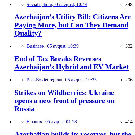
Social sphere,
05 avqust, 10:44
348
Azerbaijan’s Utility Bill: Citizens Are
Paying More, but Can They Demand
Quality?
Business,
05 avqust, 10:39
332
End of Tax Breaks Reverses
Azerbaijan’s Hybrid and EV Market
Post-Soviet region,
05 avqust, 10:35
296
Strikes on Wildberries: Ukraine
opens a new front of pressure on
Russia
Finance,
05 avqust, 01:28
414
Azerbaijan builds its reserves, but the