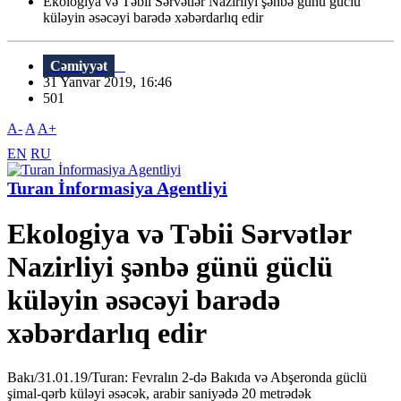
Ekologiya və Təbii Sərvətlər Nazirliyi şənbə günü güclü
küləyin əsəcəyi barədə xəbərdarlıq edir
Cəmiyyət
31 Yanvar 2019, 16:46
501
A-
A
A+
EN
RU
Turan İnformasiya Agentliyi
Ekologiya və Təbii Sərvətlər
Nazirliyi şənbə günü güclü
küləyin əsəcəyi barədə
xəbərdarlıq edir
Bakı/31.01.19/Turan: Fevralın 2-də Bakıda və Abşeronda güclü
şimal-qərb küləyi əsəcək, arabir saniyədə 20 metrədək