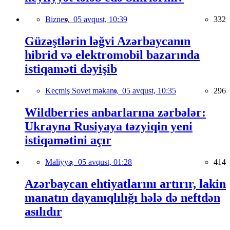
Biznes,
05 avqust, 10:39
332
Güzəştlərin ləğvi Azərbaycanın
hibrid və elektromobil bazarında
istiqaməti dəyişib
Keçmiş Sovet məkanı,
05 avqust, 10:35
296
Wildberries anbarlarına zərbələr:
Ukrayna Rusiyaya təzyiqin yeni
istiqamətini açır
Maliyyə,
05 avqust, 01:28
414
Azərbaycan ehtiyatlarını artırır, lakin
manatın dayanıqlılığı hələ də neftdən
asılıdır