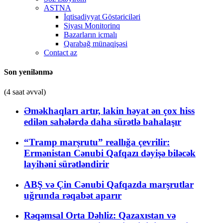
ASTNA
İqtisadiyyat Göstəriciləri
Siyası Monitorinq
Bazarların icmalı
Qarabağ münaqişəsi
Contact az
Son yenilənmə
(4 saat əvvəl)
Əməkhaqları artır, lakin həyat ən çox hiss
edilən sahələrdə daha sürətlə bahalaşır
“Tramp marşrutu” reallığa çevrilir:
Ermənistan Cənubi Qafqazı dəyişə biləcək
layihəni sürətləndirir
ABŞ və Çin Cənubi Qafqazda marşrutlar
uğrunda rəqabət aparır
Rəqəmsal Orta Dəhliz: Qazaxıstan və