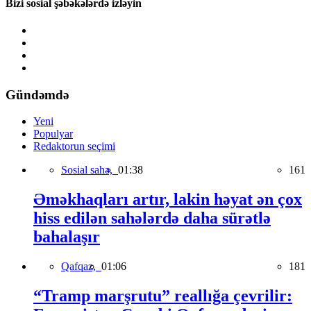
Bizi sosial şəbəkələrdə izləyin
Gündəmdə
Yeni
Populyar
Redaktorun seçimi
Sosial sahə,
01:38
161
Əməkhaqları artır, lakin həyat ən çox
hiss edilən sahələrdə daha sürətlə
bahalaşır
Qafqaz,
01:06
181
“Tramp marşrutu” reallığa çevrilir: