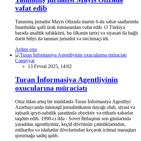
vəfat edib
Tanınmış jurnalist Mayis Əlizadə martın 6-da səhər saatlarında
İstanbulda qəfil ürək tutmasından vəfat edib. O Türkiyə
barədə analitik təfəkkürü, bu ölkənin tarixi və siyasəti ilə bağlı
dərin biliyi ilə tanınan jurnalist və tərcüməçi idi.
Ardını oxu
Cəmiyyət
13 Fevral 2025, 14:02
Turan İnformasiya Agentliyinin
oxucularına müraciətı
Otuz ildən artıq bir müddətdə Turan İnformasiya Agentliyi
Azərbaycanda müstəqil jurnalistikanın dayağı olub, siyasi və
iqtisadi qeyri-sabitlik şəraitində obyektiv və etibarlı xəbərlər
təqdim edib. 1990-cı ildə - Sovet İttifaqının son günlərində
yaradılan agentliyimiz, keçid dövrünün çətinliklərindən,
müharibə və islahatlar dövrlərindən keçərək ictimai maraqları
qorumağa sadiq qalıb.