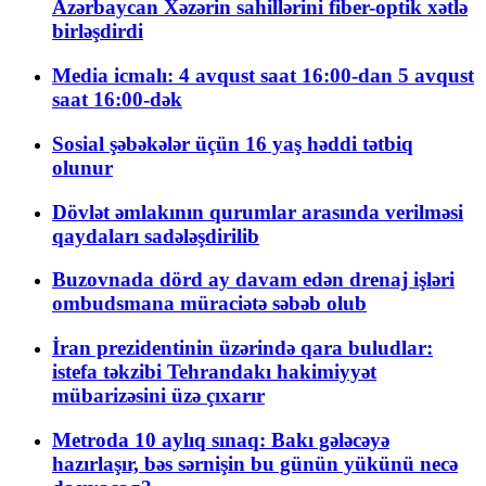
Azərbaycan Xəzərin sahillərini fiber-optik xətlə
birləşdirdi
Media icmalı: 4 avqust saat 16:00-dan 5 avqust
saat 16:00-dək
Sosial şəbəkələr üçün 16 yaş həddi tətbiq
olunur
Dövlət əmlakının qurumlar arasında verilməsi
qaydaları sadələşdirilib
Buzovnada dörd ay davam edən drenaj işləri
ombudsmana müraciətə səbəb olub
İran prezidentinin üzərində qara buludlar:
istefa təkzibi Tehrandakı hakimiyyət
mübarizəsini üzə çıxarır
Metroda 10 aylıq sınaq: Bakı gələcəyə
hazırlaşır, bəs sərnişin bu günün yükünü necə