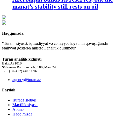
manat’s stability still rests on oil
Haqqımızda
“Turan” siyasət, iqtisadiyyat və cəmiyyət həyatının qovuşuğunda
fəaliyyət göstərən müstəqil analitik qurumdur.
Turan analitik xidməti
Bakı, AZ1010
Süleyman Rəhimov küç.,186, Mən. 24
Tel.: (+99412) 440 11 96
agency@turan.az
Faydalı
İstifadə şərtləri
Məxfilik siyasti
Abunə
Haqqımızda