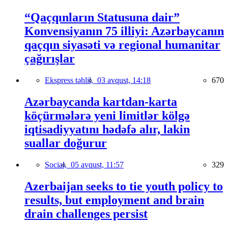
“Qaçqınların Statusuna dair”
Konvensiyanın 75 illiyi: Azərbaycanın
qaçqın siyasəti və regional humanitar
çağırışlar
Ekspress təhlil,
03 avqust, 14:18
670
Azərbaycanda kartdan-karta
köçürmələrə yeni limitlər kölgə
iqtisadiyyatını hədəfə alır, lakin
suallar doğurur
Social,
05 avqust, 11:57
329
Azerbaijan seeks to tie youth policy to
results, but employment and brain
drain challenges persist