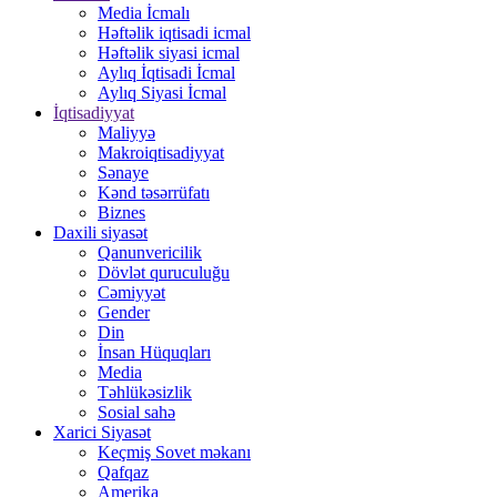
Media İcmalı
Həftəlik iqtisadi icmal
Həftəlik siyasi icmal
Aylıq İqtisadi İcmal
Aylıq Siyasi İcmal
İqtisadiyyat
Maliyyə
Makroiqtisadiyyat
Sənaye
Kənd təsərrüfatı
Biznes
Daxili siyasət
Qanunvericilik
Dövlət quruculuğu
Cəmiyyət
Gender
Din
İnsan Hüquqları
Media
Təhlükəsizlik
Sosial sahə
Xarici Siyasət
Keçmiş Sovet məkanı
Qafqaz
Amerika