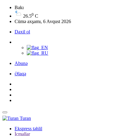
Bakı
0
26.5
C
Cümə axşamı, 6 Avqust 2026
Daxil ol
Abunə
Əlaqə
Turan
Ekspress təhlil
İcmallar