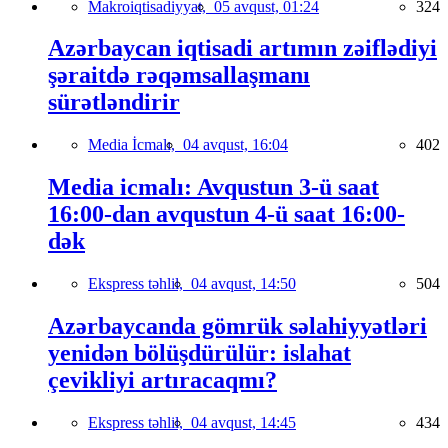
Makroiqtisadiyyat,
05 avqust, 01:24
324
Azərbaycan iqtisadi artımın zəiflədiyi
şəraitdə rəqəmsallaşmanı
sürətləndirir
Media İcmalı,
04 avqust, 16:04
402
Media icmalı: Avqustun 3-ü saat
16:00-dan avqustun 4-ü saat 16:00-
dək
Ekspress təhlil,
04 avqust, 14:50
504
Azərbaycanda gömrük səlahiyyətləri
yenidən bölüşdürülür: islahat
çevikliyi artıracaqmı?
Ekspress təhlil,
04 avqust, 14:45
434