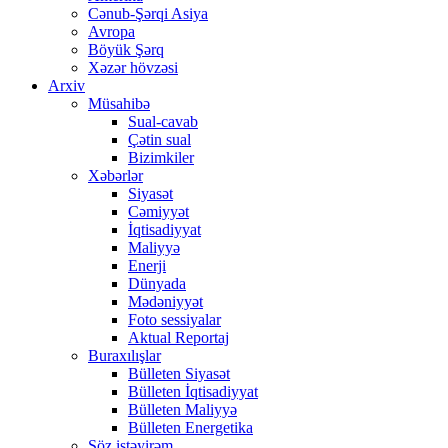
Cənub-Şərqi Asiya
Avropa
Böyük Şərq
Xəzər hövzəsi
Arxiv
Müsahibə
Sual-cavab
Çətin sual
Bizimkiler
Xəbərlər
Siyasət
Cəmiyyət
İqtisadiyyat
Maliyyə
Enerji
Dünyada
Mədəniyyət
Foto sessiyalar
Aktual Reportaj
Buraxılışlar
Bülleten Siyasət
Bülleten İqtisadiyyat
Bülleten Maliyyə
Bülleten Energetika
Söz istəyirəm