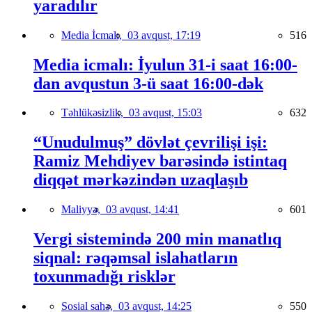
yaradılır
Media İcmalı,
03 avqust, 17:19
516
Media icmalı: İyulun 31-i saat 16:00-
dan avqustun 3-ü saat 16:00-dək
Təhlükəsizlik,
03 avqust, 15:03
632
“Unudulmuş” dövlət çevrilişi işi:
Ramiz Mehdiyev barəsində istintaq
diqqət mərkəzindən uzaqlaşıb
Maliyyə,
03 avqust, 14:41
601
Vergi sistemində 200 min manatlıq
siqnal: rəqəmsal islahatların
toxunmadığı risklər
Sosial sahə,
03 avqust, 14:25
550