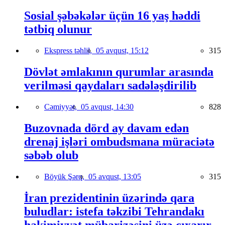
Sosial şəbəkələr üçün 16 yaş həddi
tətbiq olunur
Ekspress təhlil,
05 avqust, 15:12
315
Dövlət əmlakının qurumlar arasında
verilməsi qaydaları sadələşdirilib
Cəmiyyət,
05 avqust, 14:30
828
Buzovnada dörd ay davam edən
drenaj işləri ombudsmana müraciətə
səbəb olub
Böyük Şərq,
05 avqust, 13:05
315
İran prezidentinin üzərində qara
buludlar: istefa təkzibi Tehrandakı
hakimiyyət mübarizəsini üzə çıxarır