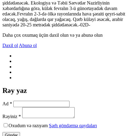
şiddətlənəcək. Ekologiya və Təbii Sərvətlər Nazirliyinin
xəbərdarlığına görə, külək fevralın 3-ü günortayadək davam
edəcək.Fevralın 2-3-də ölkə rayonlarında hava şəraiti qeyri-sabit
olacaq, yağış, dağlarda qar yağacaq. Qərb küləyi əsəcək, arabir
saniyədə 20-25 metrədək şiddətlənəcək.-02D-
Daha çox oxumaq üçün daxil olun və ya abunə olun
Daxil ol
Abunə ol
Rəy yaz
Ad *
Rəyiniz *
Oxudum və razıyam
Şərh göndərmə qaydaları
Göndər