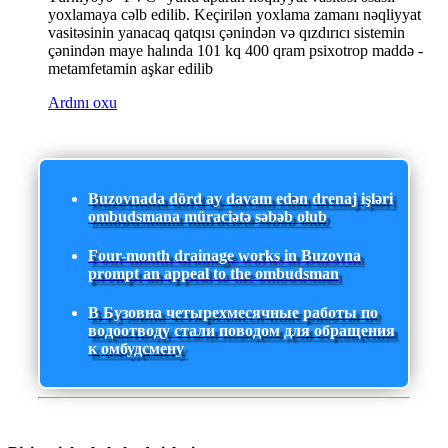
yoxlamaya cəlb edilib. Keçirilən yoxlama zamanı nəqliyyat
vasitəsinin yanacaq qatqısı çənindən və qızdırıcı sistemin
çənindən maye halında 101 kq 400 qram psixotrop maddə -
metamfetamin aşkar edilib
Ardını oxu
Buzovnada dörd ay davam edən drenaj işləri
ombudsmana müraciətə səbəb olub
Four-month drainage works in Buzovna
prompt an appeal to the ombudsman
В Бузовна четырехмесячные работы по
водоотводу стали поводом для обращения
к омбудсмену