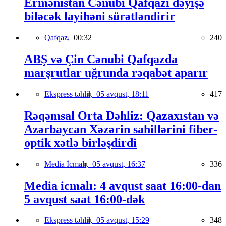
Ermənistan Cənubi Qafqazı dəyişə
biləcək layihəni sürətləndirir
Qafqaz,
00:32
240
ABŞ və Çin Cənubi Qafqazda
marşrutlar uğrunda rəqabət aparır
Ekspress təhlil,
05 avqust, 18:11
417
Rəqəmsal Orta Dəhliz: Qazaxıstan və
Azərbaycan Xəzərin sahillərini fiber-
optik xətlə birləşdirdi
Media İcmalı,
05 avqust, 16:37
336
Media icmalı: 4 avqust saat 16:00-dan
5 avqust saat 16:00-dək
Ekspress təhlil,
05 avqust, 15:29
348