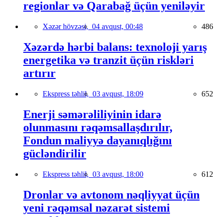
regionlar və Qarabağ üçün yeniləyir
Xəzər hövzəsi,
04 avqust, 00:48
486
Xəzərdə hərbi balans: texnoloji yarış
energetika və tranzit üçün riskləri
artırır
Ekspress təhlil,
03 avqust, 18:09
652
Enerji səmərəliliyinin idarə
olunmasını rəqəmsallaşdırılır,
Fondun maliyyə dayanıqlığını
gücləndirilir
Ekspress təhlil,
03 avqust, 18:00
612
Dronlar və avtonom nəqliyyat üçün
yeni rəqəmsal nəzarət sistemi