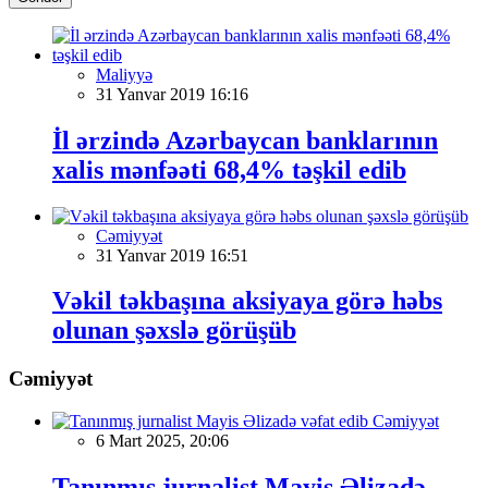
Maliyyə
31 Yanvar 2019 16:16
İl ərzində Azərbaycan banklarının
xalis mənfəəti 68,4% təşkil edib
Cəmiyyət
31 Yanvar 2019 16:51
Vəkil təkbaşına aksiyaya görə həbs
olunan şəxslə görüşüb
Cəmiyyət
Cəmiyyət
6 Mart 2025, 20:06
Tanınmış jurnalist Mayis Əlizadə