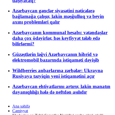
daşıyacaq?
Azərbaycan gənclər siyasətini nəticələrə
bağlamağa çalışır, lakin məşğulluq və beyin
axını problemləri qalır
Azərbaycanın kommunal hesabı: vətəndaşlar
daha çox ödəyirlər, bəs keyfiyyət tələb edə
bilirlərmi?
Güzəştlərin ləğvi Azərbaycanın hibrid və
elektromobil bazarında istiqaməti dəyişib
Wildberries anbarlarına zərbələr: Ukrayna
Rusiyaya təzyiqin yeni istiqamətini açır
Azərbaycan ehtiyatlarını artırır, lakin manatın
dayanıqlılığı hələ də neftdən asılıdır
Ana səhifə
Cəmiyyət