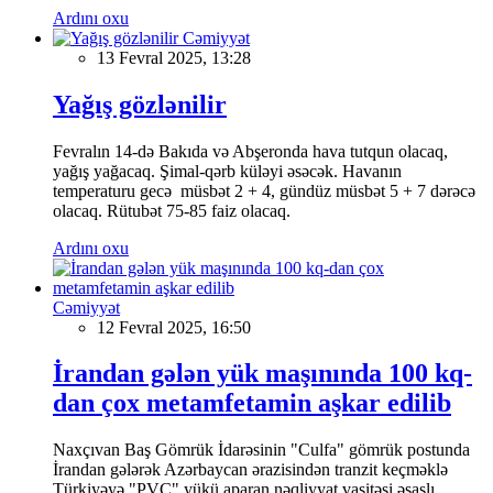
Ardını oxu
Cəmiyyət
13 Fevral 2025, 13:28
Yağış gözlənilir
Fevralın 14-də Bakıda və Abşeronda hava tutqun olacaq,
yağış yağacaq. Şimal-qərb küləyi əsəcək. Havanın
temperaturu gecə müsbət 2 + 4, gündüz müsbət 5 + 7 dərəcə
olacaq. Rütubət 75-85 faiz olacaq.
Ardını oxu
Cəmiyyət
12 Fevral 2025, 16:50
İrandan gələn yük maşınında 100 kq-
dan çox metamfetamin aşkar edilib
Naxçıvan Baş Gömrük İdarəsinin "Culfa" gömrük postunda
İrandan gələrək Azərbaycan ərazisindən tranzit keçməklə
Türkiyəyə "PVC" yükü aparan nəqliyyat vasitəsi əsaslı