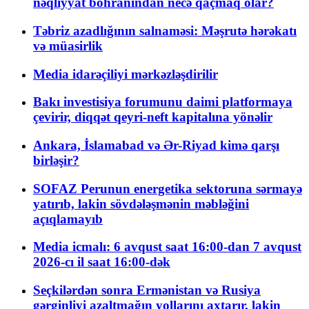
nəqliyyat böhranından necə qaçmaq olar?
Təbriz azadlığının salnaməsi: Məşrutə hərəkatı
və müasirlik
Media idarəçiliyi mərkəzləşdirilir
Bakı investisiya forumunu daimi platformaya
çevirir, diqqət qeyri-neft kapitalına yönəlir
Ankara, İslamabad və Ər-Riyad kimə qarşı
birləşir?
SOFAZ Perunun energetika sektoruna sərmayə
yatırıb, lakin sövdələşmənin məbləğini
açıqlamayıb
Media icmalı: 6 avqust saat 16:00-dan 7 avqust
2026-cı il saat 16:00-dək
Seçkilərdən sonra Ermənistan və Rusiya
gərginliyi azaltmağın yollarını axtarır, lakin