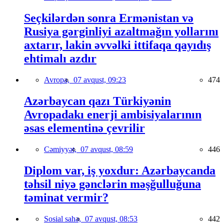
Seçkilərdən sonra Ermənistan və
Rusiya gərginliyi azaltmağın yollarını
axtarır, lakin əvvəlki ittifaqa qayıdış
ehtimalı azdır
Avropa,
07 avqust, 09:23
474
Azərbaycan qazı Türkiyənin
Avropadakı enerji ambisiyalarının
əsas elementinə çevrilir
Cəmiyyət,
07 avqust, 08:59
446
Diplom var, iş yoxdur: Azərbaycanda
təhsil niyə gənclərin məşğulluğuna
təminat vermir?
Sosial sahə,
07 avqust, 08:53
442