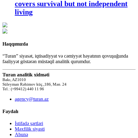
covers survival but not independent
living
Haqqımızda
“Turan” siyasət, iqtisadiyyat və cəmiyyət həyatının qovuşuğunda
fəaliyyət göstərən müstəqil analitik qurumdur.
Turan analitik xidməti
Bakı, AZ1010
Süleyman Rəhimov küç.,186, Mən. 24
Tel.: (+99412) 440 11 96
agency@turan.az
Faydalı
İstifadə şərtləri
Məxfilik siyasti
Abunə