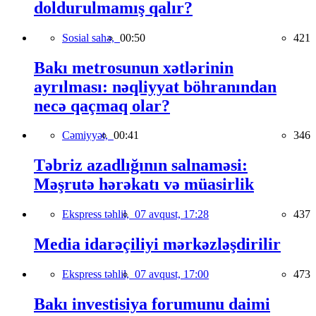
doldurulmamış qalır?
Sosial sahə,
00:50
421
Bakı metrosunun xətlərinin
ayrılması: nəqliyyat böhranından
necə qaçmaq olar?
Cəmiyyət,
00:41
346
Təbriz azadlığının salnaməsi:
Məşrutə hərəkatı və müasirlik
Ekspress təhlil,
07 avqust, 17:28
437
Media idarəçiliyi mərkəzləşdirilir
Ekspress təhlil,
07 avqust, 17:00
473
Bakı investisiya forumunu daimi