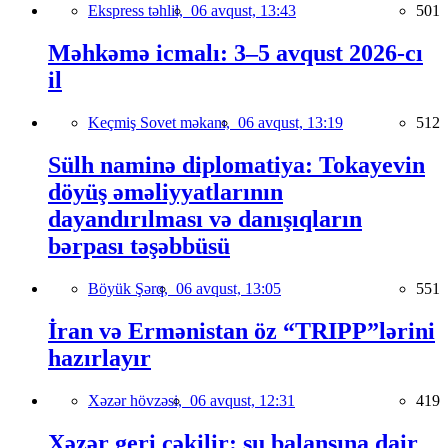
Ekspress təhlil,
06 avqust, 13:43
501
Məhkəmə icmalı: 3–5 avqust 2026-cı
il
Keçmiş Sovet məkanı,
06 avqust, 13:19
512
Sülh naminə diplomatiya: Tokayevin
döyüş əməliyyatlarının
dayandırılması və danışıqların
bərpası təşəbbüsü
Böyük Şərq,
06 avqust, 13:05
551
İran və Ermənistan öz “TRIPP”lərini
hazırlayır
Xəzər hövzəsi,
06 avqust, 12:31
419
Xəzər geri çəkilir: su balansına dair