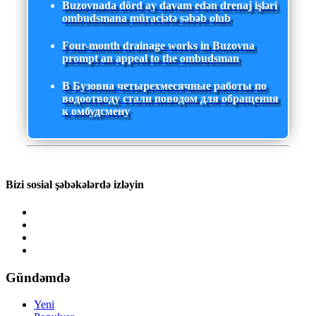
Buzovnada dörd ay davam edən drenaj işləri
ombudsmana müraciətə səbəb olub
Four-month drainage works in Buzovna
prompt an appeal to the ombudsman
В Бузовна четырехмесячные работы по
водоотводу стали поводом для обращения
к омбудсмену
Bizi sosial şəbəkələrdə izləyin
Gündəmdə
Yeni