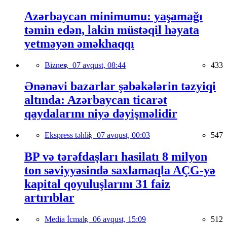
Azərbaycan minimumu: yaşamağı
təmin edən, lakin müstəqil həyata
yetməyən əməkhaqqı
Biznes,
07 avqust, 08:44
433
Ənənəvi bazarlar şəbəkələrin təzyiqi
altında: Azərbaycan ticarət
qaydalarını niyə dəyişməlidir
Ekspress təhlil,
07 avqust, 00:03
547
BP və tərəfdaşları hasilatı 8 milyon
ton səviyyəsində saxlamaqla AÇG-yə
kapital qoyuluşlarını 31 faiz
artırıblar
Media İcmalı,
06 avqust, 15:09
512