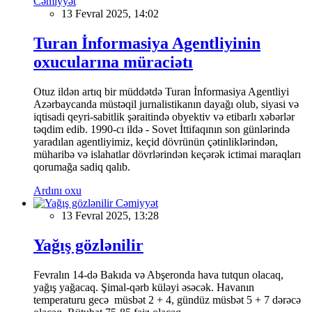
Cəmiyyət
13 Fevral 2025, 14:02
Turan İnformasiya Agentliyinin
oxucularına müraciətı
Otuz ildən artıq bir müddətdə Turan İnformasiya Agentliyi
Azərbaycanda müstəqil jurnalistikanın dayağı olub, siyasi və
iqtisadi qeyri-sabitlik şəraitində obyektiv və etibarlı xəbərlər
təqdim edib. 1990-cı ildə - Sovet İttifaqının son günlərində
yaradılan agentliyimiz, keçid dövrünün çətinliklərindən,
müharibə və islahatlar dövrlərindən keçərək ictimai maraqları
qorumağa sadiq qalıb.
Ardını oxu
Cəmiyyət
13 Fevral 2025, 13:28
Yağış gözlənilir
Fevralın 14-də Bakıda və Abşeronda hava tutqun olacaq,
yağış yağacaq. Şimal-qərb küləyi əsəcək. Havanın
temperaturu gecə müsbət 2 + 4, gündüz müsbət 5 + 7 dərəcə