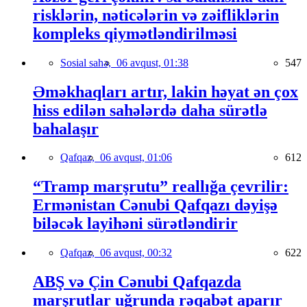
risklərin, nəticələrin və zəifliklərin
kompleks qiymətləndirilməsi
Sosial sahə,
06 avqust, 01:38
547
Əməkhaqları artır, lakin həyat ən çox
hiss edilən sahələrdə daha sürətlə
bahalaşır
Qafqaz,
06 avqust, 01:06
612
“Tramp marşrutu” reallığa çevrilir:
Ermənistan Cənubi Qafqazı dəyişə
biləcək layihəni sürətləndirir
Qafqaz,
06 avqust, 00:32
622
ABŞ və Çin Cənubi Qafqazda
marşrutlar uğrunda rəqabət aparır