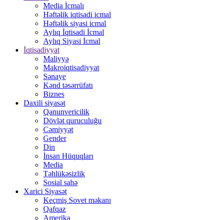
Media İcmalı
Həftəlik iqtisadi icmal
Həftəlik siyasi icmal
Aylıq İqtisadi İcmal
Aylıq Siyasi İcmal
İqtisadiyyat
Maliyyə
Makroiqtisadiyyat
Sənaye
Kənd təsərrüfatı
Biznes
Daxili siyasət
Qanunvericilik
Dövlət quruculuğu
Cəmiyyət
Gender
Din
İnsan Hüquqları
Media
Təhlükəsizlik
Sosial sahə
Xarici Siyasət
Keçmiş Sovet məkanı
Qafqaz
Amerika