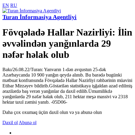
EN
RU
Turan İnformasiya Agentliyi
Fövqəladə Hallar Nazirliyi: İlin
əvvəlindən yanğınlarda 29
nəfər həlak olub
Bakı/26.08.22/Turan: Yanvarın 1-dən avqustun 25-dək
Azərbaycanda 10 900 yanğın qeydə alınıb. Bu barədə bugünki
mətbuat konfransında Fövqəladə Hallar Nazirliyi rəhbərinin müavini
Etibar Mirzəyev bildirib.Göstərilən statistikaya işğaldan azad edilmiş
ərazilərdə baş verən yanğınlar da daxil edilib.Ümumilikdə
yanğınlarda 29 nəfər həlak olub, 211 hektar meşə massivi və 2318
hektar taxıl zəmisi yanıb. -05D06-
Daha çox oxumaq üçün daxil olun və ya abunə olun
Daxil ol
Abunə ol