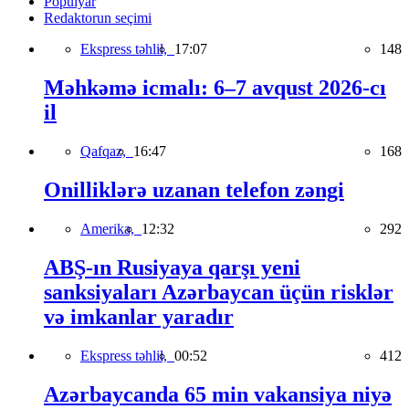
Populyar
Redaktorun seçimi
Ekspress təhlil,
17:07
148
Məhkəmə icmalı: 6–7 avqust 2026-cı
il
Qafqaz,
16:47
168
Onilliklərə uzanan telefon zəngi
Amerika,
12:32
292
ABŞ-ın Rusiyaya qarşı yeni
sanksiyaları Azərbaycan üçün risklər
və imkanlar yaradır
Ekspress təhlil,
00:52
412
Azərbaycanda 65 min vakansiya niyə