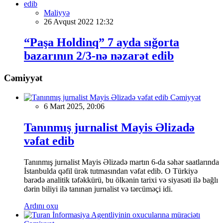
Maliyyə
26 Avqust 2022 12:32
“Paşa Holdinq” 7 ayda sığorta
bazarının 2/3-nə nəzarət edib
Cəmiyyət
Cəmiyyət
6 Mart 2025, 20:06
Tanınmış jurnalist Mayis Əlizadə
vəfat edib
Tanınmış jurnalist Mayis Əlizadə martın 6-da səhər saatlarında
İstanbulda qəfil ürək tutmasından vəfat edib. O Türkiyə
barədə analitik təfəkkürü, bu ölkənin tarixi və siyasəti ilə bağlı
dərin biliyi ilə tanınan jurnalist və tərcüməçi idi.
Ardını oxu