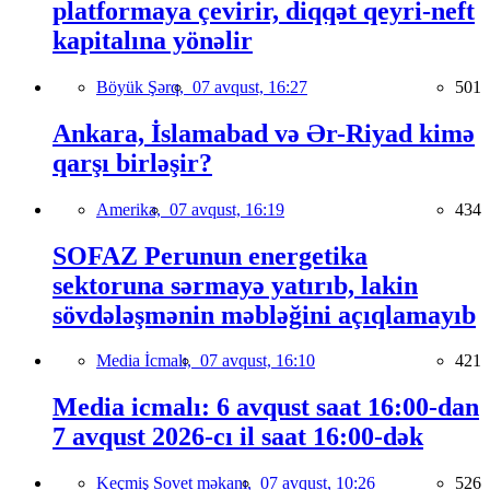
platformaya çevirir, diqqət qeyri-neft
kapitalına yönəlir
Böyük Şərq,
07 avqust, 16:27
501
Ankara, İslamabad və Ər-Riyad kimə
qarşı birləşir?
Amerika,
07 avqust, 16:19
434
SOFAZ Perunun energetika
sektoruna sərmayə yatırıb, lakin
sövdələşmənin məbləğini açıqlamayıb
Media İcmalı,
07 avqust, 16:10
421
Media icmalı: 6 avqust saat 16:00-dan
7 avqust 2026-cı il saat 16:00-dək
Keçmiş Sovet məkanı,
07 avqust, 10:26
526