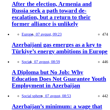
After the election, Armenia and
Russia seek a path toward de-
escalation, but a return to their
former alliance is unlikely
Europe,
07 avqust, 09:23
474
Azerbaijani gas emerges as a key to
Türkiye’s energy ambitions in Europe
Social,
07 avqust, 08:59
446
A Diploma but No Job: Why
Education Does Not Guarantee Youth
Employment in Azerbaijan
Social sphere,
07 avqust, 08:53
442
Azerbaijan’s minimum: a wage that