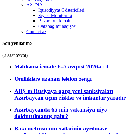
ASTNA
İqtisadiyyat Göstəriciləri
Siyası Monitorinq
Bazarların icmalı
Qarabağ münaqişəsi
Contact az
Son yenilənmə
(2 saat əvvəl)
Məhkəmə icmalı: 6–7 avqust 2026-cı il
Onilliklərə uzanan telefon zəngi
ABŞ-ın Rusiyaya qarşı yeni sanksiyaları
Azərbaycan üçün risklər və imkanlar yaradır
Azərbaycanda 65 min vakansiya niyə
doldurulmamış qalır?
Bakı metrosunun xətlərinin ayrılması: