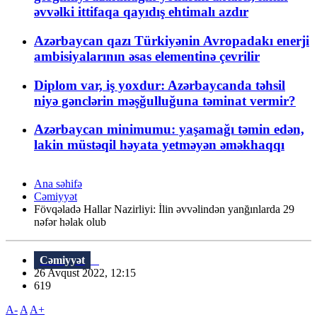
əvvəlki ittifaqa qayıdış ehtimalı azdır
Azərbaycan qazı Türkiyənin Avropadakı enerji
ambisiyalarının əsas elementinə çevrilir
Diplom var, iş yoxdur: Azərbaycanda təhsil
niyə gənclərin məşğulluğuna təminat vermir?
Azərbaycan minimumu: yaşamağı təmin edən,
lakin müstəqil həyata yetməyən əməkhaqqı
Ana səhifə
Cəmiyyət
Fövqəladə Hallar Nazirliyi: İlin əvvəlindən yanğınlarda 29
nəfər həlak olub
Cəmiyyət
26 Avqust 2022, 12:15
619
A-
A
A+