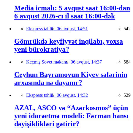
Media icmalı: 5 avqust saat 16:00-dan
6 avqust 2026-cı il saat 16:00-dək
Ekspress təhlil,
06 avqust, 14:51
542
Gömrükdə keyfiyyət inqilabı, yoxsa
yeni bürokratiya?
Keçmiş Sovet məkanı,
06 avqust, 14:37
584
Ceyhun Bayramovun Kiyev səfərinin
arxasında nə dayanır?
Ekspress təhlil,
06 avqust, 14:32
529
AZAL, ASCO və “Azərkosmos” üçün
yeni idarəetmə modeli: Fərman hansı
dəyişiklikləri gətirir?