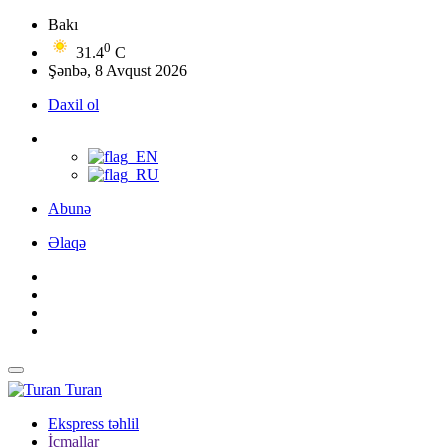
Bakı
0
31.4
C
Şənbə, 8 Avqust 2026
Daxil ol
Abunə
Əlaqə
Turan
Ekspress təhlil
İcmallar