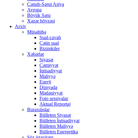
Cənub-Şərqi Asiya
Avropa
Böyük Şərq
Xəzər hövzəsi
Arxiv
Müsahibə
Sual-cavab
Çətin sual
Bizimkiler
Xəbərlər
Siyasət
Cəmiyyət
İqtisadiyyat
Maliyyə
Enerji
Dünyada
Mədəniyyət
Foto sessiyalar
Aktual Reportaj
Buraxılışlar
Bülleten Siyasət
Bülleten İqtisadiyyat
Bülleten Maliyyə
Bülleten Energetika
Söz istəyirəm