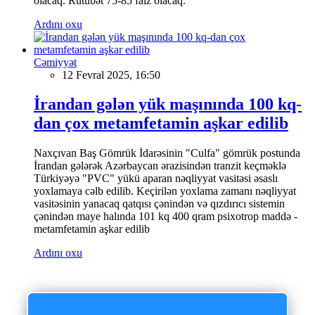
olacaq. Rütubət 75-85 faiz olacaq.
Ardını oxu
Cəmiyyət
12 Fevral 2025, 16:50
İrandan gələn yük maşınında 100 kq-
dan çox metamfetamin aşkar edilib
Naxçıvan Baş Gömrük İdarəsinin "Culfa" gömrük postunda
İrandan gələrək Azərbaycan ərazisindən tranzit keçməklə
Türkiyəyə "PVC" yükü aparan nəqliyyat vasitəsi əsaslı
yoxlamaya cəlb edilib. Keçirilən yoxlama zamanı nəqliyyat
vasitəsinin yanacaq qatqısı çənindən və qızdırıcı sistemin
çənindən maye halında 101 kq 400 qram psixotrop maddə -
metamfetamin aşkar edilib
Ardını oxu