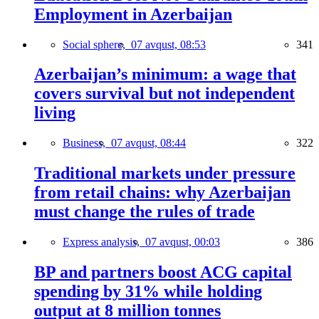
Employment in Azerbaijan
Social sphere,
07 avqust, 08:53
341
Azerbaijan’s minimum: a wage that
covers survival but not independent
living
Business,
07 avqust, 08:44
322
Traditional markets under pressure
from retail chains: why Azerbaijan
must change the rules of trade
Express analysis,
07 avqust, 00:03
386
BP and partners boost ACG capital
spending by 31% while holding
output at 8 million tonnes