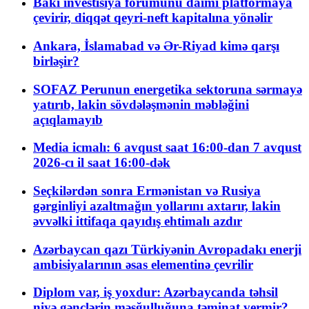
Bakı investisiya forumunu daimi platformaya
çevirir, diqqət qeyri-neft kapitalına yönəlir
Ankara, İslamabad və Ər-Riyad kimə qarşı
birləşir?
SOFAZ Perunun energetika sektoruna sərmayə
yatırıb, lakin sövdələşmənin məbləğini
açıqlamayıb
Media icmalı: 6 avqust saat 16:00-dan 7 avqust
2026-cı il saat 16:00-dək
Seçkilərdən sonra Ermənistan və Rusiya
gərginliyi azaltmağın yollarını axtarır, lakin
əvvəlki ittifaqa qayıdış ehtimalı azdır
Azərbaycan qazı Türkiyənin Avropadakı enerji
ambisiyalarının əsas elementinə çevrilir
Diplom var, iş yoxdur: Azərbaycanda təhsil
niyə gənclərin məşğulluğuna təminat vermir?