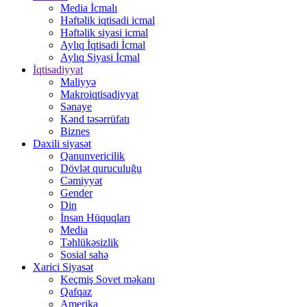
Media İcmalı
Həftəlik iqtisadi icmal
Həftəlik siyasi icmal
Aylıq İqtisadi İcmal
Aylıq Siyasi İcmal
İqtisadiyyat
Maliyyə
Makroiqtisadiyyat
Sənaye
Kənd təsərrüfatı
Biznes
Daxili siyasət
Qanunvericilik
Dövlət quruculuğu
Cəmiyyət
Gender
Din
İnsan Hüquqları
Media
Təhlükəsizlik
Sosial sahə
Xarici Siyasət
Keçmiş Sovet məkanı
Qafqaz
Amerika