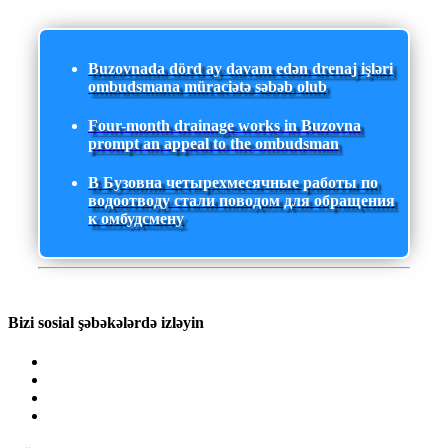
Buzovnada dörd ay davam edən drenaj işləri
ombudsmana müraciətə səbəb olub
Four-month drainage works in Buzovna
prompt an appeal to the ombudsman
В Бузовна четырехмесячные работы по
водоотводу стали поводом для обращения
к омбудсмену
Bizi sosial şəbəkələrdə izləyin