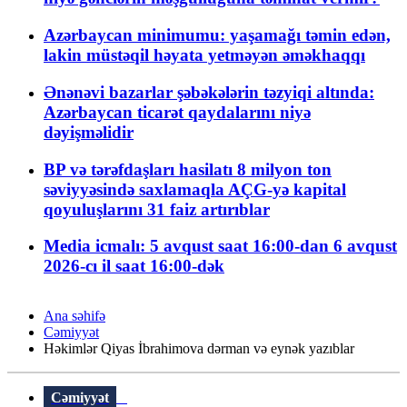
Azərbaycan minimumu: yaşamağı təmin edən,
lakin müstəqil həyata yetməyən əməkhaqqı
Ənənəvi bazarlar şəbəkələrin təzyiqi altında:
Azərbaycan ticarət qaydalarını niyə
dəyişməlidir
BP və tərəfdaşları hasilatı 8 milyon ton
səviyyəsində saxlamaqla AÇG-yə kapital
qoyuluşlarını 31 faiz artırıblar
Media icmalı: 5 avqust saat 16:00-dan 6 avqust
2026-cı il saat 16:00-dək
Ana səhifə
Cəmiyyət
Həkimlər Qiyas İbrahimova dərman və eynək yazıblar
Cəmiyyət