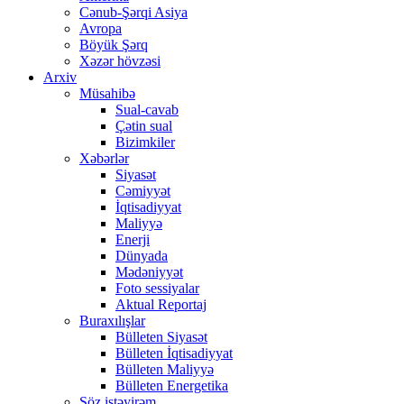
Cənub-Şərqi Asiya
Avropa
Böyük Şərq
Xəzər hövzəsi
Arxiv
Müsahibə
Sual-cavab
Çətin sual
Bizimkiler
Xəbərlər
Siyasət
Cəmiyyət
İqtisadiyyat
Maliyyə
Enerji
Dünyada
Mədəniyyət
Foto sessiyalar
Aktual Reportaj
Buraxılışlar
Bülleten Siyasət
Bülleten İqtisadiyyat
Bülleten Maliyyə
Bülleten Energetika
Söz istəyirəm