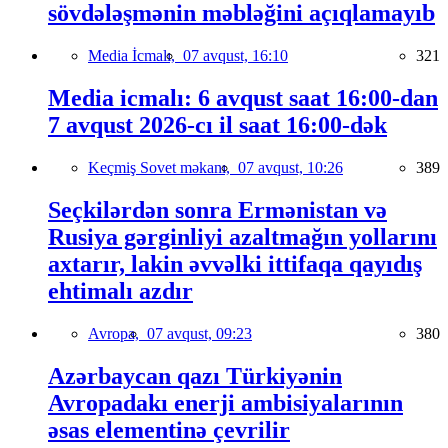
sövdələşmənin məbləğini açıqlamayıb
Media İcmalı,
07 avqust, 16:10
321
Media icmalı: 6 avqust saat 16:00-dan
7 avqust 2026-cı il saat 16:00-dək
Keçmiş Sovet məkanı,
07 avqust, 10:26
389
Seçkilərdən sonra Ermənistan və
Rusiya gərginliyi azaltmağın yollarını
axtarır, lakin əvvəlki ittifaqa qayıdış
ehtimalı azdır
Avropa,
07 avqust, 09:23
380
Azərbaycan qazı Türkiyənin
Avropadakı enerji ambisiyalarının
əsas elementinə çevrilir