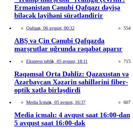
Ermənistan Cənubi Qafqazı dəyişə
biləcək layihəni sürətləndirir
Qafqaz,
06 avqust, 00:32
554
ABŞ və Çin Cənubi Qafqazda
marşrutlar uğrunda rəqabət aparır
Ekspress təhlil,
05 avqust, 18:11
715
Rəqəmsal Orta Dəhliz: Qazaxıstan və
Azərbaycan Xəzərin sahillərini fiber-
optik xətlə birləşdirdi
Media İcmalı,
05 avqust, 16:37
607
Media icmalı: 4 avqust saat 16:00-dan
5 avqust saat 16:00-dək