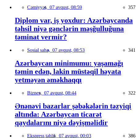
Cəmiyyət,
07 avqust, 08:59
357
Diplom var, iş yoxdur: Azərbaycanda
təhsil niyə gənclərin məşğulluğuna
təminat vermir?
Sosial sahə,
07 avqust, 08:53
341
Azərbaycan minimumu: yaşamağı
təmin edən, lakin müstəqil həyata
yetməyən əməkhaqqı
Biznes,
07 avqust, 08:44
322
Ənənəvi bazarlar şəbəkələrin təzyiqi
altında: Azərbaycan ticarət
qaydalarını niyə dəyişməlidir
Ekspress təhlil,
07 avqust, 00:03
386