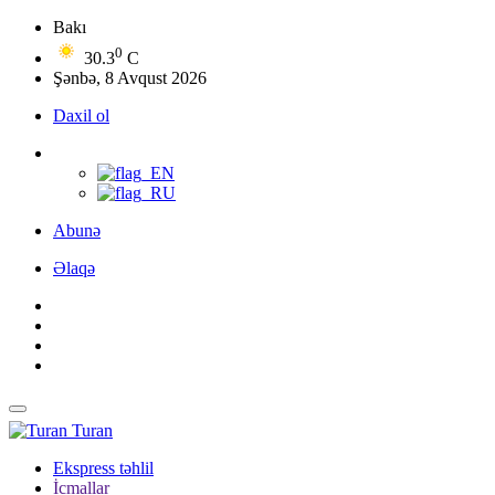
Bakı
0
30.3
C
Şənbə, 8 Avqust 2026
Daxil ol
Abunə
Əlaqə
Turan
Ekspress təhlil
İcmallar