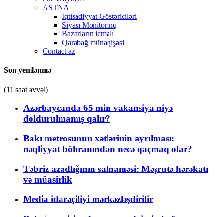
ASTNA
İqtisadiyyat Göstəriciləri
Siyası Monitorinq
Bazarların icmalı
Qarabağ münaqişəsi
Contact az
Son yenilənmə
(11 saat əvvəl)
Azərbaycanda 65 min vakansiya niyə
doldurulmamış qalır?
Bakı metrosunun xətlərinin ayrılması:
nəqliyyat böhranından necə qaçmaq olar?
Təbriz azadlığının salnaməsi: Məşrutə hərəkatı
və müasirlik
Media idarəçiliyi mərkəzləşdirilir