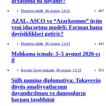
arxasında nə dayanır?
Ekspress təhlil,
06 avqust, 14:32
467
AZAL, ASCO və “Azərkosmos” üçün
yeni idarəetmə modeli: Fərman hansı
dəyişiklikləri gətirir?
Ekspress təhlil,
06 avqust, 13:43
441
Məhkəmə icmalı: 3–5 avqust 2026-cı
il
Keçmiş Sovet məkanı,
06 avqust, 13:19
451
Sülh naminə diplomatiya: Tokayevin
döyüş əməliyyatlarının
dayandırılması və danışıqların
bərpası təşəbbüsü