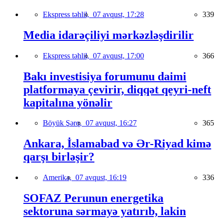
Ekspress təhlil,
07 avqust, 17:28
339
Media idarəçiliyi mərkəzləşdirilir
Ekspress təhlil,
07 avqust, 17:00
366
Bakı investisiya forumunu daimi
platformaya çevirir, diqqət qeyri-neft
kapitalına yönəlir
Böyük Şərq,
07 avqust, 16:27
365
Ankara, İslamabad və Ər-Riyad kimə
qarşı birləşir?
Amerika,
07 avqust, 16:19
336
SOFAZ Perunun energetika
sektoruna sərmayə yatırıb, lakin