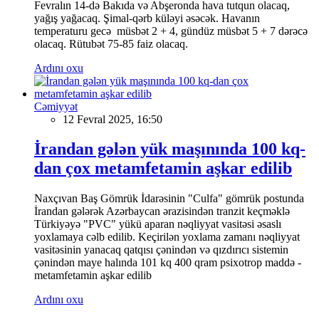
Fevralın 14-də Bakıda və Abşeronda hava tutqun olacaq,
yağış yağacaq. Şimal-qərb küləyi əsəcək. Havanın
temperaturu gecə müsbət 2 + 4, gündüz müsbət 5 + 7 dərəcə
olacaq. Rütubət 75-85 faiz olacaq.
Ardını oxu
Cəmiyyət
12 Fevral 2025, 16:50
İrandan gələn yük maşınında 100 kq-
dan çox metamfetamin aşkar edilib
Naxçıvan Baş Gömrük İdarəsinin "Culfa" gömrük postunda
İrandan gələrək Azərbaycan ərazisindən tranzit keçməklə
Türkiyəyə "PVC" yükü aparan nəqliyyat vasitəsi əsaslı
yoxlamaya cəlb edilib. Keçirilən yoxlama zamanı nəqliyyat
vasitəsinin yanacaq qatqısı çənindən və qızdırıcı sistemin
çənindən maye halında 101 kq 400 qram psixotrop maddə -
metamfetamin aşkar edilib
Ardını oxu