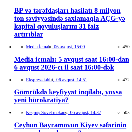
BP və tərəfdaşları hasilatı 8 milyon
ton səviyyəsində saxlamaqla AÇG-yə
kapital qoyuluşlarını 31 faiz
artırıblar
Media İcmalı,
06 avqust, 15:09
450
Media icmalı: 5 avqust saat 16:00-dan
6 avqust 2026-cı il saat 16:00-dək
Ekspress təhlil,
06 avqust, 14:51
472
Gömrükdə keyfiyyət inqilabı, yoxsa
yeni bürokratiya?
Keçmiş Sovet məkanı,
06 avqust, 14:37
503
Ceyhun Bayramovun Kiyev səfərinin