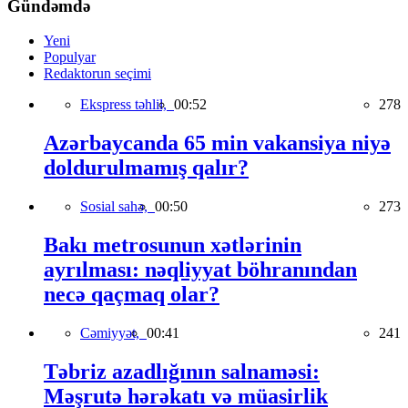
Gündəmdə
Yeni
Populyar
Redaktorun seçimi
Ekspress təhlil,
00:52
278
Azərbaycanda 65 min vakansiya niyə
doldurulmamış qalır?
Sosial sahə,
00:50
273
Bakı metrosunun xətlərinin
ayrılması: nəqliyyat böhranından
necə qaçmaq olar?
Cəmiyyət,
00:41
241
Təbriz azadlığının salnaməsi:
Məşrutə hərəkatı və müasirlik