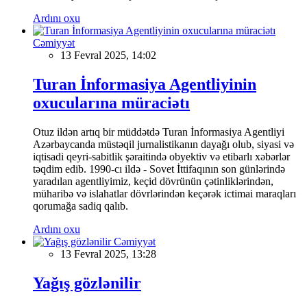
Ardını oxu
Cəmiyyət
13 Fevral 2025, 14:02
Turan İnformasiya Agentliyinin
oxucularına müraciətı
Otuz ildən artıq bir müddətdə Turan İnformasiya Agentliyi
Azərbaycanda müstəqil jurnalistikanın dayağı olub, siyasi və
iqtisadi qeyri-sabitlik şəraitində obyektiv və etibarlı xəbərlər
təqdim edib. 1990-cı ildə - Sovet İttifaqının son günlərində
yaradılan agentliyimiz, keçid dövrünün çətinliklərindən,
müharibə və islahatlar dövrlərindən keçərək ictimai maraqları
qorumağa sadiq qalıb.
Ardını oxu
Cəmiyyət
13 Fevral 2025, 13:28
Yağış gözlənilir