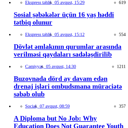
Ekspress təhlil,
05 avqust, 15:29
619
Sosial şəbəkələr üçün 16 yaş həddi
tətbiq olunur
Ekspress təhlil,
05 avqust, 15:12
554
Dövlət əmlakının qurumlar arasında
verilməsi qaydaları sadələşdirilib
Cəmiyyət,
05 avqust, 14:30
1211
Buzovnada dörd ay davam edən
drenaj işləri ombudsmana müraciətə
səbəb olub
Social,
07 avqust, 08:59
357
A Diploma but No Job: Why
Education Does Not Guarantee Youth