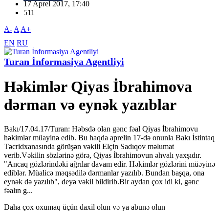
17 Aprel 2017, 17:40
511
A-
A
A+
EN
RU
Turan İnformasiya Agentliyi
Həkimlər Qiyas İbrahimova
dərman və eynək yazıblar
Bakı/17.04.17/Turan: Həbsdə olan gənc fəal Qiyas İbrahimovu
həkimlər müayinə edib. Bu haqda aprelin 17-də onunla Bakı İstintaq
Təcridxanasında görüşən vəkili Elçin Sadıqov məlumat
verib.Vəkilin sözlərinə görə, Qiyas İbrahimovun əhvalı yaxşıdır.
"Ancaq gözlərindəki ağrılar davam edir. Həkimlər gözlərini müəyinə
ediblər. Müalicə məqsədilə dərmanlar yazılıb. Bundan başqa, ona
eynək də yazılıb", deyə vəkil bildirib.Bir aydan çox idi ki, gənc
fəalın g...
Daha çox oxumaq üçün daxil olun və ya abunə olun