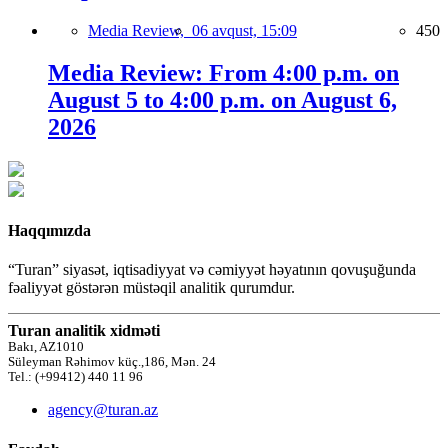
Media Review,
06 avqust, 15:09
450
Media Review: From 4:00 p.m. on
August 5 to 4:00 p.m. on August 6,
2026
Haqqımızda
“Turan” siyasət, iqtisadiyyat və cəmiyyət həyatının qovuşuğunda
fəaliyyət göstərən müstəqil analitik qurumdur.
Turan analitik xidməti
Bakı, AZ1010
Süleyman Rəhimov küç.,186, Mən. 24
Tel.: (+99412) 440 11 96
agency@turan.az