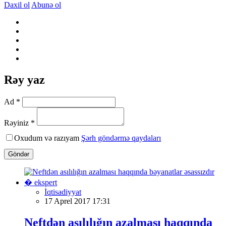
Daxil ol
Abunə ol
Rəy yaz
Ad *
Rəyiniz *
Oxudum və razıyam
Şərh göndərmə qaydaları
Göndər
İqtisadiyyat
17 Aprel 2017 17:31
Neftdən asılılığın azalması haqqında