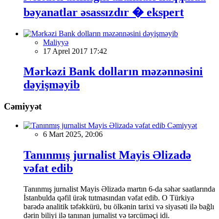
bəyanatlar əsassızdır � ekspert
Maliyyə
17 Aprel 2017 17:42
Mərkəzi Bank dolların məzənnəsini
dəyişməyib
Cəmiyyət
Cəmiyyət
6 Mart 2025, 20:06
Tanınmış jurnalist Mayis Əlizadə
vəfat edib
Tanınmış jurnalist Mayis Əlizadə martın 6-da səhər saatlarında
İstanbulda qəfil ürək tutmasından vəfat edib. O Türkiyə
barədə analitik təfəkkürü, bu ölkənin tarixi və siyasəti ilə bağlı
dərin biliyi ilə tanınan jurnalist və tərcüməçi idi.