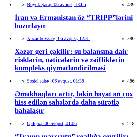
Böyük Şərq,
06 avqust, 13:05
439
İran və Ermənistan öz “TRIPP”lərini
hazırlayır
Xəzər hövzəsi,
06 avqust, 12:31
386
Xəzər geri çəkilir: su balansına dair
risklərin, nəticələrin və zəifliklərin
kompleks qiymətləndirilməsi
Sosial sahə,
06 avqust, 01:38
486
Əməkhaqları artır, lakin həyat ən çox
hiss edilən sahələrdə daha sürətlə
bahalaşır
Qafqaz,
06 avqust, 01:06
518
“Tramp marşrutu” reallığa çevrilir: