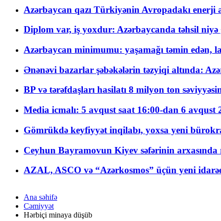
Azərbaycan qazı Türkiyənin Avropadakı enerji am
Diplom var, iş yoxdur: Azərbaycanda təhsil niyə
Azərbaycan minimumu: yaşamağı təmin edən, la
Ənənəvi bazarlar şəbəkələrin təzyiqi altında: Azə
BP və tərəfdaşları hasilatı 8 milyon ton səviyyəs
Media icmalı: 5 avqust saat 16:00-dan 6 avqust 2
Gömrükdə keyfiyyət inqilabı, yoxsa yeni bürokr
Ceyhun Bayramovun Kiyev səfərinin arxasında 
AZAL, ASCO və “Azərkosmos” üçün yeni idarəetm
Ana səhifə
Cəmiyyət
Hərbiçi minaya düşüb