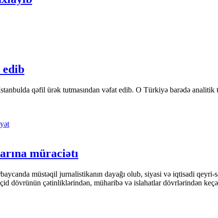
 edib
tanbulda qəfil ürək tutmasından vəfat edib. O Türkiyə barədə analitik təfə
yət
arına müraciətı
ycanda müstəqil jurnalistikanın dayağı olub, siyasi və iqtisadi qeyri-sa
keçid dövrünün çətinliklərindən, müharibə və islahatlar dövrlərindən keç