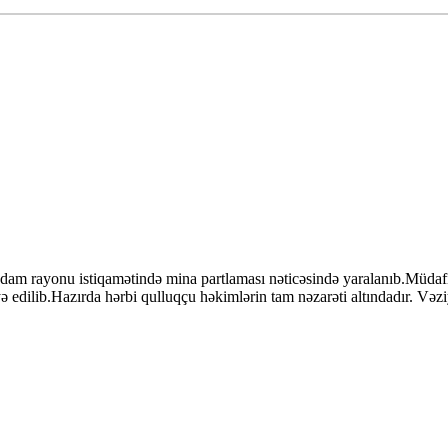
rayonu istiqamətində mina partlaması nəticəsində yaralanıb.Müdafiə na
ə edilib.Hazırda hərbi qulluqçu həkimlərin tam nəzarəti altındadır. Vəzi