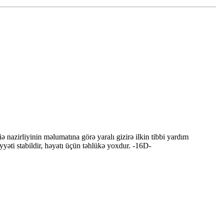
zirliyinin məlumatına görə yaralı gizirə ilkin tibbi yardım
yyəti stabildir, həyatı üçün təhlükə yoxdur. -16D-