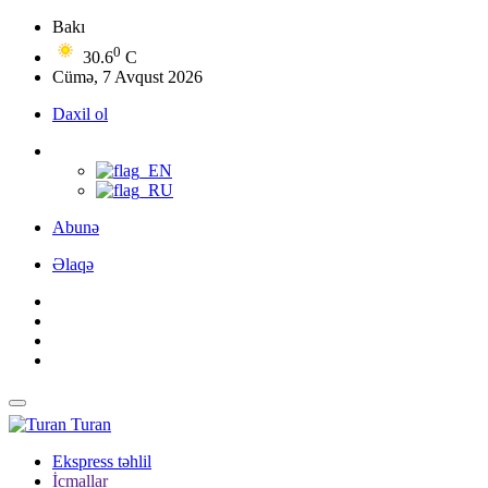
Bakı
0
30.6
C
Cümə, 7 Avqust 2026
Daxil ol
Abunə
Əlaqə
Turan
Ekspress təhlil
İcmallar