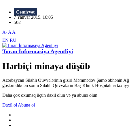
Cəmiyyət
7 Yanvar 2015, 16:05
502
A-
A
A+
EN
RU
Turan İnformasiya Agentliyi
Hərbiçi minaya düşüb
Azərbaycan Silahlı Qüvvələrinin giziri Məmmədov Şamo əbhənin Ağdam 
göstərildikdən sonra Silahlı Qüvvələrin Baş Klinik Hospitalına təxliyy
Daha çox oxumaq üçün daxil olun və ya abunə olun
Daxil ol
Abunə ol