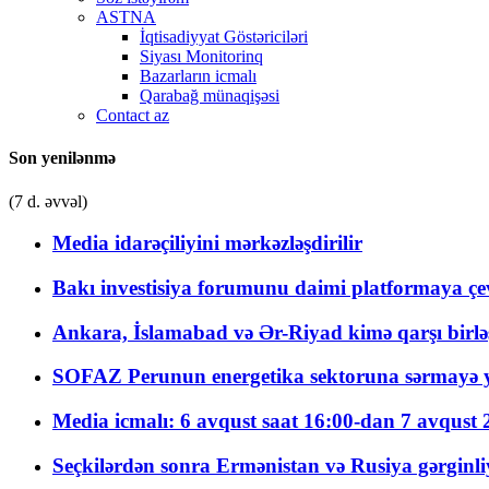
ASTNA
İqtisadiyyat Göstəriciləri
Siyası Monitorinq
Bazarların icmalı
Qarabağ münaqişəsi
Contact az
Son yenilənmə
(7 d. əvvəl)
Media idarəçiliyini mərkəzləşdirilir
Bakı investisiya forumunu daimi platformaya çevi
Ankara, İslamabad və Ər-Riyad kimə qarşı birlə
SOFAZ Perunun energetika sektoruna sərmayə ya
Media icmalı: 6 avqust saat 16:00-dan 7 avqust 2
Seçkilərdən sonra Ermənistan və Rusiya gərginliyi