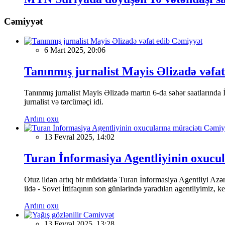
Cəmiyyət
Cəmiyyət
6 Mart 2025, 20:06
Tanınmış jurnalist Mayis Əlizadə vəfat
Tanınmış jurnalist Mayis Əlizadə martın 6-da səhər saatlarında İs
jurnalist və tərcüməçi idi.
Ardını oxu
Cəmiy
13 Fevral 2025, 14:02
Turan İnformasiya Agentliyinin oxucul
Otuz ildən artıq bir müddətdə Turan İnformasiya Agentliyi Azərba
ildə - Sovet İttifaqının son günlərində yaradılan agentliyimiz, 
Ardını oxu
Cəmiyyət
13 Fevral 2025, 13:28