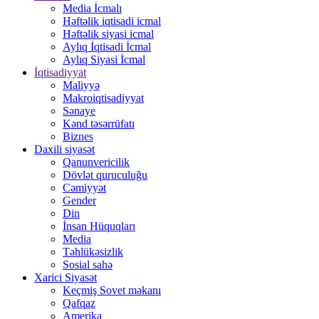
Media İcmalı
Həftəlik iqtisadi icmal
Həftəlik siyasi icmal
Aylıq İqtisadi İcmal
Aylıq Siyasi İcmal
İqtisadiyyat
Maliyyə
Makroiqtisadiyyat
Sənaye
Kənd təsərrüfatı
Biznes
Daxili siyasət
Qanunvericilik
Dövlət quruculuğu
Cəmiyyət
Gender
Din
İnsan Hüquqları
Media
Təhlükəsizlik
Sosial sahə
Xarici Siyasət
Keçmiş Sovet məkanı
Qafqaz
Amerika