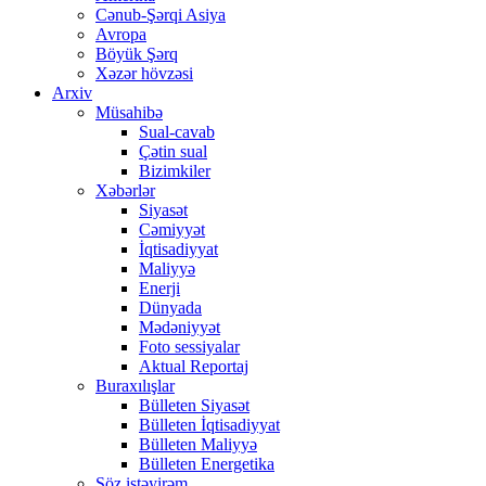
Cənub-Şərqi Asiya
Avropa
Böyük Şərq
Xəzər hövzəsi
Arxiv
Müsahibə
Sual-cavab
Çətin sual
Bizimkiler
Xəbərlər
Siyasət
Cəmiyyət
İqtisadiyyat
Maliyyə
Enerji
Dünyada
Mədəniyyət
Foto sessiyalar
Aktual Reportaj
Buraxılışlar
Bülleten Siyasət
Bülleten İqtisadiyyat
Bülleten Maliyyə
Bülleten Energetika
Söz istəyirəm