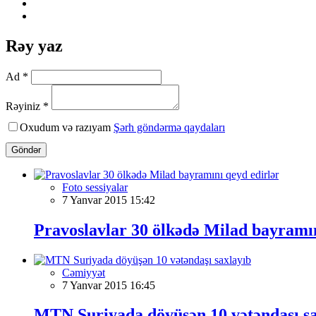
Rəy yaz
Ad *
Rəyiniz *
Oxudum və razıyam
Şərh göndərmə qaydaları
Göndər
Foto sessiyalar
7 Yanvar 2015 15:42
Pravoslavlar 30 ölkədə Milad bayramın
Cəmiyyət
7 Yanvar 2015 16:45
MTN Suriyada döyüşən 10 vətəndaşı sa