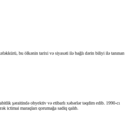
kkürü, bu ölkənin tarixi və siyasəti ilə bağlı dərin biliyi ilə tanınan
bitlik şəraitində obyektiv və etibarlı xəbərlər təqdim edib. 1990-cı
ərək ictimai maraqları qorumağa sadiq qalıb.