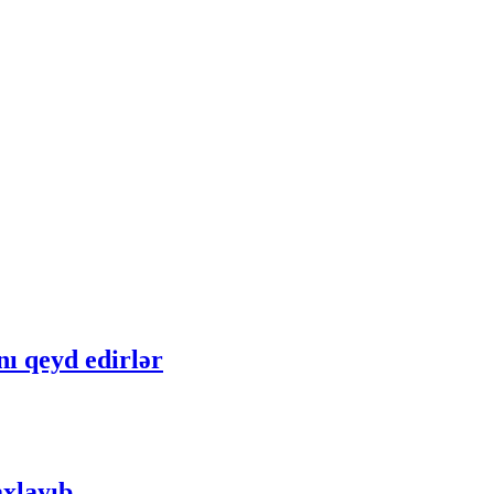
ı qeyd edirlər
xlayıb