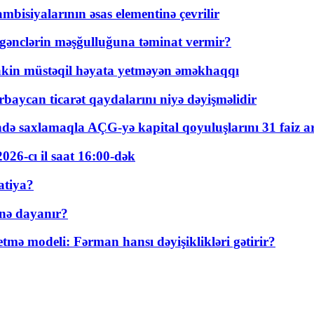
bisiyalarının əsas elementinə çevrilir
 gənclərin məşğulluğuna təminat vermir?
kin müstəqil həyata yetməyən əməkhaqqı
rbaycan ticarət qaydalarını niyə dəyişməlidir
ində saxlamaqla AÇG-yə kapital qoyuluşlarını 31 faiz ar
026-cı il saat 16:00-dək
atiya?
nə dayanır?
ə modeli: Fərman hansı dəyişiklikləri gətirir?