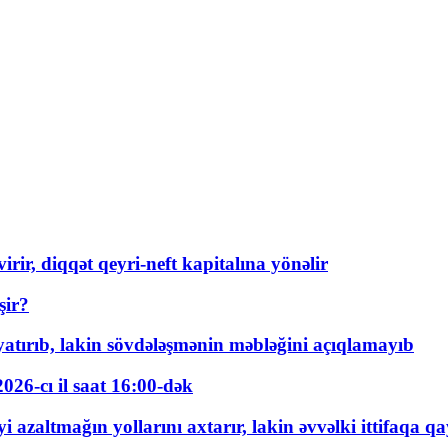
rir, diqqət qeyri-neft kapitalına yönəlir
şir?
tırıb, lakin sövdələşmənin məbləğini açıqlamayıb
026-cı il saat 16:00-dək
 azaltmağın yollarını axtarır, lakin əvvəlki ittifaqa qa