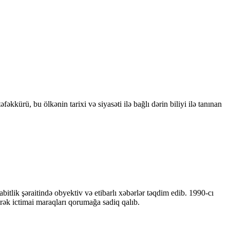
kkürü, bu ölkənin tarixi və siyasəti ilə bağlı dərin biliyi ilə tanınan
bitlik şəraitində obyektiv və etibarlı xəbərlər təqdim edib. 1990-cı
ərək ictimai maraqları qorumağa sadiq qalıb.