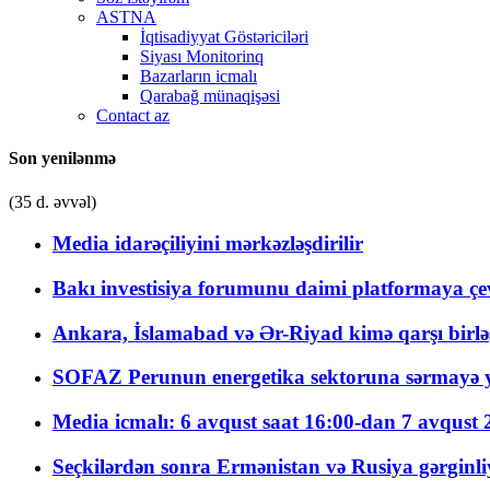
ASTNA
İqtisadiyyat Göstəriciləri
Siyası Monitorinq
Bazarların icmalı
Qarabağ münaqişəsi
Contact az
Son yenilənmə
(35 d. əvvəl)
Media idarəçiliyini mərkəzləşdirilir
Bakı investisiya forumunu daimi platformaya çevi
Ankara, İslamabad və Ər-Riyad kimə qarşı birlə
SOFAZ Perunun energetika sektoruna sərmayə ya
Media icmalı: 6 avqust saat 16:00-dan 7 avqust 2
Seçkilərdən sonra Ermənistan və Rusiya gərginliyi