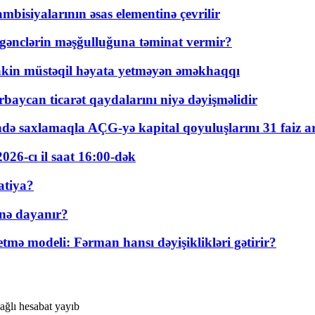
bisiyalarının əsas elementinə çevrilir
 gənclərin məşğulluğuna təminat vermir?
kin müstəqil həyata yetməyən əməkhaqqı
rbaycan ticarət qaydalarını niyə dəyişməlidir
ində saxlamaqla AÇG-yə kapital qoyuluşlarını 31 faiz ar
026-cı il saat 16:00-dək
atiya?
nə dayanır?
ə modeli: Fərman hansı dəyişiklikləri gətirir?
ağlı hesabat yayıb