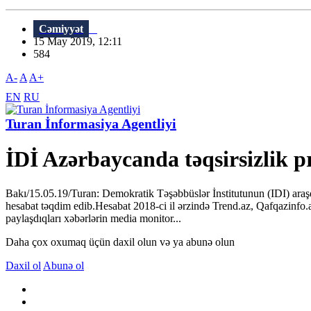
Cəmiyyət
15 May 2019, 12:11
584
A-
A
A+
EN
RU
Turan İnformasiya Agentliyi
İDİ Azərbaycanda təqsirsizlik p
Bakı/15.05.19/Turan: Demokratik Təşəbbüslər İnstitutunun (IDI) araşdı
hesabat təqdim edib.Hesabat 2018-ci il ərzində Trend.az, Qafqazinfo.
paylaşdıqları xəbərlərin media monitor...
Daha çox oxumaq üçün daxil olun və ya abunə olun
Daxil ol
Abunə ol