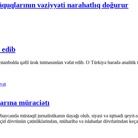
üquqlarının vəziyyəti narahatlıq doğurur
 edib
tanbulda qəfil ürək tutmasından vəfat edib. O Türkiyə barədə analitik təfə
yət
arına müraciətı
ycanda müstəqil jurnalistikanın dayağı olub, siyasi və iqtisadi qeyri-sa
keçid dövrünün çətinliklərindən, müharibə və islahatlar dövrlərindən keç