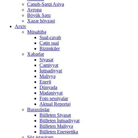
Cənub-Şərqi Asiya
Avropa
Böyük Şərq
Xəzər hövzəsi
Arxiv
Müsahibə
Sual-cavab
Çətin sual
Bizimkiler
Xəbərlər
Siyasət
Cəmiyyət
İqtisadiyyat
Maliyyə
Enerji
Dünyada
Mədəniyyət
Foto sessiyalar
Aktual Reportaj
Buraxılışlar
Bülleten Siyasət
Bülleten İqtisadiyyat
Bülleten Maliyyə
Bülleten Energetika
Söz istəyirəm