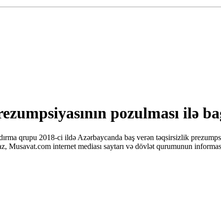
rezumpsiyasının pozulması ilə ba
rma qrupu 2018-ci ildə Azərbaycanda baş verən təqsirsizlik prezumpsiyas
az, Musavat.com internet mediası saytarı və dövlət qurumunun informas