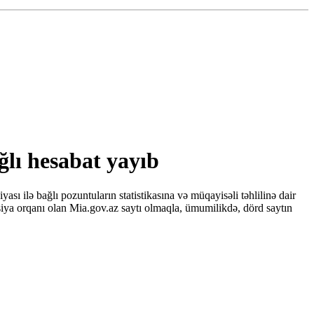
ğlı hesabat yayıb
ı ilə bağlı pozuntuların statistikasına və müqayisəli təhlilinə dair
iya orqanı olan Mia.gov.az saytı olmaqla, ümumilikdə, dörd saytın