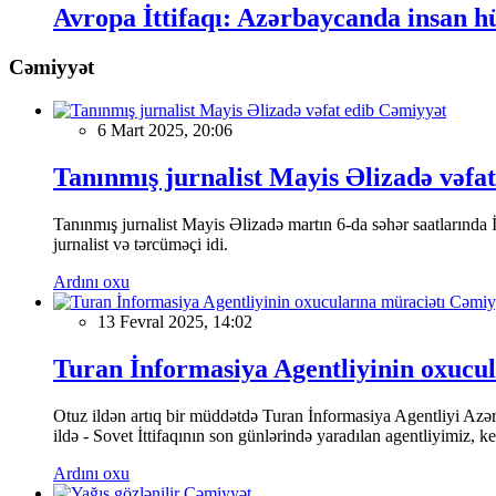
Avropa İttifaqı: Azərbaycanda insan h
Cəmiyyət
Cəmiyyət
6 Mart 2025, 20:06
Tanınmış jurnalist Mayis Əlizadə vəfat
Tanınmış jurnalist Mayis Əlizadə martın 6-da səhər saatlarında İs
jurnalist və tərcüməçi idi.
Ardını oxu
Cəmiy
13 Fevral 2025, 14:02
Turan İnformasiya Agentliyinin oxucul
Otuz ildən artıq bir müddətdə Turan İnformasiya Agentliyi Azərba
ildə - Sovet İttifaqının son günlərində yaradılan agentliyimiz, 
Ardını oxu
Cəmiyyət