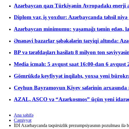
Azərbaycan qazı Türkiyənin Avropadakı enerji am
Diplom var, iş yoxdur: Azərbaycanda təhsil niyə
Azərbaycan minimumu: yaşamağı təmin edən, la
Ənənəvi bazarlar şəbəkələrin təzyiqi altında: Azə
BP və tərəfdaşları hasilatı 8 milyon ton səviyyəs
Media icmalı: 5 avqust saat 16:00-dan 6 avqust 2
Gömrükdə keyfiyyət inqilabı, yoxsa yeni bürokr
Ceyhun Bayramovun Kiyev səfərinin arxasında 
AZAL, ASCO və “Azərkosmos” üçün yeni idarəetm
Ana səhifə
Cəmiyyət
İDİ Azərbaycanda təqsirsizlik prezumpsiyasının pozulması ilə b