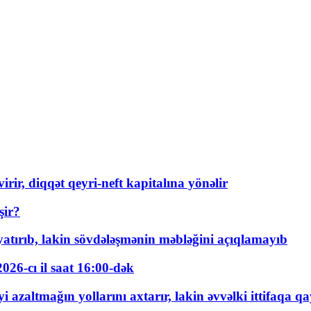
rir, diqqət qeyri-neft kapitalına yönəlir
şir?
tırıb, lakin sövdələşmənin məbləğini açıqlamayıb
026-cı il saat 16:00-dək
 azaltmağın yollarını axtarır, lakin əvvəlki ittifaqa qa