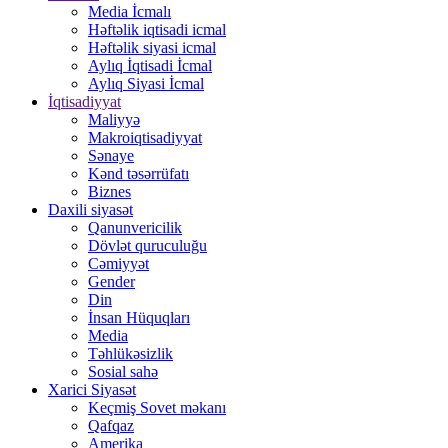
Media İcmalı
Həftəlik iqtisadi icmal
Həftəlik siyasi icmal
Aylıq İqtisadi İcmal
Aylıq Siyasi İcmal
İqtisadiyyat
Maliyyə
Makroiqtisadiyyat
Sənaye
Kənd təsərrüfatı
Biznes
Daxili siyasət
Qanunvericilik
Dövlət quruculuğu
Cəmiyyət
Gender
Din
İnsan Hüquqları
Media
Təhlükəsizlik
Sosial sahə
Xarici Siyasət
Keçmiş Sovet məkanı
Qafqaz
Amerika