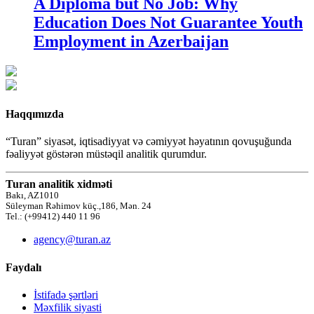
A Diploma but No Job: Why
Education Does Not Guarantee Youth
Employment in Azerbaijan
Haqqımızda
“Turan” siyasət, iqtisadiyyat və cəmiyyət həyatının qovuşuğunda
fəaliyyət göstərən müstəqil analitik qurumdur.
Turan analitik xidməti
Bakı, AZ1010
Süleyman Rəhimov küç.,186, Mən. 24
Tel.: (+99412) 440 11 96
agency@turan.az
Faydalı
İstifadə şərtləri
Məxfilik siyasti