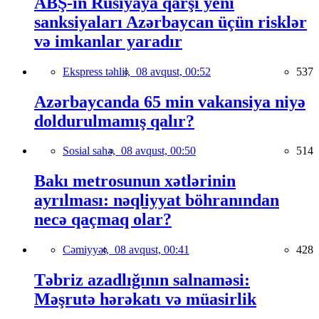
ABŞ-ın Rusiyaya qarşı yeni
sanksiyaları Azərbaycan üçün risklər
və imkanlar yaradır
Ekspress təhlil,
08 avqust, 00:52
537
Azərbaycanda 65 min vakansiya niyə
doldurulmamış qalır?
Sosial sahə,
08 avqust, 00:50
514
Bakı metrosunun xətlərinin
ayrılması: nəqliyyat böhranından
necə qaçmaq olar?
Cəmiyyət,
08 avqust, 00:41
428
Təbriz azadlığının salnaməsi:
Məşrutə hərəkatı və müasirlik