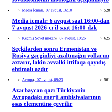
Media İcmalı,
07 avqust, 16:10
528
Media icmalı: 6 avqust saat 16:00-dan
7 avqust 2026-cı il saat 16:00-dək
Keçmiş Sovet məkanı,
07 avqust, 10:26
625
Seçkilərdən sonra Ermənistan və
Rusiya gərginliyi azaltmağın yollarını
axtarır, lakin əvvəlki ittifaqa qayıdış
ehtimalı azdır
Avropa,
07 avqust, 09:23
561
Azərbaycan qazı Türkiyənin
Avropadakı enerji ambisiyalarının
əsas elementinə çevrilir