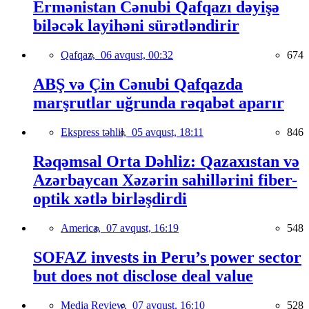
Ermənistan Cənubi Qafqazı dəyişə
biləcək layihəni sürətləndirir
Qafqaz,
06 avqust, 00:32
674
ABŞ və Çin Cənubi Qafqazda
marşrutlar uğrunda rəqabət aparır
Ekspress təhlil,
05 avqust, 18:11
846
Rəqəmsal Orta Dəhliz: Qazaxıstan və
Azərbaycan Xəzərin sahillərini fiber-
optik xətlə birləşdirdi
America,
07 avqust, 16:19
548
SOFAZ invests in Peru’s power sector
but does not disclose deal value
Media Review,
07 avqust, 16:10
528