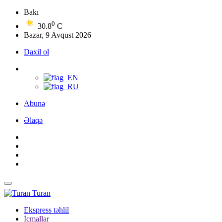
Bakı
0
30.8
C
Bazar, 9 Avqust 2026
Daxil ol
Abunə
Əlaqə
Turan
Ekspress təhlil
İcmallar