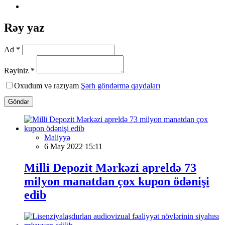
Rəy yaz
Ad *
Rəyiniz *
Oxudum və razıyam
Şərh göndərmə qaydaları
Göndər
Maliyyə
6 May 2022 15:11
Milli Depozit Mərkəzi apreldə 73
milyon manatdan çox kupon ödənişi
edib