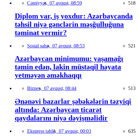
Cəmiyyət,
07 avqust, 08:59
518
Diplom var, iş yoxdur: Azərbaycanda
təhsil niyə gənclərin məşğulluğuna
təminat vermir?
Sosial sahə,
07 avqust, 08:53
521
Azərbaycan minimumu: yaşamağı
təmin edən, lakin müstəqil həyata
yetməyən əməkhaqqı
Biznes,
07 avqust, 08:44
513
Ənənəvi bazarlar şəbəkələrin təzyiqi
altında: Azərbaycan ticarət
qaydalarını niyə dəyişməlidir
Ekspress təhlil,
07 avqust, 00:03
635