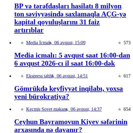
BP və tərəfdaşları hasilatı 8 milyon
ton səviyyəsində saxlamaqla AÇG-yə
kapital qoyuluşlarını 31 faiz
artırıblar
Media İcmalı,
06 avqust, 15:09
573
Media icmalı: 5 avqust saat 16:00-dan
6 avqust 2026-cı il saat 16:00-dək
Ekspress təhlil,
06 avqust, 14:51
617
Gömrükdə keyfiyyət inqilabı, yoxsa
yeni bürokratiya?
Keçmiş Sovet məkanı,
06 avqust, 14:37
654
Ceyhun Bayramovun Kiyev səfərinin
arxasında nə dayanır?