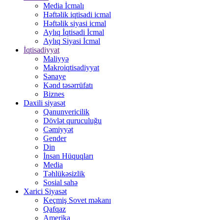
Media İcmalı
Həftəlik iqtisadi icmal
Həftəlik siyasi icmal
Aylıq İqtisadi İcmal
Aylıq Siyasi İcmal
İqtisadiyyat
Maliyyə
Makroiqtisadiyyat
Sənaye
Kənd təsərrüfatı
Biznes
Daxili siyasət
Qanunvericilik
Dövlət quruculuğu
Cəmiyyət
Gender
Din
İnsan Hüquqları
Media
Təhlükəsizlik
Sosial sahə
Xarici Siyasət
Keçmiş Sovet məkanı
Qafqaz
Amerika