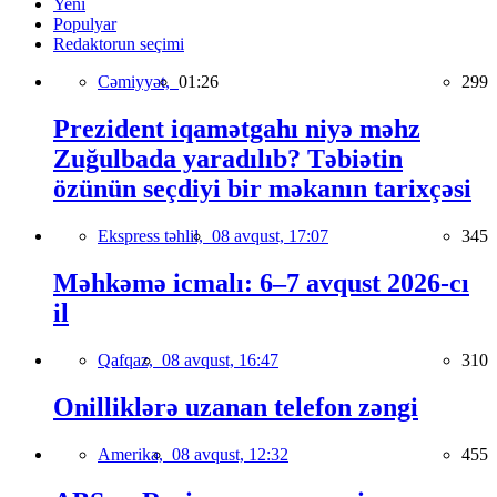
Yeni
Populyar
Redaktorun seçimi
Cəmiyyət,
01:26
299
Prezident iqamətgahı niyə məhz
Zuğulbada yaradılıb? Təbiətin
özünün seçdiyi bir məkanın tarixçəsi
Ekspress təhlil,
08 avqust, 17:07
345
Məhkəmə icmalı: 6–7 avqust 2026-cı
il
Qafqaz,
08 avqust, 16:47
310
Onilliklərə uzanan telefon zəngi
Amerika,
08 avqust, 12:32
455