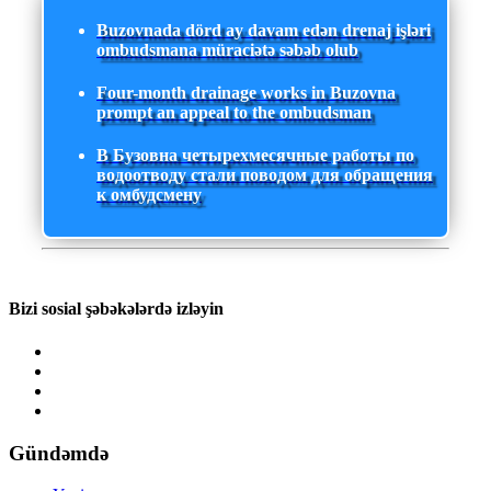
Buzovnada dörd ay davam edən drenaj işləri
ombudsmana müraciətə səbəb olub
Four-month drainage works in Buzovna
prompt an appeal to the ombudsman
В Бузовна четырехмесячные работы по
водоотводу стали поводом для обращения
к омбудсмену
Bizi sosial şəbəkələrdə izləyin
Gündəmdə