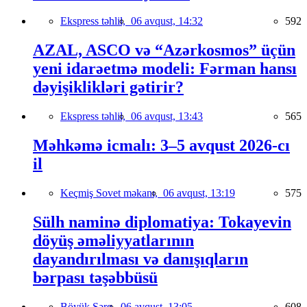
Ekspress təhlil,
06 avqust, 14:32
592
AZAL, ASCO və “Azərkosmos” üçün
yeni idarəetmə modeli: Fərman hansı
dəyişiklikləri gətirir?
Ekspress təhlil,
06 avqust, 13:43
565
Məhkəmə icmalı: 3–5 avqust 2026-cı
il
Keçmiş Sovet məkanı,
06 avqust, 13:19
575
Sülh naminə diplomatiya: Tokayevin
döyüş əməliyyatlarının
dayandırılması və danışıqların
bərpası təşəbbüsü
Böyük Şərq,
06 avqust, 13:05
608