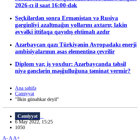
2026-cı il saat 16:00-dək
Seçkilərdən sonra Ermənistan və Rusiya
gərginliyi azaltmağın yollarını axtarır, lakin
əvvəlki ittifaqa qayıdış ehtimalı azdır
Azərbaycan qazı Türkiyənin Avropadakı enerji
ambisiyalarının əsas elementinə çevrilir
Diplom var, iş yoxdur: Azərbaycanda təhsil
niyə gənclərin məşğulluğuna təminat vermir?
Ana səhifə
Cəmiyyət
"İlkin günahkar deyil"
Cəmiyyət
6 May 2022, 15:25
1050
A-
A
A+