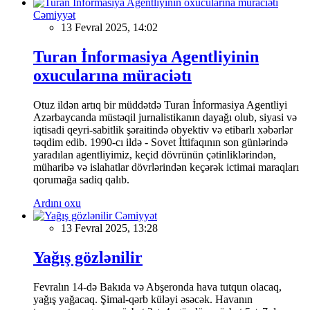
Cəmiyyət
13 Fevral 2025, 14:02
Turan İnformasiya Agentliyinin
oxucularına müraciətı
Otuz ildən artıq bir müddətdə Turan İnformasiya Agentliyi
Azərbaycanda müstəqil jurnalistikanın dayağı olub, siyasi və
iqtisadi qeyri-sabitlik şəraitində obyektiv və etibarlı xəbərlər
təqdim edib. 1990-cı ildə - Sovet İttifaqının son günlərində
yaradılan agentliyimiz, keçid dövrünün çətinliklərindən,
müharibə və islahatlar dövrlərindən keçərək ictimai maraqları
qorumağa sadiq qalıb.
Ardını oxu
Cəmiyyət
13 Fevral 2025, 13:28
Yağış gözlənilir
Fevralın 14-də Bakıda və Abşeronda hava tutqun olacaq,
yağış yağacaq. Şimal-qərb küləyi əsəcək. Havanın