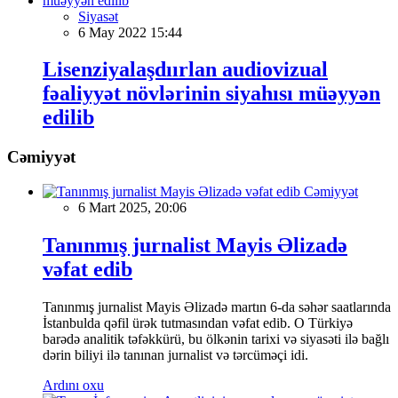
Siyasət
6 May 2022 15:44
Lisenziyalaşdıırlan audiovizual
fəaliyyət növlərinin siyahısı müəyyən
edilib
Cəmiyyət
Cəmiyyət
6 Mart 2025, 20:06
Tanınmış jurnalist Mayis Əlizadə
vəfat edib
Tanınmış jurnalist Mayis Əlizadə martın 6-da səhər saatlarında
İstanbulda qəfil ürək tutmasından vəfat edib. O Türkiyə
barədə analitik təfəkkürü, bu ölkənin tarixi və siyasəti ilə bağlı
dərin biliyi ilə tanınan jurnalist və tərcüməçi idi.
Ardını oxu