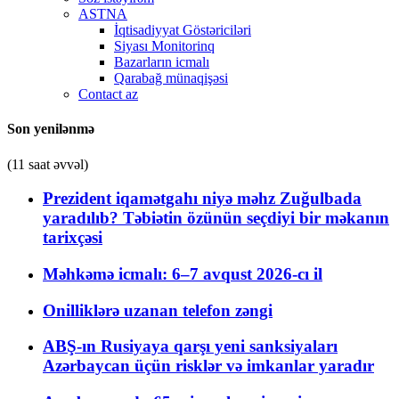
ASTNA
İqtisadiyyat Göstəriciləri
Siyası Monitorinq
Bazarların icmalı
Qarabağ münaqişəsi
Contact az
Son yenilənmə
(11 saat əvvəl)
Prezident iqamətgahı niyə məhz Zuğulbada
yaradılıb? Təbiətin özünün seçdiyi bir məkanın
tarixçəsi
Məhkəmə icmalı: 6–7 avqust 2026-cı il
Onilliklərə uzanan telefon zəngi
ABŞ-ın Rusiyaya qarşı yeni sanksiyaları
Azərbaycan üçün risklər və imkanlar yaradır