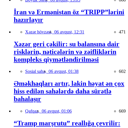
İran və Ermənistan öz “TRIPP”lərini
hazırlayır
Xəzər hövzəsi,
06 avqust, 12:31
471
Xəzər geri çəkilir: su balansına dair
risklərin, nəticələrin və zəifliklərin
kompleks qiymətləndirilməsi
Sosial sahə,
06 avqust, 01:38
602
Əməkhaqları artır, lakin həyat ən çox
hiss edilən sahələrdə daha sürətlə
bahalaşır
Qafqaz,
06 avqust, 01:06
669
“Tramp marşrutu” reallığa çevrilir: