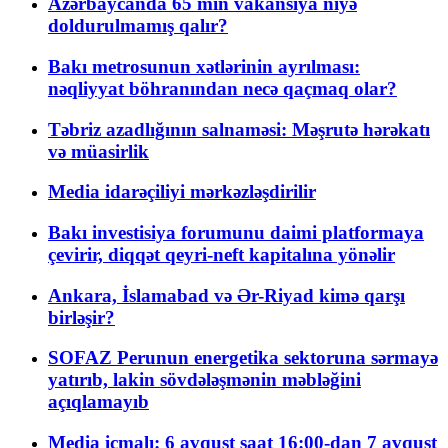
Azərbaycanda 65 min vakansiya niyə
doldurulmamış qalır?
Bakı metrosunun xətlərinin ayrılması:
nəqliyyat böhranından necə qaçmaq olar?
Təbriz azadlığının salnaməsi: Məşrutə hərəkatı
və müasirlik
Media idarəçiliyi mərkəzləşdirilir
Bakı investisiya forumunu daimi platformaya
çevirir, diqqət qeyri-neft kapitalına yönəlir
Ankara, İslamabad və Ər-Riyad kimə qarşı
birləşir?
SOFAZ Perunun energetika sektoruna sərmayə
yatırıb, lakin sövdələşmənin məbləğini
açıqlamayıb
Media icmalı: 6 avqust saat 16:00-dan 7 avqust