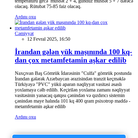
temperaturu gecə müsbət 2 + 4, gündüz müsbət 5 + 7 dərəcə
olacaq. Rütubət 75-85 faiz olacaq.
Ardını oxu
Cəmiyyət
12 Fevral 2025, 16:50
İrandan gələn yük maşınında 100 kq-
dan çox metamfetamin aşkar edilib
Naxçıvan Baş Gömrük İdarəsinin "Culfa" gömrük postunda
İrandan gələrək Azərbaycan ərazisindən tranzit keçməklə
Türkiyəyə "PVC" yükü aparan nəqliyyat vasitəsi əsaslı
yoxlamaya cəlb edilib. Keçirilən yoxlama zamanı nəqliyyat
vasitəsinin yanacaq qatqısı çənindən və qızdırıcı sistemin
çənindən maye halında 101 kq 400 qram psixotrop maddə -
metamfetamin aşkar edilib
Ardını oxu