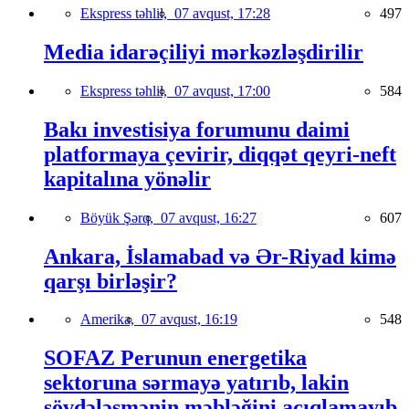
Ekspress təhlil,
07 avqust, 17:28
497
Media idarəçiliyi mərkəzləşdirilir
Ekspress təhlil,
07 avqust, 17:00
584
Bakı investisiya forumunu daimi
platformaya çevirir, diqqət qeyri-neft
kapitalına yönəlir
Böyük Şərq,
07 avqust, 16:27
607
Ankara, İslamabad və Ər-Riyad kimə
qarşı birləşir?
Amerika,
07 avqust, 16:19
548
SOFAZ Perunun energetika
sektoruna sərmayə yatırıb, lakin
sövdələşmənin məbləğini açıqlamayıb