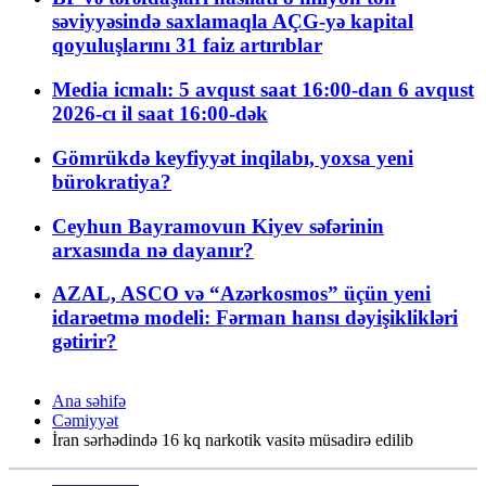
səviyyəsində saxlamaqla AÇG-yə kapital
qoyuluşlarını 31 faiz artırıblar
Media icmalı: 5 avqust saat 16:00-dan 6 avqust
2026-cı il saat 16:00-dək
Gömrükdə keyfiyyət inqilabı, yoxsa yeni
bürokratiya?
Ceyhun Bayramovun Kiyev səfərinin
arxasında nə dayanır?
AZAL, ASCO və “Azərkosmos” üçün yeni
idarəetmə modeli: Fərman hansı dəyişiklikləri
gətirir?
Ana səhifə
Cəmiyyət
İran sərhədində 16 kq narkotik vasitə müsadirə edilib