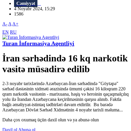
Cəmiyyət
4 Noyabr 2024, 15:29
1586
A-
A
A+
EN
RU
Turan İnformasiya Agentliyi
İran sərhədində 16 kq narkotik
vasitə müsadirə edilib
2-3 noyabr tarixlərində Azərbaycan-İran sərhədində "Göytəpə"
sərhəd dəstəsinin xidməti ərazisində ümumi çəkisi 16 kiloqram 220
qram narkotik vasitənin - marixuana, həşiş və heroinin qaçaqmalçılıq
yolu ilə İrandan Azərbaycana keçirilməsinin qarşısı alınıb. Faktla
bağlı əməliyyat-istintaq tədbirləri davam etdirilir. Bu barədə
Azərbaycan Dövlət Sərhəd Xidmətinin 4 noyabr tarixli məluma...
Daha çox oxumaq üçün daxil olun və ya abunə olun
Daxil ol
Abunə ol