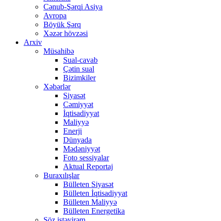
Cənub-Şərqi Asiya
Avropa
Böyük Şərq
Xəzər hövzəsi
Arxiv
Müsahibə
Sual-cavab
Çətin sual
Bizimkiler
Xəbərlər
Siyasət
Cəmiyyət
İqtisadiyyat
Maliyyə
Enerji
Dünyada
Mədəniyyət
Foto sessiyalar
Aktual Reportaj
Buraxılışlar
Bülleten Siyasət
Bülleten İqtisadiyyat
Bülleten Maliyyə
Bülleten Energetika
Söz istəyirəm