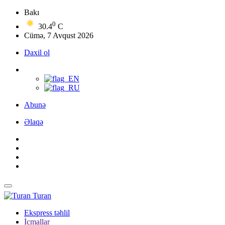
Bakı
0
30.4
C
Cümə, 7 Avqust 2026
Daxil ol
Abunə
Əlaqə
Turan
Ekspress təhlil
İcmallar