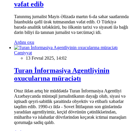
vəfat edib
Tanınmış jurnalist Mayis Əlizadə martın 6-da səhər saatlarında
İstanbulda qəfil ürək tutmasından vəfat edib. O Türkiyə
barədə analitik təfəkkürü, bu ölkənin tarixi və siyasəti ilə bağlı
dərin biliyi ilə tanınan jurnalist və tərcüməçi idi.
Ardını oxu
Cəmiyyət
13 Fevral 2025, 14:02
Turan İnformasiya Agentliyinin
oxucularına müraciətı
Otuz ildən artıq bir müddətdə Turan İnformasiya Agentliyi
Azərbaycanda müstəqil jurnalistikanın dayağı olub, siyasi və
iqtisadi qeyri-sabitlik şəraitində obyektiv və etibarlı xəbərlər
təqdim edib. 1990-cı ildə - Sovet İttifaqının son günlərində
yaradılan agentliyimiz, keçid dövrünün çətinliklərindən,
müharibə və islahatlar dövrlərindən keçərək ictimai maraqları
qorumağa sadiq qalıb.