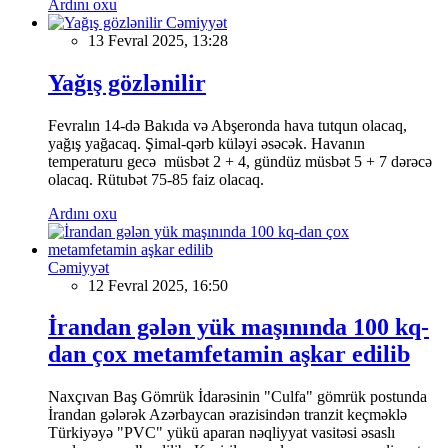
Ardını oxu
Cəmiyyət
13 Fevral 2025, 13:28
Yağış gözlənilir
Fevralın 14-də Bakıda və Abşeronda hava tutqun olacaq,
yağış yağacaq. Şimal-qərb küləyi əsəcək. Havanın
temperaturu gecə müsbət 2 + 4, gündüz müsbət 5 + 7 dərəcə
olacaq. Rütubət 75-85 faiz olacaq.
Ardını oxu
Cəmiyyət
12 Fevral 2025, 16:50
İrandan gələn yük maşınında 100 kq-
dan çox metamfetamin aşkar edilib
Naxçıvan Baş Gömrük İdarəsinin "Culfa" gömrük postunda
İrandan gələrək Azərbaycan ərazisindən tranzit keçməklə
Türkiyəyə "PVC" yükü aparan nəqliyyat vasitəsi əsaslı