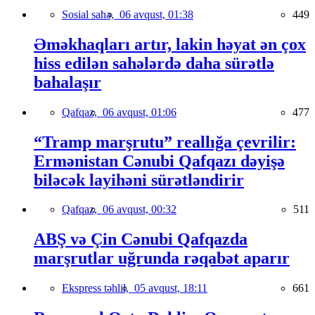
Sosial sahə,
06 avqust, 01:38
449
Əməkhaqları artır, lakin həyat ən çox
hiss edilən sahələrdə daha sürətlə
bahalaşır
Qafqaz,
06 avqust, 01:06
477
“Tramp marşrutu” reallığa çevrilir:
Ermənistan Cənubi Qafqazı dəyişə
biləcək layihəni sürətləndirir
Qafqaz,
06 avqust, 00:32
511
ABŞ və Çin Cənubi Qafqazda
marşrutlar uğrunda rəqabət aparır
Ekspress təhlil,
05 avqust, 18:11
661