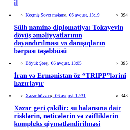
il
Keçmiş Sovet məkanı,
06 avqust, 13:19
394
Sülh naminə diplomatiya: Tokayevin
döyüş əməliyyatlarının
dayandırılması və danışıqların
bərpası təşəbbüsü
Böyük Şərq,
06 avqust, 13:05
395
İran və Ermənistan öz “TRIPP”lərini
hazırlayır
Xəzər hövzəsi,
06 avqust, 12:31
348
Xəzər geri çəkilir: su balansına dair
risklərin, nəticələrin və zəifliklərin
kompleks qiymətləndirilməsi