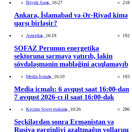
Böyük Şərq,
16:27
218
Ankara, İslamabad və Ər-Riyad kimə
qarşı birləşir?
Amerika,
16:19
192
SOFAZ Perunun energetika
sektoruna sərmayə yatırıb, lakin
sövdələşmənin məbləğini açıqlamayıb
Media İcmalı,
16:10
193
Media icmalı: 6 avqust saat 16:00-dan
7 avqust 2026-cı il saat 16:00-dək
Keçmiş Sovet məkanı,
10:26
286
Seçkilərdən sonra Ermənistan və
Rusiya gərginliyi azaltmağın yollarını