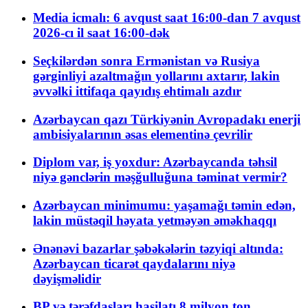
Media icmalı: 6 avqust saat 16:00-dan 7 avqust
2026-cı il saat 16:00-dək
Seçkilərdən sonra Ermənistan və Rusiya
gərginliyi azaltmağın yollarını axtarır, lakin
əvvəlki ittifaqa qayıdış ehtimalı azdır
Azərbaycan qazı Türkiyənin Avropadakı enerji
ambisiyalarının əsas elementinə çevrilir
Diplom var, iş yoxdur: Azərbaycanda təhsil
niyə gənclərin məşğulluğuna təminat vermir?
Azərbaycan minimumu: yaşamağı təmin edən,
lakin müstəqil həyata yetməyən əməkhaqqı
Ənənəvi bazarlar şəbəkələrin təzyiqi altında:
Azərbaycan ticarət qaydalarını niyə
dəyişməlidir
BP və tərəfdaşları hasilatı 8 milyon ton