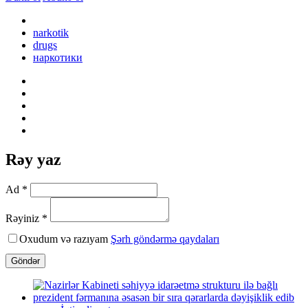
narkotik
drugs
наркотики
Rəy yaz
Ad *
Rəyiniz *
Oxudum və razıyam
Şərh göndərmə qaydaları
Göndər