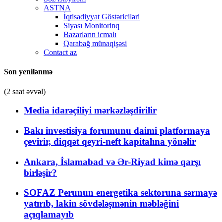
ASTNA
İqtisadiyyat Göstəriciləri
Siyası Monitorinq
Bazarların icmalı
Qarabağ münaqişəsi
Contact az
Son yenilənmə
(2 saat əvvəl)
Media idarəçiliyi mərkəzləşdirilir
Bakı investisiya forumunu daimi platformaya
çevirir, diqqət qeyri-neft kapitalına yönəlir
Ankara, İslamabad və Ər-Riyad kimə qarşı
birləşir?
SOFAZ Perunun energetika sektoruna sərmayə
yatırıb, lakin sövdələşmənin məbləğini
açıqlamayıb