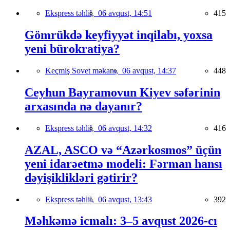
Ekspress təhlil,
06 avqust, 14:51
415
Gömrükdə keyfiyyət inqilabı, yoxsa
yeni bürokratiya?
Keçmiş Sovet məkanı,
06 avqust, 14:37
448
Ceyhun Bayramovun Kiyev səfərinin
arxasında nə dayanır?
Ekspress təhlil,
06 avqust, 14:32
416
AZAL, ASCO və “Azərkosmos” üçün
yeni idarəetmə modeli: Fərman hansı
dəyişiklikləri gətirir?
Ekspress təhlil,
06 avqust, 13:43
392
Məhkəmə icmalı: 3–5 avqust 2026-cı