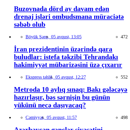
Buzovnada dörd ay davam edən
drenaj işləri ombudsmana müraciətə
səbəb olub
Böyük Şərq,
05 avqust, 13:05
472
İran prezidentinin üzərində qara
buludlar: istefa təkzibi Tehrandakı
hakimiyyət mübarizəsini üzə çıxarır
Ekspress təhlil,
05 avqust, 12:27
552
Metroda 10 aylıq sınaq: Bakı gələcəyə
hazırlaşır, bəs sərnişin bu günün
yükünü necə daşıyacaq?
Cəmiyyət,
05 avqust, 11:57
498
Azərbaycan gənclər siyasətini