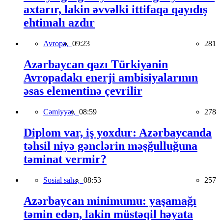
axtarır, lakin əvvəlki ittifaqa qayıdış
ehtimalı azdır
Avropa,
09:23
281
Azərbaycan qazı Türkiyənin
Avropadakı enerji ambisiyalarının
əsas elementinə çevrilir
Cəmiyyət,
08:59
278
Diplom var, iş yoxdur: Azərbaycanda
təhsil niyə gənclərin məşğulluğuna
təminat vermir?
Sosial sahə,
08:53
257
Azərbaycan minimumu: yaşamağı
təmin edən, lakin müstəqil həyata