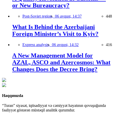
or New Bureaucracy?
Post-Soviet region,
06 avqust, 14:37
448
What Is Behind the Azerbaijani
Foreign Minister’s Visit to Kyiv?
Express analysis,
06 avqust, 14:32
416
A New Management Model for
AZAL, ASCO and Azercosmos: What
Changes Does the Decree Bring?
Haqqımızda
“Turan” siyasət, iqtisadiyyat və cəmiyyət həyatının qovuşuğunda
fəaliyyət göstərən müstəqil analitik qurumdur.