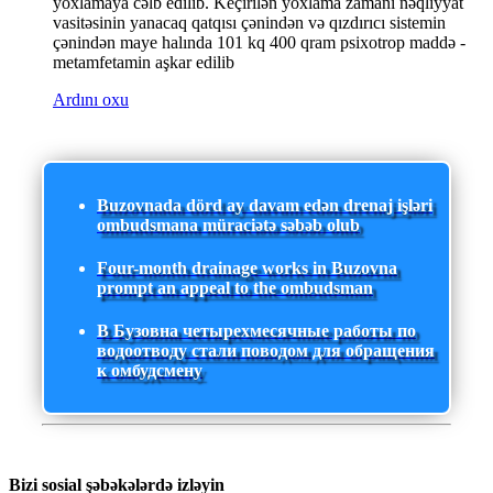
yoxlamaya cəlb edilib. Keçirilən yoxlama zamanı nəqliyyat
vasitəsinin yanacaq qatqısı çənindən və qızdırıcı sistemin
çənindən maye halında 101 kq 400 qram psixotrop maddə -
metamfetamin aşkar edilib
Ardını oxu
Buzovnada dörd ay davam edən drenaj işləri
ombudsmana müraciətə səbəb olub
Four-month drainage works in Buzovna
prompt an appeal to the ombudsman
В Бузовна четырехмесячные работы по
водоотводу стали поводом для обращения
к омбудсмену
Bizi sosial şəbəkələrdə izləyin