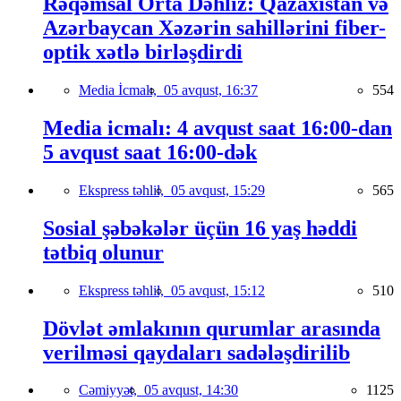
Rəqəmsal Orta Dəhliz: Qazaxıstan və
Azərbaycan Xəzərin sahillərini fiber-
optik xətlə birləşdirdi
Media İcmalı,
05 avqust, 16:37
554
Media icmalı: 4 avqust saat 16:00-dan
5 avqust saat 16:00-dək
Ekspress təhlil,
05 avqust, 15:29
565
Sosial şəbəkələr üçün 16 yaş həddi
tətbiq olunur
Ekspress təhlil,
05 avqust, 15:12
510
Dövlət əmlakının qurumlar arasında
verilməsi qaydaları sadələşdirilib
Cəmiyyət,
05 avqust, 14:30
1125