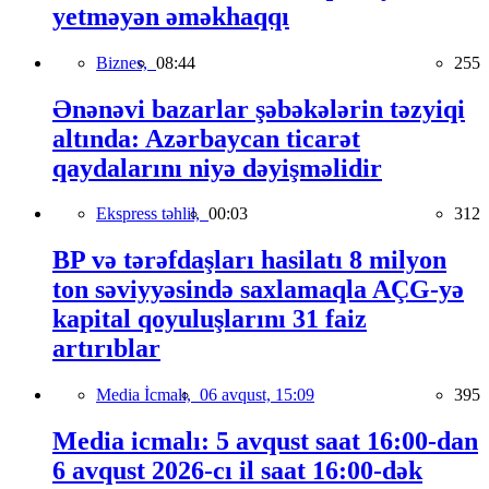
yetməyən əməkhaqqı
Biznes,
08:44
255
Ənənəvi bazarlar şəbəkələrin təzyiqi
altında: Azərbaycan ticarət
qaydalarını niyə dəyişməlidir
Ekspress təhlil,
00:03
312
BP və tərəfdaşları hasilatı 8 milyon
ton səviyyəsində saxlamaqla AÇG-yə
kapital qoyuluşlarını 31 faiz
artırıblar
Media İcmalı,
06 avqust, 15:09
395
Media icmalı: 5 avqust saat 16:00-dan
6 avqust 2026-cı il saat 16:00-dək