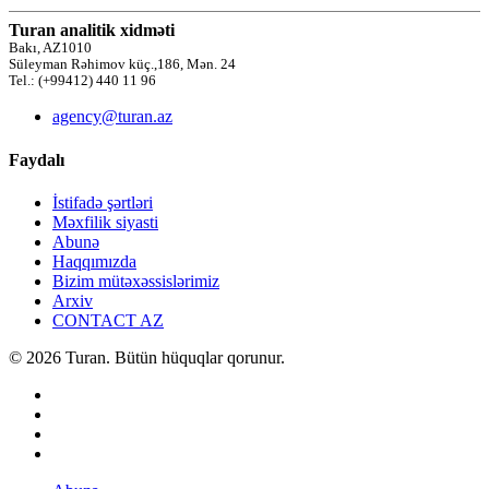
Turan analitik xidməti
Bakı, AZ1010
Süleyman Rəhimov küç.,186, Mən. 24
Tel.: (+99412) 440 11 96
agency@turan.az
Faydalı
İstifadə şərtləri
Məxfilik siyasti
Abunə
Haqqımızda
Bizim mütəxəssislərimiz
Arxiv
CONTACT AZ
© 2026 Turan. Bütün hüquqlar qorunur.