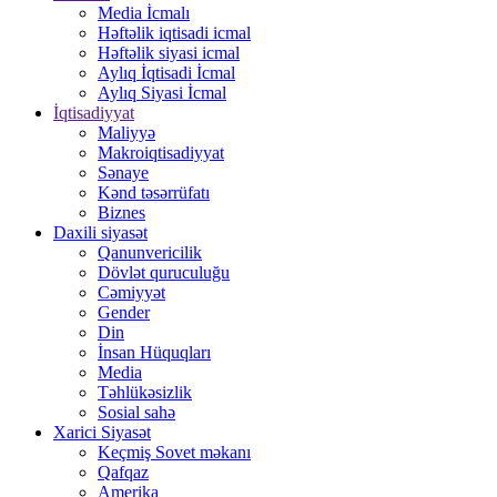
Media İcmalı
Həftəlik iqtisadi icmal
Həftəlik siyasi icmal
Aylıq İqtisadi İcmal
Aylıq Siyasi İcmal
İqtisadiyyat
Maliyyə
Makroiqtisadiyyat
Sənaye
Kənd təsərrüfatı
Biznes
Daxili siyasət
Qanunvericilik
Dövlət quruculuğu
Cəmiyyət
Gender
Din
İnsan Hüquqları
Media
Təhlükəsizlik
Sosial sahə
Xarici Siyasət
Keçmiş Sovet məkanı
Qafqaz
Amerika