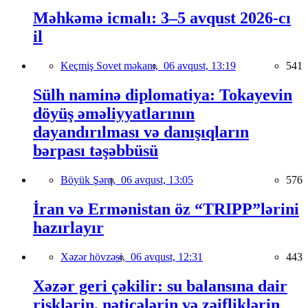
Məhkəmə icmalı: 3–5 avqust 2026-cı
il
Keçmiş Sovet məkanı,
06 avqust, 13:19
541
Sülh naminə diplomatiya: Tokayevin
döyüş əməliyyatlarının
dayandırılması və danışıqların
bərpası təşəbbüsü
Böyük Şərq,
06 avqust, 13:05
576
İran və Ermənistan öz “TRIPP”lərini
hazırlayır
Xəzər hövzəsi,
06 avqust, 12:31
443
Xəzər geri çəkilir: su balansına dair
risklərin, nəticələrin və zəifliklərin