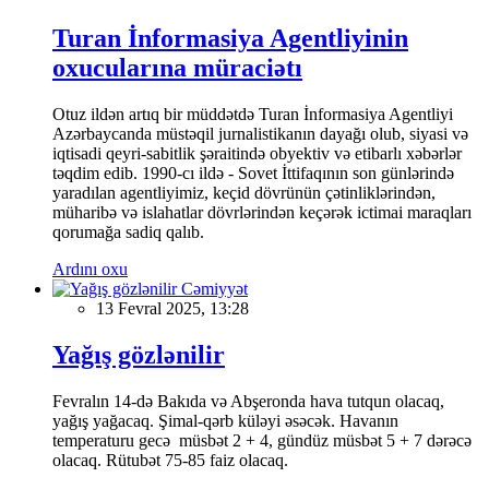
Turan İnformasiya Agentliyinin
oxucularına müraciətı
Otuz ildən artıq bir müddətdə Turan İnformasiya Agentliyi
Azərbaycanda müstəqil jurnalistikanın dayağı olub, siyasi və
iqtisadi qeyri-sabitlik şəraitində obyektiv və etibarlı xəbərlər
təqdim edib. 1990-cı ildə - Sovet İttifaqının son günlərində
yaradılan agentliyimiz, keçid dövrünün çətinliklərindən,
müharibə və islahatlar dövrlərindən keçərək ictimai maraqları
qorumağa sadiq qalıb.
Ardını oxu
Cəmiyyət
13 Fevral 2025, 13:28
Yağış gözlənilir
Fevralın 14-də Bakıda və Abşeronda hava tutqun olacaq,
yağış yağacaq. Şimal-qərb küləyi əsəcək. Havanın
temperaturu gecə müsbət 2 + 4, gündüz müsbət 5 + 7 dərəcə
olacaq. Rütubət 75-85 faiz olacaq.