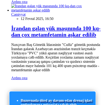
Ardını oxu
Cəmiyyət
12 Fevral 2025, 16:50
İrandan gələn yük maşınında 100 kq-
dan çox metamfetamin aşkar edilib
Naxçıvan Baş Gömrük İdarəsinin "Culfa" gömrük postunda
İrandan gələrək Azərbaycan ərazisindən tranzit keçməklə
Türkiyəyə "PVC" yükü aparan nəqliyyat vasitəsi əsaslı
yoxlamaya cəlb edilib. Keçirilən yoxlama zamanı nəqliyyat
vasitəsinin yanacaq qatqısı çənindən və qızdırıcı sistemin
çənindən maye halında 101 kq 400 qram psixotrop maddə -
metamfetamin aşkar edilib
Ardını oxu
Buzovnada dörd ay davam edən drenaj işləri
ombudsmana müraciətə səbəb olub