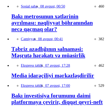
Sosial sahə,
08 avqust, 00:50
460
Bakı metrosunun xətlərinin
ayrılması: nəqliyyat böhranından
necə qaçmaq olar?
Cəmiyyət,
08 avqust, 00:41
382
Təbriz azadlığının salnaməsi:
Məşrutə hərəkatı və müasirlik
Ekspress təhlil,
07 avqust, 17:28
462
Media idarəçiliyi mərkəzləşdirilir
Ekspress təhlil,
07 avqust, 17:00
529
Bakı investisiya forumunu daimi
platformaya çevirir, diqqət qeyri-neft