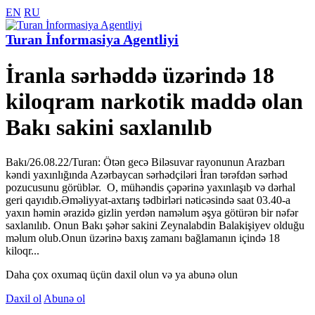
EN
RU
Turan İnformasiya Agentliyi
İranla sərhəddə üzərində 18
kiloqram narkotik maddə olan
Bakı sakini saxlanılıb
Bakı/26.08.22/Turan: Ötən gecə Biləsuvar rayonunun Arazbarı
kəndi yaxınlığında Azərbaycan sərhədçiləri İran tərəfdən sərhəd
pozucusunu görüblər. O, mühəndis çəpərinə yaxınlaşıb və dərhal
geri qayıdıb.Əməliyyat-axtarış tədbirləri nəticəsində saat 03.40-a
yaxın həmin ərazidə gizlin yerdən naməlum əşya götürən bir nəfər
saxlanılıb. Onun Bakı şəhər sakini Zeynalabdin Balakişiyev olduğu
məlum olub.Onun üzərinə baxış zamanı bağlamanın içində 18
kiloqr...
Daha çox oxumaq üçün daxil olun və ya abunə olun
Daxil ol
Abunə ol