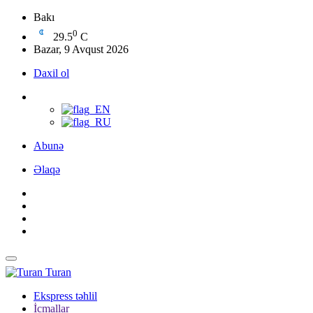
Bakı
0
29.5
C
Bazar, 9 Avqust 2026
Daxil ol
Abunə
Əlaqə
Turan
Ekspress təhlil
İcmallar