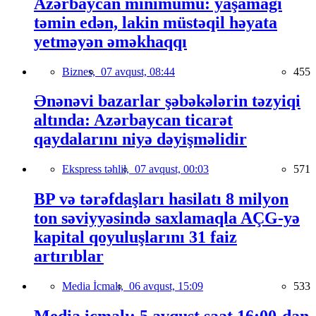
Azərbaycan minimumu: yaşamağı
təmin edən, lakin müstəqil həyata
yetməyən əməkhaqqı
Biznes,
07 avqust, 08:44
455
Ənənəvi bazarlar şəbəkələrin təzyiqi
altında: Azərbaycan ticarət
qaydalarını niyə dəyişməlidir
Ekspress təhlil,
07 avqust, 00:03
571
BP və tərəfdaşları hasilatı 8 milyon
ton səviyyəsində saxlamaqla AÇG-yə
kapital qoyuluşlarını 31 faiz
artırıblar
Media İcmalı,
06 avqust, 15:09
533