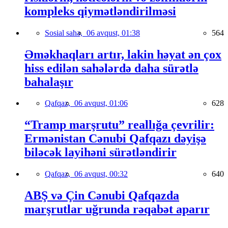
kompleks qiymətləndirilməsi
Sosial sahə,
06 avqust, 01:38
564
Əməkhaqları artır, lakin həyat ən çox
hiss edilən sahələrdə daha sürətlə
bahalaşır
Qafqaz,
06 avqust, 01:06
628
“Tramp marşrutu” reallığa çevrilir:
Ermənistan Cənubi Qafqazı dəyişə
biləcək layihəni sürətləndirir
Qafqaz,
06 avqust, 00:32
640
ABŞ və Çin Cənubi Qafqazda
marşrutlar uğrunda rəqabət aparır