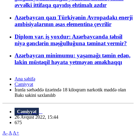
əvvəlki ittifaqa qayıdış ehtimalı azdır
Azərbaycan qazı Türkiyənin Avropadakı enerji
ambisiyalarının əsas elementinə çevrilir
Diplom var, iş yoxdur: Azərbaycanda təhsil
niyə gənclərin məşğulluğuna təminat vermir?
Azərbaycan minimumu: yaşamağı təmin edən,
lakin müstəqil həyata yetməyən əməkhaqqı
Ana səhifə
Cəmiyyət
İranla sərhəddə üzərində 18 kiloqram narkotik maddə olan
Bakı sakini saxlanılıb
Cəmiyyət
26 Avqust 2022, 15:44
675
A-
A
A+