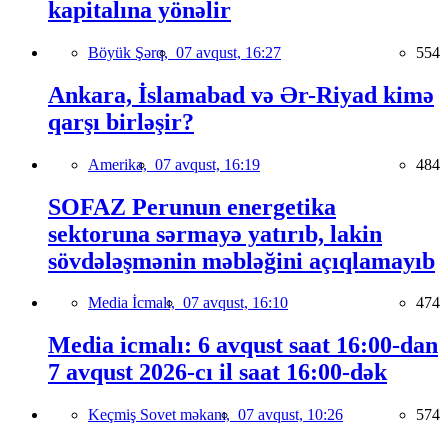
kapitalına yönəlir
Böyük Şərq,
07 avqust, 16:27
554
Ankara, İslamabad və Ər-Riyad kimə
qarşı birləşir?
Amerika,
07 avqust, 16:19
484
SOFAZ Perunun energetika
sektoruna sərmayə yatırıb, lakin
sövdələşmənin məbləğini açıqlamayıb
Media İcmalı,
07 avqust, 16:10
474
Media icmalı: 6 avqust saat 16:00-dan
7 avqust 2026-cı il saat 16:00-dək
Keçmiş Sovet məkanı,
07 avqust, 10:26
574