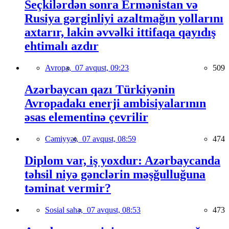
Seçkilərdən sonra Ermənistan və
Rusiya gərginliyi azaltmağın yollarını
axtarır, lakin əvvəlki ittifaqa qayıdış
ehtimalı azdır
Avropa,
07 avqust, 09:23
509
Azərbaycan qazı Türkiyənin
Avropadakı enerji ambisiyalarının
əsas elementinə çevrilir
Cəmiyyət,
07 avqust, 08:59
474
Diplom var, iş yoxdur: Azərbaycanda
təhsil niyə gənclərin məşğulluğuna
təminat vermir?
Sosial sahə,
07 avqust, 08:53
473