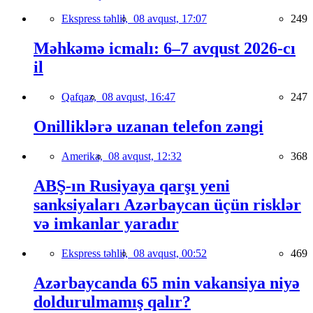
Ekspress təhlil,
08 avqust, 17:07
249
Məhkəmə icmalı: 6–7 avqust 2026-cı
il
Qafqaz,
08 avqust, 16:47
247
Onilliklərə uzanan telefon zəngi
Amerika,
08 avqust, 12:32
368
ABŞ-ın Rusiyaya qarşı yeni
sanksiyaları Azərbaycan üçün risklər
və imkanlar yaradır
Ekspress təhlil,
08 avqust, 00:52
469
Azərbaycanda 65 min vakansiya niyə
doldurulmamış qalır?