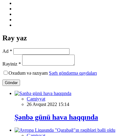
Rəy yaz
Ad *
Rəyiniz *
Oxudum və razıyam
Şərh göndərmə qaydaları
Göndər
Cəmiyyət
26 Avqust 2022 15:14
Şənbə günü hava haqqında
Cəmiyyət