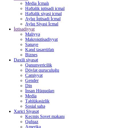
Media İcmalı
Həftəlik iqtisadi icmal
Həftəlik siyasi icmal
Aylıq İqtisadi İcmal
Aylıq Siyasi İcmal
İqtisadiyyat
Maliyyə
Makroiqtisadiyyat
Sənaye
Kənd təsərrüfatı
Biznes
Daxili siyasət
Qanunvericilik
Dövlət quruculuğu
Cəmiyyət
Gender
Din
İnsan Hüquqları
Media
Təhlükəsizlik
Sosial sahə
Xarici Siyasət
Keçmiş Sovet məkanı
Qafqaz
Amerika