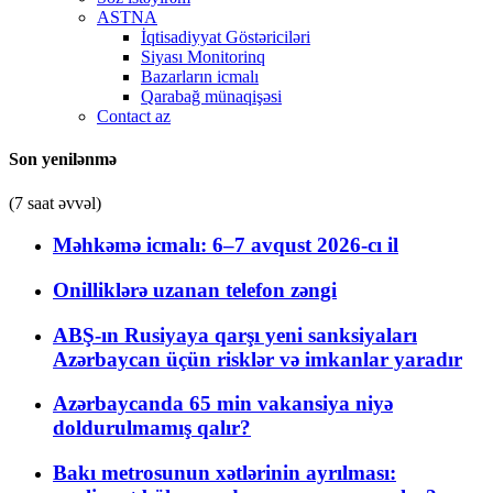
ASTNA
İqtisadiyyat Göstəriciləri
Siyası Monitorinq
Bazarların icmalı
Qarabağ münaqişəsi
Contact az
Son yenilənmə
(7 saat əvvəl)
Məhkəmə icmalı: 6–7 avqust 2026-cı il
Onilliklərə uzanan telefon zəngi
ABŞ-ın Rusiyaya qarşı yeni sanksiyaları
Azərbaycan üçün risklər və imkanlar yaradır
Azərbaycanda 65 min vakansiya niyə
doldurulmamış qalır?
Bakı metrosunun xətlərinin ayrılması: