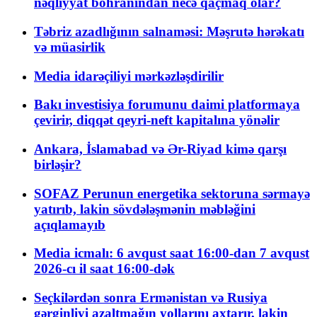
nəqliyyat böhranından necə qaçmaq olar?
Təbriz azadlığının salnaməsi: Məşrutə hərəkatı
və müasirlik
Media idarəçiliyi mərkəzləşdirilir
Bakı investisiya forumunu daimi platformaya
çevirir, diqqət qeyri-neft kapitalına yönəlir
Ankara, İslamabad və Ər-Riyad kimə qarşı
birləşir?
SOFAZ Perunun energetika sektoruna sərmayə
yatırıb, lakin sövdələşmənin məbləğini
açıqlamayıb
Media icmalı: 6 avqust saat 16:00-dan 7 avqust
2026-cı il saat 16:00-dək
Seçkilərdən sonra Ermənistan və Rusiya
gərginliyi azaltmağın yollarını axtarır, lakin