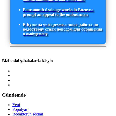
Four-month drainage works in Buzovna
prompt an appeal to the ombudsman
В Бузовна четырехмесячные работы по
водоотводу стали поводом для обращения
к омбудсмену
Bizi sosial şəbəkələrdə izləyin
Gündəmdə
Yeni
Populyar
Redaktorun seçimi