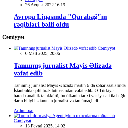
26 Avqust 2022 16:19
Avropa Liqasında "Qarabağ"ın
rəqibləri bəlli oldu
Cəmiyyət
Cəmiyyət
6 Mart 2025, 20:06
Tanınmış jurnalist Mayis Əlizadə
vəfat edib
Tanınmış jurnalist Mayis Əlizadə martın 6-da səhər saatlarında
İstanbulda qəfil ürək tutmasından vəfat edib. O Türkiyə
barədə analitik təfəkkürü, bu ölkənin tarixi və siyasəti ilə bağlı
dərin biliyi ilə tanınan jurnalist və tərcüməçi idi.
Ardını oxu
Cəmiyyət
13 Fevral 2025, 14:02