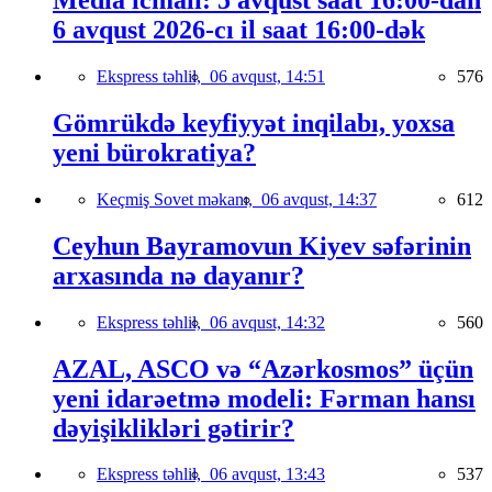
Media icmalı: 5 avqust saat 16:00-dan
6 avqust 2026-cı il saat 16:00-dək
Ekspress təhlil,
06 avqust, 14:51
576
Gömrükdə keyfiyyət inqilabı, yoxsa
yeni bürokratiya?
Keçmiş Sovet məkanı,
06 avqust, 14:37
612
Ceyhun Bayramovun Kiyev səfərinin
arxasında nə dayanır?
Ekspress təhlil,
06 avqust, 14:32
560
AZAL, ASCO və “Azərkosmos” üçün
yeni idarəetmə modeli: Fərman hansı
dəyişiklikləri gətirir?
Ekspress təhlil,
06 avqust, 13:43
537