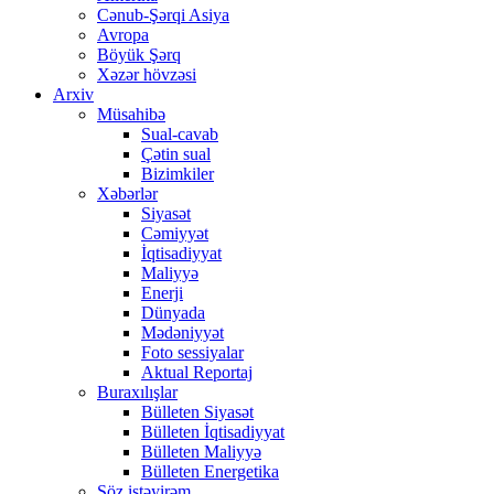
Cənub-Şərqi Asiya
Avropa
Böyük Şərq
Xəzər hövzəsi
Arxiv
Müsahibə
Sual-cavab
Çətin sual
Bizimkiler
Xəbərlər
Siyasət
Cəmiyyət
İqtisadiyyat
Maliyyə
Enerji
Dünyada
Mədəniyyət
Foto sessiyalar
Aktual Reportaj
Buraxılışlar
Bülleten Siyasət
Bülleten İqtisadiyyat
Bülleten Maliyyə
Bülleten Energetika
Söz istəyirəm