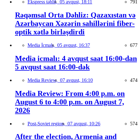
Ekspress təhlil,
05 avqust, 18:11
791
Rəqəmsal Orta Dəhliz: Qazaxıstan və
Azərbaycan Xəzərin sahillərini fiber-
optik xətlə birləşdirdi
Media İcmalı,
05 avqust, 16:37
677
Media icmalı: 4 avqust saat 16:00-dan
5 avqust saat 16:00-dək
Media Review,
07 avqust, 16:10
474
Media Review: From 4:00 p.m. on
August 6 to 4:00 p.m. on August 7,
2026
Post-Soviet region,
07 avqust, 10:26
574
After the election, Armenia and