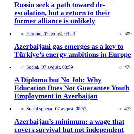
Russia seek a path toward de-
escalation, but a return to their
former alliance is unlikely
Europe,
07 avqust, 09:23
509
Azerbaijani gas emerges as a key to
Türkiye’s energy ambitions in Europe
Social,
07 avqust, 08:59
474
A Diploma but No Job: Why
Education Does Not Guarantee Youth
Employment in Azerbaijan
Social sphere,
07 avqust, 08:53
473
Azerbaijan’s minimum: a wage that
covers survival but not independent