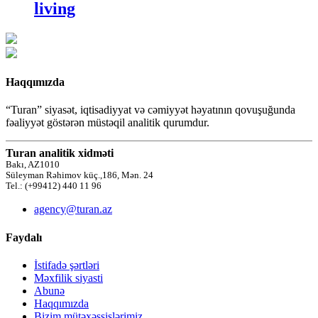
living
Haqqımızda
“Turan” siyasət, iqtisadiyyat və cəmiyyət həyatının qovuşuğunda
fəaliyyət göstərən müstəqil analitik qurumdur.
Turan analitik xidməti
Bakı, AZ1010
Süleyman Rəhimov küç.,186, Mən. 24
Tel.: (+99412) 440 11 96
agency@turan.az
Faydalı
İstifadə şərtləri
Məxfilik siyasti
Abunə
Haqqımızda
Bizim mütəxəssislərimiz