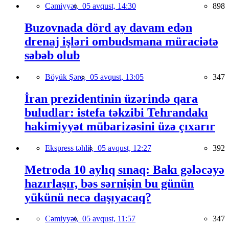
Cəmiyyət,
05 avqust, 14:30
898
Buzovnada dörd ay davam edən
drenaj işləri ombudsmana müraciətə
səbəb olub
Böyük Şərq,
05 avqust, 13:05
347
İran prezidentinin üzərində qara
buludlar: istefa təkzibi Tehrandakı
hakimiyyət mübarizəsini üzə çıxarır
Ekspress təhlil,
05 avqust, 12:27
392
Metroda 10 aylıq sınaq: Bakı gələcəyə
hazırlaşır, bəs sərnişin bu günün
yükünü necə daşıyacaq?
Cəmiyyət,
05 avqust, 11:57
347