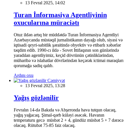
13 Fevral 2025, 14:02
Turan İnformasiya Agentliyinin
oxucularına müraciətı
Otuz ildən artıq bir müddətdə Turan İnformasiya Agentliyi
Azərbaycanda müstəqil jurnalistikanın dayağı olub, siyasi və
iqtisadi qeyri-sabitlik şəraitində obyektiv və etibarlı xəbərlər
təqdim edib. 1990-cı ildə - Sovet İttifaqının son günlərində
yaradılan agentliyimiz, keçid dövrünün çətinliklərindən,
müharibə və islahatlar dövrlərindən keçərək ictimai maraqları
qorumağa sadiq qalıb.
Ardını oxu
Cəmiyyət
13 Fevral 2025, 13:28
Yağış gözlənilir
Fevralın 14-də Bakıda və Abşeronda hava tutqun olacaq,
yağış yağacaq. Şimal-qərb küləyi əsəcək. Havanın
temperaturu gecə müsbət 2 + 4, gündüz müsbət 5 + 7 dərəcə
olacaq. Rütubət 75-85 faiz olacaq.