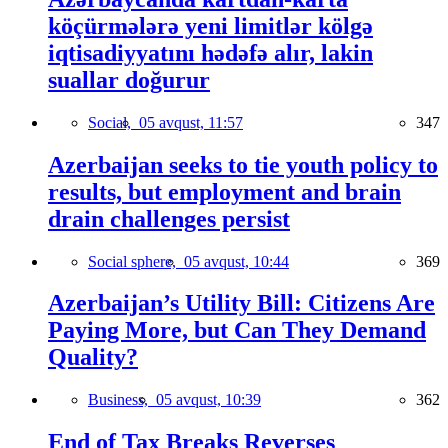
köçürmələrə yeni limitlər kölgə
iqtisadiyyatını hədəfə alır, lakin
suallar doğurur
Social,
05 avqust, 11:57
347
Azerbaijan seeks to tie youth policy to
results, but employment and brain
drain challenges persist
Social sphere,
05 avqust, 10:44
369
Azerbaijan’s Utility Bill: Citizens Are
Paying More, but Can They Demand
Quality?
Business,
05 avqust, 10:39
362
End of Tax Breaks Reverses