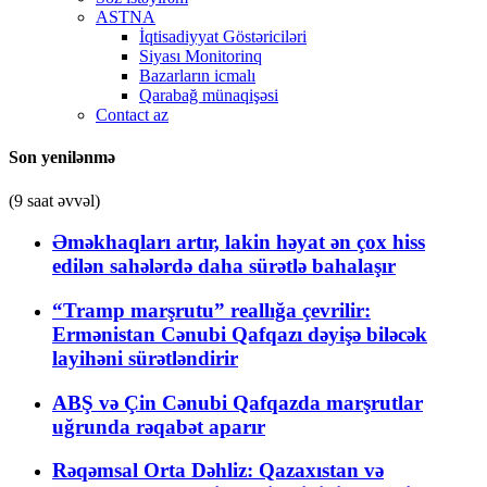
ASTNA
İqtisadiyyat Göstəriciləri
Siyası Monitorinq
Bazarların icmalı
Qarabağ münaqişəsi
Contact az
Son yenilənmə
(9 saat əvvəl)
Əməkhaqları artır, lakin həyat ən çox hiss
edilən sahələrdə daha sürətlə bahalaşır
“Tramp marşrutu” reallığa çevrilir:
Ermənistan Cənubi Qafqazı dəyişə biləcək
layihəni sürətləndirir
ABŞ və Çin Cənubi Qafqazda marşrutlar
uğrunda rəqabət aparır
Rəqəmsal Orta Dəhliz: Qazaxıstan və