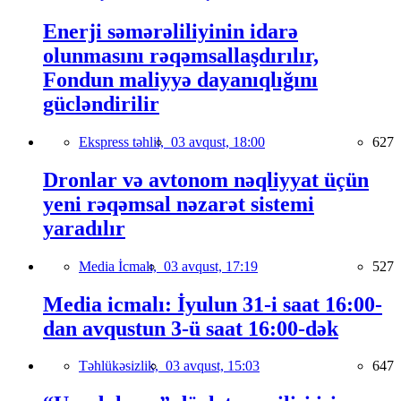
Enerji səmərəliliyinin idarə
olunmasını rəqəmsallaşdırılır,
Fondun maliyyə dayanıqlığını
gücləndirilir
Ekspress təhlil,
03 avqust, 18:00
627
Dronlar və avtonom nəqliyyat üçün
yeni rəqəmsal nəzarət sistemi
yaradılır
Media İcmalı,
03 avqust, 17:19
527
Media icmalı: İyulun 31-i saat 16:00-
dan avqustun 3-ü saat 16:00-dək
Təhlükəsizlik,
03 avqust, 15:03
647