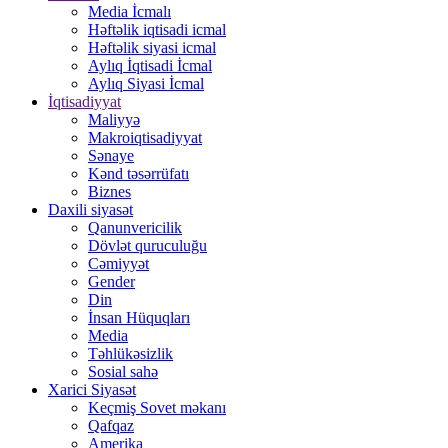
Media İcmalı
Həftəlik iqtisadi icmal
Həftəlik siyasi icmal
Aylıq İqtisadi İcmal
Aylıq Siyasi İcmal
İqtisadiyyat
Maliyyə
Makroiqtisadiyyat
Sənaye
Kənd təsərrüfatı
Biznes
Daxili siyasət
Qanunvericilik
Dövlət quruculuğu
Cəmiyyət
Gender
Din
İnsan Hüquqları
Media
Təhlükəsizlik
Sosial sahə
Xarici Siyasət
Keçmiş Sovet məkanı
Qafqaz
Amerika