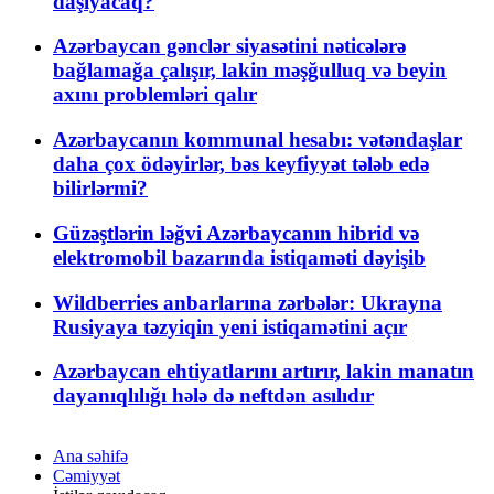
daşıyacaq?
Azərbaycan gənclər siyasətini nəticələrə
bağlamağa çalışır, lakin məşğulluq və beyin
axını problemləri qalır
Azərbaycanın kommunal hesabı: vətəndaşlar
daha çox ödəyirlər, bəs keyfiyyət tələb edə
bilirlərmi?
Güzəştlərin ləğvi Azərbaycanın hibrid və
elektromobil bazarında istiqaməti dəyişib
Wildberries anbarlarına zərbələr: Ukrayna
Rusiyaya təzyiqin yeni istiqamətini açır
Azərbaycan ehtiyatlarını artırır, lakin manatın
dayanıqlılığı hələ də neftdən asılıdır
Ana səhifə
Cəmiyyət