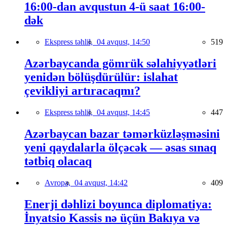
16:00-dan avqustun 4-ü saat 16:00-
dək
Ekspress təhlil,
04 avqust, 14:50
519
Azərbaycanda gömrük səlahiyyətləri
yenidən bölüşdürülür: islahat
çevikliyi artıracaqmı?
Ekspress təhlil,
04 avqust, 14:45
447
Azərbaycan bazar təmərküzləşməsini
yeni qaydalarla ölçəcək — əsas sınaq
tətbiq olacaq
Avropa,
04 avqust, 14:42
409
Enerji dəhlizi boyunca diplomatiya:
İnyatsio Kassis nə üçün Bakıya və