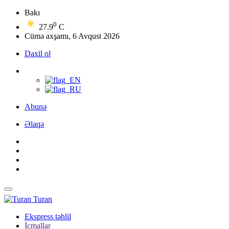
Bakı
0
27.9
C
Cümə axşamı, 6 Avqust 2026
Daxil ol
Abunə
Əlaqə
Turan
Ekspress təhlil
İcmallar