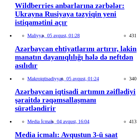
Wildberries anbarlarına zərbələr:
Ukrayna Rusiyaya təzyiqin yeni
istiqamətini açır
Maliyyə,
05 avqust, 01:28
431
Azərbaycan ehtiyatlarını artırır, lakin
manatın dayanıqlılığı hələ də neftdən
asılıdır
Makroiqtisadiyyat,
05 avqust, 01:24
340
Azərbaycan iqtisadi artımın zəiflədiyi
şəraitdə rəqəmsallaşmanı
sürətləndirir
Media İcmalı,
04 avqust, 16:04
413
Media icmalı: Avqustun 3-ü saat