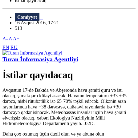
İstilər qayıdacaq
Cəmiyyət
16 Avqust 2016, 17:21
513
A-
A
A+
EN
RU
Turan İnformasiya Agentliyi
İstilər qayıdacaq
Avqustun 17-də Bakıda və Abşeronda hava şəraiti quru və isti
olacaq, şimal-qərb küləyi əsəcək. Havanın temperaturu +33 +35
dərəcə, nisbi rütubətlilik isə 65-70% təşkil edəcək. Ölkənin aran
rayonlarında hava +38 dərəcəyə, dağətəyi rayonlarda isə +30
dərəcəyə qədər isinəcək. Meteohəssas insanlar üçün hava şəraiti
əlverişsiz olacaq, xəbəri Ekologiya Nazirliyinin Milli
Hidrometeorologiya Departamenti yayıb. -02D-
Daha çox oxumaq üçün daxil olun və ya abunə olun