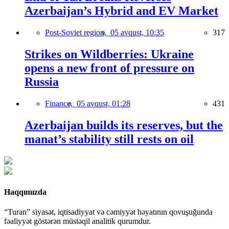
Azerbaijan’s Hybrid and EV Market
Post-Soviet region,
05 avqust, 10:35
317
Strikes on Wildberries: Ukraine
opens a new front of pressure on
Russia
Finance,
05 avqust, 01:28
431
Azerbaijan builds its reserves, but the
manat’s stability still rests on oil
Haqqımızda
“Turan” siyasət, iqtisadiyyat və cəmiyyət həyatının qovuşuğunda
fəaliyyət göstərən müstəqil analitik qurumdur.