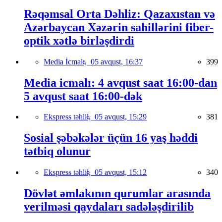
Rəqəmsal Orta Dəhliz: Qazaxıstan və
Azərbaycan Xəzərin sahillərini fiber-
optik xətlə birləşdirdi
Media İcmalı,
05 avqust, 16:37
399
Media icmalı: 4 avqust saat 16:00-dan
5 avqust saat 16:00-dək
Ekspress təhlil,
05 avqust, 15:29
381
Sosial şəbəkələr üçün 16 yaş həddi
tətbiq olunur
Ekspress təhlil,
05 avqust, 15:12
340
Dövlət əmlakının qurumlar arasında
verilməsi qaydaları sadələşdirilib