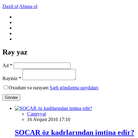
Daxil ol
Abunə ol
Rəy yaz
Ad *
Rəyiniz *
Oxudum və razıyam
Şərh göndərmə qaydaları
Göndər
Cəmiyyət
16 Avqust 2016 17:10
SOCAR öz kadrlarından imtina edir?