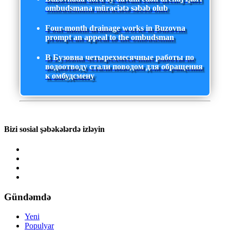
ombudsmana müraciətə səbəb olub
Four-month drainage works in Buzovna
prompt an appeal to the ombudsman
В Бузовна четырехмесячные работы по
водоотводу стали поводом для обращения
к омбудсмену
Bizi sosial şəbəkələrdə izləyin
Gündəmdə
Yeni
Populyar