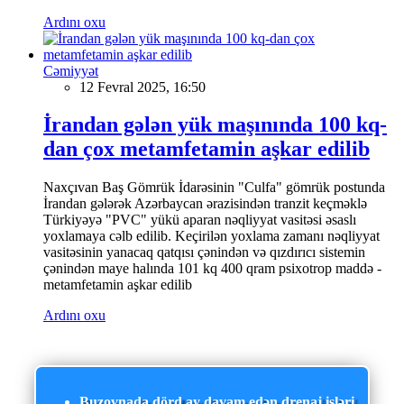
Ardını oxu
Cəmiyyət
12 Fevral 2025, 16:50
İrandan gələn yük maşınında 100 kq-
dan çox metamfetamin aşkar edilib
Naxçıvan Baş Gömrük İdarəsinin "Culfa" gömrük postunda
İrandan gələrək Azərbaycan ərazisindən tranzit keçməklə
Türkiyəyə "PVC" yükü aparan nəqliyyat vasitəsi əsaslı
yoxlamaya cəlb edilib. Keçirilən yoxlama zamanı nəqliyyat
vasitəsinin yanacaq qatqısı çənindən və qızdırıcı sistemin
çənindən maye halında 101 kq 400 qram psixotrop maddə -
metamfetamin aşkar edilib
Ardını oxu
Buzovnada dörd ay davam edən drenaj işləri