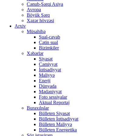
Cənub-Şərqi Asiya
Avropa
Böyük Şərq
Xəzər hövzəsi
Arxiv
Müsahibə
Sual-cavab
Çətin sual
Bizimkiler
Xəbərlər
Siyasət
Cəmiyyət
İqtisadiyyat
Maliyyə
Enerji
Dünyada
Mədəniyyət
Foto sessiyalar
Aktual Reportaj
Buraxılışlar
Bülleten Siyasət
Bülleten İqtisadiyyat
Bülleten Maliyyə
Bülleten Energetika
Söz istəyirəm