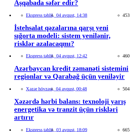
Aşqabada səfər edir?
Ekspress təhlil,
04 avqust, 14:38
453
İstehsalat qəzalarına qarşı yeni
sığorta modeli: sistem yenilənir,
risklər azalacaqmı?
Ekspress təhlil,
04 avqust, 12:42
460
Azərbaycan kredit zəmanəti sistemini
regionlar və Qarabağ üçün yeniləyir
Xəzər hövzəsi,
04 avqust, 00:48
504
Xəzərdə hərbi balans: texnoloji yarış
energetika və tranzit üçün riskləri
artırır
Ekspress təhlil,
03 avqust, 18:09
665