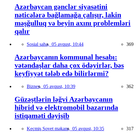
Azərbaycan gənclər siyasətini
nəticələrə bağlamağa çalışır, lakin
məşğulluq və beyin axını problemləri
qalır
Sosial sahə,
05 avqust, 10:44
369
Azərbaycanın kommunal hesabı:
vətəndaşlar daha çox ödəyirlər, bəs
keyfiyyət tələb edə bilirlərmi?
Biznes,
05 avqust, 10:39
362
Güzəştlərin ləğvi Azərbaycanın
hibrid və elektromobil bazarında
istiqaməti dəyişib
Keçmiş Sovet məkanı,
05 avqust, 10:35
317