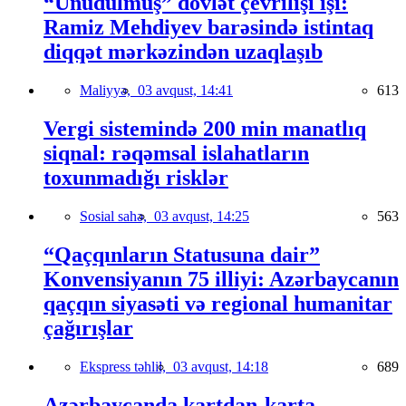
“Unudulmuş” dövlət çevrilişi işi:
Ramiz Mehdiyev barəsində istintaq
diqqət mərkəzindən uzaqlaşıb
Maliyyə,
03 avqust, 14:41
613
Vergi sistemində 200 min manatlıq
siqnal: rəqəmsal islahatların
toxunmadığı risklər
Sosial sahə,
03 avqust, 14:25
563
“Qaçqınların Statusuna dair”
Konvensiyanın 75 illiyi: Azərbaycanın
qaçqın siyasəti və regional humanitar
çağırışlar
Ekspress təhlil,
03 avqust, 14:18
689
Azərbaycanda kartdan-karta