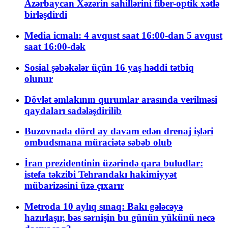
Azərbaycan Xəzərin sahillərini fiber-optik xətlə
birləşdirdi
Media icmalı: 4 avqust saat 16:00-dan 5 avqust
saat 16:00-dək
Sosial şəbəkələr üçün 16 yaş həddi tətbiq
olunur
Dövlət əmlakının qurumlar arasında verilməsi
qaydaları sadələşdirilib
Buzovnada dörd ay davam edən drenaj işləri
ombudsmana müraciətə səbəb olub
İran prezidentinin üzərində qara buludlar:
istefa təkzibi Tehrandakı hakimiyyət
mübarizəsini üzə çıxarır
Metroda 10 aylıq sınaq: Bakı gələcəyə
hazırlaşır, bəs sərnişin bu günün yükünü necə