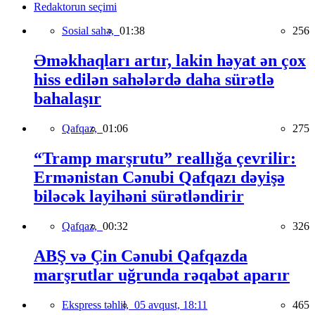
Redaktorun seçimi
Sosial sahə,
01:38
256
Əməkhaqları artır, lakin həyat ən çox
hiss edilən sahələrdə daha sürətlə
bahalaşır
Qafqaz,
01:06
275
“Tramp marşrutu” reallığa çevrilir:
Ermənistan Cənubi Qafqazı dəyişə
biləcək layihəni sürətləndirir
Qafqaz,
00:32
326
ABŞ və Çin Cənubi Qafqazda
marşrutlar uğrunda rəqabət aparır
Ekspress təhlil,
05 avqust, 18:11
465