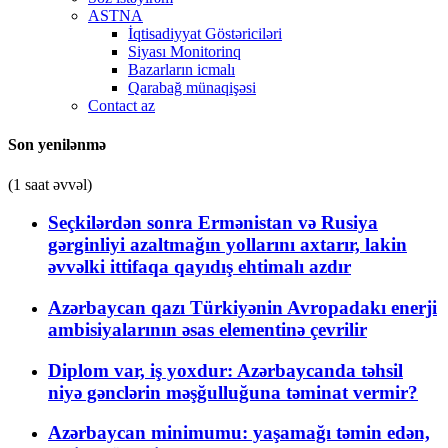
ASTNA
İqtisadiyyat Göstəriciləri
Siyası Monitorinq
Bazarların icmalı
Qarabağ münaqişəsi
Contact az
Son yenilənmə
(1 saat əvvəl)
Seçkilərdən sonra Ermənistan və Rusiya
gərginliyi azaltmağın yollarını axtarır, lakin
əvvəlki ittifaqa qayıdış ehtimalı azdır
Azərbaycan qazı Türkiyənin Avropadakı enerji
ambisiyalarının əsas elementinə çevrilir
Diplom var, iş yoxdur: Azərbaycanda təhsil
niyə gənclərin məşğulluğuna təminat vermir?
Azərbaycan minimumu: yaşamağı təmin edən,