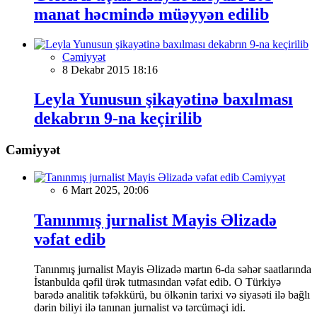
manat həcmində müəyyən edilib
Cəmiyyət
8 Dekabr 2015 18:16
Leyla Yunusun şikayətinə baxılması
dekabrın 9-na keçirilib
Cəmiyyət
Cəmiyyət
6 Mart 2025, 20:06
Tanınmış jurnalist Mayis Əlizadə
vəfat edib
Tanınmış jurnalist Mayis Əlizadə martın 6-da səhər saatlarında
İstanbulda qəfil ürək tutmasından vəfat edib. O Türkiyə
barədə analitik təfəkkürü, bu ölkənin tarixi və siyasəti ilə bağlı
dərin biliyi ilə tanınan jurnalist və tərcüməçi idi.