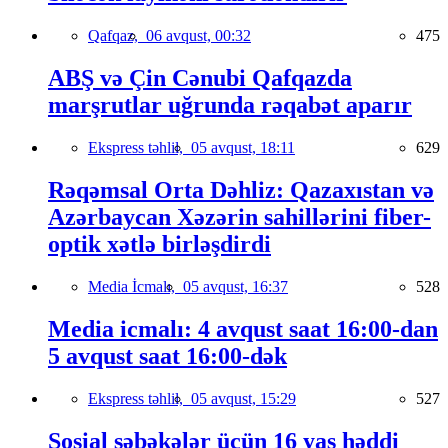
Qafqaz,
06 avqust, 00:32
475
ABŞ və Çin Cənubi Qafqazda
marşrutlar uğrunda rəqabət aparır
Ekspress təhlil,
05 avqust, 18:11
629
Rəqəmsal Orta Dəhliz: Qazaxıstan və
Azərbaycan Xəzərin sahillərini fiber-
optik xətlə birləşdirdi
Media İcmalı,
05 avqust, 16:37
528
Media icmalı: 4 avqust saat 16:00-dan
5 avqust saat 16:00-dək
Ekspress təhlil,
05 avqust, 15:29
527
Sosial şəbəkələr üçün 16 yaş həddi