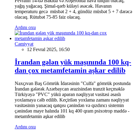
Fevralın 14-də Bakıda və Abşeronda hava tutqun olacaq,
yağış yağacaq. Şimal-qərb küləyi əsəcək. Havanın
temperaturu gecə müsbət 2 + 4, gündüz müsbət 5 + 7 dərəcə
olacaq. Rütubət 75-85 faiz olacaq.
Ardını oxu
Cəmiyyət
12 Fevral 2025, 16:50
İrandan gələn yük maşınında 100 kq-
dan çox metamfetamin aşkar edilib
Naxçıvan Baş Gömrük İdarəsinin "Culfa" gömrük postunda
İrandan gələrək Azərbaycan ərazisindən tranzit keçməklə
Türkiyəyə "PVC" yükü aparan nəqliyyat vasitəsi əsaslı
yoxlamaya cəlb edilib. Keçirilən yoxlama zamanı nəqliyyat
vasitəsinin yanacaq qatqısı çənindən və qızdırıcı sistemin
çənindən maye halında 101 kq 400 qram psixotrop maddə -
metamfetamin aşkar edilib
Ardını oxu