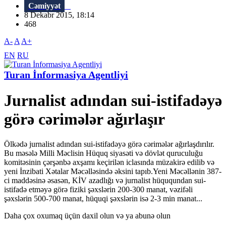
Cəmiyyət
8 Dekabr 2015, 18:14
468
A-
A
A+
EN
RU
Turan İnformasiya Agentliyi
Jurnalist adından sui-istifadəyə
görə cərimələr ağırlaşır
Ölkədə jurnalist adından sui-istifadəyə görə cərimələr ağırlaşdırılır.
Bu məsələ Milli Məclisin Hüquq siyasəti və dövlət quruculuğu
komitəsinin çərşənbə axşamı keçirilən iclasında müzakirə edilib və
yeni İnzibati Xətalar Məcəlləsində əksini tapıb.Yeni Məcəllənin 387-
ci maddəsinə əsasən, KİV azadlığı və jurnalist hüququndan sui-
istifadə etməyə görə fiziki şəxslərin 200-300 manat, vəzifəli
şəxslərin 500-700 manat, hüquqi şəxslərin isə 2-3 min manat...
Daha çox oxumaq üçün daxil olun və ya abunə olun