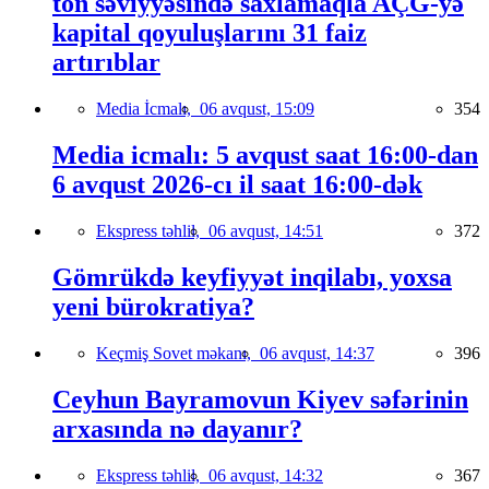
ton səviyyəsində saxlamaqla AÇG-yə
kapital qoyuluşlarını 31 faiz
artırıblar
Media İcmalı,
06 avqust, 15:09
354
Media icmalı: 5 avqust saat 16:00-dan
6 avqust 2026-cı il saat 16:00-dək
Ekspress təhlil,
06 avqust, 14:51
372
Gömrükdə keyfiyyət inqilabı, yoxsa
yeni bürokratiya?
Keçmiş Sovet məkanı,
06 avqust, 14:37
396
Ceyhun Bayramovun Kiyev səfərinin
arxasında nə dayanır?
Ekspress təhlil,
06 avqust, 14:32
367