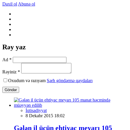
Daxil ol
Abunə ol
Rəy yaz
Ad *
Rəyiniz *
Oxudum və razıyam
Şərh göndərmə qaydaları
Göndər
İqtisadiyyat
8 Dekabr 2015 18:02
Gələn il üçün ehtiyac meyarı 105