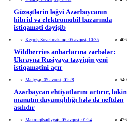
Güzəştlərin ləğvi Azərbaycanın
hibrid və elektromobil bazarında
istiqaməti dəyişib
Keçmiş Sovet məkanı,
05 avqust, 10:35
406
Wildberries anbarlarına zərbələr:
Ukrayna Rusiyaya təzyiqin yeni
istiqamətini açır
Maliyyə,
05 avqust, 01:28
540
Azərbaycan ehtiyatlarını artırır, lakin
manatın dayanıqlılığı hələ də neftdən
asılıdır
Makroiqtisadiyyat,
05 avqust, 01:24
426