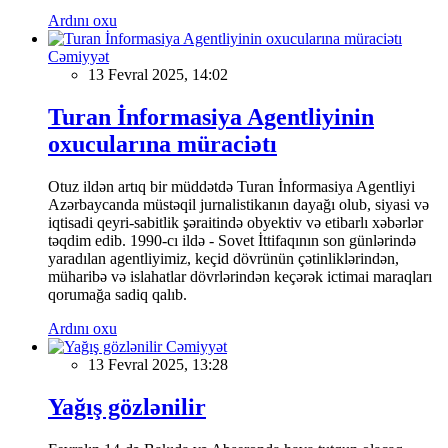
Ardını oxu
Cəmiyyət
13 Fevral 2025, 14:02
Turan İnformasiya Agentliyinin
oxucularına müraciətı
Otuz ildən artıq bir müddətdə Turan İnformasiya Agentliyi
Azərbaycanda müstəqil jurnalistikanın dayağı olub, siyasi və
iqtisadi qeyri-sabitlik şəraitində obyektiv və etibarlı xəbərlər
təqdim edib. 1990-cı ildə - Sovet İttifaqının son günlərində
yaradılan agentliyimiz, keçid dövrünün çətinliklərindən,
müharibə və islahatlar dövrlərindən keçərək ictimai maraqları
qorumağa sadiq qalıb.
Ardını oxu
Cəmiyyət
13 Fevral 2025, 13:28
Yağış gözlənilir