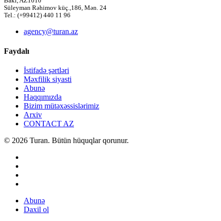
Bakı, AZ1010
Süleyman Rəhimov küç.,186, Mən. 24
Tel.: (+99412) 440 11 96
agency@turan.az
Faydalı
İstifadə şərtləri
Məxfilik siyasti
Abunə
Haqqımızda
Bizim mütəxəssislərimiz
Arxiv
CONTACT AZ
© 2026 Turan. Bütün hüquqlar qorunur.
Abunə
Daxil ol