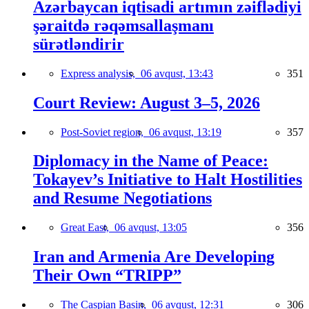
Azərbaycan iqtisadi artımın zəiflədiyi
şəraitdə rəqəmsallaşmanı
sürətləndirir
Express analysis,
06 avqust, 13:43
351
Court Review: August 3–5, 2026
Post-Soviet region,
06 avqust, 13:19
357
Diplomacy in the Name of Peace:
Tokayev’s Initiative to Halt Hostilities
and Resume Negotiations
Great East,
06 avqust, 13:05
356
Iran and Armenia Are Developing
Their Own “TRIPP”
The Caspian Basin,
06 avqust, 12:31
306