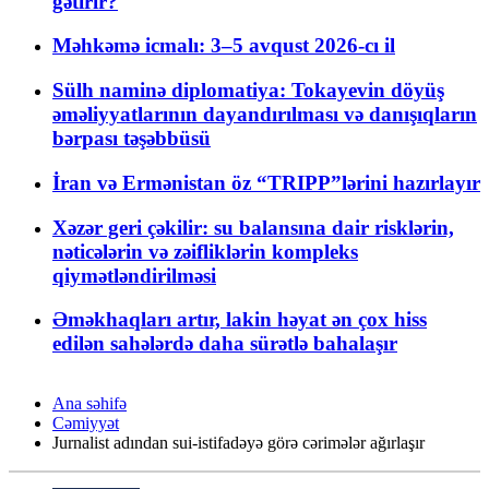
gətirir?
Məhkəmə icmalı: 3–5 avqust 2026-cı il
Sülh naminə diplomatiya: Tokayevin döyüş
əməliyyatlarının dayandırılması və danışıqların
bərpası təşəbbüsü
İran və Ermənistan öz “TRIPP”lərini hazırlayır
Xəzər geri çəkilir: su balansına dair risklərin,
nəticələrin və zəifliklərin kompleks
qiymətləndirilməsi
Əməkhaqları artır, lakin həyat ən çox hiss
edilən sahələrdə daha sürətlə bahalaşır
Ana səhifə
Cəmiyyət
Jurnalist adından sui-istifadəyə görə cərimələr ağırlaşır