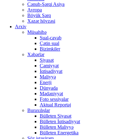
Cənub-Şərqi Asiya
Avropa
Böyük Şərq
Xəzər hövzəsi
Arxiv
Müsahibə
Sual-cavab
Çətin sual
Bizimkiler
Xəbərlər
Siyasət
Cəmiyyət
İqtisadiyyat
Maliyyə
Enerji
Dünyada
Mədəniyyət
Foto sessiyalar
Aktual Reportaj
Buraxılışlar
Bülleten Siyasət
Bülleten İqtisadiyyat
Bülleten Maliyyə
Bülleten Energetika
Söz istəyirəm