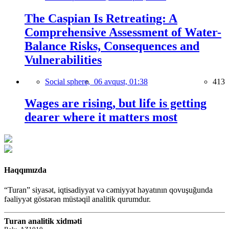
The Caspian Is Retreating: A
Comprehensive Assessment of Water-
Balance Risks, Consequences and
Vulnerabilities
Social sphere,
06 avqust, 01:38
413
Wages are rising, but life is getting
dearer where it matters most
Haqqımızda
“Turan” siyasət, iqtisadiyyat və cəmiyyət həyatının qovuşuğunda
fəaliyyət göstərən müstəqil analitik qurumdur.
Turan analitik xidməti