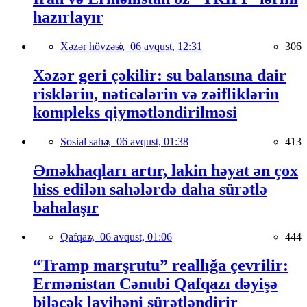
hazırlayır
Xəzər hövzəsi,
06 avqust, 12:31
306
Xəzər geri çəkilir: su balansına dair
risklərin, nəticələrin və zəifliklərin
kompleks qiymətləndirilməsi
Sosial sahə,
06 avqust, 01:38
413
Əməkhaqları artır, lakin həyat ən çox
hiss edilən sahələrdə daha sürətlə
bahalaşır
Qafqaz,
06 avqust, 01:06
444
“Tramp marşrutu” reallığa çevrilir:
Ermənistan Cənubi Qafqazı dəyişə
biləcək layihəni sürətləndirir