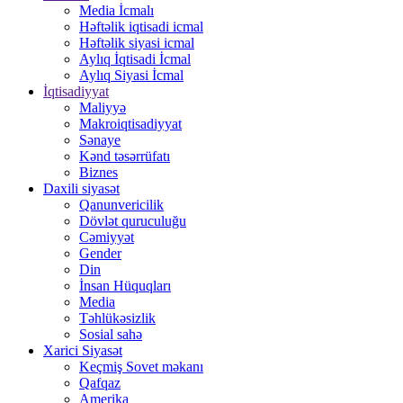
Media İcmalı
Həftəlik iqtisadi icmal
Həftəlik siyasi icmal
Aylıq İqtisadi İcmal
Aylıq Siyasi İcmal
İqtisadiyyat
Maliyyə
Makroiqtisadiyyat
Sənaye
Kənd təsərrüfatı
Biznes
Daxili siyasət
Qanunvericilik
Dövlət quruculuğu
Cəmiyyət
Gender
Din
İnsan Hüquqları
Media
Təhlükəsizlik
Sosial sahə
Xarici Siyasət
Keçmiş Sovet məkanı
Qafqaz
Amerika