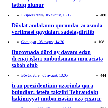
tətbiq olunur
Ekspress təhlil,
05 avqust, 15:12
480
Dövlət əmlakının qurumlar arasında
verilməsi qaydaları sadələşdirilib
Cəmiyyət,
05 avqust, 14:30
1081
Buzovnada dörd ay davam edən
drenaj işləri ombudsmana müraciətə
səbəb olub
Böyük Şərq,
05 avqust, 13:05
444
İran prezidentinin üzərində qara
buludlar: istefa təkzibi Tehrandakı
hakimiyyət mübarizəsini üzə çıxarır