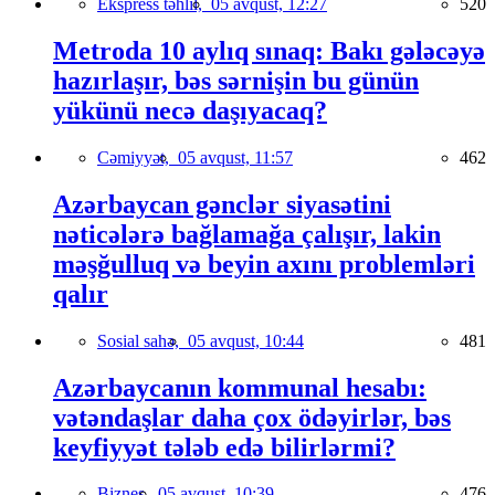
Ekspress təhlil,
05 avqust, 12:27
520
Metroda 10 aylıq sınaq: Bakı gələcəyə
hazırlaşır, bəs sərnişin bu günün
yükünü necə daşıyacaq?
Cəmiyyət,
05 avqust, 11:57
462
Azərbaycan gənclər siyasətini
nəticələrə bağlamağa çalışır, lakin
məşğulluq və beyin axını problemləri
qalır
Sosial sahə,
05 avqust, 10:44
481
Azərbaycanın kommunal hesabı:
vətəndaşlar daha çox ödəyirlər, bəs
keyfiyyət tələb edə bilirlərmi?
Biznes,
05 avqust, 10:39
476