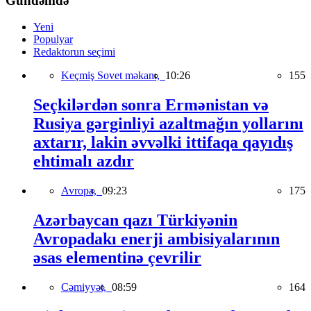
Gündəmdə
Yeni
Populyar
Redaktorun seçimi
Keçmiş Sovet məkanı,
10:26
155
Seçkilərdən sonra Ermənistan və
Rusiya gərginliyi azaltmağın yollarını
axtarır, lakin əvvəlki ittifaqa qayıdış
ehtimalı azdır
Avropa,
09:23
175
Azərbaycan qazı Türkiyənin
Avropadakı enerji ambisiyalarının
əsas elementinə çevrilir
Cəmiyyət,
08:59
164