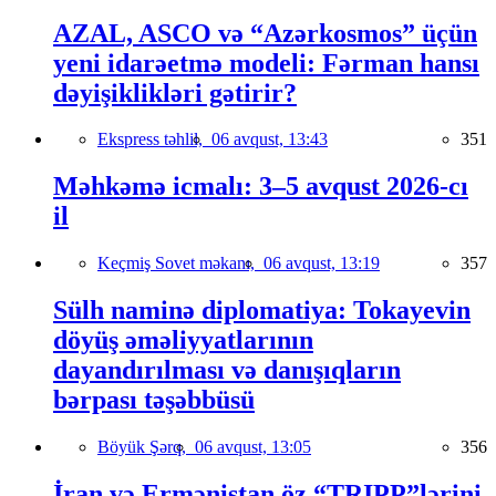
AZAL, ASCO və “Azərkosmos” üçün
yeni idarəetmə modeli: Fərman hansı
dəyişiklikləri gətirir?
Ekspress təhlil,
06 avqust, 13:43
351
Məhkəmə icmalı: 3–5 avqust 2026-cı
il
Keçmiş Sovet məkanı,
06 avqust, 13:19
357
Sülh naminə diplomatiya: Tokayevin
döyüş əməliyyatlarının
dayandırılması və danışıqların
bərpası təşəbbüsü
Böyük Şərq,
06 avqust, 13:05
356
İran və Ermənistan öz “TRIPP”lərini