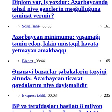
Diplom var, iş yoxdur: Azərbaycanda
təhsil niyə gənclərin məşğulluğuna
təminat vermir?
Sosial sahə,
08:53
161
Azərbaycan minimumu: yaşamağı
təmin edən, lakin müstəqil həyata
yetməyən əməkhaqqı
Biznes,
08:44
165
Ənənəvi bazarlar şəbəkələrin təzyiqi
altında: Azərbaycan ticarət
qaydalarını niyə dəyişməlidir
Ekspress təhlil,
00:03
235
BP və tərəfdaşları hasilatı 8 milyon