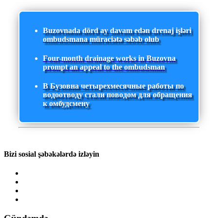
Buzovnada dörd ay davam edən drenaj işləri
ombudsmana müraciətə səbəb olub
Four-month drainage works in Buzovna
prompt an appeal to the ombudsman
В Бузовна четырехмесячные работы по
водоотводу стали поводом для обращения
к омбудсмену
Bizi sosial şəbəkələrdə izləyin