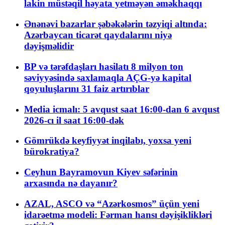
lakin müstəqil həyata yetməyən əməkhaqqı
Ənənəvi bazarlar şəbəkələrin təzyiqi altında:
Azərbaycan ticarət qaydalarını niyə
dəyişməlidir
BP və tərəfdaşları hasilatı 8 milyon ton
səviyyəsində saxlamaqla AÇG-yə kapital
qoyuluşlarını 31 faiz artırıblar
Media icmalı: 5 avqust saat 16:00-dan 6 avqust
2026-cı il saat 16:00-dək
Gömrükdə keyfiyyət inqilabı, yoxsa yeni
bürokratiya?
Ceyhun Bayramovun Kiyev səfərinin
arxasında nə dayanır?
AZAL, ASCO və “Azərkosmos” üçün yeni
idarəetmə modeli: Fərman hansı dəyişiklikləri