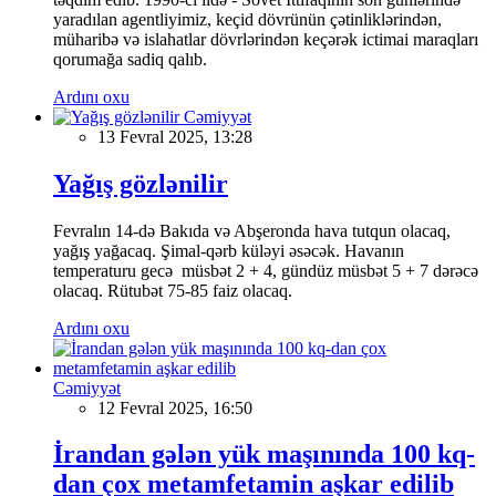
yaradılan agentliyimiz, keçid dövrünün çətinliklərindən,
müharibə və islahatlar dövrlərindən keçərək ictimai maraqları
qorumağa sadiq qalıb.
Ardını oxu
Cəmiyyət
13 Fevral 2025, 13:28
Yağış gözlənilir
Fevralın 14-də Bakıda və Abşeronda hava tutqun olacaq,
yağış yağacaq. Şimal-qərb küləyi əsəcək. Havanın
temperaturu gecə müsbət 2 + 4, gündüz müsbət 5 + 7 dərəcə
olacaq. Rütubət 75-85 faiz olacaq.
Ardını oxu
Cəmiyyət
12 Fevral 2025, 16:50
İrandan gələn yük maşınında 100 kq-
dan çox metamfetamin aşkar edilib