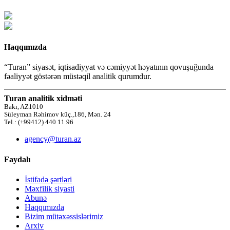
Haqqımızda
“Turan” siyasət, iqtisadiyyat və cəmiyyət həyatının qovuşuğunda
fəaliyyət göstərən müstəqil analitik qurumdur.
Turan analitik xidməti
Bakı, AZ1010
Süleyman Rəhimov küç.,186, Mən. 24
Tel.: (+99412) 440 11 96
agency@turan.az
Faydalı
İstifadə şərtləri
Məxfilik siyasti
Abunə
Haqqımızda
Bizim mütəxəssislərimiz
Arxiv