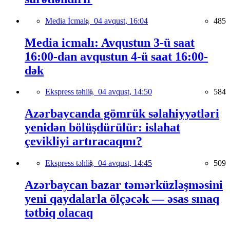
Media İcmalı,
04 avqust, 16:04
485
Media icmalı: Avqustun 3-ü saat
16:00-dan avqustun 4-ü saat 16:00-
dək
Ekspress təhlil,
04 avqust, 14:50
584
Azərbaycanda gömrük səlahiyyətləri
yenidən bölüşdürülür: islahat
çevikliyi artıracaqmı?
Ekspress təhlil,
04 avqust, 14:45
509
Azərbaycan bazar təmərküzləşməsini
yeni qaydalarla ölçəcək — əsas sınaq
tətbiq olacaq