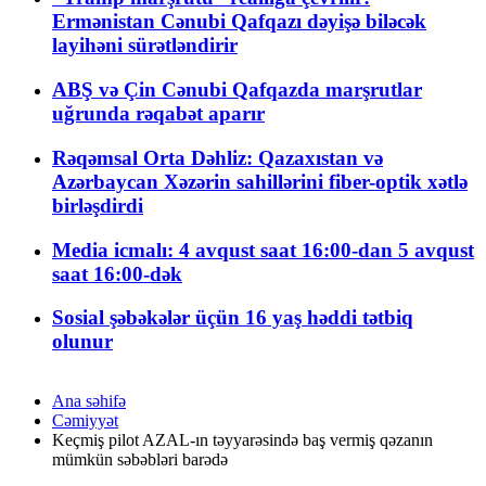
Ermənistan Cənubi Qafqazı dəyişə biləcək
layihəni sürətləndirir
ABŞ və Çin Cənubi Qafqazda marşrutlar
uğrunda rəqabət aparır
Rəqəmsal Orta Dəhliz: Qazaxıstan və
Azərbaycan Xəzərin sahillərini fiber-optik xətlə
birləşdirdi
Media icmalı: 4 avqust saat 16:00-dan 5 avqust
saat 16:00-dək
Sosial şəbəkələr üçün 16 yaş həddi tətbiq
olunur
Ana səhifə
Cəmiyyət
Keçmiş pilot AZAL-ın təyyarəsində baş vermiş qəzanın
mümkün səbəbləri barədə