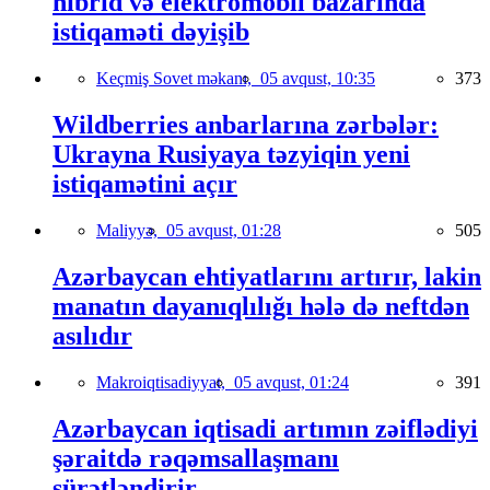
hibrid və elektromobil bazarında
istiqaməti dəyişib
Keçmiş Sovet məkanı,
05 avqust, 10:35
373
Wildberries anbarlarına zərbələr:
Ukrayna Rusiyaya təzyiqin yeni
istiqamətini açır
Maliyyə,
05 avqust, 01:28
505
Azərbaycan ehtiyatlarını artırır, lakin
manatın dayanıqlılığı hələ də neftdən
asılıdır
Makroiqtisadiyyat,
05 avqust, 01:24
391
Azərbaycan iqtisadi artımın zəiflədiyi
şəraitdə rəqəmsallaşmanı
sürətləndirir