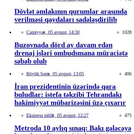
Dövlət əmlakının qurumlar arasında
verilməsi qaydaları sadələşdirilib
Cəmiyyət,
05 avqust, 14:30
1028
Buzovnada dörd ay davam edən
drenaj işləri ombudsmana müraciətə
səbəb olub
Böyük Şərq,
05 avqust, 13:05
406
İran prezidentinin üzərində qara
buludlar: istefa təkzibi Tehrandakı
hakimiyyət mübarizəsini üzə çıxarır
Ekspress təhlil,
05 avqust, 12:27
475
Metroda 10 aylıq sınaq: Bakı gələcəyə