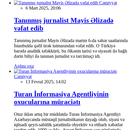
Cəmiyyət
6 Mart 2025, 20:06
Tanınmış jurnalist Mayis Əlizadə
vəfat edib
Tanınmış jurnalist Mayis Əlizadə martın 6-da səhər saatlarında
İstanbulda qəfil ürək tutmasından vəfat edib. O Türkiyə
barədə analitik təfəkkürü, bu ölkənin tarixi və siyasəti ilə bağlı
dərin biliyi ilə tanınan jurnalist və tərcüməçi idi.
Ardını oxu
Cəmiyyət
13 Fevral 2025, 14:02
Turan İnformasiya Agentliyinin
oxucularına müraciətı
Otuz ildən artıq bir müddətdə Turan İnformasiya Agentliyi
Azərbaycanda müstəqil jurnalistikanın dayağı olub, siyasi və
iqtisadi qeyri-sabitlik şəraitində obyektiv və etibarlı xəbərlər
təqdim edib. 1990-cı ildə - Sovet İttifaqının son günlərində