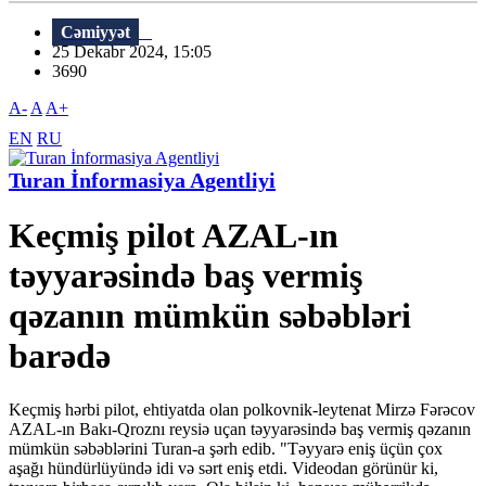
Cəmiyyət
25 Dekabr 2024, 15:05
3690
A-
A
A+
EN
RU
Turan İnformasiya Agentliyi
Keçmiş pilot AZAL-ın
təyyarəsində baş vermiş
qəzanın mümkün səbəbləri
barədə
Keçmiş hərbi pilot, ehtiyatda olan polkovnik-leytenat Mirzə Fərəcov
AZAL-ın Bakı-Qroznı reysiə uçan təyyarəsində baş vermiş qəzanın
mümkün səbəblərini Turan-a şərh edib. "Təyyarə eniş üçün çox
aşağı hündürlüyündə idi və sərt eniş etdi. Videodan görünür ki,