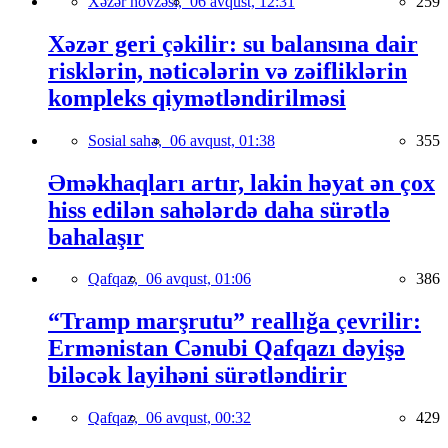
Xəzər hövzəsi,
06 avqust, 12:31
259
Xəzər geri çəkilir: su balansına dair
risklərin, nəticələrin və zəifliklərin
kompleks qiymətləndirilməsi
Sosial sahə,
06 avqust, 01:38
355
Əməkhaqları artır, lakin həyat ən çox
hiss edilən sahələrdə daha sürətlə
bahalaşır
Qafqaz,
06 avqust, 01:06
386
“Tramp marşrutu” reallığa çevrilir:
Ermənistan Cənubi Qafqazı dəyişə
biləcək layihəni sürətləndirir
Qafqaz,
06 avqust, 00:32
429