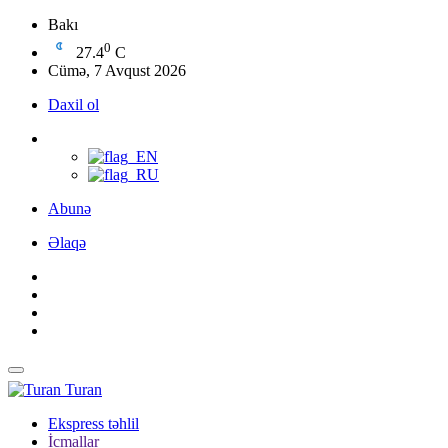
Bakı
0
27.4
C
Cümə, 7 Avqust 2026
Daxil ol
Abunə
Əlaqə
Turan
Ekspress təhlil
İcmallar