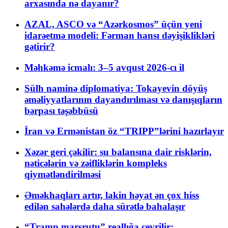
arxasında nə dayanır?
AZAL, ASCO və “Azərkosmos” üçün yeni
idarəetmə modeli: Fərman hansı dəyişiklikləri
gətirir?
Məhkəmə icmalı: 3–5 avqust 2026-cı il
Sülh naminə diplomatiya: Tokayevin döyüş
əməliyyatlarının dayandırılması və danışıqların
bərpası təşəbbüsü
İran və Ermənistan öz “TRIPP”lərini hazırlayır
Xəzər geri çəkilir: su balansına dair risklərin,
nəticələrin və zəifliklərin kompleks
qiymətləndirilməsi
Əməkhaqları artır, lakin həyat ən çox hiss
edilən sahələrdə daha sürətlə bahalaşır
“Tramp marşrutu” reallığa çevrilir: