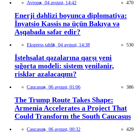
Avropa,
04 avqust, 14:42
470
Enerji dəhlizi boyunca diplomatiya:
İnyatsio Kassis nə üçün Bakıya və
Aşqabada səfər edir?
Ekspress təhlil,
04 avqust, 14:38
530
İstehsalat qəzalarına qarşı yeni
sığorta modeli: sistem yenilənir,
risklər azalacaqmı?
Caucasus,
06 avqust, 01:06
386
The Trump Route Takes Shape:
Armenia Accelerates a Project That
Could Transform the South Caucasus
Caucasus,
06 avqust, 00:32
429