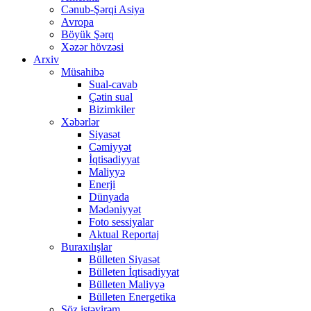
Cənub-Şərqi Asiya
Avropa
Böyük Şərq
Xəzər hövzəsi
Arxiv
Müsahibə
Sual-cavab
Çətin sual
Bizimkiler
Xəbərlər
Siyasət
Cəmiyyət
İqtisadiyyat
Maliyyə
Enerji
Dünyada
Mədəniyyət
Foto sessiyalar
Aktual Reportaj
Buraxılışlar
Bülleten Siyasət
Bülleten İqtisadiyyat
Bülleten Maliyyə
Bülleten Energetika
Söz istəyirəm