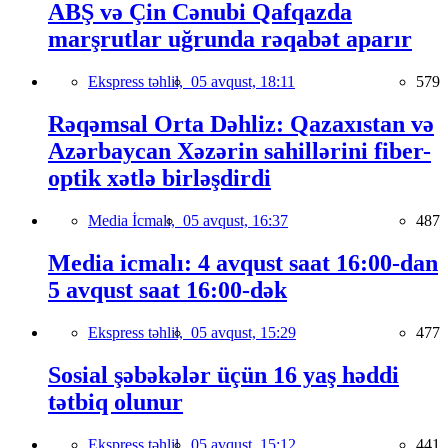
ABŞ və Çin Cənubi Qafqazda
marşrutlar uğrunda rəqabət aparır
Ekspress təhlil,
05 avqust, 18:11
579
Rəqəmsal Orta Dəhliz: Qazaxıstan və
Azərbaycan Xəzərin sahillərini fiber-
optik xətlə birləşdirdi
Media İcmalı,
05 avqust, 16:37
487
Media icmalı: 4 avqust saat 16:00-dan
5 avqust saat 16:00-dək
Ekspress təhlil,
05 avqust, 15:29
477
Sosial şəbəkələr üçün 16 yaş həddi
tətbiq olunur
Ekspress təhlil,
05 avqust, 15:12
441