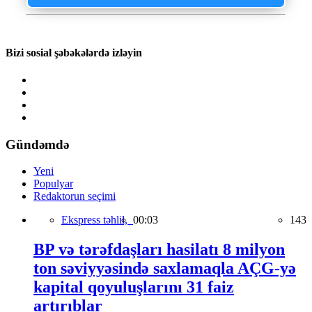
Bizi sosial şəbəkələrdə izləyin
Gündəmdə
Yeni
Populyar
Redaktorun seçimi
Ekspress təhlil,
00:03
143
BP və tərəfdaşları hasilatı 8 milyon
ton səviyyəsində saxlamaqla AÇG-yə
kapital qoyuluşlarını 31 faiz
artırıblar