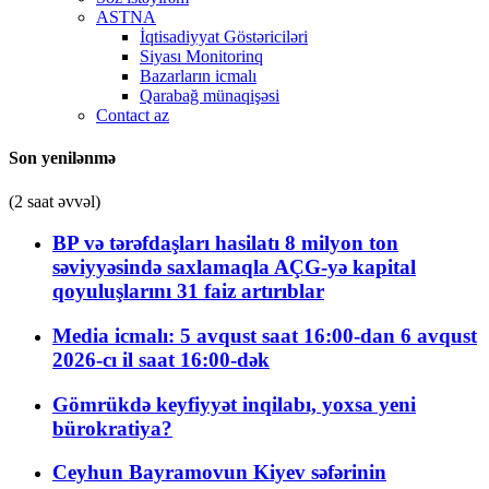
ASTNA
İqtisadiyyat Göstəriciləri
Siyası Monitorinq
Bazarların icmalı
Qarabağ münaqişəsi
Contact az
Son yenilənmə
(2 saat əvvəl)
BP və tərəfdaşları hasilatı 8 milyon ton
səviyyəsində saxlamaqla AÇG-yə kapital
qoyuluşlarını 31 faiz artırıblar
Media icmalı: 5 avqust saat 16:00-dan 6 avqust
2026-cı il saat 16:00-dək
Gömrükdə keyfiyyət inqilabı, yoxsa yeni
bürokratiya?
Ceyhun Bayramovun Kiyev səfərinin