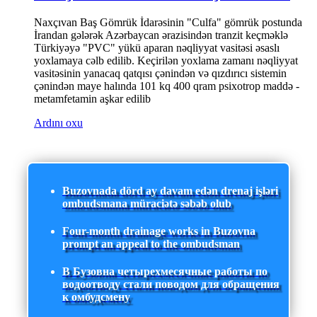
Naxçıvan Baş Gömrük İdarəsinin "Culfa" gömrük postunda
İrandan gələrək Azərbaycan ərazisindən tranzit keçməklə
Türkiyəyə "PVC" yükü aparan nəqliyyat vasitəsi əsaslı
yoxlamaya cəlb edilib. Keçirilən yoxlama zamanı nəqliyyat
vasitəsinin yanacaq qatqısı çənindən və qızdırıcı sistemin
çənindən maye halında 101 kq 400 qram psixotrop maddə -
metamfetamin aşkar edilib
Ardını oxu
Buzovnada dörd ay davam edən drenaj işləri
ombudsmana müraciətə səbəb olub
Four-month drainage works in Buzovna
prompt an appeal to the ombudsman
В Бузовна четырехмесячные работы по
водоотводу стали поводом для обращения
к омбудсмену