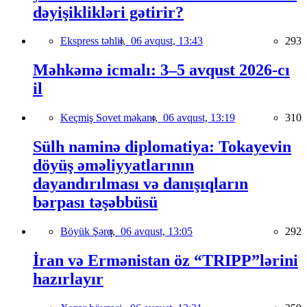
dəyişiklikləri gətirir?
Ekspress təhlil,
06 avqust, 13:43
293
Məhkəmə icmalı: 3–5 avqust 2026-cı
il
Keçmiş Sovet məkanı,
06 avqust, 13:19
310
Sülh naminə diplomatiya: Tokayevin
döyüş əməliyyatlarının
dayandırılması və danışıqların
bərpası təşəbbüsü
Böyük Şərq,
06 avqust, 13:05
292
İran və Ermənistan öz “TRIPP”lərini
hazırlayır