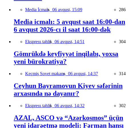
Media İcmalı,
06 avqust, 15:09
286
Media icmalı: 5 avqust saat 16:00-dan
6 avqust 2026-cı il saat 16:00-dək
Ekspress təhlil,
06 avqust, 14:51
304
Gömrükdə keyfiyyət inqilabı, yoxsa
yeni bürokratiya?
Keçmiş Sovet məkanı,
06 avqust, 14:37
314
Ceyhun Bayramovun Kiyev səfərinin
arxasında nə dayanır?
Ekspress təhlil,
06 avqust, 14:32
302
AZAL, ASCO və “Azərkosmos” üçün
yeni idarəetmə modeli: Fərman hansı