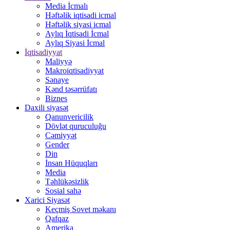
Media İcmalı
Həftəlik iqtisadi icmal
Həftəlik siyasi icmal
Aylıq İqtisadi İcmal
Aylıq Siyasi İcmal
İqtisadiyyat
Maliyyə
Makroiqtisadiyyat
Sənaye
Kənd təsərrüfatı
Biznes
Daxili siyasət
Qanunvericilik
Dövlət quruculuğu
Cəmiyyət
Gender
Din
İnsan Hüquqları
Media
Təhlükəsizlik
Sosial sahə
Xarici Siyasət
Keçmiş Sovet məkanı
Qafqaz
Amerika