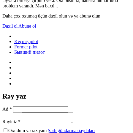
təyyarə birbaşa çırpılıb yerə. Ola bilsin ki, hansısa mühərrikdə
problem yarandı. Mən baxd...
Daha çox oxumaq üçün daxil olun və ya abunə olun
Daxil ol
Abunə ol
Keçmiş pilot
Former pilot
Бывший пилот
Rəy yaz
Ad *
Rəyiniz *
Oxudum və razıyam
Şərh göndərmə qaydaları