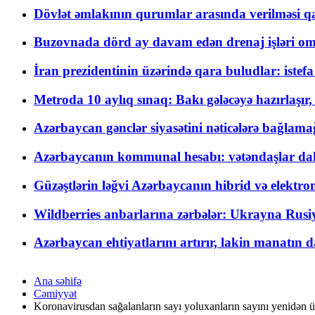
Dövlət əmlakının qurumlar arasında verilməsi qay
Buzovnada dörd ay davam edən drenaj işləri o
İran prezidentinin üzərində qara buludlar: istef
Metroda 10 aylıq sınaq: Bakı gələcəyə hazırlaşı
Azərbaycan gənclər siyasətini nəticələrə bağlamağ
Azərbaycanın kommunal hesabı: vətəndaşlar daha ç
Güzəştlərin ləğvi Azərbaycanın hibrid və elektro
Wildberries anbarlarına zərbələr: Ukrayna Rusiya
Azərbaycan ehtiyatlarını artırır, lakin manatın da
Ana səhifə
Cəmiyyət
Koronavirusdan sağalanların sayı yoluxanların sayını yenidən ü