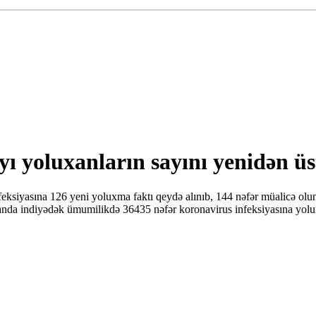
ı yoluxanların sayını yenidən üs
siyasına 126 yeni yoluxma faktı qeydə alınıb, 144 nəfər müalicə olunar
nda indiyədək ümumilikdə 36435 nəfər koronavirus infeksiyasına yolux