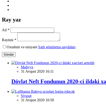
Rəy yaz
Ad *
Rəyiniz *
Oxudum və razıyam
Şərh göndərmə qaydaları
Göndər
Maliyyə
31 Avqust 2020 16:11
Dövlət Neft Fondunun 2020-ci ildəki xər
Siyasət
31 Avqust 2020 16:50