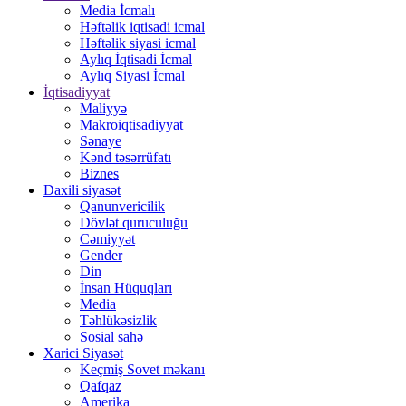
Media İcmalı
Həftəlik iqtisadi icmal
Həftəlik siyasi icmal
Aylıq İqtisadi İcmal
Aylıq Siyasi İcmal
İqtisadiyyat
Maliyyə
Makroiqtisadiyyat
Sənaye
Kənd təsərrüfatı
Biznes
Daxili siyasət
Qanunvericilik
Dövlət quruculuğu
Cəmiyyət
Gender
Din
İnsan Hüquqları
Media
Təhlükəsizlik
Sosial sahə
Xarici Siyasət
Keçmiş Sovet məkanı
Qafqaz
Amerika