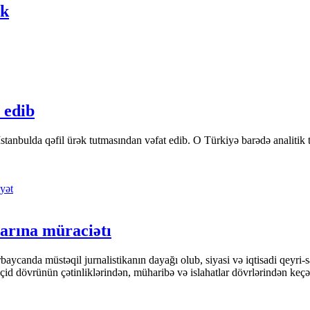
ək
 edib
tanbulda qəfil ürək tutmasından vəfat edib. O Türkiyə barədə analitik təfə
yət
arına müraciətı
ycanda müstəqil jurnalistikanın dayağı olub, siyasi və iqtisadi qeyri-sa
keçid dövrünün çətinliklərindən, müharibə və islahatlar dövrlərindən keç