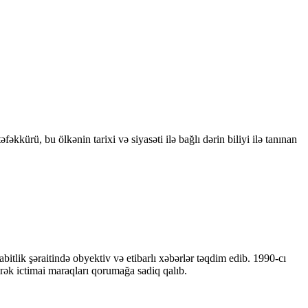
kkürü, bu ölkənin tarixi və siyasəti ilə bağlı dərin biliyi ilə tanınan
bitlik şəraitində obyektiv və etibarlı xəbərlər təqdim edib. 1990-cı
ərək ictimai maraqları qorumağa sadiq qalıb.