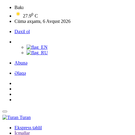
Bakı
0
27.9
C
Cümə axşamı, 6 Avqust 2026
Daxil ol
Abunə
Əlaqə
Turan
Ekspress təhlil
İcmallar