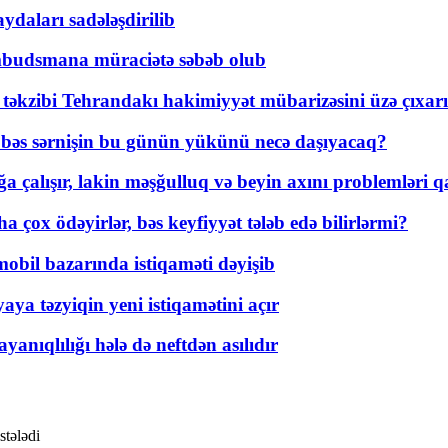
daları sadələşdirilib
mbudsmana müraciətə səbəb olub
a təkzibi Tehrandakı hakimiyyət mübarizəsini üzə çıxarı
r, bəs sərnişin bu günün yükünü necə daşıyacaq?
a çalışır, lakin məşğulluq və beyin axını problemləri qa
ox ödəyirlər, bəs keyfiyyət tələb edə bilirlərmi?
mobil bazarında istiqaməti dəyişib
ya təzyiqin yeni istiqamətini açır
yanıqlılığı hələ də neftdən asılıdır
stələdi