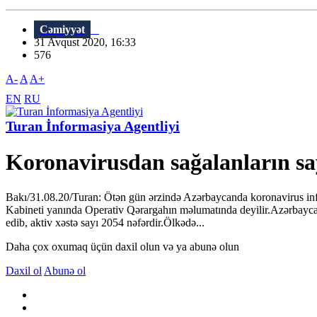
Cəmiyyət
31 Avqust 2020, 16:33
576
A-
A
A+
EN
RU
Turan İnformasiya Agentliyi
Koronavirusdan sağalanların say
Bakı/31.08.20/Turan: Ötən gün ərzində Azərbaycanda koronavirus infek
Kabineti yanında Operativ Qərargahın məlumatında deyilir.Azərbayca
edib, aktiv xəstə sayı 2054 nəfərdir.Ölkədə...
Daha çox oxumaq üçün daxil olun və ya abunə olun
Daxil ol
Abunə ol