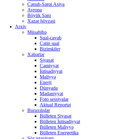
Cənub-Şərqi Asiya
Avropa
Böyük Şərq
Xəzər hövzəsi
Arxiv
Müsahibə
Sual-cavab
Çətin sual
Bizimkiler
Xəbərlər
Siyasət
Cəmiyyət
İqtisadiyyat
Maliyyə
Enerji
Dünyada
Mədəniyyət
Foto sessiyalar
Aktual Reportaj
Buraxılışlar
Bülleten Siyasət
Bülleten İqtisadiyyat
Bülleten Maliyyə
Bülleten Energetika
Söz istəyirəm