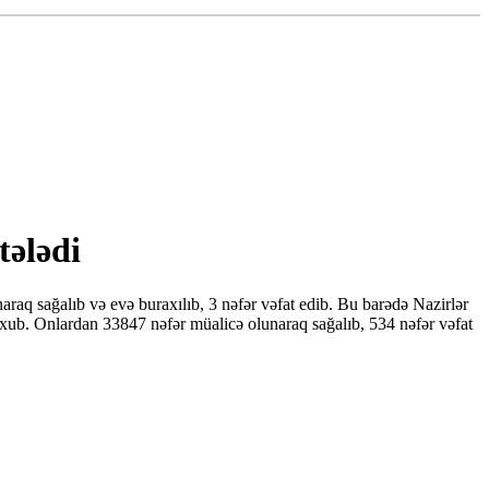
tələdi
aq sağalıb və evə buraxılıb, 3 nəfər vəfat edib. Bu barədə Nazirlər
ub. Onlardan 33847 nəfər müalicə olunaraq sağalıb, 534 nəfər vəfat