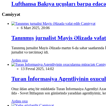
Lufthansa Bakıya uçuşları bərpa edəc
Cəmiyyət
Cəmiyyət
6 Mart 2025, 20:06
Tanınmış jurnalist Mayis Əlizadə vəfat
Tanınmış jurnalist Mayis Əlizadə martın 6-da səhər saatlarında İs
jurnalist və tərcüməçi idi.
Ardını oxu
Cəmiy
13 Fevral 2025, 14:02
Turan İnformasiya Agentliyinin oxucul
Otuz ildən artıq bir müddətdə Turan İnformasiya Agentliyi Azərba
ildə - Sovet İttifaqının son günlərində yaradılan agentliyimiz, 
Ardını oxu
Cəmiyyət