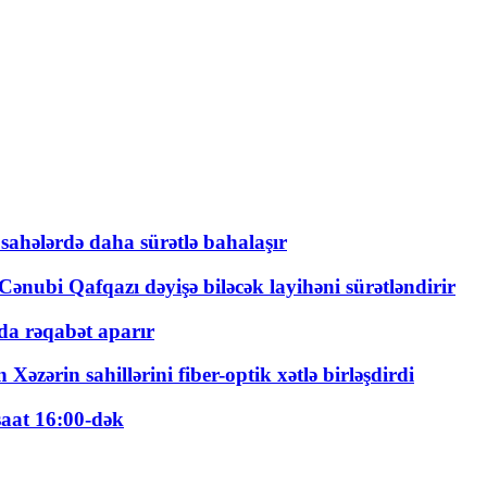
 sahələrdə daha sürətlə bahalaşır
ənubi Qafqazı dəyişə biləcək layihəni sürətləndirir
a rəqabət aparır
zərin sahillərini fiber-optik xətlə birləşdirdi
saat 16:00-dək