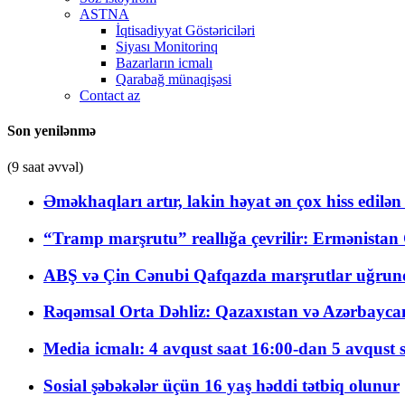
ASTNA
İqtisadiyyat Göstəriciləri
Siyası Monitorinq
Bazarların icmalı
Qarabağ münaqişəsi
Contact az
Son yenilənmə
(9 saat əvvəl)
Əməkhaqları artır, lakin həyat ən çox hiss edilən
“Tramp marşrutu” reallığa çevrilir: Ermənistan C
ABŞ və Çin Cənubi Qafqazda marşrutlar uğrund
Rəqəmsal Orta Dəhliz: Qazaxıstan və Azərbaycan Xə
Media icmalı: 4 avqust saat 16:00-dan 5 avqust 
Sosial şəbəkələr üçün 16 yaş həddi tətbiq olunur