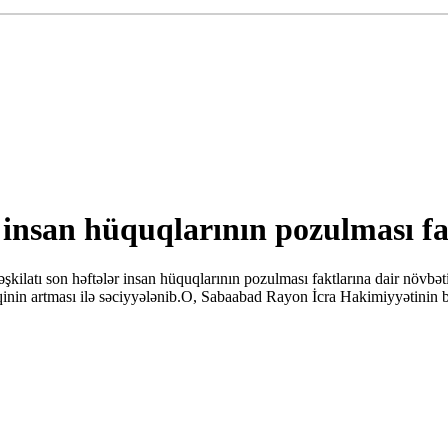
insan hüquqlarının pozulması fak
ilatı son həftələr insan hüquqlarının pozulması faktlarına dair növbəti
zyiqinin artması ilə səciyyələnib.O, Sabaabad Rayon İcra Hakimiyyətinin