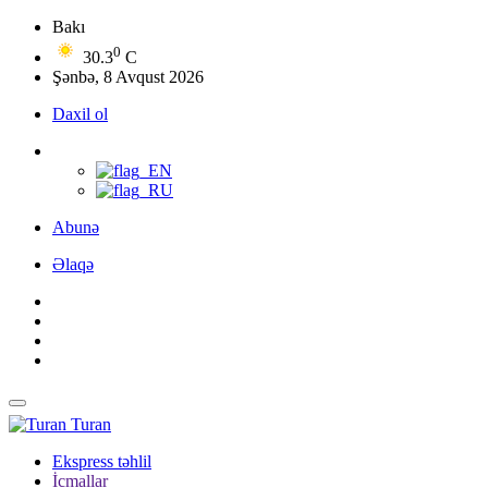
Bakı
0
30.3
C
Şənbə, 8 Avqust 2026
Daxil ol
Abunə
Əlaqə
Turan
Ekspress təhlil
İcmallar