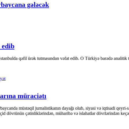
rbaycana gələcək
 edib
tanbulda qəfil ürək tutmasından vəfat edib. O Türkiyə barədə analitik təfə
yət
arına müraciətı
ycanda müstəqil jurnalistikanın dayağı olub, siyasi və iqtisadi qeyri-sa
keçid dövrünün çətinliklərindən, müharibə və islahatlar dövrlərindən keç