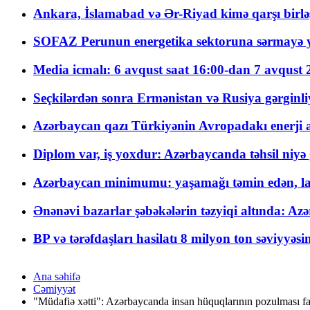
Ankara, İslamabad və Ər-Riyad kimə qarşı birlə
SOFAZ Perunun energetika sektoruna sərmayə ya
Media icmalı: 6 avqust saat 16:00-dan 7 avqust 2
Seçkilərdən sonra Ermənistan və Rusiya gərginliyi
Azərbaycan qazı Türkiyənin Avropadakı enerji am
Diplom var, iş yoxdur: Azərbaycanda təhsil niyə
Azərbaycan minimumu: yaşamağı təmin edən, la
Ənənəvi bazarlar şəbəkələrin təzyiqi altında: Azə
BP və tərəfdaşları hasilatı 8 milyon ton səviyyəs
Ana səhifə
Cəmiyyət
"Müdafiə xətti": Azərbaycanda insan hüquqlarının pozulması fak