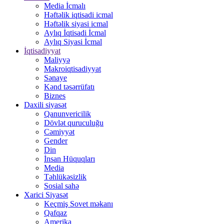
Media İcmalı
Həftəlik iqtisadi icmal
Həftəlik siyasi icmal
Aylıq İqtisadi İcmal
Aylıq Siyasi İcmal
İqtisadiyyat
Maliyyə
Makroiqtisadiyyat
Sənaye
Kənd təsərrüfatı
Biznes
Daxili siyasət
Qanunvericilik
Dövlət quruculuğu
Cəmiyyət
Gender
Din
İnsan Hüquqları
Media
Təhlükəsizlik
Sosial sahə
Xarici Siyasət
Keçmiş Sovet məkanı
Qafqaz
Amerika