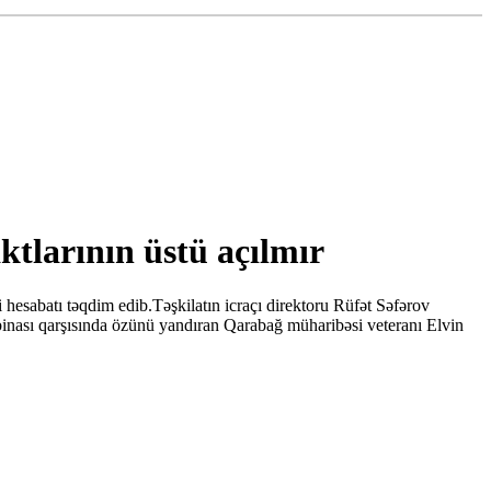
tlarının üstü açılmır
 hesabatı təqdim edib.Təşkilatın icraçı direktoru Rüfət Səfərov
 binası qarşısında özünü yandıran Qarabağ müharibəsi veteranı Elvin