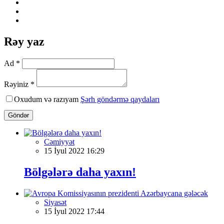
Rəy yaz
Ad *
Rəyiniz *
Oxudum və razıyam
Şərh göndərmə qaydaları
Göndər
Cəmiyyət
15 İyul 2022 16:29
Bölgələrə daha yaxın!
Siyasət
15 İyul 2022 17:44