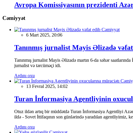
Avropa Komissiyasının prezidenti Azə
Cəmiyyət
Cəmiyyət
6 Mart 2025, 20:06
Tanınmış jurnalist Mayis Əlizadə vəfat
Tanınmış jurnalist Mayis Əlizadə martın 6-da səhər saatlarında İs
jurnalist və tərcüməçi idi.
Ardını oxu
Cəmiy
13 Fevral 2025, 14:02
Turan İnformasiya Agentliyinin oxucul
Otuz ildən artıq bir müddətdə Turan İnformasiya Agentliyi Azərba
ildə - Sovet İttifaqının son günlərində yaradılan agentliyimiz, 
Ardını oxu
Cəmiyyət