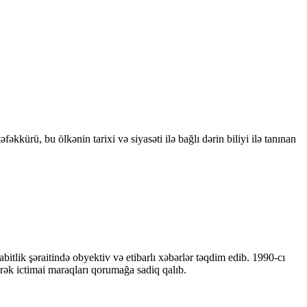
kkürü, bu ölkənin tarixi və siyasəti ilə bağlı dərin biliyi ilə tanınan
bitlik şəraitində obyektiv və etibarlı xəbərlər təqdim edib. 1990-cı
ərək ictimai maraqları qorumağa sadiq qalıb.