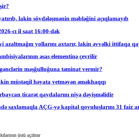
şir?
tırıb, lakin sövdələşmənin məbləğini açıqlamayıb
026-cı il saat 16:00-dək
 azaltmağın yollarını axtarır, lakin əvvəlki ittifaqa qa
bisiyalarının əsas elementinə çevrilir
 gənclərin məşğulluğuna təminat vermir?
kin müstəqil həyata yetməyən əməkhaqqı
rbaycan ticarət qaydalarını niyə dəyişməlidir
ində saxlamaqla AÇG-yə kapital qoyuluşlarını 31 faiz ar
tlarının üstü açılmır