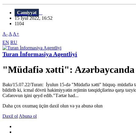
Cəmiyyət
15 İyul 2022, 16:52
1104
A-
A
A+
EN
RU
Turan İnformasiya Agentliyi
"Müdafiə xətti": Azərbaycanda 
Bakı/15.07.22/Turan: İyulun 15-də "Müdafiə xətti" hüquq- müdafiə təşk
bildirib ki, icmal dövrü hakimiyyətin rejimin tənqidçilərinə qarşı tə
Cəfərovun işini qeyd edib."Tərtər had...
Daha çox oxumaq üçün daxil olun və ya abunə olun
Daxil ol
Abunə ol