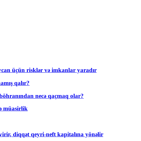
ycan üçün risklər və imkanlar yaradır
amış qalır?
t böhranından necə qaçmaq olar?
ə müasirlik
rir, diqqət qeyri-neft kapitalına yönəlir