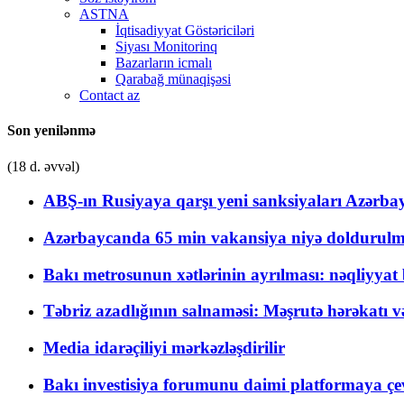
ASTNA
İqtisadiyyat Göstəriciləri
Siyası Monitorinq
Bazarların icmalı
Qarabağ münaqişəsi
Contact az
Son yenilənmə
(18 d. əvvəl)
ABŞ-ın Rusiyaya qarşı yeni sanksiyaları Azərba
Azərbaycanda 65 min vakansiya niyə doldurulm
Bakı metrosunun xətlərinin ayrılması: nəqliyya
Təbriz azadlığının salnaməsi: Məşrutə hərəkatı v
Media idarəçiliyi mərkəzləşdirilir
Bakı investisiya forumunu daimi platformaya çevi