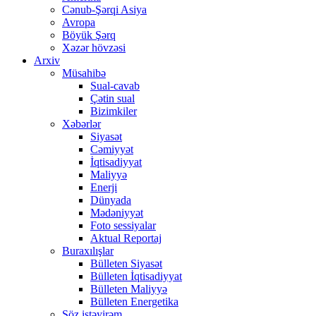
Cənub-Şərqi Asiya
Avropa
Böyük Şərq
Xəzər hövzəsi
Arxiv
Müsahibə
Sual-cavab
Çətin sual
Bizimkiler
Xəbərlər
Siyasət
Cəmiyyət
İqtisadiyyat
Maliyyə
Enerji
Dünyada
Mədəniyyət
Foto sessiyalar
Aktual Reportaj
Buraxılışlar
Bülleten Siyasət
Bülleten İqtisadiyyat
Bülleten Maliyyə
Bülleten Energetika
Söz istəyirəm