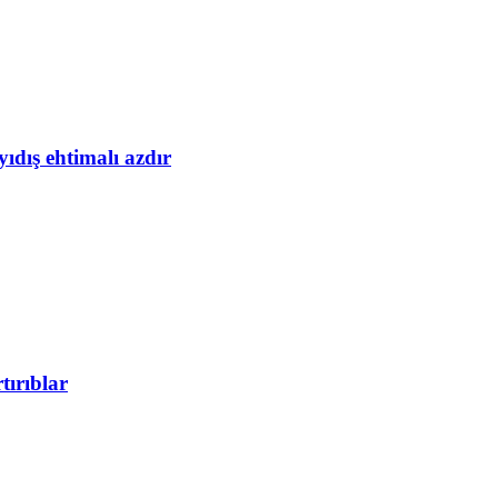
yıdış ehtimalı azdır
tırıblar