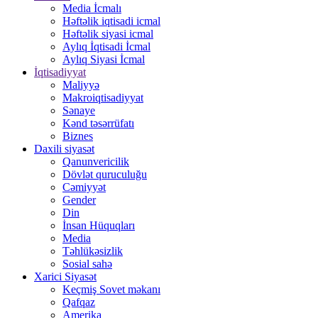
Media İcmalı
Həftəlik iqtisadi icmal
Həftəlik siyasi icmal
Aylıq İqtisadi İcmal
Aylıq Siyasi İcmal
İqtisadiyyat
Maliyyə
Makroiqtisadiyyat
Sənaye
Kənd təsərrüfatı
Biznes
Daxili siyasət
Qanunvericilik
Dövlət quruculuğu
Cəmiyyət
Gender
Din
İnsan Hüquqları
Media
Təhlükəsizlik
Sosial sahə
Xarici Siyasət
Keçmiş Sovet məkanı
Qafqaz
Amerika