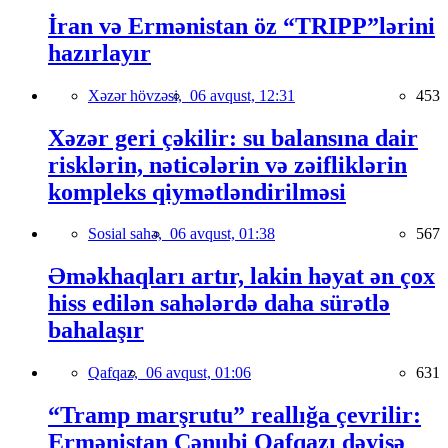
İran və Ermənistan öz “TRIPP”lərini
hazırlayır
Xəzər hövzəsi,
06 avqust, 12:31
453
Xəzər geri çəkilir: su balansına dair
risklərin, nəticələrin və zəifliklərin
kompleks qiymətləndirilməsi
Sosial sahə,
06 avqust, 01:38
567
Əməkhaqları artır, lakin həyat ən çox
hiss edilən sahələrdə daha sürətlə
bahalaşır
Qafqaz,
06 avqust, 01:06
631
“Tramp marşrutu” reallığa çevrilir:
Ermənistan Cənubi Qafqazı dəyişə