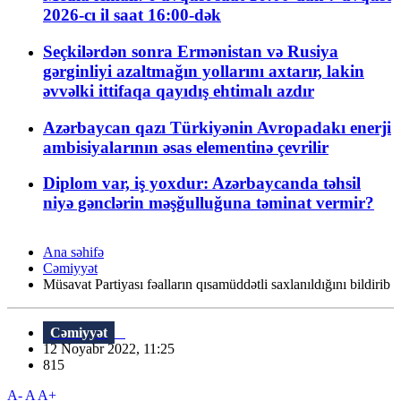
2026-cı il saat 16:00-dək
Seçkilərdən sonra Ermənistan və Rusiya
gərginliyi azaltmağın yollarını axtarır, lakin
əvvəlki ittifaqa qayıdış ehtimalı azdır
Azərbaycan qazı Türkiyənin Avropadakı enerji
ambisiyalarının əsas elementinə çevrilir
Diplom var, iş yoxdur: Azərbaycanda təhsil
niyə gənclərin məşğulluğuna təminat vermir?
Ana səhifə
Cəmiyyət
Müsavat Partiyası fəalların qısamüddətli saxlanıldığını bildirib
Cəmiyyət
12 Noyabr 2022, 11:25
815
A-
A
A+