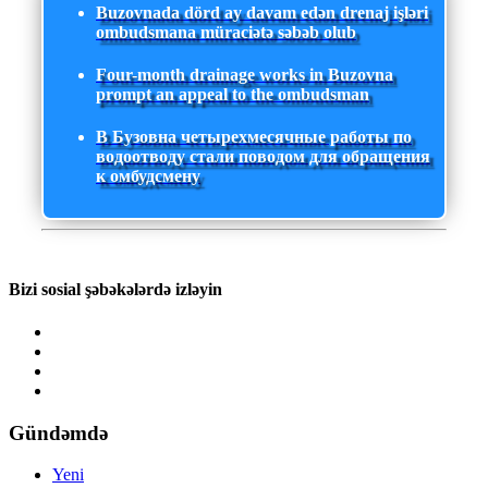
Buzovnada dörd ay davam edən drenaj işləri
ombudsmana müraciətə səbəb olub
Four-month drainage works in Buzovna
prompt an appeal to the ombudsman
В Бузовна четырехмесячные работы по
водоотводу стали поводом для обращения
к омбудсмену
Bizi sosial şəbəkələrdə izləyin
Gündəmdə
Yeni