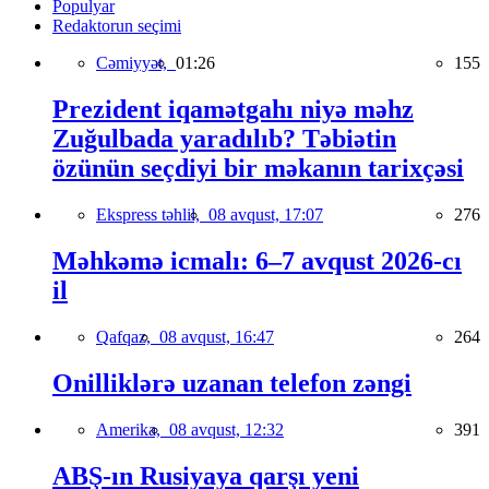
Populyar
Redaktorun seçimi
Cəmiyyət,
01:26
155
Prezident iqamətgahı niyə məhz
Zuğulbada yaradılıb? Təbiətin
özünün seçdiyi bir məkanın tarixçəsi
Ekspress təhlil,
08 avqust, 17:07
276
Məhkəmə icmalı: 6–7 avqust 2026-cı
il
Qafqaz,
08 avqust, 16:47
264
Onilliklərə uzanan telefon zəngi
Amerika,
08 avqust, 12:32
391
ABŞ-ın Rusiyaya qarşı yeni