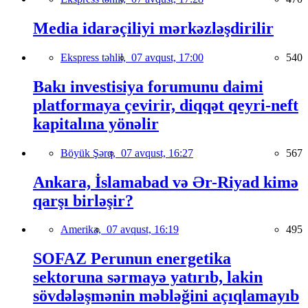
Media idarəçiliyi mərkəzləşdirilir
Ekspress təhlil,
07 avqust, 17:00
540
Bakı investisiya forumunu daimi
platformaya çevirir, diqqət qeyri-neft
kapitalına yönəlir
Böyük Şərq,
07 avqust, 16:27
567
Ankara, İslamabad və Ər-Riyad kimə
qarşı birləşir?
Amerika,
07 avqust, 16:19
495
SOFAZ Perunun energetika
sektoruna sərmayə yatırıb, lakin
sövdələşmənin məbləğini açıqlamayıb