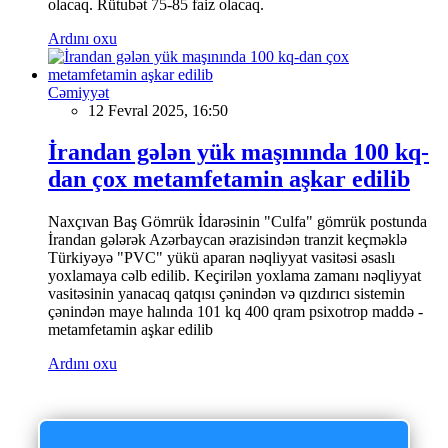
olacaq. Rütubət 75-85 faiz olacaq.
Ardını oxu
Cəmiyyət
12 Fevral 2025, 16:50
İrandan gələn yük maşınında 100 kq-
dan çox metamfetamin aşkar edilib
Naxçıvan Baş Gömrük İdarəsinin "Culfa" gömrük postunda
İrandan gələrək Azərbaycan ərazisindən tranzit keçməklə
Türkiyəyə "PVC" yükü aparan nəqliyyat vasitəsi əsaslı
yoxlamaya cəlb edilib. Keçirilən yoxlama zamanı nəqliyyat
vasitəsinin yanacaq qatqısı çənindən və qızdırıcı sistemin
çənindən maye halında 101 kq 400 qram psixotrop maddə -
metamfetamin aşkar edilib
Ardını oxu