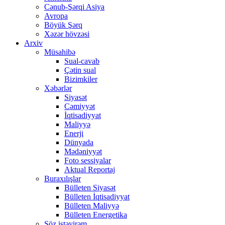
Cənub-Şərqi Asiya
Avropa
Böyük Şərq
Xəzər hövzəsi
Arxiv
Müsahibə
Sual-cavab
Çətin sual
Bizimkiler
Xəbərlər
Siyasət
Cəmiyyət
İqtisadiyyat
Maliyyə
Enerji
Dünyada
Mədəniyyət
Foto sessiyalar
Aktual Reportaj
Buraxılışlar
Bülleten Siyasət
Bülleten İqtisadiyyat
Bülleten Maliyyə
Bülleten Energetika
Söz istəyirəm