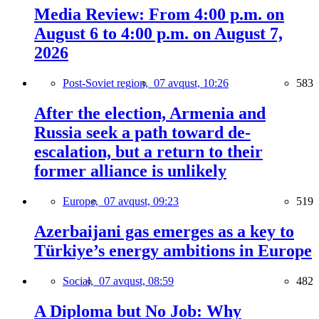
Media Review: From 4:00 p.m. on
August 6 to 4:00 p.m. on August 7,
2026
Post-Soviet region,
07 avqust, 10:26
583
After the election, Armenia and
Russia seek a path toward de-
escalation, but a return to their
former alliance is unlikely
Europe,
07 avqust, 09:23
519
Azerbaijani gas emerges as a key to
Türkiye’s energy ambitions in Europe
Social,
07 avqust, 08:59
482
A Diploma but No Job: Why