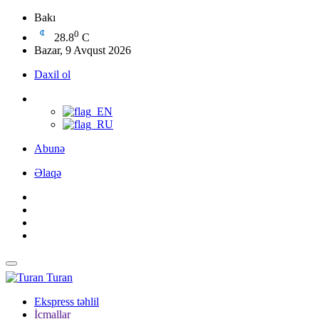
Bakı
0
28.8
C
Bazar, 9 Avqust 2026
Daxil ol
Abunə
Əlaqə
Turan
Ekspress təhlil
İcmallar