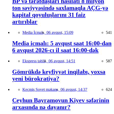
BP və tərəfdaşları hasilatı 8 milyon
ton səviyyəsində saxlamaqla AÇG-yə
kapital qoyuluşlarını 31 faiz
artırıblar
Media İcmalı,
06 avqust, 15:09
541
Media icmalı: 5 avqust saat 16:00-dan
6 avqust 2026-cı il saat 16:00-dək
Ekspress təhlil,
06 avqust, 14:51
587
Gömrükdə keyfiyyət inqilabı, yoxsa
yeni bürokratiya?
Keçmiş Sovet məkanı,
06 avqust, 14:37
624
Ceyhun Bayramovun Kiyev səfərinin
arxasında nə dayanır?