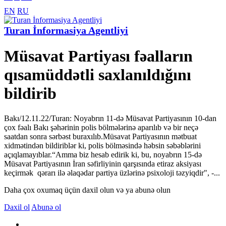
EN
RU
Turan İnformasiya Agentliyi
Müsavat Partiyası fəalların
qısamüddətli saxlanıldığını
bildirib
Bakı/12.11.22/Turan: Noyabrın 11-də Müsavat Partiyasının 10-dan
çox fəalı Bakı şəhərinin polis bölmələrinə aparılıb və bir neçə
saatdan sonra sərbəst buraxılıb.Müsavat Partiyasının mətbuat
xidmətindən bildiriblər ki, polis bölməsində həbsin səbəblərini
açıqlamayıblar.“Amma biz hesab edirik ki, bu, noyabrın 15-də
Müsavat Partiyasının İran səfirliyinin qarşısında etiraz aksiyası
keçirmək qərarı ilə əlaqədar partiya üzlərinə psixoloji təzyiqdir", -...
Daha çox oxumaq üçün daxil olun və ya abunə olun
Daxil ol
Abunə ol