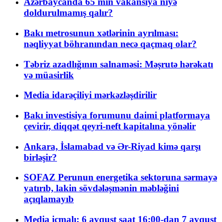
Azərbaycanda 65 min vakansiya niyə
doldurulmamış qalır?
Bakı metrosunun xətlərinin ayrılması:
nəqliyyat böhranından necə qaçmaq olar?
Təbriz azadlığının salnaməsi: Məşrutə hərəkatı
və müasirlik
Media idarəçiliyi mərkəzləşdirilir
Bakı investisiya forumunu daimi platformaya
çevirir, diqqət qeyri-neft kapitalına yönəlir
Ankara, İslamabad və Ər-Riyad kimə qarşı
birləşir?
SOFAZ Perunun energetika sektoruna sərmayə
yatırıb, lakin sövdələşmənin məbləğini
açıqlamayıb
Media icmalı: 6 avqust saat 16:00-dan 7 avqust