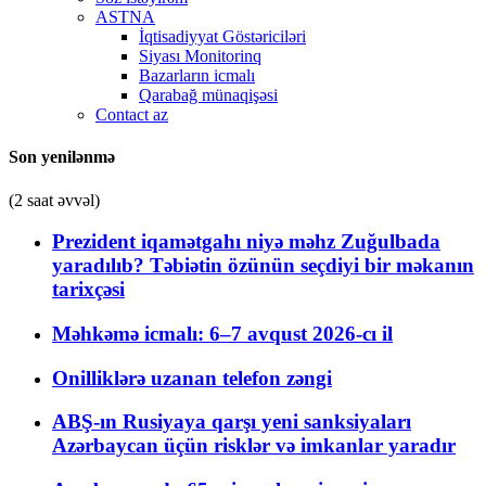
ASTNA
İqtisadiyyat Göstəriciləri
Siyası Monitorinq
Bazarların icmalı
Qarabağ münaqişəsi
Contact az
Son yenilənmə
(2 saat əvvəl)
Prezident iqamətgahı niyə məhz Zuğulbada
yaradılıb? Təbiətin özünün seçdiyi bir məkanın
tarixçəsi
Məhkəmə icmalı: 6–7 avqust 2026-cı il
Onilliklərə uzanan telefon zəngi
ABŞ-ın Rusiyaya qarşı yeni sanksiyaları
Azərbaycan üçün risklər və imkanlar yaradır