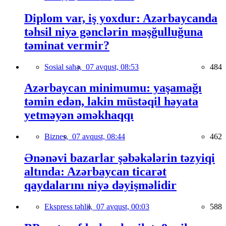
Diplom var, iş yoxdur: Azərbaycanda
təhsil niyə gənclərin məşğulluğuna
təminat vermir?
Sosial sahə,
07 avqust, 08:53
484
Azərbaycan minimumu: yaşamağı
təmin edən, lakin müstəqil həyata
yetməyən əməkhaqqı
Biznes,
07 avqust, 08:44
462
Ənənəvi bazarlar şəbəkələrin təzyiqi
altında: Azərbaycan ticarət
qaydalarını niyə dəyişməlidir
Ekspress təhlil,
07 avqust, 00:03
588