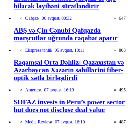
biləcək layihəni sürətləndirir
Qafqaz,
06 avqust, 00:32
647
ABŞ və Çin Cənubi Qafqazda
marşrutlar uğrunda rəqabət aparır
Ekspress təhlil,
05 avqust, 18:11
808
Rəqəmsal Orta Dəhliz: Qazaxıstan və
Azərbaycan Xəzərin sahillərini fiber-
optik xətlə birləşdirdi
America,
07 avqust, 16:19
495
SOFAZ invests in Peru’s power sector
but does not disclose deal value
Media Review,
07 avqust, 16:10
487