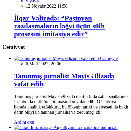
Siyasət
12 Noyabr 2022 11:58
İlqar Vəlizadə: “Paşinyan
razılaşmaların ləğvi üçün sülh
prosesini imitasiya edir”
Cəmiyyət
Cəmiyyət
6 Mart 2025, 20:06
Tanınmış jurnalist Mayis Əlizadə
vəfat edib
Tanınmış jurnalist Mayis Əlizadə martın 6-da səhər saatlarında
İstanbulda qəfil ürək tutmasından vəfat edib. O Türkiyə
barədə analitik təfəkkürü, bu ölkənin tarixi və siyasəti ilə bağlı
dərin biliyi ilə tanınan jurnalist və tərcüməçi idi.
Ardını oxu