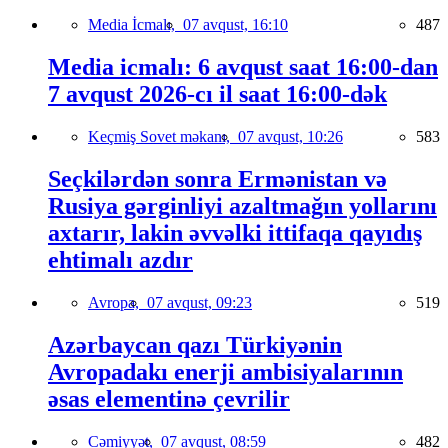
Media İcmalı,
07 avqust, 16:10
487
Media icmalı: 6 avqust saat 16:00-dan
7 avqust 2026-cı il saat 16:00-dək
Keçmiş Sovet məkanı,
07 avqust, 10:26
583
Seçkilərdən sonra Ermənistan və
Rusiya gərginliyi azaltmağın yollarını
axtarır, lakin əvvəlki ittifaqa qayıdış
ehtimalı azdır
Avropa,
07 avqust, 09:23
519
Azərbaycan qazı Türkiyənin
Avropadakı enerji ambisiyalarının
əsas elementinə çevrilir
Cəmiyyət,
07 avqust, 08:59
482