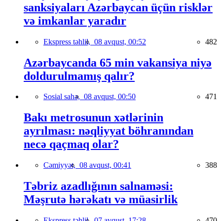
sanksiyaları Azərbaycan üçün risklər
və imkanlar yaradır
Ekspress təhlil,
08 avqust, 00:52
482
Azərbaycanda 65 min vakansiya niyə
doldurulmamış qalır?
Sosial sahə,
08 avqust, 00:50
471
Bakı metrosunun xətlərinin
ayrılması: nəqliyyat böhranından
necə qaçmaq olar?
Cəmiyyət,
08 avqust, 00:41
388
Təbriz azadlığının salnaməsi:
Məşrutə hərəkatı və müasirlik
Ekspress təhlil,
07 avqust, 17:28
470