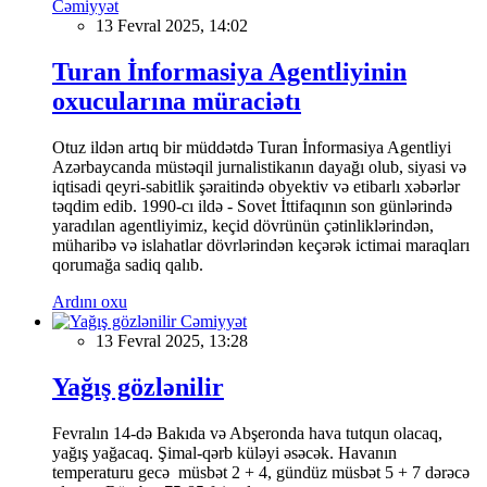
Cəmiyyət
13 Fevral 2025, 14:02
Turan İnformasiya Agentliyinin
oxucularına müraciətı
Otuz ildən artıq bir müddətdə Turan İnformasiya Agentliyi
Azərbaycanda müstəqil jurnalistikanın dayağı olub, siyasi və
iqtisadi qeyri-sabitlik şəraitində obyektiv və etibarlı xəbərlər
təqdim edib. 1990-cı ildə - Sovet İttifaqının son günlərində
yaradılan agentliyimiz, keçid dövrünün çətinliklərindən,
müharibə və islahatlar dövrlərindən keçərək ictimai maraqları
qorumağa sadiq qalıb.
Ardını oxu
Cəmiyyət
13 Fevral 2025, 13:28
Yağış gözlənilir
Fevralın 14-də Bakıda və Abşeronda hava tutqun olacaq,
yağış yağacaq. Şimal-qərb küləyi əsəcək. Havanın
temperaturu gecə müsbət 2 + 4, gündüz müsbət 5 + 7 dərəcə