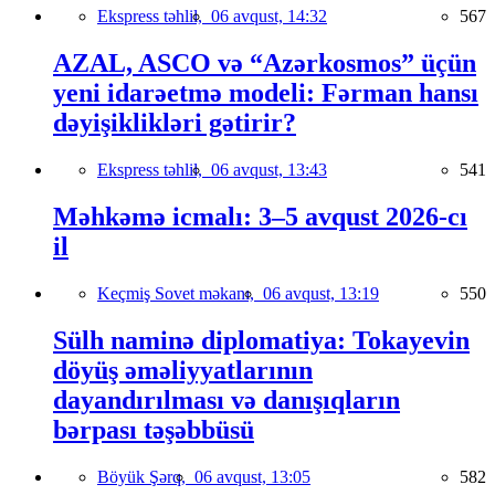
Ekspress təhlil,
06 avqust, 14:32
567
AZAL, ASCO və “Azərkosmos” üçün
yeni idarəetmə modeli: Fərman hansı
dəyişiklikləri gətirir?
Ekspress təhlil,
06 avqust, 13:43
541
Məhkəmə icmalı: 3–5 avqust 2026-cı
il
Keçmiş Sovet məkanı,
06 avqust, 13:19
550
Sülh naminə diplomatiya: Tokayevin
döyüş əməliyyatlarının
dayandırılması və danışıqların
bərpası təşəbbüsü
Böyük Şərq,
06 avqust, 13:05
582