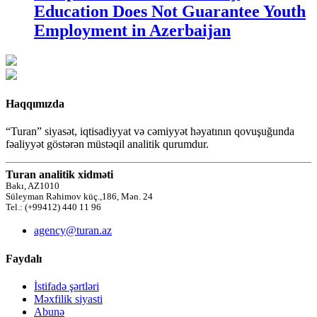
Education Does Not Guarantee Youth
Employment in Azerbaijan
Haqqımızda
“Turan” siyasət, iqtisadiyyat və cəmiyyət həyatının qovuşuğunda
fəaliyyət göstərən müstəqil analitik qurumdur.
Turan analitik xidməti
Bakı, AZ1010
Süleyman Rəhimov küç.,186, Mən. 24
Tel.: (+99412) 440 11 96
agency@turan.az
Faydalı
İstifadə şərtləri
Məxfilik siyasti
Abunə