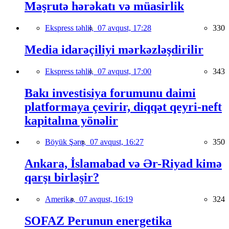
Məşrutə hərəkatı və müasirlik
Ekspress təhlil,
07 avqust, 17:28
330
Media idarəçiliyi mərkəzləşdirilir
Ekspress təhlil,
07 avqust, 17:00
343
Bakı investisiya forumunu daimi
platformaya çevirir, diqqət qeyri-neft
kapitalına yönəlir
Böyük Şərq,
07 avqust, 16:27
350
Ankara, İslamabad və Ər-Riyad kimə
qarşı birləşir?
Amerika,
07 avqust, 16:19
324
SOFAZ Perunun energetika