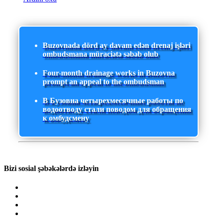
Buzovnada dörd ay davam edən drenaj işləri
ombudsmana müraciətə səbəb olub
Four-month drainage works in Buzovna
prompt an appeal to the ombudsman
В Бузовна четырехмесячные работы по
водоотводу стали поводом для обращения
к омбудсмену
Bizi sosial şəbəkələrdə izləyin