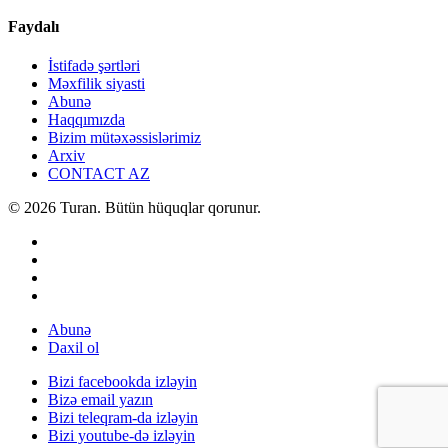
Faydalı
İstifadə şərtləri
Məxfilik siyasti
Abunə
Haqqımızda
Bizim mütəxəssislərimiz
Arxiv
CONTACT AZ
© 2026 Turan. Bütün hüquqlar qorunur.
Abunə
Daxil ol
Bizi facebookda izləyin
Bizə email yazın
Bizi teleqram-da izləyin
Bizi youtube-də izləyin