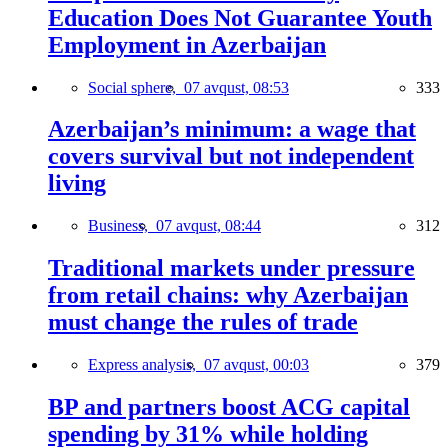
Education Does Not Guarantee Youth
Employment in Azerbaijan
Social sphere,
07 avqust, 08:53
333
Azerbaijan’s minimum: a wage that
covers survival but not independent
living
Business,
07 avqust, 08:44
312
Traditional markets under pressure
from retail chains: why Azerbaijan
must change the rules of trade
Express analysis,
07 avqust, 00:03
379
BP and partners boost ACG capital
spending by 31% while holding