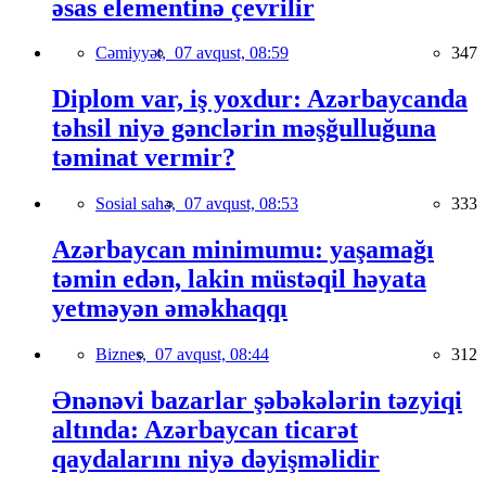
əsas elementinə çevrilir
Cəmiyyət,
07 avqust, 08:59
347
Diplom var, iş yoxdur: Azərbaycanda
təhsil niyə gənclərin məşğulluğuna
təminat vermir?
Sosial sahə,
07 avqust, 08:53
333
Azərbaycan minimumu: yaşamağı
təmin edən, lakin müstəqil həyata
yetməyən əməkhaqqı
Biznes,
07 avqust, 08:44
312
Ənənəvi bazarlar şəbəkələrin təzyiqi
altında: Azərbaycan ticarət
qaydalarını niyə dəyişməlidir