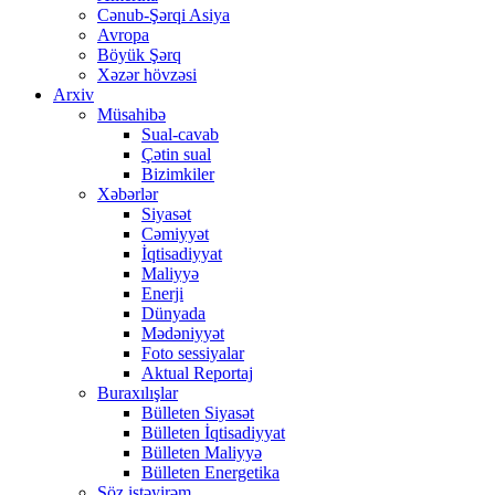
Cənub-Şərqi Asiya
Avropa
Böyük Şərq
Xəzər hövzəsi
Arxiv
Müsahibə
Sual-cavab
Çətin sual
Bizimkiler
Xəbərlər
Siyasət
Cəmiyyət
İqtisadiyyat
Maliyyə
Enerji
Dünyada
Mədəniyyət
Foto sessiyalar
Aktual Reportaj
Buraxılışlar
Bülleten Siyasət
Bülleten İqtisadiyyat
Bülleten Maliyyə
Bülleten Energetika
Söz istəyirəm