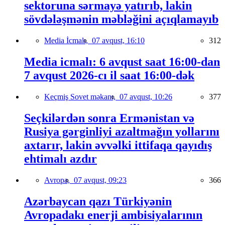
sektoruna sərmayə yatırıb, lakin
sövdələşmənin məbləğini açıqlamayıb
Media İcmalı,
07 avqust, 16:10
312
Media icmalı: 6 avqust saat 16:00-dan
7 avqust 2026-cı il saat 16:00-dək
Keçmiş Sovet məkanı,
07 avqust, 10:26
377
Seçkilərdən sonra Ermənistan və
Rusiya gərginliyi azaltmağın yollarını
axtarır, lakin əvvəlki ittifaqa qayıdış
ehtimalı azdır
Avropa,
07 avqust, 09:23
366
Azərbaycan qazı Türkiyənin
Avropadakı enerji ambisiyalarının