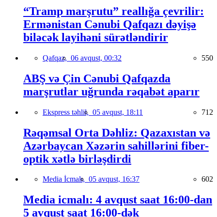
“Tramp marşrutu” reallığa çevrilir:
Ermənistan Cənubi Qafqazı dəyişə
biləcək layihəni sürətləndirir
Qafqaz,
06 avqust, 00:32
550
ABŞ və Çin Cənubi Qafqazda
marşrutlar uğrunda rəqabət aparır
Ekspress təhlil,
05 avqust, 18:11
712
Rəqəmsal Orta Dəhliz: Qazaxıstan və
Azərbaycan Xəzərin sahillərini fiber-
optik xətlə birləşdirdi
Media İcmalı,
05 avqust, 16:37
602
Media icmalı: 4 avqust saat 16:00-dan
5 avqust saat 16:00-dək