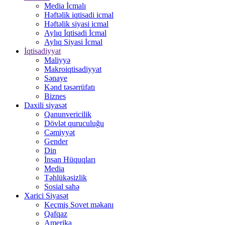
Media İcmalı
Həftəlik iqtisadi icmal
Həftəlik siyasi icmal
Aylıq İqtisadi İcmal
Aylıq Siyasi İcmal
İqtisadiyyat
Maliyyə
Makroiqtisadiyyat
Sənaye
Kənd təsərrüfatı
Biznes
Daxili siyasət
Qanunvericilik
Dövlət quruculuğu
Cəmiyyət
Gender
Din
İnsan Hüquqları
Media
Təhlükəsizlik
Sosial sahə
Xarici Siyasət
Keçmiş Sovet məkanı
Qafqaz
Amerika