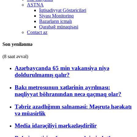
ASTNA
İqtisadiyyat Göstəriciləri
Siyası Monitorinq
Bazarların icmalı
Qarabağ münaqişəsi
Contact az
Son yenilənmə
(8 saat əvvəl)
Azərbaycanda 65 min vakansiya niyə
doldurulmamış qalır?
Bakı metrosunun xətlərinin ayrılması:
nəqliyyat böhranından necə qaçmaq olar?
Təbriz azadlığının salnaməsi: Məşrutə hərəkatı
və müasirlik
Media idarəçiliyi mərkəzləşdirilir