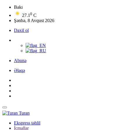
Bakı
0
27.1
C
Şənbə, 8 Avqust 2026
Daxil ol
Abunə
Əlaqə
Turan
Ekspress təhlil
İcmallar