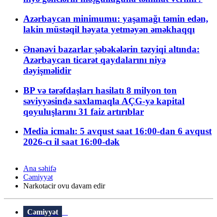
Azərbaycan minimumu: yaşamağı təmin edən,
lakin müstəqil həyata yetməyən əməkhaqqı
Ənənəvi bazarlar şəbəkələrin təzyiqi altında:
Azərbaycan ticarət qaydalarını niyə
dəyişməlidir
BP və tərəfdaşları hasilatı 8 milyon ton
səviyyəsində saxlamaqla AÇG-yə kapital
qoyuluşlarını 31 faiz artırıblar
Media icmalı: 5 avqust saat 16:00-dan 6 avqust
2026-cı il saat 16:00-dək
Ana səhifə
Cəmiyyət
Narkotacir ovu davam edir
Cəmiyyət