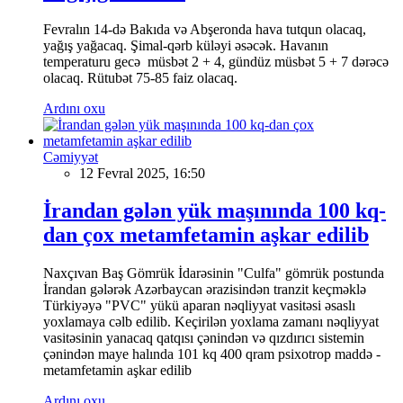
Fevralın 14-də Bakıda və Abşeronda hava tutqun olacaq,
yağış yağacaq. Şimal-qərb küləyi əsəcək. Havanın
temperaturu gecə müsbət 2 + 4, gündüz müsbət 5 + 7 dərəcə
olacaq. Rütubət 75-85 faiz olacaq.
Ardını oxu
Cəmiyyət
12 Fevral 2025, 16:50
İrandan gələn yük maşınında 100 kq-
dan çox metamfetamin aşkar edilib
Naxçıvan Baş Gömrük İdarəsinin "Culfa" gömrük postunda
İrandan gələrək Azərbaycan ərazisindən tranzit keçməklə
Türkiyəyə "PVC" yükü aparan nəqliyyat vasitəsi əsaslı
yoxlamaya cəlb edilib. Keçirilən yoxlama zamanı nəqliyyat
vasitəsinin yanacaq qatqısı çənindən və qızdırıcı sistemin
çənindən maye halında 101 kq 400 qram psixotrop maddə -
metamfetamin aşkar edilib
Ardını oxu