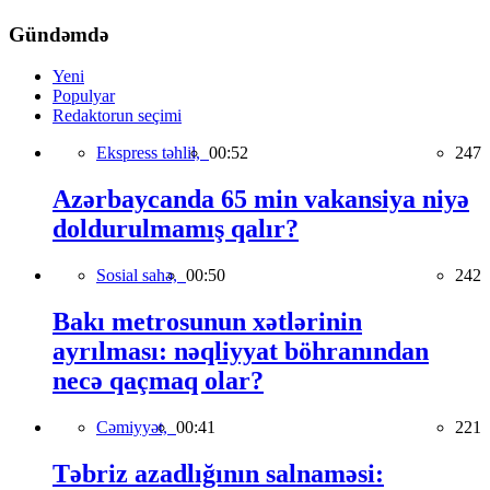
Gündəmdə
Yeni
Populyar
Redaktorun seçimi
Ekspress təhlil,
00:52
247
Azərbaycanda 65 min vakansiya niyə
doldurulmamış qalır?
Sosial sahə,
00:50
242
Bakı metrosunun xətlərinin
ayrılması: nəqliyyat böhranından
necə qaçmaq olar?
Cəmiyyət,
00:41
221
Təbriz azadlığının salnaməsi: