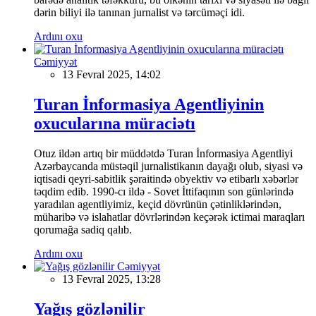
dərin biliyi ilə tanınan jurnalist və tərcüməçi idi.
Ardını oxu
Cəmiyyət
13 Fevral 2025, 14:02
Turan İnformasiya Agentliyinin
oxucularına müraciətı
Otuz ildən artıq bir müddətdə Turan İnformasiya Agentliyi
Azərbaycanda müstəqil jurnalistikanın dayağı olub, siyasi və
iqtisadi qeyri-sabitlik şəraitində obyektiv və etibarlı xəbərlər
təqdim edib. 1990-cı ildə - Sovet İttifaqının son günlərində
yaradılan agentliyimiz, keçid dövrünün çətinliklərindən,
müharibə və islahatlar dövrlərindən keçərək ictimai maraqları
qorumağa sadiq qalıb.
Ardını oxu
Cəmiyyət
13 Fevral 2025, 13:28
Yağış gözlənilir