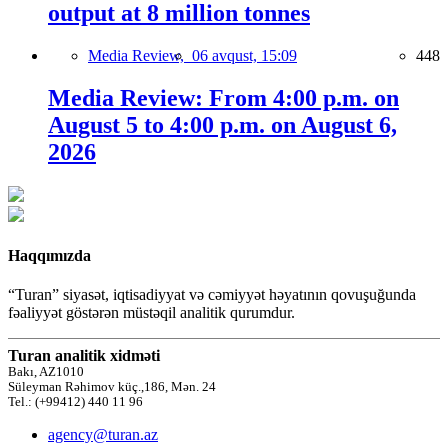
output at 8 million tonnes
Media Review,
06 avqust, 15:09
448
Media Review: From 4:00 p.m. on
August 5 to 4:00 p.m. on August 6,
2026
Haqqımızda
“Turan” siyasət, iqtisadiyyat və cəmiyyət həyatının qovuşuğunda
fəaliyyət göstərən müstəqil analitik qurumdur.
Turan analitik xidməti
Bakı, AZ1010
Süleyman Rəhimov küç.,186, Mən. 24
Tel.: (+99412) 440 11 96
agency@turan.az