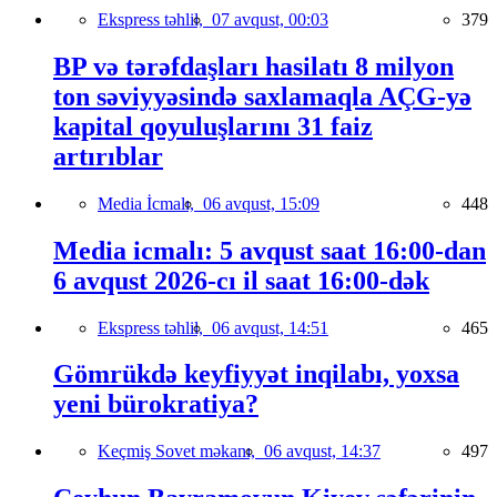
Ekspress təhlil,
07 avqust, 00:03
379
BP və tərəfdaşları hasilatı 8 milyon
ton səviyyəsində saxlamaqla AÇG-yə
kapital qoyuluşlarını 31 faiz
artırıblar
Media İcmalı,
06 avqust, 15:09
448
Media icmalı: 5 avqust saat 16:00-dan
6 avqust 2026-cı il saat 16:00-dək
Ekspress təhlil,
06 avqust, 14:51
465
Gömrükdə keyfiyyət inqilabı, yoxsa
yeni bürokratiya?
Keçmiş Sovet məkanı,
06 avqust, 14:37
497