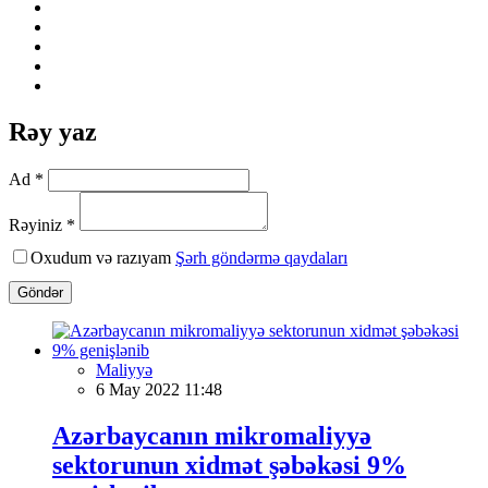
Rəy yaz
Ad *
Rəyiniz *
Oxudum və razıyam
Şərh göndərmə qaydaları
Göndər
Maliyyə
6 May 2022 11:48
Azərbaycanın mikromaliyyə
sektorunun xidmət şəbəkəsi 9%