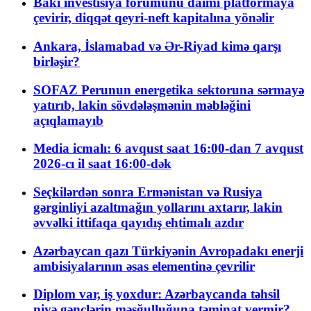
Bakı investisiya forumunu daimi platformaya
çevirir, diqqət qeyri-neft kapitalına yönəlir
Ankara, İslamabad və Ər-Riyad kimə qarşı
birləşir?
SOFAZ Perunun energetika sektoruna sərmayə
yatırıb, lakin sövdələşmənin məbləğini
açıqlamayıb
Media icmalı: 6 avqust saat 16:00-dan 7 avqust
2026-cı il saat 16:00-dək
Seçkilərdən sonra Ermənistan və Rusiya
gərginliyi azaltmağın yollarını axtarır, lakin
əvvəlki ittifaqa qayıdış ehtimalı azdır
Azərbaycan qazı Türkiyənin Avropadakı enerji
ambisiyalarının əsas elementinə çevrilir
Diplom var, iş yoxdur: Azərbaycanda təhsil
niyə gənclərin məşğulluğuna təminat vermir?