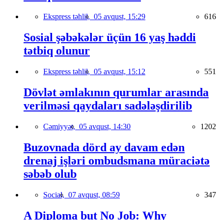
Ekspress təhlil,
05 avqust, 15:29
616
Sosial şəbəkələr üçün 16 yaş həddi
tətbiq olunur
Ekspress təhlil,
05 avqust, 15:12
551
Dövlət əmlakının qurumlar arasında
verilməsi qaydaları sadələşdirilib
Cəmiyyət,
05 avqust, 14:30
1202
Buzovnada dörd ay davam edən
drenaj işləri ombudsmana müraciətə
səbəb olub
Social,
07 avqust, 08:59
347
A Diploma but No Job: Why