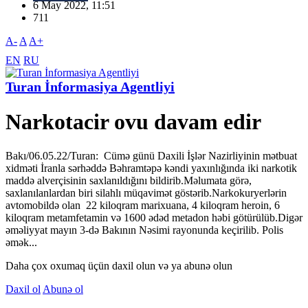
6 May 2022, 11:51
711
A-
A
A+
EN
RU
Turan İnformasiya Agentliyi
Narkotacir ovu davam edir
Bakı/06.05.22/Turan: Cümə günü Daxili İşlər Nazirliyinin mətbuat
xidməti İranla sərhəddə Bəhramtəpə kəndi yaxınlığında iki narkotik
maddə alverçisinin saxlanıldığını bildirib.Məlumata görə,
saxlanılanlardan biri silahlı müqavimət göstərib.Narkokuryerlərin
avtomobildə olan 22 kiloqram marixuana, 4 kiloqram heroin, 6
kiloqram metamfetamin və 1600 ədəd metadon həbi götürülüb.Digər
əməliyyat mayın 3-də Bakının Nəsimi rayonunda keçirilib. Polis
əmək...
Daha çox oxumaq üçün daxil olun və ya abunə olun
Daxil ol
Abunə ol