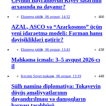
Ceyhun Bayramovun Kiyev səfərinin
arxasında nə dayanır?
Ekspress təhlil,
06 avqust, 14:32
466
AZAL, ASCO və “Azərkosmos” üçün
yeni idarəetmə modeli: Fərman hansı
dəyişiklikləri gətirir?
Ekspress təhlil,
06 avqust, 13:43
438
Məhkəmə icmalı: 3–5 avqust 2026-cı
il
Keçmiş Sovet məkanı,
06 avqust, 13:19
448
Sülh naminə diplomatiya: Tokayevin
döyüş əməliyyatlarının
dayandırılması və danışıqların
bərpası təşəbbüsü