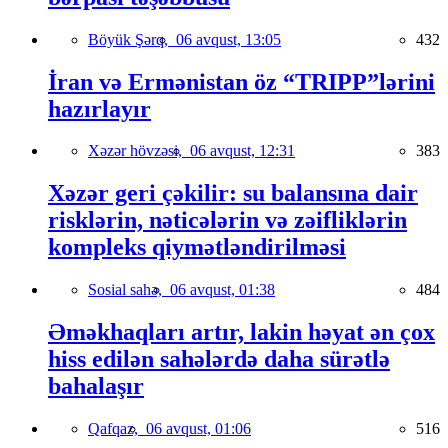
Böyük Şərq,
06 avqust, 13:05
432
İran və Ermənistan öz “TRIPP”lərini
hazırlayır
Xəzər hövzəsi,
06 avqust, 12:31
383
Xəzər geri çəkilir: su balansına dair
risklərin, nəticələrin və zəifliklərin
kompleks qiymətləndirilməsi
Sosial sahə,
06 avqust, 01:38
484
Əməkhaqları artır, lakin həyat ən çox
hiss edilən sahələrdə daha sürətlə
bahalaşır
Qafqaz,
06 avqust, 01:06
516