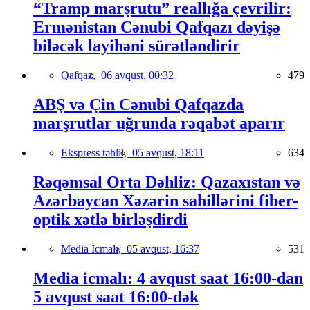
“Tramp marşrutu” reallığa çevrilir:
Ermənistan Cənubi Qafqazı dəyişə
biləcək layihəni sürətləndirir
Qafqaz,
06 avqust, 00:32
479
ABŞ və Çin Cənubi Qafqazda
marşrutlar uğrunda rəqabət aparır
Ekspress təhlil,
05 avqust, 18:11
634
Rəqəmsal Orta Dəhliz: Qazaxıstan və
Azərbaycan Xəzərin sahillərini fiber-
optik xətlə birləşdirdi
Media İcmalı,
05 avqust, 16:37
531
Media icmalı: 4 avqust saat 16:00-dan
5 avqust saat 16:00-dək