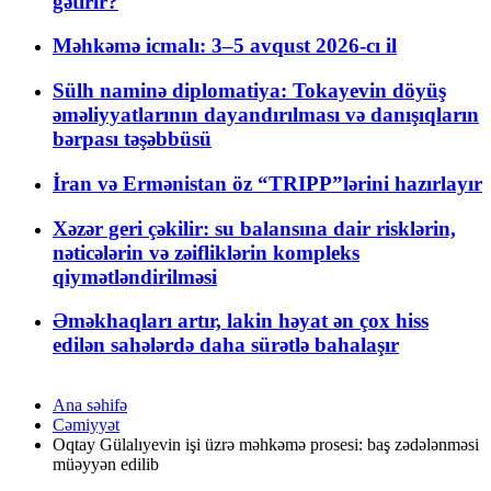
gətirir?
Məhkəmə icmalı: 3–5 avqust 2026-cı il
Sülh naminə diplomatiya: Tokayevin döyüş
əməliyyatlarının dayandırılması və danışıqların
bərpası təşəbbüsü
İran və Ermənistan öz “TRIPP”lərini hazırlayır
Xəzər geri çəkilir: su balansına dair risklərin,
nəticələrin və zəifliklərin kompleks
qiymətləndirilməsi
Əməkhaqları artır, lakin həyat ən çox hiss
edilən sahələrdə daha sürətlə bahalaşır
Ana səhifə
Cəmiyyət
Oqtay Gülalıyevin işi üzrə məhkəmə prosesi: baş zədələnməsi
müəyyən edilib