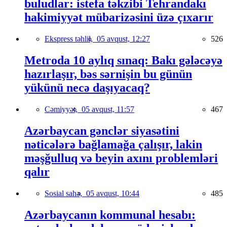
buludlar: istefa təkzibi Tehrandakı
hakimiyyət mübarizəsini üzə çıxarır
Ekspress təhlil,
05 avqust, 12:27
526
Metroda 10 aylıq sınaq: Bakı gələcəyə
hazırlaşır, bəs sərnişin bu günün
yükünü necə daşıyacaq?
Cəmiyyət,
05 avqust, 11:57
467
Azərbaycan gənclər siyasətini
nəticələrə bağlamağa çalışır, lakin
məşğulluq və beyin axını problemləri
qalır
Sosial sahə,
05 avqust, 10:44
485
Azərbaycanın kommunal hesabı: