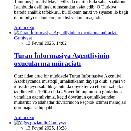
Tanınmış jurnalist Mayis Əlizadə martın 6-da səhər saatlarında
İstanbulda qəfil ürək tutmasından vəfat edib. O Türkiyə
barədə analitik təfəkkürü, bu ölkənin tarixi və siyasəti ilə bağlı
dərin biliyi ilə tanınan jurnalist və tərcüməçi idi.
Ardını oxu
Cəmiyyət
13 Fevral 2025, 14:02
Turan İnformasiya Agentliyinin
oxucularına müraciətı
Otuz ildən artıq bir müddətdə Turan İnformasiya Agentliyi
Azərbaycanda müstəqil jurnalistikanın dayağı olub, siyasi və
iqtisadi qeyri-sabitlik şəraitində obyektiv və etibarlı xəbərlər
təqdim edib. 1990-cı ildə - Sovet İttifaqının son günlərində
yaradılan agentliyimiz, keçid dövrünün çətinliklərindən,
müharibə və islahatlar dövrlərindən keçərək ictimai maraqları
qorumağa sadiq qalıb.
Ardını oxu
Cəmiyyət
13 Fevral 2025, 13:28