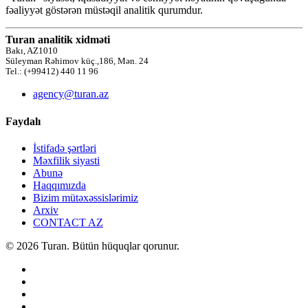
fəaliyyət göstərən müstəqil analitik qurumdur.
Turan analitik xidməti
Bakı, AZ1010
Süleyman Rəhimov küç.,186, Mən. 24
Tel.: (+99412) 440 11 96
agency@turan.az
Faydalı
İstifadə şərtləri
Məxfilik siyasti
Abunə
Haqqımızda
Bizim mütəxəssislərimiz
Arxiv
CONTACT AZ
© 2026 Turan. Bütün hüquqlar qorunur.