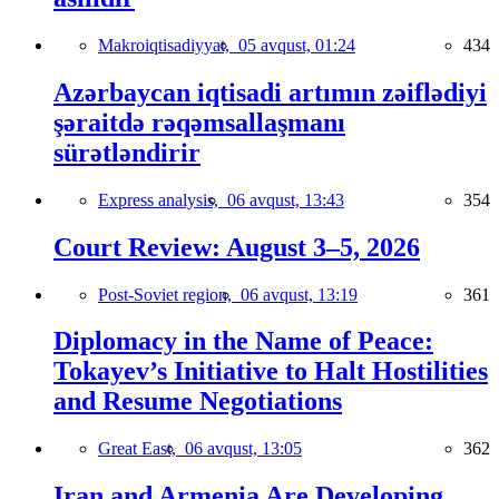
Makroiqtisadiyyat,
05 avqust, 01:24
434
Azərbaycan iqtisadi artımın zəiflədiyi
şəraitdə rəqəmsallaşmanı
sürətləndirir
Express analysis,
06 avqust, 13:43
354
Court Review: August 3–5, 2026
Post-Soviet region,
06 avqust, 13:19
361
Diplomacy in the Name of Peace:
Tokayev’s Initiative to Halt Hostilities
and Resume Negotiations
Great East,
06 avqust, 13:05
362
Iran and Armenia Are Developing