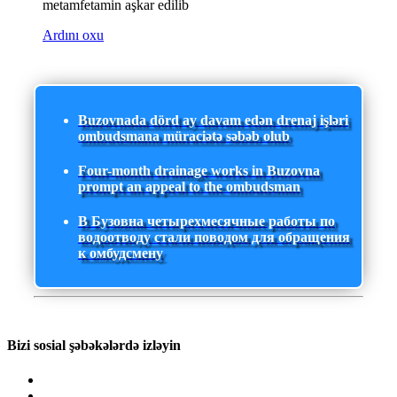
metamfetamin aşkar edilib
Ardını oxu
Buzovnada dörd ay davam edən drenaj işləri
ombudsmana müraciətə səbəb olub
Four-month drainage works in Buzovna
prompt an appeal to the ombudsman
В Бузовна четырехмесячные работы по
водоотводу стали поводом для обращения
к омбудсмену
Bizi sosial şəbəkələrdə izləyin