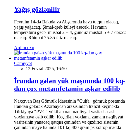
Yağış gözlənilir
Fevralın 14-də Bakıda və Abşeronda hava tutqun olacaq,
yağış yağacaq. Şimal-qərb küləyi əsəcək. Havanın
temperaturu gecə müsbət 2 + 4, gündüz müsbət 5 + 7 dərəcə
olacaq. Rütubət 75-85 faiz olacaq.
Ardını oxu
Cəmiyyət
12 Fevral 2025, 16:50
İrandan gələn yük maşınında 100 kq-
dan çox metamfetamin aşkar edilib
Naxçıvan Baş Gömrük İdarəsinin "Culfa" gömrük postunda
İrandan gələrək Azərbaycan ərazisindən tranzit keçməklə
Türkiyəyə "PVC" yükü aparan nəqliyyat vasitəsi əsaslı
yoxlamaya cəlb edilib. Keçirilən yoxlama zamanı nəqliyyat
vasitəsinin yanacaq qatqısı çənindən və qızdırıcı sistemin
çənindən maye halında 101 kq 400 qram psixotrop maddə -