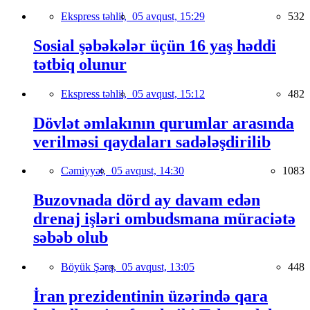
Ekspress təhlil,
05 avqust, 15:29
532
Sosial şəbəkələr üçün 16 yaş həddi
tətbiq olunur
Ekspress təhlil,
05 avqust, 15:12
482
Dövlət əmlakının qurumlar arasında
verilməsi qaydaları sadələşdirilib
Cəmiyyət,
05 avqust, 14:30
1083
Buzovnada dörd ay davam edən
drenaj işləri ombudsmana müraciətə
səbəb olub
Böyük Şərq,
05 avqust, 13:05
448
İran prezidentinin üzərində qara