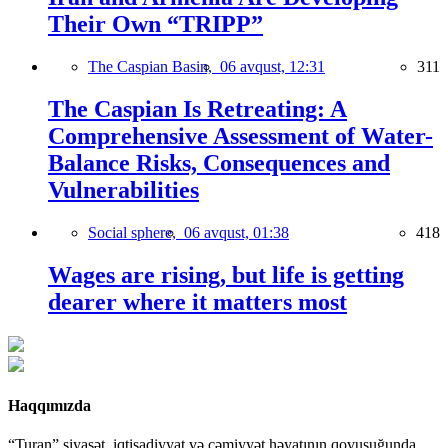
Their Own “TRIPP”
The Caspian Basin,
06 avqust, 12:31
311
The Caspian Is Retreating: A
Comprehensive Assessment of Water-
Balance Risks, Consequences and
Vulnerabilities
Social sphere,
06 avqust, 01:38
418
Wages are rising, but life is getting
dearer where it matters most
Haqqımızda
“Turan” siyasət, iqtisadiyyat və cəmiyyət həyatının qovuşuğunda