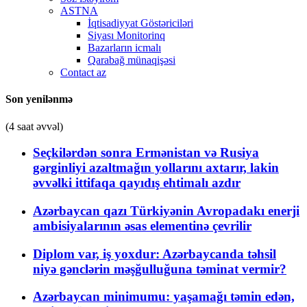
ASTNA
İqtisadiyyat Göstəriciləri
Siyası Monitorinq
Bazarların icmalı
Qarabağ münaqişəsi
Contact az
Son yenilənmə
(4 saat əvvəl)
Seçkilərdən sonra Ermənistan və Rusiya
gərginliyi azaltmağın yollarını axtarır, lakin
əvvəlki ittifaqa qayıdış ehtimalı azdır
Azərbaycan qazı Türkiyənin Avropadakı enerji
ambisiyalarının əsas elementinə çevrilir
Diplom var, iş yoxdur: Azərbaycanda təhsil
niyə gənclərin məşğulluğuna təminat vermir?
Azərbaycan minimumu: yaşamağı təmin edən,