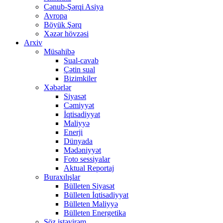
Cənub-Şərqi Asiya
Avropa
Böyük Şərq
Xəzər hövzəsi
Arxiv
Müsahibə
Sual-cavab
Çətin sual
Bizimkiler
Xəbərlər
Siyasət
Cəmiyyət
İqtisadiyyat
Maliyyə
Enerji
Dünyada
Mədəniyyət
Foto sessiyalar
Aktual Reportaj
Buraxılışlar
Bülleten Siyasət
Bülleten İqtisadiyyat
Bülleten Maliyyə
Bülleten Energetika
Söz istəyirəm