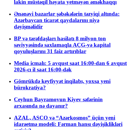
lakin müstəqil həyata yetməyən əməkhaqqı
Ənənəvi bazarlar şəbəkələrin təzyiqi altında:
Azərbaycan ticarət qaydalarını niyə
dəyişməlidir
BP və tərəfdaşları hasilatı 8 milyon ton
səviyyəsində saxlamaqla AÇG-yə kapital
qoyuluşlarını 31 faiz artırıblar
Media icmalı: 5 avqust saat 16:00-dan 6 avqust
2026-cı il saat 16:00-dək
Gömrükdə keyfiyyət inqilabı, yoxsa yeni
bürokratiya?
Ceyhun Bayramovun Kiyev səfərinin
arxasında nə dayanır?
AZAL, ASCO və “Azərkosmos” üçün yeni
idarəetmə modeli: Fərman hansı dəyişiklikləri