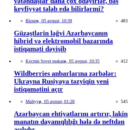
vətəndaşlar daha çox ödəyirlər, bəs
keyfiyyət tələb edə bilirlərmi?
Biznes,
05 avqust, 10:39
483
Güzəştlərin ləğvi Azərbaycanın
hibrid və elektromobil bazarında
istiqaməti dəyişib
Keçmiş Sovet məkanı,
05 avqust, 10:35
412
Wildberries anbarlarına zərbələr:
Ukrayna Rusiyaya təzyiqin yeni
istiqamətini açır
Maliyyə,
05 avqust, 01:28
545
Azərbaycan ehtiyatlarını artırır, lakin
manatın dayanıqlılığı hələ də neftdən
asılıdır