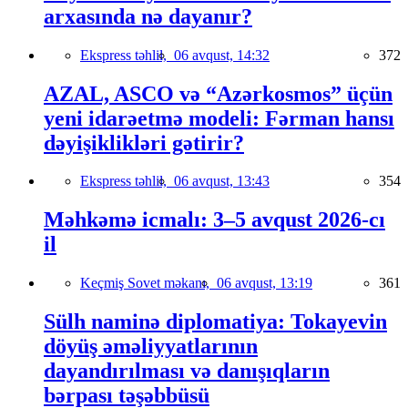
arxasında nə dayanır?
Ekspress təhlil,
06 avqust, 14:32
372
AZAL, ASCO və “Azərkosmos” üçün
yeni idarəetmə modeli: Fərman hansı
dəyişiklikləri gətirir?
Ekspress təhlil,
06 avqust, 13:43
354
Məhkəmə icmalı: 3–5 avqust 2026-cı
il
Keçmiş Sovet məkanı,
06 avqust, 13:19
361
Sülh naminə diplomatiya: Tokayevin
döyüş əməliyyatlarının
dayandırılması və danışıqların
bərpası təşəbbüsü