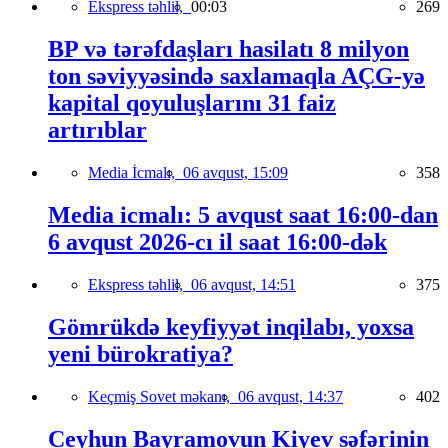
Ekspress təhlil,
00:03
269
BP və tərəfdaşları hasilatı 8 milyon
ton səviyyəsində saxlamaqla AÇG-yə
kapital qoyuluşlarını 31 faiz
artırıblar
Media İcmalı,
06 avqust, 15:09
358
Media icmalı: 5 avqust saat 16:00-dan
6 avqust 2026-cı il saat 16:00-dək
Ekspress təhlil,
06 avqust, 14:51
375
Gömrükdə keyfiyyət inqilabı, yoxsa
yeni bürokratiya?
Keçmiş Sovet məkanı,
06 avqust, 14:37
402
Ceyhun Bayramovun Kiyev səfərinin