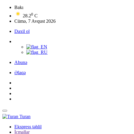
Bakı
0
28.2
C
Cümə, 7 Avqust 2026
Daxil ol
Abunə
Əlaqə
Turan
Ekspress təhlil
İcmallar