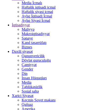
Media İcmalı
Həftəlik iqtisadi icmal
Həftəlik siyasi icmal
Aylıq İqtisadi İcmal
Aylıq Siyasi İcmal
İqtisadiyyat
Maliyyə
Makroiqtisadiyyat
Sənaye
Kənd təsərrüfatı
Biznes
Daxili siyasət
Qanunvericilik
Dövlət quruculuğu
Cəmiyyət
Gender
Din
İnsan Hüquqları
Media
Təhlükəsizlik
Sosial sahə
Xarici Siyasət
Keçmiş Sovet məkanı
Qafqaz
Amerika