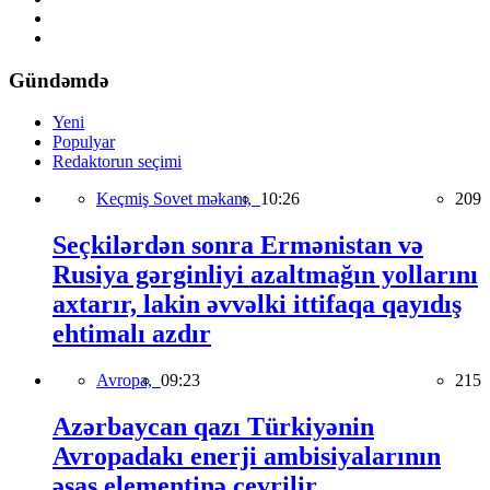
Gündəmdə
Yeni
Populyar
Redaktorun seçimi
Keçmiş Sovet məkanı,
10:26
209
Seçkilərdən sonra Ermənistan və
Rusiya gərginliyi azaltmağın yollarını
axtarır, lakin əvvəlki ittifaqa qayıdış
ehtimalı azdır
Avropa,
09:23
215
Azərbaycan qazı Türkiyənin
Avropadakı enerji ambisiyalarının
əsas elementinə çevrilir