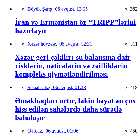
Böyük Şərq,
06 avqust, 13:05
362
İran və Ermənistan öz “TRIPP”lərini
hazırlayır
Xəzər hövzəsi,
06 avqust, 12:31
311
Xəzər geri çəkilir: su balansına dair
risklərin, nəticələrin və zəifliklərin
kompleks qiymətləndirilməsi
Sosial sahə,
06 avqust, 01:38
418
Əməkhaqları artır, lakin həyat ən çox
hiss edilən sahələrdə daha sürətlə
bahalaşır
Qafqaz,
06 avqust, 01:06
450