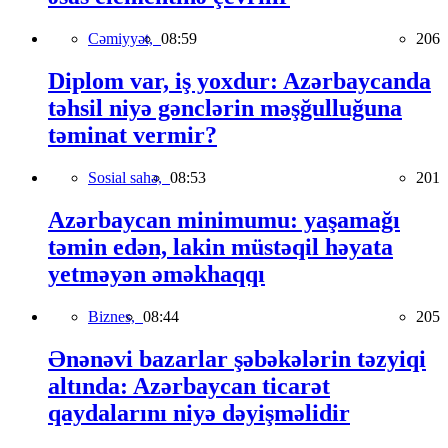
Cəmiyyət,
08:59
206
Diplom var, iş yoxdur: Azərbaycanda
təhsil niyə gənclərin məşğulluğuna
təminat vermir?
Sosial sahə,
08:53
201
Azərbaycan minimumu: yaşamağı
təmin edən, lakin müstəqil həyata
yetməyən əməkhaqqı
Biznes,
08:44
205
Ənənəvi bazarlar şəbəkələrin təzyiqi
altında: Azərbaycan ticarət
qaydalarını niyə dəyişməlidir