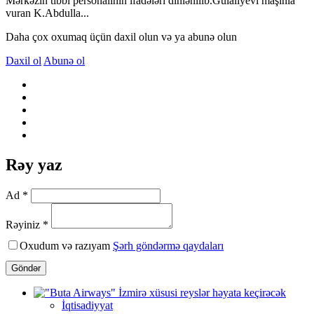
Mərkəzin tibbi personalının ifadələri dinlənilib.Gülalıyevi maşınla
vuran K.Abdulla...
Daha çox oxumaq üçün daxil olun və ya abunə olun
Daxil ol
Abunə ol
Rəy yaz
Ad *
Rəyiniz *
Oxudum və razıyam
Şərh göndərmə qaydaları
Göndər
İqtisadiyyat