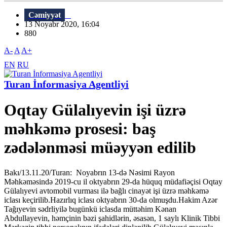
Cəmiyyət
13 Noyabr 2020, 16:04
880
A-
A
A+
EN
RU
Turan İnformasiya Agentliyi
Oqtay Gülalıyevin işi üzrə
məhkəmə prosesi: baş
zədələnməsi müəyyən edilib
Bakı/13.11.20/Turan: Noyabrın 13-də Nəsimi Rayon
Məhkəməsində 2019-cu il oktyabrın 29-da hüquq müdafiəçisi Oqtay
Gülalıyevi avtomobil vurması ilə bağlı cinayət işi üzrə məhkəmə
iclası keçirilib.Hazırlıq iclası oktyabrın 30-da olmuşdu.Hakim Azər
Tağıyevin sədrliyilə bugünkü iclasda müttəhim Kənan
Abdullayevin, həmçinin bəzi şahidlərin, əsasən, 1 saylı Klinik Tibbi