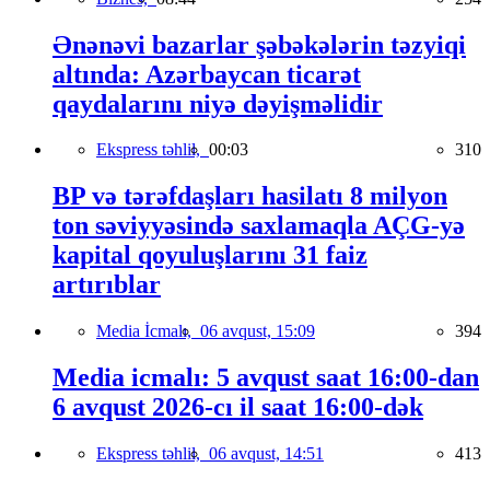
Ənənəvi bazarlar şəbəkələrin təzyiqi
altında: Azərbaycan ticarət
qaydalarını niyə dəyişməlidir
Ekspress təhlil,
00:03
310
BP və tərəfdaşları hasilatı 8 milyon
ton səviyyəsində saxlamaqla AÇG-yə
kapital qoyuluşlarını 31 faiz
artırıblar
Media İcmalı,
06 avqust, 15:09
394
Media icmalı: 5 avqust saat 16:00-dan
6 avqust 2026-cı il saat 16:00-dək
Ekspress təhlil,
06 avqust, 14:51
413