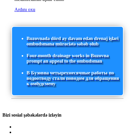
Ardını oxu
Buzovnada dörd ay davam edən drenaj işləri
ombudsmana müraciətə səbəb olub
Four-month drainage works in Buzovna
prompt an appeal to the ombudsman
В Бузовна четырехмесячные работы по
водоотводу стали поводом для обращения
к омбудсмену
Bizi sosial şəbəkələrdə izləyin