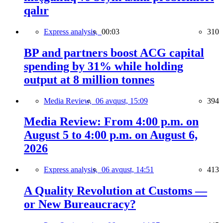
qalır
Express analysis,
00:03
310
BP and partners boost ACG capital
spending by 31% while holding
output at 8 million tonnes
Media Review,
06 avqust, 15:09
394
Media Review: From 4:00 p.m. on
August 5 to 4:00 p.m. on August 6,
2026
Express analysis,
06 avqust, 14:51
413
A Quality Revolution at Customs —
or New Bureaucracy?