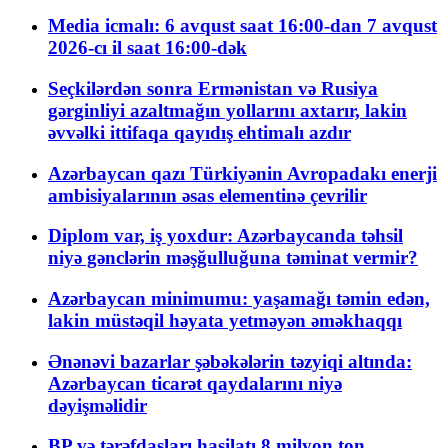
Media icmalı: 6 avqust saat 16:00-dan 7 avqust
2026-cı il saat 16:00-dək
Seçkilərdən sonra Ermənistan və Rusiya
gərginliyi azaltmağın yollarını axtarır, lakin
əvvəlki ittifaqa qayıdış ehtimalı azdır
Azərbaycan qazı Türkiyənin Avropadakı enerji
ambisiyalarının əsas elementinə çevrilir
Diplom var, iş yoxdur: Azərbaycanda təhsil
niyə gənclərin məşğulluğuna təminat vermir?
Azərbaycan minimumu: yaşamağı təmin edən,
lakin müstəqil həyata yetməyən əməkhaqqı
Ənənəvi bazarlar şəbəkələrin təzyiqi altında:
Azərbaycan ticarət qaydalarını niyə
dəyişməlidir
BP və tərəfdaşları hasilatı 8 milyon ton