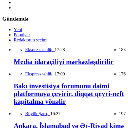
Gündəmdə
Yeni
Populyar
Redaktorun seçimi
Ekspress təhlil,
17:28
183
Media idarəçiliyi mərkəzləşdirilir
Ekspress təhlil,
17:00
176
Bakı investisiya forumunu daimi
platformaya çevirir, diqqət qeyri-neft
kapitalına yönəlir
Böyük Şərq,
16:27
197
Ankara, İslamabad və Ər-Riyad kimə