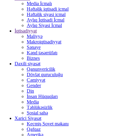
Media İcmalı
Həftəlik iqtisadi icmal
Həftəlik siyasi icmal
Aylıq İqtisadi İcmal
Aylıq Siyasi İcmal
İqtisadiyyat
Maliyyə
Makroiqtisadiyyat
Sənaye
Kənd təsərrüfatı
Biznes
Daxili siyasət
Qanunvericilik
Dövlət quruculuğu
Cəmiyyət
Gender
Din
İnsan Hüquqları
Media
Təhlükəsizlik
Sosial sahə
Xarici Siyasət
Keçmiş Sovet məkanı
Qafqaz
Amerika