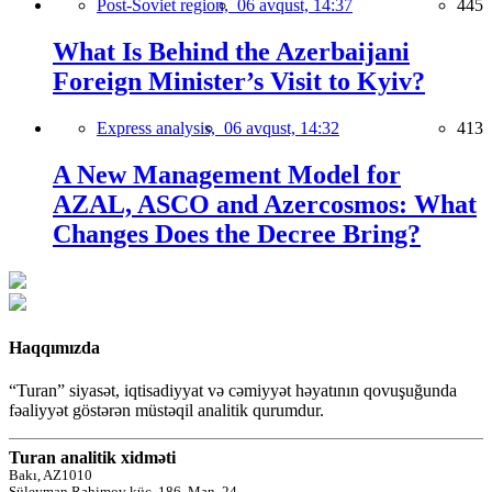
Post-Soviet region,
06 avqust, 14:37
445
What Is Behind the Azerbaijani
Foreign Minister’s Visit to Kyiv?
Express analysis,
06 avqust, 14:32
413
A New Management Model for
AZAL, ASCO and Azercosmos: What
Changes Does the Decree Bring?
Haqqımızda
“Turan” siyasət, iqtisadiyyat və cəmiyyət həyatının qovuşuğunda
fəaliyyət göstərən müstəqil analitik qurumdur.
Turan analitik xidməti
Bakı, AZ1010