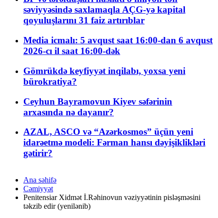
səviyyəsində saxlamaqla AÇG-yə kapital
qoyuluşlarını 31 faiz artırıblar
Media icmalı: 5 avqust saat 16:00-dan 6 avqust
2026-cı il saat 16:00-dək
Gömrükdə keyfiyyət inqilabı, yoxsa yeni
bürokratiya?
Ceyhun Bayramovun Kiyev səfərinin
arxasında nə dayanır?
AZAL, ASCO və “Azərkosmos” üçün yeni
idarəetmə modeli: Fərman hansı dəyişiklikləri
gətirir?
Ana səhifə
Cəmiyyət
Penitensiar Xidmət İ.Rəhinovun vəziyyətinin pisləşməsini
təkzib edir (yenilənib)