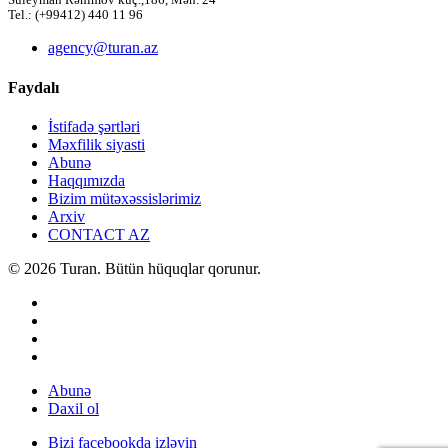
Süleyman Rəhimov küç.,186, Mən. 24
Tel.: (+99412) 440 11 96
agency@turan.az
Faydalı
İstifadə şərtləri
Məxfilik siyasti
Abunə
Haqqımızda
Bizim mütəxəssislərimiz
Arxiv
CONTACT AZ
© 2026 Turan. Bütün hüquqlar qorunur.
Abunə
Daxil ol
Bizi facebookda izləyin