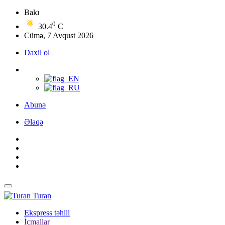
Bakı
0
30.4
C
Cümə, 7 Avqust 2026
Daxil ol
Abunə
Əlaqə
Turan
Ekspress təhlil
İcmallar