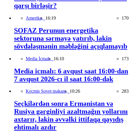
qarşı birləşir?
Amerika,
16:19
170
SOFAZ Perunun energetika
sektoruna sərmayə yatırıb, lakin
sövdələşmənin məbləğini açıqlamayıb
Media İcmalı,
16:10
173
Media icmalı: 6 avqust saat 16:00-dan
7 avqust 2026-cı il saat 16:00-dək
Keçmiş Sovet məkanı,
10:26
283
Seçkilərdən sonra Ermənistan və
Rusiya gərginliyi azaltmağın yollarını
axtarır, lakin əvvəlki ittifaqa qayıdış
ehtimalı azdır