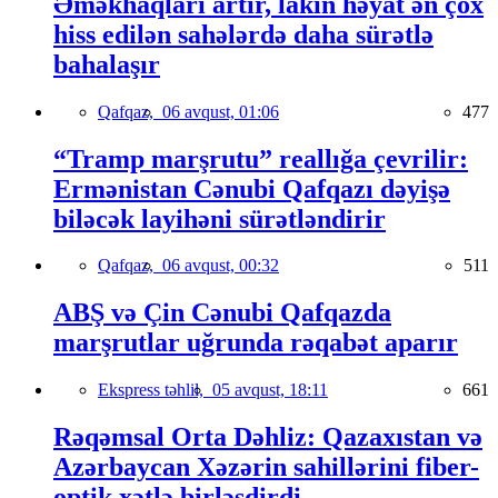
Əməkhaqları artır, lakin həyat ən çox
hiss edilən sahələrdə daha sürətlə
bahalaşır
Qafqaz,
06 avqust, 01:06
477
“Tramp marşrutu” reallığa çevrilir:
Ermənistan Cənubi Qafqazı dəyişə
biləcək layihəni sürətləndirir
Qafqaz,
06 avqust, 00:32
511
ABŞ və Çin Cənubi Qafqazda
marşrutlar uğrunda rəqabət aparır
Ekspress təhlil,
05 avqust, 18:11
661
Rəqəmsal Orta Dəhliz: Qazaxıstan və
Azərbaycan Xəzərin sahillərini fiber-
optik xətlə birləşdirdi