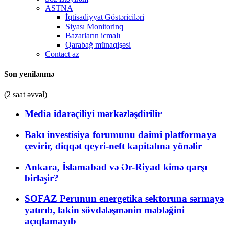
ASTNA
İqtisadiyyat Göstəriciləri
Siyası Monitorinq
Bazarların icmalı
Qarabağ münaqişəsi
Contact az
Son yenilənmə
(2 saat əvvəl)
Media idarəçiliyi mərkəzləşdirilir
Bakı investisiya forumunu daimi platformaya
çevirir, diqqət qeyri-neft kapitalına yönəlir
Ankara, İslamabad və Ər-Riyad kimə qarşı
birləşir?
SOFAZ Perunun energetika sektoruna sərmayə
yatırıb, lakin sövdələşmənin məbləğini
açıqlamayıb