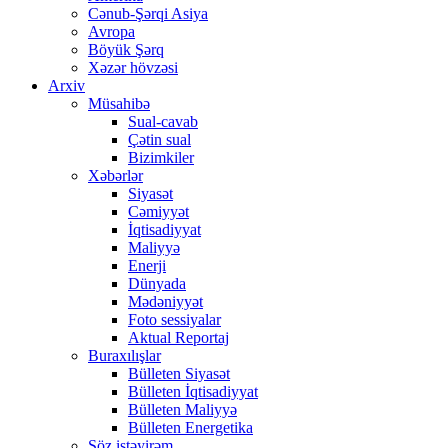
Cənub-Şərqi Asiya
Avropa
Böyük Şərq
Xəzər hövzəsi
Arxiv
Müsahibə
Sual-cavab
Çətin sual
Bizimkiler
Xəbərlər
Siyasət
Cəmiyyət
İqtisadiyyat
Maliyyə
Enerji
Dünyada
Mədəniyyət
Foto sessiyalar
Aktual Reportaj
Buraxılışlar
Bülleten Siyasət
Bülleten İqtisadiyyat
Bülleten Maliyyə
Bülleten Energetika
Söz istəyirəm