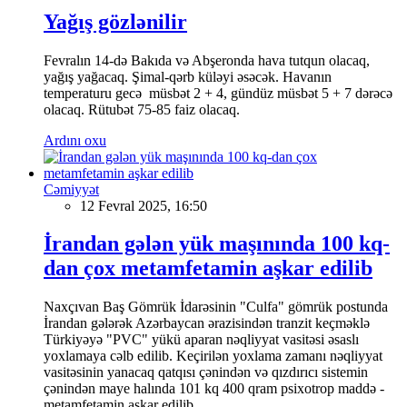
Yağış gözlənilir
Fevralın 14-də Bakıda və Abşeronda hava tutqun olacaq,
yağış yağacaq. Şimal-qərb küləyi əsəcək. Havanın
temperaturu gecə müsbət 2 + 4, gündüz müsbət 5 + 7 dərəcə
olacaq. Rütubət 75-85 faiz olacaq.
Ardını oxu
Cəmiyyət
12 Fevral 2025, 16:50
İrandan gələn yük maşınında 100 kq-
dan çox metamfetamin aşkar edilib
Naxçıvan Baş Gömrük İdarəsinin "Culfa" gömrük postunda
İrandan gələrək Azərbaycan ərazisindən tranzit keçməklə
Türkiyəyə "PVC" yükü aparan nəqliyyat vasitəsi əsaslı
yoxlamaya cəlb edilib. Keçirilən yoxlama zamanı nəqliyyat
vasitəsinin yanacaq qatqısı çənindən və qızdırıcı sistemin
çənindən maye halında 101 kq 400 qram psixotrop maddə -
metamfetamin aşkar edilib