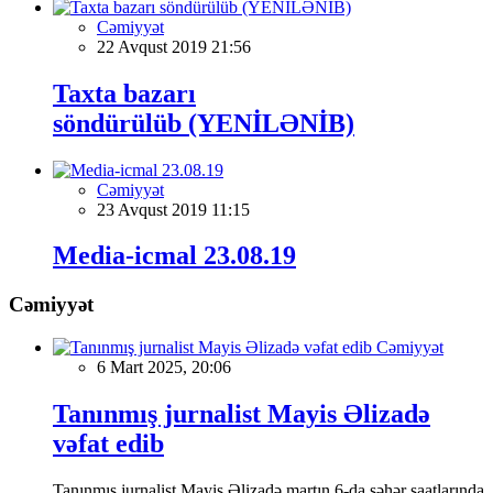
Cəmiyyət
22 Avqust 2019 21:56
Taxta bazarı
söndürülüb (YENİLƏNİB)
Cəmiyyət
23 Avqust 2019 11:15
Media-icmal 23.08.19
Cəmiyyət
Cəmiyyət
6 Mart 2025, 20:06
Tanınmış jurnalist Mayis Əlizadə
vəfat edib
Tanınmış jurnalist Mayis Əlizadə martın 6-da səhər saatlarında