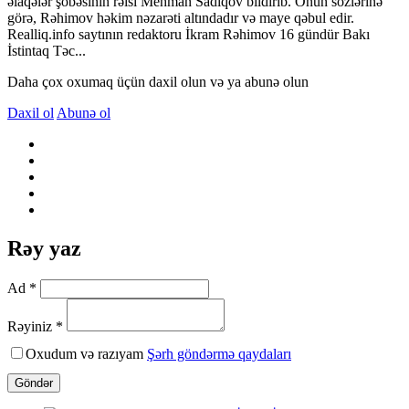
əlaqələr şöbəsinin rəisi Mehman Sadıqov bildirib. Onun sözlərinə
görə, Rəhimov həkim nəzarəti altındadır və maye qəbul edir.
Realliq.info saytının redaktoru İkram Rəhimov 16 gündür Bakı
İstintaq Təc...
Daha çox oxumaq üçün daxil olun və ya abunə olun
Daxil ol
Abunə ol
Rəy yaz
Ad *
Rəyiniz *
Oxudum və razıyam
Şərh göndərmə qaydaları
Göndər