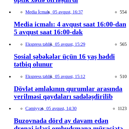
Media İcmalı,
05 avqust, 16:37
554
Media icmalı: 4 avqust saat 16:00-dan
5 avqust saat 16:00-dək
Ekspress təhlil,
05 avqust, 15:29
565
Sosial şəbəkələr üçün 16 yaş həddi
tətbiq olunur
Ekspress təhlil,
05 avqust, 15:12
510
Dövlət əmlakının qurumlar arasında
verilməsi qaydaları sadələşdirilib
Cəmiyyət,
05 avqust, 14:30
1123
Buzovnada dörd ay davam edən
drenaj işləri ombudsmana müraciətə