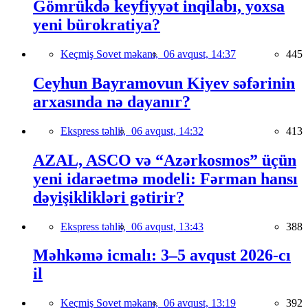
Gömrükdə keyfiyyət inqilabı, yoxsa
yeni bürokratiya?
Keçmiş Sovet məkanı,
06 avqust, 14:37
445
Ceyhun Bayramovun Kiyev səfərinin
arxasında nə dayanır?
Ekspress təhlil,
06 avqust, 14:32
413
AZAL, ASCO və “Azərkosmos” üçün
yeni idarəetmə modeli: Fərman hansı
dəyişiklikləri gətirir?
Ekspress təhlil,
06 avqust, 13:43
388
Məhkəmə icmalı: 3–5 avqust 2026-cı
il
Keçmiş Sovet məkanı,
06 avqust, 13:19
392