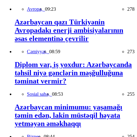
Avropa,
09:23
278
Azərbaycan qazı Türkiyənin
Avropadakı enerji ambisiyalarının
əsas elementinə çevrilir
Cəmiyyət,
08:59
273
Diplom var, iş yoxdur: Azərbaycanda
təhsil niyə gənclərin məşğulluğuna
təminat vermir?
Sosial sahə,
08:53
255
Azərbaycan minimumu: yaşamağı
təmin edən, lakin müstəqil həyata
yetməyən əməkhaqqı
Biznes,
08:44
254