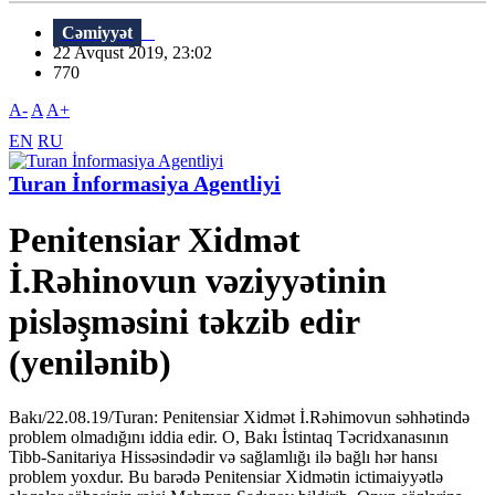
Cəmiyyət
22 Avqust 2019, 23:02
770
A-
A
A+
EN
RU
Turan İnformasiya Agentliyi
Penitensiar Xidmət
İ.Rəhinovun vəziyyətinin
pisləşməsini təkzib edir
(yenilənib)
Bakı/22.08.19/Turan: Penitensiar Xidmət İ.Rəhimovun səhhətində
problem olmadığını iddia edir. O, Bakı İstintaq Təcridxanasının
Tibb-Sanitariya Hissəsindədir və sağlamlığı ilə bağlı hər hansı
problem yoxdur. Bu barədə Penitensiar Xidmətin ictimaiyyətlə