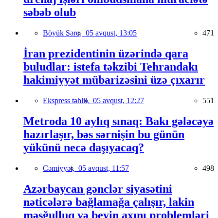
səbəb olub
Böyük Şərq,
05 avqust, 13:05
471
İran prezidentinin üzərində qara
buludlar: istefa təkzibi Tehrandakı
hakimiyyət mübarizəsini üzə çıxarır
Ekspress təhlil,
05 avqust, 12:27
551
Metroda 10 aylıq sınaq: Bakı gələcəyə
hazırlaşır, bəs sərnişin bu günün
yükünü necə daşıyacaq?
Cəmiyyət,
05 avqust, 11:57
498
Azərbaycan gənclər siyasətini
nəticələrə bağlamağa çalışır, lakin
məşğulluq və beyin axını problemləri