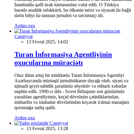
İstanbulda qəfil ürək tutmasından vəfat edib. O Türkiyə
barədə analitik təfəkkürü, bu ölkənin tarixi və siyasəti ilə bağlı
dərin biliyi ilə tanınan jurnalist və tərcüməçi idi.
Ardını oxu
Cəmiyyət
13 Fevral 2025, 14:02
Turan İnformasiya Agentliyinin
oxucularına müraciətı
Otuz ildən artıq bir müddətdə Turan İnformasiya Agentliyi
Azərbaycanda müstəqil jurnalistikanın dayağı olub, siyasi və
iqtisadi qeyri-sabitlik şəraitində obyektiv və etibarlı xəbərlər
təqdim edib. 1990-cı ildə - Sovet İttifaqının son günlərində
yaradılan agentliyimiz, keçid dövrünün çətinliklərindən,
müharibə və islahatlar dövrlərindən keçərək ictimai maraqları
qorumağa sadiq qalıb.
Ardını oxu
Cəmiyyət
13 Fevral 2025, 13:28