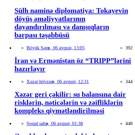
Sülh naminə diplomatiya: Tokayevin
döyüş əməliyyatlarının
dayandırılması və danışıqların
bərpası təşəbbüsü
Böyük Şərq,
06 avqust, 13:05
392
İran və Ermənistan öz “TRIPP”lərini
hazırlayır
Xəzər hövzəsi,
06 avqust, 12:31
344
Xəzər geri çəkilir: su balansına dair
risklərin, nəticələrin və zəifliklərin
kompleks qiymətləndirilməsi
Sosial sahə,
06 avqust, 01:38
448