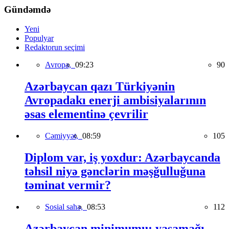
Gündəmdə
Yeni
Populyar
Redaktorun seçimi
Avropa,
09:23
90
Azərbaycan qazı Türkiyənin
Avropadakı enerji ambisiyalarının
əsas elementinə çevrilir
Cəmiyyət,
08:59
105
Diplom var, iş yoxdur: Azərbaycanda
təhsil niyə gənclərin məşğulluğuna
təminat vermir?
Sosial sahə,
08:53
112
Azərbaycan minimumu: yaşamağı