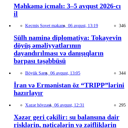
Məhkəmə icmalı: 3–5 avqust 2026-cı
il
Keçmiş Sovet məkanı,
06 avqust, 13:19
346
Sülh naminə diplomatiya: Tokayevin
döyüş əməliyyatlarının
dayandırılması və danışıqların
bərpası təşəbbüsü
Böyük Şərq,
06 avqust, 13:05
344
İran və Ermənistan öz “TRIPP”lərini
hazırlayır
Xəzər hövzəsi,
06 avqust, 12:31
295
Xəzər geri çəkilir: su balansına dair
risklərin, nəticələrin və zəifliklərin