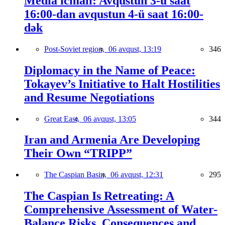
Media icmalı: Avqustun 3-ü saat
16:00-dan avqustun 4-ü saat 16:00-
dək
Post-Soviet region,
06 avqust, 13:19
346
Diplomacy in the Name of Peace:
Tokayev’s Initiative to Halt Hostilities
and Resume Negotiations
Great East,
06 avqust, 13:05
344
Iran and Armenia Are Developing
Their Own “TRIPP”
The Caspian Basin,
06 avqust, 12:31
295
The Caspian Is Retreating: A
Comprehensive Assessment of Water-
Balance Risks, Consequences and