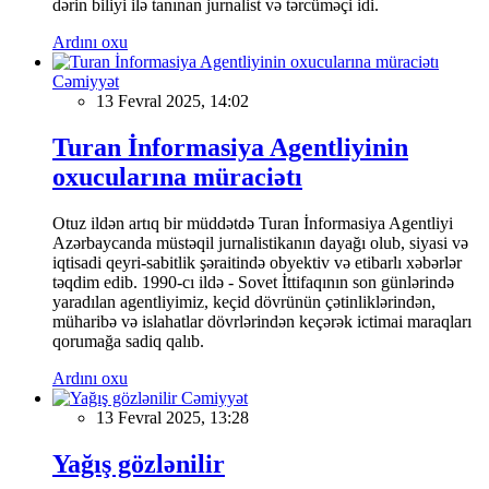
dərin biliyi ilə tanınan jurnalist və tərcüməçi idi.
Ardını oxu
Cəmiyyət
13 Fevral 2025, 14:02
Turan İnformasiya Agentliyinin
oxucularına müraciətı
Otuz ildən artıq bir müddətdə Turan İnformasiya Agentliyi
Azərbaycanda müstəqil jurnalistikanın dayağı olub, siyasi və
iqtisadi qeyri-sabitlik şəraitində obyektiv və etibarlı xəbərlər
təqdim edib. 1990-cı ildə - Sovet İttifaqının son günlərində
yaradılan agentliyimiz, keçid dövrünün çətinliklərindən,
müharibə və islahatlar dövrlərindən keçərək ictimai maraqları
qorumağa sadiq qalıb.
Ardını oxu
Cəmiyyət
13 Fevral 2025, 13:28
Yağış gözlənilir