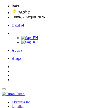
Bakı
0
26.2
C
Cümə, 7 Avqust 2026
Daxil ol
Abunə
Əlaqə
Turan
Ekspress təhlil
İcmallar