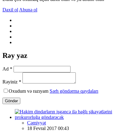
Daxil ol
Abunə ol
Rəy yaz
Ad *
Rəyiniz *
Oxudum və razıyam
Şərh göndərmə qaydaları
Göndər
Cəmiyyət
18 Fevral 2017 00:43