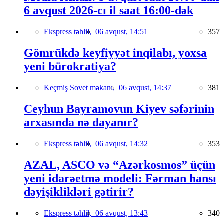
6 avqust 2026-cı il saat 16:00-dək
Ekspress təhlil,
06 avqust, 14:51
357
Gömrükdə keyfiyyət inqilabı, yoxsa
yeni bürokratiya?
Keçmiş Sovet məkanı,
06 avqust, 14:37
381
Ceyhun Bayramovun Kiyev səfərinin
arxasında nə dayanır?
Ekspress təhlil,
06 avqust, 14:32
353
AZAL, ASCO və “Azərkosmos” üçün
yeni idarəetmə modeli: Fərman hansı
dəyişiklikləri gətirir?
Ekspress təhlil,
06 avqust, 13:43
340