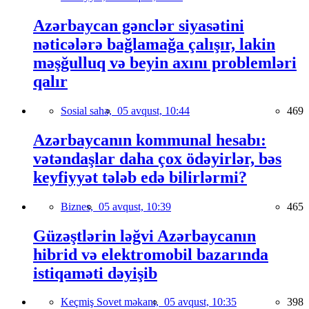
Azərbaycan gənclər siyasətini
nəticələrə bağlamağa çalışır, lakin
məşğulluq və beyin axını problemləri
qalır
Sosial sahə,
05 avqust, 10:44
469
Azərbaycanın kommunal hesabı:
vətəndaşlar daha çox ödəyirlər, bəs
keyfiyyət tələb edə bilirlərmi?
Biznes,
05 avqust, 10:39
465
Güzəştlərin ləğvi Azərbaycanın
hibrid və elektromobil bazarında
istiqaməti dəyişib
Keçmiş Sovet məkanı,
05 avqust, 10:35
398