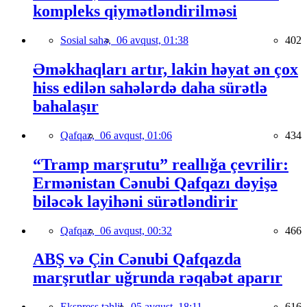
kompleks qiymətləndirilməsi
Sosial sahə,
06 avqust, 01:38
402
Əməkhaqları artır, lakin həyat ən çox
hiss edilən sahələrdə daha sürətlə
bahalaşır
Qafqaz,
06 avqust, 01:06
434
“Tramp marşrutu” reallığa çevrilir:
Ermənistan Cənubi Qafqazı dəyişə
biləcək layihəni sürətləndirir
Qafqaz,
06 avqust, 00:32
466
ABŞ və Çin Cənubi Qafqazda
marşrutlar uğrunda rəqabət aparır
Ekspress təhlil,
05 avqust, 18:11
616