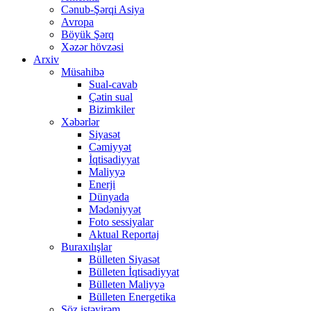
Cənub-Şərqi Asiya
Avropa
Böyük Şərq
Xəzər hövzəsi
Arxiv
Müsahibə
Sual-cavab
Çətin sual
Bizimkiler
Xəbərlər
Siyasət
Cəmiyyət
İqtisadiyyat
Maliyyə
Enerji
Dünyada
Mədəniyyət
Foto sessiyalar
Aktual Reportaj
Buraxılışlar
Bülleten Siyasət
Bülleten İqtisadiyyat
Bülleten Maliyyə
Bülleten Energetika
Söz istəyirəm