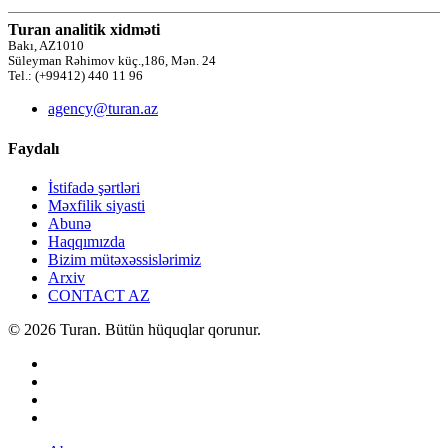
Turan analitik xidməti
Bakı, AZ1010
Süleyman Rəhimov küç.,186, Mən. 24
Tel.: (+99412) 440 11 96
agency@turan.az
Faydalı
İstifadə şərtləri
Məxfilik siyasti
Abunə
Haqqımızda
Bizim mütəxəssislərimiz
Arxiv
CONTACT AZ
© 2026 Turan. Bütün hüquqlar qorunur.