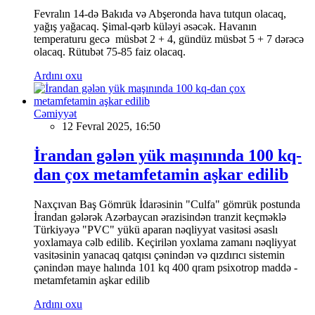
Fevralın 14-də Bakıda və Abşeronda hava tutqun olacaq,
yağış yağacaq. Şimal-qərb küləyi əsəcək. Havanın
temperaturu gecə müsbət 2 + 4, gündüz müsbət 5 + 7 dərəcə
olacaq. Rütubət 75-85 faiz olacaq.
Ardını oxu
Cəmiyyət
12 Fevral 2025, 16:50
İrandan gələn yük maşınında 100 kq-
dan çox metamfetamin aşkar edilib
Naxçıvan Baş Gömrük İdarəsinin "Culfa" gömrük postunda
İrandan gələrək Azərbaycan ərazisindən tranzit keçməklə
Türkiyəyə "PVC" yükü aparan nəqliyyat vasitəsi əsaslı
yoxlamaya cəlb edilib. Keçirilən yoxlama zamanı nəqliyyat
vasitəsinin yanacaq qatqısı çənindən və qızdırıcı sistemin
çənindən maye halında 101 kq 400 qram psixotrop maddə -
metamfetamin aşkar edilib
Ardını oxu