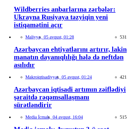
Wildberries anbarlarına zərbələr:
Ukrayna Rusiyaya təzyiqin yeni
istiqamətini açır
Maliyyə,
05 avqust, 01:28
531
Azərbaycan ehtiyatlarını artırır, lakin
manatın dayanıqlılığı hələ də neftdən
asılıdır
Makroiqtisadiyyat,
05 avqust, 01:24
421
Azərbaycan iqtisadi artımın zəiflədiyi
şəraitdə rəqəmsallaşmanı
sürətləndirir
Media İcmalı,
04 avqust, 16:04
515