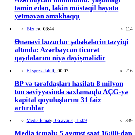
təmin edən, lakin müstəqil həyata
yetməyən əməkhaqqı
Biznes,
08:44
114
Ənənəvi bazarlar şəbəkələrin təzyiqi
altında: Azərbaycan ticarət
qaydalarını niyə dəyişməlidir
Ekspress təhlil,
00:03
216
BP və tərəfdaşları hasilatı 8 milyon
ton səviyyəsində saxlamaqla AÇG-yə
kapital qoyuluşlarını 31 faiz
artırıblar
Media İcmalı,
06 avqust, 15:09
339
Media icmalı: 5 avqust saat 16:00-dan