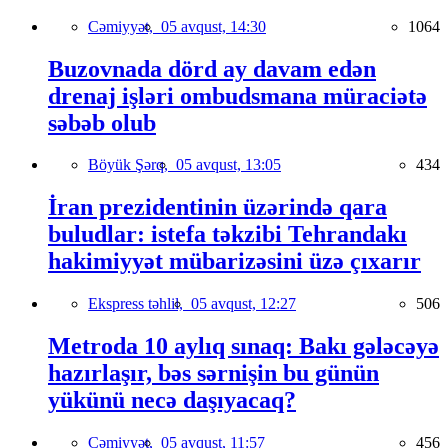
Cəmiyyət,
05 avqust, 14:30
1064
Buzovnada dörd ay davam edən
drenaj işləri ombudsmana müraciətə
səbəb olub
Böyük Şərq,
05 avqust, 13:05
434
İran prezidentinin üzərində qara
buludlar: istefa təkzibi Tehrandakı
hakimiyyət mübarizəsini üzə çıxarır
Ekspress təhlil,
05 avqust, 12:27
506
Metroda 10 aylıq sınaq: Bakı gələcəyə
hazırlaşır, bəs sərnişin bu günün
yükünü necə daşıyacaq?
Cəmiyyət,
05 avqust, 11:57
456