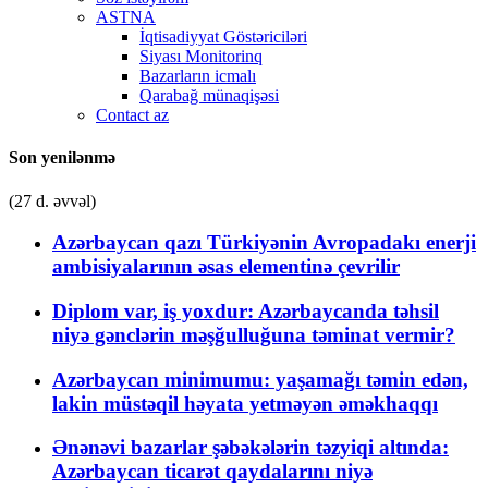
ASTNA
İqtisadiyyat Göstəriciləri
Siyası Monitorinq
Bazarların icmalı
Qarabağ münaqişəsi
Contact az
Son yenilənmə
(27 d. əvvəl)
Azərbaycan qazı Türkiyənin Avropadakı enerji
ambisiyalarının əsas elementinə çevrilir
Diplom var, iş yoxdur: Azərbaycanda təhsil
niyə gənclərin məşğulluğuna təminat vermir?
Azərbaycan minimumu: yaşamağı təmin edən,
lakin müstəqil həyata yetməyən əməkhaqqı
Ənənəvi bazarlar şəbəkələrin təzyiqi altında:
Azərbaycan ticarət qaydalarını niyə