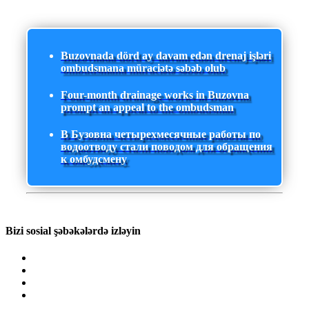
Buzovnada dörd ay davam edən drenaj işləri
ombudsmana müraciətə səbəb olub
Four-month drainage works in Buzovna
prompt an appeal to the ombudsman
В Бузовна четырехмесячные работы по
водоотводу стали поводом для обращения
к омбудсмену
Bizi sosial şəbəkələrdə izləyin