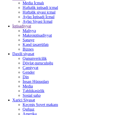
Media İcmalı
Həftəlik iqtisadi icmal
Həftəlik siyasi icmal
Aylıq İqtisadi İcmal
Aylıq Siyasi İcmal
İqtisadiyyat
Maliyyə
Makroiqtisadiyyat
Sənaye
Kənd təsərrüfatı
Biznes
Daxili siyasət
Qanunvericilik
Dövlət quruculuğu
Cəmiyyət
Gender
Din
İnsan Hüquqları
Media
Təhlükəsizlik
Sosial sahə
Xarici Siyasət
Keçmiş Sovet məkanı
Qafqaz
Amerika