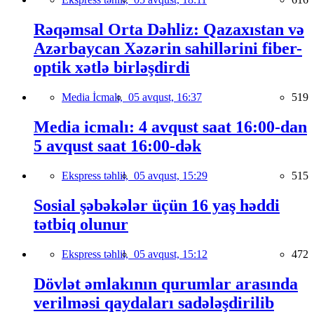
Rəqəmsal Orta Dəhliz: Qazaxıstan və
Azərbaycan Xəzərin sahillərini fiber-
optik xətlə birləşdirdi
Media İcmalı,
05 avqust, 16:37
519
Media icmalı: 4 avqust saat 16:00-dan
5 avqust saat 16:00-dək
Ekspress təhlil,
05 avqust, 15:29
515
Sosial şəbəkələr üçün 16 yaş həddi
tətbiq olunur
Ekspress təhlil,
05 avqust, 15:12
472
Dövlət əmlakının qurumlar arasında
verilməsi qaydaları sadələşdirilib