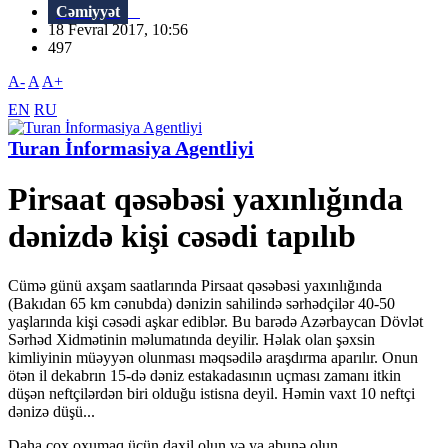
Cəmiyyət
18 Fevral 2017, 10:56
497
A-
A
A+
EN
RU
Turan İnformasiya Agentliyi
Pirsaat qəsəbəsi yaxınlığında
dənizdə kişi cəsədi tapılıb
Cümə günü axşam saatlarında Pirsaat qəsəbəsi yaxınlığında
(Bakıdan 65 km cənubda) dənizin sahilində sərhədçilər 40-50
yaşlarında kişi cəsədi aşkar ediblər. Bu barədə Azərbaycan Dövlət
Sərhəd Xidmətinin məlumatında deyilir. Həlak olan şəxsin
kimliyinin müəyyən olunması məqsədilə araşdırma aparılır. Onun
ötən il dekabrın 15-də dəniz estakadasının uçması zamanı itkin
düşən neftçilərdən biri olduğu istisna deyil. Həmin vaxt 10 neftçi
dənizə düşü...
Daha çox oxumaq üçün daxil olun və ya abunə olun