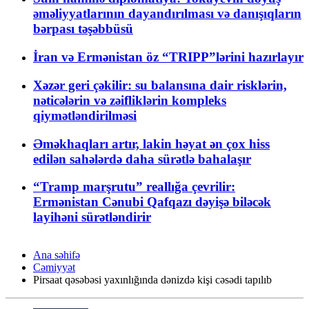
əməliyyatlarının dayandırılması və danışıqların
bərpası təşəbbüsü
İran və Ermənistan öz “TRIPP”lərini hazırlayır
Xəzər geri çəkilir: su balansına dair risklərin,
nəticələrin və zəifliklərin kompleks
qiymətləndirilməsi
Əməkhaqları artır, lakin həyat ən çox hiss
edilən sahələrdə daha sürətlə bahalaşır
“Tramp marşrutu” reallığa çevrilir:
Ermənistan Cənubi Qafqazı dəyişə biləcək
layihəni sürətləndirir
Ana səhifə
Cəmiyyət
Pirsaat qəsəbəsi yaxınlığında dənizdə kişi cəsədi tapılıb