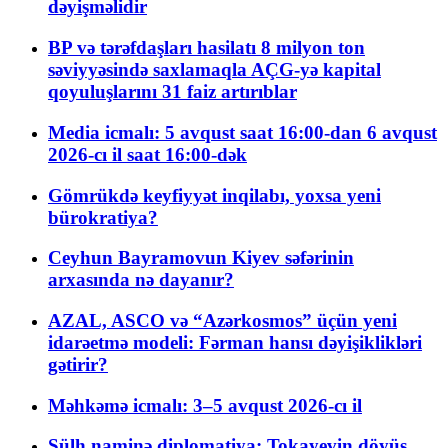
dəyişməlidir
BP və tərəfdaşları hasilatı 8 milyon ton
səviyyəsində saxlamaqla AÇG-yə kapital
qoyuluşlarını 31 faiz artırıblar
Media icmalı: 5 avqust saat 16:00-dan 6 avqust
2026-cı il saat 16:00-dək
Gömrükdə keyfiyyət inqilabı, yoxsa yeni
bürokratiya?
Ceyhun Bayramovun Kiyev səfərinin
arxasında nə dayanır?
AZAL, ASCO və “Azərkosmos” üçün yeni
idarəetmə modeli: Fərman hansı dəyişiklikləri
gətirir?
Məhkəmə icmalı: 3–5 avqust 2026-cı il
Sülh naminə diplomatiya: Tokayevin döyüş