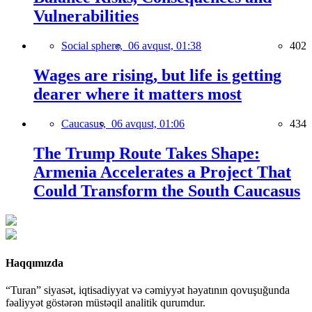
Vulnerabilities
Social sphere,
06 avqust, 01:38
402
Wages are rising, but life is getting
dearer where it matters most
Caucasus,
06 avqust, 01:06
434
The Trump Route Takes Shape:
Armenia Accelerates a Project That
Could Transform the South Caucasus
Haqqımızda
“Turan” siyasət, iqtisadiyyat və cəmiyyət həyatının qovuşuğunda
fəaliyyət göstərən müstəqil analitik qurumdur.