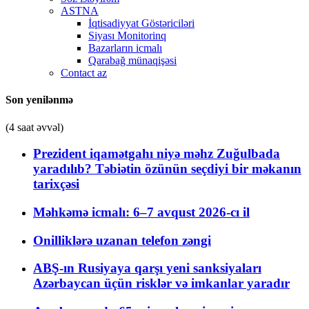
ASTNA
İqtisadiyyat Göstəriciləri
Siyası Monitorinq
Bazarların icmalı
Qarabağ münaqişəsi
Contact az
Son yenilənmə
(4 saat əvvəl)
Prezident iqamətgahı niyə məhz Zuğulbada
yaradılıb? Təbiətin özünün seçdiyi bir məkanın
tarixçəsi
Məhkəmə icmalı: 6–7 avqust 2026-cı il
Onilliklərə uzanan telefon zəngi
ABŞ-ın Rusiyaya qarşı yeni sanksiyaları
Azərbaycan üçün risklər və imkanlar yaradır