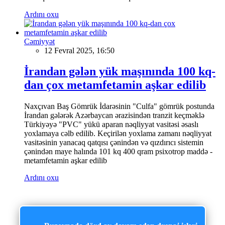
Ardını oxu
Cəmiyyət
12 Fevral 2025, 16:50
İrandan gələn yük maşınında 100 kq-
dan çox metamfetamin aşkar edilib
Naxçıvan Baş Gömrük İdarəsinin "Culfa" gömrük postunda
İrandan gələrək Azərbaycan ərazisindən tranzit keçməklə
Türkiyəyə "PVC" yükü aparan nəqliyyat vasitəsi əsaslı
yoxlamaya cəlb edilib. Keçirilən yoxlama zamanı nəqliyyat
vasitəsinin yanacaq qatqısı çənindən və qızdırıcı sistemin
çənindən maye halında 101 kq 400 qram psixotrop maddə -
metamfetamin aşkar edilib
Ardını oxu