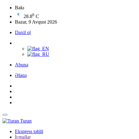
Bakı
0
28.8
C
Bazar, 9 Avqust 2026
Daxil ol
Abunə
Əlaqə
Turan
Ekspress təhlil
İcmallar