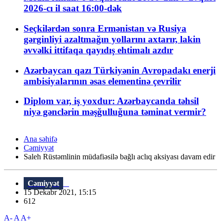
2026-cı il saat 16:00-dək
Seçkilərdən sonra Ermənistan və Rusiya
gərginliyi azaltmağın yollarını axtarır, lakin
əvvəlki ittifaqa qayıdış ehtimalı azdır
Azərbaycan qazı Türkiyənin Avropadakı enerji
ambisiyalarının əsas elementinə çevrilir
Diplom var, iş yoxdur: Azərbaycanda təhsil
niyə gənclərin məşğulluğuna təminat vermir?
Ana səhifə
Cəmiyyət
Saleh Rüstəmlinin müdafiəsilə bağlı aclıq aksiyası davam edir
Cəmiyyət
15 Dekabr 2021, 15:15
612
A-
A
A+