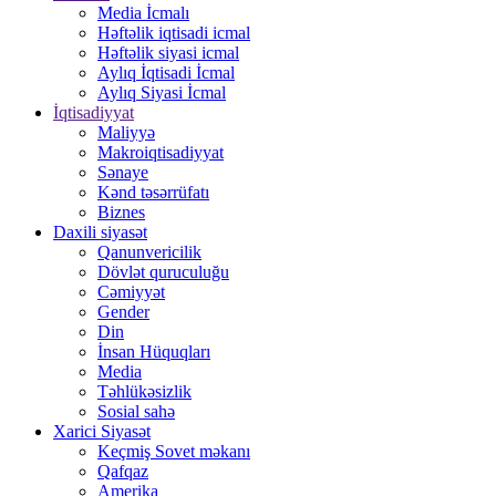
Media İcmalı
Həftəlik iqtisadi icmal
Həftəlik siyasi icmal
Aylıq İqtisadi İcmal
Aylıq Siyasi İcmal
İqtisadiyyat
Maliyyə
Makroiqtisadiyyat
Sənaye
Kənd təsərrüfatı
Biznes
Daxili siyasət
Qanunvericilik
Dövlət quruculuğu
Cəmiyyət
Gender
Din
İnsan Hüquqları
Media
Təhlükəsizlik
Sosial sahə
Xarici Siyasət
Keçmiş Sovet məkanı
Qafqaz
Amerika