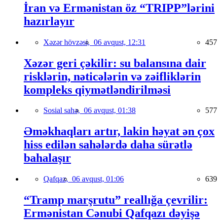
İran və Ermənistan öz “TRIPP”lərini
hazırlayır
Xəzər hövzəsi,
06 avqust, 12:31
457
Xəzər geri çəkilir: su balansına dair
risklərin, nəticələrin və zəifliklərin
kompleks qiymətləndirilməsi
Sosial sahə,
06 avqust, 01:38
577
Əməkhaqları artır, lakin həyat ən çox
hiss edilən sahələrdə daha sürətlə
bahalaşır
Qafqaz,
06 avqust, 01:06
639
“Tramp marşrutu” reallığa çevrilir:
Ermənistan Cənubi Qafqazı dəyişə