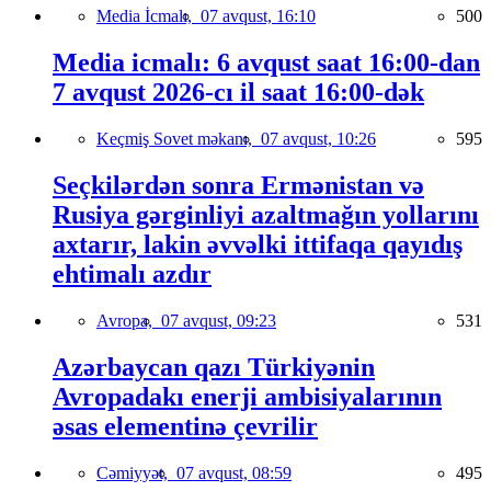
Media İcmalı,
07 avqust, 16:10
500
Media icmalı: 6 avqust saat 16:00-dan
7 avqust 2026-cı il saat 16:00-dək
Keçmiş Sovet məkanı,
07 avqust, 10:26
595
Seçkilərdən sonra Ermənistan və
Rusiya gərginliyi azaltmağın yollarını
axtarır, lakin əvvəlki ittifaqa qayıdış
ehtimalı azdır
Avropa,
07 avqust, 09:23
531
Azərbaycan qazı Türkiyənin
Avropadakı enerji ambisiyalarının
əsas elementinə çevrilir
Cəmiyyət,
07 avqust, 08:59
495