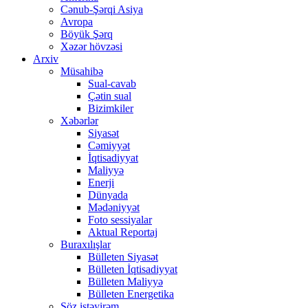
Cənub-Şərqi Asiya
Avropa
Böyük Şərq
Xəzər hövzəsi
Arxiv
Müsahibə
Sual-cavab
Çətin sual
Bizimkiler
Xəbərlər
Siyasət
Cəmiyyət
İqtisadiyyat
Maliyyə
Enerji
Dünyada
Mədəniyyət
Foto sessiyalar
Aktual Reportaj
Buraxılışlar
Bülleten Siyasət
Bülleten İqtisadiyyat
Bülleten Maliyyə
Bülleten Energetika
Söz istəyirəm