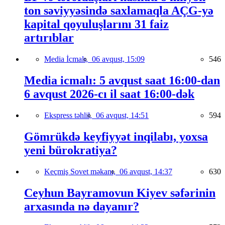
ton səviyyəsində saxlamaqla AÇG-yə
kapital qoyuluşlarını 31 faiz
artırıblar
Media İcmalı,
06 avqust, 15:09
546
Media icmalı: 5 avqust saat 16:00-dan
6 avqust 2026-cı il saat 16:00-dək
Ekspress təhlil,
06 avqust, 14:51
594
Gömrükdə keyfiyyət inqilabı, yoxsa
yeni bürokratiya?
Keçmiş Sovet məkanı,
06 avqust, 14:37
630
Ceyhun Bayramovun Kiyev səfərinin
arxasında nə dayanır?