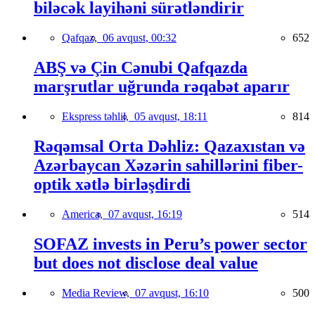
biləcək layihəni sürətləndirir
Qafqaz,
06 avqust, 00:32
652
ABŞ və Çin Cənubi Qafqazda
marşrutlar uğrunda rəqabət aparır
Ekspress təhlil,
05 avqust, 18:11
814
Rəqəmsal Orta Dəhliz: Qazaxıstan və
Azərbaycan Xəzərin sahillərini fiber-
optik xətlə birləşdirdi
America,
07 avqust, 16:19
514
SOFAZ invests in Peru’s power sector
but does not disclose deal value
Media Review,
07 avqust, 16:10
500