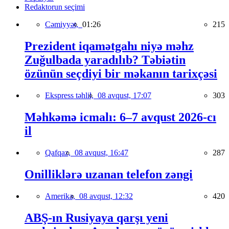
Redaktorun seçimi
Cəmiyyət,
01:26
215
Prezident iqamətgahı niyə məhz
Zuğulbada yaradılıb? Təbiətin
özünün seçdiyi bir məkanın tarixçəsi
Ekspress təhlil,
08 avqust, 17:07
303
Məhkəmə icmalı: 6–7 avqust 2026-cı
il
Qafqaz,
08 avqust, 16:47
287
Onilliklərə uzanan telefon zəngi
Amerika,
08 avqust, 12:32
420
ABŞ-ın Rusiyaya qarşı yeni