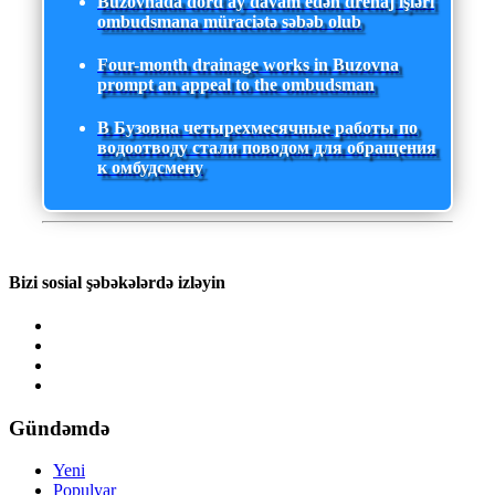
Buzovnada dörd ay davam edən drenaj işləri
ombudsmana müraciətə səbəb olub
Four-month drainage works in Buzovna
prompt an appeal to the ombudsman
В Бузовна четырехмесячные работы по
водоотводу стали поводом для обращения
к омбудсмену
Bizi sosial şəbəkələrdə izləyin
Gündəmdə
Yeni
Populyar