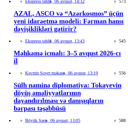
Ekspress təhlil,
06 avqust, 14:32
573
AZAL, ASCO və “Azərkosmos” üçün
yeni idarəetmə modeli: Fərman hansı
dəyişiklikləri gətirir?
Ekspress təhlil,
06 avqust, 13:43
545
Məhkəmə icmalı: 3–5 avqust 2026-cı
il
Keçmiş Sovet məkanı,
06 avqust, 13:19
556
Sülh naminə diplomatiya: Tokayevin
döyüş əməliyyatlarının
dayandırılması və danışıqların
bərpası təşəbbüsü
Böyük Şərq,
06 avqust, 13:05
588