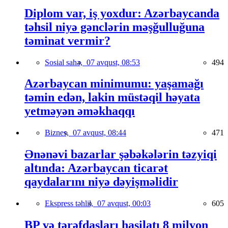
Diplom var, iş yoxdur: Azərbaycanda
təhsil niyə gənclərin məşğulluğuna
təminat vermir?
Sosial sahə,
07 avqust, 08:53
494
Azərbaycan minimumu: yaşamağı
təmin edən, lakin müstəqil həyata
yetməyən əməkhaqqı
Biznes,
07 avqust, 08:44
471
Ənənəvi bazarlar şəbəkələrin təzyiqi
altında: Azərbaycan ticarət
qaydalarını niyə dəyişməlidir
Ekspress təhlil,
07 avqust, 00:03
605
BP və tərəfdaşları hasilatı 8 milyon