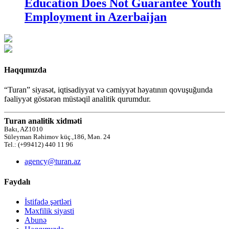
Education Does Not Guarantee Youth
Employment in Azerbaijan
Haqqımızda
“Turan” siyasət, iqtisadiyyat və cəmiyyət həyatının qovuşuğunda
fəaliyyət göstərən müstəqil analitik qurumdur.
Turan analitik xidməti
Bakı, AZ1010
Süleyman Rəhimov küç.,186, Mən. 24
Tel.: (+99412) 440 11 96
agency@turan.az
Faydalı
İstifadə şərtləri
Məxfilik siyasti
Abunə