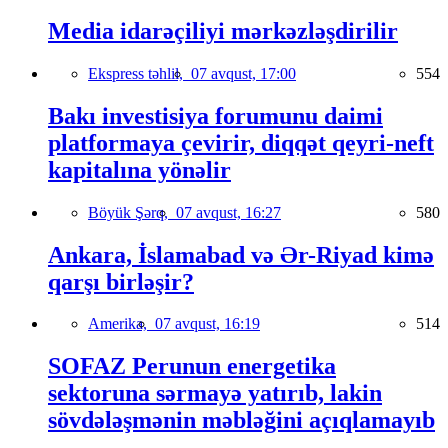
Media idarəçiliyi mərkəzləşdirilir
Ekspress təhlil,
07 avqust, 17:00
554
Bakı investisiya forumunu daimi
platformaya çevirir, diqqət qeyri-neft
kapitalına yönəlir
Böyük Şərq,
07 avqust, 16:27
580
Ankara, İslamabad və Ər-Riyad kimə
qarşı birləşir?
Amerika,
07 avqust, 16:19
514
SOFAZ Perunun energetika
sektoruna sərmayə yatırıb, lakin
sövdələşmənin məbləğini açıqlamayıb