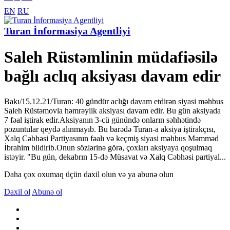
EN
RU
Turan İnformasiya Agentliyi
Saleh Rüstəmlinin müdafiəsilə
bağlı aclıq aksiyası davam edir
Bakı/15.12.21/Turan: 40 gündür aclığı davam etdirən siyasi məhbus
Saleh Rüstəmovla həmrəylik aksiyası davam edir. Bu gün aksiyada
7 fəal iştirak edir.Aksiyanın 3-cü günündə onların səhhətində
pozuntular qeydə alınmayıb. Bu barədə Turan-a aksiya iştirakçısı,
Xalq Cəbhəsi Partiyasının fəalı və keçmiş siyasi məhbus Məmməd
İbrahim bildirib.Onun sözlərinə görə, çoxları aksiyaya qoşulmaq
istəyir. "Bu gün, dekabrın 15-də Müsavat və Xalq Cəbhəsi partiyal...
Daha çox oxumaq üçün daxil olun və ya abunə olun
Daxil ol
Abunə ol