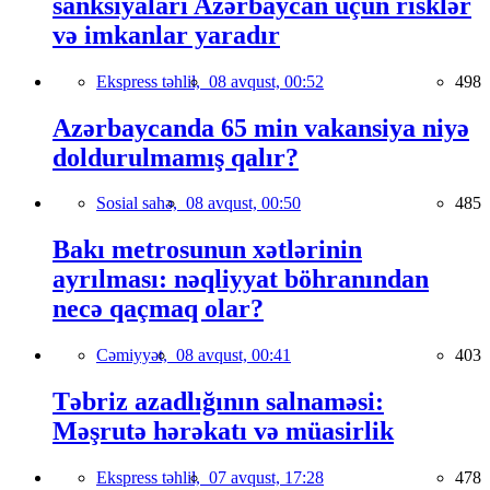
sanksiyaları Azərbaycan üçün risklər
və imkanlar yaradır
Ekspress təhlil,
08 avqust, 00:52
498
Azərbaycanda 65 min vakansiya niyə
doldurulmamış qalır?
Sosial sahə,
08 avqust, 00:50
485
Bakı metrosunun xətlərinin
ayrılması: nəqliyyat böhranından
necə qaçmaq olar?
Cəmiyyət,
08 avqust, 00:41
403
Təbriz azadlığının salnaməsi:
Məşrutə hərəkatı və müasirlik
Ekspress təhlil,
07 avqust, 17:28
478