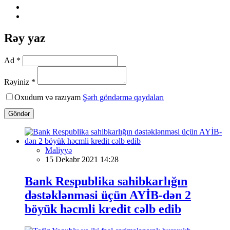
Rəy yaz
Ad *
Rəyiniz *
Oxudum və razıyam
Şərh göndərmə qaydaları
Göndər
Maliyyə
15 Dekabr 2021 14:28
Bank Respublika sahibkarlığın
dəstəklənməsi üçün AYİB-dən 2
böyük həcmli kredit cəlb edib