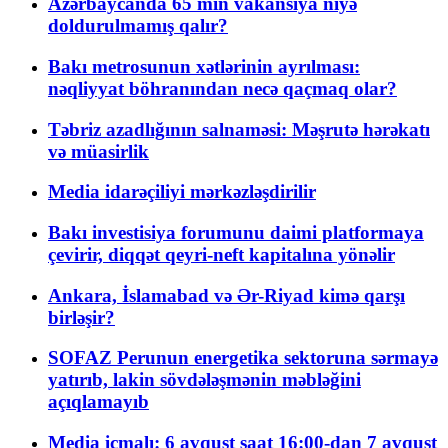
Azərbaycanda 65 min vakansiya niyə
doldurulmamış qalır?
Bakı metrosunun xətlərinin ayrılması:
nəqliyyat böhranından necə qaçmaq olar?
Təbriz azadlığının salnaməsi: Məşrutə hərəkatı
və müasirlik
Media idarəçiliyi mərkəzləşdirilir
Bakı investisiya forumunu daimi platformaya
çevirir, diqqət qeyri-neft kapitalına yönəlir
Ankara, İslamabad və Ər-Riyad kimə qarşı
birləşir?
SOFAZ Perunun energetika sektoruna sərmayə
yatırıb, lakin sövdələşmənin məbləğini
açıqlamayıb
Media icmalı: 6 avqust saat 16:00-dan 7 avqust