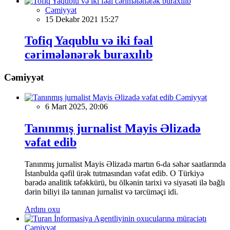
Cəmiyyət
15 Dekabr 2021 15:27
Tofiq Yaqublu və iki fəal
cərimələnərək buraxılıb
Cəmiyyət
Cəmiyyət
6 Mart 2025, 20:06
Tanınmış jurnalist Mayis Əlizadə
vəfat edib
Tanınmış jurnalist Mayis Əlizadə martın 6-da səhər saatlarında
İstanbulda qəfil ürək tutmasından vəfat edib. O Türkiyə
barədə analitik təfəkkürü, bu ölkənin tarixi və siyasəti ilə bağlı
dərin biliyi ilə tanınan jurnalist və tərcüməçi idi.
Ardını oxu
Cəmiyyət