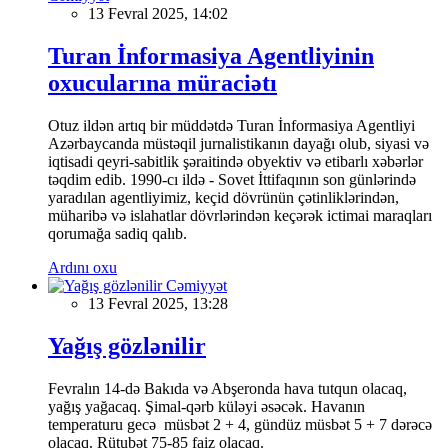
13 Fevral 2025, 14:02
Turan İnformasiya Agentliyinin
oxucularına müraciətı
Otuz ildən artıq bir müddətdə Turan İnformasiya Agentliyi
Azərbaycanda müstəqil jurnalistikanın dayağı olub, siyasi və
iqtisadi qeyri-sabitlik şəraitində obyektiv və etibarlı xəbərlər
təqdim edib. 1990-cı ildə - Sovet İttifaqının son günlərində
yaradılan agentliyimiz, keçid dövrünün çətinliklərindən,
müharibə və islahatlar dövrlərindən keçərək ictimai maraqları
qorumağa sadiq qalıb.
Ardını oxu
Cəmiyyət
13 Fevral 2025, 13:28
Yağış gözlənilir
Fevralın 14-də Bakıda və Abşeronda hava tutqun olacaq,
yağış yağacaq. Şimal-qərb küləyi əsəcək. Havanın
temperaturu gecə müsbət 2 + 4, gündüz müsbət 5 + 7 dərəcə
olacaq. Rütubət 75-85 faiz olacaq.