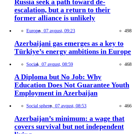
Russia seek a path toward de-
escalation, but a return to their
former alliance is unlikely
Europe,
07 avqust, 09:23
498
Azerbaijani gas emerges as a key to
Türkiye’s energy ambitions in Europe
Social,
07 avqust, 08:59
468
A Diploma but No Job: Why
Education Does Not Guarantee Youth
Employment in Azerbaijan
Social sphere,
07 avqust, 08:53
466
Azerbaijan’s minimum: a wage that
covers survival but not independent