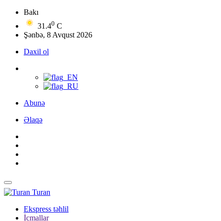
Bakı
0
31.4
C
Şənbə, 8 Avqust 2026
Daxil ol
Abunə
Əlaqə
Turan
Ekspress təhlil
İcmallar