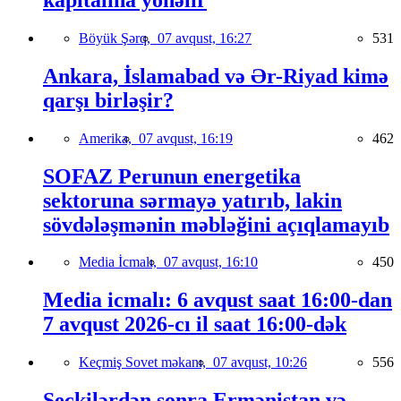
Böyük Şərq,
07 avqust, 16:27
531
Ankara, İslamabad və Ər-Riyad kimə
qarşı birləşir?
Amerika,
07 avqust, 16:19
462
SOFAZ Perunun energetika
sektoruna sərmayə yatırıb, lakin
sövdələşmənin məbləğini açıqlamayıb
Media İcmalı,
07 avqust, 16:10
450
Media icmalı: 6 avqust saat 16:00-dan
7 avqust 2026-cı il saat 16:00-dək
Keçmiş Sovet məkanı,
07 avqust, 10:26
556
Seçkilərdən sonra Ermənistan və