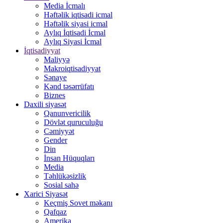
Media İcmalı
Həftəlik iqtisadi icmal
Həftəlik siyasi icmal
Aylıq İqtisadi İcmal
Aylıq Siyasi İcmal
İqtisadiyyat
Maliyyə
Makroiqtisadiyyat
Sənaye
Kənd təsərrüfatı
Biznes
Daxili siyasət
Qanunvericilik
Dövlət quruculuğu
Cəmiyyət
Gender
Din
İnsan Hüquqları
Media
Təhlükəsizlik
Sosial sahə
Xarici Siyasət
Keçmiş Sovet məkanı
Qafqaz
Amerika