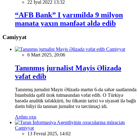
22 İyul 2022 13:32
“AFB Bank” I yarımildə 9 milyon
manata yaxın mənfəət əldə edib
Cəmiyyət
Cəmiyyət
6 Mart 2025, 20:06
Tanınmış jurnalist Mayis Əlizadə
vəfat edib
Tanınmış jurnalist Mayis Əlizadə martın 6-da səhər saatlarında
İstanbulda qəfil ürək tutmasından vəfat edib. O Türkiyə
barədə analitik təfəkkürü, bu ölkənin tarixi və siyasəti ilə bağlı
dərin biliyi ilə tanınan jurnalist və tərcüməçi idi.
Ardını oxu
Cəmiyyət
13 Fevral 2025, 14:02