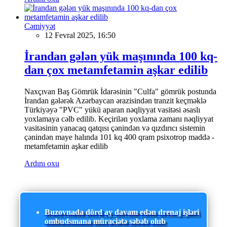
Cəmiyyət
12 Fevral 2025, 16:50
İrandan gələn yük maşınında 100 kq-
dan çox metamfetamin aşkar edilib
Naxçıvan Baş Gömrük İdarəsinin "Culfa" gömrük postunda
İrandan gələrək Azərbaycan ərazisindən tranzit keçməklə
Türkiyəyə "PVC" yükü aparan nəqliyyat vasitəsi əsaslı
yoxlamaya cəlb edilib. Keçirilən yoxlama zamanı nəqliyyat
vasitəsinin yanacaq qatqısı çənindən və qızdırıcı sistemin
çənindən maye halında 101 kq 400 qram psixotrop maddə -
metamfetamin aşkar edilib
Ardını oxu
Buzovnada dörd ay davam edən drenaj işləri
ombudsmana müraciətə səbəb olub