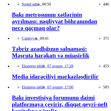
Sosial sahə,
00:50
446
Bakı metrosunun xətlərinin
ayrılması: nəqliyyat böhranından
necə qaçmaq olar?
Cəmiyyət,
00:41
371
Təbriz azadlığının salnaməsi:
Məşrutə hərəkatı və müasirlik
Ekspress təhlil,
07 avqust, 17:28
455
Media idarəçiliyi mərkəzləşdirilir
Ekspress təhlil,
07 avqust, 17:00
505
Bakı investisiya forumunu daimi
platformaya çevirir, diqqət qeyri-neft
kapitalına yönəlir