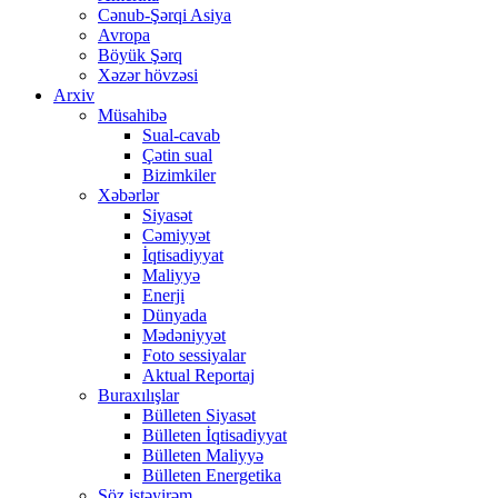
Cənub-Şərqi Asiya
Avropa
Böyük Şərq
Xəzər hövzəsi
Arxiv
Müsahibə
Sual-cavab
Çətin sual
Bizimkiler
Xəbərlər
Siyasət
Cəmiyyət
İqtisadiyyat
Maliyyə
Enerji
Dünyada
Mədəniyyət
Foto sessiyalar
Aktual Reportaj
Buraxılışlar
Bülleten Siyasət
Bülleten İqtisadiyyat
Bülleten Maliyyə
Bülleten Energetika
Söz istəyirəm