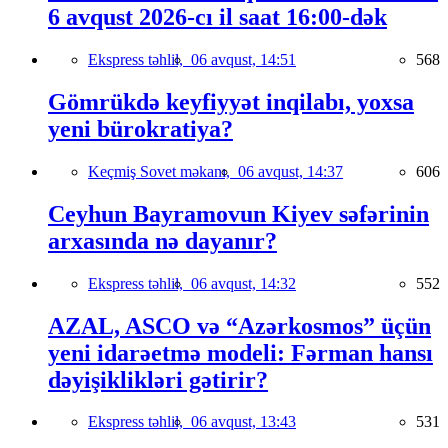
6 avqust 2026-cı il saat 16:00-dək
Ekspress təhlil,
06 avqust, 14:51
568
Gömrükdə keyfiyyət inqilabı, yoxsa
yeni bürokratiya?
Keçmiş Sovet məkanı,
06 avqust, 14:37
606
Ceyhun Bayramovun Kiyev səfərinin
arxasında nə dayanır?
Ekspress təhlil,
06 avqust, 14:32
552
AZAL, ASCO və “Azərkosmos” üçün
yeni idarəetmə modeli: Fərman hansı
dəyişiklikləri gətirir?
Ekspress təhlil,
06 avqust, 13:43
531