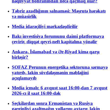
nəqliyyat böhranından necə qaçmaq olar?
Təbriz azadlığının salnaməsi: Məşrutə hərəkatı
və müasirlik
Media idarəçiliyi mərkəzləşdirilir
Bakı investisiya forumunu daimi platformaya
çevirir, diqqət qeyri-neft kapitalına yönəlir
Ankara, İslamabad və Ər-Riyad kimə qarşı
birləşir?
SOFAZ Perunun energetika sektoruna sərmayə
yatırıb, lakin sövdələşmənin məbləğini
açıqlamayıb
Media icmalı: 6 avqust saat 16:00-dan 7 avqust
2026-cı il saat 16:00-dək
Seçkilərdən sonra Ermənistan və Rusiya
gərginliyi azaltmağın yollarını axtarır, lakin