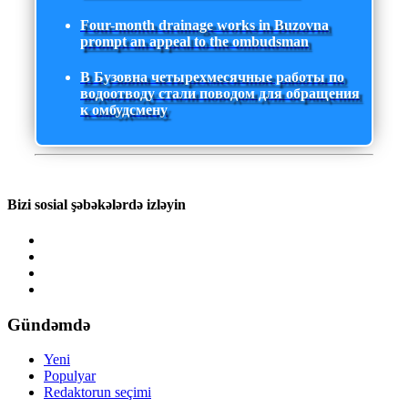
Four-month drainage works in Buzovna
prompt an appeal to the ombudsman
В Бузовна четырехмесячные работы по
водоотводу стали поводом для обращения
к омбудсмену
Bizi sosial şəbəkələrdə izləyin
Gündəmdə
Yeni
Populyar
Redaktorun seçimi