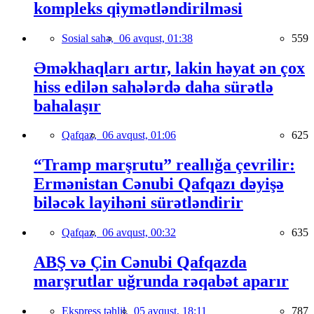
kompleks qiymətləndirilməsi
Sosial sahə,
06 avqust, 01:38
559
Əməkhaqları artır, lakin həyat ən çox
hiss edilən sahələrdə daha sürətlə
bahalaşır
Qafqaz,
06 avqust, 01:06
625
“Tramp marşrutu” reallığa çevrilir:
Ermənistan Cənubi Qafqazı dəyişə
biləcək layihəni sürətləndirir
Qafqaz,
06 avqust, 00:32
635
ABŞ və Çin Cənubi Qafqazda
marşrutlar uğrunda rəqabət aparır
Ekspress təhlil,
05 avqust, 18:11
787