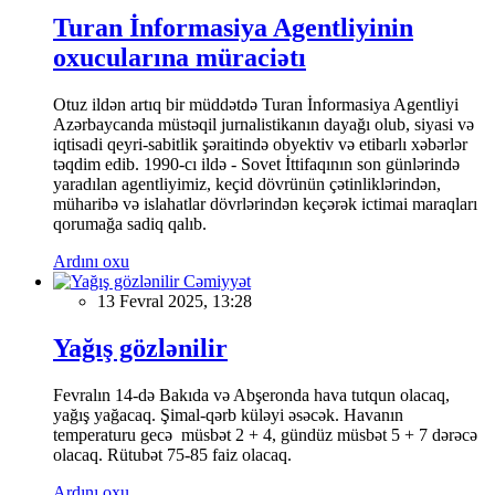
Turan İnformasiya Agentliyinin
oxucularına müraciətı
Otuz ildən artıq bir müddətdə Turan İnformasiya Agentliyi
Azərbaycanda müstəqil jurnalistikanın dayağı olub, siyasi və
iqtisadi qeyri-sabitlik şəraitində obyektiv və etibarlı xəbərlər
təqdim edib. 1990-cı ildə - Sovet İttifaqının son günlərində
yaradılan agentliyimiz, keçid dövrünün çətinliklərindən,
müharibə və islahatlar dövrlərindən keçərək ictimai maraqları
qorumağa sadiq qalıb.
Ardını oxu
Cəmiyyət
13 Fevral 2025, 13:28
Yağış gözlənilir
Fevralın 14-də Bakıda və Abşeronda hava tutqun olacaq,
yağış yağacaq. Şimal-qərb küləyi əsəcək. Havanın
temperaturu gecə müsbət 2 + 4, gündüz müsbət 5 + 7 dərəcə
olacaq. Rütubət 75-85 faiz olacaq.
Ardını oxu