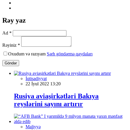
Rəy yaz
Ad *
Rəyiniz *
Oxudum və razıyam
Şərh göndərmə qaydaları
Göndər
İqtisadiyyat
22 İyul 2022 13:20
Rusiya aviaşirkətləri Bakıya
reyslərini sayını artırır
Maliyyə