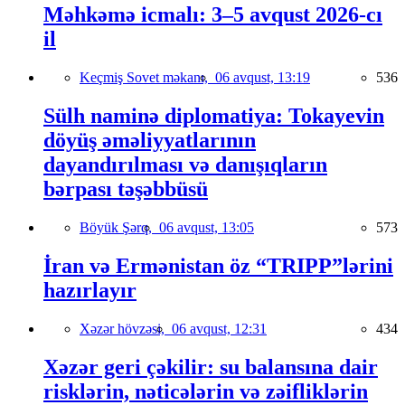
Məhkəmə icmalı: 3–5 avqust 2026-cı
il
Keçmiş Sovet məkanı,
06 avqust, 13:19
536
Sülh naminə diplomatiya: Tokayevin
döyüş əməliyyatlarının
dayandırılması və danışıqların
bərpası təşəbbüsü
Böyük Şərq,
06 avqust, 13:05
573
İran və Ermənistan öz “TRIPP”lərini
hazırlayır
Xəzər hövzəsi,
06 avqust, 12:31
434
Xəzər geri çəkilir: su balansına dair
risklərin, nəticələrin və zəifliklərin