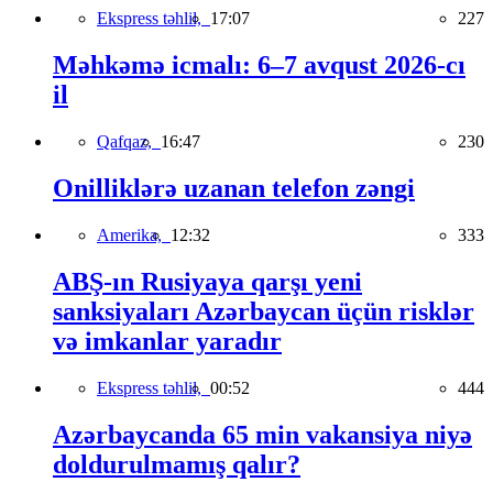
Ekspress təhlil,
17:07
227
Məhkəmə icmalı: 6–7 avqust 2026-cı
il
Qafqaz,
16:47
230
Onilliklərə uzanan telefon zəngi
Amerika,
12:32
333
ABŞ-ın Rusiyaya qarşı yeni
sanksiyaları Azərbaycan üçün risklər
və imkanlar yaradır
Ekspress təhlil,
00:52
444
Azərbaycanda 65 min vakansiya niyə
doldurulmamış qalır?