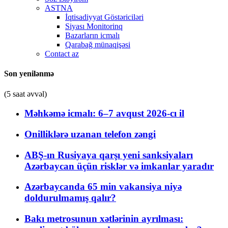
ASTNA
İqtisadiyyat Göstəriciləri
Siyası Monitorinq
Bazarların icmalı
Qarabağ münaqişəsi
Contact az
Son yenilənmə
(5 saat əvvəl)
Məhkəmə icmalı: 6–7 avqust 2026-cı il
Onilliklərə uzanan telefon zəngi
ABŞ-ın Rusiyaya qarşı yeni sanksiyaları
Azərbaycan üçün risklər və imkanlar yaradır
Azərbaycanda 65 min vakansiya niyə
doldurulmamış qalır?
Bakı metrosunun xətlərinin ayrılması: