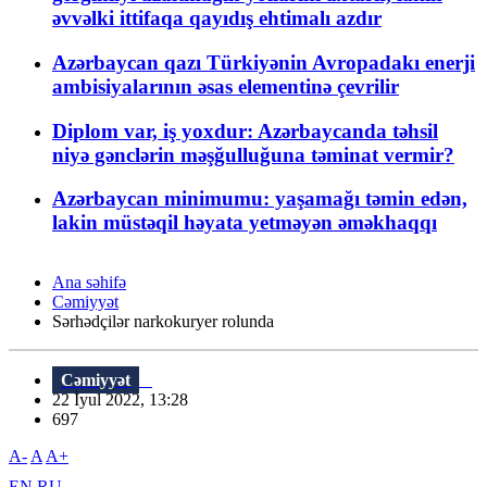
əvvəlki ittifaqa qayıdış ehtimalı azdır
Azərbaycan qazı Türkiyənin Avropadakı enerji
ambisiyalarının əsas elementinə çevrilir
Diplom var, iş yoxdur: Azərbaycanda təhsil
niyə gənclərin məşğulluğuna təminat vermir?
Azərbaycan minimumu: yaşamağı təmin edən,
lakin müstəqil həyata yetməyən əməkhaqqı
Ana səhifə
Cəmiyyət
Sərhədçilər narkokuryer rolunda
Cəmiyyət
22 İyul 2022, 13:28
697
A-
A
A+
EN
RU