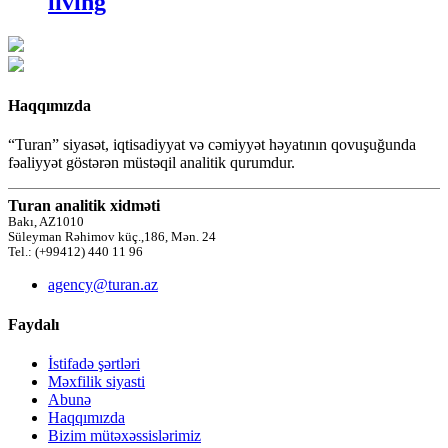
living
Haqqımızda
“Turan” siyasət, iqtisadiyyat və cəmiyyət həyatının qovuşuğunda
fəaliyyət göstərən müstəqil analitik qurumdur.
Turan analitik xidməti
Bakı, AZ1010
Süleyman Rəhimov küç.,186, Mən. 24
Tel.: (+99412) 440 11 96
agency@turan.az
Faydalı
İstifadə şərtləri
Məxfilik siyasti
Abunə
Haqqımızda
Bizim mütəxəssislərimiz