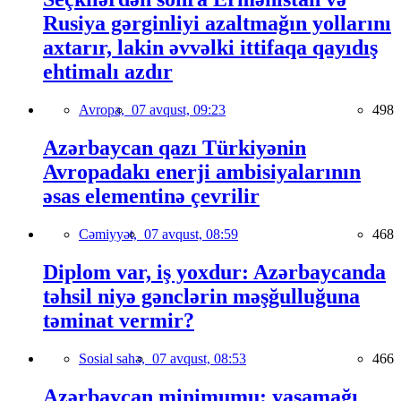
Rusiya gərginliyi azaltmağın yollarını
axtarır, lakin əvvəlki ittifaqa qayıdış
ehtimalı azdır
Avropa,
07 avqust, 09:23
498
Azərbaycan qazı Türkiyənin
Avropadakı enerji ambisiyalarının
əsas elementinə çevrilir
Cəmiyyət,
07 avqust, 08:59
468
Diplom var, iş yoxdur: Azərbaycanda
təhsil niyə gənclərin məşğulluğuna
təminat vermir?
Sosial sahə,
07 avqust, 08:53
466
Azərbaycan minimumu: yaşamağı