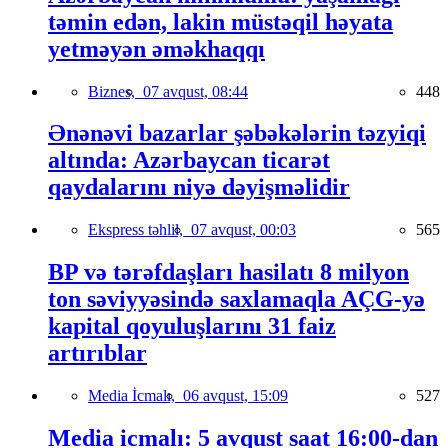
təmin edən, lakin müstəqil həyata
yetməyən əməkhaqqı
Biznes,
07 avqust, 08:44
448
Ənənəvi bazarlar şəbəkələrin təzyiqi
altında: Azərbaycan ticarət
qaydalarını niyə dəyişməlidir
Ekspress təhlil,
07 avqust, 00:03
565
BP və tərəfdaşları hasilatı 8 milyon
ton səviyyəsində saxlamaqla AÇG-yə
kapital qoyuluşlarını 31 faiz
artırıblar
Media İcmalı,
06 avqust, 15:09
527
Media icmalı: 5 avqust saat 16:00-dan