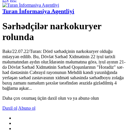
Turan İnformasiya Agentliyi
Sərhədçilər narkokuryer
rolunda
Bakı/22.07.22/Turan: Dörd sərhədçinin narkokuryer olduğu
müəyyən edilib. Bu, Dövlət Sərhəd Xidmətinin 22 iyul tarixli
məlumatından aydın olur.İdarənin məlumatına görə, iyul ayının 21-
də Dövlət Sərhəd Xidmətinin Sərhəd Qo­şunlarının "Horadiz" sər­
həd dəstəsinin Cəbrayıl rayonunun Mehdili kəndi yaxınlığında
yerləşən sərhəd zasta­vasının xidməti sahəsində sərhədboyu zolağa
baxış zamanı naməlum şəxslər tərəfindən ərazidə giz­lədilmiş 4
bağlama aşkar...
Daha çox oxumaq üçün daxil olun və ya abunə olun
Daxil ol
Abunə ol