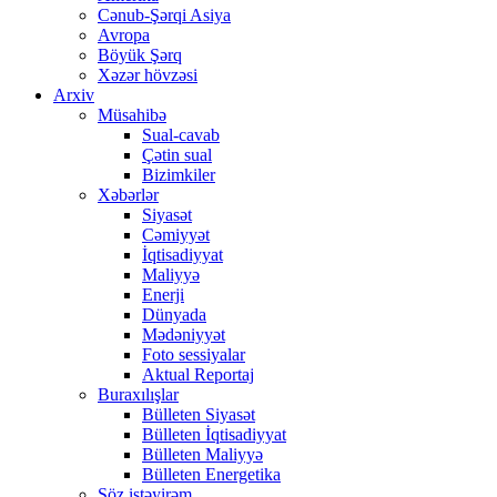
Cənub-Şərqi Asiya
Avropa
Böyük Şərq
Xəzər hövzəsi
Arxiv
Müsahibə
Sual-cavab
Çətin sual
Bizimkiler
Xəbərlər
Siyasət
Cəmiyyət
İqtisadiyyat
Maliyyə
Enerji
Dünyada
Mədəniyyət
Foto sessiyalar
Aktual Reportaj
Buraxılışlar
Bülleten Siyasət
Bülleten İqtisadiyyat
Bülleten Maliyyə
Bülleten Energetika
Söz istəyirəm