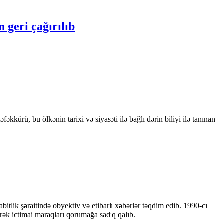
geri çağırılıb
kkürü, bu ölkənin tarixi və siyasəti ilə bağlı dərin biliyi ilə tanınan
bitlik şəraitində obyektiv və etibarlı xəbərlər təqdim edib. 1990-cı
ərək ictimai maraqları qorumağa sadiq qalıb.