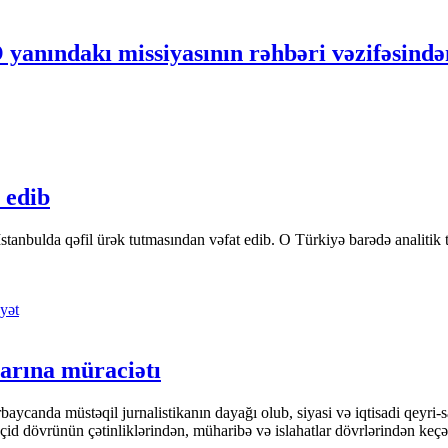
ndakı missiyasının rəhbəri vəzifəsindən 
 edib
tanbulda qəfil ürək tutmasından vəfat edib. O Türkiyə barədə analitik təfə
yət
arına müraciətı
ycanda müstəqil jurnalistikanın dayağı olub, siyasi və iqtisadi qeyri-sa
keçid dövrünün çətinliklərindən, müharibə və islahatlar dövrlərindən keç