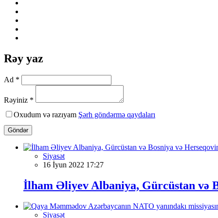
Rəy yaz
Ad *
Rəyiniz *
Oxudum və razıyam
Şərh göndərmə qaydaları
Göndər
Siyasət
16 İyun 2022 17:27
İlham Əliyev Albaniya, Gürcüstan və B
Siyasət