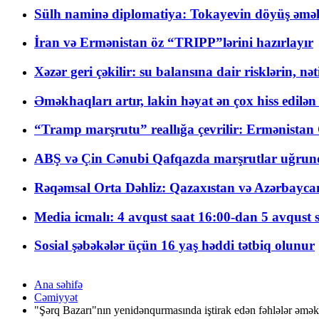
Sülh naminə diplomatiya: Tokayevin döyüş əməli
İran və Ermənistan öz “TRIPP”lərini hazırlayır
Xəzər geri çəkilir: su balansına dair risklərin, nə
Əməkhaqları artır, lakin həyat ən çox hiss edilən
“Tramp marşrutu” reallığa çevrilir: Ermənistan C
ABŞ və Çin Cənubi Qafqazda marşrutlar uğrund
Rəqəmsal Orta Dəhliz: Qazaxıstan və Azərbaycan Xə
Media icmalı: 4 avqust saat 16:00-dan 5 avqust 
Sosial şəbəkələr üçün 16 yaş həddi tətbiq olunur
Ana səhifə
Cəmiyyət
"Şərq Bazarı"nın yenidənqurmasında iştirak edən fəhlələr əmək