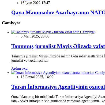
16 İyun 2022 17:47
Qaya Məmmədov Azərbaycanın NATO yanı
Cəmiyyət
Cəmiyyət
6 Mart 2025, 20:06
Tanınmış jurnalist Mayis Əlizadə vəfat
Tanınmış jurnalist Mayis Əlizadə martın 6-da səhər saatlarında İs
jurnalist və tərcüməçi idi.
Ardını oxu
Cəmiy
13 Fevral 2025, 14:02
Turan İnformasiya Agentliyinin oxucul
Otuz ildən artıq bir müddətdə Turan İnformasiya Agentliyi Azərba
ildə - Sovet İttifaqının son günlərində yaradılan agentliyimiz, 