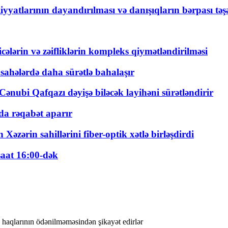
yyatlarının dayandırılması və danışıqların bərpası tə
ticələrin və zəifliklərin kompleks qiymətləndirilməsi
 sahələrdə daha sürətlə bahalaşır
ənubi Qafqazı dəyişə biləcək layihəni sürətləndirir
a rəqabət aparır
zərin sahillərini fiber-optik xətlə birləşdirdi
saat 16:00-dək
 haqlarının ödənilməməsindən şikayət edirlər