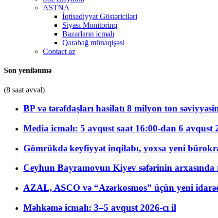
ASTNA
İqtisadiyyat Göstəriciləri
Siyası Monitorinq
Bazarların icmalı
Qarabağ münaqişəsi
Contact az
Son yenilənmə
(8 saat əvvəl)
BP və tərəfdaşları hasilatı 8 milyon ton səviyyəs
Media icmalı: 5 avqust saat 16:00-dan 6 avqust 2
Gömrükdə keyfiyyət inqilabı, yoxsa yeni bürokr
Ceyhun Bayramovun Kiyev səfərinin arxasında 
AZAL, ASCO və “Azərkosmos” üçün yeni idarəetm
Məhkəmə icmalı: 3–5 avqust 2026-cı il