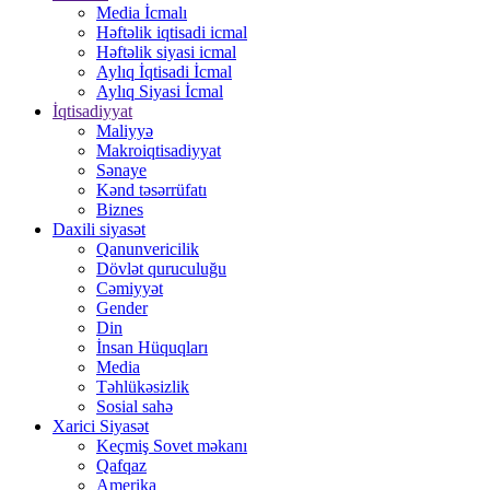
Media İcmalı
Həftəlik iqtisadi icmal
Həftəlik siyasi icmal
Aylıq İqtisadi İcmal
Aylıq Siyasi İcmal
İqtisadiyyat
Maliyyə
Makroiqtisadiyyat
Sənaye
Kənd təsərrüfatı
Biznes
Daxili siyasət
Qanunvericilik
Dövlət quruculuğu
Cəmiyyət
Gender
Din
İnsan Hüquqları
Media
Təhlükəsizlik
Sosial sahə
Xarici Siyasət
Keçmiş Sovet məkanı
Qafqaz
Amerika