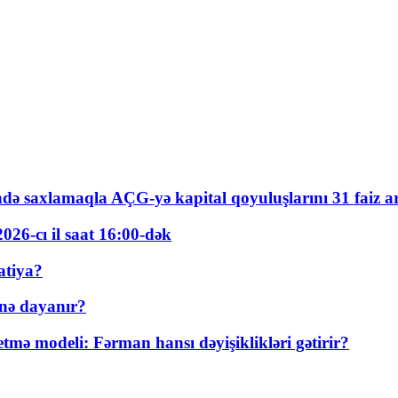
ində saxlamaqla AÇG-yə kapital qoyuluşlarını 31 faiz ar
026-cı il saat 16:00-dək
atiya?
nə dayanır?
ə modeli: Fərman hansı dəyişiklikləri gətirir?