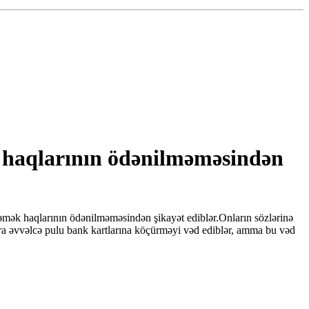
k haqlarının ödənilməməsindən
r əmək haqlarının ödənilməməsindən şikayət ediblər.Onların sözlərinə
ara əvvəlcə pulu bank kartlarına köçürməyi vəd ediblər, amma bu vəd