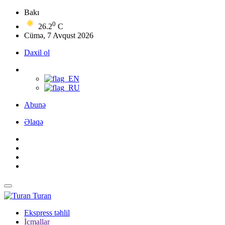
Bakı
0
26.2
C
Cümə, 7 Avqust 2026
Daxil ol
Abunə
Əlaqə
Turan
Ekspress təhlil
İcmallar