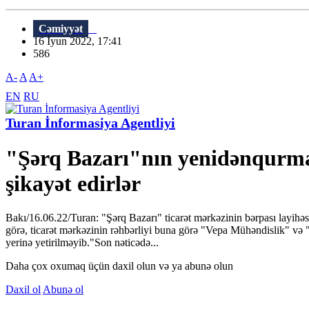
Cəmiyyət
16 İyun 2022, 17:41
586
A-
A
A+
EN
RU
Turan İnformasiya Agentliyi
"Şərq Bazarı"nın yenidənqurmas
şikayət edirlər
Bakı/16.06.22/Turan: "Şərq Bazarı" ticarət mərkəzinin bərpası layihəsi
görə, ticarət mərkəzinin rəhbərliyi buna görə "Vepa Mühəndislik" və 
yerinə yetirilməyib."Son nəticədə...
Daha çox oxumaq üçün daxil olun və ya abunə olun
Daxil ol
Abunə ol