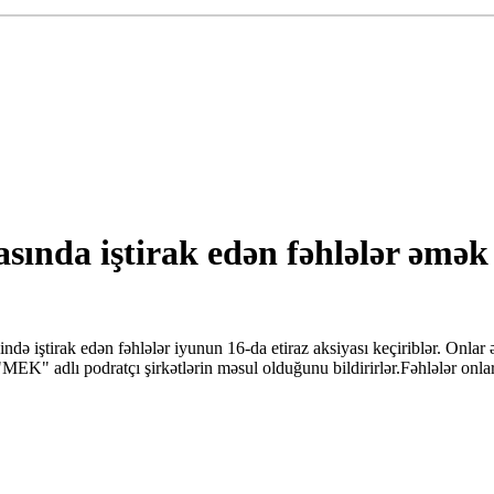
ında iştirak edən fəhlələr əmə
ndə iştirak edən fəhlələr iyunun 16-da etiraz aksiyası keçiriblər. Onla
"MEK" adlı podratçı şirkətlərin məsul olduğunu bildirirlər.Fəhlələr onl