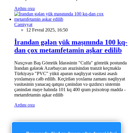
Ardını oxu
Cəmiyyət
12 Fevral 2025, 16:50
İrandan gələn yük maşınında 100 kq-
dan çox metamfetamin aşkar edilib
Naxçıvan Baş Gömrük İdarəsinin "Culfa" gömrük postunda
İrandan gələrək Azərbaycan ərazisindən tranzit keçməklə
Türkiyəyə "PVC" yükü aparan nəqliyyat vasitəsi əsaslı
yoxlamaya cəlb edilib. Keçirilən yoxlama zamanı nəqliyyat
vasitəsinin yanacaq qatqısı çənindən və qızdırıcı sistemin
çənindən maye halında 101 kq 400 qram psixotrop maddə -
metamfetamin aşkar edilib
Ardını oxu