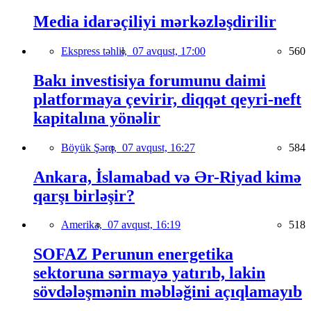
Media idarəçiliyi mərkəzləşdirilir
Ekspress təhlil,
07 avqust, 17:00
560
Bakı investisiya forumunu daimi
platformaya çevirir, diqqət qeyri-neft
kapitalına yönəlir
Böyük Şərq,
07 avqust, 16:27
584
Ankara, İslamabad və Ər-Riyad kimə
qarşı birləşir?
Amerika,
07 avqust, 16:19
518
SOFAZ Perunun energetika
sektoruna sərmayə yatırıb, lakin
sövdələşmənin məbləğini açıqlamayıb