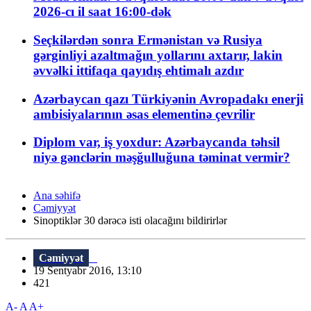
2026-cı il saat 16:00-dək
Seçkilərdən sonra Ermənistan və Rusiya
gərginliyi azaltmağın yollarını axtarır, lakin
əvvəlki ittifaqa qayıdış ehtimalı azdır
Azərbaycan qazı Türkiyənin Avropadakı enerji
ambisiyalarının əsas elementinə çevrilir
Diplom var, iş yoxdur: Azərbaycanda təhsil
niyə gənclərin məşğulluğuna təminat vermir?
Ana səhifə
Cəmiyyət
Sinoptiklər 30 dərəcə isti olacağını bildirirlər
Cəmiyyət
19 Sentyabr 2016, 13:10
421
A-
A
A+