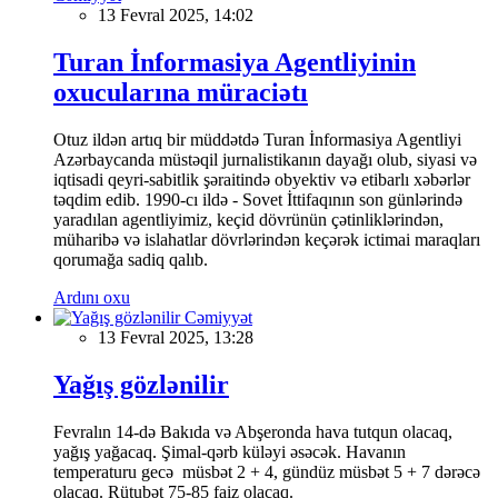
13 Fevral 2025, 14:02
Turan İnformasiya Agentliyinin
oxucularına müraciətı
Otuz ildən artıq bir müddətdə Turan İnformasiya Agentliyi
Azərbaycanda müstəqil jurnalistikanın dayağı olub, siyasi və
iqtisadi qeyri-sabitlik şəraitində obyektiv və etibarlı xəbərlər
təqdim edib. 1990-cı ildə - Sovet İttifaqının son günlərində
yaradılan agentliyimiz, keçid dövrünün çətinliklərindən,
müharibə və islahatlar dövrlərindən keçərək ictimai maraqları
qorumağa sadiq qalıb.
Ardını oxu
Cəmiyyət
13 Fevral 2025, 13:28
Yağış gözlənilir
Fevralın 14-də Bakıda və Abşeronda hava tutqun olacaq,
yağış yağacaq. Şimal-qərb küləyi əsəcək. Havanın
temperaturu gecə müsbət 2 + 4, gündüz müsbət 5 + 7 dərəcə
olacaq. Rütubət 75-85 faiz olacaq.