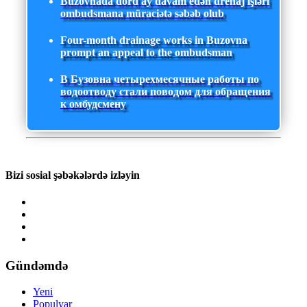
Buzovnada dörd ay davam edən drenaj işləri
ombudsmana müraciətə səbəb olub
Four-month drainage works in Buzovna
prompt an appeal to the ombudsman
В Бузовна четырехмесячные работы по
водоотводу стали поводом для обращения
к омбудсмену
Bizi sosial şəbəkələrdə izləyin
Gündəmdə
Yeni
Populyar