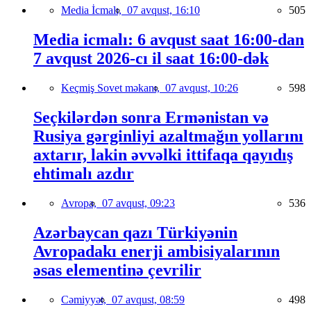
Media İcmalı,
07 avqust, 16:10
505
Media icmalı: 6 avqust saat 16:00-dan
7 avqust 2026-cı il saat 16:00-dək
Keçmiş Sovet məkanı,
07 avqust, 10:26
598
Seçkilərdən sonra Ermənistan və
Rusiya gərginliyi azaltmağın yollarını
axtarır, lakin əvvəlki ittifaqa qayıdış
ehtimalı azdır
Avropa,
07 avqust, 09:23
536
Azərbaycan qazı Türkiyənin
Avropadakı enerji ambisiyalarının
əsas elementinə çevrilir
Cəmiyyət,
07 avqust, 08:59
498