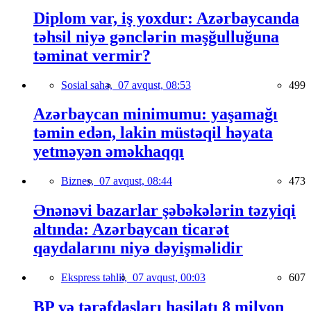
Diplom var, iş yoxdur: Azərbaycanda
təhsil niyə gənclərin məşğulluğuna
təminat vermir?
Sosial sahə,
07 avqust, 08:53
499
Azərbaycan minimumu: yaşamağı
təmin edən, lakin müstəqil həyata
yetməyən əməkhaqqı
Biznes,
07 avqust, 08:44
473
Ənənəvi bazarlar şəbəkələrin təzyiqi
altında: Azərbaycan ticarət
qaydalarını niyə dəyişməlidir
Ekspress təhlil,
07 avqust, 00:03
607
BP və tərəfdaşları hasilatı 8 milyon