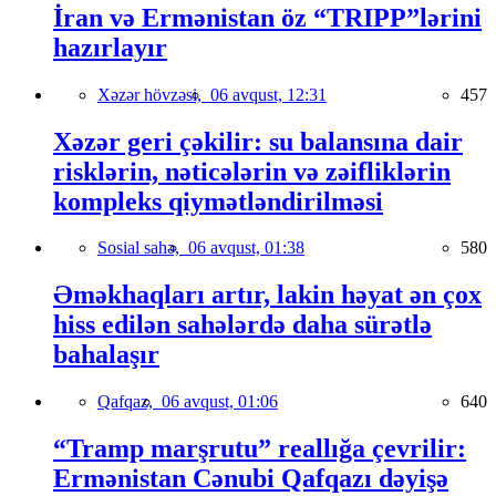
İran və Ermənistan öz “TRIPP”lərini
hazırlayır
Xəzər hövzəsi,
06 avqust, 12:31
457
Xəzər geri çəkilir: su balansına dair
risklərin, nəticələrin və zəifliklərin
kompleks qiymətləndirilməsi
Sosial sahə,
06 avqust, 01:38
580
Əməkhaqları artır, lakin həyat ən çox
hiss edilən sahələrdə daha sürətlə
bahalaşır
Qafqaz,
06 avqust, 01:06
640
“Tramp marşrutu” reallığa çevrilir:
Ermənistan Cənubi Qafqazı dəyişə