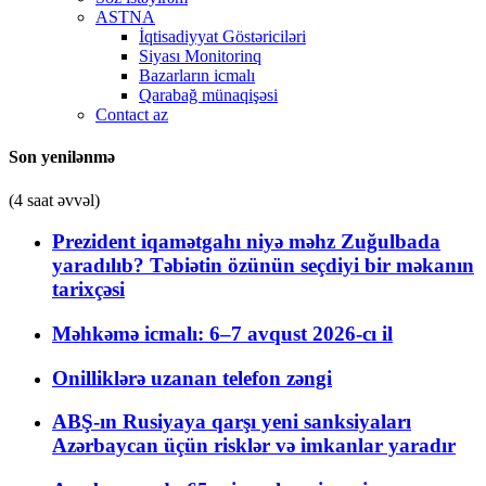
ASTNA
İqtisadiyyat Göstəriciləri
Siyası Monitorinq
Bazarların icmalı
Qarabağ münaqişəsi
Contact az
Son yenilənmə
(4 saat əvvəl)
Prezident iqamətgahı niyə məhz Zuğulbada
yaradılıb? Təbiətin özünün seçdiyi bir məkanın
tarixçəsi
Məhkəmə icmalı: 6–7 avqust 2026-cı il
Onilliklərə uzanan telefon zəngi
ABŞ-ın Rusiyaya qarşı yeni sanksiyaları
Azərbaycan üçün risklər və imkanlar yaradır