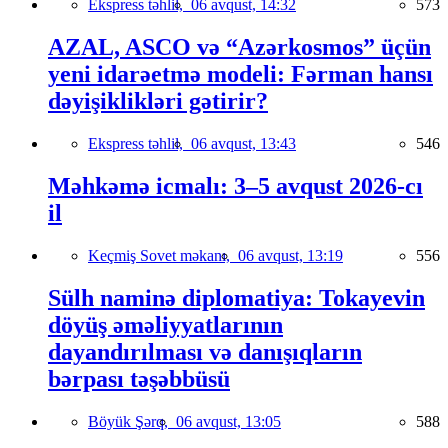
Ekspress təhlil,
06 avqust, 14:32
573
AZAL, ASCO və “Azərkosmos” üçün
yeni idarəetmə modeli: Fərman hansı
dəyişiklikləri gətirir?
Ekspress təhlil,
06 avqust, 13:43
546
Məhkəmə icmalı: 3–5 avqust 2026-cı
il
Keçmiş Sovet məkanı,
06 avqust, 13:19
556
Sülh naminə diplomatiya: Tokayevin
döyüş əməliyyatlarının
dayandırılması və danışıqların
bərpası təşəbbüsü
Böyük Şərq,
06 avqust, 13:05
588