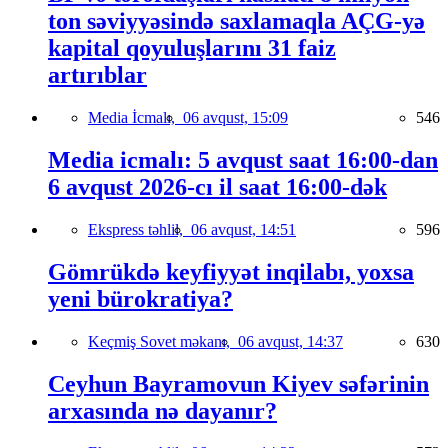
ton səviyyəsində saxlamaqla AÇG-yə
kapital qoyuluşlarını 31 faiz
artırıblar
Media İcmalı,
06 avqust, 15:09
546
Media icmalı: 5 avqust saat 16:00-dan
6 avqust 2026-cı il saat 16:00-dək
Ekspress təhlil,
06 avqust, 14:51
596
Gömrükdə keyfiyyət inqilabı, yoxsa
yeni bürokratiya?
Keçmiş Sovet məkanı,
06 avqust, 14:37
630
Ceyhun Bayramovun Kiyev səfərinin
arxasında nə dayanır?