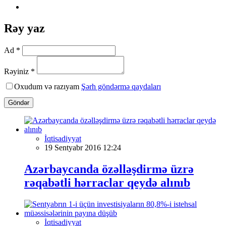
Rəy yaz
Ad *
Rəyiniz *
Oxudum və razıyam
Şərh göndərmə qaydaları
Göndər
İqtisadiyyat
19 Sentyabr 2016 12:24
Azərbaycanda özəlləşdirmə üzrə
rəqabətli hərraclar qeydə alınıb
İqtisadiyyat