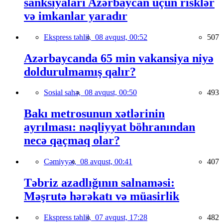
sanksiyaları Azərbaycan üçün risklər
və imkanlar yaradır
Ekspress təhlil,
08 avqust, 00:52
507
Azərbaycanda 65 min vakansiya niyə
doldurulmamış qalır?
Sosial sahə,
08 avqust, 00:50
493
Bakı metrosunun xətlərinin
ayrılması: nəqliyyat böhranından
necə qaçmaq olar?
Cəmiyyət,
08 avqust, 00:41
407
Təbriz azadlığının salnaməsi:
Məşrutə hərəkatı və müasirlik
Ekspress təhlil,
07 avqust, 17:28
482