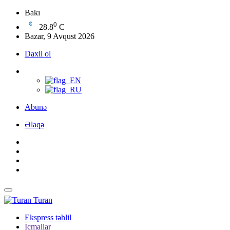
Bakı
0
28.8
C
Bazar, 9 Avqust 2026
Daxil ol
Abunə
Əlaqə
Turan
Ekspress təhlil
İcmallar