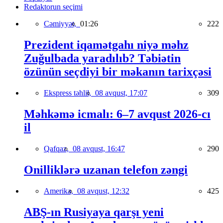
Redaktorun seçimi
Cəmiyyət,
01:26
222
Prezident iqamətgahı niyə məhz
Zuğulbada yaradılıb? Təbiətin
özünün seçdiyi bir məkanın tarixçəsi
Ekspress təhlil,
08 avqust, 17:07
309
Məhkəmə icmalı: 6–7 avqust 2026-cı
il
Qafqaz,
08 avqust, 16:47
290
Onilliklərə uzanan telefon zəngi
Amerika,
08 avqust, 12:32
425
ABŞ-ın Rusiyaya qarşı yeni