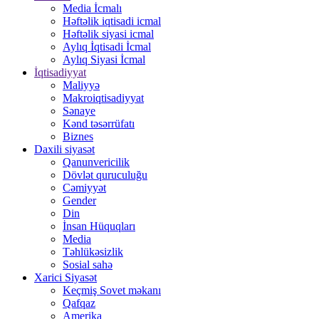
Media İcmalı
Həftəlik iqtisadi icmal
Həftəlik siyasi icmal
Aylıq İqtisadi İcmal
Aylıq Siyasi İcmal
İqtisadiyyat
Maliyyə
Makroiqtisadiyyat
Sənaye
Kənd təsərrüfatı
Biznes
Daxili siyasət
Qanunvericilik
Dövlət quruculuğu
Cəmiyyət
Gender
Din
İnsan Hüquqları
Media
Təhlükəsizlik
Sosial sahə
Xarici Siyasət
Keçmiş Sovet məkanı
Qafqaz
Amerika