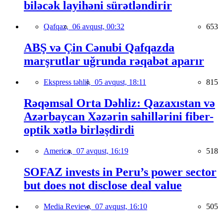
biləcək layihəni sürətləndirir
Qafqaz,
06 avqust, 00:32
653
ABŞ və Çin Cənubi Qafqazda
marşrutlar uğrunda rəqabət aparır
Ekspress təhlil,
05 avqust, 18:11
815
Rəqəmsal Orta Dəhliz: Qazaxıstan və
Azərbaycan Xəzərin sahillərini fiber-
optik xətlə birləşdirdi
America,
07 avqust, 16:19
518
SOFAZ invests in Peru’s power sector
but does not disclose deal value
Media Review,
07 avqust, 16:10
505