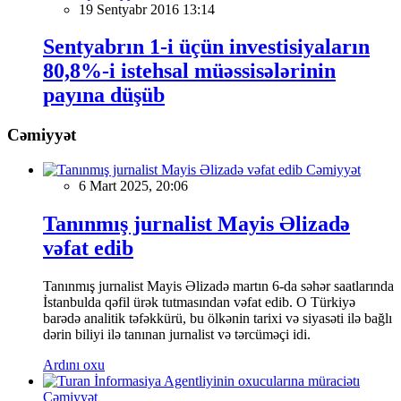
19 Sentyabr 2016 13:14
Sentyabrın 1-i üçün investisiyaların
80,8%-i istehsal müəssisələrinin
payına düşüb
Cəmiyyət
Cəmiyyət
6 Mart 2025, 20:06
Tanınmış jurnalist Mayis Əlizadə
vəfat edib
Tanınmış jurnalist Mayis Əlizadə martın 6-da səhər saatlarında
İstanbulda qəfil ürək tutmasından vəfat edib. O Türkiyə
barədə analitik təfəkkürü, bu ölkənin tarixi və siyasəti ilə bağlı
dərin biliyi ilə tanınan jurnalist və tərcüməçi idi.
Ardını oxu
Cəmiyyət