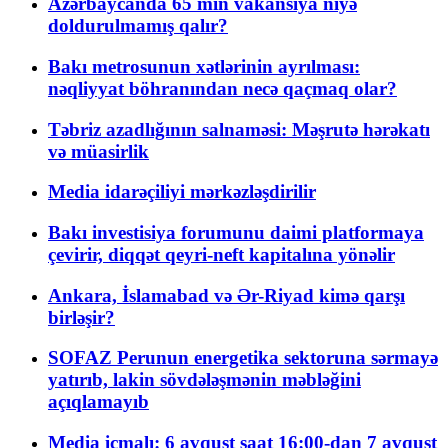
Azərbaycanda 65 min vakansiya niyə
doldurulmamış qalır?
Bakı metrosunun xətlərinin ayrılması:
nəqliyyat böhranından necə qaçmaq olar?
Təbriz azadlığının salnaməsi: Məşrutə hərəkatı
və müasirlik
Media idarəçiliyi mərkəzləşdirilir
Bakı investisiya forumunu daimi platformaya
çevirir, diqqət qeyri-neft kapitalına yönəlir
Ankara, İslamabad və Ər-Riyad kimə qarşı
birləşir?
SOFAZ Perunun energetika sektoruna sərmayə
yatırıb, lakin sövdələşmənin məbləğini
açıqlamayıb
Media icmalı: 6 avqust saat 16:00-dan 7 avqust