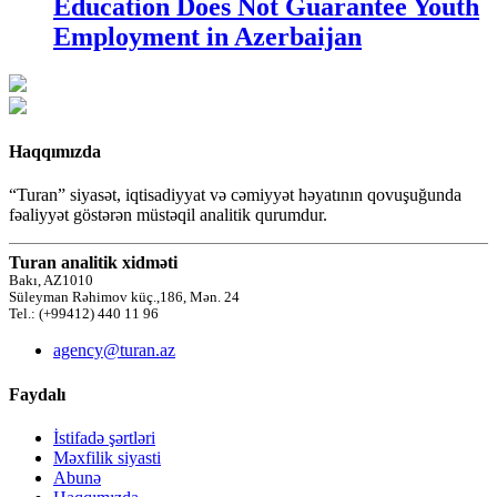
Education Does Not Guarantee Youth
Employment in Azerbaijan
Haqqımızda
“Turan” siyasət, iqtisadiyyat və cəmiyyət həyatının qovuşuğunda
fəaliyyət göstərən müstəqil analitik qurumdur.
Turan analitik xidməti
Bakı, AZ1010
Süleyman Rəhimov küç.,186, Mən. 24
Tel.: (+99412) 440 11 96
agency@turan.az
Faydalı
İstifadə şərtləri
Məxfilik siyasti
Abunə