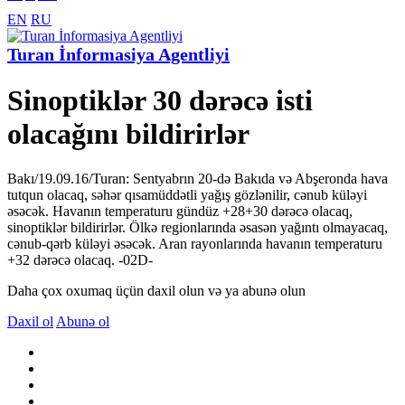
EN
RU
Turan İnformasiya Agentliyi
Sinoptiklər 30 dərəcə isti
olacağını bildirirlər
Bakı/19.09.16/Turan: Sentyabrın 20-də Bakıda və Abşeronda hava
tutqun olacaq, səhər qısamüddətli yağış gözlənilir, cənub küləyi
əsəcək. Havanın temperaturu gündüz +28+30 dərəcə olacaq,
sinoptiklər bildirirlər. Ölkə regionlarında əsasən yağıntı olmayacaq,
cənub-qərb küləyi əsəcək. Aran rayonlarında havanın temperaturu
+32 dərəcə olacaq. -02D-
Daha çox oxumaq üçün daxil olun və ya abunə olun
Daxil ol
Abunə ol