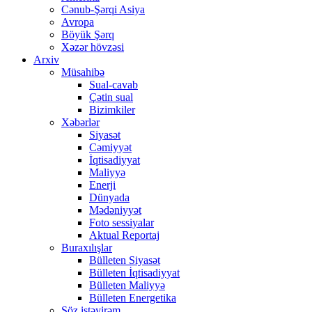
Cənub-Şərqi Asiya
Avropa
Böyük Şərq
Xəzər hövzəsi
Arxiv
Müsahibə
Sual-cavab
Çətin sual
Bizimkiler
Xəbərlər
Siyasət
Cəmiyyət
İqtisadiyyat
Maliyyə
Enerji
Dünyada
Mədəniyyət
Foto sessiyalar
Aktual Reportaj
Buraxılışlar
Bülleten Siyasət
Bülleten İqtisadiyyat
Bülleten Maliyyə
Bülleten Energetika
Söz istəyirəm