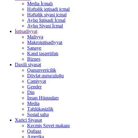
Media İcmalı
Həftəlik iqtisadi icmal
Həftəlik siyasi icmal
Aylıq İqtisadi İcmal
Aylıq Siyasi İcmal
İqtisadiyyat
Maliyyə
Makroiqtisadiyyat
Sənaye
Kənd təsərrüfatı
Biznes
Daxili siyasət
Qanunvericilik
Dövlət quruculuğu
Cəmiyyət
Gender
Din
İnsan Hüquqları
Media
Təhlükəsizlik
Sosial sahə
Xarici Siyasət
Keçmiş Sovet məkanı
Qafqaz
Amerika