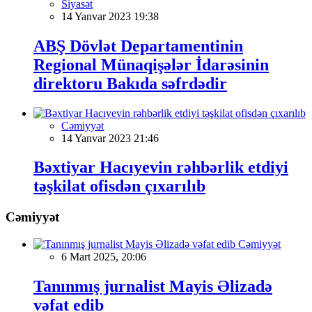
Siyasət
14 Yanvar 2023 19:38
ABŞ Dövlət Departamentinin
Regional Münaqişələr İdarəsinin
direktoru Bakıda səfrdədir
Cəmiyyət
14 Yanvar 2023 21:46
Bəxtiyar Hacıyevin rəhbərlik etdiyi
təşkilat ofisdən çıxarılıb
Cəmiyyət
Cəmiyyət
6 Mart 2025, 20:06
Tanınmış jurnalist Mayis Əlizadə
vəfat edib