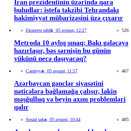
İran prezidentinin üzərində qara
buludlar: istefa təkzibi Tehrandakı
hakimiyyət mübarizəsini üzə çıxarır
Ekspress təhlil,
05 avqust, 12:27
526
Metroda 10 aylıq sınaq: Bakı gələcəyə
hazırlaşır, bəs sərnişin bu günün
yükünü necə daşıyacaq?
Cəmiyyət,
05 avqust, 11:57
467
Azərbaycan gənclər siyasətini
nəticələrə bağlamağa çalışır, lakin
məşğulluq və beyin axını problemləri
qalır
Sosial sahə,
05 avqust, 10:44
485