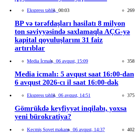
Ekspress təhlil,
00:03
269
BP və tərəfdaşları hasilatı 8 milyon
ton səviyyəsində saxlamaqla AÇG-yə
kapital qoyuluşlarını 31 faiz
artırıblar
Media İcmalı,
06 avqust, 15:09
358
Media icmalı: 5 avqust saat 16:00-dan
6 avqust 2026-cı il saat 16:00-dək
Ekspress təhlil,
06 avqust, 14:51
375
Gömrükdə keyfiyyət inqilabı, yoxsa
yeni bürokratiya?
Keçmiş Sovet məkanı,
06 avqust, 14:37
402