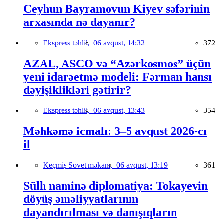
Ceyhun Bayramovun Kiyev səfərinin
arxasında nə dayanır?
Ekspress təhlil,
06 avqust, 14:32
372
AZAL, ASCO və “Azərkosmos” üçün
yeni idarəetmə modeli: Fərman hansı
dəyişiklikləri gətirir?
Ekspress təhlil,
06 avqust, 13:43
354
Məhkəmə icmalı: 3–5 avqust 2026-cı
il
Keçmiş Sovet məkanı,
06 avqust, 13:19
361
Sülh naminə diplomatiya: Tokayevin
döyüş əməliyyatlarının
dayandırılması və danışıqların