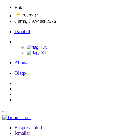
Bakı
0
28.2
C
Cümə, 7 Avqust 2026
Daxil ol
Abunə
Əlaqə
Turan
Ekspress təhlil
İcmallar