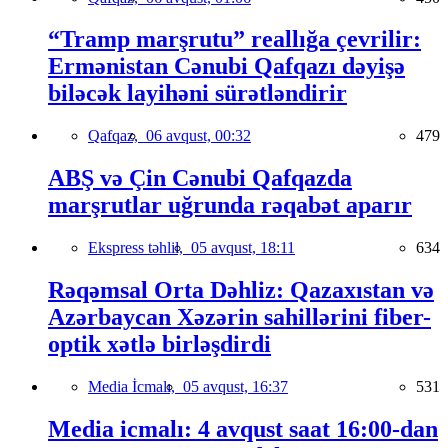
“Tramp marşrutu” reallığa çevrilir:
Ermənistan Cənubi Qafqazı dəyişə
biləcək layihəni sürətləndirir
Qafqaz,
06 avqust, 00:32
479
ABŞ və Çin Cənubi Qafqazda
marşrutlar uğrunda rəqabət aparır
Ekspress təhlil,
05 avqust, 18:11
634
Rəqəmsal Orta Dəhliz: Qazaxıstan və
Azərbaycan Xəzərin sahillərini fiber-
optik xətlə birləşdirdi
Media İcmalı,
05 avqust, 16:37
531
Media icmalı: 4 avqust saat 16:00-dan