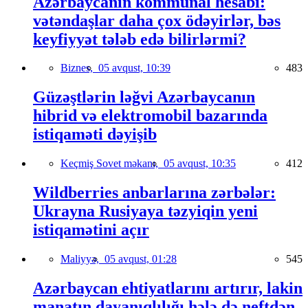
Azərbaycanın kommunal hesabı:
vətəndaşlar daha çox ödəyirlər, bəs
keyfiyyət tələb edə bilirlərmi?
Biznes,
05 avqust, 10:39
483
Güzəştlərin ləğvi Azərbaycanın
hibrid və elektromobil bazarında
istiqaməti dəyişib
Keçmiş Sovet məkanı,
05 avqust, 10:35
412
Wildberries anbarlarına zərbələr:
Ukrayna Rusiyaya təzyiqin yeni
istiqamətini açır
Maliyyə,
05 avqust, 01:28
545
Azərbaycan ehtiyatlarını artırır, lakin
manatın dayanıqlılığı hələ də neftdən