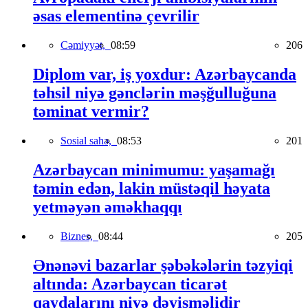
əsas elementinə çevrilir
Cəmiyyət,
08:59
206
Diplom var, iş yoxdur: Azərbaycanda
təhsil niyə gənclərin məşğulluğuna
təminat vermir?
Sosial sahə,
08:53
201
Azərbaycan minimumu: yaşamağı
təmin edən, lakin müstəqil həyata
yetməyən əməkhaqqı
Biznes,
08:44
205
Ənənəvi bazarlar şəbəkələrin təzyiqi
altında: Azərbaycan ticarət
qaydalarını niyə dəyişməlidir