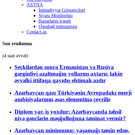
ASTNA
İqtisadiyyat Göstəriciləri
Siyası Monitorinq
Bazarların icmalı
Qarabağ münaqişəsi
Contact az
Son yenilənmə
(4 saat əvvəl)
Seçkilərdən sonra Ermənistan və Rusiya
gərginliyi azaltmağın yollarını axtarır, lakin
əvvəlki ittifaqa qayıdış ehtimalı azdır
Azərbaycan qazı Türkiyənin Avropadakı enerji
ambisiyalarının əsas elementinə çevrilir
Diplom var, iş yoxdur: Azərbaycanda təhsil
niyə gənclərin məşğulluğuna təminat vermir?
Azərbaycan minimumu: yaşamağı təmin edən,