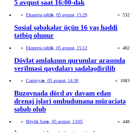
5 avqust saat 16:00-dək
Ekspress təhlil,
05 avqust, 15:29
532
Sosial şəbəkələr üçün 16 yaş həddi
tətbiq olunur
Ekspress təhlil,
05 avqust, 15:12
482
Dövlət əmlakının qurumlar arasında
verilməsi qaydaları sadələşdirilib
Cəmiyyət,
05 avqust, 14:30
1083
Buzovnada dörd ay davam edən
drenaj işləri ombudsmana müraciətə
səbəb olub
Böyük Şərq,
05 avqust, 13:05
448