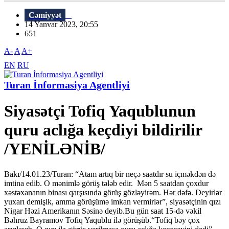
Cəmiyyət
14 Yanvar 2023, 20:55
651
A-
A
A+
EN
RU
Turan İnformasiya Agentliyi
Siyasətçi Tofiq Yaqublunun
quru aclığa keçdiyi bildirilir
/YENİLƏNİB/
Bakı/14.01.23/Turan: “Atam artıq bir neçə saatdır su içməkdən də
imtina edib. O mənimlə görüş tələb edir. Mən 5 saatdan çoxdur
xəstəxananın binası qarşısında görüş gözləyirəm. Hər dəfə. Deyirlər
yuxarı demişik, amma görüşümə imkan vermirlər”, siyasətçinin qızı
Nigar Həzi Amerikanın Səsinə deyib.Bu gün saat 15-də vəkil
Bəhruz Bayramov Tofiq Yaqublu ilə görüşüb.“Tofiq bəy çox