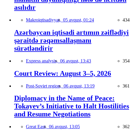
asılıdır
Makroiqtisadiyyat,
05 avqust, 01:24
434
Azərbaycan iqtisadi artımın zəiflədiyi
şəraitdə rəqəmsallaşmanı
sürətləndirir
Express analysis,
06 avqust, 13:43
354
Court Review: August 3–5, 2026
Post-Soviet region,
06 avqust, 13:19
361
Diplomacy in the Name of Peace:
Tokayev’s Initiative to Halt Hostilities
and Resume Negotiations
Great East,
06 avqust, 13:05
362