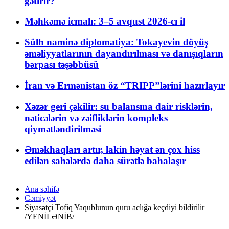
gətirir?
Məhkəmə icmalı: 3–5 avqust 2026-cı il
Sülh naminə diplomatiya: Tokayevin döyüş
əməliyyatlarının dayandırılması və danışıqların
bərpası təşəbbüsü
İran və Ermənistan öz “TRIPP”lərini hazırlayır
Xəzər geri çəkilir: su balansına dair risklərin,
nəticələrin və zəifliklərin kompleks
qiymətləndirilməsi
Əməkhaqları artır, lakin həyat ən çox hiss
edilən sahələrdə daha sürətlə bahalaşır
Ana səhifə
Cəmiyyət
Siyasətçi Tofiq Yaqublunun quru aclığa keçdiyi bildirilir
/YENİLƏNİB/