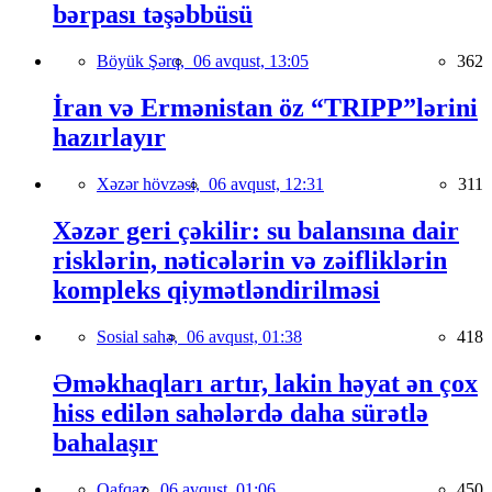
bərpası təşəbbüsü
Böyük Şərq,
06 avqust, 13:05
362
İran və Ermənistan öz “TRIPP”lərini
hazırlayır
Xəzər hövzəsi,
06 avqust, 12:31
311
Xəzər geri çəkilir: su balansına dair
risklərin, nəticələrin və zəifliklərin
kompleks qiymətləndirilməsi
Sosial sahə,
06 avqust, 01:38
418
Əməkhaqları artır, lakin həyat ən çox
hiss edilən sahələrdə daha sürətlə
bahalaşır
Qafqaz,
06 avqust, 01:06
450