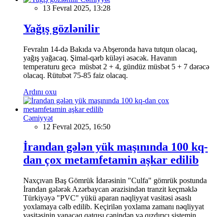
13 Fevral 2025, 13:28
Yağış gözlənilir
Fevralın 14-də Bakıda və Abşeronda hava tutqun olacaq,
yağış yağacaq. Şimal-qərb küləyi əsəcək. Havanın
temperaturu gecə müsbət 2 + 4, gündüz müsbət 5 + 7 dərəcə
olacaq. Rütubət 75-85 faiz olacaq.
Ardını oxu
Cəmiyyət
12 Fevral 2025, 16:50
İrandan gələn yük maşınında 100 kq-
dan çox metamfetamin aşkar edilib
Naxçıvan Baş Gömrük İdarəsinin "Culfa" gömrük postunda
İrandan gələrək Azərbaycan ərazisindən tranzit keçməklə
Türkiyəyə "PVC" yükü aparan nəqliyyat vasitəsi əsaslı
yoxlamaya cəlb edilib. Keçirilən yoxlama zamanı nəqliyyat
vasitəsinin yanacaq qatqısı çənindən və qızdırıcı sistemin