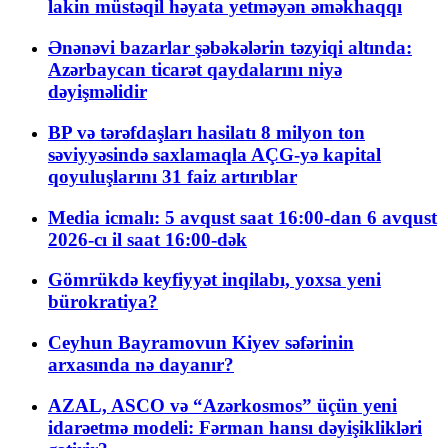
lakin müstəqil həyata yetməyən əməkhaqqı
Ənənəvi bazarlar şəbəkələrin təzyiqi altında:
Azərbaycan ticarət qaydalarını niyə
dəyişməlidir
BP və tərəfdaşları hasilatı 8 milyon ton
səviyyəsində saxlamaqla AÇG-yə kapital
qoyuluşlarını 31 faiz artırıblar
Media icmalı: 5 avqust saat 16:00-dan 6 avqust
2026-cı il saat 16:00-dək
Gömrükdə keyfiyyət inqilabı, yoxsa yeni
bürokratiya?
Ceyhun Bayramovun Kiyev səfərinin
arxasında nə dayanır?
AZAL, ASCO və “Azərkosmos” üçün yeni
idarəetmə modeli: Fərman hansı dəyişiklikləri