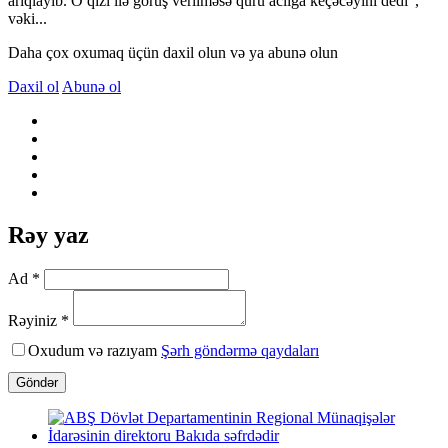
arıqlayıb. O qızı ilə görüş verilməsə quru aclığa keçəcəyini dedi”,
vəki...
Daha çox oxumaq üçün daxil olun və ya abunə olun
Daxil ol
Abunə ol
Rəy yaz
Ad *
Rəyiniz *
Oxudum və razıyam
Şərh göndərmə qaydaları
Göndər