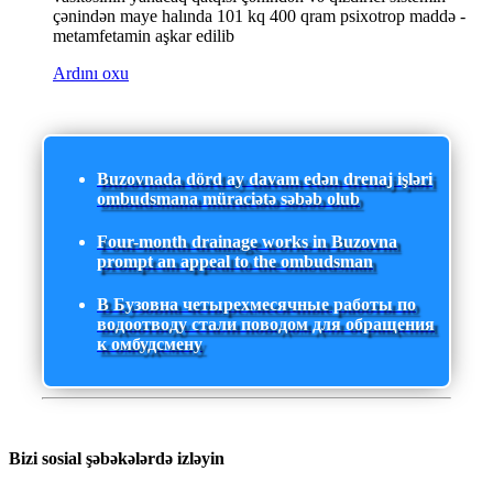
çənindən maye halında 101 kq 400 qram psixotrop maddə -
metamfetamin aşkar edilib
Ardını oxu
Buzovnada dörd ay davam edən drenaj işləri
ombudsmana müraciətə səbəb olub
Four-month drainage works in Buzovna
prompt an appeal to the ombudsman
В Бузовна четырехмесячные работы по
водоотводу стали поводом для обращения
к омбудсмену
Bizi sosial şəbəkələrdə izləyin