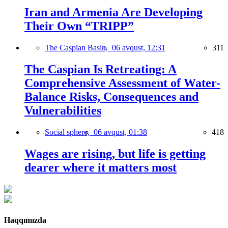
Iran and Armenia Are Developing
Their Own “TRIPP”
The Caspian Basin,
06 avqust, 12:31
311
The Caspian Is Retreating: A
Comprehensive Assessment of Water-
Balance Risks, Consequences and
Vulnerabilities
Social sphere,
06 avqust, 01:38
418
Wages are rising, but life is getting
dearer where it matters most
Haqqımızda