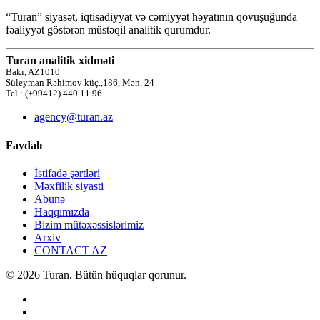
“Turan” siyasət, iqtisadiyyat və cəmiyyət həyatının qovuşuğunda
fəaliyyət göstərən müstəqil analitik qurumdur.
Turan analitik xidməti
Bakı, AZ1010
Süleyman Rəhimov küç.,186, Mən. 24
Tel.: (+99412) 440 11 96
agency@turan.az
Faydalı
İstifadə şərtləri
Məxfilik siyasti
Abunə
Haqqımızda
Bizim mütəxəssislərimiz
Arxiv
CONTACT AZ
© 2026 Turan. Bütün hüquqlar qorunur.