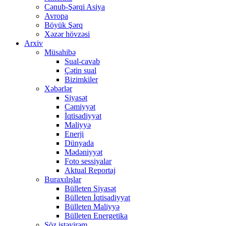
Cənub-Şərqi Asiya
Avropa
Böyük Şərq
Xəzər hövzəsi
Arxiv
Müsahibə
Sual-cavab
Çətin sual
Bizimkiler
Xəbərlər
Siyasət
Cəmiyyət
İqtisadiyyat
Maliyyə
Enerji
Dünyada
Mədəniyyət
Foto sessiyalar
Aktual Reportaj
Buraxılışlar
Bülleten Siyasət
Bülleten İqtisadiyyat
Bülleten Maliyyə
Bülleten Energetika
Söz istəyirəm