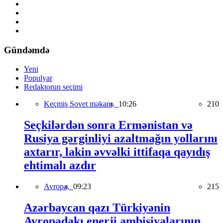
Gündəmdə
Yeni
Populyar
Redaktorun seçimi
Keçmiş Sovet məkanı,
10:26
210
Seçkilərdən sonra Ermənistan və
Rusiya gərginliyi azaltmağın yollarını
axtarır, lakin əvvəlki ittifaqa qayıdış
ehtimalı azdır
Avropa,
09:23
215
Azərbaycan qazı Türkiyənin
Avropadakı enerji ambisiyalarının