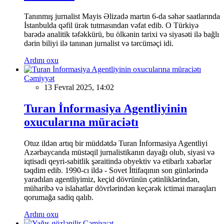
Tanınmış jurnalist Mayis Əlizadə martın 6-da səhər saatlarında
İstanbulda qəfil ürək tutmasından vəfat edib. O Türkiyə
barədə analitik təfəkkürü, bu ölkənin tarixi və siyasəti ilə bağlı
dərin biliyi ilə tanınan jurnalist və tərcüməçi idi.
Ardını oxu
Cəmiyyət
13 Fevral 2025, 14:02
Turan İnformasiya Agentliyinin
oxucularına müraciətı
Otuz ildən artıq bir müddətdə Turan İnformasiya Agentliyi
Azərbaycanda müstəqil jurnalistikanın dayağı olub, siyasi və
iqtisadi qeyri-sabitlik şəraitində obyektiv və etibarlı xəbərlər
təqdim edib. 1990-cı ildə - Sovet İttifaqının son günlərində
yaradılan agentliyimiz, keçid dövrünün çətinliklərindən,
müharibə və islahatlar dövrlərindən keçərək ictimai maraqları
qorumağa sadiq qalıb.
Ardını oxu
Cəmiyyət