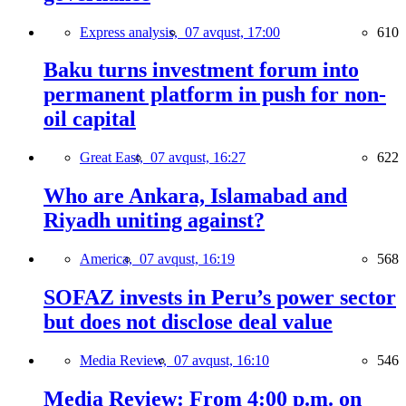
Express analysis,
07 avqust, 17:00
610
Baku turns investment forum into
permanent platform in push for non-
oil capital
Great East,
07 avqust, 16:27
622
Who are Ankara, Islamabad and
Riyadh uniting against?
America,
07 avqust, 16:19
568
SOFAZ invests in Peru’s power sector
but does not disclose deal value
Media Review,
07 avqust, 16:10
546
Media Review: From 4:00 p.m. on