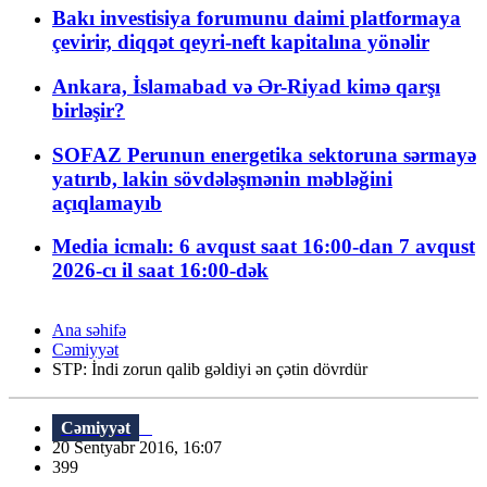
Bakı investisiya forumunu daimi platformaya
çevirir, diqqət qeyri-neft kapitalına yönəlir
Ankara, İslamabad və Ər-Riyad kimə qarşı
birləşir?
SOFAZ Perunun energetika sektoruna sərmayə
yatırıb, lakin sövdələşmənin məbləğini
açıqlamayıb
Media icmalı: 6 avqust saat 16:00-dan 7 avqust
2026-cı il saat 16:00-dək
Ana səhifə
Cəmiyyət
STP: İndi zorun qalib gəldiyi ən çətin dövrdür
Cəmiyyət
20 Sentyabr 2016, 16:07
399