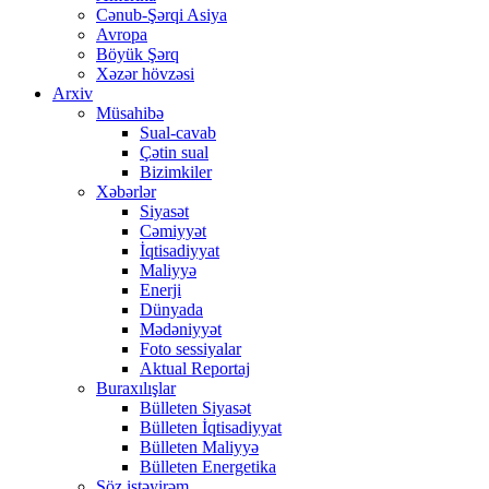
Cənub-Şərqi Asiya
Avropa
Böyük Şərq
Xəzər hövzəsi
Arxiv
Müsahibə
Sual-cavab
Çətin sual
Bizimkiler
Xəbərlər
Siyasət
Cəmiyyət
İqtisadiyyat
Maliyyə
Enerji
Dünyada
Mədəniyyət
Foto sessiyalar
Aktual Reportaj
Buraxılışlar
Bülleten Siyasət
Bülleten İqtisadiyyat
Bülleten Maliyyə
Bülleten Energetika
Söz istəyirəm