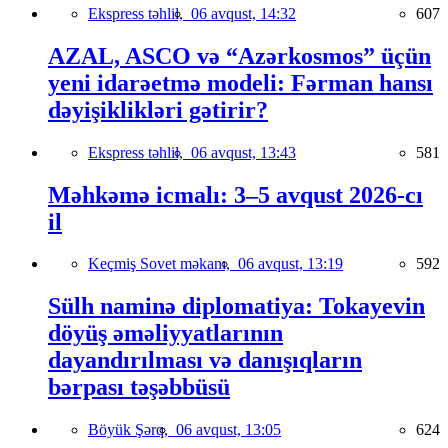
Ekspress təhlil,
06 avqust, 14:32
607
AZAL, ASCO və “Azərkosmos” üçün
yeni idarəetmə modeli: Fərman hansı
dəyişiklikləri gətirir?
Ekspress təhlil,
06 avqust, 13:43
581
Məhkəmə icmalı: 3–5 avqust 2026-cı
il
Keçmiş Sovet məkanı,
06 avqust, 13:19
592
Sülh naminə diplomatiya: Tokayevin
döyüş əməliyyatlarının
dayandırılması və danışıqların
bərpası təşəbbüsü
Böyük Şərq,
06 avqust, 13:05
624