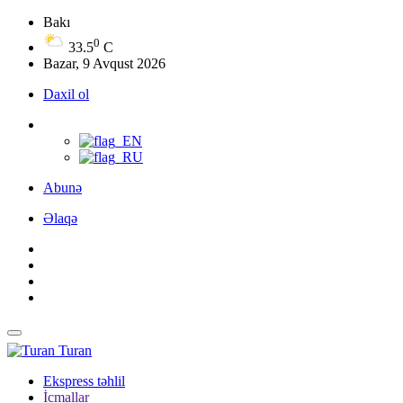
Bakı
0
33.5
C
Bazar, 9 Avqust 2026
Daxil ol
Abunə
Əlaqə
Turan
Ekspress təhlil
İcmallar