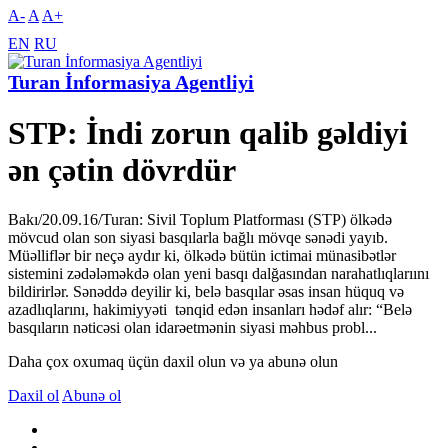
A-
A
A+
EN
RU
Turan İnformasiya Agentliyi
STP: İndi zorun qalib gəldiyi
ən çətin dövrdür
Bakı/20.09.16/Turan: Sivil Toplum Platforması (STP) ölkədə
mövcud olan son siyasi basqılarla bağlı mövqe sənədi yayıb.
Müəlliflər bir neçə aydır ki, ölkədə bütün ictimai münasibətlər
sistemini zədələməkdə olan yeni basqı dalğasından narahatlıqlarıını
bildirirlər. Sənəddə deyilir ki, belə basqılar əsas insan hüquq və
azadlıqlarını, hakimiyyəti tənqid edən insanları hədəf alır: “Belə
basqıların nəticəsi olan idarəetmənin siyasi məhbus probl...
Daha çox oxumaq üçün daxil olun və ya abunə olun
Daxil ol
Abunə ol