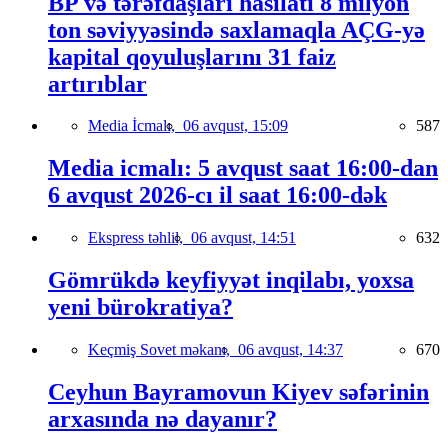
BP və tərəfdaşları hasilatı 8 milyon
ton səviyyəsində saxlamaqla AÇG-yə
kapital qoyuluşlarını 31 faiz
artırıblar
Media İcmalı,
06 avqust, 15:09
587
Media icmalı: 5 avqust saat 16:00-dan
6 avqust 2026-cı il saat 16:00-dək
Ekspress təhlil,
06 avqust, 14:51
632
Gömrükdə keyfiyyət inqilabı, yoxsa
yeni bürokratiya?
Keçmiş Sovet məkanı,
06 avqust, 14:37
670
Ceyhun Bayramovun Kiyev səfərinin
arxasında nə dayanır?