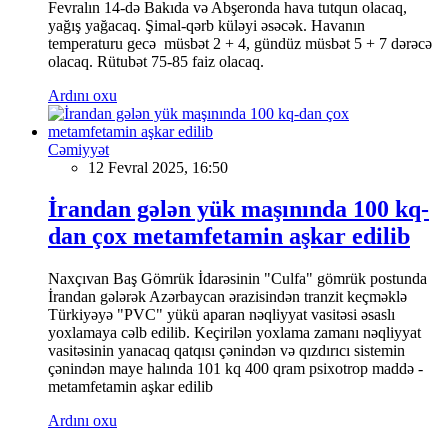
Fevralın 14-də Bakıda və Abşeronda hava tutqun olacaq,
yağış yağacaq. Şimal-qərb küləyi əsəcək. Havanın
temperaturu gecə müsbət 2 + 4, gündüz müsbət 5 + 7 dərəcə
olacaq. Rütubət 75-85 faiz olacaq.
Ardını oxu
Cəmiyyət
12 Fevral 2025, 16:50
İrandan gələn yük maşınında 100 kq-
dan çox metamfetamin aşkar edilib
Naxçıvan Baş Gömrük İdarəsinin "Culfa" gömrük postunda
İrandan gələrək Azərbaycan ərazisindən tranzit keçməklə
Türkiyəyə "PVC" yükü aparan nəqliyyat vasitəsi əsaslı
yoxlamaya cəlb edilib. Keçirilən yoxlama zamanı nəqliyyat
vasitəsinin yanacaq qatqısı çənindən və qızdırıcı sistemin
çənindən maye halında 101 kq 400 qram psixotrop maddə -
metamfetamin aşkar edilib
Ardını oxu