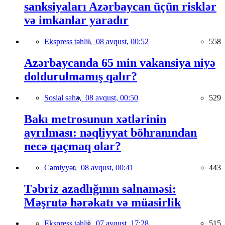
sanksiyaları Azərbaycan üçün risklər
və imkanlar yaradır
Ekspress təhlil,
08 avqust, 00:52
558
Azərbaycanda 65 min vakansiya niyə
doldurulmamış qalır?
Sosial sahə,
08 avqust, 00:50
529
Bakı metrosunun xətlərinin
ayrılması: nəqliyyat böhranından
necə qaçmaq olar?
Cəmiyyət,
08 avqust, 00:41
443
Təbriz azadlığının salnaməsi:
Məşrutə hərəkatı və müasirlik
Ekspress təhlil,
07 avqust, 17:28
515