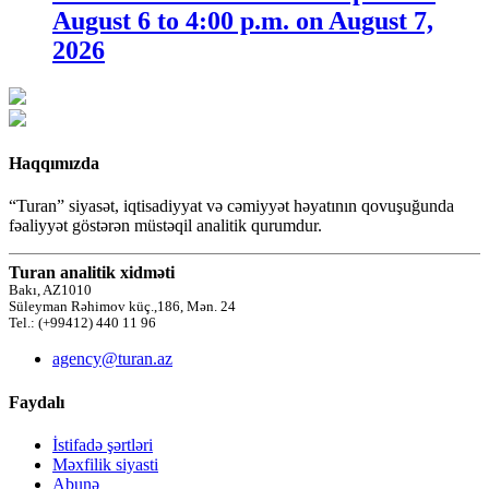
August 6 to 4:00 p.m. on August 7,
2026
Haqqımızda
“Turan” siyasət, iqtisadiyyat və cəmiyyət həyatının qovuşuğunda
fəaliyyət göstərən müstəqil analitik qurumdur.
Turan analitik xidməti
Bakı, AZ1010
Süleyman Rəhimov küç.,186, Mən. 24
Tel.: (+99412) 440 11 96
agency@turan.az
Faydalı
İstifadə şərtləri
Məxfilik siyasti
Abunə