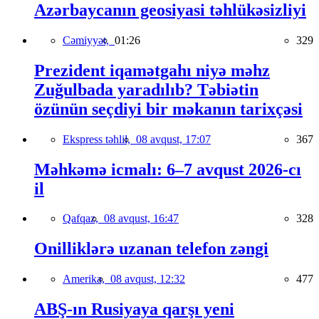
Azərbaycanın geosiyasi təhlükəsizliyi
Cəmiyyət,
01:26
329
Prezident iqamətgahı niyə məhz
Zuğulbada yaradılıb? Təbiətin
özünün seçdiyi bir məkanın tarixçəsi
Ekspress təhlil,
08 avqust, 17:07
367
Məhkəmə icmalı: 6–7 avqust 2026-cı
il
Qafqaz,
08 avqust, 16:47
328
Onilliklərə uzanan telefon zəngi
Amerika,
08 avqust, 12:32
477
ABŞ-ın Rusiyaya qarşı yeni