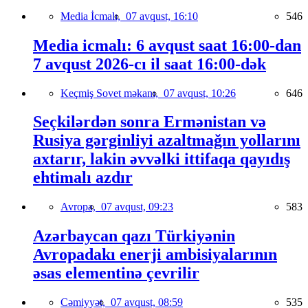
Media İcmalı,
07 avqust, 16:10
546
Media icmalı: 6 avqust saat 16:00-dan
7 avqust 2026-cı il saat 16:00-dək
Keçmiş Sovet məkanı,
07 avqust, 10:26
646
Seçkilərdən sonra Ermənistan və
Rusiya gərginliyi azaltmağın yollarını
axtarır, lakin əvvəlki ittifaqa qayıdış
ehtimalı azdır
Avropa,
07 avqust, 09:23
583
Azərbaycan qazı Türkiyənin
Avropadakı enerji ambisiyalarının
əsas elementinə çevrilir
Cəmiyyət,
07 avqust, 08:59
535