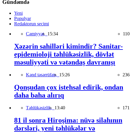
Gündəmdə
Yeni
Populyar
Redaktorun seçimi
Cəmiyyət,
15:34
110
Xəzərin sahilləri kimindir? Sanitar-
epidemioloji təhlükəsizlik, dövlət
məsuliyyəti və vətəndaş davranışı
Kənd təsərrüfatı,
15:26
236
Qonşudan çox istehsal edirik, ondan
daha baha alırıq
Təhlükəsizlik,
13:40
171
81 il sonra Hiroşima: nüvə silahının
dərsləri, yeni təhlükələr və