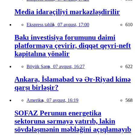
Media idarəçiliyi mərkəzləşdirilir
Ekspress təhlil,
07 avqust, 17:00
610
Bakı investisiya forumunu daimi
platformaya çevirir, diqqət qeyri-neft
kapitalına yönəlir
Böyük Şərq,
07 avqust, 16:27
622
Ankara, İslamabad və Ər-Riyad kimə
qarşı birləşir?
Amerika,
07 avqust, 16:19
568
SOFAZ Perunun energetika
sektoruna sərmayə yatırıb, lakin
sövdələşmənin məbləğini açıqlamayıb