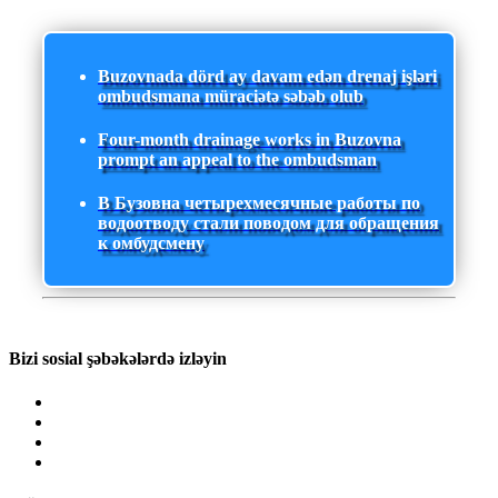
Buzovnada dörd ay davam edən drenaj işləri
ombudsmana müraciətə səbəb olub
Four-month drainage works in Buzovna
prompt an appeal to the ombudsman
В Бузовна четырехмесячные работы по
водоотводу стали поводом для обращения
к омбудсмену
Bizi sosial şəbəkələrdə izləyin