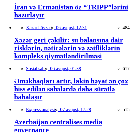
İran və Ermənistan öz “TRIPP”lərini
hazırlayır
Xəzər hövzəsi,
06 avqust, 12:31
484
Xəzər geri çəkilir: su balansına dair
risklərin, nəticələrin və zəifliklərin
kompleks qiymətləndirilməsi
Sosial sahə,
06 avqust, 01:38
617
Əməkhaqları artır, lakin həyat ən çox
hiss edilən sahələrdə daha sürətlə
bahalaşır
Express analysis,
07 avqust, 17:28
515
Azerbaijan centralises media
governance