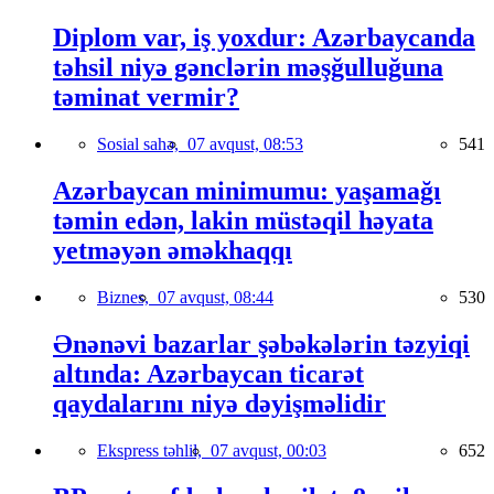
Diplom var, iş yoxdur: Azərbaycanda
təhsil niyə gənclərin məşğulluğuna
təminat vermir?
Sosial sahə,
07 avqust, 08:53
541
Azərbaycan minimumu: yaşamağı
təmin edən, lakin müstəqil həyata
yetməyən əməkhaqqı
Biznes,
07 avqust, 08:44
530
Ənənəvi bazarlar şəbəkələrin təzyiqi
altında: Azərbaycan ticarət
qaydalarını niyə dəyişməlidir
Ekspress təhlil,
07 avqust, 00:03
652