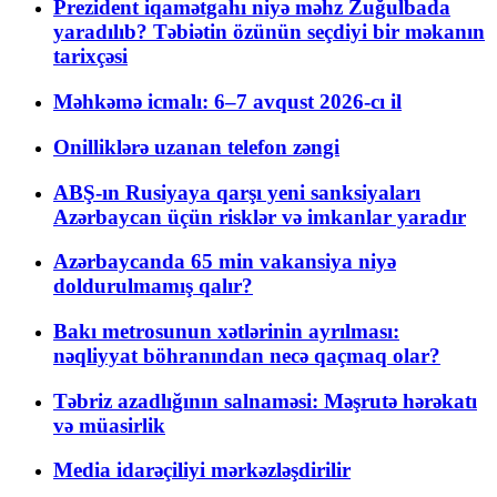
Prezident iqamətgahı niyə məhz Zuğulbada
yaradılıb? Təbiətin özünün seçdiyi bir məkanın
tarixçəsi
Məhkəmə icmalı: 6–7 avqust 2026-cı il
Onilliklərə uzanan telefon zəngi
ABŞ-ın Rusiyaya qarşı yeni sanksiyaları
Azərbaycan üçün risklər və imkanlar yaradır
Azərbaycanda 65 min vakansiya niyə
doldurulmamış qalır?
Bakı metrosunun xətlərinin ayrılması:
nəqliyyat böhranından necə qaçmaq olar?
Təbriz azadlığının salnaməsi: Məşrutə hərəkatı
və müasirlik
Media idarəçiliyi mərkəzləşdirilir