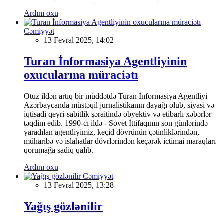
Ardını oxu
Cəmiyyət
13 Fevral 2025, 14:02
Turan İnformasiya Agentliyinin
oxucularına müraciətı
Otuz ildən artıq bir müddətdə Turan İnformasiya Agentliyi
Azərbaycanda müstəqil jurnalistikanın dayağı olub, siyasi və
iqtisadi qeyri-sabitlik şəraitində obyektiv və etibarlı xəbərlər
təqdim edib. 1990-cı ildə - Sovet İttifaqının son günlərində
yaradılan agentliyimiz, keçid dövrünün çətinliklərindən,
müharibə və islahatlar dövrlərindən keçərək ictimai maraqları
qorumağa sadiq qalıb.
Ardını oxu
Cəmiyyət
13 Fevral 2025, 13:28
Yağış gözlənilir