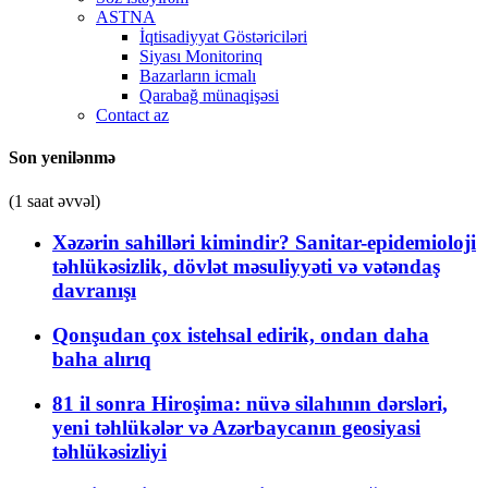
ASTNA
İqtisadiyyat Göstəriciləri
Siyası Monitorinq
Bazarların icmalı
Qarabağ münaqişəsi
Contact az
Son yenilənmə
(1 saat əvvəl)
Xəzərin sahilləri kimindir? Sanitar-epidemioloji
təhlükəsizlik, dövlət məsuliyyəti və vətəndaş
davranışı
Qonşudan çox istehsal edirik, ondan daha
baha alırıq
81 il sonra Hiroşima: nüvə silahının dərsləri,
yeni təhlükələr və Azərbaycanın geosiyasi
təhlükəsizliyi