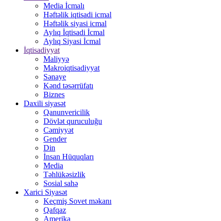
Media İcmalı
Həftəlik iqtisadi icmal
Həftəlik siyasi icmal
Aylıq İqtisadi İcmal
Aylıq Siyasi İcmal
İqtisadiyyat
Maliyyə
Makroiqtisadiyyat
Sənaye
Kənd təsərrüfatı
Biznes
Daxili siyasət
Qanunvericilik
Dövlət quruculuğu
Cəmiyyət
Gender
Din
İnsan Hüquqları
Media
Təhlükəsizlik
Sosial sahə
Xarici Siyasət
Keçmiş Sovet məkanı
Qafqaz
Amerika