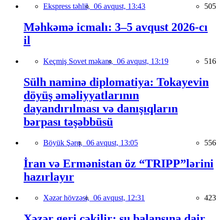
Ekspress təhlil,
06 avqust, 13:43
505
Məhkəmə icmalı: 3–5 avqust 2026-cı
il
Keçmiş Sovet məkanı,
06 avqust, 13:19
516
Sülh naminə diplomatiya: Tokayevin
döyüş əməliyyatlarının
dayandırılması və danışıqların
bərpası təşəbbüsü
Böyük Şərq,
06 avqust, 13:05
556
İran və Ermənistan öz “TRIPP”lərini
hazırlayır
Xəzər hövzəsi,
06 avqust, 12:31
423
Xəzər geri çəkilir: su balansına dair