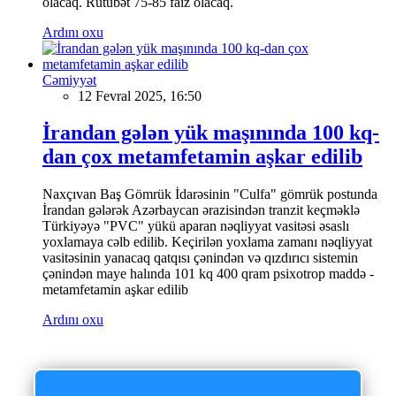
olacaq. Rütubət 75-85 faiz olacaq.
Ardını oxu
Cəmiyyət
12 Fevral 2025, 16:50
İrandan gələn yük maşınında 100 kq-
dan çox metamfetamin aşkar edilib
Naxçıvan Baş Gömrük İdarəsinin "Culfa" gömrük postunda
İrandan gələrək Azərbaycan ərazisindən tranzit keçməklə
Türkiyəyə "PVC" yükü aparan nəqliyyat vasitəsi əsaslı
yoxlamaya cəlb edilib. Keçirilən yoxlama zamanı nəqliyyat
vasitəsinin yanacaq qatqısı çənindən və qızdırıcı sistemin
çənindən maye halında 101 kq 400 qram psixotrop maddə -
metamfetamin aşkar edilib
Ardını oxu