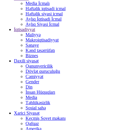
Media İcmalı
Həftəlik iqtisadi icmal
Həftəlik siyasi icmal
Aylıq İqtisadi İcmal
Aylıq Siyasi İcmal
İqtisadiyyat
Maliyyə
Makroiqtisadiyyat
Sənaye
Kənd təsərrüfatı
Biznes
Daxili siyasət
Qanunvericilik
Dövlət quruculuğu
Cəmiyyət
Gender
Din
İnsan Hüquqları
Media
Təhlükəsizlik
Sosial sahə
Xarici Siyasət
Keçmiş Sovet məkanı
Qafqaz
Amerika