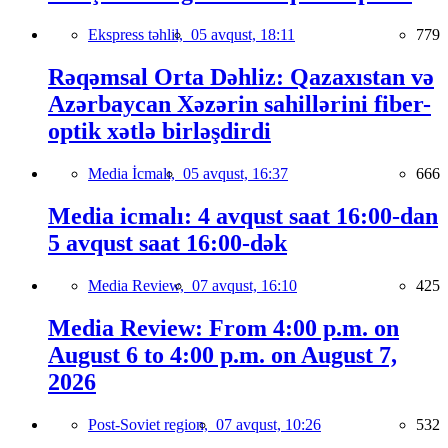
Ekspress təhlil,
05 avqust, 18:11
779
Rəqəmsal Orta Dəhliz: Qazaxıstan və
Azərbaycan Xəzərin sahillərini fiber-
optik xətlə birləşdirdi
Media İcmalı,
05 avqust, 16:37
666
Media icmalı: 4 avqust saat 16:00-dan
5 avqust saat 16:00-dək
Media Review,
07 avqust, 16:10
425
Media Review: From 4:00 p.m. on
August 6 to 4:00 p.m. on August 7,
2026
Post-Soviet region,
07 avqust, 10:26
532