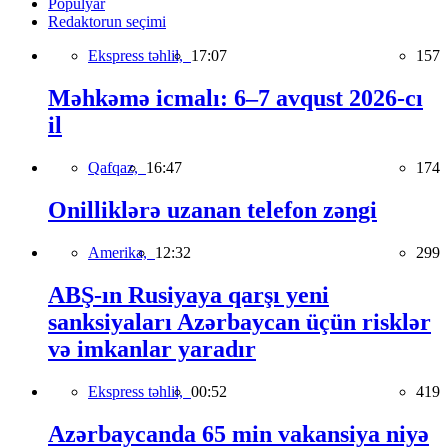
Populyar
Redaktorun seçimi
Ekspress təhlil,
17:07
157
Məhkəmə icmalı: 6–7 avqust 2026-cı
il
Qafqaz,
16:47
174
Onilliklərə uzanan telefon zəngi
Amerika,
12:32
299
ABŞ-ın Rusiyaya qarşı yeni
sanksiyaları Azərbaycan üçün risklər
və imkanlar yaradır
Ekspress təhlil,
00:52
419
Azərbaycanda 65 min vakansiya niyə