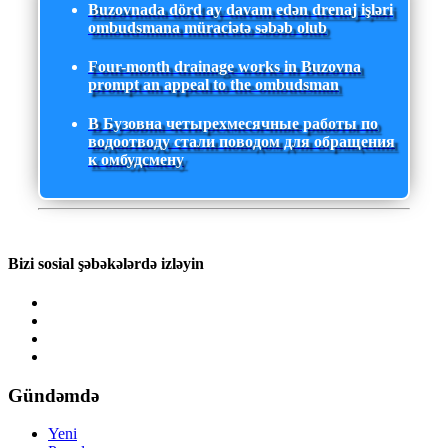
Buzovnada dörd ay davam edən drenaj işləri
ombudsmana müraciətə səbəb olub
Four-month drainage works in Buzovna
prompt an appeal to the ombudsman
В Бузовна четырехмесячные работы по
водоотводу стали поводом для обращения
к омбудсмену
Bizi sosial şəbəkələrdə izləyin
Gündəmdə
Yeni