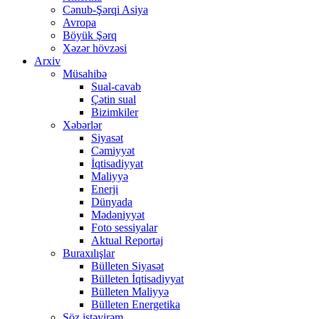
Cənub-Şərqi Asiya
Avropa
Böyük Şərq
Xəzər hövzəsi
Arxiv
Müsahibə
Sual-cavab
Çətin sual
Bizimkiler
Xəbərlər
Siyasət
Cəmiyyət
İqtisadiyyat
Maliyyə
Enerji
Dünyada
Mədəniyyət
Foto sessiyalar
Aktual Reportaj
Buraxılışlar
Bülleten Siyasət
Bülleten İqtisadiyyat
Bülleten Maliyyə
Bülleten Energetika
Söz istəyirəm