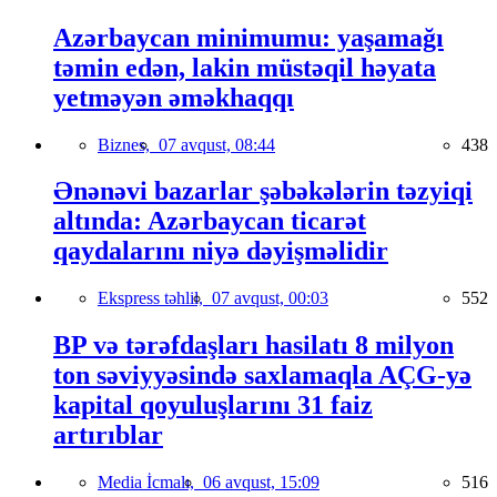
Azərbaycan minimumu: yaşamağı
təmin edən, lakin müstəqil həyata
yetməyən əməkhaqqı
Biznes,
07 avqust, 08:44
438
Ənənəvi bazarlar şəbəkələrin təzyiqi
altında: Azərbaycan ticarət
qaydalarını niyə dəyişməlidir
Ekspress təhlil,
07 avqust, 00:03
552
BP və tərəfdaşları hasilatı 8 milyon
ton səviyyəsində saxlamaqla AÇG-yə
kapital qoyuluşlarını 31 faiz
artırıblar
Media İcmalı,
06 avqust, 15:09
516