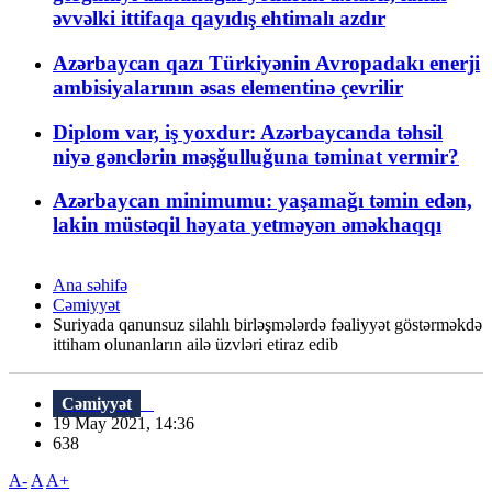
əvvəlki ittifaqa qayıdış ehtimalı azdır
Azərbaycan qazı Türkiyənin Avropadakı enerji
ambisiyalarının əsas elementinə çevrilir
Diplom var, iş yoxdur: Azərbaycanda təhsil
niyə gənclərin məşğulluğuna təminat vermir?
Azərbaycan minimumu: yaşamağı təmin edən,
lakin müstəqil həyata yetməyən əməkhaqqı
Ana səhifə
Cəmiyyət
Suriyada qanunsuz silahlı birləşmələrdə fəaliyyət göstərməkdə
ittiham olunanların ailə üzvləri etiraz edib
Cəmiyyət
19 May 2021, 14:36
638
A-
A
A+