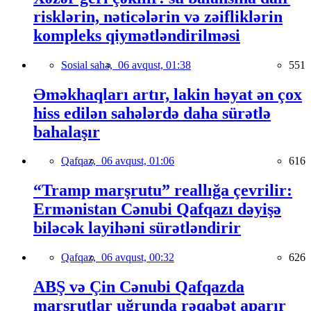
risklərin, nəticələrin və zəifliklərin
kompleks qiymətləndirilməsi
Sosial sahə,
06 avqust, 01:38
551
Əməkhaqları artır, lakin həyat ən çox
hiss edilən sahələrdə daha sürətlə
bahalaşır
Qafqaz,
06 avqust, 01:06
616
“Tramp marşrutu” reallığa çevrilir:
Ermənistan Cənubi Qafqazı dəyişə
biləcək layihəni sürətləndirir
Qafqaz,
06 avqust, 00:32
626
ABŞ və Çin Cənubi Qafqazda
marşrutlar uğrunda rəqabət aparır