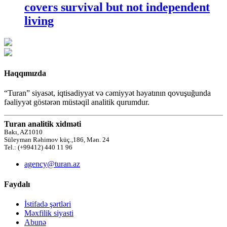
covers survival but not independent
living
Haqqımızda
“Turan” siyasət, iqtisadiyyat və cəmiyyət həyatının qovuşuğunda
fəaliyyət göstərən müstəqil analitik qurumdur.
Turan analitik xidməti
Bakı, AZ1010
Süleyman Rəhimov küç.,186, Mən. 24
Tel.: (+99412) 440 11 96
agency@turan.az
Faydalı
İstifadə şərtləri
Məxfilik siyasti
Abunə