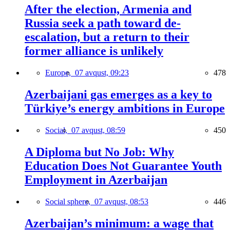
After the election, Armenia and
Russia seek a path toward de-
escalation, but a return to their
former alliance is unlikely
Europe,
07 avqust, 09:23
478
Azerbaijani gas emerges as a key to
Türkiye’s energy ambitions in Europe
Social,
07 avqust, 08:59
450
A Diploma but No Job: Why
Education Does Not Guarantee Youth
Employment in Azerbaijan
Social sphere,
07 avqust, 08:53
446
Azerbaijan’s minimum: a wage that