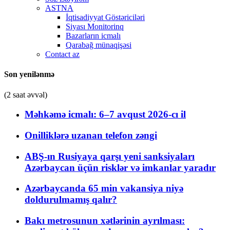
ASTNA
İqtisadiyyat Göstəriciləri
Siyası Monitorinq
Bazarların icmalı
Qarabağ münaqişəsi
Contact az
Son yenilənmə
(2 saat əvvəl)
Məhkəmə icmalı: 6–7 avqust 2026-cı il
Onilliklərə uzanan telefon zəngi
ABŞ-ın Rusiyaya qarşı yeni sanksiyaları
Azərbaycan üçün risklər və imkanlar yaradır
Azərbaycanda 65 min vakansiya niyə
doldurulmamış qalır?
Bakı metrosunun xətlərinin ayrılması: