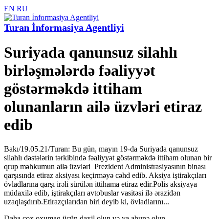
EN
RU
Turan İnformasiya Agentliyi
Suriyada qanunsuz silahlı
birləşmələrdə fəaliyyət
göstərməkdə ittiham
olunanların ailə üzvləri etiraz
edib
Bakı/19.05.21/Turan: Bu gün, mayın 19-da Suriyada qanunsuz
silahlı dəstələrin tərkibində fəaliyyət göstərməkdə ittiham olunan bir
qrup məhkumun ailə üzvləri Prezident Administrasiyasının binası
qarşısında etiraz aksiyası keçirməyə cəhd edib. Aksiya iştirakçıları
övladlarına qarşı irəli sürülən ittihama etiraz edir.Polis aksiyaya
müdaxilə edib, iştirakçıları avtobuslar vasitəsi ilə ərazidən
uzaqlaşdırıb.Etirazçılarıdan biri deyib ki, övladlarını...
Daha çox oxumaq üçün daxil olun və ya abunə olun