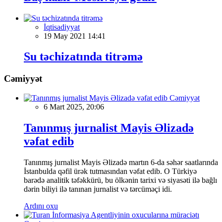
İqtisadiyyat
19 May 2021 14:41
Su təchizatında titrəmə
Cəmiyyət
Cəmiyyət
6 Mart 2025, 20:06
Tanınmış jurnalist Mayis Əlizadə
vəfat edib
Tanınmış jurnalist Mayis Əlizadə martın 6-da səhər saatlarında
İstanbulda qəfil ürək tutmasından vəfat edib. O Türkiyə
barədə analitik təfəkkürü, bu ölkənin tarixi və siyasəti ilə bağlı
dərin biliyi ilə tanınan jurnalist və tərcüməçi idi.
Ardını oxu