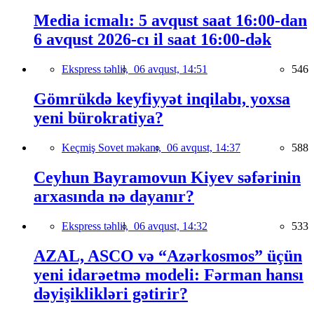
Media icmalı: 5 avqust saat 16:00-dan
6 avqust 2026-cı il saat 16:00-dək
Ekspress təhlil,
06 avqust, 14:51
546
Gömrükdə keyfiyyət inqilabı, yoxsa
yeni bürokratiya?
Keçmiş Sovet məkanı,
06 avqust, 14:37
588
Ceyhun Bayramovun Kiyev səfərinin
arxasında nə dayanır?
Ekspress təhlil,
06 avqust, 14:32
533
AZAL, ASCO və “Azərkosmos” üçün
yeni idarəetmə modeli: Fərman hansı
dəyişiklikləri gətirir?