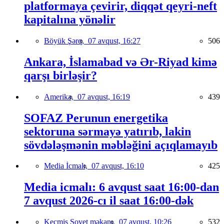
platformaya çevirir, diqqət qeyri-neft
kapitalına yönəlir
Böyük Şərq,
07 avqust, 16:27
506
Ankara, İslamabad və Ər-Riyad kimə
qarşı birləşir?
Amerika,
07 avqust, 16:19
439
SOFAZ Perunun energetika
sektoruna sərmayə yatırıb, lakin
sövdələşmənin məbləğini açıqlamayıb
Media İcmalı,
07 avqust, 16:10
425
Media icmalı: 6 avqust saat 16:00-dan
7 avqust 2026-cı il saat 16:00-dək
Keçmiş Sovet məkanı,
07 avqust, 10:26
532