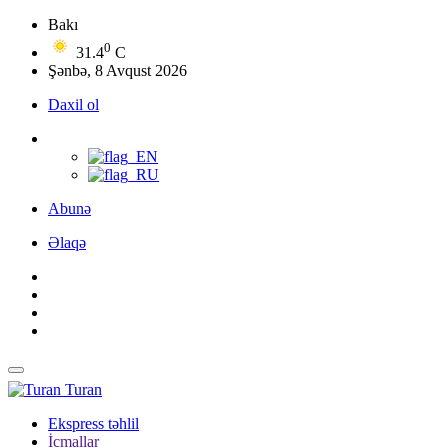
Bakı
0
31.4
C
Şənbə, 8 Avqust 2026
Daxil ol
Abunə
Əlaqə
Turan
Ekspress təhlil
İcmallar