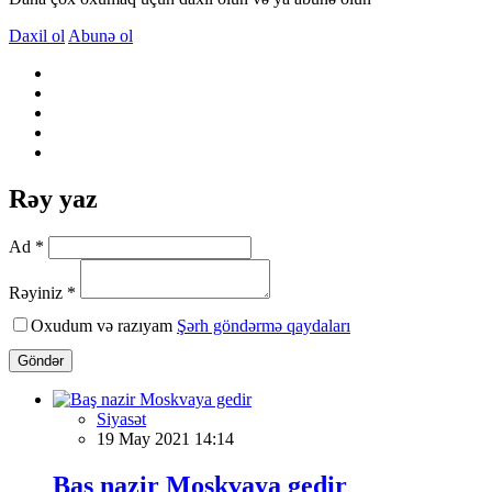
Daxil ol
Abunə ol
Rəy yaz
Ad *
Rəyiniz *
Oxudum və razıyam
Şərh göndərmə qaydaları
Göndər
Siyasət
19 May 2021 14:14
Baş nazir Moskvaya gedir