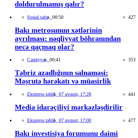
doldurulmamış qalır?
Sosial sahə,
00:50
427
Bakı metrosunun xətlərinin
ayrılması: nəqliyyat böhranından
necə qaçmaq olar?
Cəmiyyət,
00:41
353
Təbriz azadlığının salnaməsi:
Məşrutə hərəkatı və müasirlik
Ekspress təhlil,
07 avqust, 17:28
441
Media idarəçiliyi mərkəzləşdirilir
Ekspress təhlil,
07 avqust, 17:00
477
Bakı investisiya forumunu daimi