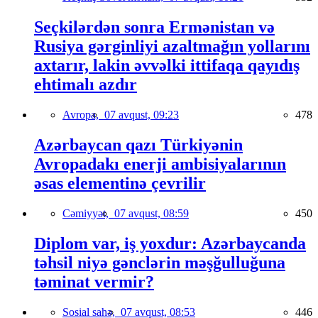
Seçkilərdən sonra Ermənistan və
Rusiya gərginliyi azaltmağın yollarını
axtarır, lakin əvvəlki ittifaqa qayıdış
ehtimalı azdır
Avropa,
07 avqust, 09:23
478
Azərbaycan qazı Türkiyənin
Avropadakı enerji ambisiyalarının
əsas elementinə çevrilir
Cəmiyyət,
07 avqust, 08:59
450
Diplom var, iş yoxdur: Azərbaycanda
təhsil niyə gənclərin məşğulluğuna
təminat vermir?
Sosial sahə,
07 avqust, 08:53
446