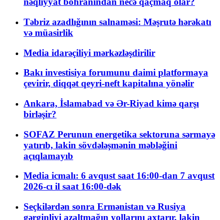
nəqliyyat böhranından necə qaçmaq olar?
Təbriz azadlığının salnaməsi: Məşrutə hərəkatı
və müasirlik
Media idarəçiliyi mərkəzləşdirilir
Bakı investisiya forumunu daimi platformaya
çevirir, diqqət qeyri-neft kapitalına yönəlir
Ankara, İslamabad və Ər-Riyad kimə qarşı
birləşir?
SOFAZ Perunun energetika sektoruna sərmayə
yatırıb, lakin sövdələşmənin məbləğini
açıqlamayıb
Media icmalı: 6 avqust saat 16:00-dan 7 avqust
2026-cı il saat 16:00-dək
Seçkilərdən sonra Ermənistan və Rusiya
gərginliyi azaltmağın yollarını axtarır, lakin