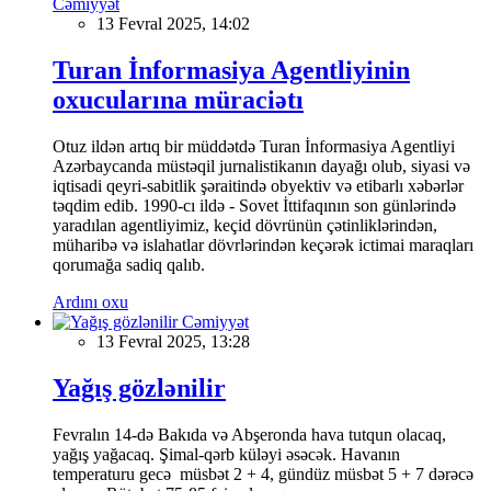
Cəmiyyət
13 Fevral 2025, 14:02
Turan İnformasiya Agentliyinin
oxucularına müraciətı
Otuz ildən artıq bir müddətdə Turan İnformasiya Agentliyi
Azərbaycanda müstəqil jurnalistikanın dayağı olub, siyasi və
iqtisadi qeyri-sabitlik şəraitində obyektiv və etibarlı xəbərlər
təqdim edib. 1990-cı ildə - Sovet İttifaqının son günlərində
yaradılan agentliyimiz, keçid dövrünün çətinliklərindən,
müharibə və islahatlar dövrlərindən keçərək ictimai maraqları
qorumağa sadiq qalıb.
Ardını oxu
Cəmiyyət
13 Fevral 2025, 13:28
Yağış gözlənilir
Fevralın 14-də Bakıda və Abşeronda hava tutqun olacaq,
yağış yağacaq. Şimal-qərb küləyi əsəcək. Havanın
temperaturu gecə müsbət 2 + 4, gündüz müsbət 5 + 7 dərəcə