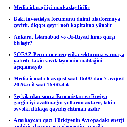
Media idarəçiliyi mərkəzləşdirilir
Bakı investisiya forumunu daimi platformaya
çevirir, diqqət qeyri-neft kapitalına yönəlir
Ankara, İslamabad və Ər-Riyad kimə qarşı
birləşir?
SOFAZ Perunun energetika sektoruna sərmayə
yatırıb, lakin sövdələşmənin məbləğini
açıqlamayıb
Media icmalı: 6 avqust saat 16:00-dan 7 avqust
2026-cı il saat 16:00-dək
Seçkilərdən sonra Ermənistan və Rusiya
gərginliyi azaltmağın yollarını axtarır, lakin
əvvəlki ittifaqa qayıdış ehtimalı azdır
Azərbaycan qazı Türkiyənin Avropadakı enerji
ambisiyalarının əsas elementinə çevrilir