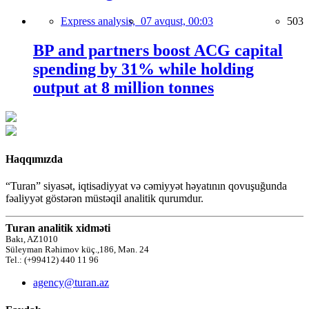
Express analysis,
07 avqust, 00:03
503
BP and partners boost ACG capital
spending by 31% while holding
output at 8 million tonnes
Haqqımızda
“Turan” siyasət, iqtisadiyyat və cəmiyyət həyatının qovuşuğunda
fəaliyyət göstərən müstəqil analitik qurumdur.
Turan analitik xidməti
Bakı, AZ1010
Süleyman Rəhimov küç.,186, Mən. 24
Tel.: (+99412) 440 11 96
agency@turan.az