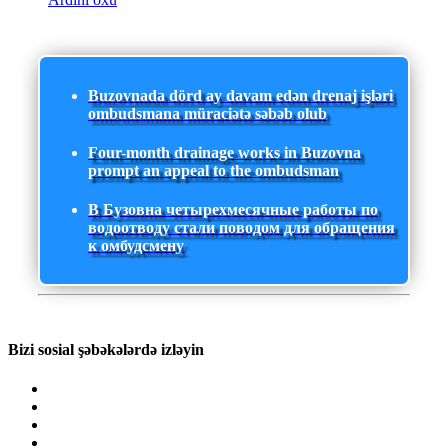
Buzovnada dörd ay davam edən drenaj işləri
ombudsmana müraciətə səbəb olub
Four-month drainage works in Buzovna
prompt an appeal to the ombudsman
В Бузовна четырехмесячные работы по
водоотводу стали поводом для обращения
к омбудсмену
Bizi sosial şəbəkələrdə izləyin