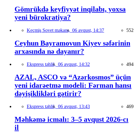
Gömrükdə keyfiyyət inqilabı, yoxsa
yeni bürokratiya?
Keçmiş Sovet məkanı,
06 avqust, 14:37
552
Ceyhun Bayramovun Kiyev səfərinin
arxasında nə dayanır?
Ekspress təhlil,
06 avqust, 14:32
494
AZAL, ASCO və “Azərkosmos” üçün
yeni idarəetmə modeli: Fərman hansı
dəyişiklikləri gətirir?
Ekspress təhlil,
06 avqust, 13:43
469
Məhkəmə icmalı: 3–5 avqust 2026-cı
il