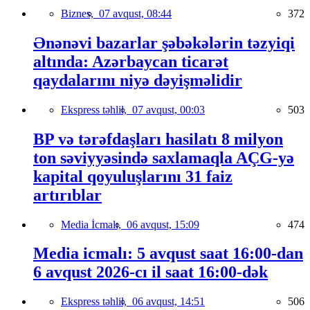
Biznes,
07 avqust, 08:44
372
Ənənəvi bazarlar şəbəkələrin təzyiqi
altında: Azərbaycan ticarət
qaydalarını niyə dəyişməlidir
Ekspress təhlil,
07 avqust, 00:03
503
BP və tərəfdaşları hasilatı 8 milyon
ton səviyyəsində saxlamaqla AÇG-yə
kapital qoyuluşlarını 31 faiz
artırıblar
Media İcmalı,
06 avqust, 15:09
474
Media icmalı: 5 avqust saat 16:00-dan
6 avqust 2026-cı il saat 16:00-dək
Ekspress təhlil,
06 avqust, 14:51
506