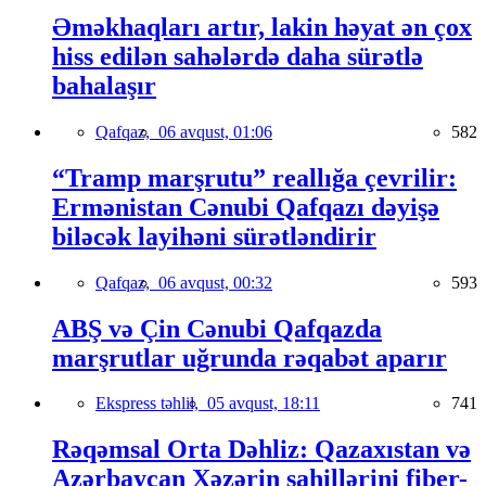
Əməkhaqları artır, lakin həyat ən çox
hiss edilən sahələrdə daha sürətlə
bahalaşır
Qafqaz,
06 avqust, 01:06
582
“Tramp marşrutu” reallığa çevrilir:
Ermənistan Cənubi Qafqazı dəyişə
biləcək layihəni sürətləndirir
Qafqaz,
06 avqust, 00:32
593
ABŞ və Çin Cənubi Qafqazda
marşrutlar uğrunda rəqabət aparır
Ekspress təhlil,
05 avqust, 18:11
741
Rəqəmsal Orta Dəhliz: Qazaxıstan və
Azərbaycan Xəzərin sahillərini fiber-