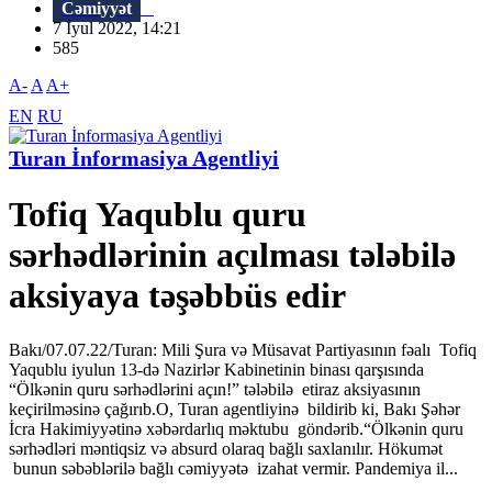
Cəmiyyət
7 İyul 2022, 14:21
585
A-
A
A+
EN
RU
Turan İnformasiya Agentliyi
Tofiq Yaqublu quru
sərhədlərinin açılması tələbilə
aksiyaya təşəbbüs edir
Bakı/07.07.22/Turan: Mili Şura və Müsavat Partiyasının fəalı Tofiq
Yaqublu iyulun 13-də Nazirlər Kabinetinin binası qarşısında
“Ölkənin quru sərhədlərini açın!” tələbilə etiraz aksiyasının
keçirilməsinə çağırıb.O, Turan agentliyinə bildirib ki, Bakı Şəhər
İcra Hakimiyyətinə xəbərdarlıq məktubu göndərib.“Ölkənin quru
sərhədləri məntiqsiz və absurd olaraq bağlı saxlanılır. Hökumət
bunun səbəblərilə bağlı cəmiyyətə izahat vermir. Pandemiya il...