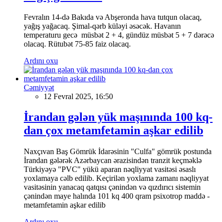
Fevralın 14-də Bakıda və Abşeronda hava tutqun olacaq,
yağış yağacaq. Şimal-qərb küləyi əsəcək. Havanın
temperaturu gecə müsbət 2 + 4, gündüz müsbət 5 + 7 dərəcə
olacaq. Rütubət 75-85 faiz olacaq.
Ardını oxu
Cəmiyyət
12 Fevral 2025, 16:50
İrandan gələn yük maşınında 100 kq-
dan çox metamfetamin aşkar edilib
Naxçıvan Baş Gömrük İdarəsinin "Culfa" gömrük postunda
İrandan gələrək Azərbaycan ərazisindən tranzit keçməklə
Türkiyəyə "PVC" yükü aparan nəqliyyat vasitəsi əsaslı
yoxlamaya cəlb edilib. Keçirilən yoxlama zamanı nəqliyyat
vasitəsinin yanacaq qatqısı çənindən və qızdırıcı sistemin
çənindən maye halında 101 kq 400 qram psixotrop maddə -
metamfetamin aşkar edilib
Ardını oxu