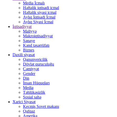
Media İcmalı
Həftəlik iqtisadi icmal
Həftəlik siyasi icmal
Aylıq İqtisadi İcmal
Aylıq Siyasi İcmal
İqtisadiyyat
Maliyyə
Makroiqtisadiyyat
Sənaye
Kənd təsərrüfatı
Biznes
Daxili siyasət
Qanunvericilik
Dövlət quruculuğu
Cəmiyyət
Gender
Din
İnsan Hüquqları
Media
Təhlükəsizlik
Sosial sahə
Xarici Siyasət
Keçmiş Sovet məkanı
Qafqaz
Amerika