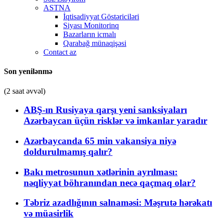
ASTNA
İqtisadiyyat Göstəriciləri
Siyası Monitorinq
Bazarların icmalı
Qarabağ münaqişəsi
Contact az
Son yenilənmə
(2 saat əvvəl)
ABŞ-ın Rusiyaya qarşı yeni sanksiyaları
Azərbaycan üçün risklər və imkanlar yaradır
Azərbaycanda 65 min vakansiya niyə
doldurulmamış qalır?
Bakı metrosunun xətlərinin ayrılması:
nəqliyyat böhranından necə qaçmaq olar?
Təbriz azadlığının salnaməsi: Məşrutə hərəkatı
və müasirlik