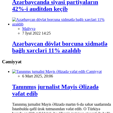
Azərbaycanda siyasi partiyaların
42%-i auditdən keçib
Maliyyə
7 İyul 2022 14:25
Azərbaycan dövlət borcuna xidmətlə
bağlı xərcləri 11% azaldıb
Cəmiyyət
Cəmiyyət
6 Mart 2025, 20:06
Tanınmış jurnalist Mayis Əlizadə
vəfat edib
Tanınmış jurnalist Mayis Əlizadə martın 6-da səhər saatlarında
İstanbulda qəfil ürək tutmasından vəfat edib. O Türkiyə