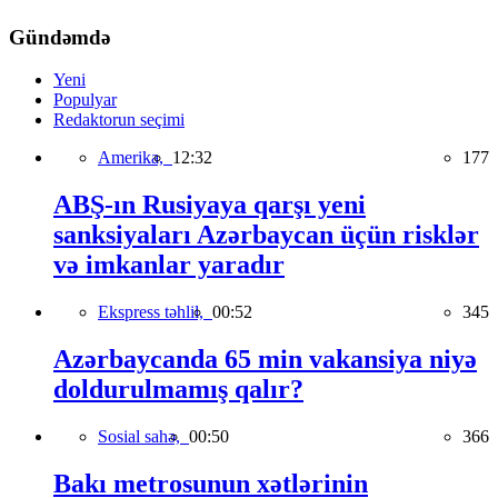
Gündəmdə
Yeni
Populyar
Redaktorun seçimi
Amerika,
12:32
177
ABŞ-ın Rusiyaya qarşı yeni
sanksiyaları Azərbaycan üçün risklər
və imkanlar yaradır
Ekspress təhlil,
00:52
345
Azərbaycanda 65 min vakansiya niyə
doldurulmamış qalır?
Sosial sahə,
00:50
366
Bakı metrosunun xətlərinin