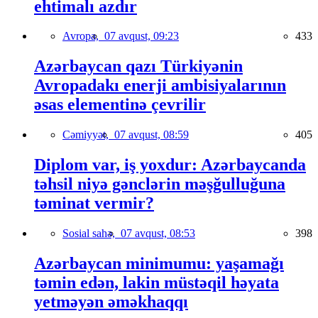
ehtimalı azdır
Avropa,
07 avqust, 09:23
433
Azərbaycan qazı Türkiyənin
Avropadakı enerji ambisiyalarının
əsas elementinə çevrilir
Cəmiyyət,
07 avqust, 08:59
405
Diplom var, iş yoxdur: Azərbaycanda
təhsil niyə gənclərin məşğulluğuna
təminat vermir?
Sosial sahə,
07 avqust, 08:53
398
Azərbaycan minimumu: yaşamağı
təmin edən, lakin müstəqil həyata
yetməyən əməkhaqqı