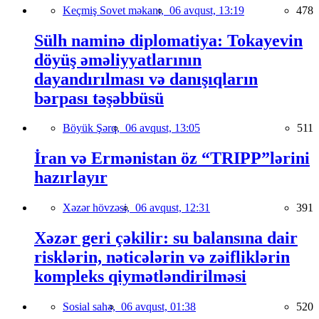
Keçmiş Sovet məkanı,
06 avqust, 13:19
478
Sülh naminə diplomatiya: Tokayevin
döyüş əməliyyatlarının
dayandırılması və danışıqların
bərpası təşəbbüsü
Böyük Şərq,
06 avqust, 13:05
511
İran və Ermənistan öz “TRIPP”lərini
hazırlayır
Xəzər hövzəsi,
06 avqust, 12:31
391
Xəzər geri çəkilir: su balansına dair
risklərin, nəticələrin və zəifliklərin
kompleks qiymətləndirilməsi
Sosial sahə,
06 avqust, 01:38
520