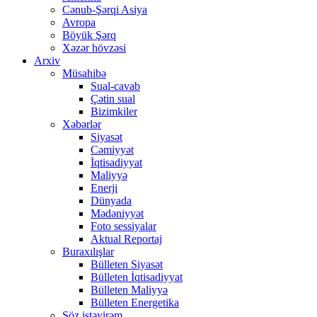
Cənub-Şərqi Asiya
Avropa
Böyük Şərq
Xəzər hövzəsi
Arxiv
Müsahibə
Sual-cavab
Çətin sual
Bizimkiler
Xəbərlər
Siyasət
Cəmiyyət
İqtisadiyyat
Maliyyə
Enerji
Dünyada
Mədəniyyət
Foto sessiyalar
Aktual Reportaj
Buraxılışlar
Bülleten Siyasət
Bülleten İqtisadiyyat
Bülleten Maliyyə
Bülleten Energetika
Söz istəyirəm