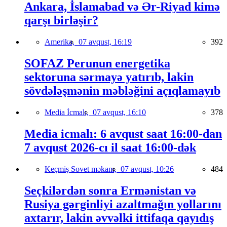
Ankara, İslamabad və Ər-Riyad kimə
qarşı birləşir?
Amerika,
07 avqust, 16:19
392
SOFAZ Perunun energetika
sektoruna sərmayə yatırıb, lakin
sövdələşmənin məbləğini açıqlamayıb
Media İcmalı,
07 avqust, 16:10
378
Media icmalı: 6 avqust saat 16:00-dan
7 avqust 2026-cı il saat 16:00-dək
Keçmiş Sovet məkanı,
07 avqust, 10:26
484
Seçkilərdən sonra Ermənistan və
Rusiya gərginliyi azaltmağın yollarını
axtarır, lakin əvvəlki ittifaqa qayıdış