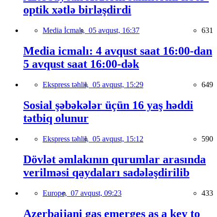
optik xətlə birləşdirdi
Media İcmalı,
05 avqust, 16:37
631
Media icmalı: 4 avqust saat 16:00-dan
5 avqust saat 16:00-dək
Ekspress təhlil,
05 avqust, 15:29
649
Sosial şəbəkələr üçün 16 yaş həddi
tətbiq olunur
Ekspress təhlil,
05 avqust, 15:12
590
Dövlət əmlakının qurumlar arasında
verilməsi qaydaları sadələşdirilib
Europe,
07 avqust, 09:23
433
Azerbaijani gas emerges as a key to