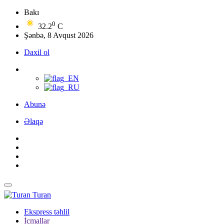
Bakı
0
32.2
C
Şənbə, 8 Avqust 2026
Daxil ol
Abunə
Əlaqə
Turan
Ekspress təhlil
İcmallar