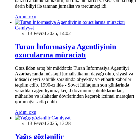
barədə analitik təfəkkürü, bu ölkənin tarixi və siyasəti ilə bağlı
dərin biliyi ilə tanınan jurnalist və tərcüməçi idi.
Ardını oxu
Cəmiyyət
13 Fevral 2025, 14:02
Turan İnformasiya Agentliyinin
oxucularına müraciətı
Otuz ildən artıq bir müddətdə Turan İnformasiya Agentliyi
Azərbaycanda müstəqil jurnalistikanın dayağı olub, siyasi və
iqtisadi qeyri-sabitlik şəraitində obyektiv və etibarlı xəbərlər
təqdim edib. 1990-cı ildə - Sovet İttifaqının son günlərində
yaradılan agentliyimiz, keçid dövrünün çətinliklərindən,
müharibə və islahatlar dövrlərindən keçərək ictimai maraqları
qorumağa sadiq qalıb.
Ardını oxu
Cəmiyyət
13 Fevral 2025, 13:28
Yağış gözlənilir