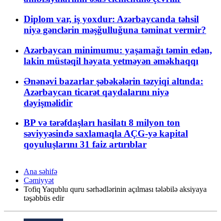
Diplom var, iş yoxdur: Azərbaycanda təhsil
niyə gənclərin məşğulluğuna təminat vermir?
Azərbaycan minimumu: yaşamağı təmin edən,
lakin müstəqil həyata yetməyən əməkhaqqı
Ənənəvi bazarlar şəbəkələrin təzyiqi altında:
Azərbaycan ticarət qaydalarını niyə
dəyişməlidir
BP və tərəfdaşları hasilatı 8 milyon ton
səviyyəsində saxlamaqla AÇG-yə kapital
qoyuluşlarını 31 faiz artırıblar
Ana səhifə
Cəmiyyət
Tofiq Yaqublu quru sərhədlərinin açılması tələbilə aksiyaya
təşəbbüs edir