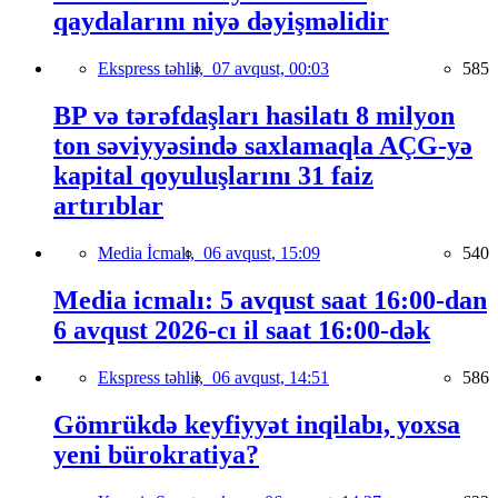
qaydalarını niyə dəyişməlidir
Ekspress təhlil,
07 avqust, 00:03
585
BP və tərəfdaşları hasilatı 8 milyon
ton səviyyəsində saxlamaqla AÇG-yə
kapital qoyuluşlarını 31 faiz
artırıblar
Media İcmalı,
06 avqust, 15:09
540
Media icmalı: 5 avqust saat 16:00-dan
6 avqust 2026-cı il saat 16:00-dək
Ekspress təhlil,
06 avqust, 14:51
586
Gömrükdə keyfiyyət inqilabı, yoxsa
yeni bürokratiya?