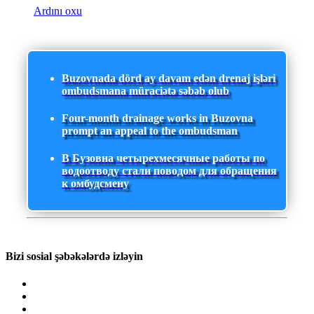
Ardını oxu
Buzovnada dörd ay davam edən drenaj işləri
ombudsmana müraciətə səbəb olub
Four-month drainage works in Buzovna
prompt an appeal to the ombudsman
В Бузовна четырехмесячные работы по
водоотводу стали поводом для обращения
к омбудсмену
Bizi sosial şəbəkələrdə izləyin