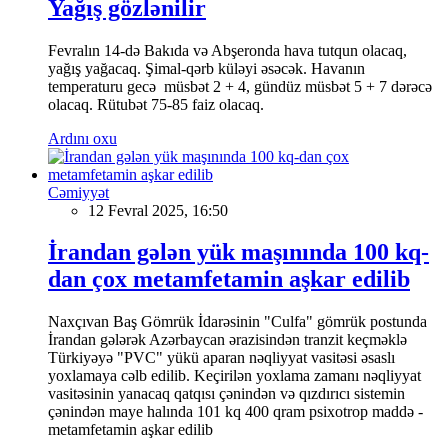
Yağış gözlənilir
Fevralın 14-də Bakıda və Abşeronda hava tutqun olacaq,
yağış yağacaq. Şimal-qərb küləyi əsəcək. Havanın
temperaturu gecə müsbət 2 + 4, gündüz müsbət 5 + 7 dərəcə
olacaq. Rütubət 75-85 faiz olacaq.
Ardını oxu
Cəmiyyət
12 Fevral 2025, 16:50
İrandan gələn yük maşınında 100 kq-
dan çox metamfetamin aşkar edilib
Naxçıvan Baş Gömrük İdarəsinin "Culfa" gömrük postunda
İrandan gələrək Azərbaycan ərazisindən tranzit keçməklə
Türkiyəyə "PVC" yükü aparan nəqliyyat vasitəsi əsaslı
yoxlamaya cəlb edilib. Keçirilən yoxlama zamanı nəqliyyat
vasitəsinin yanacaq qatqısı çənindən və qızdırıcı sistemin
çənindən maye halında 101 kq 400 qram psixotrop maddə -
metamfetamin aşkar edilib