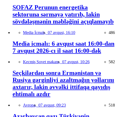
SOFAZ Perunun energetika
sektoruna sərmayə yatırıb, lakin
sövdələşmənin məbləğini açıqlamayıb
Media İcmalı,
07 avqust, 16:10
486
Media icmalı: 6 avqust saat 16:00-dan
7 avqust 2026-cı il saat 16:00-dək
Keçmiş Sovet məkanı,
07 avqust, 10:26
582
Seçkilərdən sonra Ermənistan və
Rusiya gərginliyi azaltmağın yollarını
axtarır, lakin əvvəlki ittifaqa qayıdış
ehtimalı azdır
Avropa,
07 avqust, 09:23
518
Azərbaycan qazı Türkiyənin