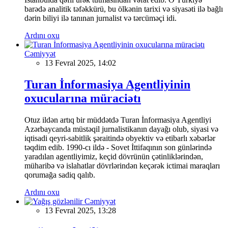
barədə analitik təfəkkürü, bu ölkənin tarixi və siyasəti ilə bağlı
dərin biliyi ilə tanınan jurnalist və tərcüməçi idi.
Ardını oxu
Cəmiyyət
13 Fevral 2025, 14:02
Turan İnformasiya Agentliyinin
oxucularına müraciətı
Otuz ildən artıq bir müddətdə Turan İnformasiya Agentliyi
Azərbaycanda müstəqil jurnalistikanın dayağı olub, siyasi və
iqtisadi qeyri-sabitlik şəraitində obyektiv və etibarlı xəbərlər
təqdim edib. 1990-cı ildə - Sovet İttifaqının son günlərində
yaradılan agentliyimiz, keçid dövrünün çətinliklərindən,
müharibə və islahatlar dövrlərindən keçərək ictimai maraqları
qorumağa sadiq qalıb.
Ardını oxu
Cəmiyyət
13 Fevral 2025, 13:28