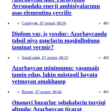
Avropadakı enerji ambisiyalarının
əsas elementinə çevrilir
Cəmiyyət,
07 avqust, 08:59
481
Diplom var, iş yoxdur: Azərbaycanda
təhsil niyə gənclərin məşğulluğuna
təminat vermir?
Sosial sahə,
07 avqust, 08:53
482
Azərbaycan minimumu: yaşamağı
təmin edən, lakin müstəqil həyata
yetməyən əməkhaqqı
Biznes,
07 avqust, 08:44
461
Ənənəvi bazarlar şəbəkələrin təzyiqi
altında: Azərbaycan ticarət