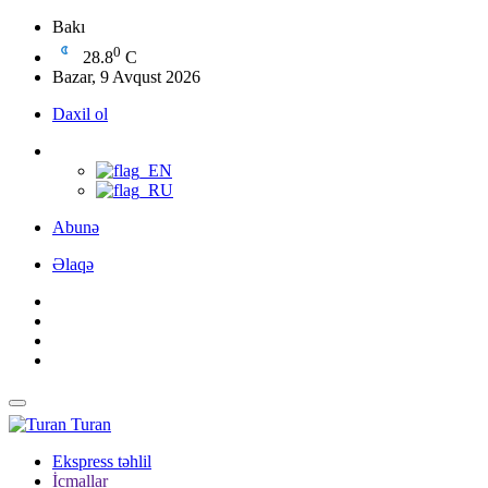
Bakı
0
28.8
C
Bazar, 9 Avqust 2026
Daxil ol
Abunə
Əlaqə
Turan
Ekspress təhlil
İcmallar