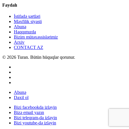
Faydalı
İstifadə şərtləri
Məxfilik siyasti
Abunə
Haqqımızda
Bizim mütəxəssislərimiz
Arxiv
CONTACT AZ
© 2026 Turan. Bütün hüquqlar qorunur.
Abunə
Daxil ol
Bizi facebookda izləyin
Bizə email yazın
Bizi teleqram-da izləyin
Bizi youtube-də izləyin