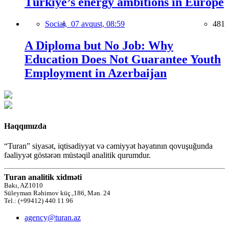
Türkiye’s energy ambitions in Europe
Social,
07 avqust, 08:59
481
A Diploma but No Job: Why
Education Does Not Guarantee Youth
Employment in Azerbaijan
Haqqımızda
“Turan” siyasət, iqtisadiyyat və cəmiyyət həyatının qovuşuğunda
fəaliyyət göstərən müstəqil analitik qurumdur.
Turan analitik xidməti
Bakı, AZ1010
Süleyman Rəhimov küç.,186, Mən. 24
Tel.: (+99412) 440 11 96
agency@turan.az