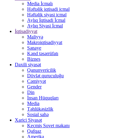
Media İcmalı
Həftəlik iqtisadi icmal
Həftəlik siyasi icmal
Aylıq İqtisadi İcmal
Aylıq Siyasi İcmal
İqtisadiyyat
Maliyyə
Makroiqtisadiyyat
Sənaye
Kənd təsərrüfatı
Biznes
Daxili siyasət
Qanunvericilik
Dövlət quruculuğu
Cəmiyyət
Gender
Din
İnsan Hüquqları
Media
Təhlükəsizlik
Sosial sahə
Xarici Siyasət
Keçmiş Sovet məkanı
Qafqaz
Amerika