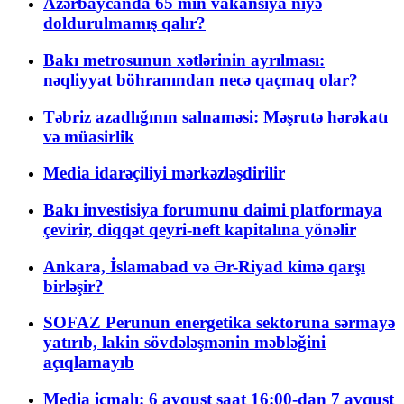
Azərbaycanda 65 min vakansiya niyə
doldurulmamış qalır?
Bakı metrosunun xətlərinin ayrılması:
nəqliyyat böhranından necə qaçmaq olar?
Təbriz azadlığının salnaməsi: Məşrutə hərəkatı
və müasirlik
Media idarəçiliyi mərkəzləşdirilir
Bakı investisiya forumunu daimi platformaya
çevirir, diqqət qeyri-neft kapitalına yönəlir
Ankara, İslamabad və Ər-Riyad kimə qarşı
birləşir?
SOFAZ Perunun energetika sektoruna sərmayə
yatırıb, lakin sövdələşmənin məbləğini
açıqlamayıb
Media icmalı: 6 avqust saat 16:00-dan 7 avqust