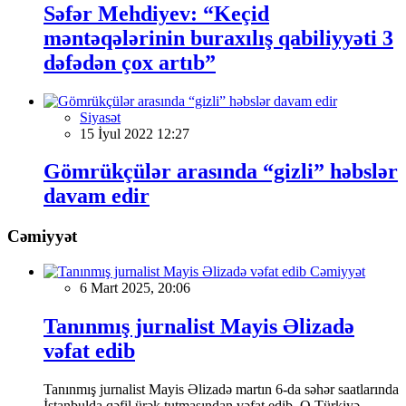
Səfər Mehdiyev: “Keçid
məntəqələrinin buraxılış qabiliyyəti 3
dəfədən çox artıb”
Siyasət
15 İyul 2022 12:27
Gömrükçülər arasında “gizli” həbslər
davam edir
Cəmiyyət
Cəmiyyət
6 Mart 2025, 20:06
Tanınmış jurnalist Mayis Əlizadə
vəfat edib
Tanınmış jurnalist Mayis Əlizadə martın 6-da səhər saatlarında
İstanbulda qəfil ürək tutmasından vəfat edib. O Türkiyə