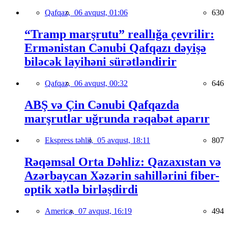
Qafqaz,
06 avqust, 01:06
630
“Tramp marşrutu” reallığa çevrilir:
Ermənistan Cənubi Qafqazı dəyişə
biləcək layihəni sürətləndirir
Qafqaz,
06 avqust, 00:32
646
ABŞ və Çin Cənubi Qafqazda
marşrutlar uğrunda rəqabət aparır
Ekspress təhlil,
05 avqust, 18:11
807
Rəqəmsal Orta Dəhliz: Qazaxıstan və
Azərbaycan Xəzərin sahillərini fiber-
optik xətlə birləşdirdi
America,
07 avqust, 16:19
494