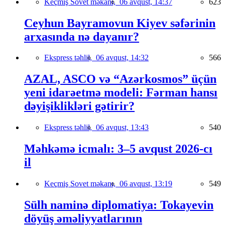
Keçmiş Sovet məkanı,
06 avqust, 14:37
623
Ceyhun Bayramovun Kiyev səfərinin
arxasında nə dayanır?
Ekspress təhlil,
06 avqust, 14:32
566
AZAL, ASCO və “Azərkosmos” üçün
yeni idarəetmə modeli: Fərman hansı
dəyişiklikləri gətirir?
Ekspress təhlil,
06 avqust, 13:43
540
Məhkəmə icmalı: 3–5 avqust 2026-cı
il
Keçmiş Sovet məkanı,
06 avqust, 13:19
549
Sülh naminə diplomatiya: Tokayevin
döyüş əməliyyatlarının