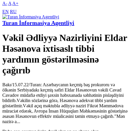
A-
A
A+
EN
RU
Turan İnformasiya Agentliyi
Vəkil Ədliyyə Nazirliyini Eldar
Həsənova ixtisaslı tibbi
yardımın göstərilməsinə
çağırıb
Bakı/15.07.22/Turan: Azərbaycanın keçmiş baş prokuroru və
ölkənin Serbiyadakı keçmiş səfiri Eldar Həsənovun vəkili Cavad
Cavadov müdafiə etdiyi şəxsin həbsxanada səhhətinin pisləşdiyini
bildirib.Vəkilin sözlərinə görə, Həsənova adekvat tibbi yardım
göstərilmir.Vəkil açıq məktubla ədliyyə naziri Fikrət Məmmədova
müraciət edərək, Avropa İnsan Hüquqları Məhkəməsinin göstərişinə
əsasən Həsənovun effektiv müalicəsini təmin etməyə çağırıb."Mən
nazirə a...