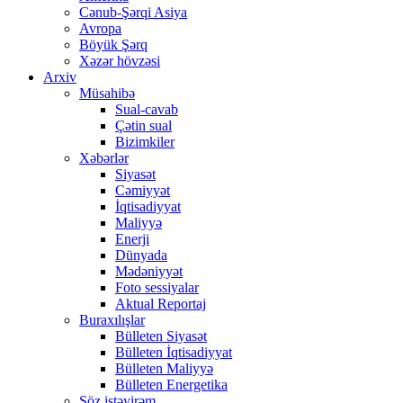
Cənub-Şərqi Asiya
Avropa
Böyük Şərq
Xəzər hövzəsi
Arxiv
Müsahibə
Sual-cavab
Çətin sual
Bizimkiler
Xəbərlər
Siyasət
Cəmiyyət
İqtisadiyyat
Maliyyə
Enerji
Dünyada
Mədəniyyət
Foto sessiyalar
Aktual Reportaj
Buraxılışlar
Bülleten Siyasət
Bülleten İqtisadiyyat
Bülleten Maliyyə
Bülleten Energetika
Söz istəyirəm