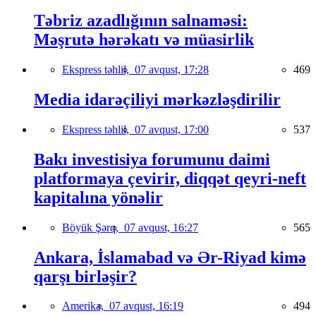
Təbriz azadlığının salnaməsi:
Məşrutə hərəkatı və müasirlik
Ekspress təhlil,
07 avqust, 17:28
469
Media idarəçiliyi mərkəzləşdirilir
Ekspress təhlil,
07 avqust, 17:00
537
Bakı investisiya forumunu daimi
platformaya çevirir, diqqət qeyri-neft
kapitalına yönəlir
Böyük Şərq,
07 avqust, 16:27
565
Ankara, İslamabad və Ər-Riyad kimə
qarşı birləşir?
Amerika,
07 avqust, 16:19
494