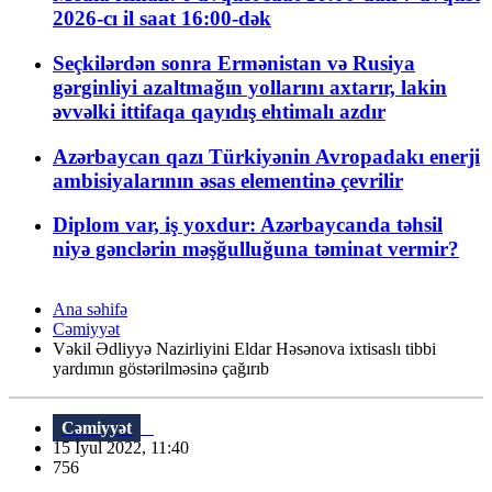
2026-cı il saat 16:00-dək
Seçkilərdən sonra Ermənistan və Rusiya
gərginliyi azaltmağın yollarını axtarır, lakin
əvvəlki ittifaqa qayıdış ehtimalı azdır
Azərbaycan qazı Türkiyənin Avropadakı enerji
ambisiyalarının əsas elementinə çevrilir
Diplom var, iş yoxdur: Azərbaycanda təhsil
niyə gənclərin məşğulluğuna təminat vermir?
Ana səhifə
Cəmiyyət
Vəkil Ədliyyə Nazirliyini Eldar Həsənova ixtisaslı tibbi
yardımın göstərilməsinə çağırıb
Cəmiyyət
15 İyul 2022, 11:40
756