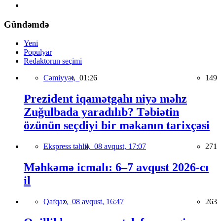
Gündəmdə
Yeni
Populyar
Redaktorun seçimi
Cəmiyyət,
01:26
149
Prezident iqamətgahı niyə məhz
Zuğulbada yaradılıb? Təbiətin
özünün seçdiyi bir məkanın tarixçəsi
Ekspress təhlil,
08 avqust, 17:07
271
Məhkəmə icmalı: 6–7 avqust 2026-cı
il
Qafqaz,
08 avqust, 16:47
263