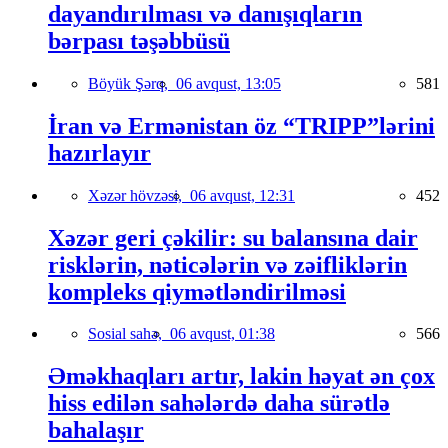
dayandırılması və danışıqların
bərpası təşəbbüsü
Böyük Şərq,
06 avqust, 13:05
581
İran və Ermənistan öz “TRIPP”lərini
hazırlayır
Xəzər hövzəsi,
06 avqust, 12:31
452
Xəzər geri çəkilir: su balansına dair
risklərin, nəticələrin və zəifliklərin
kompleks qiymətləndirilməsi
Sosial sahə,
06 avqust, 01:38
566
Əməkhaqları artır, lakin həyat ən çox
hiss edilən sahələrdə daha sürətlə
bahalaşır