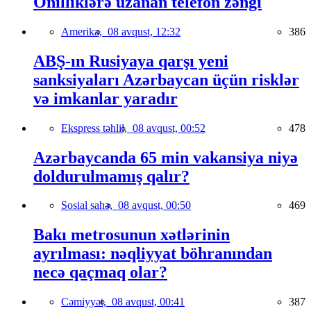
Onilliklərə uzanan telefon zəngi
Amerika,
08 avqust, 12:32
386
ABŞ-ın Rusiyaya qarşı yeni
sanksiyaları Azərbaycan üçün risklər
və imkanlar yaradır
Ekspress təhlil,
08 avqust, 00:52
478
Azərbaycanda 65 min vakansiya niyə
doldurulmamış qalır?
Sosial sahə,
08 avqust, 00:50
469
Bakı metrosunun xətlərinin
ayrılması: nəqliyyat böhranından
necə qaçmaq olar?
Cəmiyyət,
08 avqust, 00:41
387