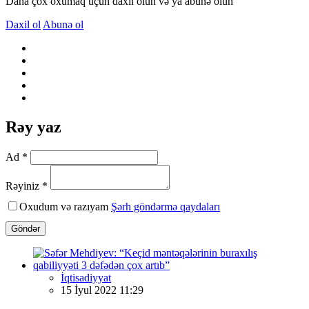
Daha çox oxumaq üçün daxil olun və ya abunə olun
Daxil ol
Abunə ol
Rəy yaz
Ad *
Rəyiniz *
Oxudum və razıyam
Şərh göndərmə qaydaları
Göndər
İqtisadiyyat
15 İyul 2022 11:29