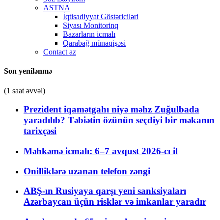
ASTNA
İqtisadiyyat Göstəriciləri
Siyası Monitorinq
Bazarların icmalı
Qarabağ münaqişəsi
Contact az
Son yenilənmə
(1 saat əvvəl)
Prezident iqamətgahı niyə məhz Zuğulbada
yaradılıb? Təbiətin özünün seçdiyi bir məkanın
tarixçəsi
Məhkəmə icmalı: 6–7 avqust 2026-cı il
Onilliklərə uzanan telefon zəngi
ABŞ-ın Rusiyaya qarşı yeni sanksiyaları
Azərbaycan üçün risklər və imkanlar yaradır