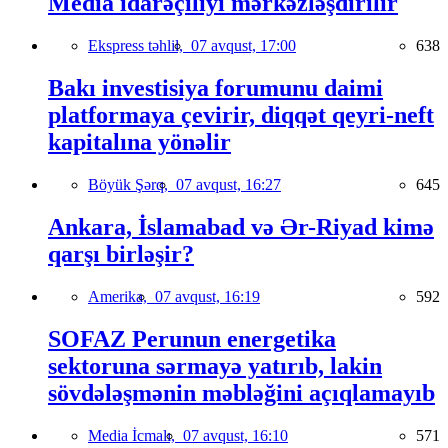
Media idarəçiliyi mərkəzləşdirilir
Ekspress təhlil,
07 avqust, 17:00
638
Bakı investisiya forumunu daimi
platformaya çevirir, diqqət qeyri-neft
kapitalına yönəlir
Böyük Şərq,
07 avqust, 16:27
645
Ankara, İslamabad və Ər-Riyad kimə
qarşı birləşir?
Amerika,
07 avqust, 16:19
592
SOFAZ Perunun energetika
sektoruna sərmayə yatırıb, lakin
sövdələşmənin məbləğini açıqlamayıb
Media İcmalı,
07 avqust, 16:10
571