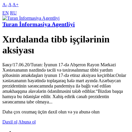
A-
A
A+
EN
RU
Turan İnformasiya Agentliyi
Xırdalanda tibb işçilərinin
aksiyası
Баку/17.06.20/Turan: İyunun 17-də Abşeron Rayon Mərkəzi
Xəstəxananın nəzdində təcili və təxirəsalınmaz tibbi yardım
şöbəsinin əməkdaşları iyunun 17-də etiraz aksiyası keçiriblər.Onlar
xəstəxananın həyətində toplaşaraq hələ mart ayında Azərbaycan
prezidentinin sərəncamında pandemiya ilə bağlı vəd edilən
əməkhaqqına əlavələrin ödənilməsini tələb ediblər.“Bizdən başqa
hamıya bu ödənişlər edilir. Xahiş edirik cənab prezidentin
sərəncamına tabe olmaya...
Daha çox oxumaq üçün daxil olun və ya abunə olun
Daxil ol
Abunə ol