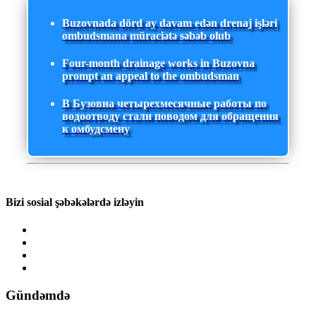
Buzovnada dörd ay davam edən drenaj işləri
ombudsmana müraciətə səbəb olub
Four-month drainage works in Buzovna
prompt an appeal to the ombudsman
В Бузовна четырехмесячные работы по
водоотводу стали поводом для обращения
к омбудсмену
Bizi sosial şəbəkələrdə izləyin
Gündəmdə