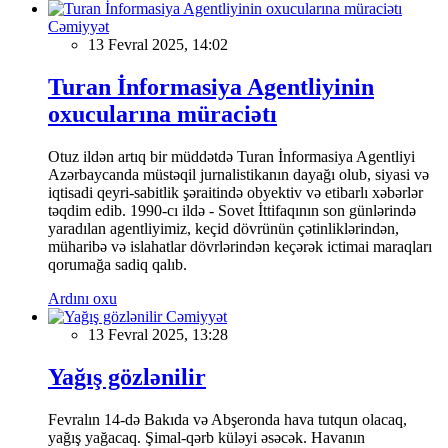
Cəmiyyət
13 Fevral 2025, 14:02
Turan İnformasiya Agentliyinin
oxucularına müraciətı
Otuz ildən artıq bir müddətdə Turan İnformasiya Agentliyi
Azərbaycanda müstəqil jurnalistikanın dayağı olub, siyasi və
iqtisadi qeyri-sabitlik şəraitində obyektiv və etibarlı xəbərlər
təqdim edib. 1990-cı ildə - Sovet İttifaqının son günlərində
yaradılan agentliyimiz, keçid dövrünün çətinliklərindən,
müharibə və islahatlar dövrlərindən keçərək ictimai maraqları
qorumağa sadiq qalıb.
Ardını oxu
Cəmiyyət
13 Fevral 2025, 13:28
Yağış gözlənilir
Fevralın 14-də Bakıda və Abşeronda hava tutqun olacaq,
yağış yağacaq. Şimal-qərb küləyi əsəcək. Havanın