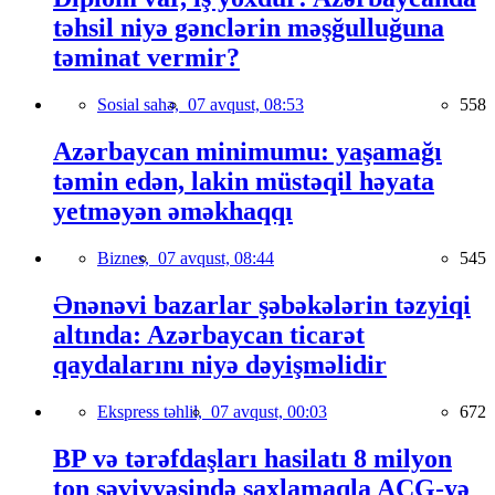
təhsil niyə gənclərin məşğulluğuna
təminat vermir?
Sosial sahə,
07 avqust, 08:53
558
Azərbaycan minimumu: yaşamağı
təmin edən, lakin müstəqil həyata
yetməyən əməkhaqqı
Biznes,
07 avqust, 08:44
545
Ənənəvi bazarlar şəbəkələrin təzyiqi
altında: Azərbaycan ticarət
qaydalarını niyə dəyişməlidir
Ekspress təhlil,
07 avqust, 00:03
672
BP və tərəfdaşları hasilatı 8 milyon
ton səviyyəsində saxlamaqla AÇG-yə