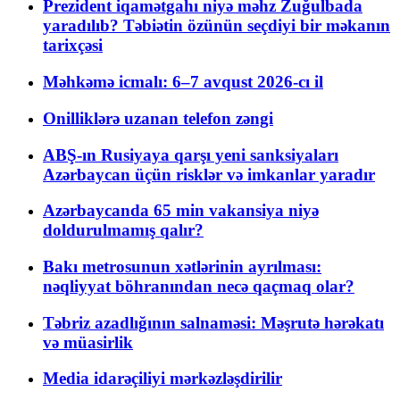
Prezident iqamətgahı niyə məhz Zuğulbada
yaradılıb? Təbiətin özünün seçdiyi bir məkanın
tarixçəsi
Məhkəmə icmalı: 6–7 avqust 2026-cı il
Onilliklərə uzanan telefon zəngi
ABŞ-ın Rusiyaya qarşı yeni sanksiyaları
Azərbaycan üçün risklər və imkanlar yaradır
Azərbaycanda 65 min vakansiya niyə
doldurulmamış qalır?
Bakı metrosunun xətlərinin ayrılması:
nəqliyyat böhranından necə qaçmaq olar?
Təbriz azadlığının salnaməsi: Məşrutə hərəkatı
və müasirlik
Media idarəçiliyi mərkəzləşdirilir