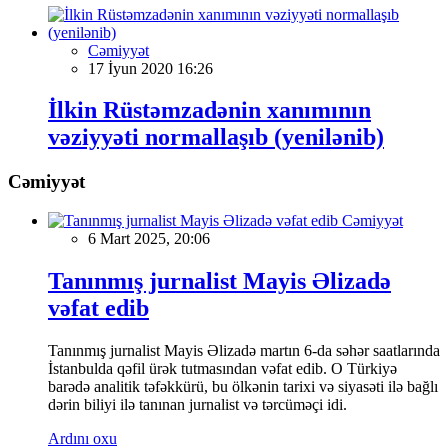
Cəmiyyət
17 İyun 2020 16:26
İlkin Rüstəmzadənin xanımının
vəziyyəti normallaşıb (yenilənib)
Cəmiyyət
Cəmiyyət
6 Mart 2025, 20:06
Tanınmış jurnalist Mayis Əlizadə
vəfat edib
Tanınmış jurnalist Mayis Əlizadə martın 6-da səhər saatlarında
İstanbulda qəfil ürək tutmasından vəfat edib. O Türkiyə
barədə analitik təfəkkürü, bu ölkənin tarixi və siyasəti ilə bağlı
dərin biliyi ilə tanınan jurnalist və tərcüməçi idi.
Ardını oxu