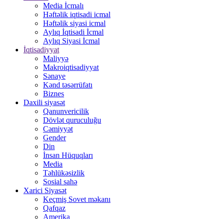
Media İcmalı
Həftəlik iqtisadi icmal
Həftəlik siyasi icmal
Aylıq İqtisadi İcmal
Aylıq Siyasi İcmal
İqtisadiyyat
Maliyyə
Makroiqtisadiyyat
Sənaye
Kənd təsərrüfatı
Biznes
Daxili siyasət
Qanunvericilik
Dövlət quruculuğu
Cəmiyyət
Gender
Din
İnsan Hüquqları
Media
Təhlükəsizlik
Sosial sahə
Xarici Siyasət
Keçmiş Sovet məkanı
Qafqaz
Amerika