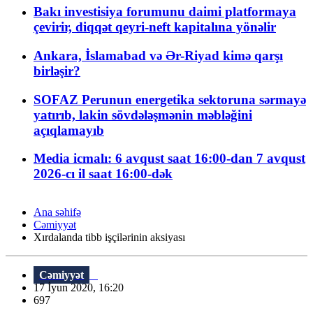
Bakı investisiya forumunu daimi platformaya
çevirir, diqqət qeyri-neft kapitalına yönəlir
Ankara, İslamabad və Ər-Riyad kimə qarşı
birləşir?
SOFAZ Perunun energetika sektoruna sərmayə
yatırıb, lakin sövdələşmənin məbləğini
açıqlamayıb
Media icmalı: 6 avqust saat 16:00-dan 7 avqust
2026-cı il saat 16:00-dək
Ana səhifə
Cəmiyyət
Xırdalanda tibb işçilərinin aksiyası
Cəmiyyət
17 İyun 2020, 16:20
697