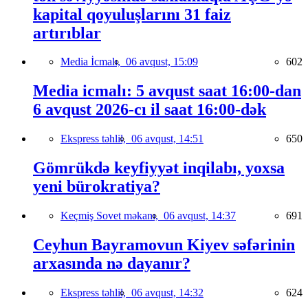
kapital qoyuluşlarını 31 faiz
artırıblar
Media İcmalı,
06 avqust, 15:09
602
Media icmalı: 5 avqust saat 16:00-dan
6 avqust 2026-cı il saat 16:00-dək
Ekspress təhlil,
06 avqust, 14:51
650
Gömrükdə keyfiyyət inqilabı, yoxsa
yeni bürokratiya?
Keçmiş Sovet məkanı,
06 avqust, 14:37
691
Ceyhun Bayramovun Kiyev səfərinin
arxasında nə dayanır?
Ekspress təhlil,
06 avqust, 14:32
624