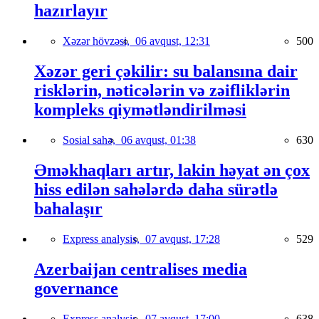
hazırlayır
Xəzər hövzəsi,
06 avqust, 12:31
500
Xəzər geri çəkilir: su balansına dair
risklərin, nəticələrin və zəifliklərin
kompleks qiymətləndirilməsi
Sosial sahə,
06 avqust, 01:38
630
Əməkhaqları artır, lakin həyat ən çox
hiss edilən sahələrdə daha sürətlə
bahalaşır
Express analysis,
07 avqust, 17:28
529
Azerbaijan centralises media
governance
Express analysis,
07 avqust, 17:00
638