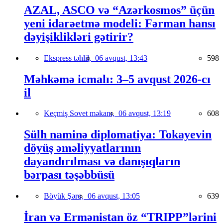
AZAL, ASCO və “Azərkosmos” üçün
yeni idarəetmə modeli: Fərman hansı
dəyişiklikləri gətirir?
Ekspress təhlil,
06 avqust, 13:43
598
Məhkəmə icmalı: 3–5 avqust 2026-cı
il
Keçmiş Sovet məkanı,
06 avqust, 13:19
608
Sülh naminə diplomatiya: Tokayevin
döyüş əməliyyatlarının
dayandırılması və danışıqların
bərpası təşəbbüsü
Böyük Şərq,
06 avqust, 13:05
639
İran və Ermənistan öz “TRIPP”lərini