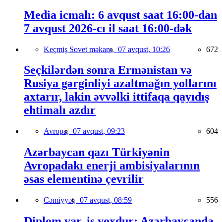
Media icmalı: 6 avqust saat 16:00-dan
7 avqust 2026-cı il saat 16:00-dək
Keçmiş Sovet məkanı,
07 avqust, 10:26
672
Seçkilərdən sonra Ermənistan və
Rusiya gərginliyi azaltmağın yollarını
axtarır, lakin əvvəlki ittifaqa qayıdış
ehtimalı azdır
Avropa,
07 avqust, 09:23
604
Azərbaycan qazı Türkiyənin
Avropadakı enerji ambisiyalarının
əsas elementinə çevrilir
Cəmiyyət,
07 avqust, 08:59
556
Diplom var, iş yoxdur: Azərbaycanda