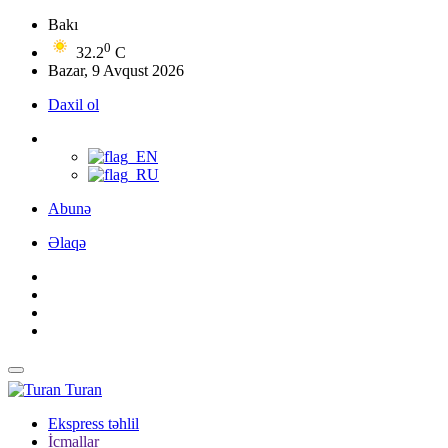
Bakı
0
32.2
C
Bazar, 9 Avqust 2026
Daxil ol
Abunə
Əlaqə
Turan
Ekspress təhlil
İcmallar