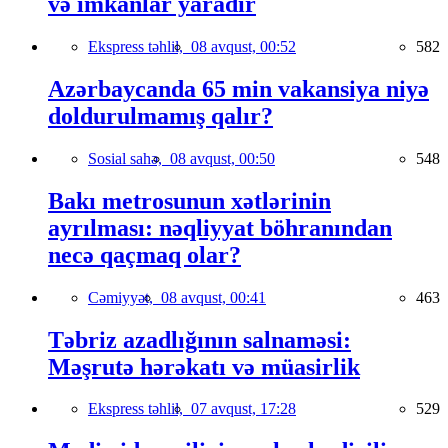
və imkanlar yaradır
Ekspress təhlil,
08 avqust, 00:52
582
Azərbaycanda 65 min vakansiya niyə
doldurulmamış qalır?
Sosial sahə,
08 avqust, 00:50
548
Bakı metrosunun xətlərinin
ayrılması: nəqliyyat böhranından
necə qaçmaq olar?
Cəmiyyət,
08 avqust, 00:41
463
Təbriz azadlığının salnaməsi:
Məşrutə hərəkatı və müasirlik
Ekspress təhlil,
07 avqust, 17:28
529