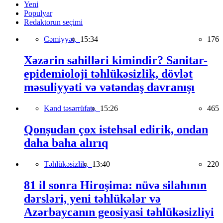
Yeni
Populyar
Redaktorun seçimi
Cəmiyyət,
15:34
176
Xəzərin sahilləri kimindir? Sanitar-
epidemioloji təhlükəsizlik, dövlət
məsuliyyəti və vətəndaş davranışı
Kənd təsərrüfatı,
15:26
465
Qonşudan çox istehsal edirik, ondan
daha baha alırıq
Təhlükəsizlik,
13:40
220
81 il sonra Hiroşima: nüvə silahının
dərsləri, yeni təhlükələr və
Azərbaycanın geosiyasi təhlükəsizliyi