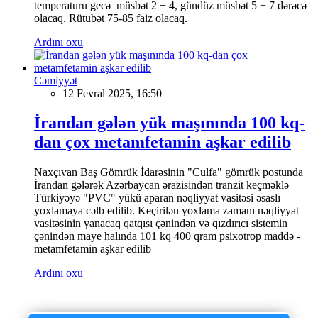
temperaturu gecə müsbət 2 + 4, gündüz müsbət 5 + 7 dərəcə
olacaq. Rütubət 75-85 faiz olacaq.
Ardını oxu
Cəmiyyət
12 Fevral 2025, 16:50
İrandan gələn yük maşınında 100 kq-
dan çox metamfetamin aşkar edilib
Naxçıvan Baş Gömrük İdarəsinin "Culfa" gömrük postunda
İrandan gələrək Azərbaycan ərazisindən tranzit keçməklə
Türkiyəyə "PVC" yükü aparan nəqliyyat vasitəsi əsaslı
yoxlamaya cəlb edilib. Keçirilən yoxlama zamanı nəqliyyat
vasitəsinin yanacaq qatqısı çənindən və qızdırıcı sistemin
çənindən maye halında 101 kq 400 qram psixotrop maddə -
metamfetamin aşkar edilib
Ardını oxu