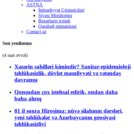
ASTNA
İqtisadiyyat Göstəriciləri
Siyası Monitorinq
Bazarların icmalı
Qarabağ münaqişəsi
Contact az
Son yenilənmə
(4 saat əvvəl)
Xəzərin sahilləri kimindir? Sanitar-epidemioloji
təhlükəsizlik, dövlət məsuliyyəti və vətəndaş
davranışı
Qonşudan çox istehsal edirik, ondan daha
baha alırıq
81 il sonra Hiroşima: nüvə silahının dərsləri,
yeni təhlükələr və Azərbaycanın geosiyasi
təhlükəsizliyi