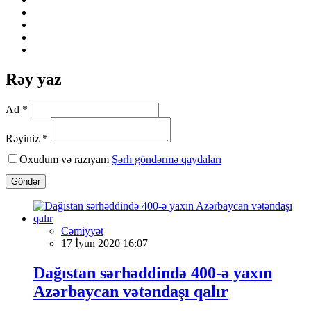
Rəy yaz
Ad *
Rəyiniz *
Oxudum və razıyam
Şərh göndərmə qaydaları
Göndər
Cəmiyyət
17 İyun 2020 16:07
Dağıstan sərhəddində 400-ə yaxın
Azərbaycan vətəndaşı qalır