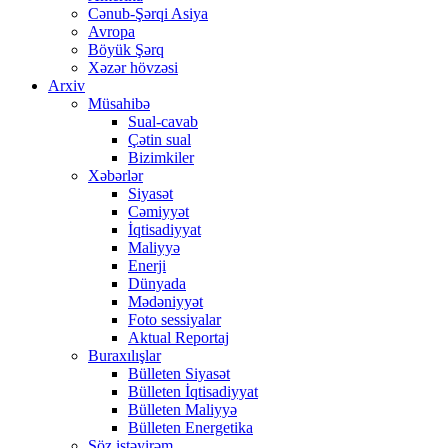
Cənub-Şərqi Asiya
Avropa
Böyük Şərq
Xəzər hövzəsi
Arxiv
Müsahibə
Sual-cavab
Çətin sual
Bizimkiler
Xəbərlər
Siyasət
Cəmiyyət
İqtisadiyyat
Maliyyə
Enerji
Dünyada
Mədəniyyət
Foto sessiyalar
Aktual Reportaj
Buraxılışlar
Bülleten Siyasət
Bülleten İqtisadiyyat
Bülleten Maliyyə
Bülleten Energetika
Söz istəyirəm