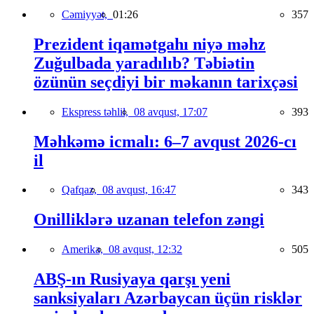
Cəmiyyət,
01:26
357
Prezident iqamətgahı niyə məhz
Zuğulbada yaradılıb? Təbiətin
özünün seçdiyi bir məkanın tarixçəsi
Ekspress təhlil,
08 avqust, 17:07
393
Məhkəmə icmalı: 6–7 avqust 2026-cı
il
Qafqaz,
08 avqust, 16:47
343
Onilliklərə uzanan telefon zəngi
Amerika,
08 avqust, 12:32
505
ABŞ-ın Rusiyaya qarşı yeni
sanksiyaları Azərbaycan üçün risklər