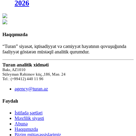
2026
Haqqımızda
“Turan” siyasət, iqtisadiyyat və cəmiyyət həyatının qovuşuğunda
fəaliyyət göstərən müstəqil analitik qurumdur.
Turan analitik xidməti
Bakı, AZ1010
Süleyman Rəhimov küç.,186, Mən. 24
Tel.: (+99412) 440 11 96
agency@turan.az
Faydalı
İstifadə şərtləri
Məxfilik siyasti
Abunə
Haqqımızda
Bizim mütəxəssislərimiz