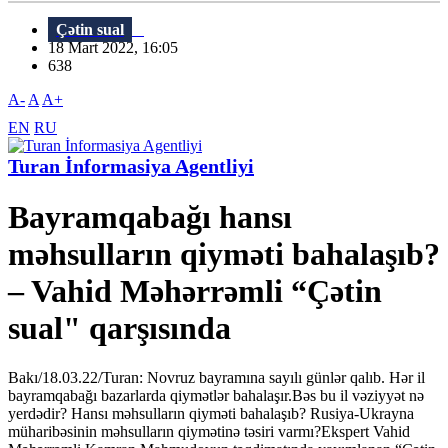
Çətin sual
18 Mart 2022, 16:05
638
A-
A
A+
EN
RU
Turan İnformasiya Agentliyi
Bayramqabağı hansı
məhsulların qiyməti bahalaşıb?
– Vahid Məhərrəmli “Çətin
sual" qarşısında
Bakı/18.03.22/Turan: Novruz bayramına sayılı günlər qalıb. Hər il
bayramqabağı bazarlarda qiymətlər bahalaşır.Bəs bu il vəziyyət nə
yerdədir? Hansı məhsulların qiyməti bahalaşıb? Rusiya-Ukrayna
müharibəsinin məhsulların qiymətinə təsiri varmı?Ekspert Vahid