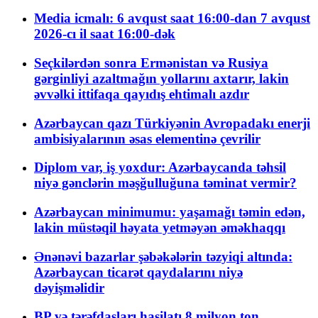
Media icmalı: 6 avqust saat 16:00-dan 7 avqust
2026-cı il saat 16:00-dək
Seçkilərdən sonra Ermənistan və Rusiya
gərginliyi azaltmağın yollarını axtarır, lakin
əvvəlki ittifaqa qayıdış ehtimalı azdır
Azərbaycan qazı Türkiyənin Avropadakı enerji
ambisiyalarının əsas elementinə çevrilir
Diplom var, iş yoxdur: Azərbaycanda təhsil
niyə gənclərin məşğulluğuna təminat vermir?
Azərbaycan minimumu: yaşamağı təmin edən,
lakin müstəqil həyata yetməyən əməkhaqqı
Ənənəvi bazarlar şəbəkələrin təzyiqi altında:
Azərbaycan ticarət qaydalarını niyə
dəyişməlidir
BP və tərəfdaşları hasilatı 8 milyon ton