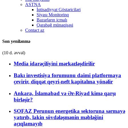
ASTNA
İqtisadiyyat Göstəriciləri
Siyası Monitorinq
Bazarların icmalı
Qarabağ münaqişəsi
Contact az
Son yenilənmə
(10 d. əvvəl)
Media idarəçiliyini mərkəzləşdirilir
Bakı investisiya forumunu daimi platformaya
çevirir, diqqət qeyri-neft kapitalına yönəlir
Ankara, İslamabad və Ər-Riyad kimə qarşı
birləşir?
SOFAZ Perunun energetika sektoruna sərmayə
yatırıb, lakin sövdələşmənin məbləğini
açıqlamayıb