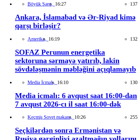
Böyük Şərq,
16:27
137
Ankara, İslamabad və Ər-Riyad kimə
qarşı birləşir?
Amerika,
16:19
132
SOFAZ Perunun energetika
sektoruna sərmayə yatırıb, lakin
sövdələşmənin məbləğini açıqlamayıb
Media İcmalı,
16:10
130
Media icmalı: 6 avqust saat 16:00-dan
7 avqust 2026-cı il saat 16:00-dək
Keçmiş Sovet məkanı,
10:26
255
Seçkilərdən sonra Ermənistan və
Rusiya gərginliyi azaltmağın yollarını