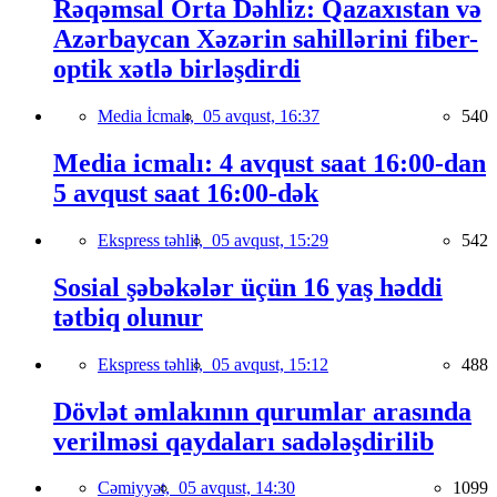
Rəqəmsal Orta Dəhliz: Qazaxıstan və
Azərbaycan Xəzərin sahillərini fiber-
optik xətlə birləşdirdi
Media İcmalı,
05 avqust, 16:37
540
Media icmalı: 4 avqust saat 16:00-dan
5 avqust saat 16:00-dək
Ekspress təhlil,
05 avqust, 15:29
542
Sosial şəbəkələr üçün 16 yaş həddi
tətbiq olunur
Ekspress təhlil,
05 avqust, 15:12
488
Dövlət əmlakının qurumlar arasında
verilməsi qaydaları sadələşdirilib
Cəmiyyət,
05 avqust, 14:30
1099