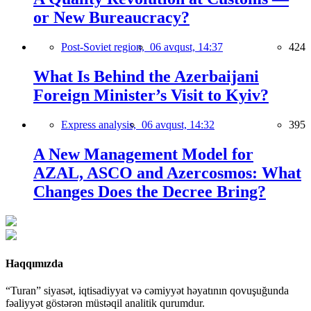
or New Bureaucracy?
Post-Soviet region,
06 avqust, 14:37
424
What Is Behind the Azerbaijani
Foreign Minister’s Visit to Kyiv?
Express analysis,
06 avqust, 14:32
395
A New Management Model for
AZAL, ASCO and Azercosmos: What
Changes Does the Decree Bring?
Haqqımızda
“Turan” siyasət, iqtisadiyyat və cəmiyyət həyatının qovuşuğunda
fəaliyyət göstərən müstəqil analitik qurumdur.