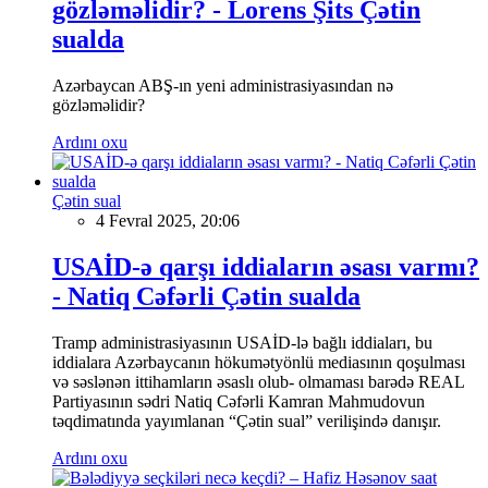
gözləməlidir? - Lorens Şits Çətin
sualda
Azərbaycan ABŞ-ın yeni administrasiyasından nə
gözləməlidir?
Ardını oxu
Çətin sual
4 Fevral 2025, 20:06
USAİD-ə qarşı iddiaların əsası varmı?
- Natiq Cəfərli Çətin sualda
Tramp administrasiyasının USAİD-lə bağlı iddiaları, bu
iddialara Azərbaycanın hökumətyönlü mediasının qoşulması
və səslənən ittihamların əsaslı olub- olmaması barədə REAL
Partiyasının sədri Natiq Cəfərli Kamran Mahmudovun
təqdimatında yayımlanan “Çətin sual” verilişində danışır.
Ardını oxu