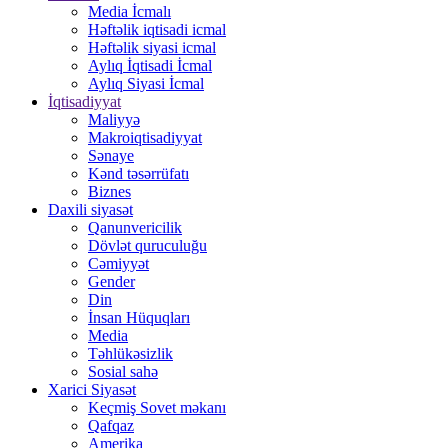
Media İcmalı
Həftəlik iqtisadi icmal
Həftəlik siyasi icmal
Aylıq İqtisadi İcmal
Aylıq Siyasi İcmal
İqtisadiyyat
Maliyyə
Makroiqtisadiyyat
Sənaye
Kənd təsərrüfatı
Biznes
Daxili siyasət
Qanunvericilik
Dövlət quruculuğu
Cəmiyyət
Gender
Din
İnsan Hüquqları
Media
Təhlükəsizlik
Sosial sahə
Xarici Siyasət
Keçmiş Sovet məkanı
Qafqaz
Amerika