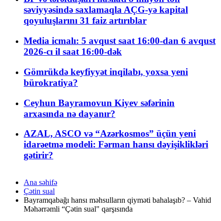
səviyyəsində saxlamaqla AÇG-yə kapital
qoyuluşlarını 31 faiz artırıblar
Media icmalı: 5 avqust saat 16:00-dan 6 avqust
2026-cı il saat 16:00-dək
Gömrükdə keyfiyyət inqilabı, yoxsa yeni
bürokratiya?
Ceyhun Bayramovun Kiyev səfərinin
arxasında nə dayanır?
AZAL, ASCO və “Azərkosmos” üçün yeni
idarəetmə modeli: Fərman hansı dəyişiklikləri
gətirir?
Ana səhifə
Çətin sual
Bayramqabağı hansı məhsulların qiyməti bahalaşıb? – Vahid
Məhərrəmli “Çətin sual" qarşısında