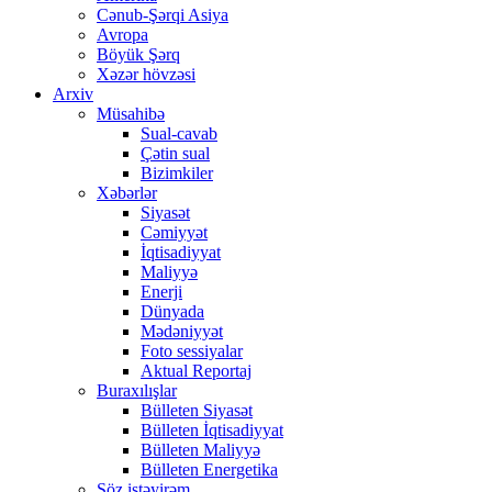
Cənub-Şərqi Asiya
Avropa
Böyük Şərq
Xəzər hövzəsi
Arxiv
Müsahibə
Sual-cavab
Çətin sual
Bizimkiler
Xəbərlər
Siyasət
Cəmiyyət
İqtisadiyyat
Maliyyə
Enerji
Dünyada
Mədəniyyət
Foto sessiyalar
Aktual Reportaj
Buraxılışlar
Bülleten Siyasət
Bülleten İqtisadiyyat
Bülleten Maliyyə
Bülleten Energetika
Söz istəyirəm