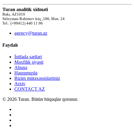
Turan analitik xidməti
Bakı, AZ1010
Süleyman Rəhimov küç.,186, Mən. 24
Tel.: (+99412) 440 11 96
agency@turan.az
Faydalı
İstifadə şərtləri
Məxfilik siyasti
Abunə
Haqqımızda
Bizim mütəxəssislərimiz
Arxiv
CONTACT AZ
© 2026 Turan. Bütün hüquqlar qorunur.