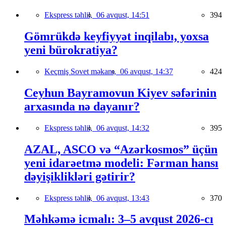
Ekspress təhlil,
06 avqust, 14:51
394
Gömrükdə keyfiyyət inqilabı, yoxsa
yeni bürokratiya?
Keçmiş Sovet məkanı,
06 avqust, 14:37
424
Ceyhun Bayramovun Kiyev səfərinin
arxasında nə dayanır?
Ekspress təhlil,
06 avqust, 14:32
395
AZAL, ASCO və “Azərkosmos” üçün
yeni idarəetmə modeli: Fərman hansı
dəyişiklikləri gətirir?
Ekspress təhlil,
06 avqust, 13:43
370
Məhkəmə icmalı: 3–5 avqust 2026-cı