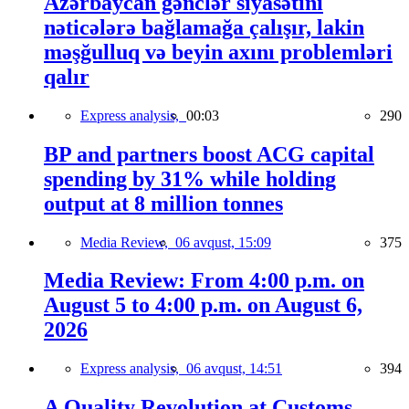
Azərbaycan gənclər siyasətini
nəticələrə bağlamağa çalışır, lakin
məşğulluq və beyin axını problemləri
qalır
Express analysis,
00:03
290
BP and partners boost ACG capital
spending by 31% while holding
output at 8 million tonnes
Media Review,
06 avqust, 15:09
375
Media Review: From 4:00 p.m. on
August 5 to 4:00 p.m. on August 6,
2026
Express analysis,
06 avqust, 14:51
394
A Quality Revolution at Customs —