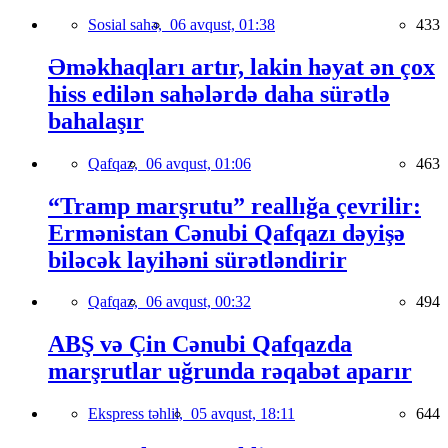
Sosial sahə,
06 avqust, 01:38
433
Əməkhaqları artır, lakin həyat ən çox
hiss edilən sahələrdə daha sürətlə
bahalaşır
Qafqaz,
06 avqust, 01:06
463
“Tramp marşrutu” reallığa çevrilir:
Ermənistan Cənubi Qafqazı dəyişə
biləcək layihəni sürətləndirir
Qafqaz,
06 avqust, 00:32
494
ABŞ və Çin Cənubi Qafqazda
marşrutlar uğrunda rəqabət aparır
Ekspress təhlil,
05 avqust, 18:11
644