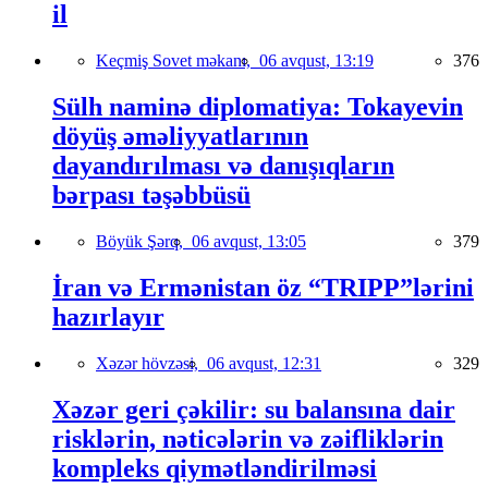
il
Keçmiş Sovet məkanı,
06 avqust, 13:19
376
Sülh naminə diplomatiya: Tokayevin
döyüş əməliyyatlarının
dayandırılması və danışıqların
bərpası təşəbbüsü
Böyük Şərq,
06 avqust, 13:05
379
İran və Ermənistan öz “TRIPP”lərini
hazırlayır
Xəzər hövzəsi,
06 avqust, 12:31
329
Xəzər geri çəkilir: su balansına dair
risklərin, nəticələrin və zəifliklərin
kompleks qiymətləndirilməsi