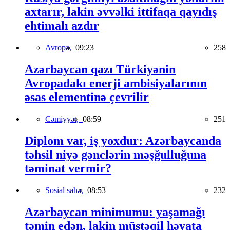
axtarır, lakin əvvəlki ittifaqa qayıdış
ehtimalı azdır
Avropa,
09:23
258
Azərbaycan qazı Türkiyənin
Avropadakı enerji ambisiyalarının
əsas elementinə çevrilir
Cəmiyyət,
08:59
251
Diplom var, iş yoxdur: Azərbaycanda
təhsil niyə gənclərin məşğulluğuna
təminat vermir?
Sosial sahə,
08:53
232
Azərbaycan minimumu: yaşamağı
təmin edən, lakin müstəqil həyata