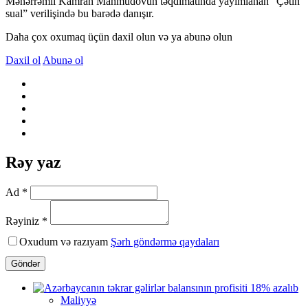
Məhərrəmli Kamran Mahmudovun təqdimatında yayımlanan “Çətin
sual” verilişində bu barədə danışır.
Daha çox oxumaq üçün daxil olun və ya abunə olun
Daxil ol
Abunə ol
Rəy yaz
Ad *
Rəyiniz *
Oxudum və razıyam
Şərh göndərmə qaydaları
Göndər
Maliyyə