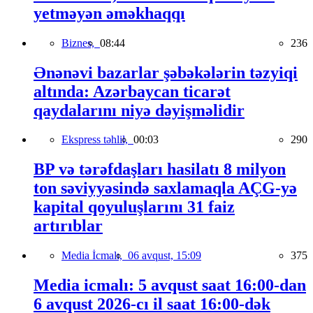
yetməyən əməkhaqqı
Biznes,
08:44
236
Ənənəvi bazarlar şəbəkələrin təzyiqi
altında: Azərbaycan ticarət
qaydalarını niyə dəyişməlidir
Ekspress təhlil,
00:03
290
BP və tərəfdaşları hasilatı 8 milyon
ton səviyyəsində saxlamaqla AÇG-yə
kapital qoyuluşlarını 31 faiz
artırıblar
Media İcmalı,
06 avqust, 15:09
375
Media icmalı: 5 avqust saat 16:00-dan
6 avqust 2026-cı il saat 16:00-dək