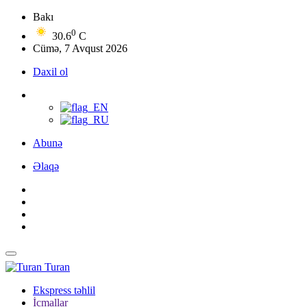
Bakı
0
30.6
C
Cümə, 7 Avqust 2026
Daxil ol
Abunə
Əlaqə
Turan
Ekspress təhlil
İcmallar