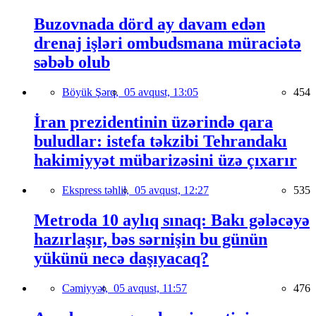
Buzovnada dörd ay davam edən
drenaj işləri ombudsmana müraciətə
səbəb olub
Böyük Şərq,
05 avqust, 13:05
454
İran prezidentinin üzərində qara
buludlar: istefa təkzibi Tehrandakı
hakimiyyət mübarizəsini üzə çıxarır
Ekspress təhlil,
05 avqust, 12:27
535
Metroda 10 aylıq sınaq: Bakı gələcəyə
hazırlaşır, bəs sərnişin bu günün
yükünü necə daşıyacaq?
Cəmiyyət,
05 avqust, 11:57
476