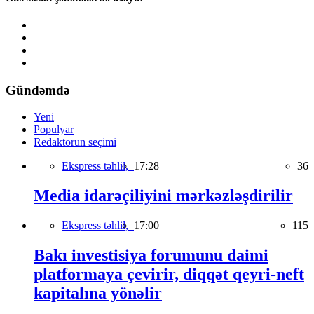
Gündəmdə
Yeni
Populyar
Redaktorun seçimi
Ekspress təhlil,
17:28
36
Media idarəçiliyini mərkəzləşdirilir
Ekspress təhlil,
17:00
115
Bakı investisiya forumunu daimi
platformaya çevirir, diqqət qeyri-neft
kapitalına yönəlir