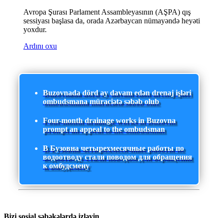
Avropa Şurası Parlament Assambleyasının (AŞPA) qış
sessiyası başlasa da, orada Azərbaycan nümayəndə heyəti
yoxdur.
Ardını oxu
Buzovnada dörd ay davam edən drenaj işləri
ombudsmana müraciətə səbəb olub
Four-month drainage works in Buzovna
prompt an appeal to the ombudsman
В Бузовна четырехмесячные работы по
водоотводу стали поводом для обращения
к омбудсмену
Bizi sosial şəbəkələrdə izləyin