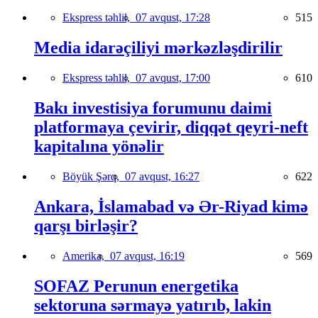
Ekspress təhlil,
07 avqust, 17:28
515
Media idarəçiliyi mərkəzləşdirilir
Ekspress təhlil,
07 avqust, 17:00
610
Bakı investisiya forumunu daimi
platformaya çevirir, diqqət qeyri-neft
kapitalına yönəlir
Böyük Şərq,
07 avqust, 16:27
622
Ankara, İslamabad və Ər-Riyad kimə
qarşı birləşir?
Amerika,
07 avqust, 16:19
569
SOFAZ Perunun energetika
sektoruna sərmayə yatırıb, lakin