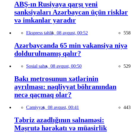
ABŞ-ın Rusiyaya qarşı yeni
sanksiyaları Azərbaycan üçün risklər
və imkanlar yaradır
Ekspress təhlil,
08 avqust, 00:52
558
Azərbaycanda 65 min vakansiya niyə
doldurulmamış qalır?
Sosial sahə,
08 avqust, 00:50
529
Bakı metrosunun xətlərinin
ayrılması: nəqliyyat böhranından
necə qaçmaq olar?
Cəmiyyət,
08 avqust, 00:41
443
Təbriz azadlığının salnaməsi:
Məşrutə hərəkatı və müasirlik