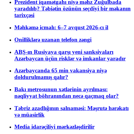
Prezident iqamətgahı niyə məhz Zuğulbada
yaradılıb? Təbiətin özünün seçdiyi bir məkanın
tarixçəsi
Məhkəmə icmalı: 6–7 avqust 2026-cı il
Onilliklərə uzanan telefon zəngi
ABŞ-ın Rusiyaya qarşı yeni sanksiyaları
Azərbaycan üçün risklər və imkanlar yaradır
Azərbaycanda 65 min vakansiya niyə
doldurulmamış qalır?
Bakı metrosunun xətlərinin ayrılması:
nəqliyyat böhranından necə qaçmaq olar?
Təbriz azadlığının salnaməsi: Məşrutə hərəkatı
və müasirlik
Media idarəçiliyi mərkəzləşdirilir