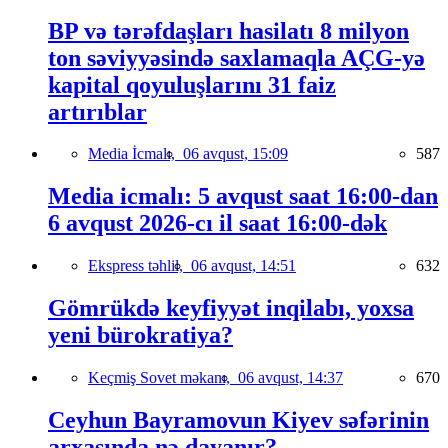
BP və tərəfdaşları hasilatı 8 milyon
ton səviyyəsində saxlamaqla AÇG-yə
kapital qoyuluşlarını 31 faiz
artırıblar
Media İcmalı,
06 avqust, 15:09
587
Media icmalı: 5 avqust saat 16:00-dan
6 avqust 2026-cı il saat 16:00-dək
Ekspress təhlil,
06 avqust, 14:51
632
Gömrükdə keyfiyyət inqilabı, yoxsa
yeni bürokratiya?
Keçmiş Sovet məkanı,
06 avqust, 14:37
670
Ceyhun Bayramovun Kiyev səfərinin
arxasında nə dayanır?