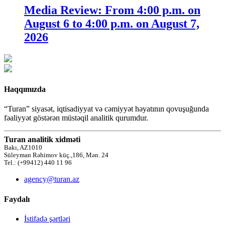
Media Review: From 4:00 p.m. on
August 6 to 4:00 p.m. on August 7,
2026
Haqqımızda
“Turan” siyasət, iqtisadiyyat və cəmiyyət həyatının qovuşuğunda
fəaliyyət göstərən müstəqil analitik qurumdur.
Turan analitik xidməti
Bakı, AZ1010
Süleyman Rəhimov küç.,186, Mən. 24
Tel.: (+99412) 440 11 96
agency@turan.az
Faydalı
İstifadə şərtləri