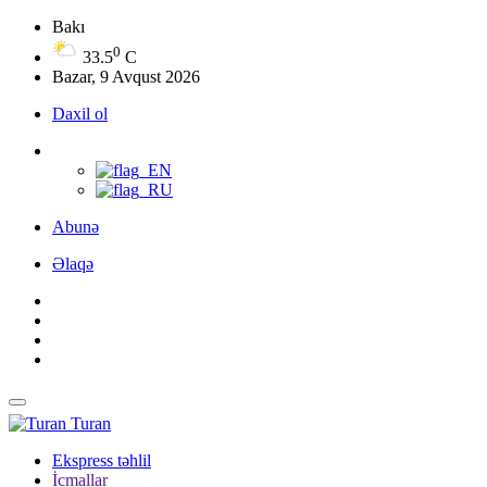
Bakı
0
33.5
C
Bazar, 9 Avqust 2026
Daxil ol
Abunə
Əlaqə
Turan
Ekspress təhlil
İcmallar