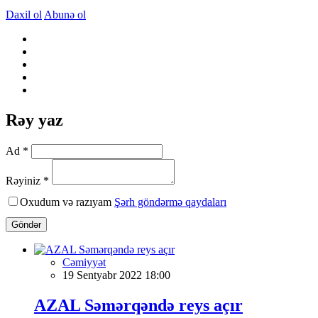
Daxil ol
Abunə ol
Rəy yaz
Ad *
Rəyiniz *
Oxudum və razıyam
Şərh göndərmə qaydaları
Göndər
Cəmiyyət
19 Sentyabr 2022 18:00
AZAL Səmərqəndə reys açır