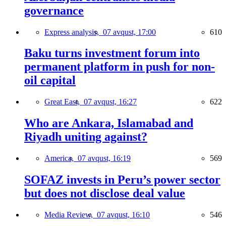
governance
Express analysis,
07 avqust, 17:00
610
Baku turns investment forum into
permanent platform in push for non-
oil capital
Great East,
07 avqust, 16:27
622
Who are Ankara, Islamabad and
Riyadh uniting against?
America,
07 avqust, 16:19
569
SOFAZ invests in Peru’s power sector
but does not disclose deal value
Media Review,
07 avqust, 16:10
546