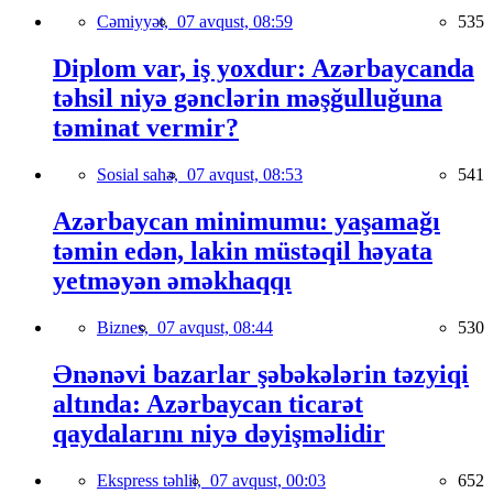
Cəmiyyət,
07 avqust, 08:59
535
Diplom var, iş yoxdur: Azərbaycanda
təhsil niyə gənclərin məşğulluğuna
təminat vermir?
Sosial sahə,
07 avqust, 08:53
541
Azərbaycan minimumu: yaşamağı
təmin edən, lakin müstəqil həyata
yetməyən əməkhaqqı
Biznes,
07 avqust, 08:44
530
Ənənəvi bazarlar şəbəkələrin təzyiqi
altında: Azərbaycan ticarət
qaydalarını niyə dəyişməlidir
Ekspress təhlil,
07 avqust, 00:03
652