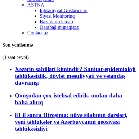
ASTNA
İqtisadiyyat Göstəriciləri
Siyası Monitorinq
Bazarların icmalı
Qarabağ münaqişəsi
Contact az
Son yenilənmə
(1 saat əvvəl)
Xəzərin sahilləri kimindir? Sanitar-epidemioloji
təhlükəsizlik, dövlət məsuliyyəti və vətəndaş
davranışı
Qonşudan çox istehsal edirik, ondan daha
baha alırıq
81 il sonra Hiroşima: nüvə silahının dərsləri,
yeni təhlükələr və Azərbaycanın geosiyasi
təhlükəsizliyi