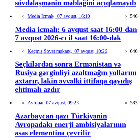
sövdələşmənin məbləğini açıqlamayıb
Media İcmalı,
07 avqust, 16:10
546
Media icmalı: 6 avqust saat 16:00-dan
7 avqust 2026-cı il saat 16:00-dək
Keçmiş Sovet məkanı,
07 avqust, 10:26
646
Seçkilərdən sonra Ermənistan və
Rusiya gərginliyi azaltmağın yollarını
axtarır, lakin əvvəlki ittifaqa qayıdış
ehtimalı azdır
Avropa,
07 avqust, 09:23
583
Azərbaycan qazı Türkiyənin
Avropadakı enerji ambisiyalarının
əsas elementinə çevrilir