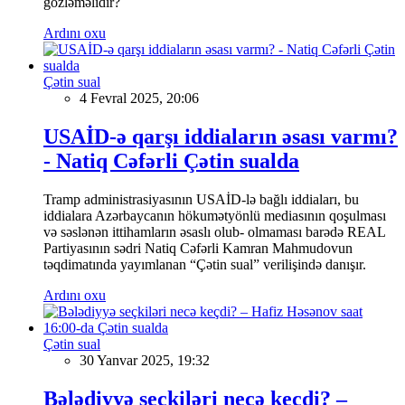
gözləməlidir?
Ardını oxu
Çətin sual
4 Fevral 2025, 20:06
USAİD-ə qarşı iddiaların əsası varmı?
- Natiq Cəfərli Çətin sualda
Tramp administrasiyasının USAİD-lə bağlı iddiaları, bu
iddialara Azərbaycanın hökumətyönlü mediasının qoşulması
və səslənən ittihamların əsaslı olub- olmaması barədə REAL
Partiyasının sədri Natiq Cəfərli Kamran Mahmudovun
təqdimatında yayımlanan “Çətin sual” verilişində danışır.
Ardını oxu
Çətin sual
30 Yanvar 2025, 19:32
Bələdiyyə seçkiləri necə keçdi? –