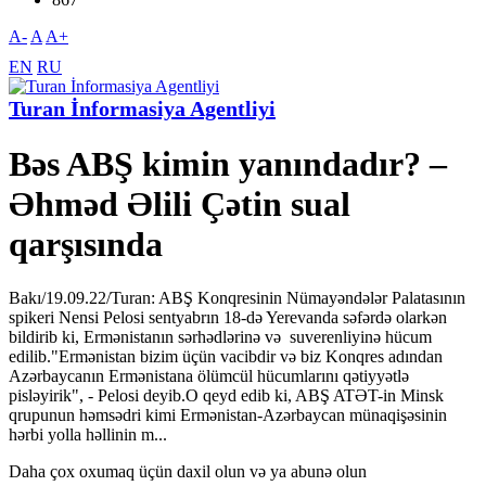
A-
A
A+
EN
RU
Turan İnformasiya Agentliyi
Bəs ABŞ kimin yanındadır? –
Əhməd Əlili Çətin sual
qarşısında
Bakı/19.09.22/Turan: ABŞ Konqresinin Nümayəndələr Palatasının
spikeri Nensi Pelosi sentyabrın 18-də Yerevanda səfərdə olarkən
bildirib ki, Ermənistanın sərhədlərinə və suverenliyinə hücum
edilib."Ermənistan bizim üçün vacibdir və biz Konqres adından
Azərbaycanın Ermənistana ölümcül hücumlarını qətiyyətlə
pisləyirik", - Pelosi deyib.O qeyd edib ki, ABŞ ATƏT-in Minsk
qrupunun həmsədri kimi Ermənistan-Azərbaycan münaqişəsinin
hərbi yolla həllinin m...
Daha çox oxumaq üçün daxil olun və ya abunə olun