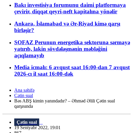
Bakı investisiya forumunu daimi platformaya
çevirir, diqqət qeyri-neft kapitalına yönəlir
Ankara, İslamabad və Ər-Riyad kimə qarşı
birləşir?
SOFAZ Perunun energetika sektoruna sərmayə
yatırıb, lakin sövdələşmənin məbləğini
açıqlamayıb
Media icmalı: 6 avqust saat 16:00-dan 7 avqust
2026-cı il saat 16:00-dək
Ana səhifə
Çətin sual
Bəs ABŞ kimin yanındadır? – Əhməd Əlili Çətin sual
qarşısında
Çətin sual
19 Sentyabr 2022, 19:01
867