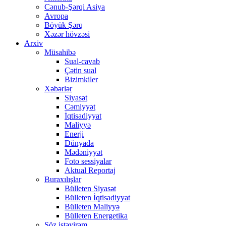
Cənub-Şərqi Asiya
Avropa
Böyük Şərq
Xəzər hövzəsi
Arxiv
Müsahibə
Sual-cavab
Çətin sual
Bizimkiler
Xəbərlər
Siyasət
Cəmiyyət
İqtisadiyyat
Maliyyə
Enerji
Dünyada
Mədəniyyət
Foto sessiyalar
Aktual Reportaj
Buraxılışlar
Bülleten Siyasət
Bülleten İqtisadiyyat
Bülleten Maliyyə
Bülleten Energetika
Söz istəyirəm