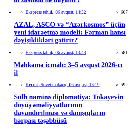
Ekspress təhlil,
06 avqust, 14:32
607
AZAL, ASCO və “Azərkosmos” üçün
yeni idarəetmə modeli: Fərman hansı
dəyişiklikləri gətirir?
Ekspress təhlil,
06 avqust, 13:43
581
Məhkəmə icmalı: 3–5 avqust 2026-cı
il
Keçmiş Sovet məkanı,
06 avqust, 13:19
592
Sülh naminə diplomatiya: Tokayevin
döyüş əməliyyatlarının
dayandırılması və danışıqların
bərpası təşəbbüsü