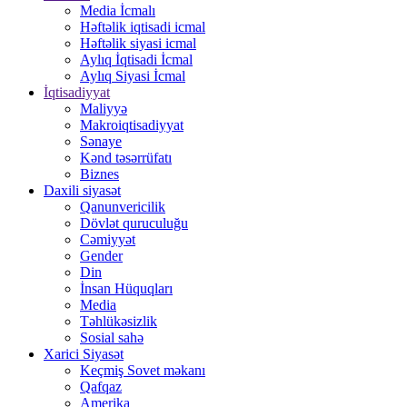
Media İcmalı
Həftəlik iqtisadi icmal
Həftəlik siyasi icmal
Aylıq İqtisadi İcmal
Aylıq Siyasi İcmal
İqtisadiyyat
Maliyyə
Makroiqtisadiyyat
Sənaye
Kənd təsərrüfatı
Biznes
Daxili siyasət
Qanunvericilik
Dövlət quruculuğu
Cəmiyyət
Gender
Din
İnsan Hüquqları
Media
Təhlükəsizlik
Sosial sahə
Xarici Siyasət
Keçmiş Sovet məkanı
Qafqaz
Amerika