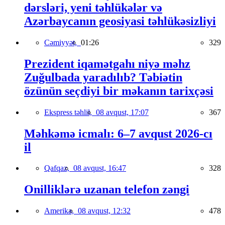
dərsləri, yeni təhlükələr və
Azərbaycanın geosiyasi təhlükəsizliyi
Cəmiyyət,
01:26
329
Prezident iqamətgahı niyə məhz
Zuğulbada yaradılıb? Təbiətin
özünün seçdiyi bir məkanın tarixçəsi
Ekspress təhlil,
08 avqust, 17:07
367
Məhkəmə icmalı: 6–7 avqust 2026-cı
il
Qafqaz,
08 avqust, 16:47
328
Onilliklərə uzanan telefon zəngi
Amerika,
08 avqust, 12:32
478