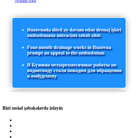
Ardını oxu
Buzovnada dörd ay davam edən drenaj işləri
ombudsmana müraciətə səbəb olub
Four-month drainage works in Buzovna
prompt an appeal to the ombudsman
В Бузовна четырехмесячные работы по
водоотводу стали поводом для обращения
к омбудсмену
Bizi sosial şəbəkələrdə izləyin