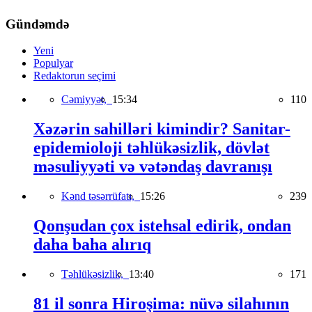
Gündəmdə
Yeni
Populyar
Redaktorun seçimi
Cəmiyyət,
15:34
110
Xəzərin sahilləri kimindir? Sanitar-
epidemioloji təhlükəsizlik, dövlət
məsuliyyəti və vətəndaş davranışı
Kənd təsərrüfatı,
15:26
239
Qonşudan çox istehsal edirik, ondan
daha baha alırıq
Təhlükəsizlik,
13:40
171
81 il sonra Hiroşima: nüvə silahının