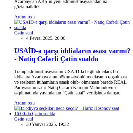
Azərbaycan ABŞ-ın yeni administrasiyasından nə
gözləməlidir?
Ardını oxu
Çətin sual
4 Fevral 2025, 20:06
USAİD-ə qarşı iddiaların əsası varmı?
- Natiq Cəfərli Çətin sualda
Tramp administrasiyasının USAİD-lə bağlı iddiaları, bu
iddialara Azərbaycanın hökumətyönlü mediasının qoşulması
və səslənən ittihamların əsaslı olub- olmaması barədə REAL
Partiyasının sədri Natiq Cəfərli Kamran Mahmudovun
təqdimatında yayımlanan “Çətin sual” verilişində danışır.
Ardını oxu
Çətin sual
30 Yanvar 2025, 19:32