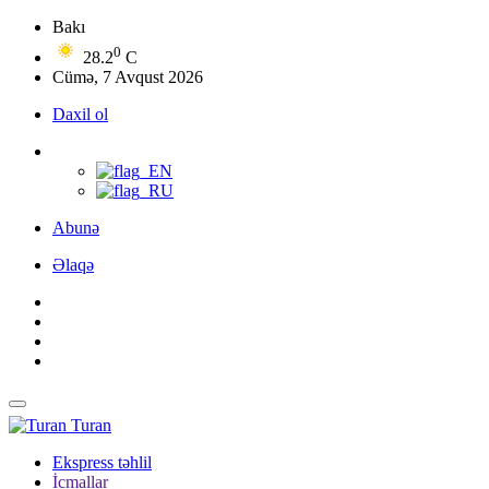
Bakı
0
28.2
C
Cümə, 7 Avqust 2026
Daxil ol
Abunə
Əlaqə
Turan
Ekspress təhlil
İcmallar