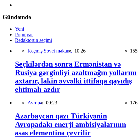
Gündəmdə
Yeni
Populyar
Redaktorun seçimi
Keçmiş Sovet məkanı,
10:26
155
Seçkilərdən sonra Ermənistan və
Rusiya gərginliyi azaltmağın yollarını
axtarır, lakin əvvəlki ittifaqa qayıdış
ehtimalı azdır
Avropa,
09:23
176
Azərbaycan qazı Türkiyənin
Avropadakı enerji ambisiyalarının
əsas elementinə çevrilir