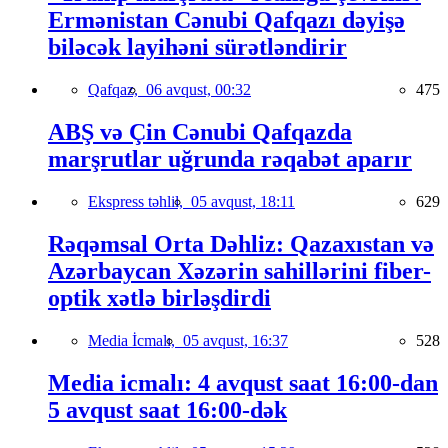
Ermənistan Cənubi Qafqazı dəyişə
biləcək layihəni sürətləndirir
Qafqaz,
06 avqust, 00:32
475
ABŞ və Çin Cənubi Qafqazda
marşrutlar uğrunda rəqabət aparır
Ekspress təhlil,
05 avqust, 18:11
629
Rəqəmsal Orta Dəhliz: Qazaxıstan və
Azərbaycan Xəzərin sahillərini fiber-
optik xətlə birləşdirdi
Media İcmalı,
05 avqust, 16:37
528
Media icmalı: 4 avqust saat 16:00-dan
5 avqust saat 16:00-dək