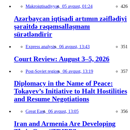
Makroiqtisadiyyat,
05 avqust, 01:24
426
Azərbaycan iqtisadi artımın zəiflədiyi
şəraitdə rəqəmsallaşmanı
sürətləndirir
Express analysis,
06 avqust, 13:43
351
Court Review: August 3–5, 2026
Post-Soviet region,
06 avqust, 13:19
357
Diplomacy in the Name of Peace:
Tokayev’s Initiative to Halt Hostilities
and Resume Negotiations
Great East,
06 avqust, 13:05
356
Iran and Armenia Are Developing