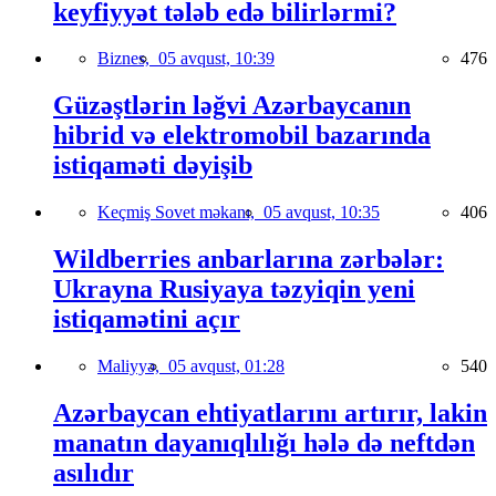
keyfiyyət tələb edə bilirlərmi?
Biznes,
05 avqust, 10:39
476
Güzəştlərin ləğvi Azərbaycanın
hibrid və elektromobil bazarında
istiqaməti dəyişib
Keçmiş Sovet məkanı,
05 avqust, 10:35
406
Wildberries anbarlarına zərbələr:
Ukrayna Rusiyaya təzyiqin yeni
istiqamətini açır
Maliyyə,
05 avqust, 01:28
540
Azərbaycan ehtiyatlarını artırır, lakin
manatın dayanıqlılığı hələ də neftdən
asılıdır