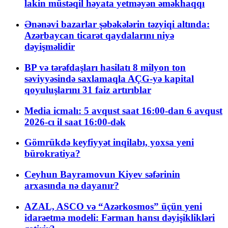
lakin müstəqil həyata yetməyən əməkhaqqı
Ənənəvi bazarlar şəbəkələrin təzyiqi altında:
Azərbaycan ticarət qaydalarını niyə
dəyişməlidir
BP və tərəfdaşları hasilatı 8 milyon ton
səviyyəsində saxlamaqla AÇG-yə kapital
qoyuluşlarını 31 faiz artırıblar
Media icmalı: 5 avqust saat 16:00-dan 6 avqust
2026-cı il saat 16:00-dək
Gömrükdə keyfiyyət inqilabı, yoxsa yeni
bürokratiya?
Ceyhun Bayramovun Kiyev səfərinin
arxasında nə dayanır?
AZAL, ASCO və “Azərkosmos” üçün yeni
idarəetmə modeli: Fərman hansı dəyişiklikləri