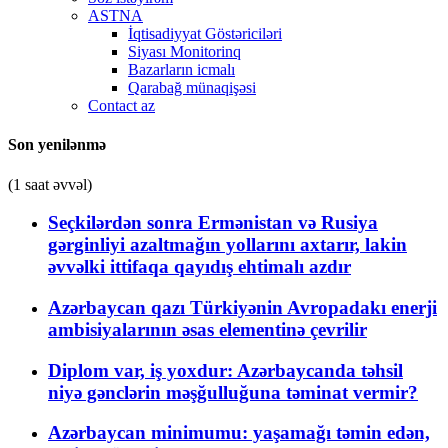
ASTNA
İqtisadiyyat Göstəriciləri
Siyası Monitorinq
Bazarların icmalı
Qarabağ münaqişəsi
Contact az
Son yenilənmə
(1 saat əvvəl)
Seçkilərdən sonra Ermənistan və Rusiya
gərginliyi azaltmağın yollarını axtarır, lakin
əvvəlki ittifaqa qayıdış ehtimalı azdır
Azərbaycan qazı Türkiyənin Avropadakı enerji
ambisiyalarının əsas elementinə çevrilir
Diplom var, iş yoxdur: Azərbaycanda təhsil
niyə gənclərin məşğulluğuna təminat vermir?
Azərbaycan minimumu: yaşamağı təmin edən,