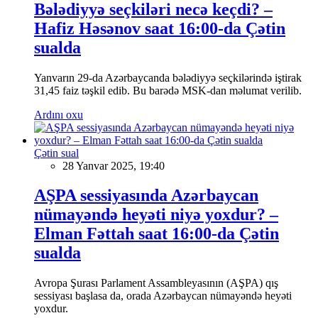
Bələdiyyə seçkiləri necə keçdi? –
Hafiz Həsənov saat 16:00-da Çətin
sualda
Yanvarın 29-da Azərbaycanda bələdiyyə seçkilərində iştirak
31,45 faiz təşkil edib. Bu barədə MSK-dan məlumat verilib.
Ardını oxu
Çətin sual
28 Yanvar 2025, 19:40
AŞPA sessiyasında Azərbaycan
nümayəndə heyəti niyə yoxdur? –
Elman Fəttah saat 16:00-da Çətin
sualda
Avropa Şurası Parlament Assambleyasının (AŞPA) qış
sessiyası başlasa da, orada Azərbaycan nümayəndə heyəti
yoxdur.