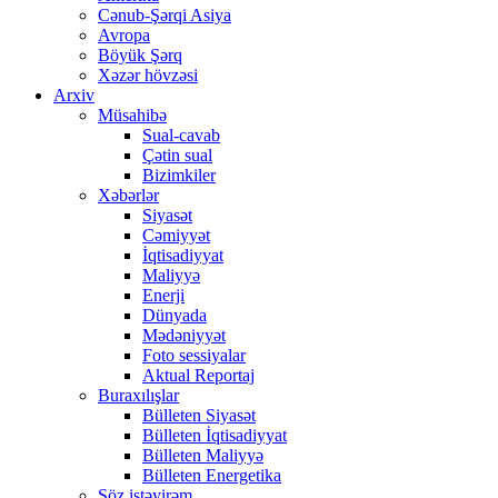
Cənub-Şərqi Asiya
Avropa
Böyük Şərq
Xəzər hövzəsi
Arxiv
Müsahibə
Sual-cavab
Çətin sual
Bizimkiler
Xəbərlər
Siyasət
Cəmiyyət
İqtisadiyyat
Maliyyə
Enerji
Dünyada
Mədəniyyət
Foto sessiyalar
Aktual Reportaj
Buraxılışlar
Bülleten Siyasət
Bülleten İqtisadiyyat
Bülleten Maliyyə
Bülleten Energetika
Söz istəyirəm