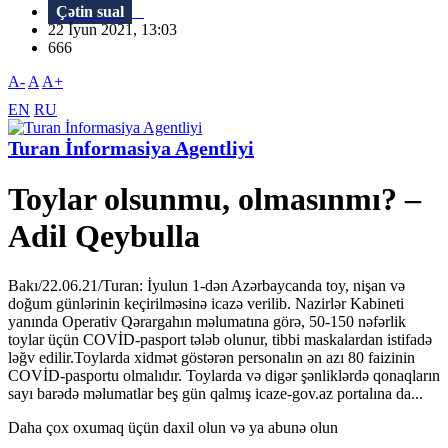
Çətin sual
22 İyun 2021, 13:03
666
A-
A
A+
EN
RU
Turan İnformasiya Agentliyi
Toylar olsunmu, olmasınmı? –
Adil Qeybulla
Bakı/22.06.21/Turan: İyulun 1-dən Azərbaycanda toy, nişan və
doğum günlərinin keçirilməsinə icazə verilib. Nazirlər Kabineti
yanında Operativ Qərargahın məlumatına görə, 50-150 nəfərlik
toylar üçün COVİD-pasport tələb olunur, tibbi maskalardan istifadə
ləğv edilir.Toylarda xidmət göstərən personalın ən azı 80 faizinin
COVİD-pasportu olmalıdır. Toylarda və digər şənliklərdə qonaqların
sayı barədə məlumatlar beş gün qalmış icaze-gov.az portalına da...
Daha çox oxumaq üçün daxil olun və ya abunə olun