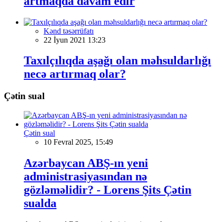
artmaqda davam edir
Kənd təsərrüfatı
22 İyun 2021 13:23
Taxılçılıqda aşağı olan məhsuldarlığı
necə artırmaq olar?
Çətin sual
Çətin sual
10 Fevral 2025, 15:49
Azərbaycan ABŞ-ın yeni
administrasiyasından nə
gözləməlidir? - Lorens Şits Çətin
sualda