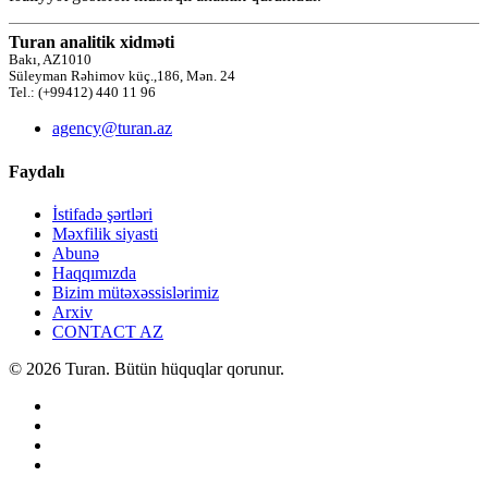
Turan analitik xidməti
Bakı, AZ1010
Süleyman Rəhimov küç.,186, Mən. 24
Tel.: (+99412) 440 11 96
agency@turan.az
Faydalı
İstifadə şərtləri
Məxfilik siyasti
Abunə
Haqqımızda
Bizim mütəxəssislərimiz
Arxiv
CONTACT AZ
© 2026 Turan. Bütün hüquqlar qorunur.