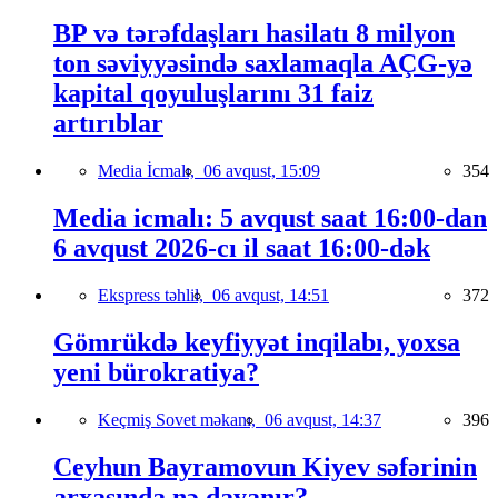
BP və tərəfdaşları hasilatı 8 milyon
ton səviyyəsində saxlamaqla AÇG-yə
kapital qoyuluşlarını 31 faiz
artırıblar
Media İcmalı,
06 avqust, 15:09
354
Media icmalı: 5 avqust saat 16:00-dan
6 avqust 2026-cı il saat 16:00-dək
Ekspress təhlil,
06 avqust, 14:51
372
Gömrükdə keyfiyyət inqilabı, yoxsa
yeni bürokratiya?
Keçmiş Sovet məkanı,
06 avqust, 14:37
396
Ceyhun Bayramovun Kiyev səfərinin
arxasında nə dayanır?