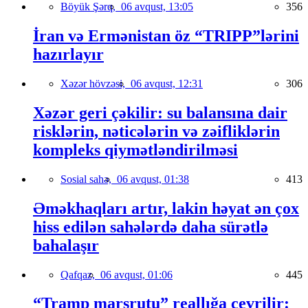
Böyük Şərq,
06 avqust, 13:05
356
İran və Ermənistan öz “TRIPP”lərini
hazırlayır
Xəzər hövzəsi,
06 avqust, 12:31
306
Xəzər geri çəkilir: su balansına dair
risklərin, nəticələrin və zəifliklərin
kompleks qiymətləndirilməsi
Sosial sahə,
06 avqust, 01:38
413
Əməkhaqları artır, lakin həyat ən çox
hiss edilən sahələrdə daha sürətlə
bahalaşır
Qafqaz,
06 avqust, 01:06
445
“Tramp marşrutu” reallığa çevrilir: