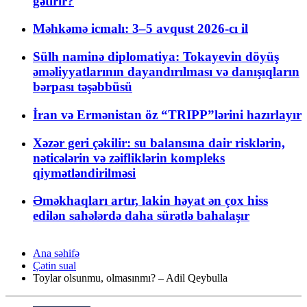
gətirir?
Məhkəmə icmalı: 3–5 avqust 2026-cı il
Sülh naminə diplomatiya: Tokayevin döyüş
əməliyyatlarının dayandırılması və danışıqların
bərpası təşəbbüsü
İran və Ermənistan öz “TRIPP”lərini hazırlayır
Xəzər geri çəkilir: su balansına dair risklərin,
nəticələrin və zəifliklərin kompleks
qiymətləndirilməsi
Əməkhaqları artır, lakin həyat ən çox hiss
edilən sahələrdə daha sürətlə bahalaşır
Ana səhifə
Çətin sual
Toylar olsunmu, olmasınmı? – Adil Qeybulla