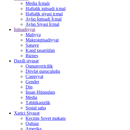
Media İcmalı
Həftəlik iqtisadi icmal
Həftəlik siyasi icmal
Aylıq İqtisadi İcmal
Aylıq Siyasi İcmal
İqtisadiyyat
Maliyyə
Makroiqtisadiyyat
Sənaye
Kənd təsərrüfatı
Biznes
Daxili siyasət
Qanunvericilik
Dövlət quruculuğu
Cəmiyyət
Gender
Din
İnsan Hüquqları
Media
Təhlükəsizlik
Sosial sahə
Xarici Siyasət
Keçmiş Sovet məkanı
Qafqaz
Amerika