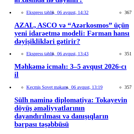
Ekspress təhlil,
06 avqust, 14:32
367
AZAL, ASCO və “Azərkosmos” üçün
yeni idarəetmə modeli: Fərman hansı
dəyişiklikləri gətirir?
Ekspress təhlil,
06 avqust, 13:43
351
Məhkəmə icmalı: 3–5 avqust 2026-cı
il
Keçmiş Sovet məkanı,
06 avqust, 13:19
357
Sülh naminə diplomatiya: Tokayevin
döyüş əməliyyatlarının
dayandırılması və danışıqların
bərpası təşəbbüsü