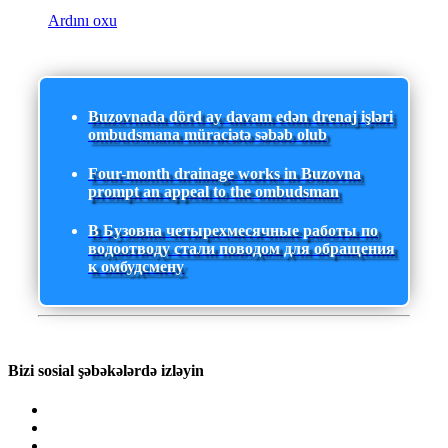
Ardını oxu
Buzovnada dörd ay davam edən drenaj işləri
ombudsmana müraciətə səbəb olub
Four-month drainage works in Buzovna
prompt an appeal to the ombudsman
В Бузовна четырехмесячные работы по
водоотводу стали поводом для обращения
к омбудсмену
Bizi sosial şəbəkələrdə izləyin