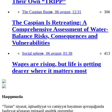
Their Own “TRIPP”
The Caspian Basin,
06 avqust, 12:31
306
The Caspian Is Retreating: A
Comprehensive Assessment of Water-
Balance Risks, Consequences and
Vulnerabilities
Social sphere,
06 avqust, 01:38
413
Wages are rising, but life is getting
dearer where it matters most
Haqqımızda
“Turan” siyasət, iqtisadiyyat və cəmiyyət həyatının qovuşuğunda
fəaliyyət göstərən müstəqil analitik qurumdur.