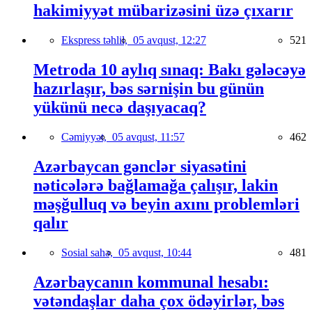
hakimiyyət mübarizəsini üzə çıxarır
Ekspress təhlil,
05 avqust, 12:27
521
Metroda 10 aylıq sınaq: Bakı gələcəyə
hazırlaşır, bəs sərnişin bu günün
yükünü necə daşıyacaq?
Cəmiyyət,
05 avqust, 11:57
462
Azərbaycan gənclər siyasətini
nəticələrə bağlamağa çalışır, lakin
məşğulluq və beyin axını problemləri
qalır
Sosial sahə,
05 avqust, 10:44
481
Azərbaycanın kommunal hesabı:
vətəndaşlar daha çox ödəyirlər, bəs