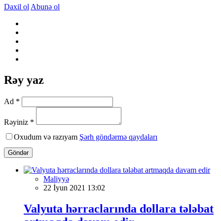
Daxil ol
Abunə ol
Rəy yaz
Ad *
Rəyiniz *
Oxudum və razıyam
Şərh göndərmə qaydaları
Göndər
Maliyyə
22 İyun 2021 13:02
Valyuta hərraclarında dollara tələbat