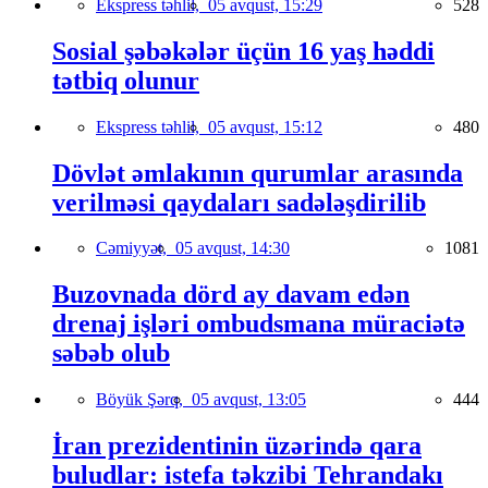
Ekspress təhlil,
05 avqust, 15:29
528
Sosial şəbəkələr üçün 16 yaş həddi
tətbiq olunur
Ekspress təhlil,
05 avqust, 15:12
480
Dövlət əmlakının qurumlar arasında
verilməsi qaydaları sadələşdirilib
Cəmiyyət,
05 avqust, 14:30
1081
Buzovnada dörd ay davam edən
drenaj işləri ombudsmana müraciətə
səbəb olub
Böyük Şərq,
05 avqust, 13:05
444
İran prezidentinin üzərində qara
buludlar: istefa təkzibi Tehrandakı