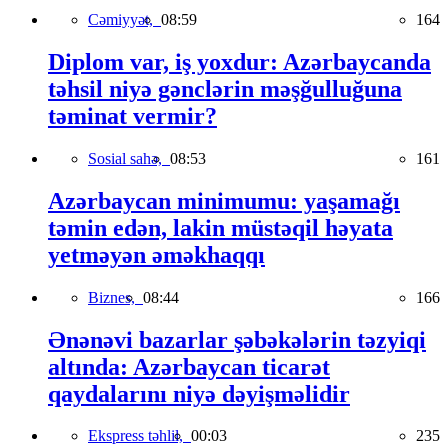
Cəmiyyət,
08:59
164
Diplom var, iş yoxdur: Azərbaycanda
təhsil niyə gənclərin məşğulluğuna
təminat vermir?
Sosial sahə,
08:53
161
Azərbaycan minimumu: yaşamağı
təmin edən, lakin müstəqil həyata
yetməyən əməkhaqqı
Biznes,
08:44
166
Ənənəvi bazarlar şəbəkələrin təzyiqi
altında: Azərbaycan ticarət
qaydalarını niyə dəyişməlidir
Ekspress təhlil,
00:03
235