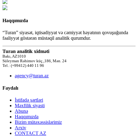
Haqqımızda
“Turan” siyasət, iqtisadiyyat və cəmiyyət həyatının qovuşuğunda
fəaliyyət göstərən müstəqil analitik qurumdur.
Turan analitik xidməti
Bakı, AZ1010
Süleyman Rəhimov küç.,186, Mən. 24
Tel.: (+99412) 440 11 96
agency@turan.az
Faydalı
İstifadə şərtləri
Məxfilik siyasti
Abunə
Haqqımızda
Bizim mütəxəssislərimiz
Arxiv
CONTACT AZ