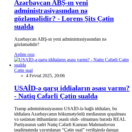
Azərbaycan ABŞ-ın yeni
administrasiyasından nə
gözləməlidir? - Lorens Şits Çətin
sualda
Azərbaycan ABŞ-ın yeni administrasiyasından nə
gözləməlidir?
Ardını oxu
Çətin sual
4 Fevral 2025, 20:06
USAİD-ə qarşı iddiaların əsası varmı?
- Natiq Cəfərli Çətin sualda
Tramp administrasiyasının USAİD-lə bağlı iddiaları, bu
iddialara Azərbaycanın hökumətyönlü mediasının qoşulması
və səslənən ittihamların əsaslı olub- olmaması barədə REAL
Partiyasının sədri Natiq Cəfərli Kamran Mahmudovun
təqdimatında yayımlanan “Çətin sual” verilişində danışır.