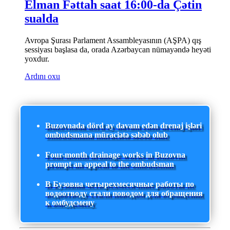
Elman Fəttah saat 16:00-da Çətin
sualda
Avropa Şurası Parlament Assambleyasının (AŞPA) qış
sessiyası başlasa da, orada Azərbaycan nümayəndə heyəti
yoxdur.
Ardını oxu
Buzovnada dörd ay davam edən drenaj işləri
ombudsmana müraciətə səbəb olub
Four-month drainage works in Buzovna
prompt an appeal to the ombudsman
В Бузовна четырехмесячные работы по
водоотводу стали поводом для обращения
к омбудсмену