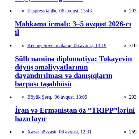
Ekspress təhlil,
06 avqust, 13:43
293
Məhkəmə icmalı: 3–5 avqust 2026-cı
il
Keçmiş Sovet məkanı,
06 avqust, 13:19
310
Sülh naminə diplomatiya: Tokayevin
döyüş əməliyyatlarının
dayandırılması və danışıqların
bərpası təşəbbüsü
Böyük Şərq,
06 avqust, 13:05
293
İran və Ermənistan öz “TRIPP”lərini
hazırlayır
Xəzər hövzəsi,
06 avqust, 12:31
259