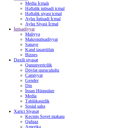
Media İcmalı
Həftəlik iqtisadi icmal
Həftəlik siyasi icmal
Aylıq İqtisadi İcmal
Aylıq Siyasi İcmal
İqtisadiyyat
Maliyyə
Makroiqtisadiyyat
Sənaye
Kənd təsərrüfatı
Biznes
Daxili siyasət
Qanunvericilik
Dövlət quruculuğu
Cəmiyyət
Gender
Din
İnsan Hüquqları
Media
Təhlükəsizlik
Sosial sahə
Xarici Siyasət
Keçmiş Sovet məkanı
Qafqaz
Amerika