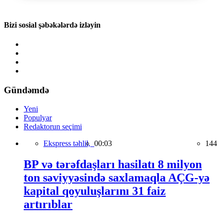
Bizi sosial şəbəkələrdə izləyin
Gündəmdə
Yeni
Populyar
Redaktorun seçimi
Ekspress təhlil,
00:03
144
BP və tərəfdaşları hasilatı 8 milyon
ton səviyyəsində saxlamaqla AÇG-yə
kapital qoyuluşlarını 31 faiz
artırıblar