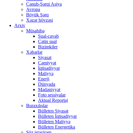
Cənub-Şərqi Asiya
Avropa
Böyük Şərq
Xəzər hövzəsi
Arxiv
Müsahibə
Sual-cavab
Çətin sual
Bizimkiler
Xəbərlər
Siyasət
Cəmiyyət
İqtisadiyyat
Maliyyə
Enerji
Dünyada
Mədəniyyət
Foto sessiyalar
Aktual Reportaj
Buraxılışlar
Bülleten Siyasət
Bülleten İqtisadiyyat
Bülleten Maliyyə
Bülleten Energetika
Söz istəyirəm