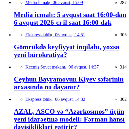
Media İcmalı,
06 avqust, 15:09
287
Media icmalı: 5 avqust saat 16:00-dan
6 avqust 2026-cı il saat 16:00-dək
Ekspress təhlil,
06 avqust, 14:51
305
Gömrükdə keyfiyyət inqilabı, yoxsa
yeni bürokratiya?
Keçmiş Sovet məkanı,
06 avqust, 14:37
314
Ceyhun Bayramovun Kiyev səfərinin
arxasında nə dayanır?
Ekspress təhlil,
06 avqust, 14:32
302
AZAL, ASCO və “Azərkosmos” üçün
yeni idarəetmə modeli: Fərman hansı
dəyişiklikləri gətirir?