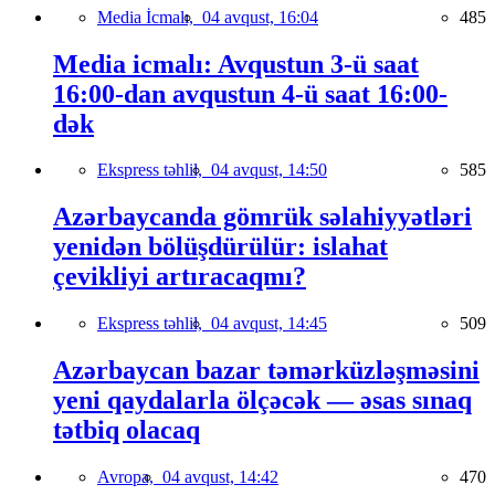
Media İcmalı,
04 avqust, 16:04
485
Media icmalı: Avqustun 3-ü saat
16:00-dan avqustun 4-ü saat 16:00-
dək
Ekspress təhlil,
04 avqust, 14:50
585
Azərbaycanda gömrük səlahiyyətləri
yenidən bölüşdürülür: islahat
çevikliyi artıracaqmı?
Ekspress təhlil,
04 avqust, 14:45
509
Azərbaycan bazar təmərküzləşməsini
yeni qaydalarla ölçəcək — əsas sınaq
tətbiq olacaq
Avropa,
04 avqust, 14:42
470