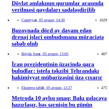
Dövlət əmlakının qurumlar arasında
verilməsi qaydaları sadələşdirilib
Cəmiyyət,
05 avqust, 14:30
1029
Buzovnada dörd ay davam edən
drenaj işləri ombudsmana müraciətə
səbəb olub
Böyük Şərq,
05 avqust, 13:05
407
İran prezidentinin üzərində qara
buludlar: istefa təkzibi Tehrandakı
hakimiyyət mübarizəsini üzə çıxarır
Ekspress təhlil,
05 avqust, 12:27
475
Metroda 10 aylıq sınaq: Bakı gələcəyə
hazırlaşır, bəs sərnişin bu günün