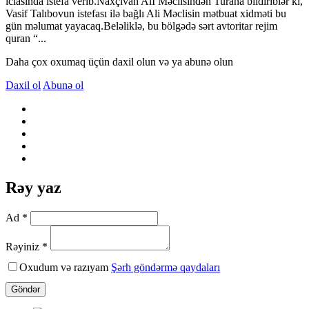
iclasında istefa verib.Naxçıvan Alİ Məclisindən Turana bildiriblər ki,
Vasif Talıbovun istefası ilə bağlı Ali Məclisin mətbuat xidməti bu
gün məlumat yayacaq.Beləliklə, bu bölgədə sərt avtoritar rejim
quran “...
Daha çox oxumaq üçün daxil olun və ya abunə olun
Daxil ol
Abunə ol
Rəy yaz
Ad *
Rəyiniz *
Oxudum və razıyam
Şərh göndərmə qaydaları
Göndər