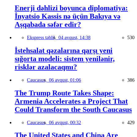
Enerji dəhlizi boyunca diplomatiya:
İnyatsio Kassis nə üçün Bakıya və
Aşqabada səfər edir?
Ekspress təhlil,
04 avqust, 14:38
530
İstehsalat qəzalarına qarşı yeni
sığorta modeli: sistem yenilənir,
risklər azalacaqmı?
Caucasus,
06 avqust, 01:06
386
The Trump Route Takes Shape:
Armenia Accelerates a Project That
Could Transform the South Caucasus
Caucasus,
06 avqust, 00:32
429
The United States and China Are