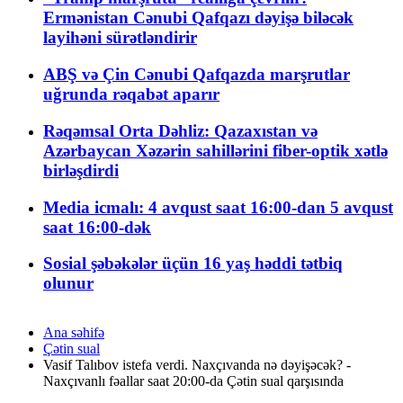
Ermənistan Cənubi Qafqazı dəyişə biləcək
layihəni sürətləndirir
ABŞ və Çin Cənubi Qafqazda marşrutlar
uğrunda rəqabət aparır
Rəqəmsal Orta Dəhliz: Qazaxıstan və
Azərbaycan Xəzərin sahillərini fiber-optik xətlə
birləşdirdi
Media icmalı: 4 avqust saat 16:00-dan 5 avqust
saat 16:00-dək
Sosial şəbəkələr üçün 16 yaş həddi tətbiq
olunur
Ana səhifə
Çətin sual
Vasif Talıbov istefa verdi. Naxçıvanda nə dəyişəcək? -
Naxçıvanlı fəallar saat 20:00-da Çətin sual qarşısında