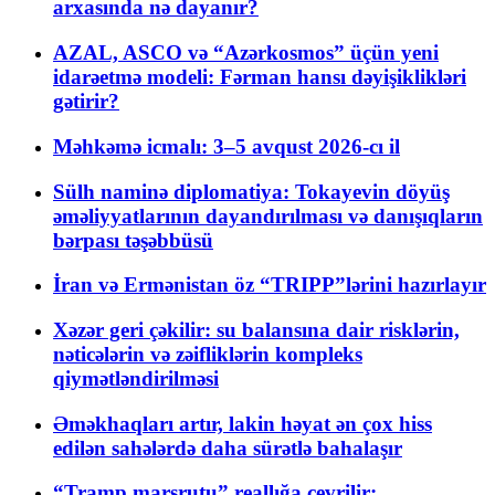
arxasında nə dayanır?
AZAL, ASCO və “Azərkosmos” üçün yeni
idarəetmə modeli: Fərman hansı dəyişiklikləri
gətirir?
Məhkəmə icmalı: 3–5 avqust 2026-cı il
Sülh naminə diplomatiya: Tokayevin döyüş
əməliyyatlarının dayandırılması və danışıqların
bərpası təşəbbüsü
İran və Ermənistan öz “TRIPP”lərini hazırlayır
Xəzər geri çəkilir: su balansına dair risklərin,
nəticələrin və zəifliklərin kompleks
qiymətləndirilməsi
Əməkhaqları artır, lakin həyat ən çox hiss
edilən sahələrdə daha sürətlə bahalaşır
“Tramp marşrutu” reallığa çevrilir: