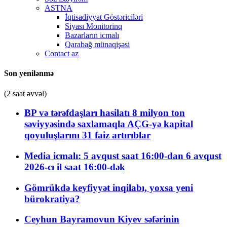
ASTNA
İqtisadiyyat Göstəriciləri
Siyası Monitorinq
Bazarların icmalı
Qarabağ münaqişəsi
Contact az
Son yenilənmə
(2 saat əvvəl)
BP və tərəfdaşları hasilatı 8 milyon ton
səviyyəsində saxlamaqla AÇG-yə kapital
qoyuluşlarını 31 faiz artırıblar
Media icmalı: 5 avqust saat 16:00-dan 6 avqust
2026-cı il saat 16:00-dək
Gömrükdə keyfiyyət inqilabı, yoxsa yeni
bürokratiya?
Ceyhun Bayramovun Kiyev səfərinin