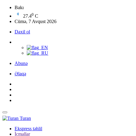
Bakı
0
27.4
C
Cümə, 7 Avqust 2026
Daxil ol
Abunə
Əlaqə
Turan
Ekspress təhlil
İcmallar