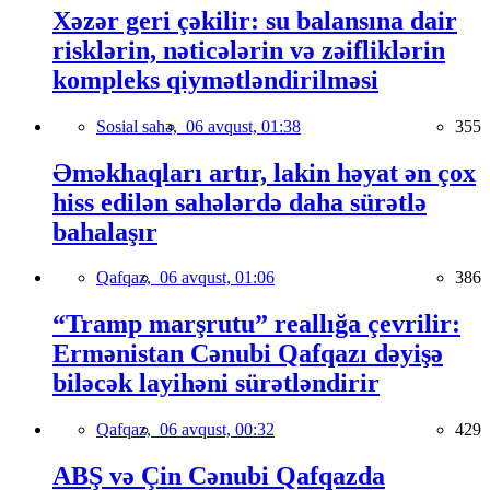
Xəzər geri çəkilir: su balansına dair
risklərin, nəticələrin və zəifliklərin
kompleks qiymətləndirilməsi
Sosial sahə,
06 avqust, 01:38
355
Əməkhaqları artır, lakin həyat ən çox
hiss edilən sahələrdə daha sürətlə
bahalaşır
Qafqaz,
06 avqust, 01:06
386
“Tramp marşrutu” reallığa çevrilir:
Ermənistan Cənubi Qafqazı dəyişə
biləcək layihəni sürətləndirir
Qafqaz,
06 avqust, 00:32
429
ABŞ və Çin Cənubi Qafqazda