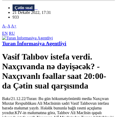
Çətin sual
21 Dekabr 2022, 17:31
933
A-
A
A+
EN
RU
Turan İnformasiya Agentliyi
Vasif Talıbov istefa verdi.
Naxçıvanda nə dəyişəcək? -
Naxçıvanlı fəallar saat 20:00-
da Çətin sual qarşısında
Bakı/21.12.22/Turan: Bu gün hökumətyönümlü media Naxçıvan
Muxtar Respublikası Ali Məclisinin sədri Vasif Talıbovun istefası
barədə məlumat yayıb. Hələlik bununla bağlı rəsmi açıqlama
yoxdur.KİV-in məlumatına görə, Talıbov Ali Məclisin qapalı