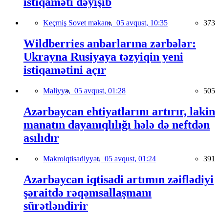
istiqaməti dəyişib
Keçmiş Sovet məkanı,
05 avqust, 10:35
373
Wildberries anbarlarına zərbələr:
Ukrayna Rusiyaya təzyiqin yeni
istiqamətini açır
Maliyyə,
05 avqust, 01:28
505
Azərbaycan ehtiyatlarını artırır, lakin
manatın dayanıqlılığı hələ də neftdən
asılıdır
Makroiqtisadiyyat,
05 avqust, 01:24
391
Azərbaycan iqtisadi artımın zəiflədiyi
şəraitdə rəqəmsallaşmanı
sürətləndirir