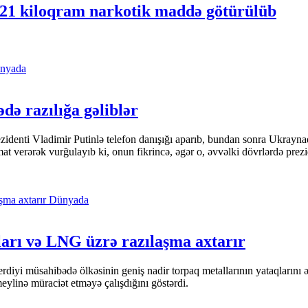
, 21 kiloqram narkotik maddə götürülüb
nyada
ədə razılığa gəliblər
denti Vladimir Putinlə telefon danışığı aparıb, bundan sonra Ukrayna
t verərək vurğulayıb ki, onun fikrincə, əgər o, əvvəlki dövrlərdə prezi
Dünyada
ları və LNG üzrə razılaşma axtarır
yi müsahibədə ölkəsinin geniş nadir torpaq metallarının yataqlarını əks
linə müraciət etməyə çalışdığını göstərdi.