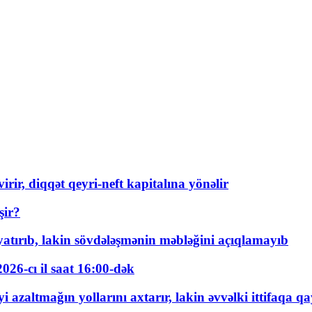
rir, diqqət qeyri-neft kapitalına yönəlir
şir?
tırıb, lakin sövdələşmənin məbləğini açıqlamayıb
026-cı il saat 16:00-dək
 azaltmağın yollarını axtarır, lakin əvvəlki ittifaqa qa