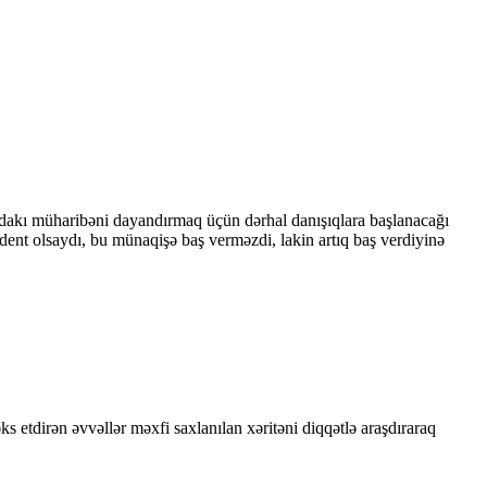
dakı müharibəni dayandırmaq üçün dərhal danışıqlara başlanacağı
dent olsaydı, bu münaqişə baş verməzdi, lakin artıq baş verdiyinə
 etdirən əvvəllər məxfi saxlanılan xəritəni diqqətlə araşdıraraq