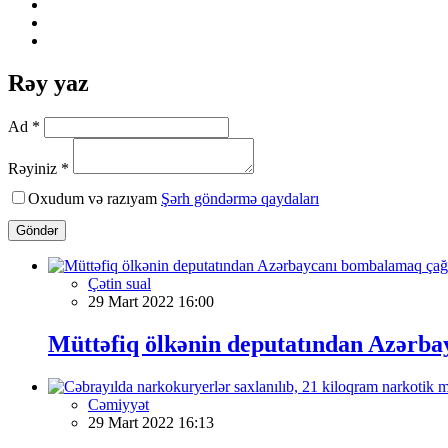
Rəy yaz
Ad *
Rəyiniz *
Oxudum və razıyam
Şərh göndərmə qaydaları
Göndər
Çətin sual
29 Mart 2022 16:00
Müttəfiq ölkənin deputatından Azərba
Cəmiyyət
29 Mart 2022 16:13