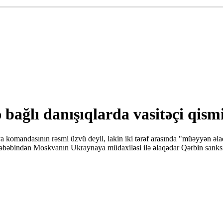
ğlı danışıqlarda vasitəçi qismin
omandasının rəsmi üzvü deyil, lakin iki tərəf arasında "müəyyən əlaqə
 səbəbindən Moskvanın Ukraynaya müdaxiləsi ilə əlaqədar Qərbin sanksi