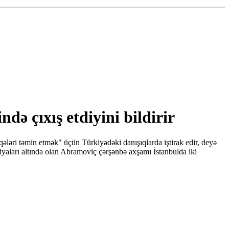
də çıxış etdiyini bildirir
ləri təmin etmək" üçün Türkiyədəki danışıqlarda iştirak edir, deyə
yaları altında olan Abramoviç çərşənbə axşamı İstanbulda iki