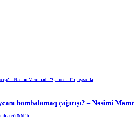
ycanı bombalamaq çağırışı? – Nəsimi Məmmə