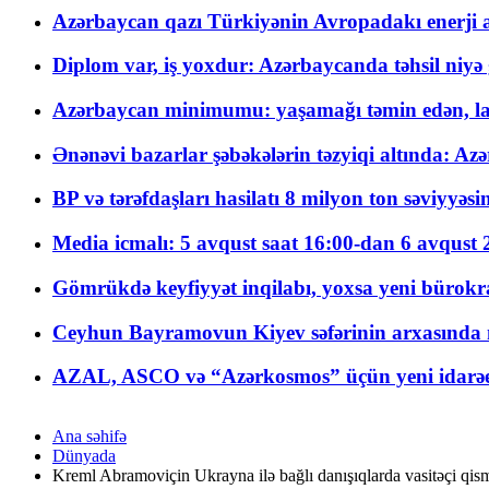
Azərbaycan qazı Türkiyənin Avropadakı enerji am
Diplom var, iş yoxdur: Azərbaycanda təhsil niyə
Azərbaycan minimumu: yaşamağı təmin edən, la
Ənənəvi bazarlar şəbəkələrin təzyiqi altında: Azə
BP və tərəfdaşları hasilatı 8 milyon ton səviyyəs
Media icmalı: 5 avqust saat 16:00-dan 6 avqust 2
Gömrükdə keyfiyyət inqilabı, yoxsa yeni bürokr
Ceyhun Bayramovun Kiyev səfərinin arxasında 
AZAL, ASCO və “Azərkosmos” üçün yeni idarəetm
Ana səhifə
Dünyada
Kreml Abramoviçin Ukrayna ilə bağlı danışıqlarda vasitəçi qismin