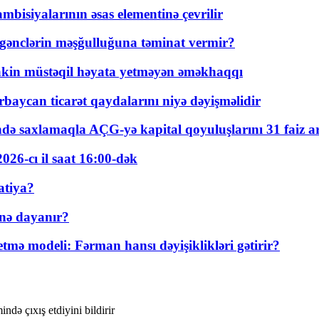
bisiyalarının əsas elementinə çevrilir
 gənclərin məşğulluğuna təminat vermir?
kin müstəqil həyata yetməyən əməkhaqqı
rbaycan ticarət qaydalarını niyə dəyişməlidir
ində saxlamaqla AÇG-yə kapital qoyuluşlarını 31 faiz ar
026-cı il saat 16:00-dək
atiya?
nə dayanır?
ə modeli: Fərman hansı dəyişiklikləri gətirir?
də çıxış etdiyini bildirir