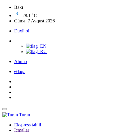
Bakı
0
28.1
C
Cümə, 7 Avqust 2026
Daxil ol
Abunə
Əlaqə
Turan
Ekspress təhlil
İcmallar