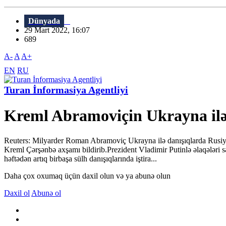
Dünyada
29 Mart 2022, 16:07
689
A-
A
A+
EN
RU
Turan İnformasiya Agentliyi
Kreml Abramoviçin Ukrayna ilə ba
Reuters: Milyarder Roman Abramoviç Ukrayna ilə danışıqlarda Rusiya k
Kreml Çərşənbə axşamı bildirib.Prezident Vladimir Putinlə əlaqələri
həftədən artıq birbaşa sülh danışıqlarında iştira...
Daha çox oxumaq üçün daxil olun və ya abunə olun
Daxil ol
Abunə ol