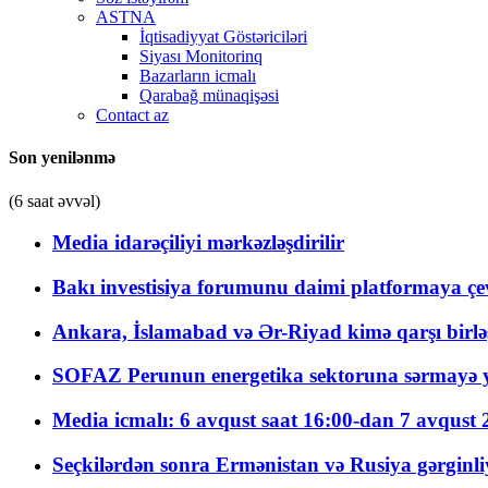
ASTNA
İqtisadiyyat Göstəriciləri
Siyası Monitorinq
Bazarların icmalı
Qarabağ münaqişəsi
Contact az
Son yenilənmə
(6 saat əvvəl)
Media idarəçiliyi mərkəzləşdirilir
Bakı investisiya forumunu daimi platformaya çevi
Ankara, İslamabad və Ər-Riyad kimə qarşı birlə
SOFAZ Perunun energetika sektoruna sərmayə ya
Media icmalı: 6 avqust saat 16:00-dan 7 avqust 2
Seçkilərdən sonra Ermənistan və Rusiya gərginliyi