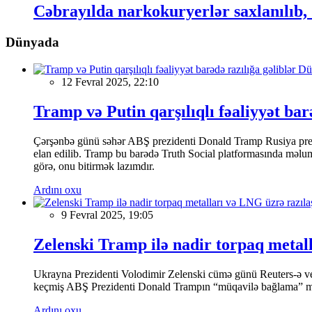
Cəbrayılda narkokuryerlər saxlanılıb
Dünyada
Dü
12 Fevral 2025, 22:10
Tramp və Putin qarşılıqlı fəaliyyət bar
Çərşənbə günü səhər ABŞ prezidenti Donald Tramp Rusiya prezi
elan edilib. Tramp bu barədə Truth Social platformasında məluma
görə, onu bitirmək lazımdır.
Ardını oxu
9 Fevral 2025, 19:05
Zelenski Tramp ilə nadir torpaq metal
Ukrayna Prezidenti Volodimir Zelenski cümə günü Reuters-ə verdi
keçmiş ABŞ Prezidenti Donald Trampın “müqavilə bağlama” mey
Ardını oxu