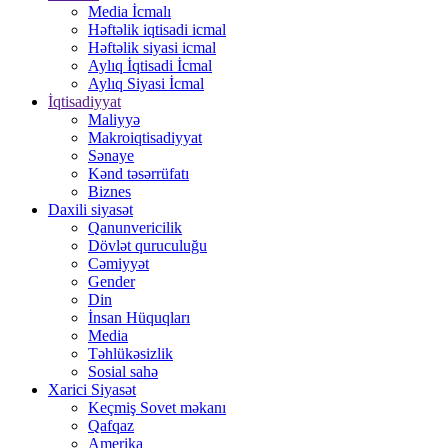
Media İcmalı
Həftəlik iqtisadi icmal
Həftəlik siyasi icmal
Aylıq İqtisadi İcmal
Aylıq Siyasi İcmal
İqtisadiyyat
Maliyyə
Makroiqtisadiyyat
Sənaye
Kənd təsərrüfatı
Biznes
Daxili siyasət
Qanunvericilik
Dövlət quruculuğu
Cəmiyyət
Gender
Din
İnsan Hüquqları
Media
Təhlükəsizlik
Sosial sahə
Xarici Siyasət
Keçmiş Sovet məkanı
Qafqaz
Amerika