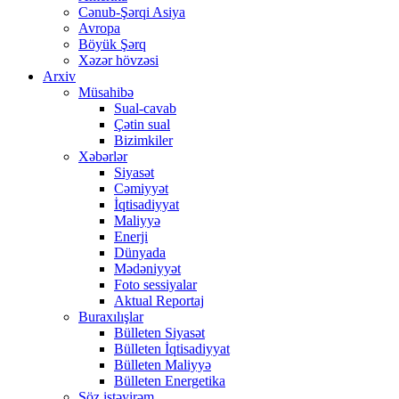
Cənub-Şərqi Asiya
Avropa
Böyük Şərq
Xəzər hövzəsi
Arxiv
Müsahibə
Sual-cavab
Çətin sual
Bizimkiler
Xəbərlər
Siyasət
Cəmiyyət
İqtisadiyyat
Maliyyə
Enerji
Dünyada
Mədəniyyət
Foto sessiyalar
Aktual Reportaj
Buraxılışlar
Bülleten Siyasət
Bülleten İqtisadiyyat
Bülleten Maliyyə
Bülleten Energetika
Söz istəyirəm