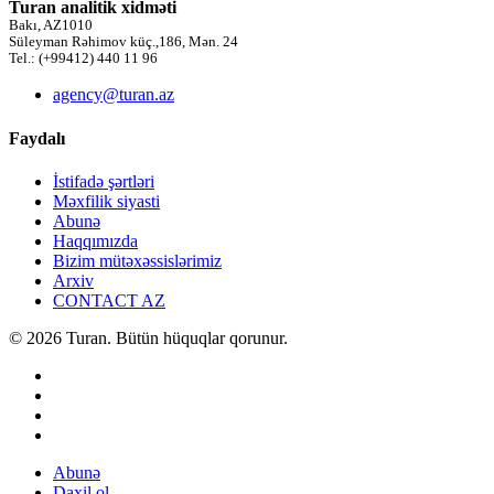
Turan analitik xidməti
Bakı, AZ1010
Süleyman Rəhimov küç.,186, Mən. 24
Tel.: (+99412) 440 11 96
agency@turan.az
Faydalı
İstifadə şərtləri
Məxfilik siyasti
Abunə
Haqqımızda
Bizim mütəxəssislərimiz
Arxiv
CONTACT AZ
© 2026 Turan. Bütün hüquqlar qorunur.
Abunə
Daxil ol