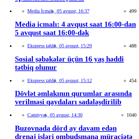
Media İcmalı,
05 avqust, 16:37
499
Media icmalı: 4 avqust saat 16:00-dan
5 avqust saat 16:00-dək
Ekspress təhlil,
05 avqust, 15:29
488
Sosial şəbəkələr üçün 16 yaş həddi
tətbiq olunur
Ekspress təhlil,
05 avqust, 15:12
454
Dövlət əmlakının qurumlar arasında
verilməsi qaydaları sadələşdirilib
Cəmiyyət,
05 avqust, 14:30
1040
Buzovnada dörd ay davam edən
drenaj işləri ombudsmana müraciətə