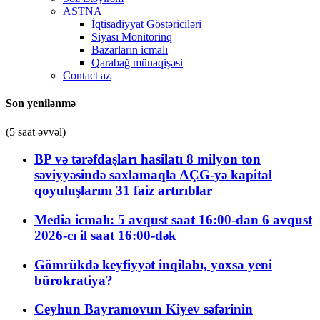
ASTNA
İqtisadiyyat Göstəriciləri
Siyası Monitorinq
Bazarların icmalı
Qarabağ münaqişəsi
Contact az
Son yenilənmə
(5 saat əvvəl)
BP və tərəfdaşları hasilatı 8 milyon ton
səviyyəsində saxlamaqla AÇG-yə kapital
qoyuluşlarını 31 faiz artırıblar
Media icmalı: 5 avqust saat 16:00-dan 6 avqust
2026-cı il saat 16:00-dək
Gömrükdə keyfiyyət inqilabı, yoxsa yeni
bürokratiya?
Ceyhun Bayramovun Kiyev səfərinin