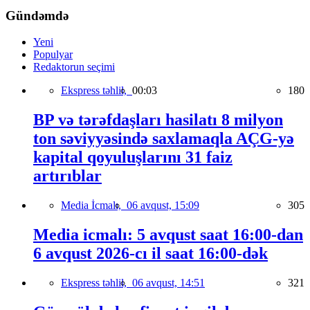
Gündəmdə
Yeni
Populyar
Redaktorun seçimi
Ekspress təhlil,
00:03
180
BP və tərəfdaşları hasilatı 8 milyon
ton səviyyəsində saxlamaqla AÇG-yə
kapital qoyuluşlarını 31 faiz
artırıblar
Media İcmalı,
06 avqust, 15:09
305
Media icmalı: 5 avqust saat 16:00-dan
6 avqust 2026-cı il saat 16:00-dək
Ekspress təhlil,
06 avqust, 14:51
321