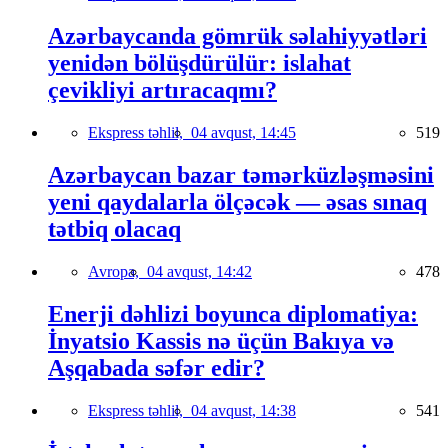
Azərbaycanda gömrük səlahiyyətləri
yenidən bölüşdürülür: islahat
çevikliyi artıracaqmı?
Ekspress təhlil,
04 avqust, 14:45
519
Azərbaycan bazar təmərküzləşməsini
yeni qaydalarla ölçəcək — əsas sınaq
tətbiq olacaq
Avropa,
04 avqust, 14:42
478
Enerji dəhlizi boyunca diplomatiya:
İnyatsio Kassis nə üçün Bakıya və
Aşqabada səfər edir?
Ekspress təhlil,
04 avqust, 14:38
541