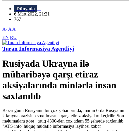
Dünyada
6 Mart 2022, 21:21
767
A-
A
A+
EN
RU
Turan İnformasiya Agentliyi
Rusiyada Ukrayna ilə
müharibəyə qarşı etiraz
aksiyalarında minlərlə insan
saxlanılıb
Bazar günü Rusiyanın bir çox şəhərlərində, martın 6-da Rusiyanın
Ukrayna ərazisinə soxulmasına qarşı etiraz aksiyaları keçirilir. Son
məlumatlara görə , artıq 4300-dən çox adam 55 şəhərdə saxlanılıb,
"ATS-info"hüquq müdafiə informasiya layihəsi xəbər