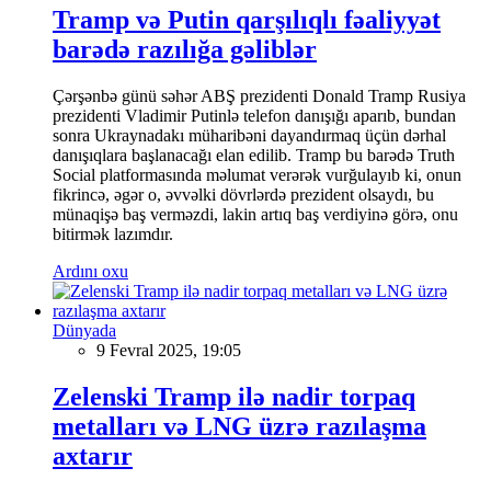
Tramp və Putin qarşılıqlı fəaliyyət
barədə razılığa gəliblər
Çərşənbə günü səhər ABŞ prezidenti Donald Tramp Rusiya
prezidenti Vladimir Putinlə telefon danışığı aparıb, bundan
sonra Ukraynadakı müharibəni dayandırmaq üçün dərhal
danışıqlara başlanacağı elan edilib. Tramp bu barədə Truth
Social platformasında məlumat verərək vurğulayıb ki, onun
fikrincə, əgər o, əvvəlki dövrlərdə prezident olsaydı, bu
münaqişə baş verməzdi, lakin artıq baş verdiyinə görə, onu
bitirmək lazımdır.
Ardını oxu
Dünyada
9 Fevral 2025, 19:05
Zelenski Tramp ilə nadir torpaq
metalları və LNG üzrə razılaşma
axtarır