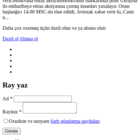
verir.Moskvada etiraz aksiyasıMoskvanın mərkəzində polis Ukrayna
ilə müharibəyə etiraz aksiyasına çıxmış insanları yaxalayır. Onun
başlanğıcı 14.00 MSC-də elan edildi. Avtozak xəbər verir ki,.Canlı
n...
Daha çox oxumaq üçün daxil olun və ya abunə olun
Daxil ol
Abunə ol
Rəy yaz
Ad *
Rəyiniz *
Oxudum və razıyam
Şərh göndərmə qaydaları
Göndər