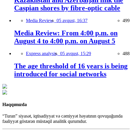
Kazakhstan and Azerbaijan link the
Caspian shores by fibre-optic cable
Media Review,
05 avqust, 16:37
499
Media Review: From 4:00 p.m. on
August 4 to 4:00 p.m. on August 5
Express analysis,
05 avqust, 15:29
488
The age threshold of 16 years is being
introduced for social networks
Haqqımızda
“Turan” siyasət, iqtisadiyyat və cəmiyyət həyatının qovuşuğunda
fəaliyyət göstərən müstəqil analitik qurumdur.