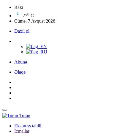
Bakı
0
27
C
Cümə, 7 Avqust 2026
Daxil ol
Abunə
Əlaqə
Turan
Ekspress təhlil
İcmallar