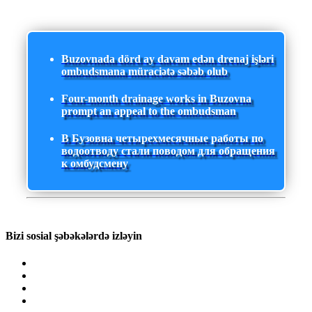
Buzovnada dörd ay davam edən drenaj işləri
ombudsmana müraciətə səbəb olub
Four-month drainage works in Buzovna
prompt an appeal to the ombudsman
В Бузовна четырехмесячные работы по
водоотводу стали поводом для обращения
к омбудсмену
Bizi sosial şəbəkələrdə izləyin