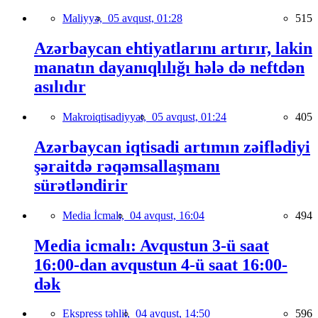
Maliyyə,
05 avqust, 01:28
515
Azərbaycan ehtiyatlarını artırır, lakin
manatın dayanıqlılığı hələ də neftdən
asılıdır
Makroiqtisadiyyat,
05 avqust, 01:24
405
Azərbaycan iqtisadi artımın zəiflədiyi
şəraitdə rəqəmsallaşmanı
sürətləndirir
Media İcmalı,
04 avqust, 16:04
494
Media icmalı: Avqustun 3-ü saat
16:00-dan avqustun 4-ü saat 16:00-
dək
Ekspress təhlil,
04 avqust, 14:50
596