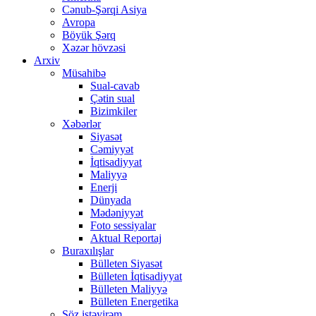
Cənub-Şərqi Asiya
Avropa
Böyük Şərq
Xəzər hövzəsi
Arxiv
Müsahibə
Sual-cavab
Çətin sual
Bizimkiler
Xəbərlər
Siyasət
Cəmiyyət
İqtisadiyyat
Maliyyə
Enerji
Dünyada
Mədəniyyət
Foto sessiyalar
Aktual Reportaj
Buraxılışlar
Bülleten Siyasət
Bülleten İqtisadiyyat
Bülleten Maliyyə
Bülleten Energetika
Söz istəyirəm