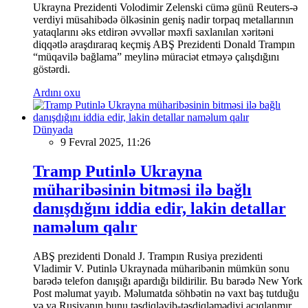
Ukrayna Prezidenti Volodimir Zelenski cümə günü Reuters-ə
verdiyi müsahibədə ölkəsinin geniş nadir torpaq metallarının
yataqlarını əks etdirən əvvəllər məxfi saxlanılan xəritəni
diqqətlə araşdıraraq keçmiş ABŞ Prezidenti Donald Trampın
“müqavilə bağlama” meylinə müraciət etməyə çalışdığını
göstərdi.
Ardını oxu
Dünyada
9 Fevral 2025, 11:26
Tramp Putinlə Ukrayna
müharibəsinin bitməsi ilə bağlı
danışdığını iddia edir, lakin detallar
naməlum qalır
ABŞ prezidenti Donald J. Trampın Rusiya prezidenti
Vladimir V. Putinlə Ukraynada müharibənin mümkün sonu
barədə telefon danışığı apardığı bildirilir. Bu barədə New York
Post məlumat yayıb. Məlumatda söhbətin nə vaxt baş tutduğu
və ya Rusiyanın bunu təsdiqləyib-təsdiqləmədiyi açıqlanmır,