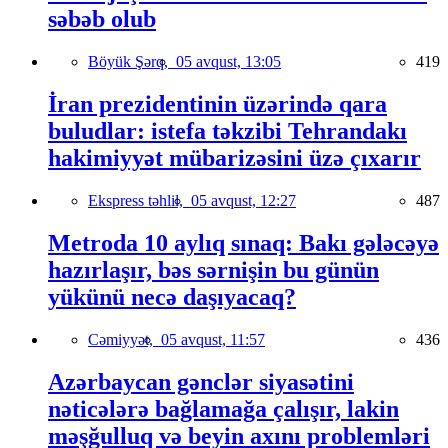
səbəb olub
Böyük Şərq,
05 avqust, 13:05
419
İran prezidentinin üzərində qara
buludlar: istefa təkzibi Tehrandakı
hakimiyyət mübarizəsini üzə çıxarır
Ekspress təhlil,
05 avqust, 12:27
487
Metroda 10 aylıq sınaq: Bakı gələcəyə
hazırlaşır, bəs sərnişin bu günün
yükünü necə daşıyacaq?
Cəmiyyət,
05 avqust, 11:57
436
Azərbaycan gənclər siyasətini
nəticələrə bağlamağa çalışır, lakin
məşğulluq və beyin axını problemləri