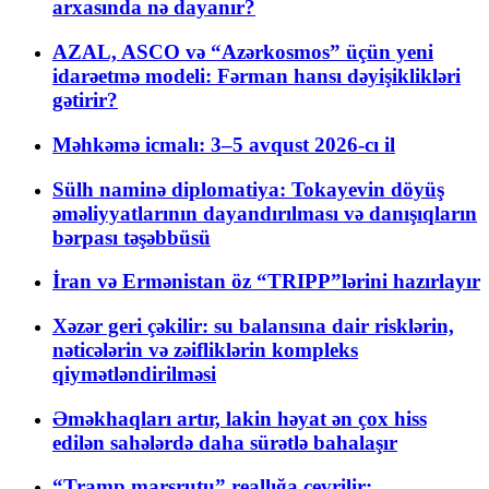
arxasında nə dayanır?
AZAL, ASCO və “Azərkosmos” üçün yeni
idarəetmə modeli: Fərman hansı dəyişiklikləri
gətirir?
Məhkəmə icmalı: 3–5 avqust 2026-cı il
Sülh naminə diplomatiya: Tokayevin döyüş
əməliyyatlarının dayandırılması və danışıqların
bərpası təşəbbüsü
İran və Ermənistan öz “TRIPP”lərini hazırlayır
Xəzər geri çəkilir: su balansına dair risklərin,
nəticələrin və zəifliklərin kompleks
qiymətləndirilməsi
Əməkhaqları artır, lakin həyat ən çox hiss
edilən sahələrdə daha sürətlə bahalaşır
“Tramp marşrutu” reallığa çevrilir: