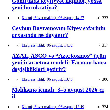
Gömrükdə keyfiyyət inqilabı, yoxsa
yeni bürokratiya?
Keçmiş Sovet məkanı,
06 avqust, 14:37
333
Ceyhun Bayramovun Kiyev səfərinin
arxasında nə dayanır?
Ekspress təhlil,
06 avqust, 14:32
317
AZAL, ASCO və “Azərkosmos” üçün
yeni idarəetmə modeli: Fərman hansı
dəyişiklikləri gətirir?
Ekspress təhlil,
06 avqust, 13:43
306
Məhkəmə icmalı: 3–5 avqust 2026-cı
il
Keçmiş Sovet məkanı,
06 avqust, 13:19
324