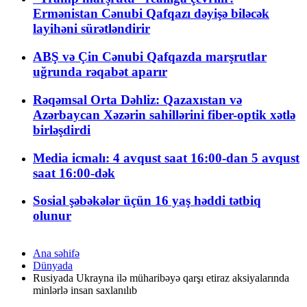
Ermənistan Cənubi Qafqazı dəyişə biləcək
layihəni sürətləndirir
ABŞ və Çin Cənubi Qafqazda marşrutlar
uğrunda rəqabət aparır
Rəqəmsal Orta Dəhliz: Qazaxıstan və
Azərbaycan Xəzərin sahillərini fiber-optik xətlə
birləşdirdi
Media icmalı: 4 avqust saat 16:00-dan 5 avqust
saat 16:00-dək
Sosial şəbəkələr üçün 16 yaş həddi tətbiq
olunur
Ana səhifə
Dünyada
Rusiyada Ukrayna ilə müharibəyə qarşı etiraz aksiyalarında
minlərlə insan saxlanılıb