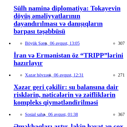
Sülh naminə diplomatiya: Tokayevin
döyüş əməliyyatlarının
dayandırılması və danışıqların
bərpası təşəbbüsü
Böyük Şərq,
06 avqust, 13:05
307
İran və Ermənistan öz “TRIPP”lərini
hazırlayır
Xəzər hövzəsi,
06 avqust, 12:31
271
Xəzər geri çəkilir: su balansına dair
risklərin, nəticələrin və zəifliklərin
kompleks qiymətləndirilməsi
Sosial sahə,
06 avqust, 01:38
367
Əməkhaqları artır, lakin həyat ən çox