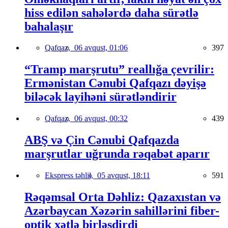
hiss edilən sahələrdə daha sürətlə
bahalaşır
Qafqaz,
06 avqust, 01:06
397
“Tramp marşrutu” reallığa çevrilir:
Ermənistan Cənubi Qafqazı dəyişə
biləcək layihəni sürətləndirir
Qafqaz,
06 avqust, 00:32
439
ABŞ və Çin Cənubi Qafqazda
marşrutlar uğrunda rəqabət aparır
Ekspress təhlil,
05 avqust, 18:11
591
Rəqəmsal Orta Dəhliz: Qazaxıstan və
Azərbaycan Xəzərin sahillərini fiber-
optik xətlə birləşdirdi