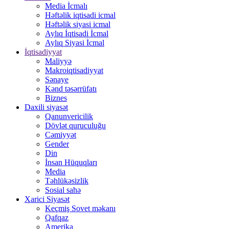
Media İcmalı
Həftəlik iqtisadi icmal
Həftəlik siyasi icmal
Aylıq İqtisadi İcmal
Aylıq Siyasi İcmal
İqtisadiyyat
Maliyyə
Makroiqtisadiyyat
Sənaye
Kənd təsərrüfatı
Biznes
Daxili siyasət
Qanunvericilik
Dövlət quruculuğu
Cəmiyyət
Gender
Din
İnsan Hüquqları
Media
Təhlükəsizlik
Sosial sahə
Xarici Siyasət
Keçmiş Sovet məkanı
Qafqaz
Amerika