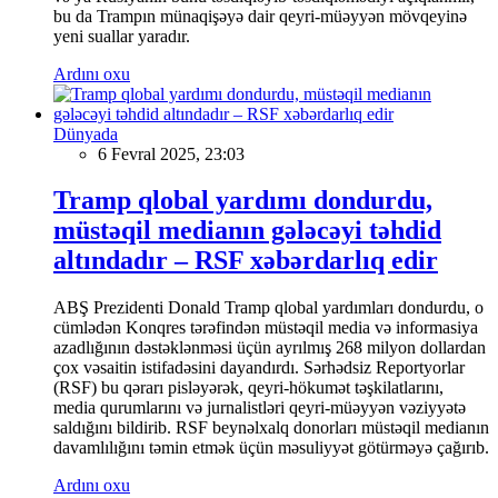
bu da Trampın münaqişəyə dair qeyri-müəyyən mövqeyinə
yeni suallar yaradır.
Ardını oxu
Dünyada
6 Fevral 2025, 23:03
Tramp qlobal yardımı dondurdu,
müstəqil medianın gələcəyi təhdid
altındadır – RSF xəbərdarlıq edir
ABŞ Prezidenti Donald Tramp qlobal yardımları dondurdu, o
cümlədən Konqres tərəfindən müstəqil media və informasiya
azadlığının dəstəklənməsi üçün ayrılmış 268 milyon dollardan
çox vəsaitin istifadəsini dayandırdı. Sərhədsiz Reportyorlar
(RSF) bu qərarı pisləyərək, qeyri-hökumət təşkilatlarını,
media qurumlarını və jurnalistləri qeyri-müəyyən vəziyyətə
saldığını bildirib. RSF beynəlxalq donorları müstəqil medianın
davamlılığını təmin etmək üçün məsuliyyət götürməyə çağırıb.
Ardını oxu