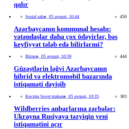
qalır
Sosial sahə,
05 avqust, 10:44
450
Azərbaycanın kommunal hesabı:
vətəndaşlar daha çox ödəyirlər, bəs
keyfiyyət tələb edə bilirlərmi?
Biznes,
05 avqust, 10:39
444
Güzəştlərin ləğvi Azərbaycanın
hibrid və elektromobil bazarında
istiqaməti dəyişib
Keçmiş Sovet məkanı,
05 avqust, 10:35
383
Wildberries anbarlarına zərbələr:
Ukrayna Rusiyaya təzyiqin yeni
istiqamətini açır